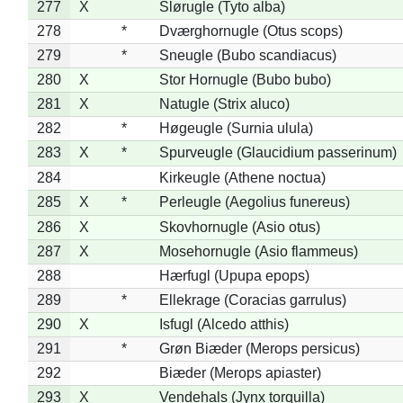
277
X
Slørugle (Tyto alba)
278
*
Dværghornugle (Otus scops)
279
*
Sneugle (Bubo scandiacus)
280
X
Stor Hornugle (Bubo bubo)
281
X
Natugle (Strix aluco)
282
*
Høgeugle (Surnia ulula)
283
X
*
Spurveugle (Glaucidium passerinum)
284
Kirkeugle (Athene noctua)
285
X
*
Perleugle (Aegolius funereus)
286
X
Skovhornugle (Asio otus)
287
X
Mosehornugle (Asio flammeus)
288
Hærfugl (Upupa epops)
289
*
Ellekrage (Coracias garrulus)
290
X
Isfugl (Alcedo atthis)
291
*
Grøn Biæder (Merops persicus)
292
Biæder (Merops apiaster)
293
X
Vendehals (Jynx torquilla)