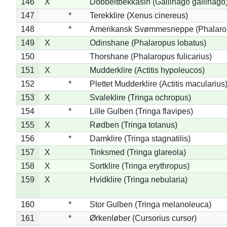
146
X
Dobbeltbekkasin (Gallinago gallinago
147
*
Terekklire (Xenus cinereus)
148
*
Amerikansk Svømmesneppe (Phalaropu
149
X
Odinshane (Phalaropus lobatus)
150
Thorshane (Phalaropus fulicarius)
151
X
Mudderklire (Actitis hypoleucos)
152
*
Plettet Mudderklire (Actitis macularius
153
X
Svaleklire (Tringa ochropus)
154
*
Lille Gulben (Tringa flavipes)
155
X
Rødben (Tringa totanus)
156
*
Damklire (Tringa stagnatilis)
157
X
Tinksmed (Tringa glareola)
158
X
Sortklire (Tringa erythropus)
159
X
Hvidklire (Tringa nebularia)
160
*
Stor Gulben (Tringa melanoleuca)
161
*
Ørkenløber (Cursorius cursor)