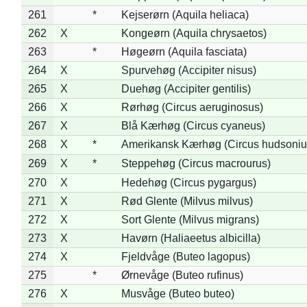
261
*
Kejserørn (Aquila heliaca)
262
X
Kongeørn (Aquila chrysaetos)
263
*
Høgeørn (Aquila fasciata)
264
X
Spurvehøg (Accipiter nisus)
265
X
Duehøg (Accipiter gentilis)
266
X
Rørhøg (Circus aeruginosus)
267
X
Blå Kærhøg (Circus cyaneus)
268
X
*
Amerikansk Kærhøg (Circus hudsoniu
269
X
*
Steppehøg (Circus macrourus)
270
X
Hedehøg (Circus pygargus)
271
X
Rød Glente (Milvus milvus)
272
X
Sort Glente (Milvus migrans)
273
X
Havørn (Haliaeetus albicilla)
274
X
Fjeldvåge (Buteo lagopus)
275
*
Ørnevåge (Buteo rufinus)
276
X
Musvåge (Buteo buteo)