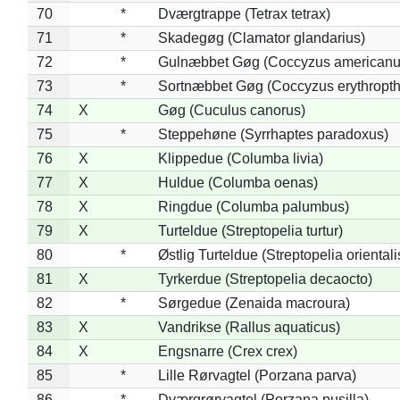
70
*
Dværgtrappe (Tetrax tetrax)
71
*
Skadegøg (Clamator glandarius)
72
*
Gulnæbbet Gøg (Coccyzus americanu
73
*
Sortnæbbet Gøg (Coccyzus erythropt
74
X
Gøg (Cuculus canorus)
75
*
Steppehøne (Syrrhaptes paradoxus)
76
X
Klippedue (Columba livia)
77
X
Huldue (Columba oenas)
78
X
Ringdue (Columba palumbus)
79
X
Turteldue (Streptopelia turtur)
80
*
Østlig Turteldue (Streptopelia orientali
81
X
Tyrkerdue (Streptopelia decaocto)
82
*
Sørgedue (Zenaida macroura)
83
X
Vandrikse (Rallus aquaticus)
84
X
Engsnarre (Crex crex)
85
*
Lille Rørvagtel (Porzana parva)
86
*
Dværgrørvagtel (Porzana pusilla)