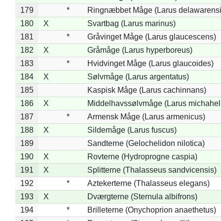
179
*
Ringnæbbet Måge (Larus delawarensi
180
X
Svartbag (Larus marinus)
181
*
Gråvinget Måge (Larus glaucescens)
182
X
Gråmåge (Larus hyperboreus)
183
*
Hvidvinget Måge (Larus glaucoides)
184
X
Sølvmåge (Larus argentatus)
185
Kaspisk Måge (Larus cachinnans)
186
X
Middelhavssølvmåge (Larus michahell
187
*
Armensk Måge (Larus armenicus)
188
X
Sildemåge (Larus fuscus)
189
Sandterne (Gelochelidon nilotica)
190
X
Rovterne (Hydroprogne caspia)
191
X
Splitterne (Thalasseus sandvicensis)
192
*
Aztekerterne (Thalasseus elegans)
193
X
Dværgterne (Sternula albifrons)
194
*
Brilleterne (Onychoprion anaethetus)