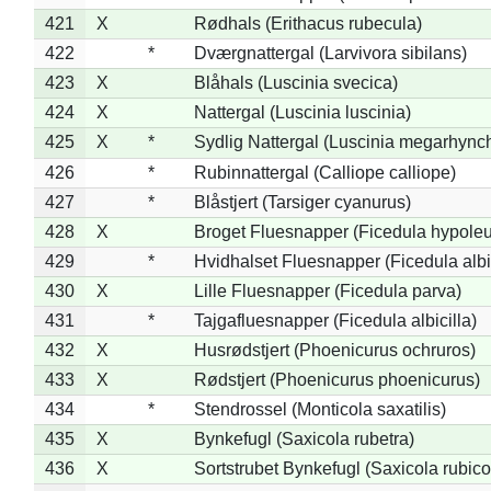
421
X
Rødhals (Erithacus rubecula)
422
*
Dværgnattergal (Larvivora sibilans)
423
X
Blåhals (Luscinia svecica)
424
X
Nattergal (Luscinia luscinia)
425
X
*
Sydlig Nattergal (Luscinia megarhync
426
*
Rubinnattergal (Calliope calliope)
427
*
Blåstjert (Tarsiger cyanurus)
428
X
Broget Fluesnapper (Ficedula hypole
429
*
Hvidhalset Fluesnapper (Ficedula albic
430
X
Lille Fluesnapper (Ficedula parva)
431
*
Tajgafluesnapper (Ficedula albicilla)
432
X
Husrødstjert (Phoenicurus ochruros)
433
X
Rødstjert (Phoenicurus phoenicurus)
434
*
Stendrossel (Monticola saxatilis)
435
X
Bynkefugl (Saxicola rubetra)
436
X
Sortstrubet Bynkefugl (Saxicola rubico