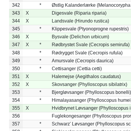
342
*
Østlig Kalanderlærke (Melanocorypha
343
X
Digesvale (Riparia riparia)
344
X
Landsvale (Hirundo rustica)
345
*
Klippesvale (Ptyonoprogne rupestris)
346
X
Bysvale (Delichon urbicum)
347
X
*
Rødbrystet Svale (Cecropis semirufa)
348
*
Rødrygget Svale (Cecropis rufula)
349
*
Amursvale (Cecropis daurica)
350
*
Cettisanger (Cettia cetti)
351
X
Halemejse (Aegithalos caudatus)
352
X
Skovsanger (Phylloscopus sibilatrix)
353
*
Bjergløvsanger (Phylloscopus bonelli)
354
*
Himalayasanger (Phylloscopus humei
355
X
Hvidbrynet Løvsanger (Phylloscopus i
356
Fuglekongesanger (Phylloscopus pror
357
*
Schwarz' Løvsanger (Phylloscopus sc