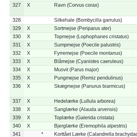
327
X
Ravn (Corvus corax)
328
Silkehale (Bombycilla garrulus)
329
X
Sortmejse (Periparus ater)
330
X
Topmejse (Lophophanes cristatus)
331
X
Sumpmejse (Poecile palustris)
332
X
Fyrremejse (Poecile montanus)
333
X
Blåmejse (Cyanistes caeruleus)
334
X
Musvit (Parus major)
335
X
Pungmejse (Remiz pendulinus)
336
X
Skægmejse (Panurus biarmicus)
337
X
Hedelærke (Lullula arborea)
338
X
Sanglærke (Alauda arvensis)
339
X
Toplærke (Galerida cristata)
340
X
Bjerglærke (Eremophila alpestris)
341
*
Korttået Lærke (Calandrella brachydac