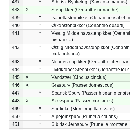
437
*
Sibirisk Bynkefugl (Saxicola maurus)
438
X
Stenpikker (Oenanthe oenanthe)
439
*
Isabellastenpikker (Oenanthe isabelli
440
*
Ørkenstenpikker (Oenanthe deserti)
441
*
Vestlig Middelhavsstenpikker (Oenant
hispanica)
442
*
Østlig Middelhavsstenpikker (Oenant
melanoleuca)
443
*
Nonnestenpikker (Oenanthe pleschan
444
*
Hvidkronet Stenpikker (Oenanthe leu
445
X
Vandstær (Cinclus cinclus)
446
X
Gråspurv (Passer domesticus)
447
*
Spansk Spurv (Passer hispaniolensis)
448
X
Skovspurv (Passer montanus)
449
*
Snefinke (Montifringilla nivalis)
450
*
Alpejernspurv (Prunella collaris)
451
*
Sibirisk Jernspurv (Prunella montanell