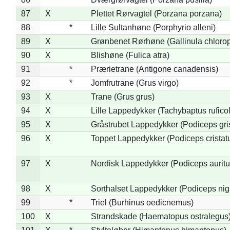
87
X
Plettet Rørvagtel (Porzana porzana)
88
*
Lille Sultanhøne (Porphyrio alleni)
89
X
Grønbenet Rørhøne (Gallinula chloro
90
X
Blishøne (Fulica atra)
91
*
Prærietrane (Antigone canadensis)
92
*
Jomfrutrane (Grus virgo)
93
X
Trane (Grus grus)
94
X
Lille Lappedykker (Tachybaptus ruficol
95
X
Gråstrubet Lappedykker (Podiceps gr
96
X
Toppet Lappedykker (Podiceps cristat
97
X
Nordisk Lappedykker (Podiceps auritu
98
X
Sorthalset Lappedykker (Podiceps nigri
99
*
Triel (Burhinus oedicnemus)
100
X
Strandskade (Haematopus ostralegus