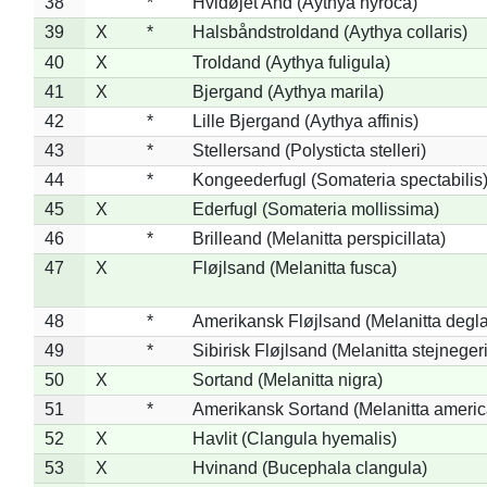
38
*
Hvidøjet And (Aythya nyroca)
39
X
*
Halsbåndstroldand (Aythya collaris)
40
X
Troldand (Aythya fuligula)
41
X
Bjergand (Aythya marila)
42
*
Lille Bjergand (Aythya affinis)
43
*
Stellersand (Polysticta stelleri)
44
*
Kongeederfugl (Somateria spectabilis
45
X
Ederfugl (Somateria mollissima)
46
*
Brilleand (Melanitta perspicillata)
47
X
Fløjlsand (Melanitta fusca)
48
*
Amerikansk Fløjlsand (Melanitta degla
49
*
Sibirisk Fløjlsand (Melanitta stejnegeri
50
X
Sortand (Melanitta nigra)
51
*
Amerikansk Sortand (Melanitta ameri
52
X
Havlit (Clangula hyemalis)
53
X
Hvinand (Bucephala clangula)