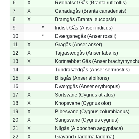
6
X
Rødhalset Gås (Branta ruficollis)
7
X
Canadagås (Branta canadensis)
8
X
Bramgås (Branta leucopsis)
9
*
Indisk Gås (Anser indicus)
10
*
Dværgsnegås (Anser rossii)
11
X
Grågås (Anser anser)
12
X
Tajgasædgås (Anser fabalis)
13
X
Kortnæbbet Gås (Anser brachyrhynch
14
Tundrasædgås (Anser serrirostris)
15
X
Blisgås (Anser albifrons)
16
Dværggås (Anser erythropus)
17
X
Sortsvane (Cygnus atratus)
18
X
Knopsvane (Cygnus olor)
19
X
Pibesvane (Cygnus columbianus)
20
X
Sangsvane (Cygnus cygnus)
21
X
Nilgås (Alopochen aegyptiaca)
22
X
Gravand (Tadorna tadorna)