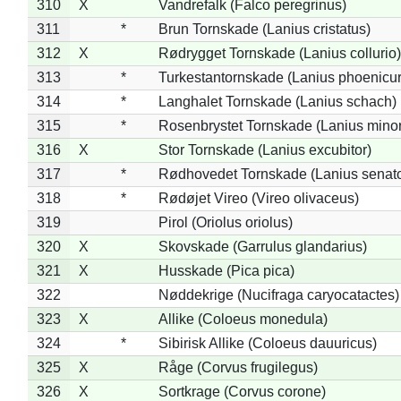
310
X
Vandrefalk (Falco peregrinus)
311
*
Brun Tornskade (Lanius cristatus)
312
X
Rødrygget Tornskade (Lanius collurio)
313
*
Turkestantornskade (Lanius phoenicur
314
*
Langhalet Tornskade (Lanius schach)
315
*
Rosenbrystet Tornskade (Lanius minor
316
X
Stor Tornskade (Lanius excubitor)
317
*
Rødhovedet Tornskade (Lanius senato
318
*
Rødøjet Vireo (Vireo olivaceus)
319
Pirol (Oriolus oriolus)
320
X
Skovskade (Garrulus glandarius)
321
X
Husskade (Pica pica)
322
Nøddekrige (Nucifraga caryocatactes)
323
X
Allike (Coloeus monedula)
324
*
Sibirisk Allike (Coloeus dauuricus)
325
X
Råge (Corvus frugilegus)
326
X
Sortkrage (Corvus corone)