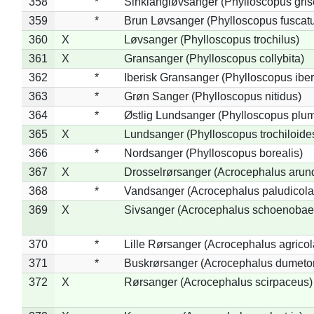
358
*
Sinkiangløvsanger (Phylloscopus gris
359
*
Brun Løvsanger (Phylloscopus fuscat
360
X
Løvsanger (Phylloscopus trochilus)
361
X
Gransanger (Phylloscopus collybita)
362
*
Iberisk Gransanger (Phylloscopus iber
363
*
Grøn Sanger (Phylloscopus nitidus)
364
*
Østlig Lundsanger (Phylloscopus plum
365
X
Lundsanger (Phylloscopus trochiloide
366
*
Nordsanger (Phylloscopus borealis)
367
X
Drosselrørsanger (Acrocephalus arun
368
*
Vandsanger (Acrocephalus paludicola
369
X
Sivsanger (Acrocephalus schoenobae
370
*
Lille Rørsanger (Acrocephalus agricol
371
*
Buskrørsanger (Acrocephalus dumeto
372
X
Rørsanger (Acrocephalus scirpaceus)