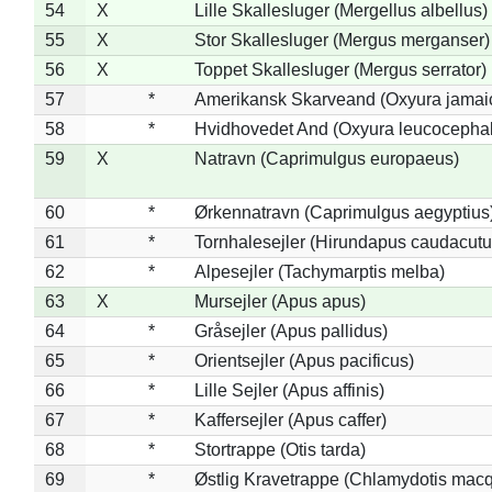
54
X
Lille Skallesluger (Mergellus albellus)
55
X
Stor Skallesluger (Mergus merganser)
56
X
Toppet Skallesluger (Mergus serrator)
57
*
Amerikansk Skarveand (Oxyura jamai
58
*
Hvidhovedet And (Oxyura leucocepha
59
X
Natravn (Caprimulgus europaeus)
60
*
Ørkennatravn (Caprimulgus aegyptius
61
*
Tornhalesejler (Hirundapus caudacutu
62
*
Alpesejler (Tachymarptis melba)
63
X
Mursejler (Apus apus)
64
*
Gråsejler (Apus pallidus)
65
*
Orientsejler (Apus pacificus)
66
*
Lille Sejler (Apus affinis)
67
*
Kaffersejler (Apus caffer)
68
*
Stortrappe (Otis tarda)
69
*
Østlig Kravetrappe (Chlamydotis macq