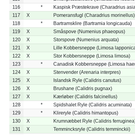
116
*
Kaspisk Præstekrave (Charadrius asia
117
X
Pomeransfugl (Charadrius morinellus)
118
*
Bartramsklire (Bartramia longicauda)
119
X
Småspove (Numenius phaeopus)
120
X
Storspove (Numenius arquata)
121
X
Lille Kobbersneppe (Limosa lapponic
122
X
Stor Kobbersneppe (Limosa limosa)
123
*
Canadisk Kobbersneppe (Limosa hae
124
X
Stenvender (Arenaria interpres)
125
X
Islandsk Ryle (Calidris canutus)
126
X
Brushane (Calidris pugnax)
127
X
Kærløber (Calidris falcinellus)
128
*
Spidshalet Ryle (Calidris acuminata)
129
*
Klireryle (Calidris himantopus)
130
X
Krumnæbbet Ryle (Calidris ferruginea
131
X
Temmincksryle (Calidris temminckii)