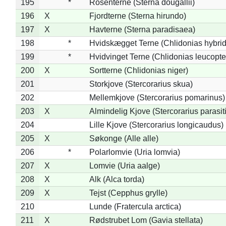
195
*
Rosenterne (Sterna dougallii)
196
X
Fjordterne (Sterna hirundo)
197
X
Havterne (Sterna paradisaea)
198
*
Hvidskægget Terne (Chlidonias hybrid
199
*
Hvidvinget Terne (Chlidonias leucopte
200
X
Sortterne (Chlidonias niger)
201
Storkjove (Stercorarius skua)
202
Mellemkjove (Stercorarius pomarinus)
203
X
Almindelig Kjove (Stercorarius parasit
204
Lille Kjove (Stercorarius longicaudus)
205
X
Søkonge (Alle alle)
206
*
Polarlomvie (Uria lomvia)
207
X
Lomvie (Uria aalge)
208
X
Alk (Alca torda)
209
X
Tejst (Cepphus grylle)
210
Lunde (Fratercula arctica)
211
X
Rødstrubet Lom (Gavia stellata)