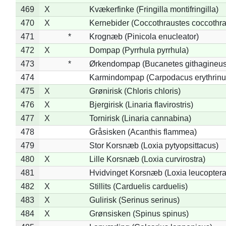
469
X
Kvækerfinke (Fringilla montifringilla)
470
X
Kernebider (Coccothraustes coccothra
471
*
Krognæb (Pinicola enucleator)
472
X
Dompap (Pyrrhula pyrrhula)
473
*
Ørkendompap (Bucanetes githagineus
474
Karmindompap (Carpodacus erythrinu
475
X
Grønirisk (Chloris chloris)
476
X
Bjergirisk (Linaria flavirostris)
477
X
Tornirisk (Linaria cannabina)
478
Gråsisken (Acanthis flammea)
479
Stor Korsnæb (Loxia pytyopsittacus)
480
X
Lille Korsnæb (Loxia curvirostra)
481
Hvidvinget Korsnæb (Loxia leucoptera
482
X
Stillits (Carduelis carduelis)
483
X
Gulirisk (Serinus serinus)
484
X
Grønsisken (Spinus spinus)