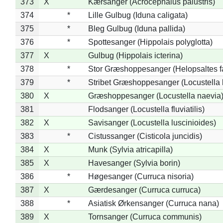
373
X
Kærsanger (Acrocephalus palustris)
374
*
Lille Gulbug (Iduna caligata)
375
*
Bleg Gulbug (Iduna pallida)
376
*
Spottesanger (Hippolais polyglotta)
377
X
Gulbug (Hippolais icterina)
378
*
Stor Græshoppesanger (Helopsaltes fa
379
*
Stribet Græshoppesanger (Locustella 
380
X
Græshoppesanger (Locustella naevia
381
Flodsanger (Locustella fluviatilis)
382
X
Savisanger (Locustella luscinioides)
383
*
Cistussanger (Cisticola juncidis)
384
X
Munk (Sylvia atricapilla)
385
X
Havesanger (Sylvia borin)
386
*
Høgesanger (Curruca nisoria)
387
X
Gærdesanger (Curruca curruca)
388
*
Asiatisk Ørkensanger (Curruca nana)
389
X
Tornsanger (Curruca communis)