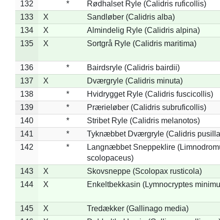
132
*
Rødhalset Ryle (Calidris ruficollis)
133
X
Sandløber (Calidris alba)
134
X
Almindelig Ryle (Calidris alpina)
135
X
Sortgrå Ryle (Calidris maritima)
136
*
Bairdsryle (Calidris bairdii)
137
X
Dværgryle (Calidris minuta)
138
*
Hvidrygget Ryle (Calidris fuscicollis)
139
*
Prærieløber (Calidris subruficollis)
140
*
Stribet Ryle (Calidris melanotos)
141
*
Tyknæbbet Dværgryle (Calidris pusilla
142
*
Langnæbbet Sneppeklire (Limnodrom
scolopaceus)
143
X
Skovsneppe (Scolopax rusticola)
144
X
Enkeltbekkasin (Lymnocryptes minimu
145
X
Tredækker (Gallinago media)