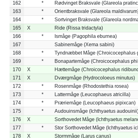
162
*
Rødvinget Braksvale (Glareola pratinc
163
*
Orientbraksvale (Glareola maldivarum
164
*
Sortvinget Braksvale (Glareola nordm
165
X
Ride (Rissa tridactyla)
166
*
Ismåge (Pagophila eburnea)
167
Sabinemåge (Xema sabini)
168
*
Tyndnæbbet Måge (Chroicocephalus 
169
*
Bonapartemåge (Chroicocephalus phil
170
X
Hættemåge (Chroicocephalus ridibun
171
X
Dværgmåge (Hydrocoloeus minutus)
172
*
Rosenmåge (Rhodostethia rosea)
173
*
Lattermåge (Leucophaeus atricilla)
174
*
Præriemåge (Leucophaeus pipixcan)
175
*
Audouinsmåge (Ichthyaetus audouinii
176
X
Sorthovedet Måge (Ichthyaetus melan
177
*
Stor Sorthovedet Måge (Ichthyaetus ic
178
X
Stormmåge (Larus canus)