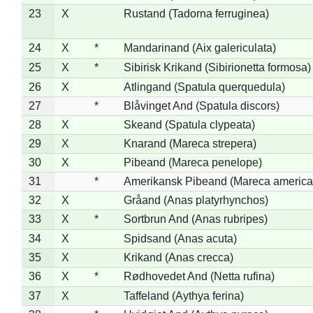
23
X
Rustand (Tadorna ferruginea)
24
X
*
Mandarinand (Aix galericulata)
25
X
*
Sibirisk Krikand (Sibirionetta formosa)
26
X
Atlingand (Spatula querquedula)
27
*
Blåvinget And (Spatula discors)
28
X
Skeand (Spatula clypeata)
29
X
Knarand (Mareca strepera)
30
X
Pibeand (Mareca penelope)
31
*
Amerikansk Pibeand (Mareca america
32
X
Gråand (Anas platyrhynchos)
33
X
*
Sortbrun And (Anas rubripes)
34
X
Spidsand (Anas acuta)
35
X
Krikand (Anas crecca)
36
X
*
Rødhovedet And (Netta rufina)
37
X
Taffeland (Aythya ferina)