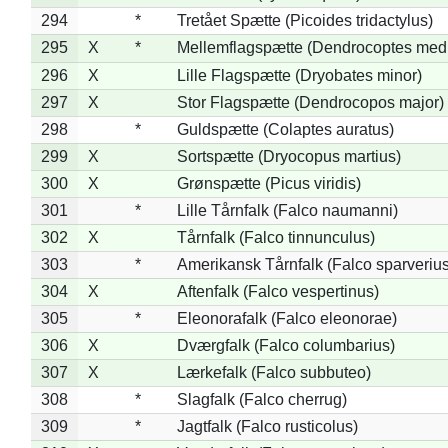
294
*
Tretået Spætte (Picoides tridactylus)
295
X
*
Mellemflagspætte (Dendrocoptes med
296
X
Lille Flagspætte (Dryobates minor)
297
X
Stor Flagspætte (Dendrocopos major)
298
*
Guldspætte (Colaptes auratus)
299
X
Sortspætte (Dryocopus martius)
300
X
Grønspætte (Picus viridis)
301
*
Lille Tårnfalk (Falco naumanni)
302
X
Tårnfalk (Falco tinnunculus)
303
*
Amerikansk Tårnfalk (Falco sparverius
304
X
Aftenfalk (Falco vespertinus)
305
*
Eleonorafalk (Falco eleonorae)
306
X
Dværgfalk (Falco columbarius)
307
X
Lærkefalk (Falco subbuteo)
308
*
Slagfalk (Falco cherrug)
309
*
Jagtfalk (Falco rusticolus)