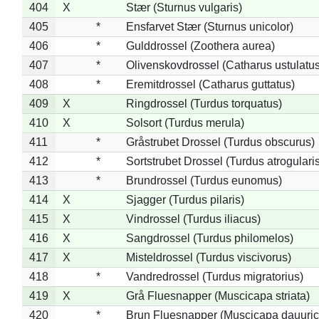
404
X
Stær (Sturnus vulgaris)
405
*
Ensfarvet Stær (Sturnus unicolor)
406
*
Gulddrossel (Zoothera aurea)
407
*
Olivenskovdrossel (Catharus ustulatus
408
*
Eremitdrossel (Catharus guttatus)
409
X
Ringdrossel (Turdus torquatus)
410
X
Solsort (Turdus merula)
411
*
Gråstrubet Drossel (Turdus obscurus)
412
*
Sortstrubet Drossel (Turdus atrogularis
413
*
Brundrossel (Turdus eunomus)
414
X
Sjagger (Turdus pilaris)
415
X
Vindrossel (Turdus iliacus)
416
X
Sangdrossel (Turdus philomelos)
417
X
Misteldrossel (Turdus viscivorus)
418
*
Vandredrossel (Turdus migratorius)
419
X
Grå Fluesnapper (Muscicapa striata)
420
*
Brun Fluesnapper (Muscicapa dauuric