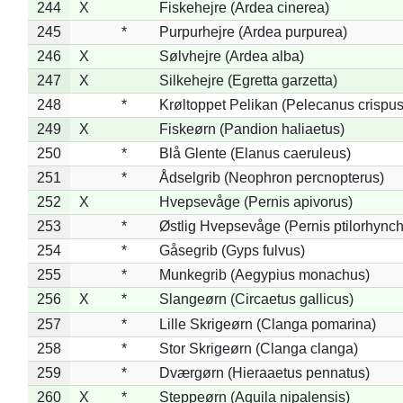
244
X
Fiskehejre (Ardea cinerea)
245
*
Purpurhejre (Ardea purpurea)
246
X
Sølvhejre (Ardea alba)
247
X
Silkehejre (Egretta garzetta)
248
*
Krøltoppet Pelikan (Pelecanus crispus
249
X
Fiskeørn (Pandion haliaetus)
250
*
Blå Glente (Elanus caeruleus)
251
*
Ådselgrib (Neophron percnopterus)
252
X
Hvepsevåge (Pernis apivorus)
253
*
Østlig Hvepsevåge (Pernis ptilorhync
254
*
Gåsegrib (Gyps fulvus)
255
*
Munkegrib (Aegypius monachus)
256
X
*
Slangeørn (Circaetus gallicus)
257
*
Lille Skrigeørn (Clanga pomarina)
258
*
Stor Skrigeørn (Clanga clanga)
259
*
Dværgørn (Hieraaetus pennatus)
260
X
*
Steppeørn (Aquila nipalensis)