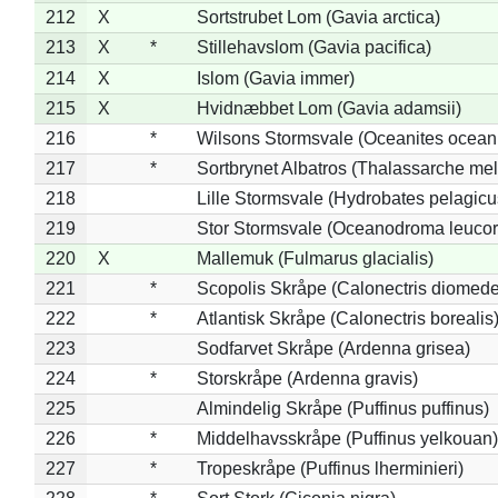
212
X
Sortstrubet Lom (Gavia arctica)
213
X
*
Stillehavslom (Gavia pacifica)
214
X
Islom (Gavia immer)
215
X
Hvidnæbbet Lom (Gavia adamsii)
216
*
Wilsons Stormsvale (Oceanites ocean
217
*
Sortbrynet Albatros (Thalassarche me
218
Lille Stormsvale (Hydrobates pelagicu
219
Stor Stormsvale (Oceanodroma leuco
220
X
Mallemuk (Fulmarus glacialis)
221
*
Scopolis Skråpe (Calonectris diomed
222
*
Atlantisk Skråpe (Calonectris borealis
223
Sodfarvet Skråpe (Ardenna grisea)
224
*
Storskråpe (Ardenna gravis)
225
Almindelig Skråpe (Puffinus puffinus)
226
*
Middelhavsskråpe (Puffinus yelkouan)
227
*
Tropeskråpe (Puffinus lherminieri)