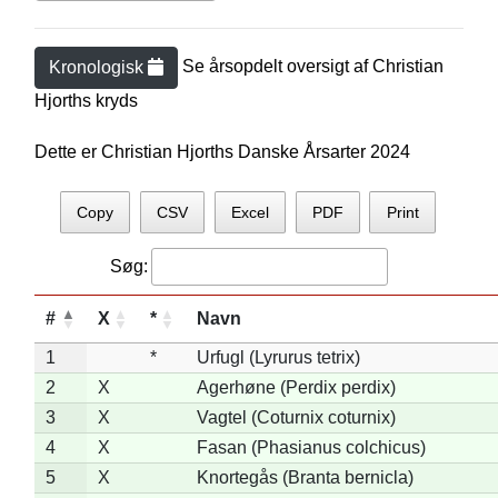
Se årsopdelt oversigt af
Christian
Kronologisk
Hjorth
s kryds
Dette er Christian Hjorths Danske Årsarter 2024
Copy
CSV
Excel
PDF
Print
Søg:
#
X
*
Navn
1
*
Urfugl (Lyrurus tetrix)
2
X
Agerhøne (Perdix perdix)
3
X
Vagtel (Coturnix coturnix)
4
X
Fasan (Phasianus colchicus)
5
X
Knortegås (Branta bernicla)