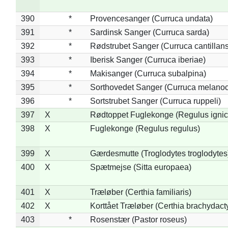
390
*
Provencesanger (Curruca undata)
391
*
Sardinsk Sanger (Curruca sarda)
392
*
Rødstrubet Sanger (Curruca cantillans
393
*
Iberisk Sanger (Curruca iberiae)
394
*
Makisanger (Curruca subalpina)
395
*
Sorthovedet Sanger (Curruca melano
396
*
Sortstrubet Sanger (Curruca ruppeli)
397
X
Rødtoppet Fuglekonge (Regulus ignica
398
X
Fuglekonge (Regulus regulus)
399
X
Gærdesmutte (Troglodytes troglodytes
400
X
Spætmejse (Sitta europaea)
401
X
Træløber (Certhia familiaris)
402
X
Korttået Træløber (Certhia brachydact
403
*
Rosenstær (Pastor roseus)