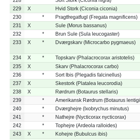
228
*
Sort Stork (Ciconia nigra)
229
X
Hvid Stork (Ciconia ciconia)
230
*
Pragtfregatfugl (Fregata magnificens)
231
X
Sule (Morus bassanus)
232
*
Brun Sule (Sula leucogaster)
233
X
*
Dværgskarv (Microcarbo pygmaeus)
234
X
*
Topskarv (Phalacrocorax aristotelis)
235
X
Skarv (Phalacrocorax carbo)
236
*
Sort Ibis (Plegadis falcinellus)
237
X
Skestork (Platalea leucorodia)
238
X
Rørdrum (Botaurus stellaris)
239
*
Amerikansk Rørdrum (Botaurus lentig
240
*
Dværghejre (Ixobrychus minutus)
241
*
Nathejre (Nycticorax nycticorax)
242
*
Tophejre (Ardeola ralloides)
243
X
*
Kohejre (Bubulcus ibis)