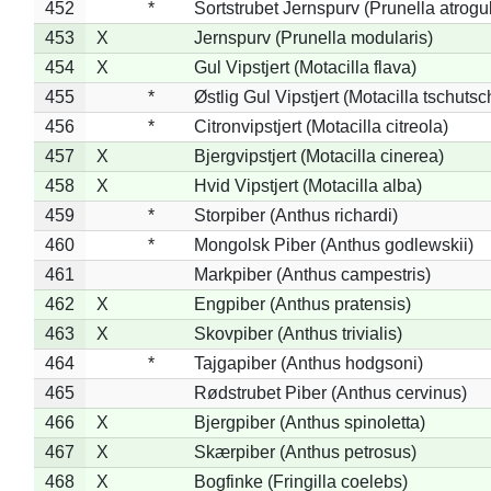
452
*
Sortstrubet Jernspurv (Prunella atrogul
453
X
Jernspurv (Prunella modularis)
454
X
Gul Vipstjert (Motacilla flava)
455
*
Østlig Gul Vipstjert (Motacilla tschuts
456
*
Citronvipstjert (Motacilla citreola)
457
X
Bjergvipstjert (Motacilla cinerea)
458
X
Hvid Vipstjert (Motacilla alba)
459
*
Storpiber (Anthus richardi)
460
*
Mongolsk Piber (Anthus godlewskii)
461
Markpiber (Anthus campestris)
462
X
Engpiber (Anthus pratensis)
463
X
Skovpiber (Anthus trivialis)
464
*
Tajgapiber (Anthus hodgsoni)
465
Rødstrubet Piber (Anthus cervinus)
466
X
Bjergpiber (Anthus spinoletta)
467
X
Skærpiber (Anthus petrosus)
468
X
Bogfinke (Fringilla coelebs)