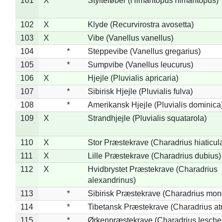
101
X
*
Stylteløber (Himantopus himantopus)
102
X
Klyde (Recurvirostra avosetta)
103
X
Vibe (Vanellus vanellus)
104
*
Steppevibe (Vanellus gregarius)
105
*
Sumpvibe (Vanellus leucurus)
106
X
Hjejle (Pluvialis apricaria)
107
*
Sibirisk Hjejle (Pluvialis fulva)
108
*
Amerikansk Hjejle (Pluvialis dominica
109
X
Strandhjejle (Pluvialis squatarola)
110
X
Stor Præstekrave (Charadrius hiaticul
111
X
Lille Præstekrave (Charadrius dubius)
112
X
Hvidbrystet Præstekrave (Charadrius
alexandrinus)
113
*
Sibirisk Præstekrave (Charadrius mon
114
*
Tibetansk Præstekrave (Charadrius atr
115
*
Ørkenpræstekrave (Charadrius leschen