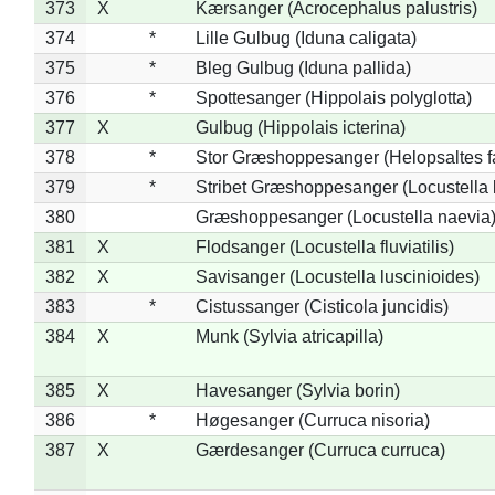
373
X
Kærsanger (Acrocephalus palustris)
374
*
Lille Gulbug (Iduna caligata)
375
*
Bleg Gulbug (Iduna pallida)
376
*
Spottesanger (Hippolais polyglotta)
377
X
Gulbug (Hippolais icterina)
378
*
Stor Græshoppesanger (Helopsaltes fa
379
*
Stribet Græshoppesanger (Locustella 
380
Græshoppesanger (Locustella naevia
381
X
Flodsanger (Locustella fluviatilis)
382
X
Savisanger (Locustella luscinioides)
383
*
Cistussanger (Cisticola juncidis)
384
X
Munk (Sylvia atricapilla)
385
X
Havesanger (Sylvia borin)
386
*
Høgesanger (Curruca nisoria)
387
X
Gærdesanger (Curruca curruca)