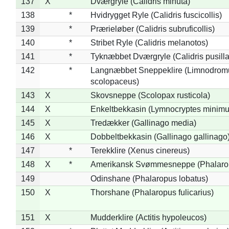
137
X
Dværgryle (Calidris minuta)
138
*
Hvidrygget Ryle (Calidris fuscicollis)
139
*
Prærieløber (Calidris subruficollis)
140
*
Stribet Ryle (Calidris melanotos)
141
*
Tyknæbbet Dværgryle (Calidris pusilla
142
*
Langnæbbet Sneppeklire (Limnodrom
scolopaceus)
143
X
Skovsneppe (Scolopax rusticola)
144
X
Enkeltbekkasin (Lymnocryptes minimu
145
X
Tredækker (Gallinago media)
146
X
Dobbeltbekkasin (Gallinago gallinago
147
*
Terekklire (Xenus cinereus)
148
X
*
Amerikansk Svømmesneppe (Phalaropu
149
Odinshane (Phalaropus lobatus)
150
X
Thorshane (Phalaropus fulicarius)
151
X
Mudderklire (Actitis hypoleucos)