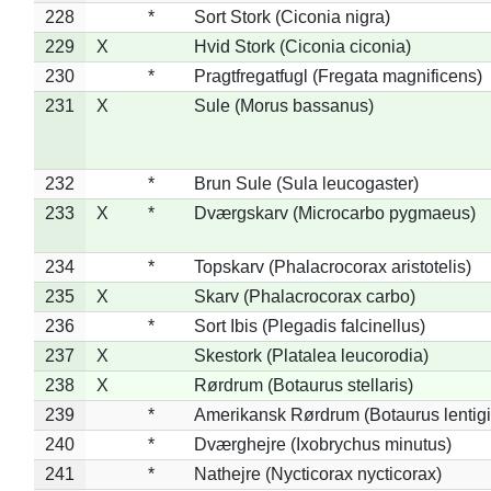
228
*
Sort Stork (Ciconia nigra)
229
X
Hvid Stork (Ciconia ciconia)
230
*
Pragtfregatfugl (Fregata magnificens)
231
X
Sule (Morus bassanus)
232
*
Brun Sule (Sula leucogaster)
233
X
*
Dværgskarv (Microcarbo pygmaeus)
234
*
Topskarv (Phalacrocorax aristotelis)
235
X
Skarv (Phalacrocorax carbo)
236
*
Sort Ibis (Plegadis falcinellus)
237
X
Skestork (Platalea leucorodia)
238
X
Rørdrum (Botaurus stellaris)
239
*
Amerikansk Rørdrum (Botaurus lentig
240
*
Dværghejre (Ixobrychus minutus)
241
*
Nathejre (Nycticorax nycticorax)