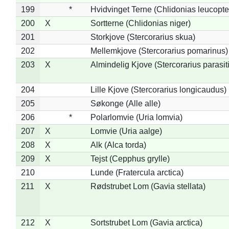
199
*
Hvidvinget Terne (Chlidonias leucopte
200
X
Sortterne (Chlidonias niger)
201
Storkjove (Stercorarius skua)
202
Mellemkjove (Stercorarius pomarinus)
203
X
Almindelig Kjove (Stercorarius parasit
204
Lille Kjove (Stercorarius longicaudus)
205
Søkonge (Alle alle)
206
*
Polarlomvie (Uria lomvia)
207
X
Lomvie (Uria aalge)
208
X
Alk (Alca torda)
209
X
Tejst (Cepphus grylle)
210
Lunde (Fratercula arctica)
211
X
Rødstrubet Lom (Gavia stellata)
212
X
Sortstrubet Lom (Gavia arctica)