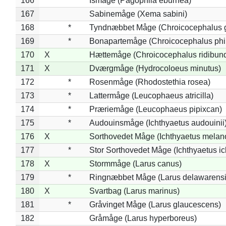
166
*
Ismåge (Pagophila eburnea)
167
Sabinemåge (Xema sabini)
168
*
Tyndnæbbet Måge (Chroicocephalus 
169
*
Bonapartemåge (Chroicocephalus phil
170
X
Hættemåge (Chroicocephalus ridibun
171
X
Dværgmåge (Hydrocoloeus minutus)
172
*
Rosenmåge (Rhodostethia rosea)
173
*
Lattermåge (Leucophaeus atricilla)
174
*
Præriemåge (Leucophaeus pipixcan)
175
*
Audouinsmåge (Ichthyaetus audouinii
176
X
Sorthovedet Måge (Ichthyaetus melan
177
*
Stor Sorthovedet Måge (Ichthyaetus ic
178
X
Stormmåge (Larus canus)
179
*
Ringnæbbet Måge (Larus delawarensi
180
X
Svartbag (Larus marinus)
181
*
Gråvinget Måge (Larus glaucescens)
182
Gråmåge (Larus hyperboreus)