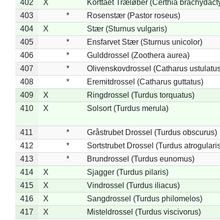
402
X
Korttået Træløber (Certhia brachydact
403
*
Rosenstær (Pastor roseus)
404
X
Stær (Sturnus vulgaris)
405
*
Ensfarvet Stær (Sturnus unicolor)
406
*
Gulddrossel (Zoothera aurea)
407
*
Olivenskovdrossel (Catharus ustulatus
408
*
Eremitdrossel (Catharus guttatus)
409
X
Ringdrossel (Turdus torquatus)
410
X
Solsort (Turdus merula)
411
*
Gråstrubet Drossel (Turdus obscurus)
412
*
Sortstrubet Drossel (Turdus atrogularis
413
*
Brundrossel (Turdus eunomus)
414
X
Sjagger (Turdus pilaris)
415
X
Vindrossel (Turdus iliacus)
416
X
Sangdrossel (Turdus philomelos)
417
X
Misteldrossel (Turdus viscivorus)