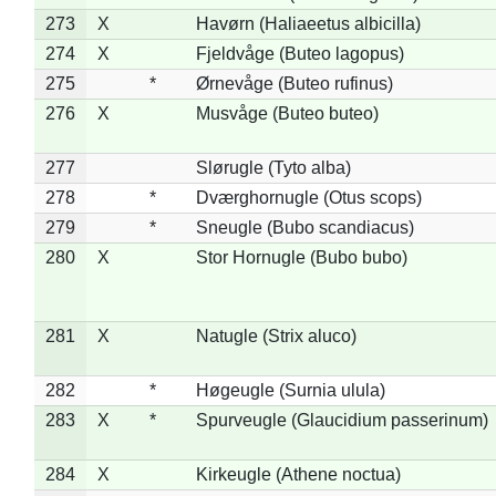
273
X
Havørn (Haliaeetus albicilla)
274
X
Fjeldvåge (Buteo lagopus)
275
*
Ørnevåge (Buteo rufinus)
276
X
Musvåge (Buteo buteo)
277
Slørugle (Tyto alba)
278
*
Dværghornugle (Otus scops)
279
*
Sneugle (Bubo scandiacus)
280
X
Stor Hornugle (Bubo bubo)
281
X
Natugle (Strix aluco)
282
*
Høgeugle (Surnia ulula)
283
X
*
Spurveugle (Glaucidium passerinum)
284
X
Kirkeugle (Athene noctua)