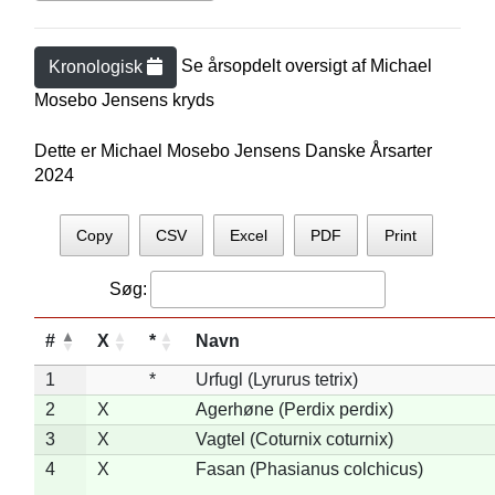
Se årsopdelt oversigt af
Michael
Kronologisk
Mosebo Jensen
s kryds
Dette er Michael Mosebo Jensens Danske Årsarter
2024
Copy
CSV
Excel
PDF
Print
Søg:
#
X
*
Navn
1
*
Urfugl (Lyrurus tetrix)
2
X
Agerhøne (Perdix perdix)
3
X
Vagtel (Coturnix coturnix)
4
X
Fasan (Phasianus colchicus)