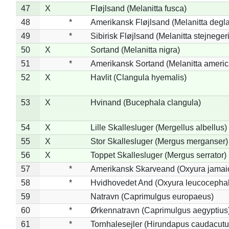
47
X
Fløjlsand (Melanitta fusca)
48
*
Amerikansk Fløjlsand (Melanitta degla
49
*
Sibirisk Fløjlsand (Melanitta stejnegeri
50
X
Sortand (Melanitta nigra)
51
*
Amerikansk Sortand (Melanitta ameri
52
X
Havlit (Clangula hyemalis)
53
X
Hvinand (Bucephala clangula)
54
X
Lille Skallesluger (Mergellus albellus)
55
X
Stor Skallesluger (Mergus merganser)
56
X
Toppet Skallesluger (Mergus serrator)
57
*
Amerikansk Skarveand (Oxyura jamai
58
*
Hvidhovedet And (Oxyura leucocepha
59
Natravn (Caprimulgus europaeus)
60
*
Ørkennatravn (Caprimulgus aegyptius
61
*
Tornhalesejler (Hirundapus caudacutu