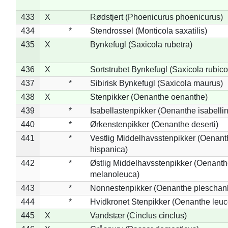
433
X
Rødstjert (Phoenicurus phoenicurus)
434
*
Stendrossel (Monticola saxatilis)
435
X
Bynkefugl (Saxicola rubetra)
436
X
Sortstrubet Bynkefugl (Saxicola rubico
437
*
Sibirisk Bynkefugl (Saxicola maurus)
438
X
Stenpikker (Oenanthe oenanthe)
439
*
Isabellastenpikker (Oenanthe isabelli
440
*
Ørkenstenpikker (Oenanthe deserti)
441
*
Vestlig Middelhavsstenpikker (Oenant
hispanica)
442
*
Østlig Middelhavsstenpikker (Oenant
melanoleuca)
443
*
Nonnestenpikker (Oenanthe pleschan
444
*
Hvidkronet Stenpikker (Oenanthe leu
445
X
Vandstær (Cinclus cinclus)