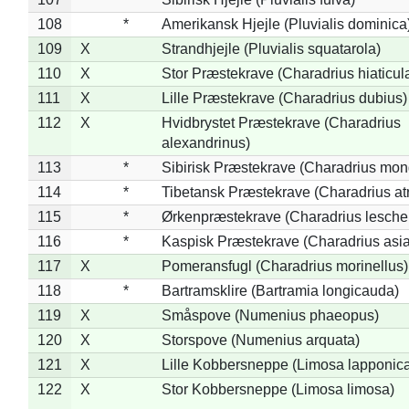
108
*
Amerikansk Hjejle (Pluvialis dominica
109
X
Strandhjejle (Pluvialis squatarola)
110
X
Stor Præstekrave (Charadrius hiaticul
111
X
Lille Præstekrave (Charadrius dubius)
112
X
Hvidbrystet Præstekrave (Charadrius
alexandrinus)
113
*
Sibirisk Præstekrave (Charadrius mon
114
*
Tibetansk Præstekrave (Charadrius atr
115
*
Ørkenpræstekrave (Charadrius leschen
116
*
Kaspisk Præstekrave (Charadrius asia
117
X
Pomeransfugl (Charadrius morinellus)
118
*
Bartramsklire (Bartramia longicauda)
119
X
Småspove (Numenius phaeopus)
120
X
Storspove (Numenius arquata)
121
X
Lille Kobbersneppe (Limosa lapponic
122
X
Stor Kobbersneppe (Limosa limosa)