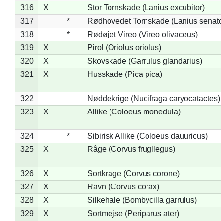
316
X
Stor Tornskade (Lanius excubitor)
317
*
Rødhovedet Tornskade (Lanius senato
318
*
Rødøjet Vireo (Vireo olivaceus)
319
X
Pirol (Oriolus oriolus)
320
X
Skovskade (Garrulus glandarius)
321
X
Husskade (Pica pica)
322
Nøddekrige (Nucifraga caryocatactes)
323
X
Allike (Coloeus monedula)
324
*
Sibirisk Allike (Coloeus dauuricus)
325
X
Råge (Corvus frugilegus)
326
X
Sortkrage (Corvus corone)
327
X
Ravn (Corvus corax)
328
X
Silkehale (Bombycilla garrulus)
329
X
Sortmejse (Periparus ater)