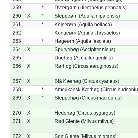
259
*
Dværgørn (Hieraaetus pennatus)
260
X
*
Steppeørn (Aquila nipalensis)
261
*
Kejserørn (Aquila heliaca)
262
Kongeørn (Aquila chrysaetos)
263
*
Høgeørn (Aquila fasciata)
264
X
Spurvehøg (Accipiter nisus)
265
Duehøg (Accipiter gentilis)
266
X
Rørhøg (Circus aeruginosus)
267
X
Blå Kærhøg (Circus cyaneus)
268
*
Amerikansk Kærhøg (Circus hudsoniu
269
X
*
Steppehøg (Circus macrourus)
270
X
Hedehøg (Circus pygargus)
271
X
Rød Glente (Milvus milvus)
272
X
Sort Glente (Milvus migrans)