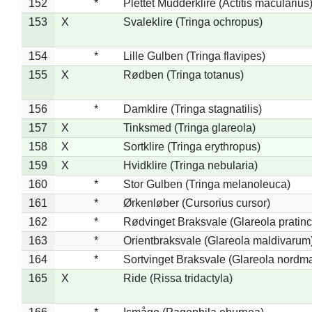
152
*
Plettet Mudderklire (Actitis macularius
153
X
Svaleklire (Tringa ochropus)
154
*
Lille Gulben (Tringa flavipes)
155
X
Rødben (Tringa totanus)
156
*
Damklire (Tringa stagnatilis)
157
X
Tinksmed (Tringa glareola)
158
X
Sortklire (Tringa erythropus)
159
X
Hvidklire (Tringa nebularia)
160
*
Stor Gulben (Tringa melanoleuca)
161
*
Ørkenløber (Cursorius cursor)
162
*
Rødvinget Braksvale (Glareola pratinc
163
*
Orientbraksvale (Glareola maldivarum
164
*
Sortvinget Braksvale (Glareola nordm
165
X
Ride (Rissa tridactyla)