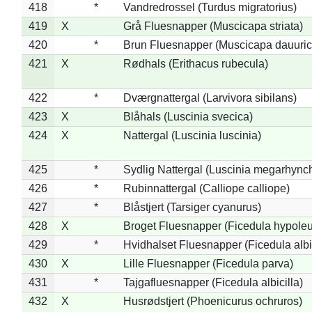
418
*
Vandredrossel (Turdus migratorius)
419
X
Grå Fluesnapper (Muscicapa striata)
420
*
Brun Fluesnapper (Muscicapa dauuric
421
X
Rødhals (Erithacus rubecula)
422
*
Dværgnattergal (Larvivora sibilans)
423
X
Blåhals (Luscinia svecica)
424
X
Nattergal (Luscinia luscinia)
425
*
Sydlig Nattergal (Luscinia megarhync
426
*
Rubinnattergal (Calliope calliope)
427
*
Blåstjert (Tarsiger cyanurus)
428
X
Broget Fluesnapper (Ficedula hypole
429
*
Hvidhalset Fluesnapper (Ficedula albic
430
X
Lille Fluesnapper (Ficedula parva)
431
*
Tajgafluesnapper (Ficedula albicilla)
432
X
Husrødstjert (Phoenicurus ochruros)