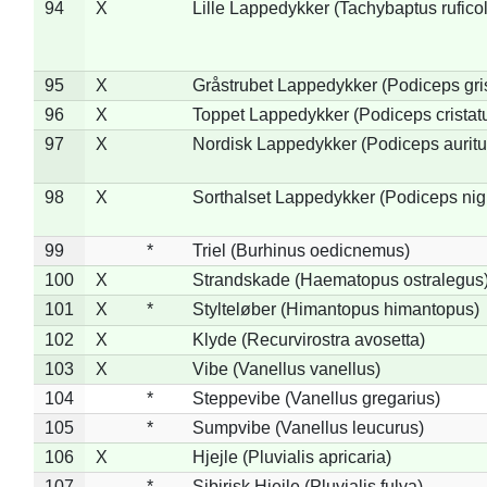
94
X
Lille Lappedykker (Tachybaptus ruficol
95
X
Gråstrubet Lappedykker (Podiceps gr
96
X
Toppet Lappedykker (Podiceps cristat
97
X
Nordisk Lappedykker (Podiceps auritu
98
X
Sorthalset Lappedykker (Podiceps nigri
99
*
Triel (Burhinus oedicnemus)
100
X
Strandskade (Haematopus ostralegus
101
X
*
Stylteløber (Himantopus himantopus)
102
X
Klyde (Recurvirostra avosetta)
103
X
Vibe (Vanellus vanellus)
104
*
Steppevibe (Vanellus gregarius)
105
*
Sumpvibe (Vanellus leucurus)
106
X
Hjejle (Pluvialis apricaria)
107
*
Sibirisk Hjejle (Pluvialis fulva)