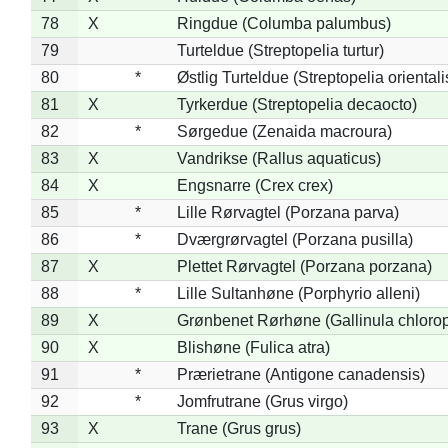
78
X
Ringdue (Columba palumbus)
79
Turteldue (Streptopelia turtur)
80
*
Østlig Turteldue (Streptopelia orientali
81
X
Tyrkerdue (Streptopelia decaocto)
82
*
Sørgedue (Zenaida macroura)
83
X
Vandrikse (Rallus aquaticus)
84
X
Engsnarre (Crex crex)
85
*
Lille Rørvagtel (Porzana parva)
86
*
Dværgrørvagtel (Porzana pusilla)
87
X
Plettet Rørvagtel (Porzana porzana)
88
*
Lille Sultanhøne (Porphyrio alleni)
89
X
Grønbenet Rørhøne (Gallinula chloro
90
X
Blishøne (Fulica atra)
91
*
Prærietrane (Antigone canadensis)
92
*
Jomfrutrane (Grus virgo)
93
X
Trane (Grus grus)