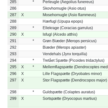
285
*
Perleugle (Aegolius funereus)
286
Skovhornugle (Asio otus)
287
X
Mosehornugle (Asio flammeus)
288
Hærfugl (Upupa epops)
289
*
Ellekrage (Coracias garrulus)
290
X
Isfugl (Alcedo atthis)
291
*
Grøn Biæder (Merops persicus)
292
Biæder (Merops apiaster)
293
Vendehals (Jynx torquilla)
294
*
Tretået Spætte (Picoides tridactylus)
295
X
*
Mellemflagspætte (Dendrocoptes med
296
X
Lille Flagspætte (Dryobates minor)
297
X
Stor Flagspætte (Dendrocopos major)
298
*
Guldspætte (Colaptes auratus)
299
X
Sortspætte (Dryocopus martius)