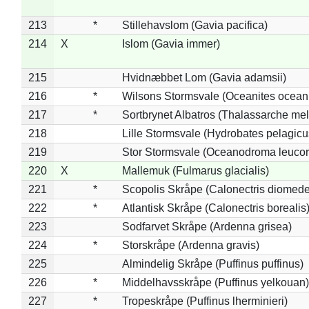
213
*
Stillehavslom (Gavia pacifica)
214
X
Islom (Gavia immer)
215
Hvidnæbbet Lom (Gavia adamsii)
216
*
Wilsons Stormsvale (Oceanites ocean
217
*
Sortbrynet Albatros (Thalassarche me
218
Lille Stormsvale (Hydrobates pelagicu
219
Stor Stormsvale (Oceanodroma leuco
220
X
Mallemuk (Fulmarus glacialis)
221
*
Scopolis Skråpe (Calonectris diomed
222
*
Atlantisk Skråpe (Calonectris borealis
223
Sodfarvet Skråpe (Ardenna grisea)
224
*
Storskråpe (Ardenna gravis)
225
Almindelig Skråpe (Puffinus puffinus)
226
*
Middelhavsskråpe (Puffinus yelkouan)
227
*
Tropeskråpe (Puffinus lherminieri)