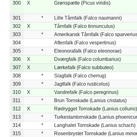
300
X
Grønspætte (Picus viridis)
301
*
Lille Tårnfalk (Falco naumanni)
302
X
Tårnfalk (Falco tinnunculus)
303
*
Amerikansk Tårnfalk (Falco sparverius
304
Aftenfalk (Falco vespertinus)
305
*
Eleonorafalk (Falco eleonorae)
306
X
Dværgfalk (Falco columbarius)
307
X
Lærkefalk (Falco subbuteo)
308
*
Slagfalk (Falco cherrug)
309
*
Jagtfalk (Falco rusticolus)
310
X
Vandrefalk (Falco peregrinus)
311
*
Brun Tornskade (Lanius cristatus)
312
X
Rødrygget Tornskade (Lanius collurio)
313
*
Turkestantornskade (Lanius phoenicur
314
*
Langhalet Tornskade (Lanius schach)
315
*
Rosenbrystet Tornskade (Lanius minor