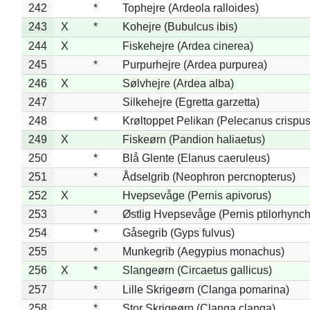
242
*
Tophejre (Ardeola ralloides)
243
X
*
Kohejre (Bubulcus ibis)
244
X
Fiskehejre (Ardea cinerea)
245
*
Purpurhejre (Ardea purpurea)
246
X
Sølvhejre (Ardea alba)
247
Silkehejre (Egretta garzetta)
248
*
Krøltoppet Pelikan (Pelecanus crispus
249
X
Fiskeørn (Pandion haliaetus)
250
*
Blå Glente (Elanus caeruleus)
251
*
Ådselgrib (Neophron percnopterus)
252
X
Hvepsevåge (Pernis apivorus)
253
*
Østlig Hvepsevåge (Pernis ptilorhync
254
*
Gåsegrib (Gyps fulvus)
255
*
Munkegrib (Aegypius monachus)
256
X
*
Slangeørn (Circaetus gallicus)
257
*
Lille Skrigeørn (Clanga pomarina)
258
*
Stor Skrigeørn (Clanga clanga)