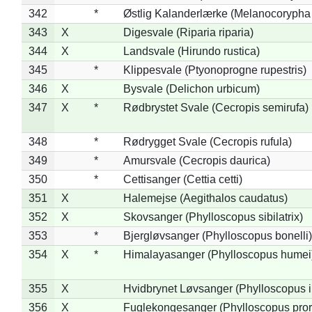
342
*
Østlig Kalanderlærke (Melanocorypha
343
X
Digesvale (Riparia riparia)
344
X
Landsvale (Hirundo rustica)
345
*
Klippesvale (Ptyonoprogne rupestris)
346
X
Bysvale (Delichon urbicum)
347
X
*
Rødbrystet Svale (Cecropis semirufa)
348
*
Rødrygget Svale (Cecropis rufula)
349
*
Amursvale (Cecropis daurica)
350
*
Cettisanger (Cettia cetti)
351
X
Halemejse (Aegithalos caudatus)
352
X
Skovsanger (Phylloscopus sibilatrix)
353
*
Bjergløvsanger (Phylloscopus bonelli)
354
X
*
Himalayasanger (Phylloscopus humei
355
X
Hvidbrynet Løvsanger (Phylloscopus i
356
X
Fuglekongesanger (Phylloscopus pror