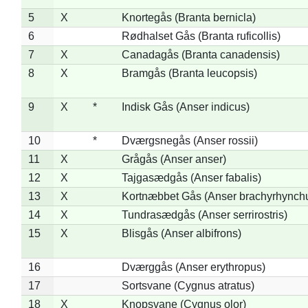
5
X
Knortegås (Branta bernicla)
6
Rødhalset Gås (Branta ruficollis)
7
X
Canadagås (Branta canadensis)
8
X
Bramgås (Branta leucopsis)
9
X
*
Indisk Gås (Anser indicus)
10
*
Dværgsnegås (Anser rossii)
11
X
Grågås (Anser anser)
12
X
Tajgasædgås (Anser fabalis)
13
X
Kortnæbbet Gås (Anser brachyrhynch
14
X
Tundrasædgås (Anser serrirostris)
15
X
Blisgås (Anser albifrons)
16
Dværggås (Anser erythropus)
17
Sortsvane (Cygnus atratus)
18
X
Knopsvane (Cygnus olor)