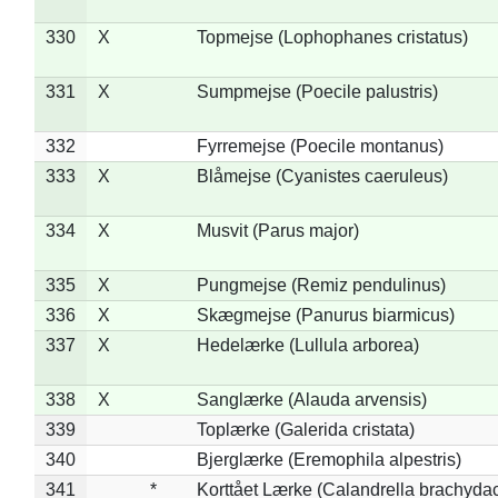
330
X
Topmejse (Lophophanes cristatus)
331
X
Sumpmejse (Poecile palustris)
332
Fyrremejse (Poecile montanus)
333
X
Blåmejse (Cyanistes caeruleus)
334
X
Musvit (Parus major)
335
X
Pungmejse (Remiz pendulinus)
336
X
Skægmejse (Panurus biarmicus)
337
X
Hedelærke (Lullula arborea)
338
X
Sanglærke (Alauda arvensis)
339
Toplærke (Galerida cristata)
340
Bjerglærke (Eremophila alpestris)
341
*
Korttået Lærke (Calandrella brachydac