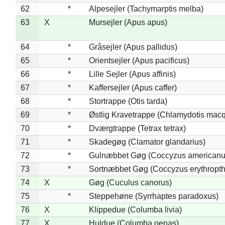
62
*
Alpesejler (Tachymarptis melba)
63
X
Mursejler (Apus apus)
64
*
Gråsejler (Apus pallidus)
65
*
Orientsejler (Apus pacificus)
66
*
Lille Sejler (Apus affinis)
67
*
Kaffersejler (Apus caffer)
68
*
Stortrappe (Otis tarda)
69
*
Østlig Kravetrappe (Chlamydotis macq
70
*
Dværgtrappe (Tetrax tetrax)
71
*
Skadegøg (Clamator glandarius)
72
*
Gulnæbbet Gøg (Coccyzus americanu
73
*
Sortnæbbet Gøg (Coccyzus erythropt
74
X
Gøg (Cuculus canorus)
75
*
Steppehøne (Syrrhaptes paradoxus)
76
X
Klippedue (Columba livia)
77
X
Huldue (Columba oenas)