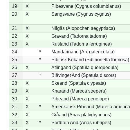
19
X
Pibesvane (Cygnus columbianus)
20
X
Sangsvane (Cygnus cygnus)
21
X
Nilgås (Alopochen aegyptiaca)
22
X
Gravand (Tadorna tadorna)
23
X
Rustand (Tadorna ferruginea)
24
*
Mandarinand (Aix galericulata)
25
*
Sibirisk Krikand (Sibirionetta formosa)
26
X
Atlingand (Spatula querquedula)
27
*
Blåvinget And (Spatula discors)
28
X
Skeand (Spatula clypeata)
29
X
Knarand (Mareca strepera)
30
X
Pibeand (Mareca penelope)
31
X
*
Amerikansk Pibeand (Mareca america
32
X
Gråand (Anas platyrhynchos)
33
X
*
Sortbrun And (Anas rubripes)