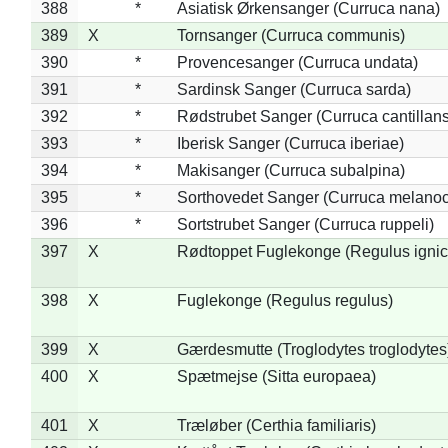
388
*
Asiatisk Ørkensanger (Curruca nana)
389
X
Tornsanger (Curruca communis)
390
*
Provencesanger (Curruca undata)
391
*
Sardinsk Sanger (Curruca sarda)
392
*
Rødstrubet Sanger (Curruca cantillans
393
*
Iberisk Sanger (Curruca iberiae)
394
*
Makisanger (Curruca subalpina)
395
*
Sorthovedet Sanger (Curruca melano
396
*
Sortstrubet Sanger (Curruca ruppeli)
397
X
Rødtoppet Fuglekonge (Regulus ignica
398
X
Fuglekonge (Regulus regulus)
399
X
Gærdesmutte (Troglodytes troglodytes
400
X
Spætmejse (Sitta europaea)
401
X
Træløber (Certhia familiaris)