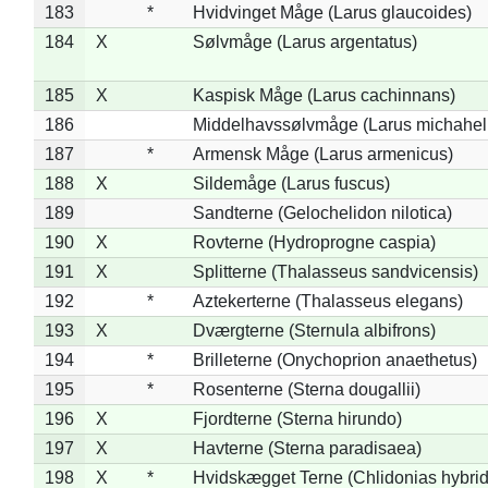
183
*
Hvidvinget Måge (Larus glaucoides)
184
X
Sølvmåge (Larus argentatus)
185
X
Kaspisk Måge (Larus cachinnans)
186
Middelhavssølvmåge (Larus michahell
187
*
Armensk Måge (Larus armenicus)
188
X
Sildemåge (Larus fuscus)
189
Sandterne (Gelochelidon nilotica)
190
X
Rovterne (Hydroprogne caspia)
191
X
Splitterne (Thalasseus sandvicensis)
192
*
Aztekerterne (Thalasseus elegans)
193
X
Dværgterne (Sternula albifrons)
194
*
Brilleterne (Onychoprion anaethetus)
195
*
Rosenterne (Sterna dougallii)
196
X
Fjordterne (Sterna hirundo)
197
X
Havterne (Sterna paradisaea)
198
X
*
Hvidskægget Terne (Chlidonias hybrid