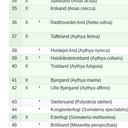
34
X
Spidsand (Anas acuta)
35
X
Krikand (Anas crecca)
36
X
*
Rødhovedet And (Netta rufina)
37
X
Taffeland (Aythya ferina)
38
*
Hvidøjet And (Aythya nyroca)
39
X
*
Halsbåndstroldand (Aythya collaris)
40
X
Troldand (Aythya fuligula)
41
X
Bjergand (Aythya marila)
42
X
*
Lille Bjergand (Aythya affinis)
43
*
Stellersand (Polysticta stelleri)
44
*
Kongeederfugl (Somateria spectabilis
45
X
Ederfugl (Somateria mollissima)
46
*
Brilleand (Melanitta perspicillata)