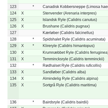
123
*
Canadisk Kobbersneppe (Limosa hae
124
X
Stenvender (Arenaria interpres)
125
X
Islandsk Ryle (Calidris canutus)
126
X
Brushane (Calidris pugnax)
127
Kærløber (Calidris falcinellus)
128
*
Spidshalet Ryle (Calidris acuminata)
129
X
*
Klireryle (Calidris himantopus)
130
X
Krumnæbbet Ryle (Calidris ferruginea
131
X
Temmincksryle (Calidris temminckii)
132
*
Rødhalset Ryle (Calidris ruficollis)
133
X
Sandløber (Calidris alba)
134
X
Almindelig Ryle (Calidris alpina)
135
X
Sortgrå Ryle (Calidris maritima)
136
*
Bairdsryle (Calidris bairdii)