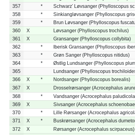
357
*
Schwarz' Løvsanger (Phylloscopus sc
358
*
Sinkiangløvsanger (Phylloscopus gris
359
*
Brun Løvsanger (Phylloscopus fuscat
360
X
Løvsanger (Phylloscopus trochilus)
361
X
Gransanger (Phylloscopus collybita)
362
*
Iberisk Gransanger (Phylloscopus iber
363
*
Grøn Sanger (Phylloscopus nitidus)
364
*
Østlig Lundsanger (Phylloscopus plum
365
Lundsanger (Phylloscopus trochiloide
366
X
*
Nordsanger (Phylloscopus borealis)
367
X
Drosselrørsanger (Acrocephalus arun
368
*
Vandsanger (Acrocephalus paludicola
369
X
Sivsanger (Acrocephalus schoenobae
370
*
Lille Rørsanger (Acrocephalus agricol
371
X
*
Buskrørsanger (Acrocephalus dumeto
372
X
Rørsanger (Acrocephalus scirpaceus)