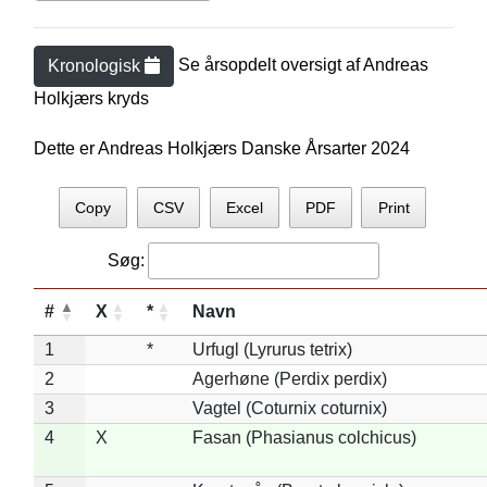
Se årsopdelt oversigt af
Andreas
Kronologisk
Holkjær
s kryds
Dette er Andreas Holkjærs Danske Årsarter 2024
Copy
CSV
Excel
PDF
Print
Søg:
#
X
*
Navn
1
*
Urfugl (Lyrurus tetrix)
2
Agerhøne (Perdix perdix)
3
Vagtel (Coturnix coturnix)
4
X
Fasan (Phasianus colchicus)