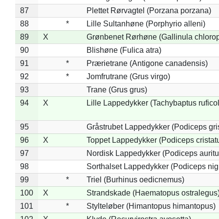
87
Plettet Rørvagtel (Porzana porzana)
88
*
Lille Sultanhøne (Porphyrio alleni)
89
X
Grønbenet Rørhøne (Gallinula chloro
90
Blishøne (Fulica atra)
91
*
Prærietrane (Antigone canadensis)
92
*
Jomfrutrane (Grus virgo)
93
Trane (Grus grus)
94
X
Lille Lappedykker (Tachybaptus ruficol
95
Gråstrubet Lappedykker (Podiceps gr
96
X
Toppet Lappedykker (Podiceps cristat
97
Nordisk Lappedykker (Podiceps auritu
98
Sorthalset Lappedykker (Podiceps nigri
99
*
Triel (Burhinus oedicnemus)
100
X
Strandskade (Haematopus ostralegus
101
*
Stylteløber (Himantopus himantopus)