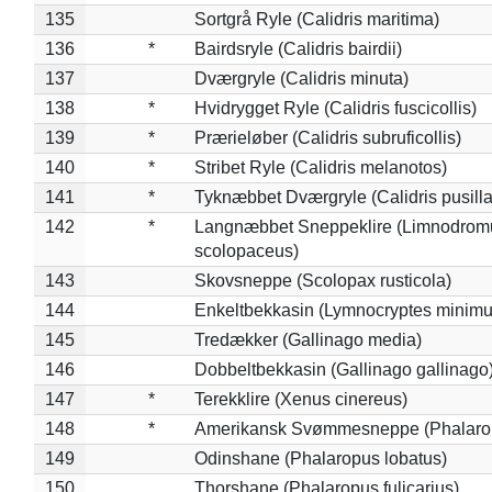
135
Sortgrå Ryle (Calidris maritima)
136
*
Bairdsryle (Calidris bairdii)
137
Dværgryle (Calidris minuta)
138
*
Hvidrygget Ryle (Calidris fuscicollis)
139
*
Prærieløber (Calidris subruficollis)
140
*
Stribet Ryle (Calidris melanotos)
141
*
Tyknæbbet Dværgryle (Calidris pusilla
142
*
Langnæbbet Sneppeklire (Limnodrom
scolopaceus)
143
Skovsneppe (Scolopax rusticola)
144
Enkeltbekkasin (Lymnocryptes minimu
145
Tredækker (Gallinago media)
146
Dobbeltbekkasin (Gallinago gallinago
147
*
Terekklire (Xenus cinereus)
148
*
Amerikansk Svømmesneppe (Phalaropu
149
Odinshane (Phalaropus lobatus)
150
Thorshane (Phalaropus fulicarius)