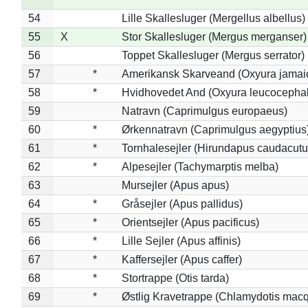
54
Lille Skallesluger (Mergellus albellus)
55
X
Stor Skallesluger (Mergus merganser)
56
Toppet Skallesluger (Mergus serrator)
57
*
Amerikansk Skarveand (Oxyura jamai
58
*
Hvidhovedet And (Oxyura leucocepha
59
Natravn (Caprimulgus europaeus)
60
*
Ørkennatravn (Caprimulgus aegyptius
61
*
Tornhalesejler (Hirundapus caudacutu
62
*
Alpesejler (Tachymarptis melba)
63
Mursejler (Apus apus)
64
*
Gråsejler (Apus pallidus)
65
*
Orientsejler (Apus pacificus)
66
*
Lille Sejler (Apus affinis)
67
*
Kaffersejler (Apus caffer)
68
*
Stortrappe (Otis tarda)
69
*
Østlig Kravetrappe (Chlamydotis macq