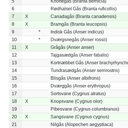
5
Knortegås (Branta bernicla)
6
Rødhalset Gås (Branta ruficollis)
7
X
Canadagås (Branta canadensis)
8
X
Bramgås (Branta leucopsis)
9
*
Indisk Gås (Anser indicus)
10
*
Dværgsnegås (Anser rossii)
11
X
Grågås (Anser anser)
12
Tajgasædgås (Anser fabalis)
13
Kortnæbbet Gås (Anser brachyrhynch
14
Tundrasædgås (Anser serrirostris)
15
Blisgås (Anser albifrons)
16
Dværggås (Anser erythropus)
17
Sortsvane (Cygnus atratus)
18
X
Knopsvane (Cygnus olor)
19
Pibesvane (Cygnus columbianus)
20
X
Sangsvane (Cygnus cygnus)
21
Nilgås (Alopochen aegyptiaca)