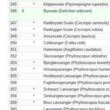
345
*
Klippesvale (Ptyonoprogne rupestris)
346
X
Bysvale (Delichon urbicum)
347
*
Rødbrystet Svale (Cecropis semirufa)
348
*
Rødrygget Svale (Cecropis rufula)
349
*
Amursvale (Cecropis daurica)
350
*
Cettisanger (Cettia cetti)
351
Halemejse (Aegithalos caudatus)
352
Skovsanger (Phylloscopus sibilatrix)
353
*
Bjergløvsanger (Phylloscopus bonelli)
354
*
Himalayasanger (Phylloscopus humei
355
Hvidbrynet Løvsanger (Phylloscopus i
356
Fuglekongesanger (Phylloscopus pror
357
*
Schwarz' Løvsanger (Phylloscopus sc
358
*
Sinkiangløvsanger (Phylloscopus gris
359
*
Brun Løvsanger (Phylloscopus fuscat
360
Løvsanger (Phylloscopus trochilus)