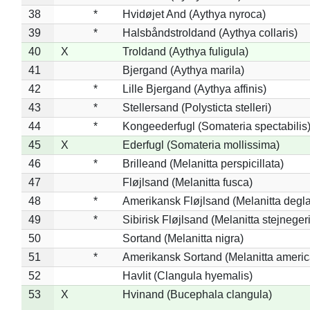
38
*
Hvidøjet And (Aythya nyroca)
39
*
Halsbåndstroldand (Aythya collaris)
40
X
Troldand (Aythya fuligula)
41
Bjergand (Aythya marila)
42
*
Lille Bjergand (Aythya affinis)
43
*
Stellersand (Polysticta stelleri)
44
*
Kongeederfugl (Somateria spectabilis
45
X
Ederfugl (Somateria mollissima)
46
*
Brilleand (Melanitta perspicillata)
47
Fløjlsand (Melanitta fusca)
48
*
Amerikansk Fløjlsand (Melanitta degla
49
*
Sibirisk Fløjlsand (Melanitta stejnegeri
50
Sortand (Melanitta nigra)
51
*
Amerikansk Sortand (Melanitta ameri
52
Havlit (Clangula hyemalis)
53
X
Hvinand (Bucephala clangula)