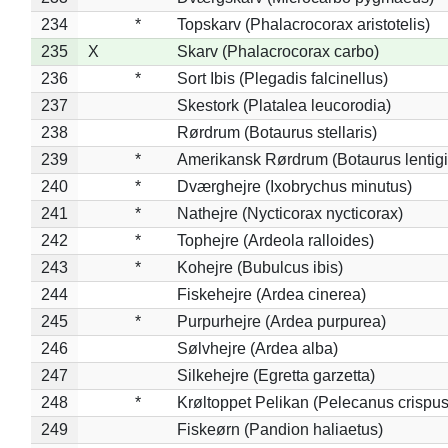
234
*
Topskarv (Phalacrocorax aristotelis)
235
X
Skarv (Phalacrocorax carbo)
236
*
Sort Ibis (Plegadis falcinellus)
237
Skestork (Platalea leucorodia)
238
Rørdrum (Botaurus stellaris)
239
*
Amerikansk Rørdrum (Botaurus lentig
240
*
Dværghejre (Ixobrychus minutus)
241
*
Nathejre (Nycticorax nycticorax)
242
*
Tophejre (Ardeola ralloides)
243
*
Kohejre (Bubulcus ibis)
244
Fiskehejre (Ardea cinerea)
245
*
Purpurhejre (Ardea purpurea)
246
Sølvhejre (Ardea alba)
247
Silkehejre (Egretta garzetta)
248
*
Krøltoppet Pelikan (Pelecanus crispus
249
Fiskeørn (Pandion haliaetus)