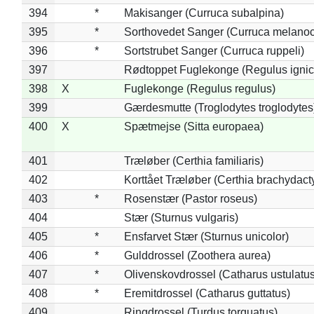
394
*
Makisanger (Curruca subalpina)
395
*
Sorthovedet Sanger (Curruca melano
396
*
Sortstrubet Sanger (Curruca ruppeli)
397
Rødtoppet Fuglekonge (Regulus ignica
398
X
Fuglekonge (Regulus regulus)
399
Gærdesmutte (Troglodytes troglodytes
400
X
Spætmejse (Sitta europaea)
401
Træløber (Certhia familiaris)
402
Korttået Træløber (Certhia brachydact
403
*
Rosenstær (Pastor roseus)
404
Stær (Sturnus vulgaris)
405
*
Ensfarvet Stær (Sturnus unicolor)
406
*
Gulddrossel (Zoothera aurea)
407
*
Olivenskovdrossel (Catharus ustulatus
408
*
Eremitdrossel (Catharus guttatus)
409
Ringdrossel (Turdus torquatus)