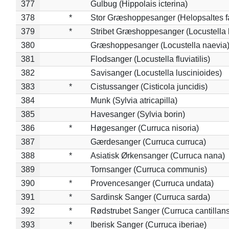
377
Gulbug (Hippolais icterina)
378
*
Stor Græshoppesanger (Helopsaltes fa
379
*
Stribet Græshoppesanger (Locustella 
380
Græshoppesanger (Locustella naevia
381
Flodsanger (Locustella fluviatilis)
382
Savisanger (Locustella luscinioides)
383
*
Cistussanger (Cisticola juncidis)
384
Munk (Sylvia atricapilla)
385
Havesanger (Sylvia borin)
386
*
Høgesanger (Curruca nisoria)
387
Gærdesanger (Curruca curruca)
388
*
Asiatisk Ørkensanger (Curruca nana)
389
Tornsanger (Curruca communis)
390
*
Provencesanger (Curruca undata)
391
*
Sardinsk Sanger (Curruca sarda)
392
*
Rødstrubet Sanger (Curruca cantillans
393
*
Iberisk Sanger (Curruca iberiae)