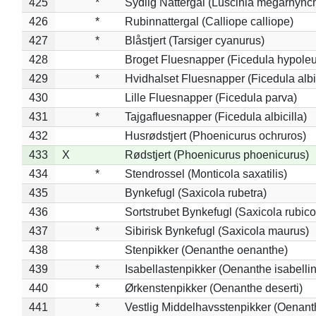
425
*
Sydlig Nattergal (Luscinia megarhync
426
*
Rubinnattergal (Calliope calliope)
427
*
Blåstjert (Tarsiger cyanurus)
428
Broget Fluesnapper (Ficedula hypole
429
*
Hvidhalset Fluesnapper (Ficedula albic
430
Lille Fluesnapper (Ficedula parva)
431
*
Tajgafluesnapper (Ficedula albicilla)
432
Husrødstjert (Phoenicurus ochruros)
433
X
Rødstjert (Phoenicurus phoenicurus)
434
*
Stendrossel (Monticola saxatilis)
435
Bynkefugl (Saxicola rubetra)
436
Sortstrubet Bynkefugl (Saxicola rubico
437
*
Sibirisk Bynkefugl (Saxicola maurus)
438
Stenpikker (Oenanthe oenanthe)
439
*
Isabellastenpikker (Oenanthe isabelli
440
*
Ørkenstenpikker (Oenanthe deserti)
441
*
Vestlig Middelhavsstenpikker (Oenant