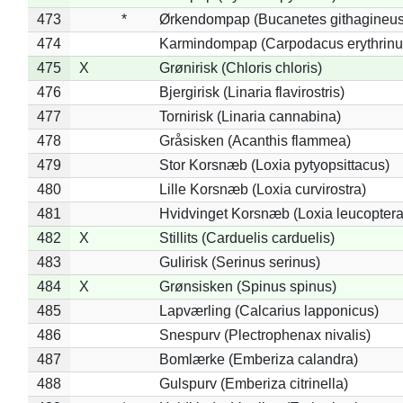
473
*
Ørkendompap (Bucanetes githagineus
474
Karmindompap (Carpodacus erythrinu
475
X
Grønirisk (Chloris chloris)
476
Bjergirisk (Linaria flavirostris)
477
Tornirisk (Linaria cannabina)
478
Gråsisken (Acanthis flammea)
479
Stor Korsnæb (Loxia pytyopsittacus)
480
Lille Korsnæb (Loxia curvirostra)
481
Hvidvinget Korsnæb (Loxia leucoptera
482
X
Stillits (Carduelis carduelis)
483
Gulirisk (Serinus serinus)
484
X
Grønsisken (Spinus spinus)
485
Lapværling (Calcarius lapponicus)
486
Snespurv (Plectrophenax nivalis)
487
Bomlærke (Emberiza calandra)
488
Gulspurv (Emberiza citrinella)