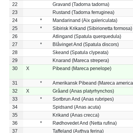
22
Gravand (Tadorna tadorna)
23
Rustand (Tadorna ferruginea)
24
*
Mandarinand (Aix galericulata)
25
*
Sibirisk Krikand (Sibirionetta formosa)
26
Atlingand (Spatula querquedula)
27
*
Blåvinget And (Spatula discors)
28
Skeand (Spatula clypeata)
29
Knarand (Mareca strepera)
30
X
Pibeand (Mareca penelope)
31
*
Amerikansk Pibeand (Mareca america
32
X
Gråand (Anas platyrhynchos)
33
*
Sortbrun And (Anas rubripes)
34
Spidsand (Anas acuta)
35
Krikand (Anas crecca)
36
*
Rødhovedet And (Netta rufina)
37
Taffeland (Aythya ferina)