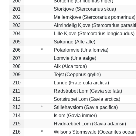
200
Sortterne (Chlidonias niger)
201
Storkjove (Stercorarius skua)
202
Mellemkjove (Stercorarius pomarinus)
203
Almindelig Kjove (Stercorarius parasit
204
Lille Kjove (Stercorarius longicaudus)
205
Søkonge (Alle alle)
206
*
Polarlomvie (Uria lomvia)
207
Lomvie (Uria aalge)
208
Alk (Alca torda)
209
Tejst (Cepphus grylle)
210
Lunde (Fratercula arctica)
211
Rødstrubet Lom (Gavia stellata)
212
Sortstrubet Lom (Gavia arctica)
213
*
Stillehavslom (Gavia pacifica)
214
Islom (Gavia immer)
215
Hvidnæbbet Lom (Gavia adamsii)
216
*
Wilsons Stormsvale (Oceanites ocean