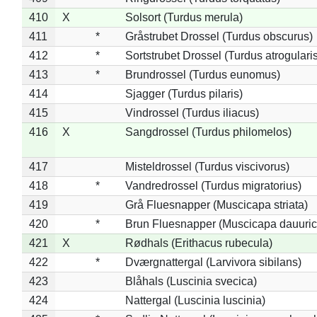
410
X
Solsort (Turdus merula)
411
*
Gråstrubet Drossel (Turdus obscurus)
412
*
Sortstrubet Drossel (Turdus atrogularis
413
*
Brundrossel (Turdus eunomus)
414
Sjagger (Turdus pilaris)
415
Vindrossel (Turdus iliacus)
416
X
Sangdrossel (Turdus philomelos)
417
Misteldrossel (Turdus viscivorus)
418
*
Vandredrossel (Turdus migratorius)
419
Grå Fluesnapper (Muscicapa striata)
420
*
Brun Fluesnapper (Muscicapa dauuric
421
X
Rødhals (Erithacus rubecula)
422
*
Dværgnattergal (Larvivora sibilans)
423
Blåhals (Luscinia svecica)
424
Nattergal (Luscinia luscinia)