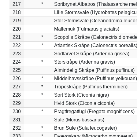
217
*
Sortbrynet Albatros (Thalassarche me
218
Lille Stormsvale (Hydrobates pelagicu
219
Stor Stormsvale (Oceanodroma leuco
220
Mallemuk (Fulmarus glacialis)
221
*
Scopolis Skråpe (Calonectris diomed
222
*
Atlantisk Skråpe (Calonectris borealis
223
Sodfarvet Skråpe (Ardenna grisea)
224
*
Storskråpe (Ardenna gravis)
225
Almindelig Skråpe (Puffinus puffinus)
226
*
Middelhavsskråpe (Puffinus yelkouan)
227
*
Tropeskråpe (Puffinus lherminieri)
228
*
Sort Stork (Ciconia nigra)
229
Hvid Stork (Ciconia ciconia)
230
*
Pragtfregatfugl (Fregata magnificens)
231
Sule (Morus bassanus)
232
*
Brun Sule (Sula leucogaster)
233
*
Dværgskarv (Microcarbo pygmaeus)