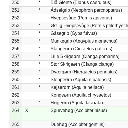
250
*
Blå Glente (Elanus caeruleus)
251
*
Ådselgrib (Neophron percnopterus)
252
Hvepsevåge (Pernis apivorus)
253
*
Østlig Hvepsevåge (Pernis ptilorhync
254
*
Gåsegrib (Gyps fulvus)
255
*
Munkegrib (Aegypius monachus)
256
*
Slangeørn (Circaetus gallicus)
257
*
Lille Skrigeørn (Clanga pomarina)
258
*
Stor Skrigeørn (Clanga clanga)
259
*
Dværgørn (Hieraaetus pennatus)
260
*
Steppeørn (Aquila nipalensis)
261
*
Kejserørn (Aquila heliaca)
262
Kongeørn (Aquila chrysaetos)
263
*
Høgeørn (Aquila fasciata)
264
X
Spurvehøg (Accipiter nisus)
265
Duehøg (Accipiter gentilis)