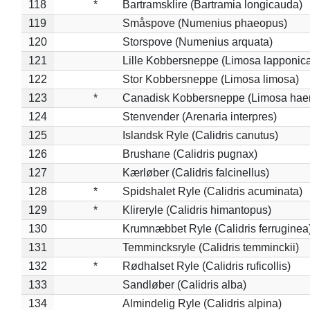
118
*
Bartramsklire (Bartramia longicauda)
119
Småspove (Numenius phaeopus)
120
Storspove (Numenius arquata)
121
Lille Kobbersneppe (Limosa lapponic
122
Stor Kobbersneppe (Limosa limosa)
123
*
Canadisk Kobbersneppe (Limosa hae
124
Stenvender (Arenaria interpres)
125
Islandsk Ryle (Calidris canutus)
126
Brushane (Calidris pugnax)
127
Kærløber (Calidris falcinellus)
128
*
Spidshalet Ryle (Calidris acuminata)
129
*
Klireryle (Calidris himantopus)
130
Krumnæbbet Ryle (Calidris ferruginea
131
Temmincksryle (Calidris temminckii)
132
*
Rødhalset Ryle (Calidris ruficollis)
133
Sandløber (Calidris alba)
134
Almindelig Ryle (Calidris alpina)