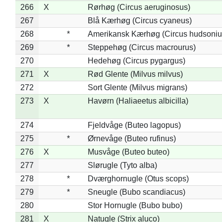
266
X
Rørhøg (Circus aeruginosus)
267
Blå Kærhøg (Circus cyaneus)
268
*
Amerikansk Kærhøg (Circus hudsoniu
269
*
Steppehøg (Circus macrourus)
270
Hedehøg (Circus pygargus)
271
X
Rød Glente (Milvus milvus)
272
Sort Glente (Milvus migrans)
273
X
Havørn (Haliaeetus albicilla)
274
Fjeldvåge (Buteo lagopus)
275
*
Ørnevåge (Buteo rufinus)
276
X
Musvåge (Buteo buteo)
277
Slørugle (Tyto alba)
278
*
Dværghornugle (Otus scops)
279
*
Sneugle (Bubo scandiacus)
280
Stor Hornugle (Bubo bubo)
281
X
Natugle (Strix aluco)