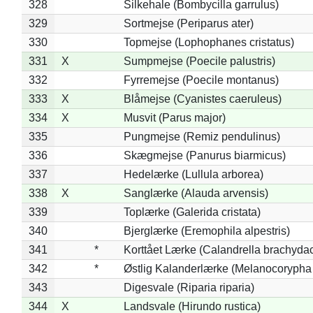
328
Silkehale (Bombycilla garrulus)
329
Sortmejse (Periparus ater)
330
Topmejse (Lophophanes cristatus)
331
X
Sumpmejse (Poecile palustris)
332
Fyrremejse (Poecile montanus)
333
X
Blåmejse (Cyanistes caeruleus)
334
X
Musvit (Parus major)
335
Pungmejse (Remiz pendulinus)
336
Skægmejse (Panurus biarmicus)
337
Hedelærke (Lullula arborea)
338
X
Sanglærke (Alauda arvensis)
339
Toplærke (Galerida cristata)
340
Bjerglærke (Eremophila alpestris)
341
*
Korttået Lærke (Calandrella brachydac
342
*
Østlig Kalanderlærke (Melanocorypha
343
Digesvale (Riparia riparia)
344
X
Landsvale (Hirundo rustica)