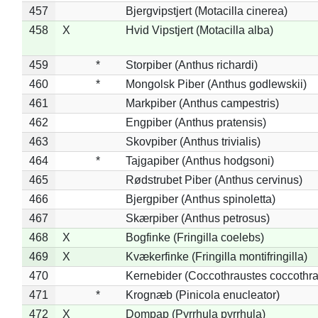
457
Bjergvipstjert (Motacilla cinerea)
458
X
Hvid Vipstjert (Motacilla alba)
459
*
Storpiber (Anthus richardi)
460
*
Mongolsk Piber (Anthus godlewskii)
461
Markpiber (Anthus campestris)
462
Engpiber (Anthus pratensis)
463
Skovpiber (Anthus trivialis)
464
*
Tajgapiber (Anthus hodgsoni)
465
Rødstrubet Piber (Anthus cervinus)
466
Bjergpiber (Anthus spinoletta)
467
Skærpiber (Anthus petrosus)
468
X
Bogfinke (Fringilla coelebs)
469
X
Kvækerfinke (Fringilla montifringilla)
470
Kernebider (Coccothraustes coccothra
471
*
Krognæb (Pinicola enucleator)
472
X
Dompap (Pyrrhula pyrrhula)