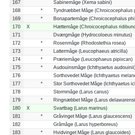
167
Sabinemåge (Xema sabini)
168
*
Tyndnæbbet Måge (Chroicocephalus 
169
*
Bonapartemåge (Chroicocephalus phil
170
X
Hættemåge (Chroicocephalus ridibun
171
Dværgmåge (Hydrocoloeus minutus)
172
*
Rosenmåge (Rhodostethia rosea)
173
*
Lattermåge (Leucophaeus atricilla)
174
*
Præriemåge (Leucophaeus pipixcan)
175
*
Audouinsmåge (Ichthyaetus audouinii
176
Sorthovedet Måge (Ichthyaetus melan
177
*
Stor Sorthovedet Måge (Ichthyaetus ic
178
Stormmåge (Larus canus)
179
*
Ringnæbbet Måge (Larus delawarensi
180
X
Svartbag (Larus marinus)
181
*
Gråvinget Måge (Larus glaucescens)
182
Gråmåge (Larus hyperboreus)
183
*
Hvidvinget Måge (Larus glaucoides)