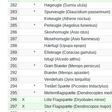
282
*
Høgeugle (Surnia ulula)
283
*
Spurveugle (Glaucidium passerinum)
284
Kirkeugle (Athene noctua)
285
*
Perleugle (Aegolius funereus)
286
Skovhornugle (Asio otus)
287
Mosehornugle (Asio flammeus)
288
Hærfugl (Upupa epops)
289
*
Ellekrage (Coracias garrulus)
290
Isfugl (Alcedo atthis)
291
*
Grøn Biæder (Merops persicus)
292
Biæder (Merops apiaster)
293
Vendehals (Jynx torquilla)
294
*
Tretået Spætte (Picoides tridactylus)
295
*
Mellemflagspætte (Dendrocoptes med
296
X
Lille Flagspætte (Dryobates minor)
297
X
Stor Flagspætte (Dendrocopos major)