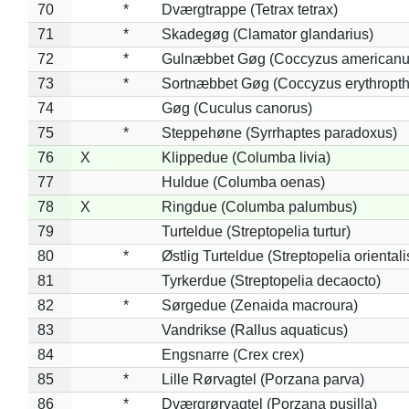
70
*
Dværgtrappe (Tetrax tetrax)
71
*
Skadegøg (Clamator glandarius)
72
*
Gulnæbbet Gøg (Coccyzus americanu
73
*
Sortnæbbet Gøg (Coccyzus erythropt
74
Gøg (Cuculus canorus)
75
*
Steppehøne (Syrrhaptes paradoxus)
76
X
Klippedue (Columba livia)
77
Huldue (Columba oenas)
78
X
Ringdue (Columba palumbus)
79
Turteldue (Streptopelia turtur)
80
*
Østlig Turteldue (Streptopelia orientali
81
Tyrkerdue (Streptopelia decaocto)
82
*
Sørgedue (Zenaida macroura)
83
Vandrikse (Rallus aquaticus)
84
Engsnarre (Crex crex)
85
*
Lille Rørvagtel (Porzana parva)
86
*
Dværgrørvagtel (Porzana pusilla)