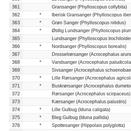
361
Gransanger (Phylloscopus collybita)
362
*
Iberisk Gransanger (Phylloscopus iber
363
*
Grøn Sanger (Phylloscopus nitidus)
364
*
Østlig Lundsanger (Phylloscopus plum
365
Lundsanger (Phylloscopus trochiloide
366
*
Nordsanger (Phylloscopus borealis)
367
Drosselrørsanger (Acrocephalus arun
368
*
Vandsanger (Acrocephalus paludicola
369
Sivsanger (Acrocephalus schoenobae
370
*
Lille Rørsanger (Acrocephalus agricol
371
*
Buskrørsanger (Acrocephalus dumeto
372
Rørsanger (Acrocephalus scirpaceus)
373
Kærsanger (Acrocephalus palustris)
374
*
Lille Gulbug (Iduna caligata)
375
*
Bleg Gulbug (Iduna pallida)
376
*
Spottesanger (Hippolais polyglotta)