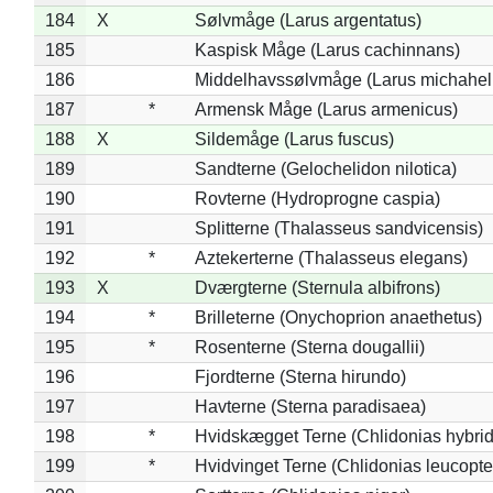
184
X
Sølvmåge (Larus argentatus)
185
Kaspisk Måge (Larus cachinnans)
186
Middelhavssølvmåge (Larus michahell
187
*
Armensk Måge (Larus armenicus)
188
X
Sildemåge (Larus fuscus)
189
Sandterne (Gelochelidon nilotica)
190
Rovterne (Hydroprogne caspia)
191
Splitterne (Thalasseus sandvicensis)
192
*
Aztekerterne (Thalasseus elegans)
193
X
Dværgterne (Sternula albifrons)
194
*
Brilleterne (Onychoprion anaethetus)
195
*
Rosenterne (Sterna dougallii)
196
Fjordterne (Sterna hirundo)
197
Havterne (Sterna paradisaea)
198
*
Hvidskægget Terne (Chlidonias hybrid
199
*
Hvidvinget Terne (Chlidonias leucopte