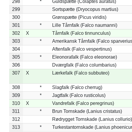
298
*
Guldspætte (Colaptes auratus)
299
Sortspætte (Dryocopus martius)
300
Grønspætte (Picus viridis)
301
*
Lille Tårnfalk (Falco naumanni)
302
X
Tårnfalk (Falco tinnunculus)
303
*
Amerikansk Tårnfalk (Falco sparverius
304
Aftenfalk (Falco vespertinus)
305
*
Eleonorafalk (Falco eleonorae)
306
Dværgfalk (Falco columbarius)
307
X
Lærkefalk (Falco subbuteo)
308
*
Slagfalk (Falco cherrug)
309
*
Jagtfalk (Falco rusticolus)
310
X
Vandrefalk (Falco peregrinus)
311
*
Brun Tornskade (Lanius cristatus)
312
Rødrygget Tornskade (Lanius collurio)
313
*
Turkestantornskade (Lanius phoenicur