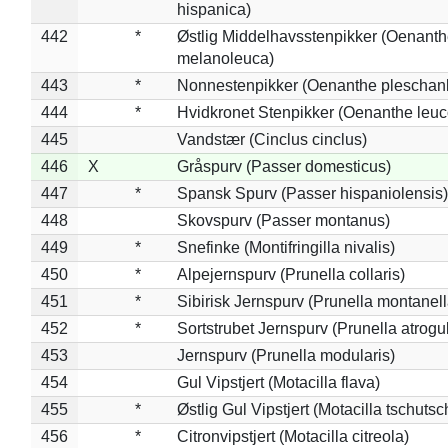
hispanica)
442
*
Østlig Middelhavsstenpikker (Oenant
melanoleuca)
443
*
Nonnestenpikker (Oenanthe pleschan
444
*
Hvidkronet Stenpikker (Oenanthe leu
445
Vandstær (Cinclus cinclus)
446
X
Gråspurv (Passer domesticus)
447
*
Spansk Spurv (Passer hispaniolensis)
448
Skovspurv (Passer montanus)
449
*
Snefinke (Montifringilla nivalis)
450
*
Alpejernspurv (Prunella collaris)
451
*
Sibirisk Jernspurv (Prunella montanell
452
*
Sortstrubet Jernspurv (Prunella atrogul
453
Jernspurv (Prunella modularis)
454
Gul Vipstjert (Motacilla flava)
455
*
Østlig Gul Vipstjert (Motacilla tschuts
456
*
Citronvipstjert (Motacilla citreola)