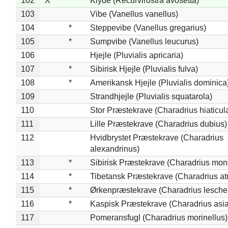
102
X
Klyde (Recurvirostra avosetta)
103
Vibe (Vanellus vanellus)
104
*
Steppevibe (Vanellus gregarius)
105
*
Sumpvibe (Vanellus leucurus)
106
Hjejle (Pluvialis apricaria)
107
*
Sibirisk Hjejle (Pluvialis fulva)
108
*
Amerikansk Hjejle (Pluvialis dominica
109
Strandhjejle (Pluvialis squatarola)
110
Stor Præstekrave (Charadrius hiaticul
111
Lille Præstekrave (Charadrius dubius)
112
Hvidbrystet Præstekrave (Charadrius
alexandrinus)
113
*
Sibirisk Præstekrave (Charadrius mon
114
*
Tibetansk Præstekrave (Charadrius atr
115
*
Ørkenpræstekrave (Charadrius leschen
116
*
Kaspisk Præstekrave (Charadrius asia
117
Pomeransfugl (Charadrius morinellus)