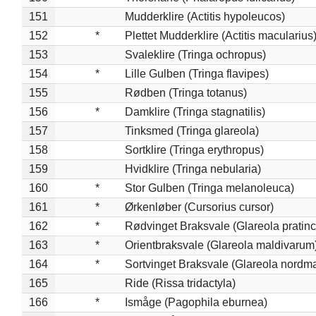
151
Mudderklire (Actitis hypoleucos)
152
*
Plettet Mudderklire (Actitis macularius
153
Svaleklire (Tringa ochropus)
154
*
Lille Gulben (Tringa flavipes)
155
Rødben (Tringa totanus)
156
*
Damklire (Tringa stagnatilis)
157
Tinksmed (Tringa glareola)
158
Sortklire (Tringa erythropus)
159
Hvidklire (Tringa nebularia)
160
*
Stor Gulben (Tringa melanoleuca)
161
*
Ørkenløber (Cursorius cursor)
162
*
Rødvinget Braksvale (Glareola pratinc
163
*
Orientbraksvale (Glareola maldivarum
164
*
Sortvinget Braksvale (Glareola nordm
165
Ride (Rissa tridactyla)
166
*
Ismåge (Pagophila eburnea)