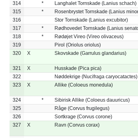
314
*
Langhalet Tornskade (Lanius schach)
315
*
Rosenbrystet Tornskade (Lanius minor
316
Stor Tornskade (Lanius excubitor)
317
*
Rødhovedet Tornskade (Lanius senato
318
*
Rødøjet Vireo (Vireo olivaceus)
319
Pirol (Oriolus oriolus)
320
X
Skovskade (Garrulus glandarius)
321
X
Husskade (Pica pica)
322
Nøddekrige (Nucifraga caryocatactes)
323
X
Allike (Coloeus monedula)
324
*
Sibirisk Allike (Coloeus dauuricus)
325
Råge (Corvus frugilegus)
326
Sortkrage (Corvus corone)
327
X
Ravn (Corvus corax)