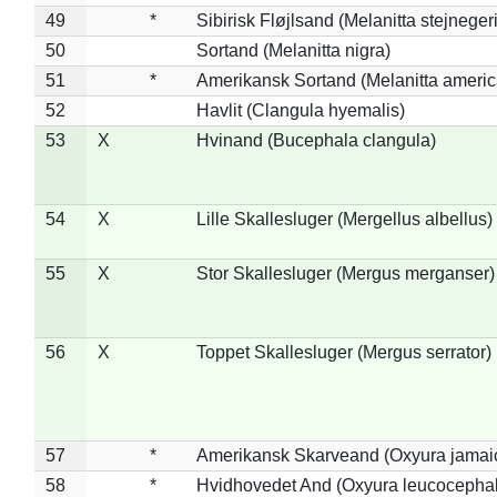
49
*
Sibirisk Fløjlsand (Melanitta stejnegeri
50
Sortand (Melanitta nigra)
51
*
Amerikansk Sortand (Melanitta ameri
52
Havlit (Clangula hyemalis)
53
X
Hvinand (Bucephala clangula)
54
X
Lille Skallesluger (Mergellus albellus)
55
X
Stor Skallesluger (Mergus merganser)
56
X
Toppet Skallesluger (Mergus serrator)
57
*
Amerikansk Skarveand (Oxyura jamai
58
*
Hvidhovedet And (Oxyura leucocepha