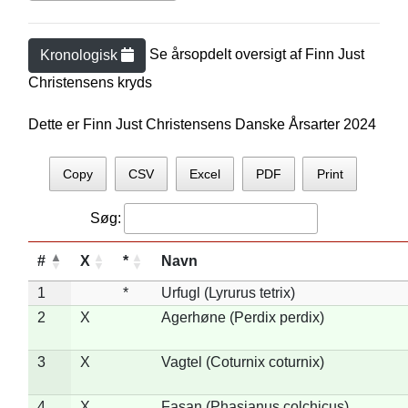
Se årsopdelt oversigt af
Finn Just
Kronologisk
Christensen
s kryds
Dette er Finn Just Christensens Danske Årsarter 2024
Copy
CSV
Excel
PDF
Print
Søg:
#
X
*
Navn
1
*
Urfugl (Lyrurus tetrix)
2
X
Agerhøne (Perdix perdix)
3
X
Vagtel (Coturnix coturnix)
4
X
Fasan (Phasianus colchicus)