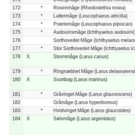
172
*
Rosenmåge (Rhodostethia rosea)
173
*
Lattermåge (Leucophaeus atricilla)
174
*
Præriemåge (Leucophaeus pipixcan)
175
*
Audouinsmåge (Ichthyaetus audouinii
176
Sorthovedet Måge (Ichthyaetus melan
177
*
Stor Sorthovedet Måge (Ichthyaetus ic
178
X
Stormmåge (Larus canus)
179
*
Ringnæbbet Måge (Larus delawarensi
180
X
Svartbag (Larus marinus)
181
*
Gråvinget Måge (Larus glaucescens)
182
Gråmåge (Larus hyperboreus)
183
*
Hvidvinget Måge (Larus glaucoides)
184
X
Sølvmåge (Larus argentatus)