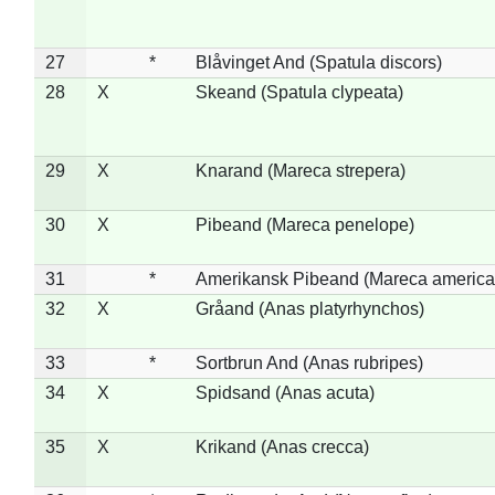
27
*
Blåvinget And (Spatula discors)
28
X
Skeand (Spatula clypeata)
29
X
Knarand (Mareca strepera)
30
X
Pibeand (Mareca penelope)
31
*
Amerikansk Pibeand (Mareca america
32
X
Gråand (Anas platyrhynchos)
33
*
Sortbrun And (Anas rubripes)
34
X
Spidsand (Anas acuta)
35
X
Krikand (Anas crecca)