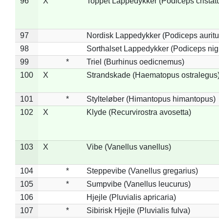
96
X
Toppet Lappedykker (Podiceps cristat
97
Nordisk Lappedykker (Podiceps auritu
98
Sorthalset Lappedykker (Podiceps nigri
99
*
Triel (Burhinus oedicnemus)
100
X
Strandskade (Haematopus ostralegus
101
*
Stylteløber (Himantopus himantopus)
102
X
Klyde (Recurvirostra avosetta)
103
X
Vibe (Vanellus vanellus)
104
*
Steppevibe (Vanellus gregarius)
105
*
Sumpvibe (Vanellus leucurus)
106
Hjejle (Pluvialis apricaria)
107
*
Sibirisk Hjejle (Pluvialis fulva)