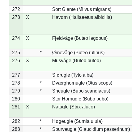
272
Sort Glente (Milvus migrans)
273
X
Havørn (Haliaeetus albicilla)
274
X
Fjeldvåge (Buteo lagopus)
275
*
Ørnevåge (Buteo rufinus)
276
X
Musvåge (Buteo buteo)
277
Slørugle (Tyto alba)
278
*
Dværghornugle (Otus scops)
279
*
Sneugle (Bubo scandiacus)
280
Stor Hornugle (Bubo bubo)
281
X
Natugle (Strix aluco)
282
*
Høgeugle (Surnia ulula)
283
*
Spurveugle (Glaucidium passerinum)