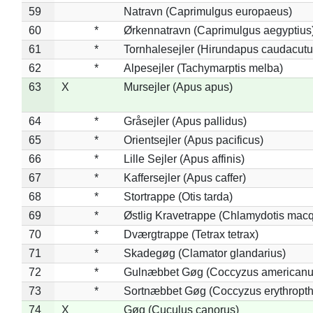
59
Natravn (Caprimulgus europaeus)
60
*
Ørkennatravn (Caprimulgus aegyptius
61
*
Tornhalesejler (Hirundapus caudacutu
62
*
Alpesejler (Tachymarptis melba)
63
X
Mursejler (Apus apus)
64
*
Gråsejler (Apus pallidus)
65
*
Orientsejler (Apus pacificus)
66
*
Lille Sejler (Apus affinis)
67
*
Kaffersejler (Apus caffer)
68
*
Stortrappe (Otis tarda)
69
*
Østlig Kravetrappe (Chlamydotis macq
70
*
Dværgtrappe (Tetrax tetrax)
71
*
Skadegøg (Clamator glandarius)
72
*
Gulnæbbet Gøg (Coccyzus americanu
73
*
Sortnæbbet Gøg (Coccyzus erythropt
74
X
Gøg (Cuculus canorus)