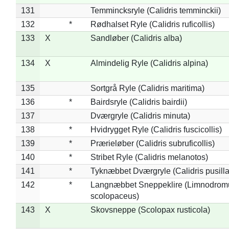
131
Temmincksryle (Calidris temminckii)
132
*
Rødhalset Ryle (Calidris ruficollis)
133
X
Sandløber (Calidris alba)
134
X
Almindelig Ryle (Calidris alpina)
135
Sortgrå Ryle (Calidris maritima)
136
*
Bairdsryle (Calidris bairdii)
137
Dværgryle (Calidris minuta)
138
*
Hvidrygget Ryle (Calidris fuscicollis)
139
*
Prærieløber (Calidris subruficollis)
140
*
Stribet Ryle (Calidris melanotos)
141
*
Tyknæbbet Dværgryle (Calidris pusilla
142
*
Langnæbbet Sneppeklire (Limnodrom
scolopaceus)
143
X
Skovsneppe (Scolopax rusticola)