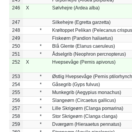
246
X
Sølvhejre (Ardea alba)
247
Silkehejre (Egretta garzetta)
248
*
Krøltoppet Pelikan (Pelecanus crispus
249
Fiskeørn (Pandion haliaetus)
250
*
Blå Glente (Elanus caeruleus)
251
*
Ådselgrib (Neophron percnopterus)
252
X
Hvepsevåge (Pernis apivorus)
253
*
Østlig Hvepsevåge (Pernis ptilorhync
254
*
Gåsegrib (Gyps fulvus)
255
*
Munkegrib (Aegypius monachus)
256
*
Slangeørn (Circaetus gallicus)
257
*
Lille Skrigeørn (Clanga pomarina)
258
*
Stor Skrigeørn (Clanga clanga)
259
*
Dværgørn (Hieraaetus pennatus)