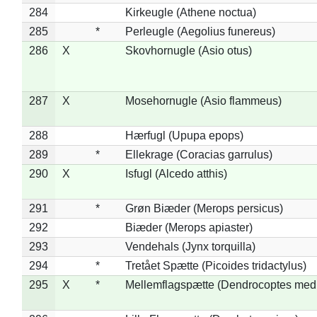
284
Kirkeugle (Athene noctua)
285
*
Perleugle (Aegolius funereus)
286
X
Skovhornugle (Asio otus)
287
X
Mosehornugle (Asio flammeus)
288
Hærfugl (Upupa epops)
289
*
Ellekrage (Coracias garrulus)
290
X
Isfugl (Alcedo atthis)
291
*
Grøn Biæder (Merops persicus)
292
Biæder (Merops apiaster)
293
Vendehals (Jynx torquilla)
294
*
Tretået Spætte (Picoides tridactylus)
295
X
*
Mellemflagspætte (Dendrocoptes med