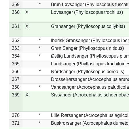
359
*
Brun Løvsanger (Phylloscopus fuscat
360
X
Løvsanger (Phylloscopus trochilus)
361
X
Gransanger (Phylloscopus collybita)
362
*
Iberisk Gransanger (Phylloscopus iber
363
*
Grøn Sanger (Phylloscopus nitidus)
364
*
Østlig Lundsanger (Phylloscopus plum
365
Lundsanger (Phylloscopus trochiloide
366
*
Nordsanger (Phylloscopus borealis)
367
Drosselrørsanger (Acrocephalus arun
368
*
Vandsanger (Acrocephalus paludicola
369
X
Sivsanger (Acrocephalus schoenobae
370
*
Lille Rørsanger (Acrocephalus agricol
371
*
Buskrørsanger (Acrocephalus dumeto