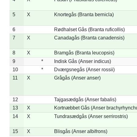
5
X
Knortegås (Branta bernicla)
6
Rødhalset Gås (Branta ruficollis)
7
X
Canadagås (Branta canadensis)
8
X
Bramgås (Branta leucopsis)
9
*
Indisk Gås (Anser indicus)
10
*
Dværgsnegås (Anser rossii)
11
X
Grågås (Anser anser)
12
Tajgasædgås (Anser fabalis)
13
X
Kortnæbbet Gås (Anser brachyrhynch
14
X
Tundrasædgås (Anser serrirostris)
15
X
Blisgås (Anser albifrons)