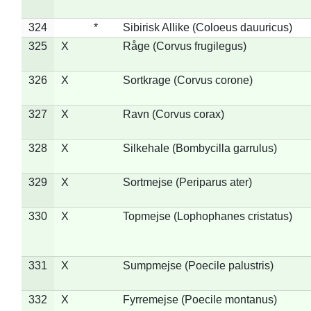
324
*
Sibirisk Allike (Coloeus dauuricus)
325
X
Råge (Corvus frugilegus)
326
X
Sortkrage (Corvus corone)
327
X
Ravn (Corvus corax)
328
X
Silkehale (Bombycilla garrulus)
329
X
Sortmejse (Periparus ater)
330
X
Topmejse (Lophophanes cristatus)
331
X
Sumpmejse (Poecile palustris)
332
X
Fyrremejse (Poecile montanus)