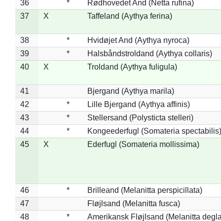
36
*
Rødhovedet And (Netta rufina)
37
X
Taffeland (Aythya ferina)
38
*
Hvidøjet And (Aythya nyroca)
39
*
Halsbåndstroldand (Aythya collaris)
40
X
Troldand (Aythya fuligula)
41
Bjergand (Aythya marila)
42
*
Lille Bjergand (Aythya affinis)
43
*
Stellersand (Polysticta stelleri)
44
*
Kongeederfugl (Somateria spectabilis
45
X
Ederfugl (Somateria mollissima)
46
*
Brilleand (Melanitta perspicillata)
47
Fløjlsand (Melanitta fusca)
48
*
Amerikansk Fløjlsand (Melanitta degla