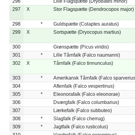
296
Lille Flagspætte (Dryobates minor)
297
X
Stor Flagspætte (Dendrocopos major)
298
*
Guldspætte (Colaptes auratus)
299
X
Sortspætte (Dryocopus martius)
300
Grønspætte (Picus viridis)
301
*
Lille Tårnfalk (Falco naumanni)
302
X
Tårnfalk (Falco tinnunculus)
303
*
Amerikansk Tårnfalk (Falco sparverius
304
Aftenfalk (Falco vespertinus)
305
*
Eleonorafalk (Falco eleonorae)
306
Dværgfalk (Falco columbarius)
307
Lærkefalk (Falco subbuteo)
308
*
Slagfalk (Falco cherrug)
309
*
Jagtfalk (Falco rusticolus)
310
Vandrefalk (Falco peregrinus)