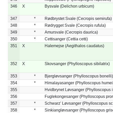
346
X
Bysvale (Delichon urbicum)
347
*
Rødbrystet Svale (Cecropis semirufa)
348
*
Rødrygget Svale (Cecropis rufula)
349
*
Amursvale (Cecropis daurica)
350
*
Cettisanger (Cettia cetti)
351
X
Halemejse (Aegithalos caudatus)
352
X
Skovsanger (Phylloscopus sibilatrix)
353
*
Bjergløvsanger (Phylloscopus bonelli)
354
*
Himalayasanger (Phylloscopus humei
355
Hvidbrynet Løvsanger (Phylloscopus i
356
Fuglekongesanger (Phylloscopus pror
357
*
Schwarz' Løvsanger (Phylloscopus sc
358
*
Sinkiangløvsanger (Phylloscopus gris