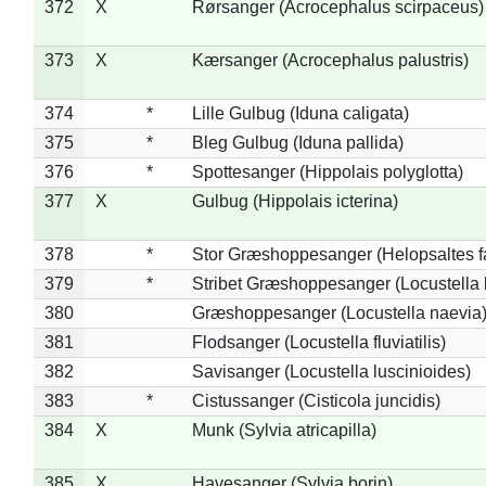
372
X
Rørsanger (Acrocephalus scirpaceus)
373
X
Kærsanger (Acrocephalus palustris)
374
*
Lille Gulbug (Iduna caligata)
375
*
Bleg Gulbug (Iduna pallida)
376
*
Spottesanger (Hippolais polyglotta)
377
X
Gulbug (Hippolais icterina)
378
*
Stor Græshoppesanger (Helopsaltes fa
379
*
Stribet Græshoppesanger (Locustella 
380
Græshoppesanger (Locustella naevia
381
Flodsanger (Locustella fluviatilis)
382
Savisanger (Locustella luscinioides)
383
*
Cistussanger (Cisticola juncidis)
384
X
Munk (Sylvia atricapilla)
385
X
Havesanger (Sylvia borin)