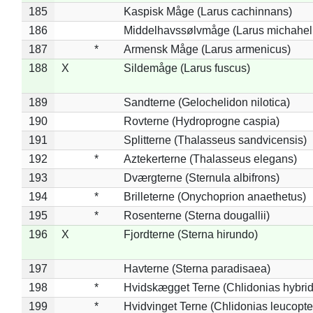
185
Kaspisk Måge (Larus cachinnans)
186
Middelhavssølvmåge (Larus michahell
187
*
Armensk Måge (Larus armenicus)
188
X
Sildemåge (Larus fuscus)
189
Sandterne (Gelochelidon nilotica)
190
Rovterne (Hydroprogne caspia)
191
Splitterne (Thalasseus sandvicensis)
192
*
Aztekerterne (Thalasseus elegans)
193
Dværgterne (Sternula albifrons)
194
*
Brilleterne (Onychoprion anaethetus)
195
*
Rosenterne (Sterna dougallii)
196
X
Fjordterne (Sterna hirundo)
197
Havterne (Sterna paradisaea)
198
*
Hvidskægget Terne (Chlidonias hybrid
199
*
Hvidvinget Terne (Chlidonias leucopte