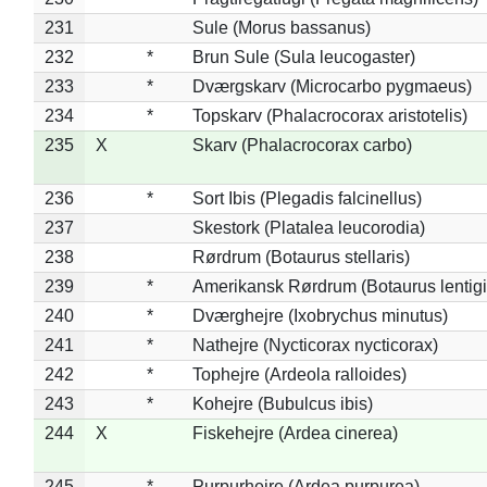
231
Sule (Morus bassanus)
232
*
Brun Sule (Sula leucogaster)
233
*
Dværgskarv (Microcarbo pygmaeus)
234
*
Topskarv (Phalacrocorax aristotelis)
235
X
Skarv (Phalacrocorax carbo)
236
*
Sort Ibis (Plegadis falcinellus)
237
Skestork (Platalea leucorodia)
238
Rørdrum (Botaurus stellaris)
239
*
Amerikansk Rørdrum (Botaurus lentig
240
*
Dværghejre (Ixobrychus minutus)
241
*
Nathejre (Nycticorax nycticorax)
242
*
Tophejre (Ardeola ralloides)
243
*
Kohejre (Bubulcus ibis)
244
X
Fiskehejre (Ardea cinerea)
245
*
Purpurhejre (Ardea purpurea)