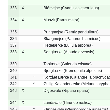
333
X
Blåmejse (Cyanistes caeruleus)
334
X
Musvit (Parus major)
335
Pungmejse (Remiz pendulinus)
336
Skægmejse (Panurus biarmicus)
337
Hedelærke (Lullula arborea)
338
X
Sanglærke (Alauda arvensis)
339
Toplærke (Galerida cristata)
340
Bjerglærke (Eremophila alpestris)
341
*
Korttået Lærke (Calandrella brachydac
342
*
Østlig Kalanderlærke (Melanocorypha
343
X
Digesvale (Riparia riparia)
344
X
Landsvale (Hirundo rustica)
345
*
Klippesvale (Ptyonoprogne rupestris)