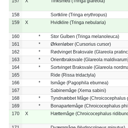
157
X
Tinksmed (Tringa glareola)
158
Sortklire (Tringa erythropus)
159
X
Hvidklire (Tringa nebularia)
160
*
Stor Gulben (Tringa melanoleuca)
161
*
Ørkenløber (Cursorius cursor)
162
*
Rødvinget Braksvale (Glareola pratinc
163
*
Orientbraksvale (Glareola maldivarum
164
*
Sortvinget Braksvale (Glareola nordm
165
Ride (Rissa tridactyla)
166
*
Ismåge (Pagophila eburnea)
167
Sabinemåge (Xema sabini)
168
*
Tyndnæbbet Måge (Chroicocephalus 
169
*
Bonapartemåge (Chroicocephalus phil
170
X
Hættemåge (Chroicocephalus ridibun
171
Dværgmåge (Hydrocoloeus minutus)