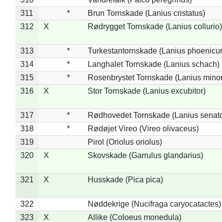
311
*
Brun Tornskade (Lanius cristatus)
312
X
Rødrygget Tornskade (Lanius collurio)
313
*
Turkestantornskade (Lanius phoenicur
314
*
Langhalet Tornskade (Lanius schach)
315
*
Rosenbrystet Tornskade (Lanius minor
316
X
Stor Tornskade (Lanius excubitor)
317
*
Rødhovedet Tornskade (Lanius senato
318
*
Rødøjet Vireo (Vireo olivaceus)
319
Pirol (Oriolus oriolus)
320
X
Skovskade (Garrulus glandarius)
321
X
Husskade (Pica pica)
322
Nøddekrige (Nucifraga caryocatactes)
323
X
Allike (Coloeus monedula)