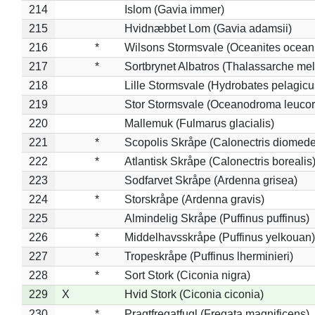
214
Islom (Gavia immer)
215
Hvidnæbbet Lom (Gavia adamsii)
216
*
Wilsons Stormsvale (Oceanites ocean
217
*
Sortbrynet Albatros (Thalassarche me
218
Lille Stormsvale (Hydrobates pelagicu
219
Stor Stormsvale (Oceanodroma leuco
220
Mallemuk (Fulmarus glacialis)
221
*
Scopolis Skråpe (Calonectris diomed
222
*
Atlantisk Skråpe (Calonectris borealis
223
Sodfarvet Skråpe (Ardenna grisea)
224
*
Storskråpe (Ardenna gravis)
225
Almindelig Skråpe (Puffinus puffinus)
226
*
Middelhavsskråpe (Puffinus yelkouan)
227
*
Tropeskråpe (Puffinus lherminieri)
228
*
Sort Stork (Ciconia nigra)
229
X
Hvid Stork (Ciconia ciconia)
230
*
Pragtfregatfugl (Fregata magnificens)