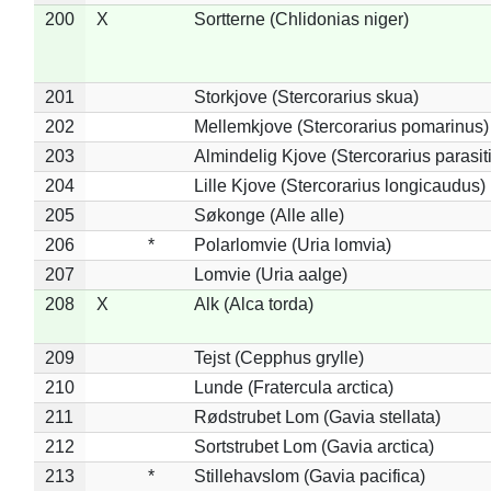
200
X
Sortterne (Chlidonias niger)
201
Storkjove (Stercorarius skua)
202
Mellemkjove (Stercorarius pomarinus)
203
Almindelig Kjove (Stercorarius parasit
204
Lille Kjove (Stercorarius longicaudus)
205
Søkonge (Alle alle)
206
*
Polarlomvie (Uria lomvia)
207
Lomvie (Uria aalge)
208
X
Alk (Alca torda)
209
Tejst (Cepphus grylle)
210
Lunde (Fratercula arctica)
211
Rødstrubet Lom (Gavia stellata)
212
Sortstrubet Lom (Gavia arctica)
213
*
Stillehavslom (Gavia pacifica)