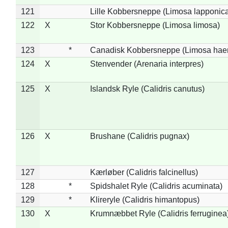
121
Lille Kobbersneppe (Limosa lapponic
122
X
Stor Kobbersneppe (Limosa limosa)
123
*
Canadisk Kobbersneppe (Limosa hae
124
X
Stenvender (Arenaria interpres)
125
X
Islandsk Ryle (Calidris canutus)
126
X
Brushane (Calidris pugnax)
127
Kærløber (Calidris falcinellus)
128
*
Spidshalet Ryle (Calidris acuminata)
129
*
Klireryle (Calidris himantopus)
130
X
Krumnæbbet Ryle (Calidris ferruginea