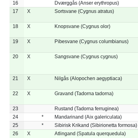
16
Dværggås (Anser erythropus)
17
X
Sortsvane (Cygnus atratus)
18
X
Knopsvane (Cygnus olor)
19
X
Pibesvane (Cygnus columbianus)
20
X
Sangsvane (Cygnus cygnus)
21
X
Nilgås (Alopochen aegyptiaca)
22
X
Gravand (Tadorna tadorna)
23
Rustand (Tadorna ferruginea)
24
*
Mandarinand (Aix galericulata)
25
*
Sibirisk Krikand (Sibirionetta formosa)
26
X
Atlingand (Spatula querquedula)