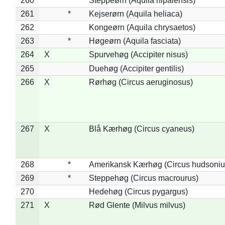
260
*
Steppeørn (Aquila nipalensis)
261
*
Kejserørn (Aquila heliaca)
262
Kongeørn (Aquila chrysaetos)
263
*
Høgeørn (Aquila fasciata)
264
X
Spurvehøg (Accipiter nisus)
265
Duehøg (Accipiter gentilis)
266
X
Rørhøg (Circus aeruginosus)
267
X
Blå Kærhøg (Circus cyaneus)
268
*
Amerikansk Kærhøg (Circus hudsoniu
269
*
Steppehøg (Circus macrourus)
270
Hedehøg (Circus pygargus)
271
X
Rød Glente (Milvus milvus)