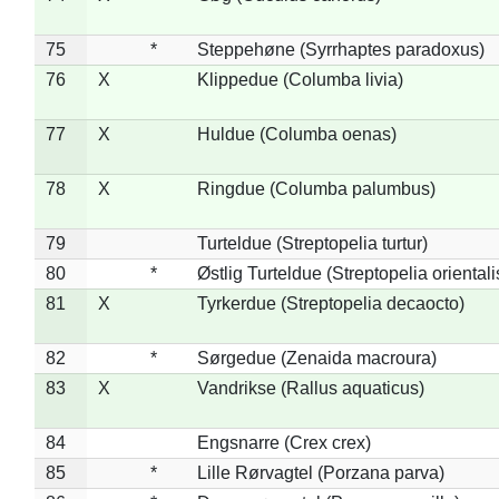
75
*
Steppehøne (Syrrhaptes paradoxus)
76
X
Klippedue (Columba livia)
77
X
Huldue (Columba oenas)
78
X
Ringdue (Columba palumbus)
79
Turteldue (Streptopelia turtur)
80
*
Østlig Turteldue (Streptopelia orientali
81
X
Tyrkerdue (Streptopelia decaocto)
82
*
Sørgedue (Zenaida macroura)
83
X
Vandrikse (Rallus aquaticus)
84
Engsnarre (Crex crex)
85
*
Lille Rørvagtel (Porzana parva)