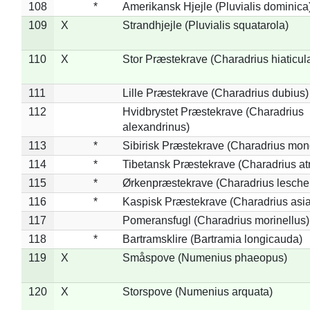
108
*
Amerikansk Hjejle (Pluvialis dominica
109
X
Strandhjejle (Pluvialis squatarola)
110
X
Stor Præstekrave (Charadrius hiaticul
111
Lille Præstekrave (Charadrius dubius)
112
Hvidbrystet Præstekrave (Charadrius
alexandrinus)
113
*
Sibirisk Præstekrave (Charadrius mon
114
*
Tibetansk Præstekrave (Charadrius atr
115
*
Ørkenpræstekrave (Charadrius leschen
116
*
Kaspisk Præstekrave (Charadrius asia
117
Pomeransfugl (Charadrius morinellus)
118
*
Bartramsklire (Bartramia longicauda)
119
X
Småspove (Numenius phaeopus)
120
X
Storspove (Numenius arquata)