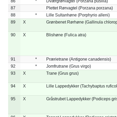
86
*
Dværgrørvagtel (Porzana pusilla)
87
Plettet Rørvagtel (Porzana porzana)
88
*
Lille Sultanhøne (Porphyrio alleni)
89
X
Grønbenet Rørhøne (Gallinula chloro
90
X
Blishøne (Fulica atra)
91
*
Prærietrane (Antigone canadensis)
92
*
Jomfrutrane (Grus virgo)
93
X
Trane (Grus grus)
94
X
Lille Lappedykker (Tachybaptus ruficol
95
X
Gråstrubet Lappedykker (Podiceps gr