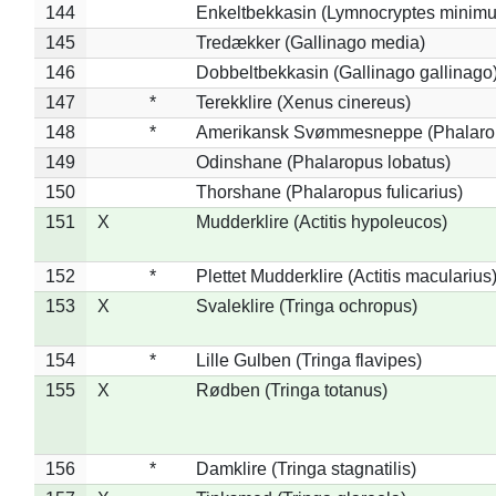
144
Enkeltbekkasin (Lymnocryptes minimu
145
Tredækker (Gallinago media)
146
Dobbeltbekkasin (Gallinago gallinago
147
*
Terekklire (Xenus cinereus)
148
*
Amerikansk Svømmesneppe (Phalaropu
149
Odinshane (Phalaropus lobatus)
150
Thorshane (Phalaropus fulicarius)
151
X
Mudderklire (Actitis hypoleucos)
152
*
Plettet Mudderklire (Actitis macularius
153
X
Svaleklire (Tringa ochropus)
154
*
Lille Gulben (Tringa flavipes)
155
X
Rødben (Tringa totanus)
156
*
Damklire (Tringa stagnatilis)