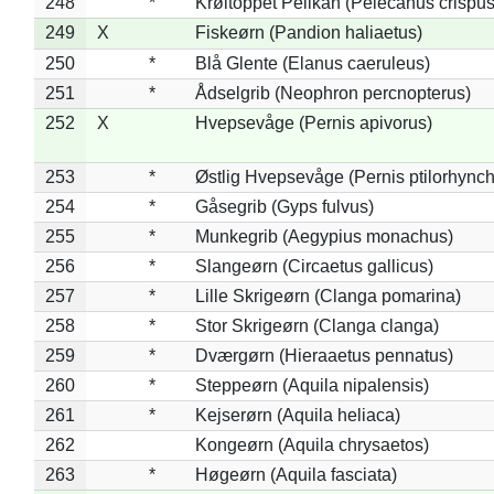
248
*
Krøltoppet Pelikan (Pelecanus crispus
249
X
Fiskeørn (Pandion haliaetus)
250
*
Blå Glente (Elanus caeruleus)
251
*
Ådselgrib (Neophron percnopterus)
252
X
Hvepsevåge (Pernis apivorus)
253
*
Østlig Hvepsevåge (Pernis ptilorhync
254
*
Gåsegrib (Gyps fulvus)
255
*
Munkegrib (Aegypius monachus)
256
*
Slangeørn (Circaetus gallicus)
257
*
Lille Skrigeørn (Clanga pomarina)
258
*
Stor Skrigeørn (Clanga clanga)
259
*
Dværgørn (Hieraaetus pennatus)
260
*
Steppeørn (Aquila nipalensis)
261
*
Kejserørn (Aquila heliaca)
262
Kongeørn (Aquila chrysaetos)
263
*
Høgeørn (Aquila fasciata)