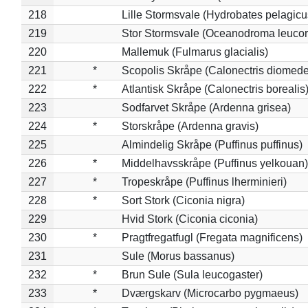
218
Lille Stormsvale (Hydrobates pelagicu
219
Stor Stormsvale (Oceanodroma leuco
220
Mallemuk (Fulmarus glacialis)
221
*
Scopolis Skråpe (Calonectris diomed
222
*
Atlantisk Skråpe (Calonectris borealis
223
Sodfarvet Skråpe (Ardenna grisea)
224
*
Storskråpe (Ardenna gravis)
225
Almindelig Skråpe (Puffinus puffinus)
226
*
Middelhavsskråpe (Puffinus yelkouan)
227
*
Tropeskråpe (Puffinus lherminieri)
228
*
Sort Stork (Ciconia nigra)
229
Hvid Stork (Ciconia ciconia)
230
*
Pragtfregatfugl (Fregata magnificens)
231
Sule (Morus bassanus)
232
*
Brun Sule (Sula leucogaster)
233
*
Dværgskarv (Microcarbo pygmaeus)