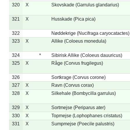
320
X
Skovskade (Garrulus glandarius)
321
X
Husskade (Pica pica)
322
Nøddekrige (Nucifraga caryocatactes)
323
X
Allike (Coloeus monedula)
324
*
Sibirisk Allike (Coloeus dauuricus)
325
X
Råge (Corvus frugilegus)
326
Sortkrage (Corvus corone)
327
X
Ravn (Corvus corax)
328
X
Silkehale (Bombycilla garrulus)
329
X
Sortmejse (Periparus ater)
330
X
Topmejse (Lophophanes cristatus)
331
X
Sumpmejse (Poecile palustris)