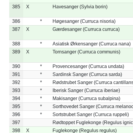
385
X
Havesanger (Sylvia borin)
386
*
Høgesanger (Curruca nisoria)
387
X
Gærdesanger (Curruca curruca)
388
*
Asiatisk Ørkensanger (Curruca nana)
389
X
Tornsanger (Curruca communis)
390
*
Provencesanger (Curruca undata)
391
*
Sardinsk Sanger (Curruca sarda)
392
*
Rødstrubet Sanger (Curruca cantillans
393
*
Iberisk Sanger (Curruca iberiae)
394
*
Makisanger (Curruca subalpina)
395
*
Sorthovedet Sanger (Curruca melano
396
*
Sortstrubet Sanger (Curruca ruppeli)
397
Rødtoppet Fuglekonge (Regulus ignica
398
X
Fuglekonge (Regulus regulus)