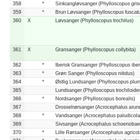
358
*
Sinkiangløvsanger (Phylloscopus gris
359
*
Brun Løvsanger (Phylloscopus fuscat
360
X
Løvsanger (Phylloscopus trochilus)
361
X
Gransanger (Phylloscopus collybita)
362
*
Iberisk Gransanger (Phylloscopus iber
363
*
Grøn Sanger (Phylloscopus nitidus)
364
*
Østlig Lundsanger (Phylloscopus plum
365
Lundsanger (Phylloscopus trochiloide
366
*
Nordsanger (Phylloscopus borealis)
367
Drosselrørsanger (Acrocephalus arun
368
*
Vandsanger (Acrocephalus paludicola
369
Sivsanger (Acrocephalus schoenobae
370
*
Lille Rørsanger (Acrocephalus agricol