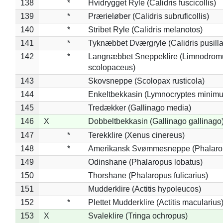
138
*
Hvidrygget Ryle (Calidris fuscicollis)
139
*
Prærieløber (Calidris subruficollis)
140
*
Stribet Ryle (Calidris melanotos)
141
*
Tyknæbbet Dværgryle (Calidris pusilla
142
*
Langnæbbet Sneppeklire (Limnodrom
scolopaceus)
143
Skovsneppe (Scolopax rusticola)
144
Enkeltbekkasin (Lymnocryptes minimu
145
Tredækker (Gallinago media)
146
X
Dobbeltbekkasin (Gallinago gallinago
147
*
Terekklire (Xenus cinereus)
148
*
Amerikansk Svømmesneppe (Phalaropu
149
Odinshane (Phalaropus lobatus)
150
Thorshane (Phalaropus fulicarius)
151
Mudderklire (Actitis hypoleucos)
152
*
Plettet Mudderklire (Actitis macularius
153
X
Svaleklire (Tringa ochropus)