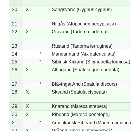
20
X
Sangsvane (Cygnus cygnus)
21
Nilgås (Alopochen aegyptiaca)
22
X
Gravand (Tadorna tadorna)
23
Rustand (Tadorna ferruginea)
24
*
Mandarinand (Aix galericulata)
25
*
Sibirisk Krikand (Sibirionetta formosa)
26
X
Atlingand (Spatula querquedula)
27
*
Blåvinget And (Spatula discors)
28
X
Skeand (Spatula clypeata)
29
X
Knarand (Mareca strepera)
30
X
Pibeand (Mareca penelope)
31
*
Amerikansk Pibeand (Mareca america
32
X
Gråand (Anas platyrhynchos)