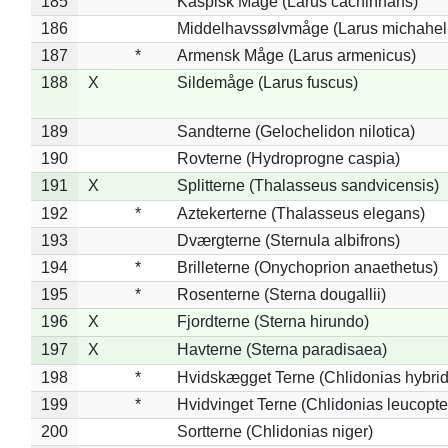
185
Kaspisk Måge (Larus cachinnans)
186
Middelhavssølvmåge (Larus michahell
187
*
Armensk Måge (Larus armenicus)
188
X
Sildemåge (Larus fuscus)
189
Sandterne (Gelochelidon nilotica)
190
Rovterne (Hydroprogne caspia)
191
X
Splitterne (Thalasseus sandvicensis)
192
*
Aztekerterne (Thalasseus elegans)
193
Dværgterne (Sternula albifrons)
194
*
Brilleterne (Onychoprion anaethetus)
195
*
Rosenterne (Sterna dougallii)
196
X
Fjordterne (Sterna hirundo)
197
X
Havterne (Sterna paradisaea)
198
*
Hvidskægget Terne (Chlidonias hybrid
199
*
Hvidvinget Terne (Chlidonias leucopte
200
Sortterne (Chlidonias niger)