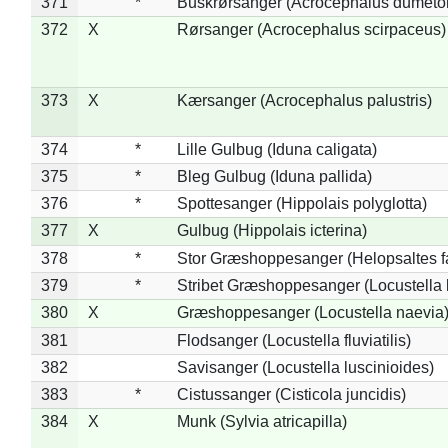
371
*
Buskrørsanger (Acrocephalus dumeto
372
X
Rørsanger (Acrocephalus scirpaceus)
373
X
Kærsanger (Acrocephalus palustris)
374
*
Lille Gulbug (Iduna caligata)
375
*
Bleg Gulbug (Iduna pallida)
376
*
Spottesanger (Hippolais polyglotta)
377
X
Gulbug (Hippolais icterina)
378
*
Stor Græshoppesanger (Helopsaltes fa
379
*
Stribet Græshoppesanger (Locustella 
380
X
Græshoppesanger (Locustella naevia
381
Flodsanger (Locustella fluviatilis)
382
Savisanger (Locustella luscinioides)
383
*
Cistussanger (Cisticola juncidis)
384
X
Munk (Sylvia atricapilla)