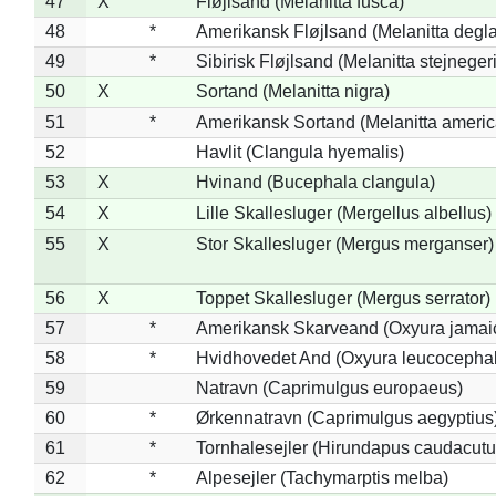
47
X
Fløjlsand (Melanitta fusca)
48
*
Amerikansk Fløjlsand (Melanitta degla
49
*
Sibirisk Fløjlsand (Melanitta stejnegeri
50
X
Sortand (Melanitta nigra)
51
*
Amerikansk Sortand (Melanitta ameri
52
Havlit (Clangula hyemalis)
53
X
Hvinand (Bucephala clangula)
54
X
Lille Skallesluger (Mergellus albellus)
55
X
Stor Skallesluger (Mergus merganser)
56
X
Toppet Skallesluger (Mergus serrator)
57
*
Amerikansk Skarveand (Oxyura jamai
58
*
Hvidhovedet And (Oxyura leucocepha
59
Natravn (Caprimulgus europaeus)
60
*
Ørkennatravn (Caprimulgus aegyptius
61
*
Tornhalesejler (Hirundapus caudacutu
62
*
Alpesejler (Tachymarptis melba)