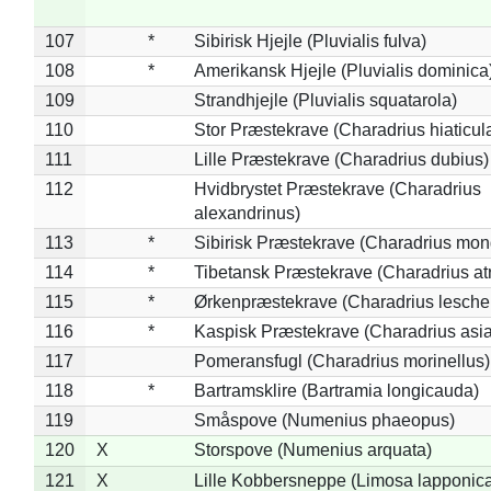
107
*
Sibirisk Hjejle (Pluvialis fulva)
108
*
Amerikansk Hjejle (Pluvialis dominica
109
Strandhjejle (Pluvialis squatarola)
110
Stor Præstekrave (Charadrius hiaticul
111
Lille Præstekrave (Charadrius dubius)
112
Hvidbrystet Præstekrave (Charadrius
alexandrinus)
113
*
Sibirisk Præstekrave (Charadrius mon
114
*
Tibetansk Præstekrave (Charadrius atr
115
*
Ørkenpræstekrave (Charadrius leschen
116
*
Kaspisk Præstekrave (Charadrius asia
117
Pomeransfugl (Charadrius morinellus)
118
*
Bartramsklire (Bartramia longicauda)
119
Småspove (Numenius phaeopus)
120
X
Storspove (Numenius arquata)
121
X
Lille Kobbersneppe (Limosa lapponic