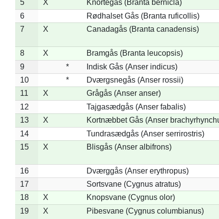
5
X
Knortegås (Branta bernicla)
6
Rødhalset Gås (Branta ruficollis)
7
X
Canadagås (Branta canadensis)
8
X
Bramgås (Branta leucopsis)
9
*
Indisk Gås (Anser indicus)
10
*
Dværgsnegås (Anser rossii)
11
X
Grågås (Anser anser)
12
Tajgasædgås (Anser fabalis)
13
X
Kortnæbbet Gås (Anser brachyrhynch
14
Tundrasædgås (Anser serrirostris)
15
X
Blisgås (Anser albifrons)
16
Dværggås (Anser erythropus)
17
Sortsvane (Cygnus atratus)
18
X
Knopsvane (Cygnus olor)
19
X
Pibesvane (Cygnus columbianus)