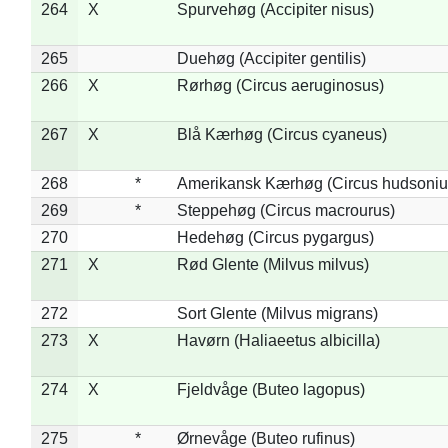
264
X
Spurvehøg (Accipiter nisus)
265
Duehøg (Accipiter gentilis)
266
X
Rørhøg (Circus aeruginosus)
267
X
Blå Kærhøg (Circus cyaneus)
268
*
Amerikansk Kærhøg (Circus hudsoniu
269
*
Steppehøg (Circus macrourus)
270
Hedehøg (Circus pygargus)
271
X
Rød Glente (Milvus milvus)
272
Sort Glente (Milvus migrans)
273
X
Havørn (Haliaeetus albicilla)
274
X
Fjeldvåge (Buteo lagopus)
275
*
Ørnevåge (Buteo rufinus)