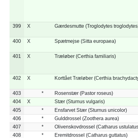
399
X
Gærdesmutte (Troglodytes troglodytes
400
X
Spætmejse (Sitta europaea)
401
X
Træløber (Certhia familiaris)
402
X
Korttået Træløber (Certhia brachydact
403
*
Rosenstær (Pastor roseus)
404
X
Stær (Sturnus vulgaris)
405
*
Ensfarvet Stær (Sturnus unicolor)
406
*
Gulddrossel (Zoothera aurea)
407
*
Olivenskovdrossel (Catharus ustulatus
408
*
Eremitdrossel (Catharus guttatus)