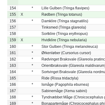
154
*
Lille Gulben (Tringa flavipes)
155
X
Rødben (Tringa totanus)
156
*
Damklire (Tringa stagnatilis)
157
Tinksmed (Tringa glareola)
158
Sortklire (Tringa erythropus)
159
X
Hvidklire (Tringa nebularia)
160
*
Stor Gulben (Tringa melanoleuca)
161
*
Ørkenløber (Cursorius cursor)
162
*
Rødvinget Braksvale (Glareola pratinc
163
*
Orientbraksvale (Glareola maldivarum
164
*
Sortvinget Braksvale (Glareola nordm
165
Ride (Rissa tridactyla)
166
*
Ismåge (Pagophila eburnea)
167
Sabinemåge (Xema sabini)
168
*
Tyndnæbbet Måge (Chroicocephalus 
169
*
Bonapartemåge (Chroicocephalus phil