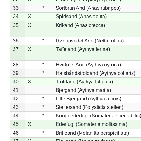
33
*
Sortbrun And (Anas rubripes)
34
X
Spidsand (Anas acuta)
35
X
Krikand (Anas crecca)
36
*
Rødhovedet And (Netta rufina)
37
X
Taffeland (Aythya ferina)
38
*
Hvidøjet And (Aythya nyroca)
39
*
Halsbåndstroldand (Aythya collaris)
40
X
Troldand (Aythya fuligula)
41
Bjergand (Aythya marila)
42
*
Lille Bjergand (Aythya affinis)
43
*
Stellersand (Polysticta stelleri)
44
*
Kongeederfugl (Somateria spectabilis
45
X
Ederfugl (Somateria mollissima)
46
*
Brilleand (Melanitta perspicillata)