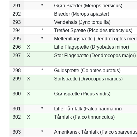
291
*
Grøn Biæder (Merops persicus)
292
Biæder (Merops apiaster)
293
Vendehals (Jynx torquilla)
294
*
Tretået Spætte (Picoides tridactylus)
295
*
Mellemflagspætte (Dendrocoptes med
296
X
Lille Flagspætte (Dryobates minor)
297
X
Stor Flagspætte (Dendrocopos major)
298
*
Guldspætte (Colaptes auratus)
299
X
Sortspætte (Dryocopus martius)
300
X
Grønspætte (Picus viridis)
301
*
Lille Tårnfalk (Falco naumanni)
302
X
Tårnfalk (Falco tinnunculus)
303
*
Amerikansk Tårnfalk (Falco sparverius