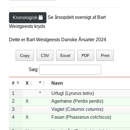
Se årsopdelt oversigt af
Bart
Kronologisk
Westgeest
s kryds
Dette er Bart Westgeests Danske Årsarter 2024
Copy
CSV
Excel
PDF
Print
Søg:
#
X
*
Navn
1
*
Urfugl (Lyrurus tetrix)
2
X
Agerhøne (Perdix perdix)
3
Vagtel (Coturnix coturnix)
4
X
Fasan (Phasianus colchicus)