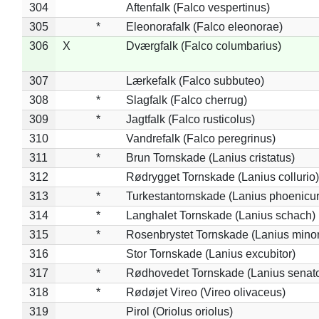
304
Aftenfalk (Falco vespertinus)
305
*
Eleonorafalk (Falco eleonorae)
306
X
Dværgfalk (Falco columbarius)
307
Lærkefalk (Falco subbuteo)
308
*
Slagfalk (Falco cherrug)
309
*
Jagtfalk (Falco rusticolus)
310
Vandrefalk (Falco peregrinus)
311
*
Brun Tornskade (Lanius cristatus)
312
Rødrygget Tornskade (Lanius collurio)
313
*
Turkestantornskade (Lanius phoenicur
314
*
Langhalet Tornskade (Lanius schach)
315
*
Rosenbrystet Tornskade (Lanius minor
316
Stor Tornskade (Lanius excubitor)
317
*
Rødhovedet Tornskade (Lanius senato
318
*
Rødøjet Vireo (Vireo olivaceus)
319
Pirol (Oriolus oriolus)