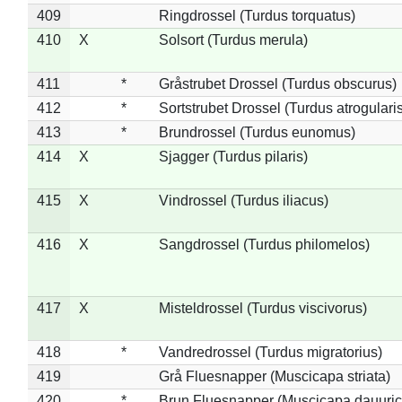
409
Ringdrossel (Turdus torquatus)
410
X
Solsort (Turdus merula)
411
*
Gråstrubet Drossel (Turdus obscurus)
412
*
Sortstrubet Drossel (Turdus atrogularis
413
*
Brundrossel (Turdus eunomus)
414
X
Sjagger (Turdus pilaris)
415
X
Vindrossel (Turdus iliacus)
416
X
Sangdrossel (Turdus philomelos)
417
X
Misteldrossel (Turdus viscivorus)
418
*
Vandredrossel (Turdus migratorius)
419
Grå Fluesnapper (Muscicapa striata)
420
*
Brun Fluesnapper (Muscicapa dauuric