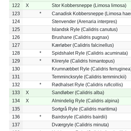
122
X
Stor Kobbersneppe (Limosa limosa)
123
*
Canadisk Kobbersneppe (Limosa hae
124
Stenvender (Arenaria interpres)
125
Islandsk Ryle (Calidris canutus)
126
Brushane (Calidris pugnax)
127
Kærløber (Calidris falcinellus)
128
*
Spidshalet Ryle (Calidris acuminata)
129
*
Klireryle (Calidris himantopus)
130
Krumnæbbet Ryle (Calidris ferruginea
131
Temmincksryle (Calidris temminckii)
132
*
Rødhalset Ryle (Calidris ruficollis)
133
X
Sandløber (Calidris alba)
134
X
Almindelig Ryle (Calidris alpina)
135
Sortgrå Ryle (Calidris maritima)
136
*
Bairdsryle (Calidris bairdii)
137
Dværgryle (Calidris minuta)