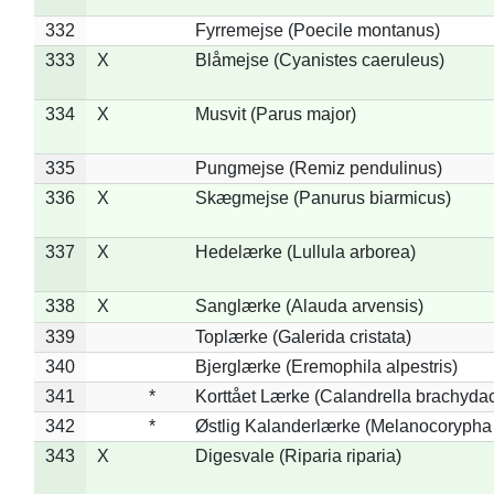
332
Fyrremejse (Poecile montanus)
333
X
Blåmejse (Cyanistes caeruleus)
334
X
Musvit (Parus major)
335
Pungmejse (Remiz pendulinus)
336
X
Skægmejse (Panurus biarmicus)
337
X
Hedelærke (Lullula arborea)
338
X
Sanglærke (Alauda arvensis)
339
Toplærke (Galerida cristata)
340
Bjerglærke (Eremophila alpestris)
341
*
Korttået Lærke (Calandrella brachydac
342
*
Østlig Kalanderlærke (Melanocorypha
343
X
Digesvale (Riparia riparia)