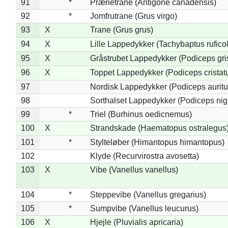
91
*
Prærietrane (Antigone canadensis)
92
*
Jomfrutrane (Grus virgo)
93
X
Trane (Grus grus)
94
X
Lille Lappedykker (Tachybaptus ruficol
95
X
Gråstrubet Lappedykker (Podiceps gr
96
X
Toppet Lappedykker (Podiceps cristat
97
Nordisk Lappedykker (Podiceps auritu
98
Sorthalset Lappedykker (Podiceps nigri
99
*
Triel (Burhinus oedicnemus)
100
X
Strandskade (Haematopus ostralegus
101
*
Stylteløber (Himantopus himantopus)
102
Klyde (Recurvirostra avosetta)
103
X
Vibe (Vanellus vanellus)
104
*
Steppevibe (Vanellus gregarius)
105
*
Sumpvibe (Vanellus leucurus)
106
X
Hjejle (Pluvialis apricaria)