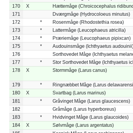
170
X
Hættemåge (Chroicocephalus ridibun
171
Dværgmåge (Hydrocoloeus minutus)
172
*
Rosenmåge (Rhodostethia rosea)
173
*
Lattermåge (Leucophaeus atricilla)
174
*
Præriemåge (Leucophaeus pipixcan)
175
*
Audouinsmåge (Ichthyaetus audouinii
176
Sorthovedet Måge (Ichthyaetus melan
177
*
Stor Sorthovedet Måge (Ichthyaetus ic
178
X
Stormmåge (Larus canus)
179
*
Ringnæbbet Måge (Larus delawarensi
180
X
Svartbag (Larus marinus)
181
*
Gråvinget Måge (Larus glaucescens)
182
Gråmåge (Larus hyperboreus)
183
*
Hvidvinget Måge (Larus glaucoides)
184
X
Sølvmåge (Larus argentatus)