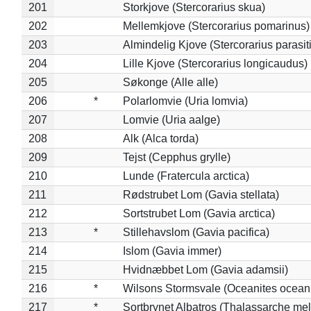
201
Storkjove (Stercorarius skua)
202
Mellemkjove (Stercorarius pomarinus)
203
Almindelig Kjove (Stercorarius parasit
204
Lille Kjove (Stercorarius longicaudus)
205
Søkonge (Alle alle)
206
*
Polarlomvie (Uria lomvia)
207
Lomvie (Uria aalge)
208
Alk (Alca torda)
209
Tejst (Cepphus grylle)
210
Lunde (Fratercula arctica)
211
Rødstrubet Lom (Gavia stellata)
212
Sortstrubet Lom (Gavia arctica)
213
*
Stillehavslom (Gavia pacifica)
214
Islom (Gavia immer)
215
Hvidnæbbet Lom (Gavia adamsii)
216
*
Wilsons Stormsvale (Oceanites ocean
217
*
Sortbrynet Albatros (Thalassarche me