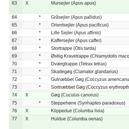
63
X
Mursejler (Apus apus)
64
*
Gråsejler (Apus pallidus)
65
*
Orientsejler (Apus pacificus)
66
*
Lille Sejler (Apus affinis)
67
*
Kaffersejler (Apus caffer)
68
*
Stortrappe (Otis tarda)
69
*
Østlig Kravetrappe (Chlamydotis macq
70
*
Dværgtrappe (Tetrax tetrax)
71
*
Skadegøg (Clamator glandarius)
72
*
Gulnæbbet Gøg (Coccyzus americanu
73
*
Sortnæbbet Gøg (Coccyzus erythropt
74
X
Gøg (Cuculus canorus)
75
*
Steppehøne (Syrrhaptes paradoxus)
76
X
Klippedue (Columba livia)
77
X
Huldue (Columba oenas)