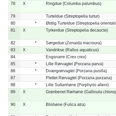
78
X
Ringdue (Columba palumbus)
79
Turteldue (Streptopelia turtur)
80
*
Østlig Turteldue (Streptopelia orientali
81
X
Tyrkerdue (Streptopelia decaocto)
82
*
Sørgedue (Zenaida macroura)
83
X
Vandrikse (Rallus aquaticus)
84
Engsnarre (Crex crex)
85
*
Lille Rørvagtel (Porzana parva)
86
*
Dværgrørvagtel (Porzana pusilla)
87
Plettet Rørvagtel (Porzana porzana)
88
*
Lille Sultanhøne (Porphyrio alleni)
89
X
Grønbenet Rørhøne (Gallinula chloro
90
X
Blishøne (Fulica atra)