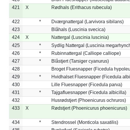
421
X
Rødhals (Erithacus rubecula)
422
*
Dværgnattergal (Larvivora sibilans)
423
Blåhals (Luscinia svecica)
424
X
Nattergal (Luscinia luscinia)
425
*
Sydlig Nattergal (Luscinia megarhync
426
*
Rubinnattergal (Calliope calliope)
427
*
Blåstjert (Tarsiger cyanurus)
428
Broget Fluesnapper (Ficedula hypole
429
*
Hvidhalset Fluesnapper (Ficedula albic
430
Lille Fluesnapper (Ficedula parva)
431
*
Tajgafluesnapper (Ficedula albicilla)
432
Husrødstjert (Phoenicurus ochruros)
433
X
Rødstjert (Phoenicurus phoenicurus)
434
*
Stendrossel (Monticola saxatilis)