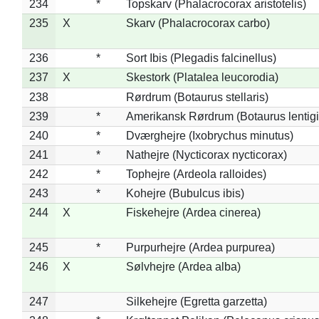
234
*
Topskarv (Phalacrocorax aristotelis)
235
X
Skarv (Phalacrocorax carbo)
236
*
Sort Ibis (Plegadis falcinellus)
237
X
Skestork (Platalea leucorodia)
238
Rørdrum (Botaurus stellaris)
239
*
Amerikansk Rørdrum (Botaurus lentig
240
*
Dværghejre (Ixobrychus minutus)
241
*
Nathejre (Nycticorax nycticorax)
242
*
Tophejre (Ardeola ralloides)
243
*
Kohejre (Bubulcus ibis)
244
X
Fiskehejre (Ardea cinerea)
245
*
Purpurhejre (Ardea purpurea)
246
X
Sølvhejre (Ardea alba)
247
Silkehejre (Egretta garzetta)