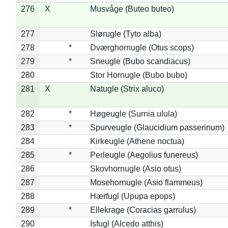
276
X
Musvåge (Buteo buteo)
277
Slørugle (Tyto alba)
278
*
Dværghornugle (Otus scops)
279
*
Sneugle (Bubo scandiacus)
280
Stor Hornugle (Bubo bubo)
281
X
Natugle (Strix aluco)
282
*
Høgeugle (Surnia ulula)
283
*
Spurveugle (Glaucidium passerinum)
284
Kirkeugle (Athene noctua)
285
*
Perleugle (Aegolius funereus)
286
Skovhornugle (Asio otus)
287
Mosehornugle (Asio flammeus)
288
Hærfugl (Upupa epops)
289
*
Ellekrage (Coracias garrulus)
290
Isfugl (Alcedo atthis)