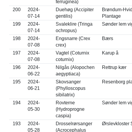
ferruginea)
200
2024-
Duehøg (Accipiter
Brøndum-Hvid
07-14
gentilis)
Plantage
199
2024-
Svaleklire (Tringa
Sønder lem vi
07-14
ochropus)
198
2024-
Engsnarre (Crex
Bærs
07-08
crex)
197
2024-
Vagtel (Coturnix
Karup å
07-08
coturnix)
196
2024-
Nilgås (Alopochen
Rettrup kær
06-22
aegyptiaca)
195
2024-
Skovsanger
Resenborg pl
06-21
(Phylloscopus
sibilatrix)
194
2024-
Rovterne
Sønder lem vi
05-30
(Hydroprogne
caspia)
193
2024-
Drosselrørsanger
Ørslevkloster
05-28
(Acrocephalus