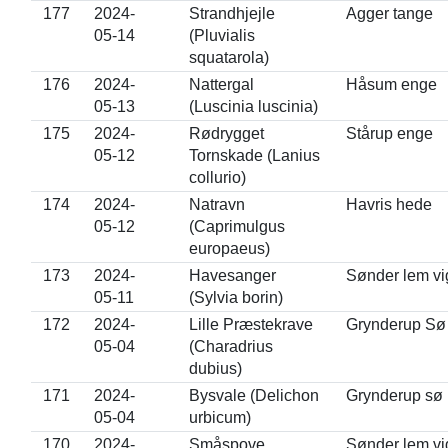
177
2024-
Strandhjejle
Agger tange
05-14
(Pluvialis
squatarola)
176
2024-
Nattergal
Håsum enge
05-13
(Luscinia luscinia)
175
2024-
Rødrygget
Stårup enge
05-12
Tornskade (Lanius
collurio)
174
2024-
Natravn
Havris hede
05-12
(Caprimulgus
europaeus)
173
2024-
Havesanger
Sønder lem vi
05-11
(Sylvia borin)
172
2024-
Lille Præstekrave
Grynderup Sø
05-04
(Charadrius
dubius)
171
2024-
Bysvale (Delichon
Grynderup sø
05-04
urbicum)
170
2024-
Småspove
Sønder lem vi