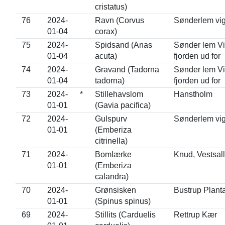
cristatus)
76
2024-
Ravn (Corvus
Sønderlem vi
01-04
corax)
75
2024-
Spidsand (Anas
Sønder lem Vi
01-04
acuta)
fjorden ud for
74
2024-
Gravand (Tadorna
Sønder lem Vi
01-04
tadorna)
fjorden ud for
73
2024-
*
Stillehavslom
Hanstholm
01-01
(Gavia pacifica)
72
2024-
Gulspurv
Sønderlem vi
01-01
(Emberiza
citrinella)
71
2024-
Bomlærke
Knud, Vestsall
01-01
(Emberiza
calandra)
70
2024-
Grønsisken
Bustrup Plant
01-01
(Spinus spinus)
69
2024-
Stillits (Carduelis
Rettrup Kær