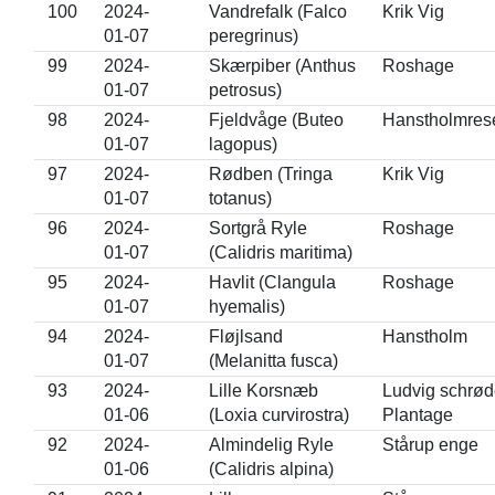
100
2024-
Vandrefalk (Falco
Krik Vig
01-07
peregrinus)
99
2024-
Skærpiber (Anthus
Roshage
01-07
petrosus)
98
2024-
Fjeldvåge (Buteo
Hanstholmrese
01-07
lagopus)
97
2024-
Rødben (Tringa
Krik Vig
01-07
totanus)
96
2024-
Sortgrå Ryle
Roshage
01-07
(Calidris maritima)
95
2024-
Havlit (Clangula
Roshage
01-07
hyemalis)
94
2024-
Fløjlsand
Hanstholm
01-07
(Melanitta fusca)
93
2024-
Lille Korsnæb
Ludvig schrød
01-06
(Loxia curvirostra)
Plantage
92
2024-
Almindelig Ryle
Stårup enge
01-06
(Calidris alpina)