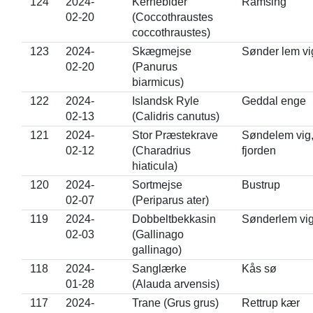
124
2024-
Kernebider
Ramsing
02-20
(Coccothraustes
coccothraustes)
123
2024-
Skægmejse
Sønder lem vi
02-20
(Panurus
biarmicus)
122
2024-
Islandsk Ryle
Geddal enge
02-13
(Calidris canutus)
121
2024-
Stor Præstekrave
Søndelem vig
02-12
(Charadrius
fjorden
hiaticula)
120
2024-
Sortmejse
Bustrup
02-07
(Periparus ater)
119
2024-
Dobbeltbekkasin
Sønderlem vi
02-03
(Gallinago
gallinago)
118
2024-
Sanglærke
Kås sø
01-28
(Alauda arvensis)
117
2024-
Trane (Grus grus)
Rettrup kær