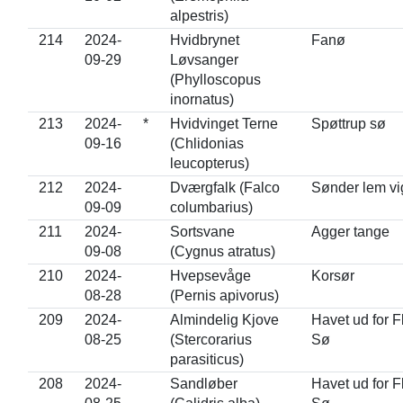
alpestris)
214
2024-
Hvidbrynet
Fanø
09-29
Løvsanger
(Phylloscopus
inornatus)
213
2024-
*
Hvidvinget Terne
Spøttrup sø
09-16
(Chlidonias
leucopterus)
212
2024-
Dværgfalk (Falco
Sønder lem vi
09-09
columbarius)
211
2024-
Sortsvane
Agger tange
09-08
(Cygnus atratus)
210
2024-
Hvepsevåge
Korsør
08-28
(Pernis apivorus)
209
2024-
Almindelig Kjove
Havet ud for F
08-25
(Stercorarius
Sø
parasiticus)
208
2024-
Sandløber
Havet ud for F