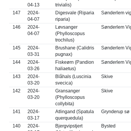
04-13
trivialis)
147
2024-
Digesvale (Riparia
Sønderlem vi
04-07
riparia)
146
2024-
Løvsanger
Sønderlem Vi
04-07
(Phylloscopus
trochilus)
145
2024-
Brushane (Calidris
Sønderlem Vi
03-31
pugnax)
144
2024-
Fiskeørn (Pandion
Sønderlem Vi
03-26
haliaetus)
143
2024-
Blåhals (Luscinia
Skive
03-20
svecica)
142
2024-
Gransanger
Skive
03-20
(Phylloscopus
collybita)
141
2024-
Atlingand (Spatula
Grynderup sø
03-17
querquedula)
140
2024-
Bjergvipstjert
Bysted