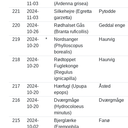
11-03
(Ardenna grisea)
221
2024-
Silkehejre (Egretta
Pytodde
11-03
garzetta)
220
2024-
Rødhalset Gås
Geddal enge
10-26
(Branta ruficollis)
219
2024-
*
Nordsanger
Haurvig
10-20
(Phylloscopus
borealis)
218
2024-
Rødtoppet
Haurvig
10-20
Fuglekonge
(Regulus
ignicapilla)
217
2024-
Hærfugl (Upupa
Åsted
10-20
epops)
216
2024-
Dværgmåge
Dværgmåge
10-20
(Hydrocoloeus
minutus)
215
2024-
Bjerglærke
Fanø
10-02
(Eremophila