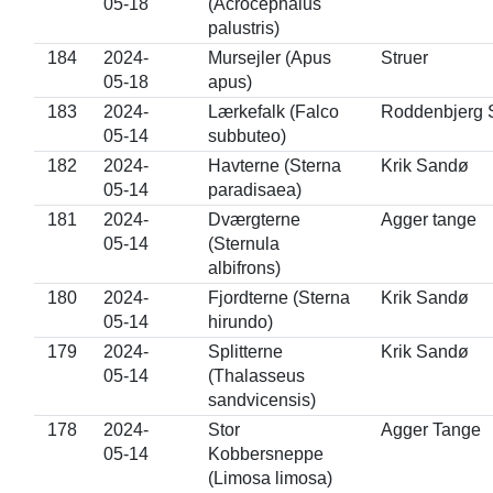
05-18
(Acrocephalus
palustris)
184
2024-
Mursejler (Apus
Struer
05-18
apus)
183
2024-
Lærkefalk (Falco
Roddenbjerg 
05-14
subbuteo)
182
2024-
Havterne (Sterna
Krik Sandø
05-14
paradisaea)
181
2024-
Dværgterne
Agger tange
05-14
(Sternula
albifrons)
180
2024-
Fjordterne (Sterna
Krik Sandø
05-14
hirundo)
179
2024-
Splitterne
Krik Sandø
05-14
(Thalasseus
sandvicensis)
178
2024-
Stor
Agger Tange
05-14
Kobbersneppe
(Limosa limosa)