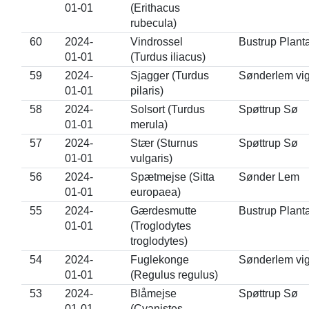
01-01
(Erithacus
rubecula)
60
2024-
Vindrossel
Bustrup Plant
01-01
(Turdus iliacus)
59
2024-
Sjagger (Turdus
Sønderlem vi
01-01
pilaris)
58
2024-
Solsort (Turdus
Spøttrup Sø
01-01
merula)
57
2024-
Stær (Sturnus
Spøttrup Sø
01-01
vulgaris)
56
2024-
Spætmejse (Sitta
Sønder Lem
01-01
europaea)
55
2024-
Gærdesmutte
Bustrup Plant
01-01
(Troglodytes
troglodytes)
54
2024-
Fuglekonge
Sønderlem vi
01-01
(Regulus regulus)
53
2024-
Blåmejse
Spøttrup Sø
01-01
(Cyanistes