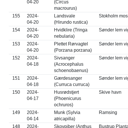
04-20
(Circus
macrourus)
155
2024-
Landsvale
Stokholm mos
04-20
(Hirundo rustica)
154
2024-
Hvidklire (Tringa
Sønder lem vi
04-20
nebularia)
153
2024-
Plettet Rørvagtel
Sønder lem vi
04-20
(Porzana porzana)
152
2024-
Sivsanger
Sønder lem vi
04-18
(Acrocephalus
schoenobaenus)
151
2024-
Gærdesanger
Sønder lem vi
04-18
(Curruca curruca)
150
2024-
Husrødstjert
Skive havn
04-17
(Phoenicurus
ochruros)
149
2024-
Munk (Sylvia
Ramsing
04-14
atricapilla)
148
2024-
Skovpiber (Anthus
Bustrup Plant