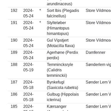
arundinaceus)
192
2024-
*
Sort Ibis (Plegadis
Store Vildmos
05-24
falcinellus)
191
2024-
*
Stylteløber
Store Vildmos
05-24
(Himantopus
himantopus)
190
2024-
Gul Vipstjert
Store Vildmos
05-24
(Motacilla flava)
189
2024-
Agerhøne (Perdix
Damfenner
05-24
perdix)
188
2024-
Temmincksryle
Sønderlem vi
05-19
(Calidris
temminckii)
187
2024-
Bynkefugl
Sønder Lem V
05-18
(Saxicola rubetra)
186
2024-
Gulbug (Hippolais
Sønder Lem V
05-18
icterina)
185
2024-
Kærsanger
Sønder Lem V