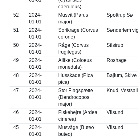
caeruleus)
52
2024-
Musvit (Parus
Spøttrup Sø
01-01
major)
51
2024-
Sortkrage (Corvus
Sønderlem vi
01-01
corone)
50
2024-
Råge (Corvus
Silstrup
01-01
frugilegus)
49
2024-
Allike (Coloeus
Roshage
01-01
monedula)
48
2024-
Husskade (Pica
Bajlum, Skive
01-01
pica)
47
2024-
Stor Flagspætte
Knud, Vestsall
01-01
(Dendrocopos
major)
46
2024-
Fiskehejre (Ardea
Vilsund
01-01
cinerea)
45
2024-
Musvåge (Buteo
Vilsund
01-01
buteo)