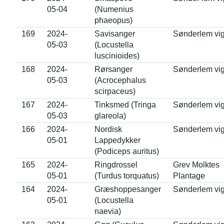
05-04
(Numenius
phaeopus)
169
2024-
Savisanger
Sønderlem vi
05-03
(Locustella
luscinioides)
168
2024-
Rørsanger
Sønderlem vi
05-03
(Acrocephalus
scirpaceus)
167
2024-
Tinksmed (Tringa
Sønderlem vi
05-03
glareola)
166
2024-
Nordisk
Sønderlem vi
05-01
Lappedykker
(Podiceps auritus)
165
2024-
Ringdrossel
Grev Molktes
05-01
(Turdus torquatus)
Plantage
164
2024-
Græshoppesanger
Sønderlem vi
05-01
(Locustella
naevia)