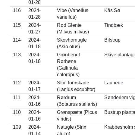
01-28
116
2024-
Vibe (Vanellus
Kås Sø
01-28
vanellus)
115
2024-
Rød Glente
Tindbæk
01-27
(Milvus milvus)
114
2024-
Skovhornugle
Bilstrup
01-18
(Asio otus)
113
2024-
Grønbenet
Skive plantag
01-18
Rørhøne
(Gallinula
chloropus)
112
2024-
Stor Tornskade
Lauhede
01-17
(Lanius excubitor)
111
2024-
Rørdrum
Sønderlem vi
01-16
(Botaurus stellaris)
110
2024-
Grønspætte (Picus
Bustrup plant
01-16
viridis)
109
2024-
Natugle (Strix
Krabbesholm 
01-14
aluco)