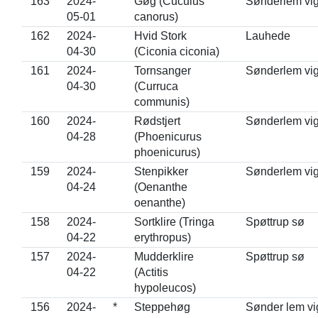
163
2024-
Gøg (Cuculus
Sønderlem vi
05-01
canorus)
162
2024-
Hvid Stork
Lauhede
04-30
(Ciconia ciconia)
161
2024-
Tornsanger
Sønderlem vi
04-30
(Curruca
communis)
160
2024-
Rødstjert
Sønderlem vi
04-28
(Phoenicurus
phoenicurus)
159
2024-
Stenpikker
Sønderlem vi
04-24
(Oenanthe
oenanthe)
158
2024-
Sortklire (Tringa
Spøttrup sø
04-22
erythropus)
157
2024-
Mudderklire
Spøttrup sø
04-22
(Actitis
hypoleucos)
156
2024-
*
Steppehøg
Sønder lem vi