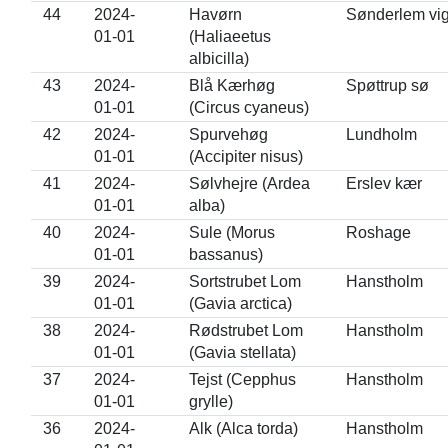
44
2024-
Havørn
Sønderlem vi
01-01
(Haliaeetus
albicilla)
43
2024-
Blå Kærhøg
Spøttrup sø
01-01
(Circus cyaneus)
42
2024-
Spurvehøg
Lundholm
01-01
(Accipiter nisus)
41
2024-
Sølvhejre (Ardea
Erslev kær
01-01
alba)
40
2024-
Sule (Morus
Roshage
01-01
bassanus)
39
2024-
Sortstrubet Lom
Hanstholm
01-01
(Gavia arctica)
38
2024-
Rødstrubet Lom
Hanstholm
01-01
(Gavia stellata)
37
2024-
Tejst (Cepphus
Hanstholm
01-01
grylle)
36
2024-
Alk (Alca torda)
Hanstholm