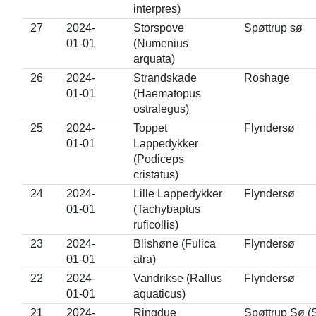
interpres)
27
2024-
Storspove
Spøttrup sø
01-01
(Numenius
arquata)
26
2024-
Strandskade
Roshage
01-01
(Haematopus
ostralegus)
25
2024-
Toppet
Flyndersø
01-01
Lappedykker
(Podiceps
cristatus)
24
2024-
Lille Lappedykker
Flyndersø
01-01
(Tachybaptus
ruficollis)
23
2024-
Blishøne (Fulica
Flyndersø
01-01
atra)
22
2024-
Vandrikse (Rallus
Flyndersø
01-01
aquaticus)
21
2024-
Ringdue
Spøttrup Sø (