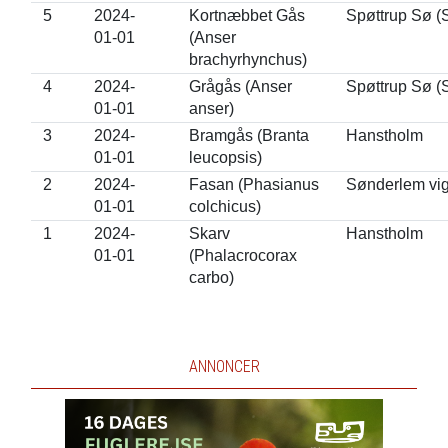
5
2024-
Kortnæbbet Gås
Spøttrup Sø (
01-01
(Anser
brachyrhynchus)
4
2024-
Grågås (Anser
Spøttrup Sø (
01-01
anser)
3
2024-
Bramgås (Branta
Hanstholm
01-01
leucopsis)
2
2024-
Fasan (Phasianus
Sønderlem vi
01-01
colchicus)
1
2024-
Skarv
Hanstholm
01-01
(Phalacrocorax
carbo)
ANNONCER