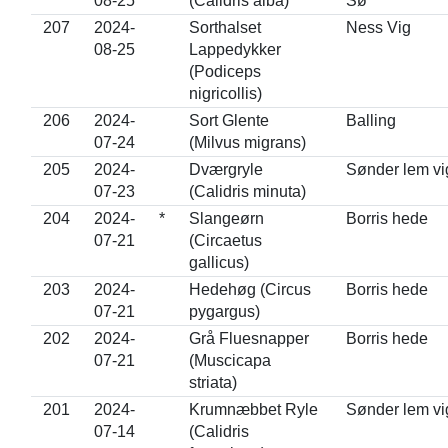
08-25
(Calidris alba)
Sø
207
2024-
Sorthalset
Ness Vig
08-25
Lappedykker
(Podiceps
nigricollis)
206
2024-
Sort Glente
Balling
07-24
(Milvus migrans)
205
2024-
Dværgryle
Sønder lem vi
07-23
(Calidris minuta)
204
2024-
*
Slangeørn
Borris hede
07-21
(Circaetus
gallicus)
203
2024-
Hedehøg (Circus
Borris hede
07-21
pygargus)
202
2024-
Grå Fluesnapper
Borris hede
07-21
(Muscicapa
striata)
201
2024-
Krumnæbbet Ryle
Sønder lem vi
07-14
(Calidris