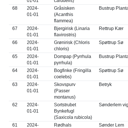
01-01
carduelis)
68
2024-
Gråsisken
Bustrup Plant
01-01
(Acanthis
flammea)
67
2024-
Bjergirisk (Linaria
Rettrup Kær
01-01
flavirostris)
66
2024-
Grønirisk (Chloris
Spøttrup Sø
01-01
chloris)
65
2024-
Dompap (Pyrrhula
Bustrup Plant
01-01
pyrrhula)
64
2024-
Bogfinke (Fringilla
Spøttrup Sø
01-01
coelebs)
63
2024-
Skovspurv
Betryk
01-01
(Passer
montanus)
62
2024-
Sortstrubet
Sønderlem vi
01-01
Bynkefugl
(Saxicola rubicola)
61
2024-
Rødhals
Sønder Lem