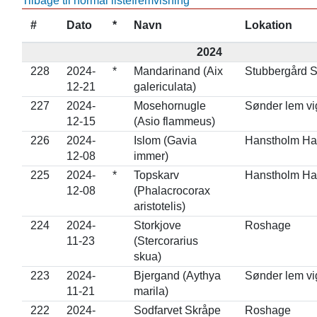
Tilbage til normal listefremvisning
#
Dato
*
Navn
Lokation
2024
228
2024-
*
Mandarinand (Aix
Stubbergård 
12-21
galericulata)
227
2024-
Mosehornugle
Sønder lem vi
12-15
(Asio flammeus)
226
2024-
Islom (Gavia
Hanstholm Ha
12-08
immer)
225
2024-
*
Topskarv
Hanstholm Ha
12-08
(Phalacrocorax
aristotelis)
224
2024-
Storkjove
Roshage
11-23
(Stercorarius
skua)
223
2024-
Bjergand (Aythya
Sønder lem vi
11-21
marila)
222
2024-
Sodfarvet Skråpe
Roshage