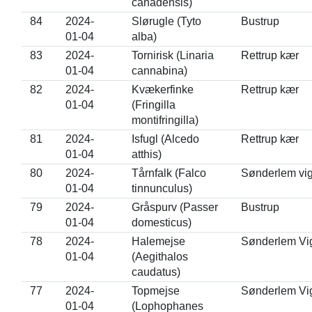
canadensis)
84
2024-
Slørugle (Tyto
Bustrup
01-04
alba)
83
2024-
Tornirisk (Linaria
Rettrup kær
01-04
cannabina)
82
2024-
Kvækerfinke
Rettrup kær
01-04
(Fringilla
montifringilla)
81
2024-
Isfugl (Alcedo
Rettrup kær
01-04
atthis)
80
2024-
Tårnfalk (Falco
Sønderlem vi
01-04
tinnunculus)
79
2024-
Gråspurv (Passer
Bustrup
01-04
domesticus)
78
2024-
Halemejse
Sønderlem Vi
01-04
(Aegithalos
caudatus)
77
2024-
Topmejse
Sønderlem Vi
01-04
(Lophophanes