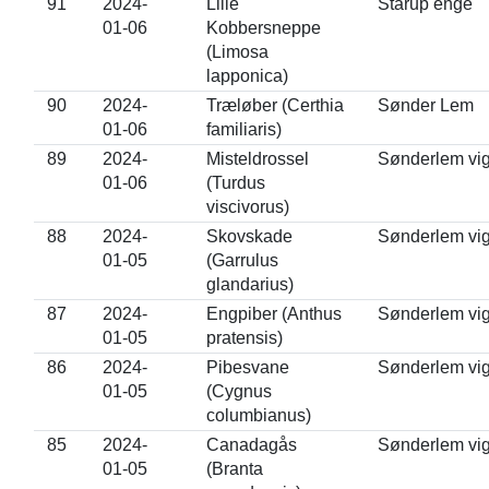
91
2024-
Lille
Stårup enge
01-06
Kobbersneppe
(Limosa
lapponica)
90
2024-
Træløber (Certhia
Sønder Lem
01-06
familiaris)
89
2024-
Misteldrossel
Sønderlem vi
01-06
(Turdus
viscivorus)
88
2024-
Skovskade
Sønderlem vi
01-05
(Garrulus
glandarius)
87
2024-
Engpiber (Anthus
Sønderlem vi
01-05
pratensis)
86
2024-
Pibesvane
Sønderlem vi
01-05
(Cygnus
columbianus)
85
2024-
Canadagås
Sønderlem vi
01-05
(Branta