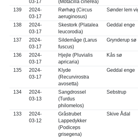
03-17
(Motacilla cinerea)
139
2024-
Rørhøg (Circus
Sønder lem vi
03-17
aeruginosus)
138
2024-
Skestork (Platalea
Geddal enge
03-17
leucorodia)
137
2024-
Sildemåge (Larus
Grynderup sø
03-17
fuscus)
136
2024-
Hjejle (Pluvialis
Kås sø
03-17
apricaria)
135
2024-
Klyde
Geddal enge
03-17
(Recurvirostra
avosetta)
134
2024-
Sangdrossel
Sebstrup
03-13
(Turdus
philomelos)
133
2024-
Gråstrubet
Skive Ådal
03-12
Lappedykker
(Podiceps
grisegena)