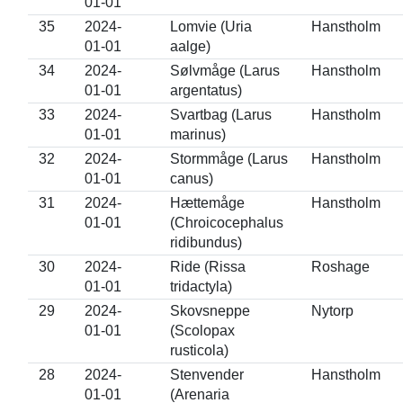
01-01
35
2024-
Lomvie (Uria
Hanstholm
01-01
aalge)
34
2024-
Sølvmåge (Larus
Hanstholm
01-01
argentatus)
33
2024-
Svartbag (Larus
Hanstholm
01-01
marinus)
32
2024-
Stormmåge (Larus
Hanstholm
01-01
canus)
31
2024-
Hættemåge
Hanstholm
01-01
(Chroicocephalus
ridibundus)
30
2024-
Ride (Rissa
Roshage
01-01
tridactyla)
29
2024-
Skovsneppe
Nytorp
01-01
(Scolopax
rusticola)
28
2024-
Stenvender
Hanstholm
01-01
(Arenaria