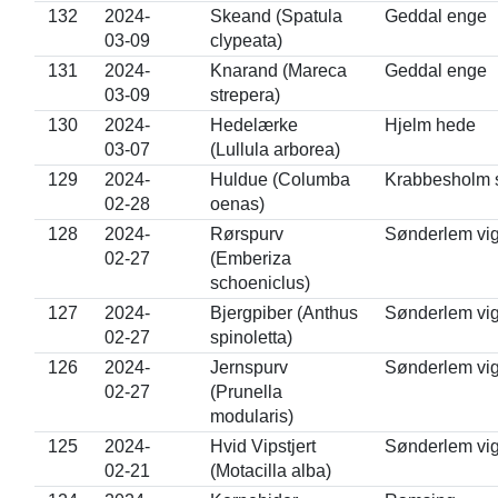
132
2024-
Skeand (Spatula
Geddal enge
03-09
clypeata)
131
2024-
Knarand (Mareca
Geddal enge
03-09
strepera)
130
2024-
Hedelærke
Hjelm hede
03-07
(Lullula arborea)
129
2024-
Huldue (Columba
Krabbesholm 
02-28
oenas)
128
2024-
Rørspurv
Sønderlem vi
02-27
(Emberiza
schoeniclus)
127
2024-
Bjergpiber (Anthus
Sønderlem vi
02-27
spinoletta)
126
2024-
Jernspurv
Sønderlem vi
02-27
(Prunella
modularis)
125
2024-
Hvid Vipstjert
Sønderlem vi
02-21
(Motacilla alba)