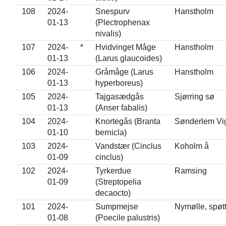
108
2024-
Snespurv
Hanstholm
01-13
(Plectrophenax
nivalis)
107
2024-
*
Hvidvinget Måge
Hanstholm
01-13
(Larus glaucoides)
106
2024-
Gråmåge (Larus
Hanstholm
01-13
hyperboreus)
105
2024-
Tajgasædgås
Sjørring sø
01-13
(Anser fabalis)
104
2024-
Knortegås (Branta
Sønderlem Vi
01-10
bernicla)
103
2024-
Vandstær (Cinclus
Koholm å
01-09
cinclus)
102
2024-
Tyrkerdue
Ramsing
01-09
(Streptopelia
decaocto)
101
2024-
Sumpmejse
Nymølle, spøt
01-08
(Poecile palustris)