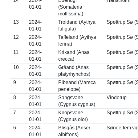
14
2024-
Ederfugl
Hanstholm
01-01
(Somateria
mollissima)
13
2024-
Troldand (Aythya
Spøttrup Sø (
01-01
fuligula)
12
2024-
Taffeland (Aythya
Spøttrup Sø (
01-01
ferina)
11
2024-
Krikand (Anas
Spøttrup Sø (
01-01
crecca)
10
2024-
Gråand (Anas
Spøttrup Sø (
01-01
platyrhynchos)
9
2024-
Pibeand (Mareca
Spøttrup Sø (
01-01
penelope)
8
2024-
Sangsvane
Vinderup
01-01
(Cygnus cygnus)
7
2024-
Knopsvane
Spøttrup Sø (
01-01
(Cygnus olor)
6
2024-
Blisgås (Anser
Sønderlem vi
01-01
albifrons)