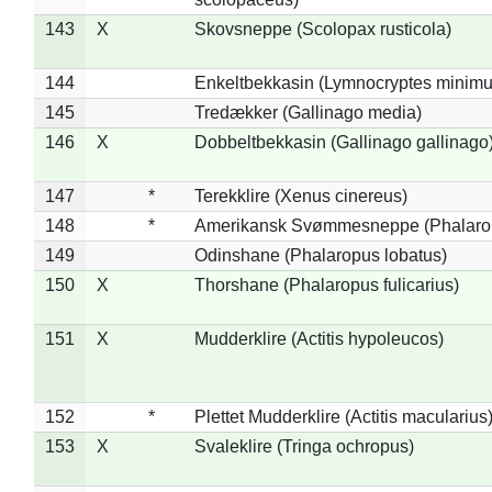
143
X
Skovsneppe (Scolopax rusticola)
144
Enkeltbekkasin (Lymnocryptes minimu
145
Tredækker (Gallinago media)
146
X
Dobbeltbekkasin (Gallinago gallinago
147
*
Terekklire (Xenus cinereus)
148
*
Amerikansk Svømmesneppe (Phalaropu
149
Odinshane (Phalaropus lobatus)
150
X
Thorshane (Phalaropus fulicarius)
151
X
Mudderklire (Actitis hypoleucos)
152
*
Plettet Mudderklire (Actitis macularius
153
X
Svaleklire (Tringa ochropus)