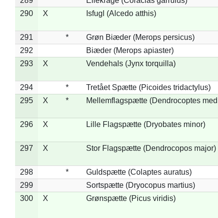
289
*
Ellekrage (Coracias garrulus)
290
X
Isfugl (Alcedo atthis)
291
*
Grøn Biæder (Merops persicus)
292
Biæder (Merops apiaster)
293
X
Vendehals (Jynx torquilla)
294
*
Tretået Spætte (Picoides tridactylus)
295
X
*
Mellemflagspætte (Dendrocoptes med
296
X
Lille Flagspætte (Dryobates minor)
297
X
Stor Flagspætte (Dendrocopos major)
298
*
Guldspætte (Colaptes auratus)
299
Sortspætte (Dryocopus martius)
300
X
Grønspætte (Picus viridis)