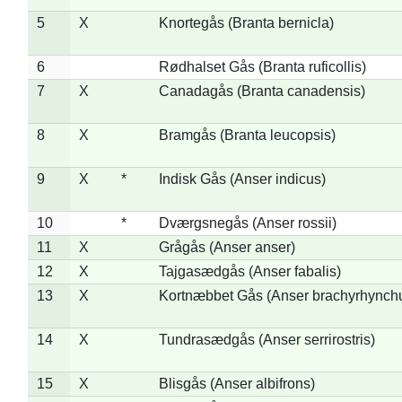
5
X
Knortegås (Branta bernicla)
6
Rødhalset Gås (Branta ruficollis)
7
X
Canadagås (Branta canadensis)
8
X
Bramgås (Branta leucopsis)
9
X
*
Indisk Gås (Anser indicus)
10
*
Dværgsnegås (Anser rossii)
11
X
Grågås (Anser anser)
12
X
Tajgasædgås (Anser fabalis)
13
X
Kortnæbbet Gås (Anser brachyrhynch
14
X
Tundrasædgås (Anser serrirostris)
15
X
Blisgås (Anser albifrons)