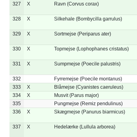
327
X
Ravn (Corvus corax)
328
X
Silkehale (Bombycilla garrulus)
329
X
Sortmejse (Periparus ater)
330
X
Topmejse (Lophophanes cristatus)
331
X
Sumpmejse (Poecile palustris)
332
Fyrremejse (Poecile montanus)
333
X
Blåmejse (Cyanistes caeruleus)
334
X
Musvit (Parus major)
335
Pungmejse (Remiz pendulinus)
336
X
Skægmejse (Panurus biarmicus)
337
X
Hedelærke (Lullula arborea)