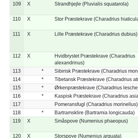
109
X
Strandhjejle (Pluvialis squatarola)
110
X
Stor Præstekrave (Charadrius hiaticul
111
X
Lille Præstekrave (Charadrius dubius)
112
X
Hvidbrystet Præstekrave (Charadrius
alexandrinus)
113
*
Sibirisk Præstekrave (Charadrius mon
114
*
Tibetansk Præstekrave (Charadrius atr
115
*
Ørkenpræstekrave (Charadrius leschen
116
*
Kaspisk Præstekrave (Charadrius asia
117
Pomeransfugl (Charadrius morinellus)
118
*
Bartramsklire (Bartramia longicauda)
119
X
Småspove (Numenius phaeopus)
120
X
Storspove (Numenius arquata)