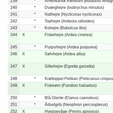
239
*
Amerikansk Rørdrum (Botaurus lentig
240
*
Dværghejre (Ixobrychus minutus)
241
*
Nathejre (Nycticorax nycticorax)
242
*
Tophejre (Ardeola ralloides)
243
*
Kohejre (Bubulcus ibis)
244
X
Fiskehejre (Ardea cinerea)
245
*
Purpurhejre (Ardea purpurea)
246
X
Sølvhejre (Ardea alba)
247
X
Silkehejre (Egretta garzetta)
248
*
Krøltoppet Pelikan (Pelecanus crispus
249
X
Fiskeørn (Pandion haliaetus)
250
*
Blå Glente (Elanus caeruleus)
251
*
Ådselgrib (Neophron percnopterus)
252
X
Hvepsevåge (Pernis apivorus)