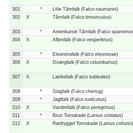
301
*
Lille Tårnfalk (Falco naumanni)
302
X
Tårnfalk (Falco tinnunculus)
303
*
Amerikansk Tårnfalk (Falco sparverius
304
X
Aftenfalk (Falco vespertinus)
305
*
Eleonorafalk (Falco eleonorae)
306
X
Dværgfalk (Falco columbarius)
307
X
Lærkefalk (Falco subbuteo)
308
*
Slagfalk (Falco cherrug)
309
*
Jagtfalk (Falco rusticolus)
310
X
Vandrefalk (Falco peregrinus)
311
*
Brun Tornskade (Lanius cristatus)
312
X
Rødrygget Tornskade (Lanius collurio)