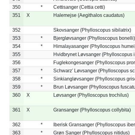
350
*
Cettisanger (Cettia cetti)
351
X
Halemejse (Aegithalos caudatus)
352
Skovsanger (Phylloscopus sibilatrix)
353
*
Bjergløvsanger (Phylloscopus bonelli)
354
*
Himalayasanger (Phylloscopus humei
355
Hvidbrynet Løvsanger (Phylloscopus i
356
Fuglekongesanger (Phylloscopus pror
357
*
Schwarz' Løvsanger (Phylloscopus sc
358
*
Sinkiangløvsanger (Phylloscopus gris
359
*
Brun Løvsanger (Phylloscopus fuscat
360
X
Løvsanger (Phylloscopus trochilus)
361
X
Gransanger (Phylloscopus collybita)
362
*
Iberisk Gransanger (Phylloscopus iber
363
*
Grøn Sanger (Phylloscopus nitidus)