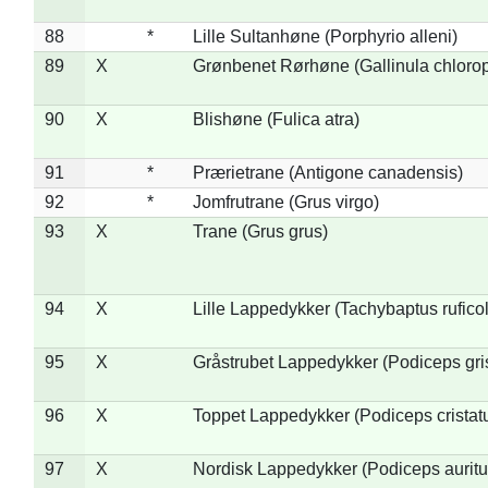
88
*
Lille Sultanhøne (Porphyrio alleni)
89
X
Grønbenet Rørhøne (Gallinula chloro
90
X
Blishøne (Fulica atra)
91
*
Prærietrane (Antigone canadensis)
92
*
Jomfrutrane (Grus virgo)
93
X
Trane (Grus grus)
94
X
Lille Lappedykker (Tachybaptus ruficol
95
X
Gråstrubet Lappedykker (Podiceps gr
96
X
Toppet Lappedykker (Podiceps cristat
97
X
Nordisk Lappedykker (Podiceps auritu