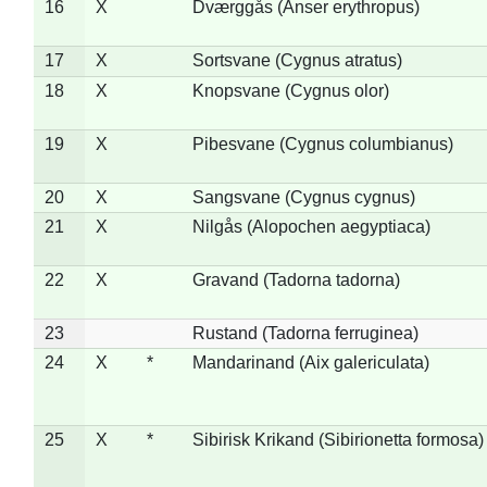
16
X
Dværggås (Anser erythropus)
17
X
Sortsvane (Cygnus atratus)
18
X
Knopsvane (Cygnus olor)
19
X
Pibesvane (Cygnus columbianus)
20
X
Sangsvane (Cygnus cygnus)
21
X
Nilgås (Alopochen aegyptiaca)
22
X
Gravand (Tadorna tadorna)
23
Rustand (Tadorna ferruginea)
24
X
*
Mandarinand (Aix galericulata)
25
X
*
Sibirisk Krikand (Sibirionetta formosa)