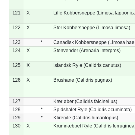
121
X
Lille Kobbersneppe (Limosa lapponic
122
X
Stor Kobbersneppe (Limosa limosa)
123
*
Canadisk Kobbersneppe (Limosa hae
124
X
Stenvender (Arenaria interpres)
125
X
Islandsk Ryle (Calidris canutus)
126
X
Brushane (Calidris pugnax)
127
Kærløber (Calidris falcinellus)
128
*
Spidshalet Ryle (Calidris acuminata)
129
*
Klireryle (Calidris himantopus)
130
X
Krumnæbbet Ryle (Calidris ferruginea