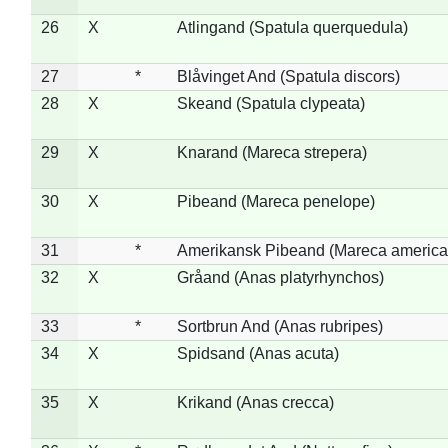
26
X
Atlingand (Spatula querquedula)
27
*
Blåvinget And (Spatula discors)
28
X
Skeand (Spatula clypeata)
29
X
Knarand (Mareca strepera)
30
X
Pibeand (Mareca penelope)
31
*
Amerikansk Pibeand (Mareca america
32
X
Gråand (Anas platyrhynchos)
33
*
Sortbrun And (Anas rubripes)
34
X
Spidsand (Anas acuta)
35
X
Krikand (Anas crecca)