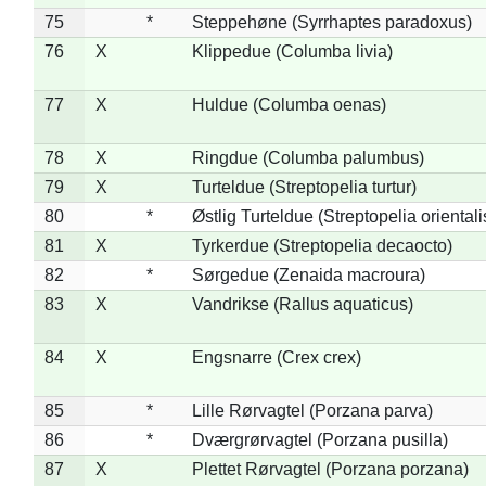
75
*
Steppehøne (Syrrhaptes paradoxus)
76
X
Klippedue (Columba livia)
77
X
Huldue (Columba oenas)
78
X
Ringdue (Columba palumbus)
79
X
Turteldue (Streptopelia turtur)
80
*
Østlig Turteldue (Streptopelia orientali
81
X
Tyrkerdue (Streptopelia decaocto)
82
*
Sørgedue (Zenaida macroura)
83
X
Vandrikse (Rallus aquaticus)
84
X
Engsnarre (Crex crex)
85
*
Lille Rørvagtel (Porzana parva)
86
*
Dværgrørvagtel (Porzana pusilla)
87
X
Plettet Rørvagtel (Porzana porzana)