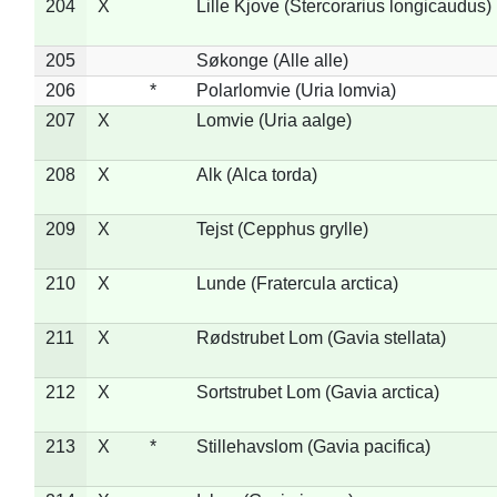
204
X
Lille Kjove (Stercorarius longicaudus)
205
Søkonge (Alle alle)
206
*
Polarlomvie (Uria lomvia)
207
X
Lomvie (Uria aalge)
208
X
Alk (Alca torda)
209
X
Tejst (Cepphus grylle)
210
X
Lunde (Fratercula arctica)
211
X
Rødstrubet Lom (Gavia stellata)
212
X
Sortstrubet Lom (Gavia arctica)
213
X
*
Stillehavslom (Gavia pacifica)