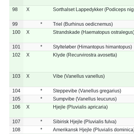
98
X
Sorthalset Lappedykker (Podiceps nigri
99
*
Triel (Burhinus oedicnemus)
100
X
Strandskade (Haematopus ostralegus
101
*
Stylteløber (Himantopus himantopus)
102
X
Klyde (Recurvirostra avosetta)
103
X
Vibe (Vanellus vanellus)
104
*
Steppevibe (Vanellus gregarius)
105
*
Sumpvibe (Vanellus leucurus)
106
X
Hjejle (Pluvialis apricaria)
107
*
Sibirisk Hjejle (Pluvialis fulva)
108
*
Amerikansk Hjejle (Pluvialis dominica