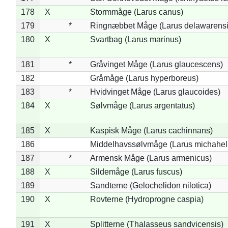
178
X
Stormmåge (Larus canus)
179
*
Ringnæbbet Måge (Larus delawarensi
180
X
Svartbag (Larus marinus)
181
*
Gråvinget Måge (Larus glaucescens)
182
Gråmåge (Larus hyperboreus)
183
*
Hvidvinget Måge (Larus glaucoides)
184
X
Sølvmåge (Larus argentatus)
185
X
Kaspisk Måge (Larus cachinnans)
186
Middelhavssølvmåge (Larus michahell
187
*
Armensk Måge (Larus armenicus)
188
X
Sildemåge (Larus fuscus)
189
Sandterne (Gelochelidon nilotica)
190
X
Rovterne (Hydroprogne caspia)
191
X
Splitterne (Thalasseus sandvicensis)