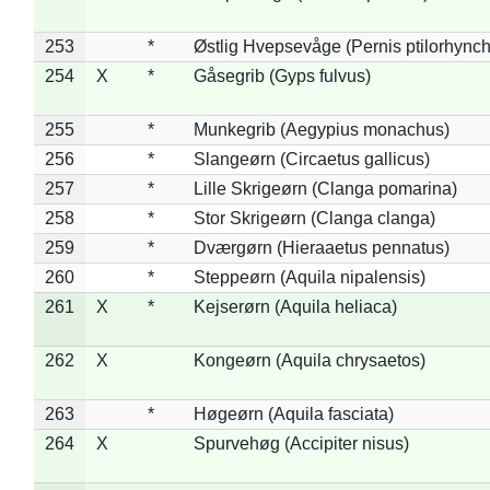
253
*
Østlig Hvepsevåge (Pernis ptilorhync
254
X
*
Gåsegrib (Gyps fulvus)
255
*
Munkegrib (Aegypius monachus)
256
*
Slangeørn (Circaetus gallicus)
257
*
Lille Skrigeørn (Clanga pomarina)
258
*
Stor Skrigeørn (Clanga clanga)
259
*
Dværgørn (Hieraaetus pennatus)
260
*
Steppeørn (Aquila nipalensis)
261
X
*
Kejserørn (Aquila heliaca)
262
X
Kongeørn (Aquila chrysaetos)
263
*
Høgeørn (Aquila fasciata)
264
X
Spurvehøg (Accipiter nisus)