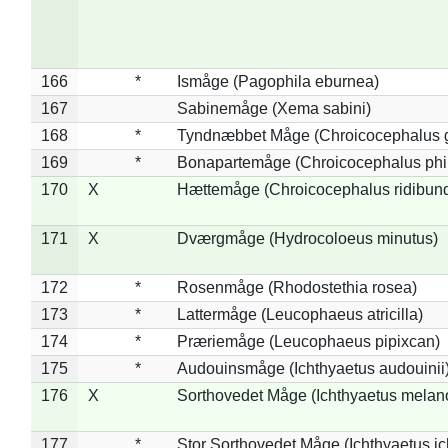
166
*
Ismåge (Pagophila eburnea)
167
Sabinemåge (Xema sabini)
168
*
Tyndnæbbet Måge (Chroicocephalus 
169
*
Bonapartemåge (Chroicocephalus phil
170
X
Hættemåge (Chroicocephalus ridibun
171
X
Dværgmåge (Hydrocoloeus minutus)
172
*
Rosenmåge (Rhodostethia rosea)
173
*
Lattermåge (Leucophaeus atricilla)
174
*
Præriemåge (Leucophaeus pipixcan)
175
*
Audouinsmåge (Ichthyaetus audouinii
176
X
Sorthovedet Måge (Ichthyaetus melan
177
*
Stor Sorthovedet Måge (Ichthyaetus ic