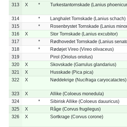
313
X
*
Turkestantornskade (Lanius phoenicur
314
*
Langhalet Tornskade (Lanius schach)
315
*
Rosenbrystet Tornskade (Lanius minor
316
X
Stor Tornskade (Lanius excubitor)
317
*
Rødhovedet Tornskade (Lanius senato
318
*
Rødøjet Vireo (Vireo olivaceus)
319
Pirol (Oriolus oriolus)
320
X
Skovskade (Garrulus glandarius)
321
X
Husskade (Pica pica)
322
X
Nøddekrige (Nucifraga caryocatactes)
323
X
Allike (Coloeus monedula)
324
*
Sibirisk Allike (Coloeus dauuricus)
325
X
Råge (Corvus frugilegus)
326
X
Sortkrage (Corvus corone)