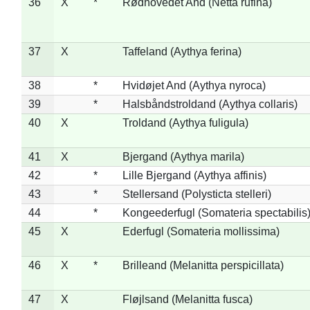
36
X
*
Rødhovedet And (Netta rufina)
37
X
Taffeland (Aythya ferina)
38
*
Hvidøjet And (Aythya nyroca)
39
*
Halsbåndstroldand (Aythya collaris)
40
X
Troldand (Aythya fuligula)
41
X
Bjergand (Aythya marila)
42
*
Lille Bjergand (Aythya affinis)
43
*
Stellersand (Polysticta stelleri)
44
*
Kongeederfugl (Somateria spectabilis
45
X
Ederfugl (Somateria mollissima)
46
X
*
Brilleand (Melanitta perspicillata)
47
X
Fløjlsand (Melanitta fusca)