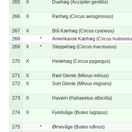
265
X
Duehøg (Accipiter gentilis)
266
X
Rørhøg (Circus aeruginosus)
267
X
Blå Kærhøg (Circus cyaneus)
268
*
Amerikansk Kærhøg (Circus hudsoniu
269
X
*
Steppehøg (Circus macrourus)
270
X
Hedehøg (Circus pygargus)
271
X
Rød Glente (Milvus milvus)
272
X
Sort Glente (Milvus migrans)
273
X
Havørn (Haliaeetus albicilla)
274
X
Fjeldvåge (Buteo lagopus)
275
*
Ørnevåge (Buteo rufinus)