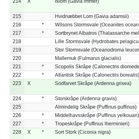
214
X
Islom (Gavia immer)
215
Hvidnæbbet Lom (Gavia adamsii)
216
*
Wilsons Stormsvale (Oceanites ocean
217
*
Sortbrynet Albatros (Thalassarche me
218
Lille Stormsvale (Hydrobates pelagicu
219
Stor Stormsvale (Oceanodroma leuco
220
Mallemuk (Fulmarus glacialis)
221
*
Scopolis Skråpe (Calonectris diomed
222
*
Atlantisk Skråpe (Calonectris borealis
223
X
Sodfarvet Skråpe (Ardenna grisea)
224
*
Storskråpe (Ardenna gravis)
225
Almindelig Skråpe (Puffinus puffinus)
226
*
Middelhavsskråpe (Puffinus yelkouan)
227
*
Tropeskråpe (Puffinus lherminieri)
228
X
*
Sort Stork (Ciconia nigra)