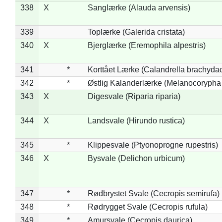
338
X
Sanglærke (Alauda arvensis)
339
Toplærke (Galerida cristata)
340
X
Bjerglærke (Eremophila alpestris)
341
*
Korttået Lærke (Calandrella brachydac
342
*
Østlig Kalanderlærke (Melanocorypha
343
X
Digesvale (Riparia riparia)
344
X
Landsvale (Hirundo rustica)
345
*
Klippesvale (Ptyonoprogne rupestris)
346
X
Bysvale (Delichon urbicum)
347
*
Rødbrystet Svale (Cecropis semirufa)
348
*
Rødrygget Svale (Cecropis rufula)
349
*
Amursvale (Cecropis daurica)