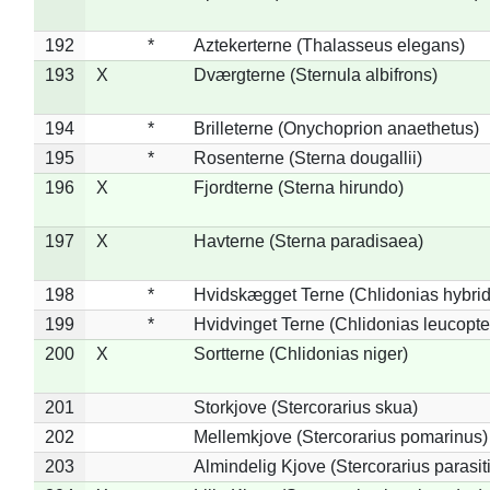
192
*
Aztekerterne (Thalasseus elegans)
193
X
Dværgterne (Sternula albifrons)
194
*
Brilleterne (Onychoprion anaethetus)
195
*
Rosenterne (Sterna dougallii)
196
X
Fjordterne (Sterna hirundo)
197
X
Havterne (Sterna paradisaea)
198
*
Hvidskægget Terne (Chlidonias hybrid
199
*
Hvidvinget Terne (Chlidonias leucopte
200
X
Sortterne (Chlidonias niger)
201
Storkjove (Stercorarius skua)
202
Mellemkjove (Stercorarius pomarinus)
203
Almindelig Kjove (Stercorarius parasit