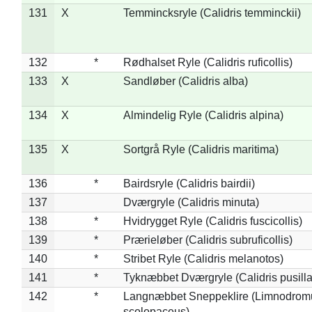
131
X
Temmincksryle (Calidris temminckii)
132
*
Rødhalset Ryle (Calidris ruficollis)
133
X
Sandløber (Calidris alba)
134
X
Almindelig Ryle (Calidris alpina)
135
X
Sortgrå Ryle (Calidris maritima)
136
*
Bairdsryle (Calidris bairdii)
137
Dværgryle (Calidris minuta)
138
*
Hvidrygget Ryle (Calidris fuscicollis)
139
*
Prærieløber (Calidris subruficollis)
140
*
Stribet Ryle (Calidris melanotos)
141
*
Tyknæbbet Dværgryle (Calidris pusilla
142
*
Langnæbbet Sneppeklire (Limnodrom
scolopaceus)