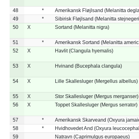
48
*
Amerikansk Fløjlsand (Melanitta degla
49
*
Sibirisk Fløjlsand (Melanitta stejnegeri
50
X
Sortand (Melanitta nigra)
51
*
Amerikansk Sortand (Melanitta ameri
52
X
Havlit (Clangula hyemalis)
53
X
Hvinand (Bucephala clangula)
54
X
Lille Skallesluger (Mergellus albellus)
55
X
Stor Skallesluger (Mergus merganser)
56
X
Toppet Skallesluger (Mergus serrator)
57
*
Amerikansk Skarveand (Oxyura jamai
58
*
Hvidhovedet And (Oxyura leucocepha
59
Natravn (Caprimulgus europaeus)