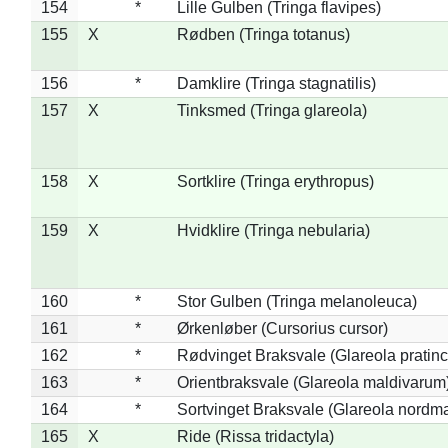
154
*
Lille Gulben (Tringa flavipes)
155
X
Rødben (Tringa totanus)
156
*
Damklire (Tringa stagnatilis)
157
X
Tinksmed (Tringa glareola)
158
X
Sortklire (Tringa erythropus)
159
X
Hvidklire (Tringa nebularia)
160
*
Stor Gulben (Tringa melanoleuca)
161
*
Ørkenløber (Cursorius cursor)
162
*
Rødvinget Braksvale (Glareola pratinc
163
*
Orientbraksvale (Glareola maldivarum
164
*
Sortvinget Braksvale (Glareola nordm
165
X
Ride (Rissa tridactyla)