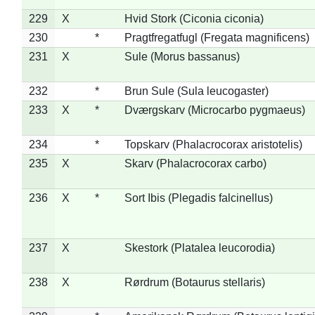
229
X
Hvid Stork (Ciconia ciconia)
230
*
Pragtfregatfugl (Fregata magnificens)
231
X
Sule (Morus bassanus)
232
*
Brun Sule (Sula leucogaster)
233
X
*
Dværgskarv (Microcarbo pygmaeus)
234
*
Topskarv (Phalacrocorax aristotelis)
235
X
Skarv (Phalacrocorax carbo)
236
X
*
Sort Ibis (Plegadis falcinellus)
237
X
Skestork (Platalea leucorodia)
238
X
Rørdrum (Botaurus stellaris)