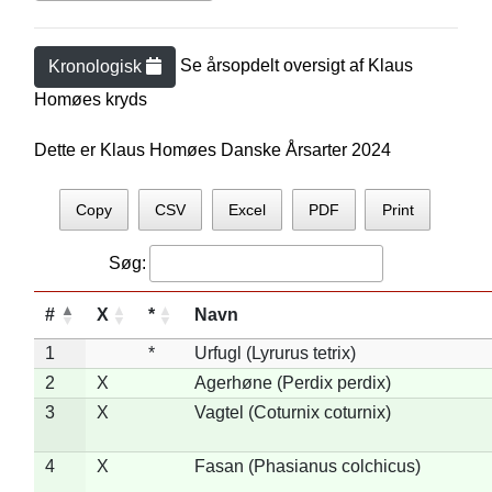
Se årsopdelt oversigt af
Klaus
Kronologisk
Homøe
s kryds
Dette er Klaus Homøes Danske Årsarter 2024
Copy
CSV
Excel
PDF
Print
Søg:
#
X
*
Navn
1
*
Urfugl (Lyrurus tetrix)
2
X
Agerhøne (Perdix perdix)
3
X
Vagtel (Coturnix coturnix)
4
X
Fasan (Phasianus colchicus)