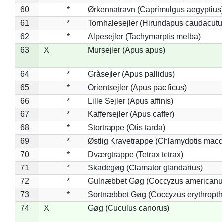
60
*
Ørkennatravn (Caprimulgus aegyptius
61
*
Tornhalesejler (Hirundapus caudacutu
62
*
Alpesejler (Tachymarptis melba)
63
X
Mursejler (Apus apus)
64
*
Gråsejler (Apus pallidus)
65
*
Orientsejler (Apus pacificus)
66
*
Lille Sejler (Apus affinis)
67
*
Kaffersejler (Apus caffer)
68
*
Stortrappe (Otis tarda)
69
*
Østlig Kravetrappe (Chlamydotis macq
70
*
Dværgtrappe (Tetrax tetrax)
71
*
Skadegøg (Clamator glandarius)
72
*
Gulnæbbet Gøg (Coccyzus americanu
73
*
Sortnæbbet Gøg (Coccyzus erythropt
74
X
Gøg (Cuculus canorus)