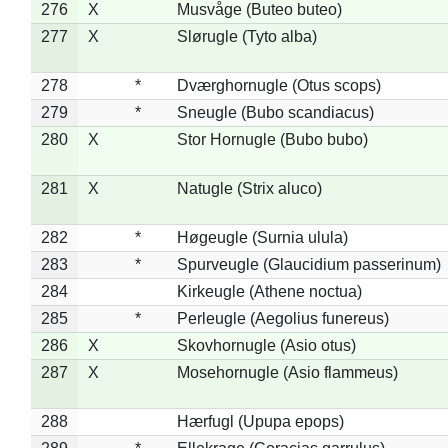
276
X
Musvåge (Buteo buteo)
277
X
Slørugle (Tyto alba)
278
*
Dværghornugle (Otus scops)
279
*
Sneugle (Bubo scandiacus)
280
X
Stor Hornugle (Bubo bubo)
281
X
Natugle (Strix aluco)
282
*
Høgeugle (Surnia ulula)
283
*
Spurveugle (Glaucidium passerinum)
284
Kirkeugle (Athene noctua)
285
*
Perleugle (Aegolius funereus)
286
X
Skovhornugle (Asio otus)
287
X
Mosehornugle (Asio flammeus)
288
Hærfugl (Upupa epops)