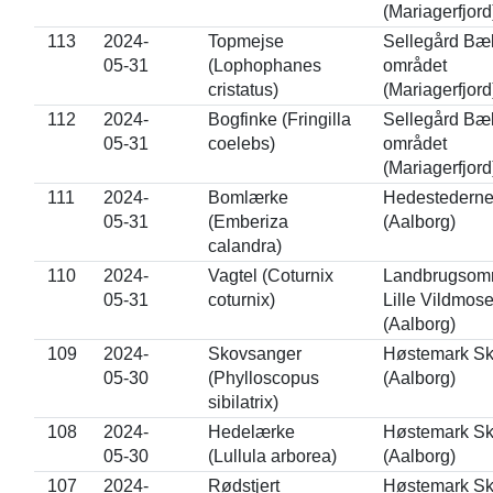
(Mariagerfjord
113
2024-
Topmejse
Sellegård Bæ
05-31
(Lophophanes
området
cristatus)
(Mariagerfjord
112
2024-
Bogfinke (Fringilla
Sellegård Bæ
05-31
coelebs)
området
(Mariagerfjord
111
2024-
Bomlærke
Hedestedern
05-31
(Emberiza
(Aalborg)
calandra)
110
2024-
Vagtel (Coturnix
Landbrugsomr
05-31
coturnix)
Lille Vildmos
(Aalborg)
109
2024-
Skovsanger
Høstemark S
05-30
(Phylloscopus
(Aalborg)
sibilatrix)
108
2024-
Hedelærke
Høstemark S
05-30
(Lullula arborea)
(Aalborg)
107
2024-
Rødstjert
Høstemark S