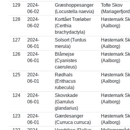
129
2024-
Græshoppesanger
Tofte Skov
06-02
(Locustella naevia)
(Mariagerfjord
128
2024-
Korttået Træløber
Høstemark S
06-02
(Certhia
(Aalborg)
brachydactyla)
127
2024-
Solsort (Turdus
Høstemark S
06-01
merula)
(Aalborg)
126
2024-
Blåmejse
Høstemark S
06-01
(Cyanistes
(Aalborg)
caeruleus)
125
2024-
Rødhals
Høstemark S
06-01
(Erithacus
(Aalborg)
rubecula)
124
2024-
Skovskade
Høstemark S
06-01
(Garrulus
(Aalborg)
glandarius)
123
2024-
Gærdesanger
Høstemark S
06-01
(Curruca curruca)
(Aalborg)