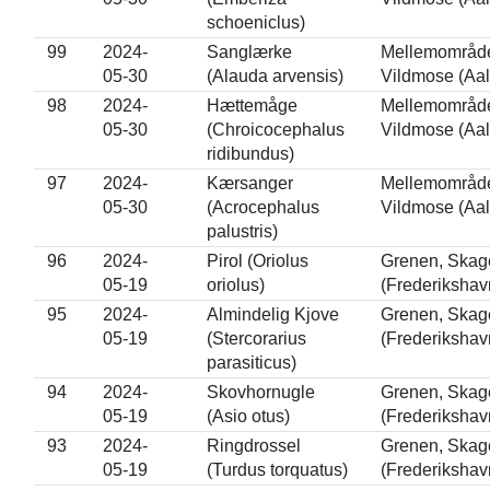
schoeniclus)
99
2024-
Sanglærke
Mellemområdet
05-30
(Alauda arvensis)
Vildmose (Aal
98
2024-
Hættemåge
Mellemområdet
05-30
(Chroicocephalus
Vildmose (Aal
ridibundus)
97
2024-
Kærsanger
Mellemområdet
05-30
(Acrocephalus
Vildmose (Aal
palustris)
96
2024-
Pirol (Oriolus
Grenen, Skag
05-19
oriolus)
(Frederikshav
95
2024-
Almindelig Kjove
Grenen, Skag
05-19
(Stercorarius
(Frederikshav
parasiticus)
94
2024-
Skovhornugle
Grenen, Skag
05-19
(Asio otus)
(Frederikshav
93
2024-
Ringdrossel
Grenen, Skag
05-19
(Turdus torquatus)
(Frederikshav