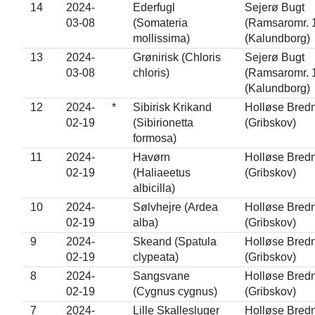
14
2024-
Ederfugl
Sejerø Bugt
03-08
(Somateria
(Ramsaromr. 
mollissima)
(Kalundborg)
13
2024-
Grønirisk (Chloris
Sejerø Bugt
03-08
chloris)
(Ramsaromr. 
(Kalundborg)
12
2024-
*
Sibirisk Krikand
Holløse Bred
02-19
(Sibirionetta
(Gribskov)
formosa)
11
2024-
Havørn
Holløse Bred
02-19
(Haliaeetus
(Gribskov)
albicilla)
10
2024-
Sølvhejre (Ardea
Holløse Bred
02-19
alba)
(Gribskov)
9
2024-
Skeand (Spatula
Holløse Bred
02-19
clypeata)
(Gribskov)
8
2024-
Sangsvane
Holløse Bred
02-19
(Cygnus cygnus)
(Gribskov)
7
2024-
Lille Skallesluger
Holløse Bred