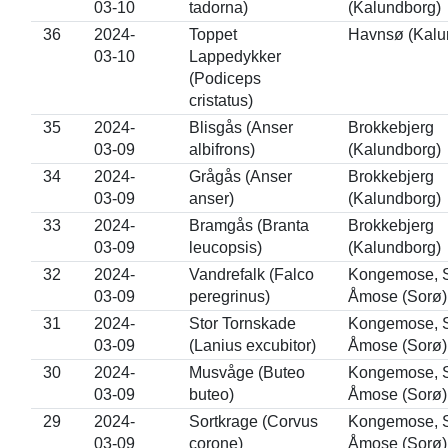
03-10
tadorna)
(Kalundborg)
36
2024-
Toppet
Havnsø (Kalu
03-10
Lappedykker
(Podiceps
cristatus)
35
2024-
Blisgås (Anser
Brokkebjerg
03-09
albifrons)
(Kalundborg)
34
2024-
Grågås (Anser
Brokkebjerg
03-09
anser)
(Kalundborg)
33
2024-
Bramgås (Branta
Brokkebjerg
03-09
leucopsis)
(Kalundborg)
32
2024-
Vandrefalk (Falco
Kongemose, S
03-09
peregrinus)
Åmose (Sorø)
31
2024-
Stor Tornskade
Kongemose, S
03-09
(Lanius excubitor)
Åmose (Sorø)
30
2024-
Musvåge (Buteo
Kongemose, S
03-09
buteo)
Åmose (Sorø)
29
2024-
Sortkrage (Corvus
Kongemose, S
03-09
corone)
Åmose (Sorø)