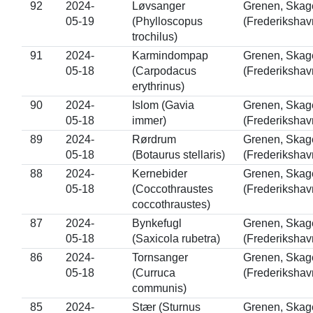
92
2024-
Løvsanger
Grenen, Skag
05-19
(Phylloscopus
(Frederikshav
trochilus)
91
2024-
Karmindompap
Grenen, Skag
05-18
(Carpodacus
(Frederikshav
erythrinus)
90
2024-
Islom (Gavia
Grenen, Skag
05-18
immer)
(Frederikshav
89
2024-
Rørdrum
Grenen, Skag
05-18
(Botaurus stellaris)
(Frederikshav
88
2024-
Kernebider
Grenen, Skag
05-18
(Coccothraustes
(Frederikshav
coccothraustes)
87
2024-
Bynkefugl
Grenen, Skag
05-18
(Saxicola rubetra)
(Frederikshav
86
2024-
Tornsanger
Grenen, Skag
05-18
(Curruca
(Frederikshav
communis)
85
2024-
Stær (Sturnus
Grenen, Skag