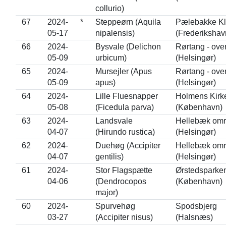
collurio)
67
2024-
*
Steppeørn (Aquila
Pælebakke Kli
05-17
nipalensis)
(Frederikshav
66
2024-
Bysvale (Delichon
Rørtang - ove
05-09
urbicum)
(Helsingør)
65
2024-
Mursejler (Apus
Rørtang - ove
05-09
apus)
(Helsingør)
64
2024-
Lille Fluesnapper
Holmens Kirk
05-08
(Ficedula parva)
(København)
63
2024-
Landsvale
Hellebæk omr
04-07
(Hirundo rustica)
(Helsingør)
62
2024-
Duehøg (Accipiter
Hellebæk omr
04-07
gentilis)
(Helsingør)
61
2024-
Stor Flagspætte
Ørstedsparke
04-06
(Dendrocopos
(København)
major)
60
2024-
Spurvehøg
Spodsbjerg
03-27
(Accipiter nisus)
(Halsnæs)