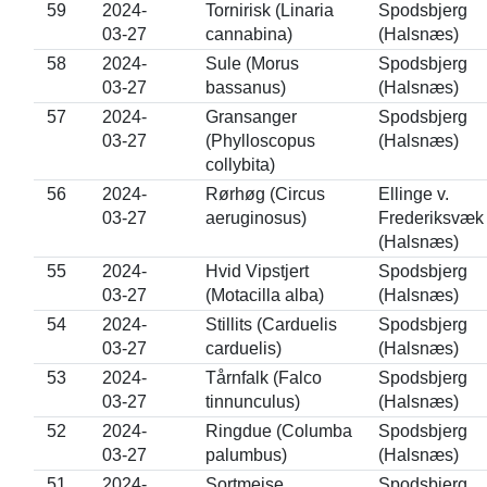
59
2024-
Tornirisk (Linaria
Spodsbjerg
03-27
cannabina)
(Halsnæs)
58
2024-
Sule (Morus
Spodsbjerg
03-27
bassanus)
(Halsnæs)
57
2024-
Gransanger
Spodsbjerg
03-27
(Phylloscopus
(Halsnæs)
collybita)
56
2024-
Rørhøg (Circus
Ellinge v.
03-27
aeruginosus)
Frederiksvæk
(Halsnæs)
55
2024-
Hvid Vipstjert
Spodsbjerg
03-27
(Motacilla alba)
(Halsnæs)
54
2024-
Stillits (Carduelis
Spodsbjerg
03-27
carduelis)
(Halsnæs)
53
2024-
Tårnfalk (Falco
Spodsbjerg
03-27
tinnunculus)
(Halsnæs)
52
2024-
Ringdue (Columba
Spodsbjerg
03-27
palumbus)
(Halsnæs)
51
2024-
Sortmejse
Spodsbjerg