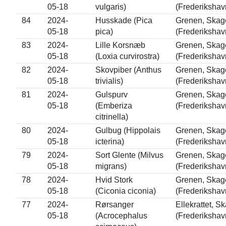
05-18
vulgaris)
(Frederikshav
84
2024-
Husskade (Pica
Grenen, Skag
05-18
pica)
(Frederikshav
83
2024-
Lille Korsnæb
Grenen, Skag
05-18
(Loxia curvirostra)
(Frederikshav
82
2024-
Skovpiber (Anthus
Grenen, Skag
05-18
trivialis)
(Frederikshav
81
2024-
Gulspurv
Grenen, Skag
05-18
(Emberiza
(Frederikshav
citrinella)
80
2024-
Gulbug (Hippolais
Grenen, Skag
05-18
icterina)
(Frederikshav
79
2024-
Sort Glente (Milvus
Grenen, Skag
05-18
migrans)
(Frederikshav
78
2024-
Hvid Stork
Grenen, Skag
05-18
(Ciconia ciconia)
(Frederikshav
77
2024-
Rørsanger
Ellekrattet, S
05-18
(Acrocephalus
(Frederikshav