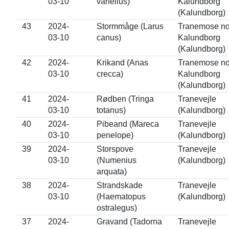
03-10
vanellus)
Kalundborg
(Kalundborg)
43
2024-
Stormmåge (Larus
Tranemose nor
03-10
canus)
Kalundborg
(Kalundborg)
42
2024-
Krikand (Anas
Tranemose nor
03-10
crecca)
Kalundborg
(Kalundborg)
41
2024-
Rødben (Tringa
Tranevejle
03-10
totanus)
(Kalundborg)
40
2024-
Pibeand (Mareca
Tranevejle
03-10
penelope)
(Kalundborg)
39
2024-
Storspove
Tranevejle
03-10
(Numenius
(Kalundborg)
arquata)
38
2024-
Strandskade
Tranevejle
03-10
(Haematopus
(Kalundborg)
ostralegus)
37
2024-
Gravand (Tadorna
Tranevejle