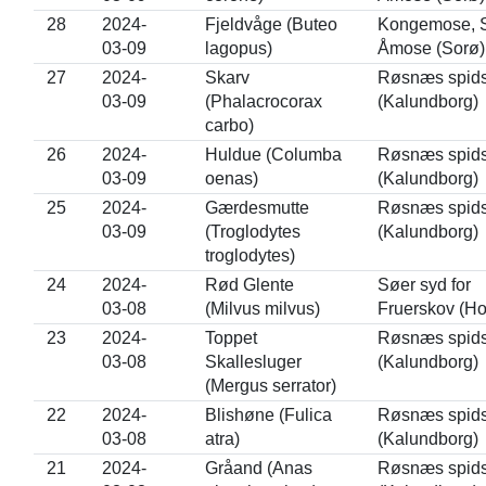
28
2024-
Fjeldvåge (Buteo
Kongemose, S
03-09
lagopus)
Åmose (Sorø)
27
2024-
Skarv
Røsnæs spid
03-09
(Phalacrocorax
(Kalundborg)
carbo)
26
2024-
Huldue (Columba
Røsnæs spid
03-09
oenas)
(Kalundborg)
25
2024-
Gærdesmutte
Røsnæs spid
03-09
(Troglodytes
(Kalundborg)
troglodytes)
24
2024-
Rød Glente
Søer syd for
03-08
(Milvus milvus)
Fruerskov (H
23
2024-
Toppet
Røsnæs spid
03-08
Skallesluger
(Kalundborg)
(Mergus serrator)
22
2024-
Blishøne (Fulica
Røsnæs spid
03-08
atra)
(Kalundborg)
21
2024-
Gråand (Anas
Røsnæs spid