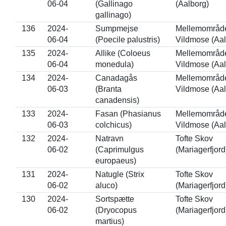
06-04
(Gallinago
(Aalborg)
gallinago)
136
2024-
Sumpmejse
Mellemområdet
06-04
(Poecile palustris)
Vildmose (Aal
135
2024-
Allike (Coloeus
Mellemområdet
06-04
monedula)
Vildmose (Aal
134
2024-
Canadagås
Mellemområdet
06-03
(Branta
Vildmose (Aal
canadensis)
133
2024-
Fasan (Phasianus
Mellemområdet
06-03
colchicus)
Vildmose (Aal
132
2024-
Natravn
Tofte Skov
06-02
(Caprimulgus
(Mariagerfjord
europaeus)
131
2024-
Natugle (Strix
Tofte Skov
06-02
aluco)
(Mariagerfjord
130
2024-
Sortspætte
Tofte Skov
06-02
(Dryocopus
(Mariagerfjord
martius)