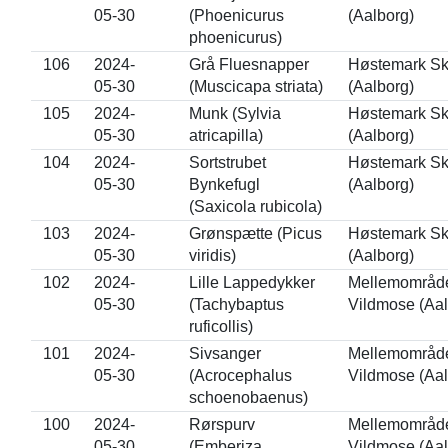
05-30
(Phoenicurus
(Aalborg)
phoenicurus)
106
2024-
Grå Fluesnapper
Høstemark S
05-30
(Muscicapa striata)
(Aalborg)
105
2024-
Munk (Sylvia
Høstemark S
05-30
atricapilla)
(Aalborg)
104
2024-
Sortstrubet
Høstemark S
05-30
Bynkefugl
(Aalborg)
(Saxicola rubicola)
103
2024-
Grønspætte (Picus
Høstemark S
05-30
viridis)
(Aalborg)
102
2024-
Lille Lappedykker
Mellemområdet
05-30
(Tachybaptus
Vildmose (Aal
ruficollis)
101
2024-
Sivsanger
Mellemområdet
05-30
(Acrocephalus
Vildmose (Aal
schoenobaenus)
100
2024-
Rørspurv
Mellemområdet
05-30
(Emberiza
Vildmose (Aal