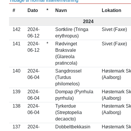
Tilbage til normal listefremvisning
#
Dato
*
Navn
Lokation
2024
142
2024-
Sortklire (Tringa
Sivet (Faxe)
06-12
erythropus)
141
2024-
*
Rødvinget
Sivet (Faxe)
06-12
Braksvale
(Glareola
pratincola)
140
2024-
Sangdrossel
Høstemark S
06-04
(Turdus
(Aalborg)
philomelos)
139
2024-
Dompap (Pyrrhula
Høstemark S
06-04
pyrrhula)
(Aalborg)
138
2024-
Tyrkerdue
Høstemark S
06-04
(Streptopelia
(Aalborg)
decaocto)
137
2024-
Dobbeltbekkasin
Høstemark S