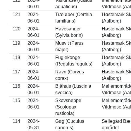
122
2024-
Vandrikse (Rallus
Mellemområdet
06-01
aquaticus)
Vildmose (Aal
121
2024-
Træløber (Certhia
Høstemark S
06-01
familiaris)
(Aalborg)
120
2024-
Havesanger
Høstemark S
06-01
(Sylvia borin)
(Aalborg)
119
2024-
Musvit (Parus
Høstemark S
06-01
major)
(Aalborg)
118
2024-
Fuglekonge
Høstemark S
06-01
(Regulus regulus)
(Aalborg)
117
2024-
Ravn (Corvus
Høstemark S
06-01
corax)
(Aalborg)
116
2024-
Blåhals (Luscinia
Mellemområdet
06-01
svecica)
Vildmose (Aal
115
2024-
Skovsneppe
Mellemområdet
06-01
(Scolopax
Vildmose (Aal
rusticola)
114
2024-
Gøg (Cuculus
Sellegård Bæ
05-31
canorus)
området