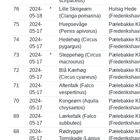
scirpaceus)
76
2024-
*
Lille Skrigeørn
Hulsig Hede
05-18
(Clanga pomarina)
(Frederikshav
75
2024-
Hvepsevåge
Pælebakke Kli
05-17
(Pernis apivorus)
(Frederikshav
74
2024-
Hedehøg (Circus
Pælebakke Kli
05-17
pygargus)
(Frederikshav
73
2024-
*
Steppehøg (Circus
Pælebakke Kli
05-17
macrourus)
(Frederikshav
72
2024-
Blå Kærhøg
Pælebakke Kli
05-17
(Circus cyaneus)
(Frederikshav
71
2024-
Aftenfalk (Falco
Pælebakke Kli
05-17
vespertinus)
(Frederikshav
70
2024-
Kongeørn (Aquila
Pælebakke Kli
05-17
chrysaetos)
(Frederikshav
69
2024-
Lærkefalk (Falco
Pælebakke Kli
05-17
subbuteo)
(Frederikshav
68
2024-
Rødrygget
Pælebakke Kli
05-17
Tornskade (Lanius
(Frederikshav