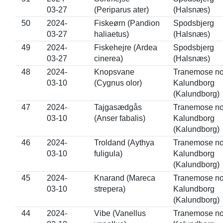
03-27
(Periparus ater)
(Halsnæs)
50
2024-
Fiskeørn (Pandion
Spodsbjerg
03-27
haliaetus)
(Halsnæs)
49
2024-
Fiskehejre (Ardea
Spodsbjerg
03-27
cinerea)
(Halsnæs)
48
2024-
Knopsvane
Tranemose nor
03-10
(Cygnus olor)
Kalundborg
(Kalundborg)
47
2024-
Tajgasædgås
Tranemose nor
03-10
(Anser fabalis)
Kalundborg
(Kalundborg)
46
2024-
Troldand (Aythya
Tranemose nor
03-10
fuligula)
Kalundborg
(Kalundborg)
45
2024-
Knarand (Mareca
Tranemose nor
03-10
strepera)
Kalundborg
(Kalundborg)
44
2024-
Vibe (Vanellus
Tranemose nor