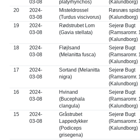
03-08
platyrhynchos)
(Kalundborg)
20
2024-
Misteldrossel
Røsnæs spid
03-08
(Turdus viscivorus)
(Kalundborg)
19
2024-
Rødstrubet Lom
Sejerø Bugt
03-08
(Gavia stellata)
(Ramsaromr. 
(Kalundborg)
18
2024-
Fløjlsand
Sejerø Bugt
03-08
(Melanitta fusca)
(Ramsaromr. 
(Kalundborg)
17
2024-
Sortand (Melanitta
Sejerø Bugt
03-08
nigra)
(Ramsaromr. 
(Kalundborg)
16
2024-
Hvinand
Sejerø Bugt
03-08
(Bucephala
(Ramsaromr. 
clangula)
(Kalundborg)
15
2024-
Gråstrubet
Sejerø Bugt
03-08
Lappedykker
(Ramsaromr. 
(Podiceps
(Kalundborg)
grisegena)