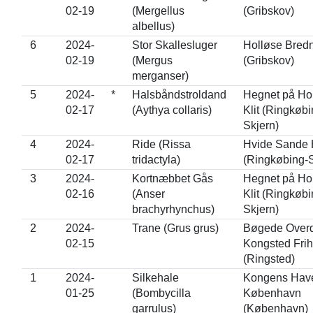
02-19
(Mergellus
(Gribskov)
albellus)
6
2024-
Stor Skallesluger
Holløse Bred
02-19
(Mergus
(Gribskov)
merganser)
5
2024-
*
Halsbåndstroldand
Hegnet på Ho
02-17
(Aythya collaris)
Klit (Ringkøbi
Skjern)
4
2024-
Ride (Rissa
Hvide Sande
02-17
tridactyla)
(Ringkøbing-S
3
2024-
Kortnæbbet Gås
Hegnet på Ho
02-16
(Anser
Klit (Ringkøbi
brachyrhynchus)
Skjern)
2
2024-
Trane (Grus grus)
Bøgede Overd
02-15
Kongsted Fri
(Ringsted)
1
2024-
Silkehale
Kongens Have
01-25
(Bombycilla
København
garrulus)
(København)