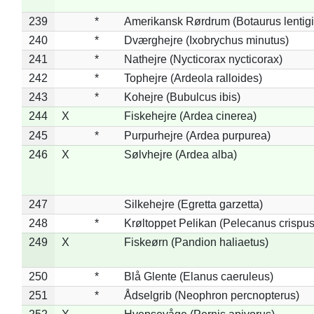
239
*
Amerikansk Rørdrum (Botaurus lentig
240
*
Dværghejre (Ixobrychus minutus)
241
*
Nathejre (Nycticorax nycticorax)
242
*
Tophejre (Ardeola ralloides)
243
*
Kohejre (Bubulcus ibis)
244
X
Fiskehejre (Ardea cinerea)
245
*
Purpurhejre (Ardea purpurea)
246
X
Sølvhejre (Ardea alba)
247
Silkehejre (Egretta garzetta)
248
*
Krøltoppet Pelikan (Pelecanus crispus
249
X
Fiskeørn (Pandion haliaetus)
250
*
Blå Glente (Elanus caeruleus)
251
*
Ådselgrib (Neophron percnopterus)