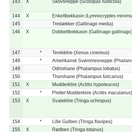
143
X
Skovsneppe (Scolopax rusticola)
144
X
Enkeltbekkasin (Lymnocryptes minimu
145
Tredækker (Gallinago media)
146
X
Dobbeltbekkasin (Gallinago gallinago
147
*
Terekklire (Xenus cinereus)
148
*
Amerikansk Svømmesneppe (Phalaropu
149
Odinshane (Phalaropus lobatus)
150
Thorshane (Phalaropus fulicarius)
151
X
Mudderklire (Actitis hypoleucos)
152
*
Plettet Mudderklire (Actitis macularius
153
X
Svaleklire (Tringa ochropus)
154
*
Lille Gulben (Tringa flavipes)
155
X
Rødben (Tringa totanus)