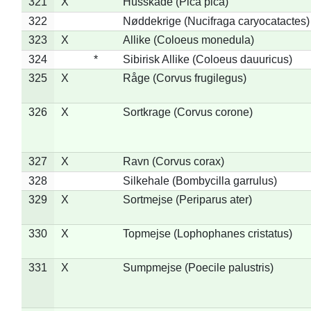
321
X
Husskade (Pica pica)
322
Nøddekrige (Nucifraga caryocatactes)
323
X
Allike (Coloeus monedula)
324
*
Sibirisk Allike (Coloeus dauuricus)
325
X
Råge (Corvus frugilegus)
326
X
Sortkrage (Corvus corone)
327
X
Ravn (Corvus corax)
328
Silkehale (Bombycilla garrulus)
329
X
Sortmejse (Periparus ater)
330
X
Topmejse (Lophophanes cristatus)
331
X
Sumpmejse (Poecile palustris)