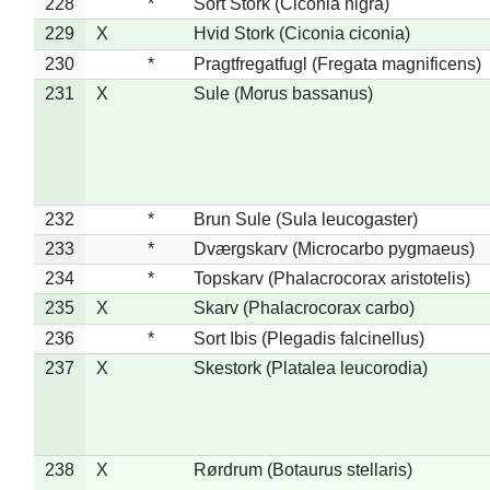
228
*
Sort Stork (Ciconia nigra)
229
X
Hvid Stork (Ciconia ciconia)
230
*
Pragtfregatfugl (Fregata magnificens)
231
X
Sule (Morus bassanus)
232
*
Brun Sule (Sula leucogaster)
233
*
Dværgskarv (Microcarbo pygmaeus)
234
*
Topskarv (Phalacrocorax aristotelis)
235
X
Skarv (Phalacrocorax carbo)
236
*
Sort Ibis (Plegadis falcinellus)
237
X
Skestork (Platalea leucorodia)
238
X
Rørdrum (Botaurus stellaris)