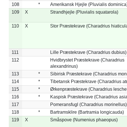
108
*
Amerikansk Hjejle (Pluvialis dominica
109
X
Strandhjejle (Pluvialis squatarola)
110
X
Stor Præstekrave (Charadrius hiaticul
111
Lille Præstekrave (Charadrius dubius)
112
Hvidbrystet Præstekrave (Charadrius
alexandrinus)
113
*
Sibirisk Præstekrave (Charadrius mon
114
*
Tibetansk Præstekrave (Charadrius atr
115
*
Ørkenpræstekrave (Charadrius leschen
116
*
Kaspisk Præstekrave (Charadrius asia
117
Pomeransfugl (Charadrius morinellus)
118
*
Bartramsklire (Bartramia longicauda)
119
X
Småspove (Numenius phaeopus)