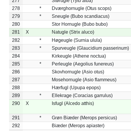
277
Slørugle (Tyto alba)
278
*
Dværghornugle (Otus scops)
279
*
Sneugle (Bubo scandiacus)
280
Stor Hornugle (Bubo bubo)
281
X
Natugle (Strix aluco)
282
*
Høgeugle (Surnia ulula)
283
*
Spurveugle (Glaucidium passerinum)
284
Kirkeugle (Athene noctua)
285
*
Perleugle (Aegolius funereus)
286
Skovhornugle (Asio otus)
287
Mosehornugle (Asio flammeus)
288
Hærfugl (Upupa epops)
289
*
Ellekrage (Coracias garrulus)
290
X
Isfugl (Alcedo atthis)
291
*
Grøn Biæder (Merops persicus)
292
Biæder (Merops apiaster)