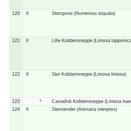
120
X
Storspove (Numenius arquata)
121
X
Lille Kobbersneppe (Limosa lapponic
122
X
Stor Kobbersneppe (Limosa limosa)
123
*
Canadisk Kobbersneppe (Limosa hae
124
X
Stenvender (Arenaria interpres)