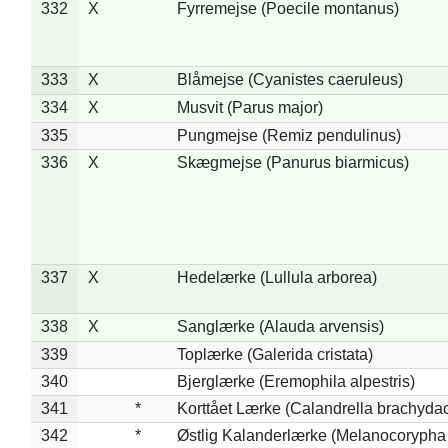
332
X
Fyrremejse (Poecile montanus)
333
X
Blåmejse (Cyanistes caeruleus)
334
X
Musvit (Parus major)
335
Pungmejse (Remiz pendulinus)
336
X
Skægmejse (Panurus biarmicus)
337
X
Hedelærke (Lullula arborea)
338
X
Sanglærke (Alauda arvensis)
339
Toplærke (Galerida cristata)
340
Bjerglærke (Eremophila alpestris)
341
*
Korttået Lærke (Calandrella brachydac
342
*
Østlig Kalanderlærke (Melanocorypha