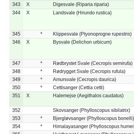
343
X
Digesvale (Riparia riparia)
344
X
Landsvale (Hirundo rustica)
345
*
Klippesvale (Ptyonoprogne rupestris)
346
X
Bysvale (Delichon urbicum)
347
*
Rødbrystet Svale (Cecropis semirufa)
348
*
Rødrygget Svale (Cecropis rufula)
349
*
Amursvale (Cecropis daurica)
350
*
Cettisanger (Cettia cetti)
351
X
Halemejse (Aegithalos caudatus)
352
Skovsanger (Phylloscopus sibilatrix)
353
*
Bjergløvsanger (Phylloscopus bonelli)
354
*
Himalayasanger (Phylloscopus humei