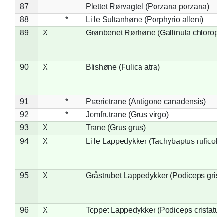
87
Plettet Rørvagtel (Porzana porzana)
88
*
Lille Sultanhøne (Porphyrio alleni)
89
X
Grønbenet Rørhøne (Gallinula chloro
90
X
Blishøne (Fulica atra)
91
*
Prærietrane (Antigone canadensis)
92
*
Jomfrutrane (Grus virgo)
93
X
Trane (Grus grus)
94
X
Lille Lappedykker (Tachybaptus ruficol
95
X
Gråstrubet Lappedykker (Podiceps gr
96
X
Toppet Lappedykker (Podiceps cristat