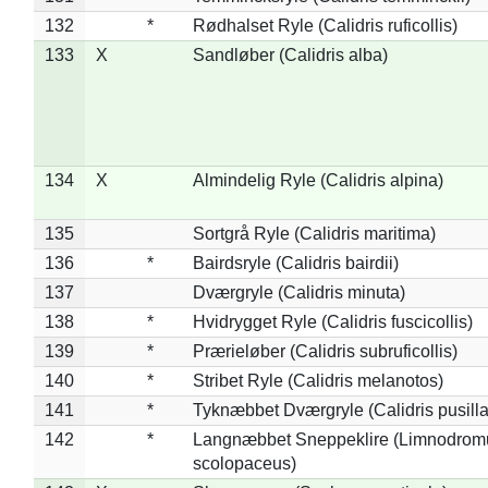
132
*
Rødhalset Ryle (Calidris ruficollis)
133
X
Sandløber (Calidris alba)
134
X
Almindelig Ryle (Calidris alpina)
135
Sortgrå Ryle (Calidris maritima)
136
*
Bairdsryle (Calidris bairdii)
137
Dværgryle (Calidris minuta)
138
*
Hvidrygget Ryle (Calidris fuscicollis)
139
*
Prærieløber (Calidris subruficollis)
140
*
Stribet Ryle (Calidris melanotos)
141
*
Tyknæbbet Dværgryle (Calidris pusilla
142
*
Langnæbbet Sneppeklire (Limnodrom
scolopaceus)