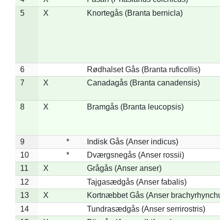
5
X
Knortegås (Branta bernicla)
6
Rødhalset Gås (Branta ruficollis)
7
X
Canadagås (Branta canadensis)
8
X
Bramgås (Branta leucopsis)
9
*
Indisk Gås (Anser indicus)
10
*
Dværgsnegås (Anser rossii)
11
X
Grågås (Anser anser)
12
Tajgasædgås (Anser fabalis)
13
X
Kortnæbbet Gås (Anser brachyrhynch
14
Tundrasædgås (Anser serrirostris)