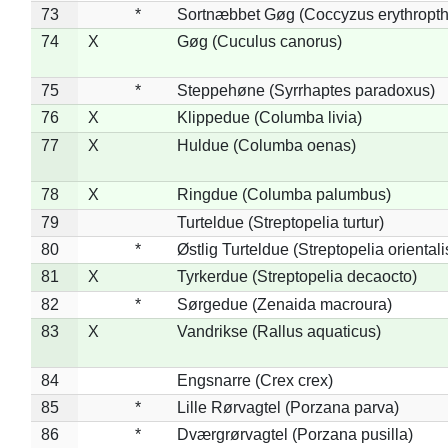
73
*
Sortnæbbet Gøg (Coccyzus erythropt
74
X
Gøg (Cuculus canorus)
75
*
Steppehøne (Syrrhaptes paradoxus)
76
X
Klippedue (Columba livia)
77
X
Huldue (Columba oenas)
78
X
Ringdue (Columba palumbus)
79
Turteldue (Streptopelia turtur)
80
*
Østlig Turteldue (Streptopelia orientali
81
X
Tyrkerdue (Streptopelia decaocto)
82
*
Sørgedue (Zenaida macroura)
83
X
Vandrikse (Rallus aquaticus)
84
Engsnarre (Crex crex)
85
*
Lille Rørvagtel (Porzana parva)
86
*
Dværgrørvagtel (Porzana pusilla)