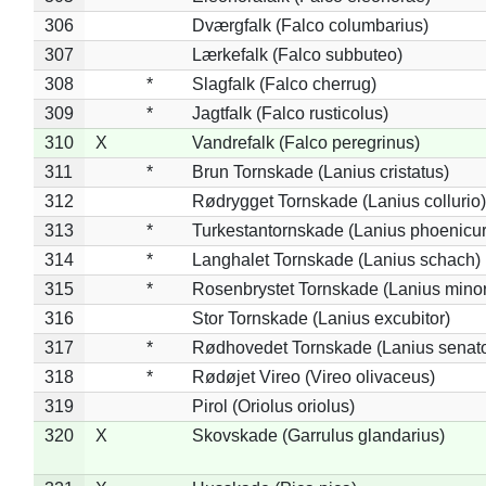
306
Dværgfalk (Falco columbarius)
307
Lærkefalk (Falco subbuteo)
308
*
Slagfalk (Falco cherrug)
309
*
Jagtfalk (Falco rusticolus)
310
X
Vandrefalk (Falco peregrinus)
311
*
Brun Tornskade (Lanius cristatus)
312
Rødrygget Tornskade (Lanius collurio)
313
*
Turkestantornskade (Lanius phoenicur
314
*
Langhalet Tornskade (Lanius schach)
315
*
Rosenbrystet Tornskade (Lanius minor
316
Stor Tornskade (Lanius excubitor)
317
*
Rødhovedet Tornskade (Lanius senato
318
*
Rødøjet Vireo (Vireo olivaceus)
319
Pirol (Oriolus oriolus)
320
X
Skovskade (Garrulus glandarius)