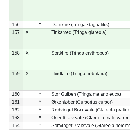
156
*
Damklire (Tringa stagnatilis)
157
X
Tinksmed (Tringa glareola)
158
X
Sortklire (Tringa erythropus)
159
X
Hvidklire (Tringa nebularia)
160
*
Stor Gulben (Tringa melanoleuca)
161
*
Ørkenløber (Cursorius cursor)
162
*
Rødvinget Braksvale (Glareola pratinc
163
*
Orientbraksvale (Glareola maldivarum
164
*
Sortvinget Braksvale (Glareola nordm