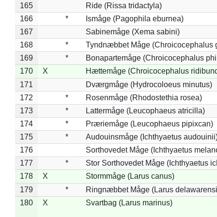
165
Ride (Rissa tridactyla)
166
*
Ismåge (Pagophila eburnea)
167
Sabinemåge (Xema sabini)
168
*
Tyndnæbbet Måge (Chroicocephalus 
169
*
Bonapartemåge (Chroicocephalus phil
170
X
Hættemåge (Chroicocephalus ridibun
171
Dværgmåge (Hydrocoloeus minutus)
172
*
Rosenmåge (Rhodostethia rosea)
173
*
Lattermåge (Leucophaeus atricilla)
174
*
Præriemåge (Leucophaeus pipixcan)
175
*
Audouinsmåge (Ichthyaetus audouinii
176
Sorthovedet Måge (Ichthyaetus melan
177
*
Stor Sorthovedet Måge (Ichthyaetus ic
178
X
Stormmåge (Larus canus)
179
*
Ringnæbbet Måge (Larus delawarensi
180
X
Svartbag (Larus marinus)