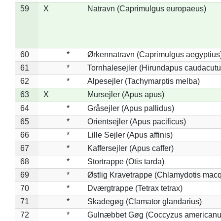
59
X
Natravn (Caprimulgus europaeus)
60
*
Ørkennatravn (Caprimulgus aegyptius
61
*
Tornhalesejler (Hirundapus caudacutu
62
*
Alpesejler (Tachymarptis melba)
63
X
Mursejler (Apus apus)
64
*
Gråsejler (Apus pallidus)
65
*
Orientsejler (Apus pacificus)
66
*
Lille Sejler (Apus affinis)
67
*
Kaffersejler (Apus caffer)
68
*
Stortrappe (Otis tarda)
69
*
Østlig Kravetrappe (Chlamydotis macq
70
*
Dværgtrappe (Tetrax tetrax)
71
*
Skadegøg (Clamator glandarius)
72
*
Gulnæbbet Gøg (Coccyzus americanu