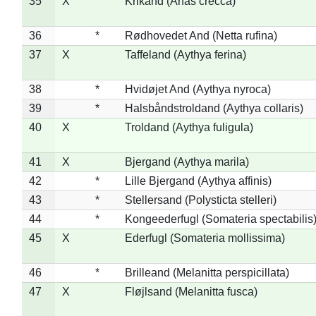
35
X
Krikand (Anas crecca)
36
*
Rødhovedet And (Netta rufina)
37
X
Taffeland (Aythya ferina)
38
*
Hvidøjet And (Aythya nyroca)
39
*
Halsbåndstroldand (Aythya collaris)
40
X
Troldand (Aythya fuligula)
41
X
Bjergand (Aythya marila)
42
*
Lille Bjergand (Aythya affinis)
43
*
Stellersand (Polysticta stelleri)
44
*
Kongeederfugl (Somateria spectabilis
45
X
Ederfugl (Somateria mollissima)
46
*
Brilleand (Melanitta perspicillata)
47
X
Fløjlsand (Melanitta fusca)