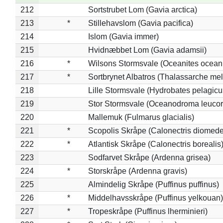
212
Sortstrubet Lom (Gavia arctica)
213
*
Stillehavslom (Gavia pacifica)
214
Islom (Gavia immer)
215
Hvidnæbbet Lom (Gavia adamsii)
216
*
Wilsons Stormsvale (Oceanites ocean
217
*
Sortbrynet Albatros (Thalassarche me
218
Lille Stormsvale (Hydrobates pelagicu
219
Stor Stormsvale (Oceanodroma leuco
220
Mallemuk (Fulmarus glacialis)
221
*
Scopolis Skråpe (Calonectris diomed
222
*
Atlantisk Skråpe (Calonectris borealis
223
Sodfarvet Skråpe (Ardenna grisea)
224
*
Storskråpe (Ardenna gravis)
225
Almindelig Skråpe (Puffinus puffinus)
226
*
Middelhavsskråpe (Puffinus yelkouan)
227
*
Tropeskråpe (Puffinus lherminieri)