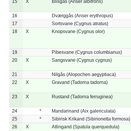
15
X
Blisgås (Anser albifrons)
16
Dværggås (Anser erythropus)
17
Sortsvane (Cygnus atratus)
18
X
Knopsvane (Cygnus olor)
19
Pibesvane (Cygnus columbianus)
20
X
Sangsvane (Cygnus cygnus)
21
Nilgås (Alopochen aegyptiaca)
22
X
Gravand (Tadorna tadorna)
23
X
Rustand (Tadorna ferruginea)
24
*
Mandarinand (Aix galericulata)
25
*
Sibirisk Krikand (Sibirionetta formosa)
26
X
Atlingand (Spatula querquedula)