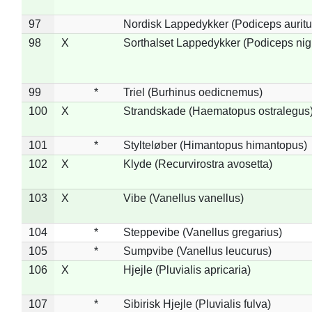
97
Nordisk Lappedykker (Podiceps auritu
98
X
Sorthalset Lappedykker (Podiceps nigri
99
*
Triel (Burhinus oedicnemus)
100
X
Strandskade (Haematopus ostralegus
101
*
Stylteløber (Himantopus himantopus)
102
X
Klyde (Recurvirostra avosetta)
103
X
Vibe (Vanellus vanellus)
104
*
Steppevibe (Vanellus gregarius)
105
*
Sumpvibe (Vanellus leucurus)
106
X
Hjejle (Pluvialis apricaria)
107
*
Sibirisk Hjejle (Pluvialis fulva)