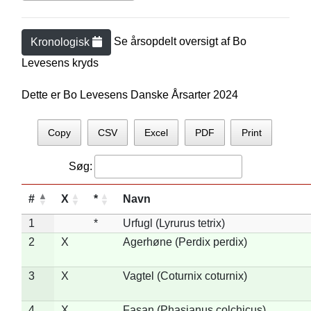
Se årsopdelt oversigt af
Bo
Kronologisk
Levesen
s kryds
Dette er Bo Levesens Danske Årsarter 2024
Copy
CSV
Excel
PDF
Print
Søg:
#
X
*
Navn
1
*
Urfugl (Lyrurus tetrix)
2
X
Agerhøne (Perdix perdix)
3
X
Vagtel (Coturnix coturnix)
4
X
Fasan (Phasianus colchicus)