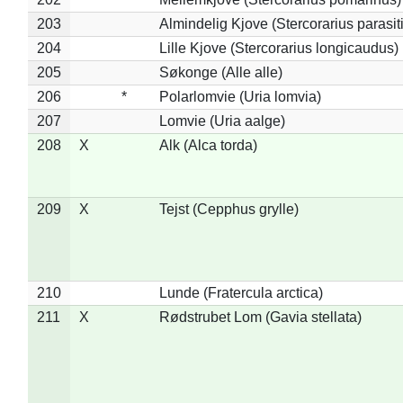
203
Almindelig Kjove (Stercorarius parasit
204
Lille Kjove (Stercorarius longicaudus)
205
Søkonge (Alle alle)
206
*
Polarlomvie (Uria lomvia)
207
Lomvie (Uria aalge)
208
X
Alk (Alca torda)
209
X
Tejst (Cepphus grylle)
210
Lunde (Fratercula arctica)
211
X
Rødstrubet Lom (Gavia stellata)