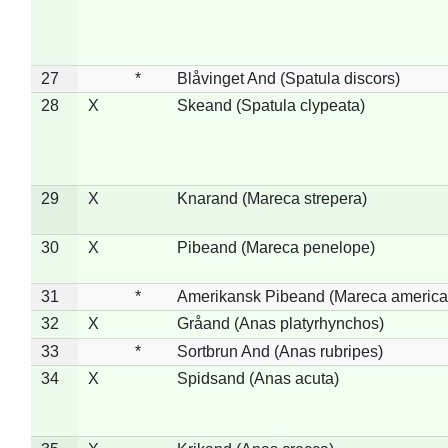
27
*
Blåvinget And (Spatula discors)
28
X
Skeand (Spatula clypeata)
29
X
Knarand (Mareca strepera)
30
X
Pibeand (Mareca penelope)
31
*
Amerikansk Pibeand (Mareca america
32
X
Gråand (Anas platyrhynchos)
33
*
Sortbrun And (Anas rubripes)
34
X
Spidsand (Anas acuta)