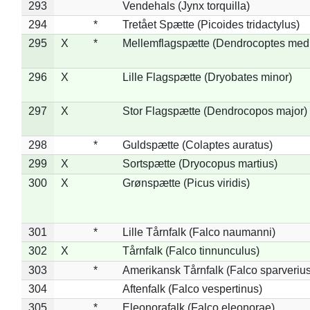
293
Vendehals (Jynx torquilla)
294
*
Tretået Spætte (Picoides tridactylus)
295
X
*
Mellemflagspætte (Dendrocoptes med
296
X
Lille Flagspætte (Dryobates minor)
297
X
Stor Flagspætte (Dendrocopos major)
298
*
Guldspætte (Colaptes auratus)
299
X
Sortspætte (Dryocopus martius)
300
X
Grønspætte (Picus viridis)
301
*
Lille Tårnfalk (Falco naumanni)
302
X
Tårnfalk (Falco tinnunculus)
303
*
Amerikansk Tårnfalk (Falco sparverius
304
Aftenfalk (Falco vespertinus)
305
*
Eleonorafalk (Falco eleonorae)