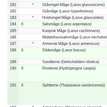
181
*
Gråvinget Måge (Larus glaucescens)
182
Gråmåge (Larus hyperboreus)
183
*
Hvidvinget Måge (Larus glaucoides)
184
X
Sølvmåge (Larus argentatus)
185
Kaspisk Måge (Larus cachinnans)
186
Middelhavssølvmåge (Larus michahell
187
*
Armensk Måge (Larus armenicus)
188
X
Sildemåge (Larus fuscus)
189
Sandterne (Gelochelidon nilotica)
190
X
Rovterne (Hydroprogne caspia)
191
X
Splitterne (Thalasseus sandvicensis)