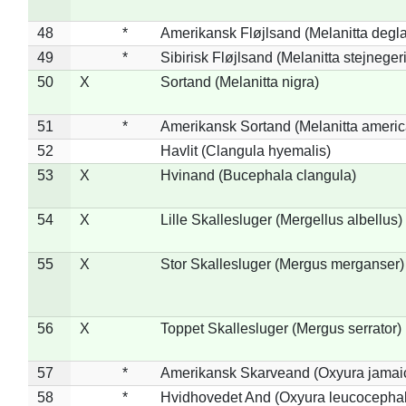
48
*
Amerikansk Fløjlsand (Melanitta degla
49
*
Sibirisk Fløjlsand (Melanitta stejnegeri
50
X
Sortand (Melanitta nigra)
51
*
Amerikansk Sortand (Melanitta ameri
52
Havlit (Clangula hyemalis)
53
X
Hvinand (Bucephala clangula)
54
X
Lille Skallesluger (Mergellus albellus)
55
X
Stor Skallesluger (Mergus merganser)
56
X
Toppet Skallesluger (Mergus serrator)
57
*
Amerikansk Skarveand (Oxyura jamai
58
*
Hvidhovedet And (Oxyura leucocepha