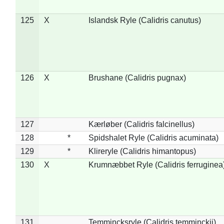
125
X
Islandsk Ryle (Calidris canutus)
126
X
Brushane (Calidris pugnax)
127
Kærløber (Calidris falcinellus)
128
*
Spidshalet Ryle (Calidris acuminata)
129
*
Klireryle (Calidris himantopus)
130
X
Krumnæbbet Ryle (Calidris ferruginea
131
Temmincksryle (Calidris temminckii)