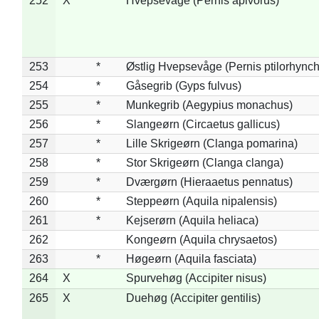
252
X
Hvepsevåge (Pernis apivorus)
253
*
Østlig Hvepsevåge (Pernis ptilorhync
254
*
Gåsegrib (Gyps fulvus)
255
*
Munkegrib (Aegypius monachus)
256
*
Slangeørn (Circaetus gallicus)
257
*
Lille Skrigeørn (Clanga pomarina)
258
*
Stor Skrigeørn (Clanga clanga)
259
*
Dværgørn (Hieraaetus pennatus)
260
*
Steppeørn (Aquila nipalensis)
261
*
Kejserørn (Aquila heliaca)
262
Kongeørn (Aquila chrysaetos)
263
*
Høgeørn (Aquila fasciata)
264
X
Spurvehøg (Accipiter nisus)
265
X
Duehøg (Accipiter gentilis)