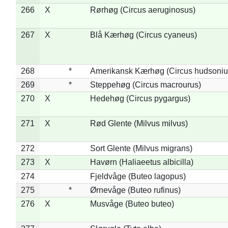
266
X
Rørhøg (Circus aeruginosus)
267
X
Blå Kærhøg (Circus cyaneus)
268
*
Amerikansk Kærhøg (Circus hudsoniu
269
*
Steppehøg (Circus macrourus)
270
X
Hedehøg (Circus pygargus)
271
X
Rød Glente (Milvus milvus)
272
Sort Glente (Milvus migrans)
273
X
Havørn (Haliaeetus albicilla)
274
Fjeldvåge (Buteo lagopus)
275
*
Ørnevåge (Buteo rufinus)
276
X
Musvåge (Buteo buteo)