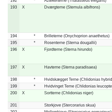
192
*
Aztekerterne (Thalasseus elegans)
193
X
Dværgterne (Sternula albifrons)
194
*
Brilleterne (Onychoprion anaethetus)
195
*
Rosenterne (Sterna dougallii)
196
X
Fjordterne (Sterna hirundo)
197
X
Havterne (Sterna paradisaea)
198
*
Hvidskægget Terne (Chlidonias hybrid
199
*
Hvidvinget Terne (Chlidonias leucopte
200
X
Sortterne (Chlidonias niger)
201
Storkjove (Stercorarius skua)
202
Mellemkjove (Stercorarius pomarinus)