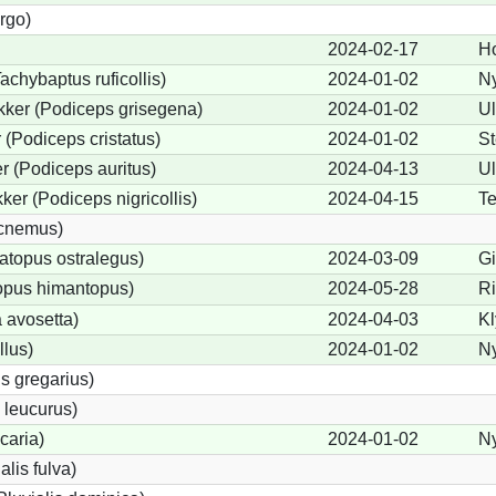
rgo)
2024-02-17
H
achybaptus ruficollis)
2024-01-02
N
kker (Podiceps grisegena)
2024-01-02
Ul
(Podiceps cristatus)
2024-01-02
St
 (Podiceps auritus)
2024-04-13
Ul
er (Podiceps nigricollis)
2024-04-15
T
icnemus)
topus ostralegus)
2024-03-09
Gi
opus himantopus)
2024-05-28
Ri
 avosetta)
2024-04-03
K
llus)
2024-01-02
N
s gregarius)
 leucurus)
icaria)
2024-01-02
N
alis fulva)