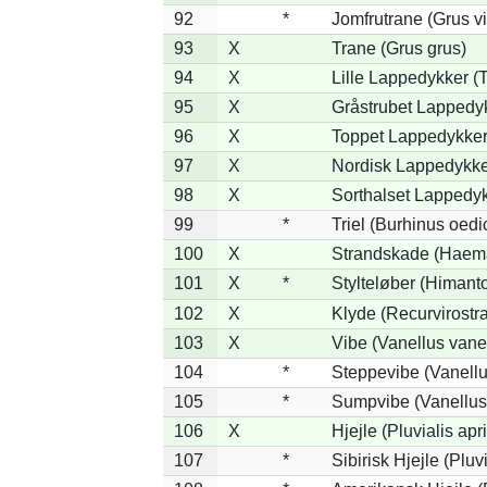
92
*
Jomfrutrane (Grus vi
93
X
Trane (Grus grus)
94
X
Lille Lappedykker (T
95
X
Gråstrubet Lappedy
96
X
Toppet Lappedykker 
97
X
Nordisk Lappedykker
98
X
Sorthalset Lappedykk
99
*
Triel (Burhinus oed
100
X
Strandskade (Haema
101
X
*
Stylteløber (Himant
102
X
Klyde (Recurvirostra
103
X
Vibe (Vanellus vane
104
*
Steppevibe (Vanellu
105
*
Sumpvibe (Vanellus
106
X
Hjejle (Pluvialis apr
107
*
Sibirisk Hjejle (Pluvi