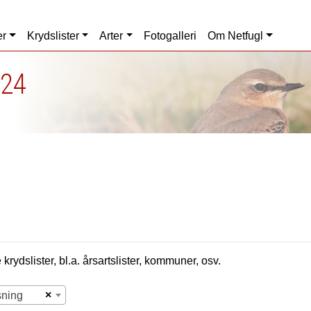
er
Krydslister
Arter
Fotogalleri
Om Netfugl
024
krydslister, bl.a. årsartslister, kommuner, osv.
×
sning