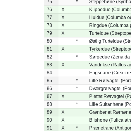
75
*
Steppehøne (Syrrha
76
X
Klippedue (Columba 
77
X
Huldue (Columba o
78
X
Ringdue (Columba 
79
X
Turteldue (Streptopel
80
*
Østlig Turteldue (Str
81
X
Tyrkerdue (Streptop
82
*
Sørgedue (Zenaida 
83
X
Vandrikse (Rallus a
84
Engsnarre (Crex cre
85
*
Lille Rørvagtel (Por
86
*
Dværgrørvagtel (Por
87
X
Plettet Rørvagtel (
88
*
Lille Sultanhøne (Po
89
X
Grønbenet Rørhøne 
90
X
Blishøne (Fulica atr
91
X
*
Prærietrane (Antigo