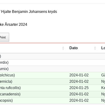
f
Hjalte Benjamin Johansen
s kryds
ke Årsarter 2024
Print
Dato
L
)
rdix)
urnix)
olchicus)
2024-01-02
G
ernicla)
2024-01-02
N
a ruficollis)
2024-01-25
Ke
canadensis)
2024-01-02
N
ucopsis)
2024-01-02
N