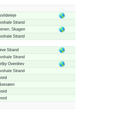
svildeleje
vshale Strand
renen, Skagen
vshale Strand
ve Strand
vshale Strand
lby Overdrev
vshale Strand
yord
åsesøen
yord
yord