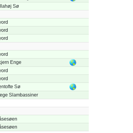
llahøj Sø
yord
yord
yord
yord
jern Enge
yord
yord
ntofte Sø
ege Slambassiner
åsesøen
åsesøen