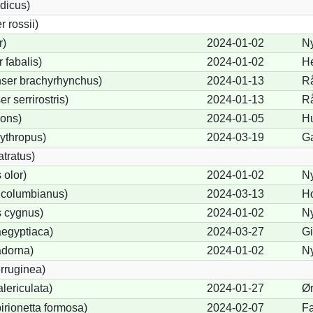
dicus)
 rossii)
r)
2024-01-02
N
fabalis)
2024-01-02
H
ser brachyrhynchus)
2024-01-13
Rå
 serrirostris)
2024-01-13
Rå
rons)
2024-01-05
H
ythropus)
2024-03-19
G
tratus)
olor)
2024-01-02
N
 columbianus)
2024-03-13
Ho
 cygnus)
2024-01-02
N
egyptiaca)
2024-03-27
Gi
adorna)
2024-01-02
N
rruginea)
lericulata)
2024-01-27
Ø
birionetta formosa)
2024-02-07
Fa