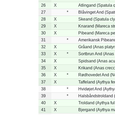
26
X
Atlingand (Spatula 
27
*
Blåvinget And (Spat
28
X
Skeand (Spatula cly
29
X
Knarand (Mareca st
30
X
Pibeand (Mareca pe
31
*
Amerikansk Pibeand
32
X
Gråand (Anas platy
33
X
*
Sortbrun And (Anas 
34
X
Spidsand (Anas acu
35
X
Krikand (Anas crecc
36
X
*
Rødhovedet And (Net
37
X
Taffeland (Aythya fe
38
*
Hvidøjet And (Aythy
39
*
Halsbåndstroldand (
40
X
Troldand (Aythya ful
41
X
Bjergand (Aythya ma