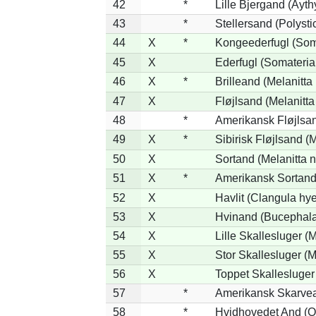
42
*
Lille Bjergand (Aythy
43
*
Stellersand (Polystict
44
X
*
Kongeederfugl (Soma
45
X
Ederfugl (Somateria
46
X
*
Brilleand (Melanitta 
47
X
Fløjlsand (Melanitta
48
*
Amerikansk Fløjlsan
49
X
*
Sibirisk Fløjlsand (M
50
X
Sortand (Melanitta n
51
X
*
Amerikansk Sortand 
52
X
Havlit (Clangula hy
53
X
Hvinand (Bucephala
54
X
Lille Skallesluger (
55
X
Stor Skallesluger (
56
X
Toppet Skallesluger
57
*
Amerikansk Skarvea
58
*
Hvidhovedet And (O