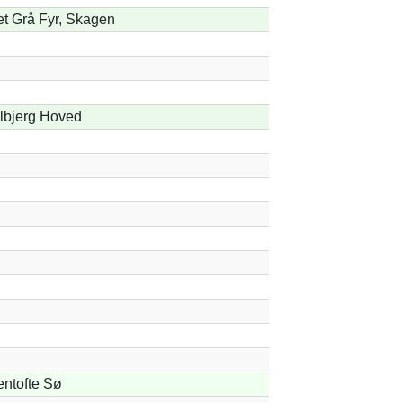
t Grå Fyr, Skagen
lbjerg Hoved
ntofte Sø