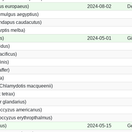
us europaeus)
2024-08-02
De
imulgus aegyptius)
undapus caudacutus)
rptis melba)
s)
2024-05-01
Gi
idus)
acificus)
inis)
ffer)
a)
(Chlamydotis macqueenii)
tetrax)
 glandarius)
ccyzus americanus)
ccyzus erythropthalmus)
us)
2024-05-15
Ge