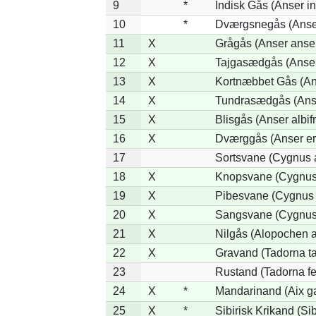
9
*
Indisk Gås (Anser in
10
*
Dværgsnegås (Anser
11
X
Grågås (Anser anse
12
X
Tajgasædgås (Anser 
13
X
Kortnæbbet Gås (An
14
X
Tundrasædgås (Anser
15
X
Blisgås (Anser albif
16
X
Dværggås (Anser er
17
Sortsvane (Cygnus a
18
X
Knopsvane (Cygnus 
19
X
Pibesvane (Cygnus
20
X
Sangsvane (Cygnus
21
X
Nilgås (Alopochen a
22
X
Gravand (Tadorna t
23
Rustand (Tadorna fe
24
X
*
Mandarinand (Aix ga
25
X
*
Sibirisk Krikand (Si