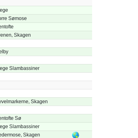
tege
orre Sømose
ntofte
renen, Skagen
elby
ege Slambassiner
velmarkerne, Skagen
ntofte Sø
ege Slambassiner
edermose, Skagen