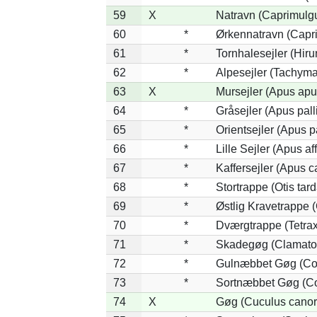
59
X
Natravn (Caprimulg
60
*
Ørkennatravn (Capr
61
*
Tornhalesejler (Hir
62
*
Alpesejler (Tachyma
63
X
Mursejler (Apus apu
64
*
Gråsejler (Apus pall
65
*
Orientsejler (Apus p
66
*
Lille Sejler (Apus aff
67
*
Kaffersejler (Apus ca
68
*
Stortrappe (Otis tard
69
*
Østlig Kravetrappe 
70
*
Dværgtrappe (Tetrax 
71
*
Skadegøg (Clamator
72
*
Gulnæbbet Gøg (Co
73
*
Sortnæbbet Gøg (Co
74
X
Gøg (Cuculus canor