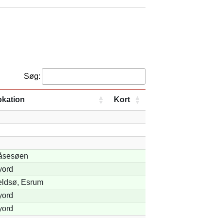
Søg:
okation
Kort
åsesøen
yord
ldsø, Esrum
yord
yord