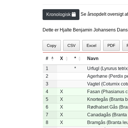
Se årsopdelt oversigt a
Kronologisk
Dette er Hjalte Benjamin Johansens Dans
Copy
CSV
Excel
PDF
#
X
*
Navn
1
*
Urfugl (Lyrurus tetrix
2
Agerhøne (Perdix pe
3
Vagtel (Coturnix cot
4
X
Fasan (Phasianus c
5
X
Knortegås (Branta b
6
X
Rødhalset Gås (Brant
7
X
Canadagås (Branta 
8
X
Bramgås (Branta le