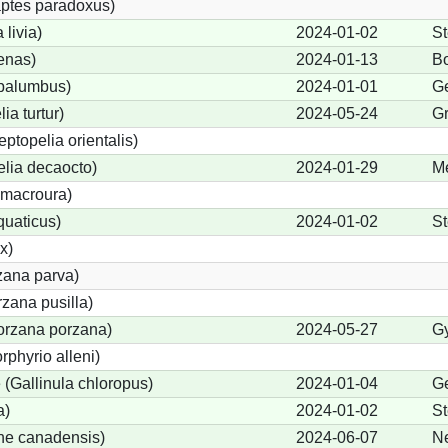
ptes paradoxus)
livia)
2024-01-02
S
enas)
2024-01-13
B
palumbus)
2024-01-01
Ge
ia turtur)
2024-05-24
G
eptopelia orientalis)
elia decaocto)
2024-01-29
M
macroura)
quaticus)
2024-01-02
St
x)
zana parva)
zana pusilla)
Porzana porzana)
2024-05-27
Gy
rphyrio alleni)
(Gallinula chloropus)
2024-01-04
Ge
a)
2024-01-02
St
ne canadensis)
2024-06-07
N