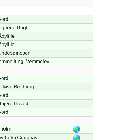
yord
egnede Bugt
bylille
bylille
undesømosen
ammellung, Vemmelev
yord
lløse Bredning
yord
lbjerg Hoved
yord
rholm
vrholm Grusgrav