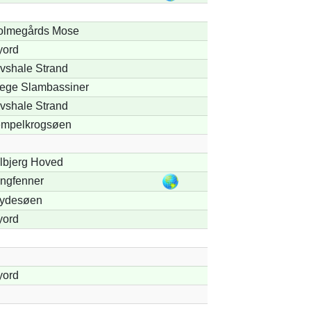
olmegårds Mose
yord
vshale Strand
ege Slambassiner
vshale Strand
empelkrogsøen
lbjerg Hoved
ngfenner
lydesøen
yord
yord