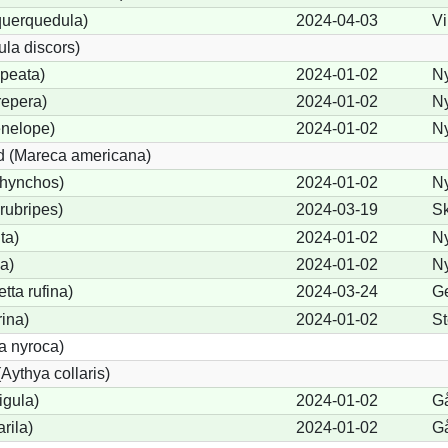
querquedula)
2024-04-03
Vi
ula discors)
peata)
2024-01-02
N
repera)
2024-01-02
N
nelope)
2024-01-02
N
 (Mareca americana)
rhynchos)
2024-01-02
N
rubripes)
2024-03-19
Sk
ta)
2024-01-02
N
a)
2024-01-02
N
ta rufina)
2024-03-24
Ge
rina)
2024-01-02
St
a nyroca)
Aythya collaris)
igula)
2024-01-02
G
rila)
2024-01-02
G