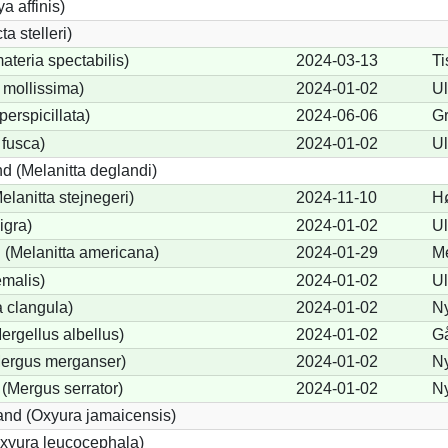
a affinis)
a stelleri)
teria spectabilis)
2024-03-13
Ti
 mollissima)
2024-01-02
Ul
perspicillata)
2024-06-06
G
 fusca)
2024-01-02
Ul
d (Melanitta deglandi)
elanitta stejnegeri)
2024-11-10
Hø
igra)
2024-01-02
Ul
(Melanitta americana)
2024-01-29
Me
emalis)
2024-01-02
Ul
 clangula)
2024-01-02
N
Mergellus albellus)
2024-01-02
G
Mergus merganser)
2024-01-02
N
 (Mergus serrator)
2024-01-02
N
nd (Oxyura jamaicensis)
xyura leucocephala)