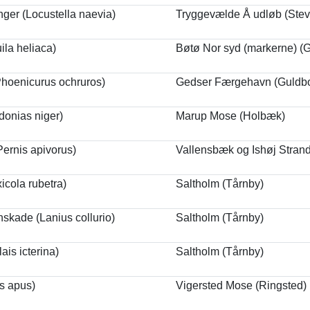
er (Locustella naevia)
Tryggevælde Å udløb (Stev
ila heliaca)
Bøtø Nor syd (markerne) (
Phoenicurus ochruros)
Gedser Færgehavn (Guldb
idonias niger)
Marup Mose (Holbæk)
ernis apivorus)
Vallensbæk og Ishøj Strand
icola rubetra)
Saltholm (Tårnby)
skade (Lanius collurio)
Saltholm (Tårnby)
ais icterina)
Saltholm (Tårnby)
s apus)
Vigersted Mose (Ringsted)