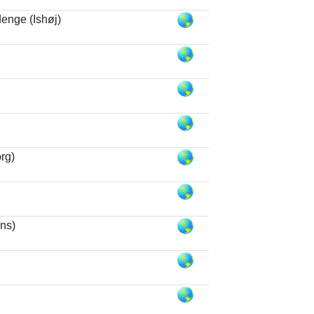
enge (Ishøj)
rg)
ns)