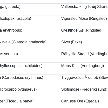
ga glareola)
Vallensbæk og Ishøj Strand
colopax rusticola)
Vigersted Mose (Ringsted)
ga erythropus)
Gyrstinge Sø (Ringsted)
svale (Glareola pratincola)
Sivet (Faxe)
us serinus)
Råbylille Strand (Vordingbo
ylloscopus trochiloides)
Møns Klint (Vordingborg)
(Carpodacus erythrinus)
Tryggevælde Å udløb (Stev
icrocarbo pygmaeus)
Slotsmose (Frederikssund)
per (Ficedula parva)
Ganløse Ore (Egedal)