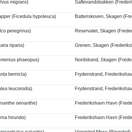
ilvus migrans)
Saftevandsbakken (Freder
apper (Ficedula hypoleuca)
Batteriskoven, Skagen (Fr
lco peregrinus)
Reservatet, Skagen (Frede
ria riparia)
Grenen, Skagen (Frederiks
menius phaeopus)
Nordstrand, Skagen (Frede
nta bernicla)
Frydenstrand, Frederikshav
alea leucorodia)
Frydenstrand, Frederikshav
enanthe oenanthe)
Frederikshavn Havn (Frede
erna hirundo)
Frederikshavn Havn (Frede
rocephalus palustris)
Vigersted Mose (Ringsted)