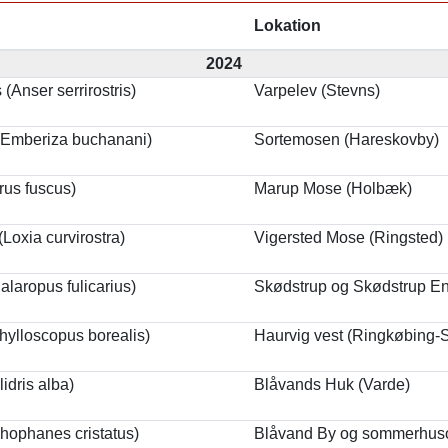
Lokation
2024
Anser serrirostris)
Varpelev (Stevns)
 (Emberiza buchanani)
Sortemosen (Hareskovby)
rus fuscus)
Marup Mose (Holbæk)
Loxia curvirostra)
Vigersted Mose (Ringsted)
laropus fulicarius)
Skødstrup og Skødstrup En
hylloscopus borealis)
Haurvig vest (Ringkøbing-S
idris alba)
Blåvands Huk (Varde)
hophanes cristatus)
Blåvand By og sommerhus