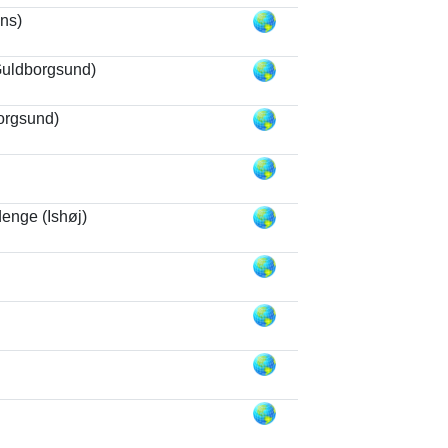
ns)
Guldborgsund)
orgsund)
enge (Ishøj)