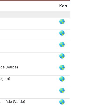
Kort
ge (Varde)
kjern)
område (Varde)