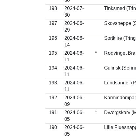
30
198
2024-07-
Tinksmed (Trin
30
197
2024-06-
Skovsneppe (S
29
196
2024-06-
Sortklire (Trin
14
195
2024-06-
*
Rødvinget Brak
11
194
2024-06-
Gulirisk (Serin
11
193
2024-06-
Lundsanger (Ph
11
192
2024-06-
Karmindompap 
09
191
2024-06-
*
Dværgskarv (M
05
190
2024-06-
Lille Fluesnap
05