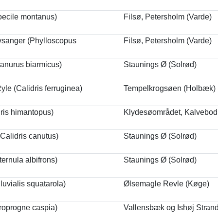
oecile montanus)
Filsø, Petersholm (Varde)
vsanger (Phylloscopus
Filsø, Petersholm (Varde)
nurus biarmicus)
Staunings Ø (Solrød)
e (Calidris ferruginea)
Tempelkrogsøen (Holbæk)
dris himantopus)
Klydesøområdet, Kalvebod
(Calidris canutus)
Staunings Ø (Solrød)
ernula albifrons)
Staunings Ø (Solrød)
luvialis squatarola)
Ølsemagle Revle (Køge)
roprogne caspia)
Vallensbæk og Ishøj Strand