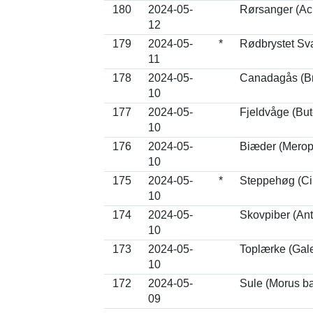
180
2024-05-
Rørsanger (Ac
12
179
2024-05-
*
Rødbrystet Sva
11
178
2024-05-
Canadagås (Br
10
177
2024-05-
Fjeldvåge (Bu
10
176
2024-05-
Biæder (Merop
10
175
2024-05-
*
Steppehøg (Ci
10
174
2024-05-
Skovpiber (Anth
10
173
2024-05-
Toplærke (Gale
10
172
2024-05-
Sule (Morus b
09