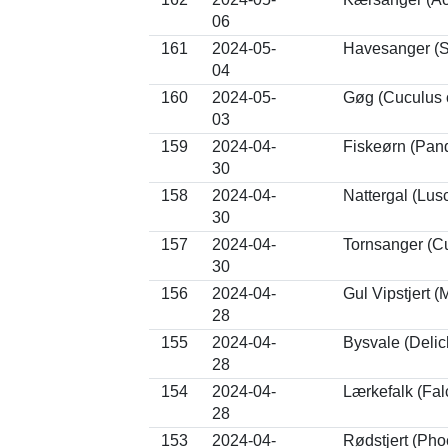
06
161
2024-05-
Havesanger (Sy
04
160
2024-05-
Gøg (Cuculus 
03
159
2024-04-
Fiskeørn (Pand
30
158
2024-04-
Nattergal (Lusc
30
157
2024-04-
Tornsanger (C
30
156
2024-04-
Gul Vipstjert (
28
155
2024-04-
Bysvale (Deli
28
154
2024-04-
Lærkefalk (Fal
28
153
2024-04-
Rødstjert (Pho