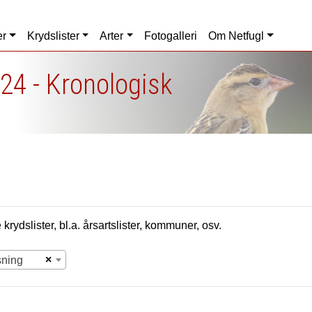
er
Krydslister
Arter
Fotogalleri
Om Netfugl
24 - Kronologisk
krydslister, bl.a. årsartslister, kommuner, osv.
×
sning