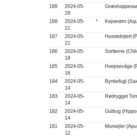
189
2024-05-
Græshoppesang
29
188
2024-05-
*
Kejserørn (Aqu
21
187
2024-05-
Husrødstjert (
21
186
2024-05-
Sortterne (Chl
18
185
2024-05-
Hvepsevåge (P
16
184
2024-05-
Bynkefugl (Sax
14
183
2024-05-
Rødrygget Torn
14
182
2024-05-
Gulbug (Hippol
14
181
2024-05-
Mursejler (Apu
12