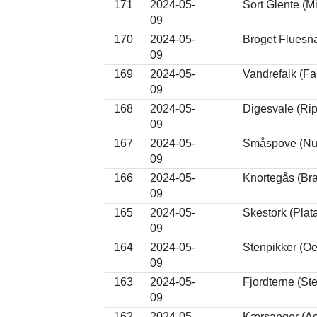
171
2024-05-
Sort Glente (M
09
170
2024-05-
Broget Fluesn
09
169
2024-05-
Vandrefalk (Fa
09
168
2024-05-
Digesvale (Ripa
09
167
2024-05-
Småspove (Nu
09
166
2024-05-
Knortegås (Bra
09
165
2024-05-
Skestork (Plat
09
164
2024-05-
Stenpikker (O
09
163
2024-05-
Fjordterne (St
09
162
2024-05-
Kærsanger (Ac