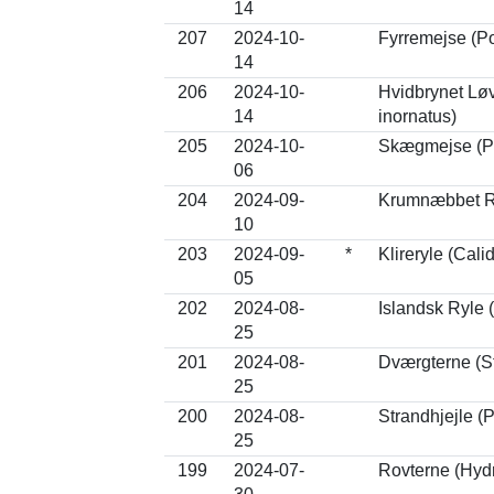
14
207
2024-10-
Fyrremejse (P
14
206
2024-10-
Hvidbrynet Lø
14
inornatus)
205
2024-10-
Skægmejse (Pa
06
204
2024-09-
Krumnæbbet Ryl
10
203
2024-09-
*
Klireryle (Cali
05
202
2024-08-
Islandsk Ryle 
25
201
2024-08-
Dværgterne (St
25
200
2024-08-
Strandhjejle (P
25
199
2024-07-
Rovterne (Hyd