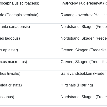
rocephalus scirpaceus)
Kværkeby Fuglereservat (R
le (Cecropis semirufa)
Rørtang - overdrev (Helsin
anta canadensis)
Nordstrand, Skagen (Frede
teo lagopus)
Nordstrand, Skagen (Frede
s apiaster)
Grenen, Skagen (Frederiks
rcus macrourus)
Grenen, Skagen (Frederiks
us trivialis)
Saftevandsbakken (Freder
rida cristata)
Hirtshals (Hjørring)
assanus)
Nordstrand, Skagen (Frede