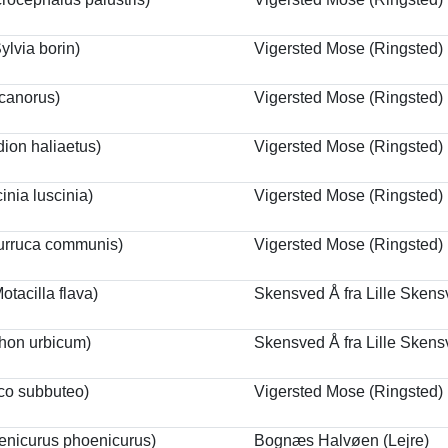
lvia borin)
Vigersted Mose (Ringsted)
canorus)
Vigersted Mose (Ringsted)
ion haliaetus)
Vigersted Mose (Ringsted)
inia luscinia)
Vigersted Mose (Ringsted)
urruca communis)
Vigersted Mose (Ringsted)
Motacilla flava)
Skensved Å fra Lille Skens
chon urbicum)
Skensved Å fra Lille Skens
co subbuteo)
Vigersted Mose (Ringsted)
enicurus phoenicurus)
Bognæs Halvøen (Lejre)