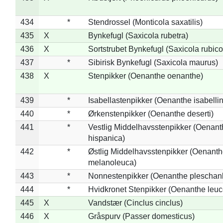
434
*
Stendrossel (Monticola saxatilis)
435
X
Bynkefugl (Saxicola rubetra)
436
X
Sortstrubet Bynkefugl (Saxicola rubico
437
*
Sibirisk Bynkefugl (Saxicola maurus)
438
X
Stenpikker (Oenanthe oenanthe)
439
*
Isabellastenpikker (Oenanthe isabelli
440
*
Ørkenstenpikker (Oenanthe deserti)
441
*
Vestlig Middelhavsstenpikker (Oenant
hispanica)
442
*
Østlig Middelhavsstenpikker (Oenant
melanoleuca)
443
*
Nonnestenpikker (Oenanthe pleschan
444
*
Hvidkronet Stenpikker (Oenanthe leu
445
X
Vandstær (Cinclus cinclus)
446
X
Gråspurv (Passer domesticus)