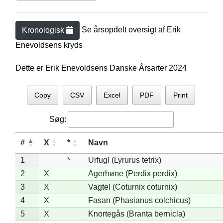
Se årsopdelt oversigt af
Erik
Kronologisk
Enevoldsen
s kryds
Dette er Erik Enevoldsens Danske Årsarter 2024
Copy
CSV
Excel
PDF
Print
Søg:
#
X
*
Navn
1
*
Urfugl (Lyrurus tetrix)
2
X
Agerhøne (Perdix perdix)
3
X
Vagtel (Coturnix coturnix)
4
X
Fasan (Phasianus colchicus)
5
X
Knortegås (Branta bernicla)