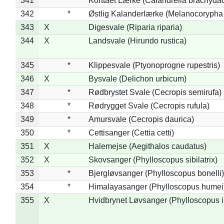
341
*
Korttået Lærke (Calandrella brachydac
342
*
Østlig Kalanderlærke (Melanocorypha
343
X
Digesvale (Riparia riparia)
344
X
Landsvale (Hirundo rustica)
345
*
Klippesvale (Ptyonoprogne rupestris)
346
X
Bysvale (Delichon urbicum)
347
*
Rødbrystet Svale (Cecropis semirufa)
348
*
Rødrygget Svale (Cecropis rufula)
349
*
Amursvale (Cecropis daurica)
350
*
Cettisanger (Cettia cetti)
351
X
Halemejse (Aegithalos caudatus)
352
X
Skovsanger (Phylloscopus sibilatrix)
353
*
Bjergløvsanger (Phylloscopus bonelli)
354
*
Himalayasanger (Phylloscopus humei
355
X
Hvidbrynet Løvsanger (Phylloscopus i