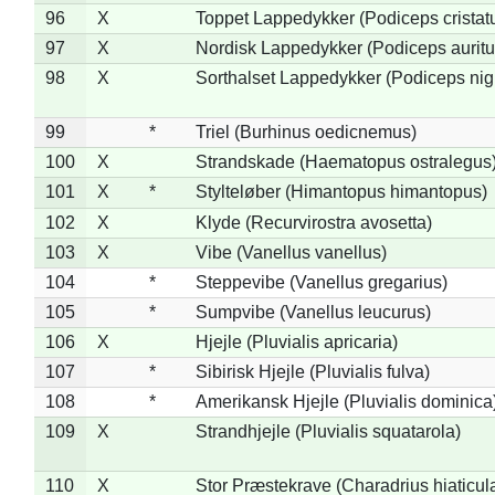
96
X
Toppet Lappedykker (Podiceps cristat
97
X
Nordisk Lappedykker (Podiceps auritu
98
X
Sorthalset Lappedykker (Podiceps nigri
99
*
Triel (Burhinus oedicnemus)
100
X
Strandskade (Haematopus ostralegus
101
X
*
Stylteløber (Himantopus himantopus)
102
X
Klyde (Recurvirostra avosetta)
103
X
Vibe (Vanellus vanellus)
104
*
Steppevibe (Vanellus gregarius)
105
*
Sumpvibe (Vanellus leucurus)
106
X
Hjejle (Pluvialis apricaria)
107
*
Sibirisk Hjejle (Pluvialis fulva)
108
*
Amerikansk Hjejle (Pluvialis dominica
109
X
Strandhjejle (Pluvialis squatarola)
110
X
Stor Præstekrave (Charadrius hiaticul