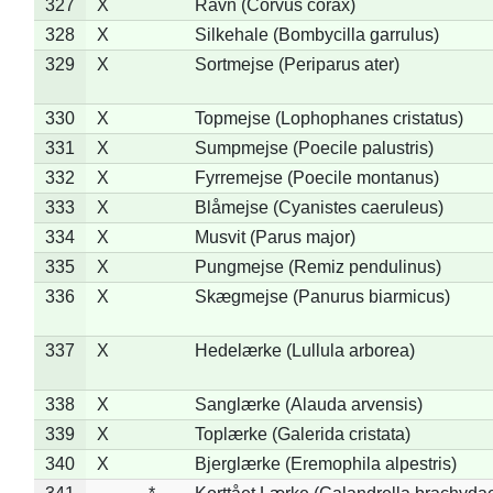
327
X
Ravn (Corvus corax)
328
X
Silkehale (Bombycilla garrulus)
329
X
Sortmejse (Periparus ater)
330
X
Topmejse (Lophophanes cristatus)
331
X
Sumpmejse (Poecile palustris)
332
X
Fyrremejse (Poecile montanus)
333
X
Blåmejse (Cyanistes caeruleus)
334
X
Musvit (Parus major)
335
X
Pungmejse (Remiz pendulinus)
336
X
Skægmejse (Panurus biarmicus)
337
X
Hedelærke (Lullula arborea)
338
X
Sanglærke (Alauda arvensis)
339
X
Toplærke (Galerida cristata)
340
X
Bjerglærke (Eremophila alpestris)