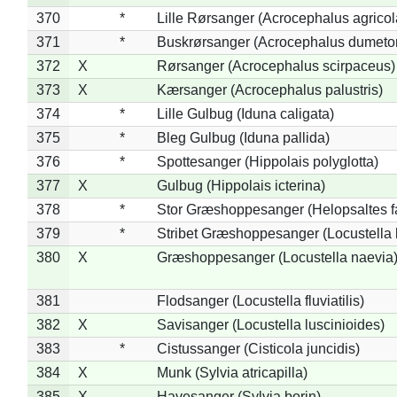
370
*
Lille Rørsanger (Acrocephalus agricol
371
*
Buskrørsanger (Acrocephalus dumeto
372
X
Rørsanger (Acrocephalus scirpaceus)
373
X
Kærsanger (Acrocephalus palustris)
374
*
Lille Gulbug (Iduna caligata)
375
*
Bleg Gulbug (Iduna pallida)
376
*
Spottesanger (Hippolais polyglotta)
377
X
Gulbug (Hippolais icterina)
378
*
Stor Græshoppesanger (Helopsaltes fa
379
*
Stribet Græshoppesanger (Locustella 
380
X
Græshoppesanger (Locustella naevia
381
Flodsanger (Locustella fluviatilis)
382
X
Savisanger (Locustella luscinioides)
383
*
Cistussanger (Cisticola juncidis)
384
X
Munk (Sylvia atricapilla)
385
X
Havesanger (Sylvia borin)