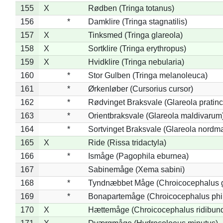
155
X
Rødben (Tringa totanus)
156
*
Damklire (Tringa stagnatilis)
157
X
Tinksmed (Tringa glareola)
158
X
Sortklire (Tringa erythropus)
159
X
Hvidklire (Tringa nebularia)
160
*
Stor Gulben (Tringa melanoleuca)
161
*
Ørkenløber (Cursorius cursor)
162
*
Rødvinget Braksvale (Glareola pratinc
163
*
Orientbraksvale (Glareola maldivarum
164
*
Sortvinget Braksvale (Glareola nordm
165
X
Ride (Rissa tridactyla)
166
*
Ismåge (Pagophila eburnea)
167
Sabinemåge (Xema sabini)
168
*
Tyndnæbbet Måge (Chroicocephalus 
169
*
Bonapartemåge (Chroicocephalus phil
170
X
Hættemåge (Chroicocephalus ridibun