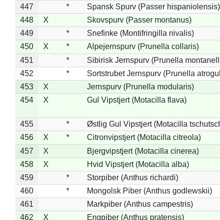
447
*
Spansk Spurv (Passer hispaniolensis)
448
X
Skovspurv (Passer montanus)
449
*
Snefinke (Montifringilla nivalis)
450
X
*
Alpejernspurv (Prunella collaris)
451
*
Sibirisk Jernspurv (Prunella montanell
452
*
Sortstrubet Jernspurv (Prunella atrogul
453
X
Jernspurv (Prunella modularis)
454
X
Gul Vipstjert (Motacilla flava)
455
*
Østlig Gul Vipstjert (Motacilla tschuts
456
X
*
Citronvipstjert (Motacilla citreola)
457
X
Bjergvipstjert (Motacilla cinerea)
458
X
Hvid Vipstjert (Motacilla alba)
459
*
Storpiber (Anthus richardi)
460
*
Mongolsk Piber (Anthus godlewskii)
461
Markpiber (Anthus campestris)
462
X
Engpiber (Anthus pratensis)