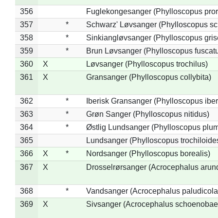
356
Fuglekongesanger (Phylloscopus pror
357
*
Schwarz' Løvsanger (Phylloscopus sc
358
*
Sinkiangløvsanger (Phylloscopus gris
359
*
Brun Løvsanger (Phylloscopus fuscat
360
X
Løvsanger (Phylloscopus trochilus)
361
X
Gransanger (Phylloscopus collybita)
362
*
Iberisk Gransanger (Phylloscopus iber
363
*
Grøn Sanger (Phylloscopus nitidus)
364
*
Østlig Lundsanger (Phylloscopus plum
365
Lundsanger (Phylloscopus trochiloide
366
X
*
Nordsanger (Phylloscopus borealis)
367
X
Drosselrørsanger (Acrocephalus arun
368
*
Vandsanger (Acrocephalus paludicola
369
X
Sivsanger (Acrocephalus schoenobae