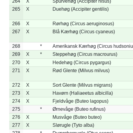
264
X
Spurvehøg (Accipiter nisus)
265
X
Duehøg (Accipiter gentilis)
266
X
Rørhøg (Circus aeruginosus)
267
X
Blå Kærhøg (Circus cyaneus)
268
*
Amerikansk Kærhøg (Circus hudsoniu
269
X
*
Steppehøg (Circus macrourus)
270
X
Hedehøg (Circus pygargus)
271
X
Rød Glente (Milvus milvus)
272
X
Sort Glente (Milvus migrans)
273
X
Havørn (Haliaeetus albicilla)
274
X
Fjeldvåge (Buteo lagopus)
275
*
Ørnevåge (Buteo rufinus)
276
X
Musvåge (Buteo buteo)
277
X
Slørugle (Tyto alba)