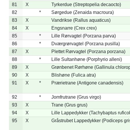
81
X
Tyrkerdue (Streptopelia decaocto)
82
*
Sørgedue (Zenaida macroura)
83
X
Vandrikse (Rallus aquaticus)
84
X
Engsnarre (Crex crex)
85
*
Lille Rørvagtel (Porzana parva)
86
*
Dværgrørvagtel (Porzana pusilla)
87
X
Plettet Rørvagtel (Porzana porzana)
88
*
Lille Sultanhøne (Porphyrio alleni)
89
X
Grønbenet Rørhøne (Gallinula chloro
90
X
Blishøne (Fulica atra)
91
X
*
Prærietrane (Antigone canadensis)
92
*
Jomfrutrane (Grus virgo)
93
X
Trane (Grus grus)
94
X
Lille Lappedykker (Tachybaptus ruficol
95
X
Gråstrubet Lappedykker (Podiceps gr