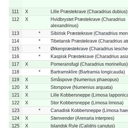
111
X
Lille Præstekrave (Charadrius dubius)
112
X
Hvidbrystet Præstekrave (Charadrius
alexandrinus)
113
*
Sibirisk Præstekrave (Charadrius mon
114
*
Tibetansk Præstekrave (Charadrius atr
115
*
Ørkenpræstekrave (Charadrius leschen
116
*
Kaspisk Præstekrave (Charadrius asia
117
X
Pomeransfugl (Charadrius morinellus)
118
*
Bartramsklire (Bartramia longicauda)
119
X
Småspove (Numenius phaeopus)
120
X
Storspove (Numenius arquata)
121
X
Lille Kobbersneppe (Limosa lapponic
122
X
Stor Kobbersneppe (Limosa limosa)
123
*
Canadisk Kobbersneppe (Limosa hae
124
X
Stenvender (Arenaria interpres)
125
X
Islandsk Ryle (Calidris canutus)