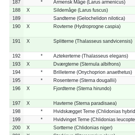
187
*
Armensk Måge (Larus armenicus)
188
X
Sildemåge (Larus fuscus)
189
Sandterne (Gelochelidon nilotica)
190
X
Rovterne (Hydroprogne caspia)
191
X
Splitterne (Thalasseus sandvicensis)
192
*
Aztekerterne (Thalasseus elegans)
193
X
Dværgterne (Sternula albifrons)
194
*
Brilleterne (Onychoprion anaethetus)
195
*
Rosenterne (Sterna dougallii)
196
X
Fjordterne (Sterna hirundo)
197
X
Havterne (Sterna paradisaea)
198
*
Hvidskægget Terne (Chlidonias hybrid
199
*
Hvidvinget Terne (Chlidonias leucopte
200
X
Sortterne (Chlidonias niger)