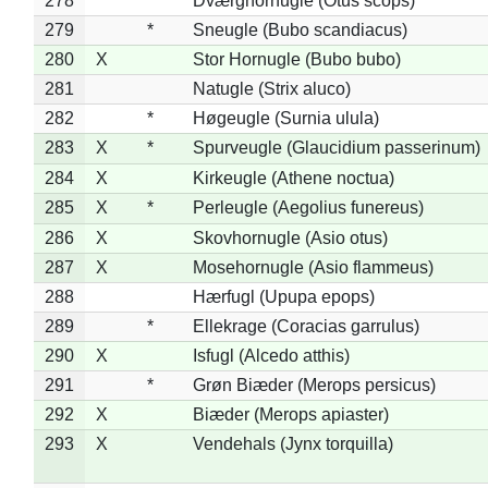
278
*
Dværghornugle (Otus scops)
279
*
Sneugle (Bubo scandiacus)
280
X
Stor Hornugle (Bubo bubo)
281
Natugle (Strix aluco)
282
*
Høgeugle (Surnia ulula)
283
X
*
Spurveugle (Glaucidium passerinum)
284
X
Kirkeugle (Athene noctua)
285
X
*
Perleugle (Aegolius funereus)
286
X
Skovhornugle (Asio otus)
287
X
Mosehornugle (Asio flammeus)
288
Hærfugl (Upupa epops)
289
*
Ellekrage (Coracias garrulus)
290
X
Isfugl (Alcedo atthis)
291
*
Grøn Biæder (Merops persicus)
292
X
Biæder (Merops apiaster)
293
X
Vendehals (Jynx torquilla)