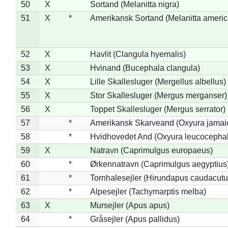
50
X
Sortand (Melanitta nigra)
51
X
*
Amerikansk Sortand (Melanitta ameri
52
X
Havlit (Clangula hyemalis)
53
X
Hvinand (Bucephala clangula)
54
X
Lille Skallesluger (Mergellus albellus)
55
X
Stor Skallesluger (Mergus merganser)
56
X
Toppet Skallesluger (Mergus serrator)
57
*
Amerikansk Skarveand (Oxyura jamai
58
*
Hvidhovedet And (Oxyura leucocepha
59
X
Natravn (Caprimulgus europaeus)
60
*
Ørkennatravn (Caprimulgus aegyptius
61
*
Tornhalesejler (Hirundapus caudacutu
62
*
Alpesejler (Tachymarptis melba)
63
X
Mursejler (Apus apus)
64
*
Gråsejler (Apus pallidus)