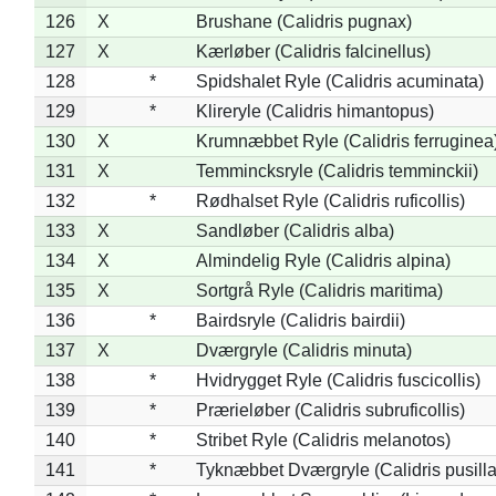
126
X
Brushane (Calidris pugnax)
127
X
Kærløber (Calidris falcinellus)
128
*
Spidshalet Ryle (Calidris acuminata)
129
*
Klireryle (Calidris himantopus)
130
X
Krumnæbbet Ryle (Calidris ferruginea
131
X
Temmincksryle (Calidris temminckii)
132
*
Rødhalset Ryle (Calidris ruficollis)
133
X
Sandløber (Calidris alba)
134
X
Almindelig Ryle (Calidris alpina)
135
X
Sortgrå Ryle (Calidris maritima)
136
*
Bairdsryle (Calidris bairdii)
137
X
Dværgryle (Calidris minuta)
138
*
Hvidrygget Ryle (Calidris fuscicollis)
139
*
Prærieløber (Calidris subruficollis)
140
*
Stribet Ryle (Calidris melanotos)
141
*
Tyknæbbet Dværgryle (Calidris pusilla