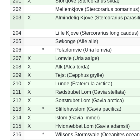
201
X
Storkjove (Stercorarius skua)
202
Mellemkjove (Stercorarius pomarinus)
203
X
Almindelig Kjove (Stercorarius parasit
204
Lille Kjove (Stercorarius longicaudus)
205
Søkonge (Alle alle)
206
*
Polarlomvie (Uria lomvia)
207
X
Lomvie (Uria aalge)
208
X
Alk (Alca torda)
209
X
Tejst (Cepphus grylle)
210
X
Lunde (Fratercula arctica)
211
X
Rødstrubet Lom (Gavia stellata)
212
X
Sortstrubet Lom (Gavia arctica)
213
X
*
Stillehavslom (Gavia pacifica)
214
X
Islom (Gavia immer)
215
X
Hvidnæbbet Lom (Gavia adamsii)
216
*
Wilsons Stormsvale (Oceanites ocean