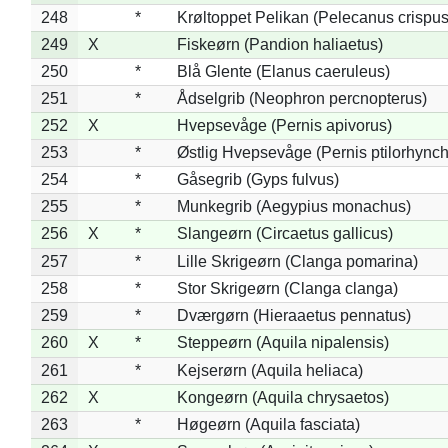
248
*
Krøltoppet Pelikan (Pelecanus crispus
249
X
Fiskeørn (Pandion haliaetus)
250
*
Blå Glente (Elanus caeruleus)
251
*
Ådselgrib (Neophron percnopterus)
252
X
Hvepsevåge (Pernis apivorus)
253
*
Østlig Hvepsevåge (Pernis ptilorhync
254
*
Gåsegrib (Gyps fulvus)
255
*
Munkegrib (Aegypius monachus)
256
X
*
Slangeørn (Circaetus gallicus)
257
*
Lille Skrigeørn (Clanga pomarina)
258
*
Stor Skrigeørn (Clanga clanga)
259
*
Dværgørn (Hieraaetus pennatus)
260
X
*
Steppeørn (Aquila nipalensis)
261
*
Kejserørn (Aquila heliaca)
262
X
Kongeørn (Aquila chrysaetos)
263
*
Høgeørn (Aquila fasciata)