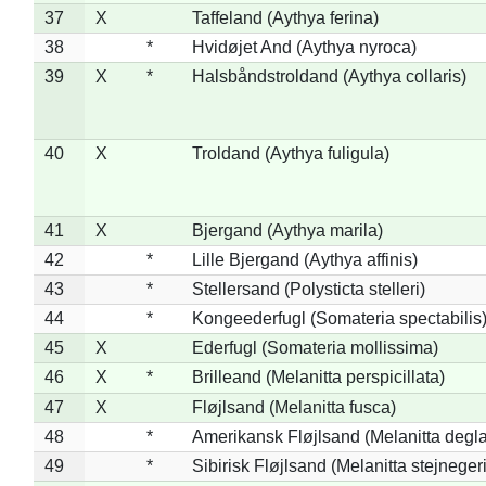
37
X
Taffeland (Aythya ferina)
38
*
Hvidøjet And (Aythya nyroca)
39
X
*
Halsbåndstroldand (Aythya collaris)
40
X
Troldand (Aythya fuligula)
41
X
Bjergand (Aythya marila)
42
*
Lille Bjergand (Aythya affinis)
43
*
Stellersand (Polysticta stelleri)
44
*
Kongeederfugl (Somateria spectabilis
45
X
Ederfugl (Somateria mollissima)
46
X
*
Brilleand (Melanitta perspicillata)
47
X
Fløjlsand (Melanitta fusca)
48
*
Amerikansk Fløjlsand (Melanitta degla
49
*
Sibirisk Fløjlsand (Melanitta stejnegeri