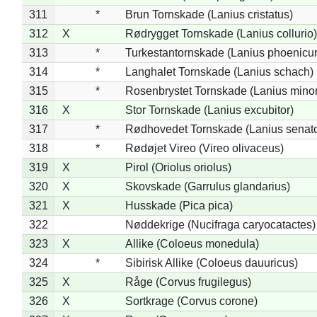
311
*
Brun Tornskade (Lanius cristatus)
312
X
Rødrygget Tornskade (Lanius collurio)
313
*
Turkestantornskade (Lanius phoenicur
314
*
Langhalet Tornskade (Lanius schach)
315
*
Rosenbrystet Tornskade (Lanius minor
316
X
Stor Tornskade (Lanius excubitor)
317
*
Rødhovedet Tornskade (Lanius senato
318
*
Rødøjet Vireo (Vireo olivaceus)
319
X
Pirol (Oriolus oriolus)
320
X
Skovskade (Garrulus glandarius)
321
X
Husskade (Pica pica)
322
Nøddekrige (Nucifraga caryocatactes)
323
X
Allike (Coloeus monedula)
324
*
Sibirisk Allike (Coloeus dauuricus)
325
X
Råge (Corvus frugilegus)
326
X
Sortkrage (Corvus corone)