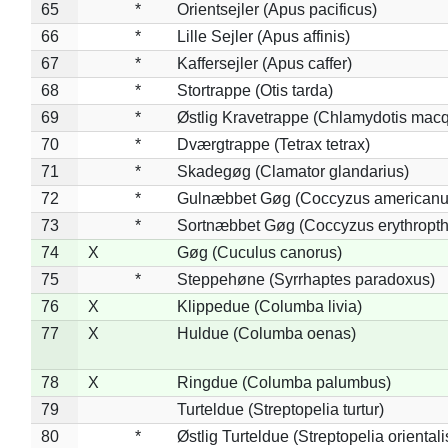
65
*
Orientsejler (Apus pacificus)
66
*
Lille Sejler (Apus affinis)
67
*
Kaffersejler (Apus caffer)
68
*
Stortrappe (Otis tarda)
69
*
Østlig Kravetrappe (Chlamydotis macq
70
*
Dværgtrappe (Tetrax tetrax)
71
*
Skadegøg (Clamator glandarius)
72
*
Gulnæbbet Gøg (Coccyzus americanu
73
*
Sortnæbbet Gøg (Coccyzus erythropt
74
X
Gøg (Cuculus canorus)
75
*
Steppehøne (Syrrhaptes paradoxus)
76
X
Klippedue (Columba livia)
77
X
Huldue (Columba oenas)
78
X
Ringdue (Columba palumbus)
79
Turteldue (Streptopelia turtur)
80
*
Østlig Turteldue (Streptopelia orientali