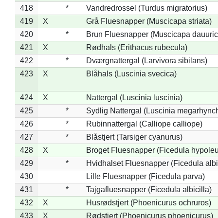
418
*
Vandredrossel (Turdus migratorius)
419
X
Grå Fluesnapper (Muscicapa striata)
420
*
Brun Fluesnapper (Muscicapa dauuric
421
X
Rødhals (Erithacus rubecula)
422
*
Dværgnattergal (Larvivora sibilans)
423
X
Blåhals (Luscinia svecica)
424
X
Nattergal (Luscinia luscinia)
425
*
Sydlig Nattergal (Luscinia megarhync
426
*
Rubinnattergal (Calliope calliope)
427
*
Blåstjert (Tarsiger cyanurus)
428
X
Broget Fluesnapper (Ficedula hypole
429
*
Hvidhalset Fluesnapper (Ficedula albic
430
Lille Fluesnapper (Ficedula parva)
431
*
Tajgafluesnapper (Ficedula albicilla)
432
X
Husrødstjert (Phoenicurus ochruros)
433
X
Rødstjert (Phoenicurus phoenicurus)