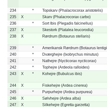
234
*
Topskarv (Phalacrocorax aristotelis)
235
X
Skarv (Phalacrocorax carbo)
236
*
Sort Ibis (Plegadis falcinellus)
237
X
Skestork (Platalea leucorodia)
238
X
Rørdrum (Botaurus stellaris)
239
*
Amerikansk Rørdrum (Botaurus lentig
240
*
Dværghejre (Ixobrychus minutus)
241
*
Nathejre (Nycticorax nycticorax)
242
*
Tophejre (Ardeola ralloides)
243
X
*
Kohejre (Bubulcus ibis)
244
X
Fiskehejre (Ardea cinerea)
245
*
Purpurhejre (Ardea purpurea)
246
X
Sølvhejre (Ardea alba)
247
X
Silkehejre (Egretta garzetta)