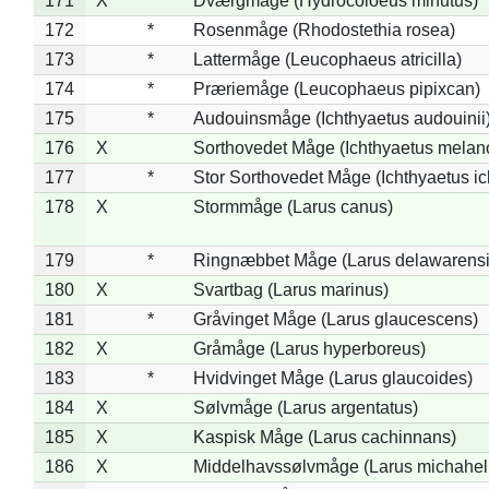
171
X
Dværgmåge (Hydrocoloeus minutus)
172
*
Rosenmåge (Rhodostethia rosea)
173
*
Lattermåge (Leucophaeus atricilla)
174
*
Præriemåge (Leucophaeus pipixcan)
175
*
Audouinsmåge (Ichthyaetus audouinii
176
X
Sorthovedet Måge (Ichthyaetus melan
177
*
Stor Sorthovedet Måge (Ichthyaetus ic
178
X
Stormmåge (Larus canus)
179
*
Ringnæbbet Måge (Larus delawarensi
180
X
Svartbag (Larus marinus)
181
*
Gråvinget Måge (Larus glaucescens)
182
X
Gråmåge (Larus hyperboreus)
183
*
Hvidvinget Måge (Larus glaucoides)
184
X
Sølvmåge (Larus argentatus)
185
X
Kaspisk Måge (Larus cachinnans)
186
X
Middelhavssølvmåge (Larus michahell