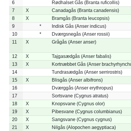
6
Rødhalset Gås (Branta ruficollis)
7
X
Canadagås (Branta canadensis)
8
X
Bramgås (Branta leucopsis)
9
*
Indisk Gås (Anser indicus)
10
*
Dværgsnegås (Anser rossii)
11
X
Grågås (Anser anser)
12
X
Tajgasædgås (Anser fabalis)
13
X
Kortnæbbet Gås (Anser brachyrhynch
14
Tundrasædgås (Anser serrirostris)
15
X
Blisgås (Anser albifrons)
16
Dværggås (Anser erythropus)
17
Sortsvane (Cygnus atratus)
18
X
Knopsvane (Cygnus olor)
19
X
Pibesvane (Cygnus columbianus)
20
X
Sangsvane (Cygnus cygnus)
21
X
Nilgås (Alopochen aegyptiaca)