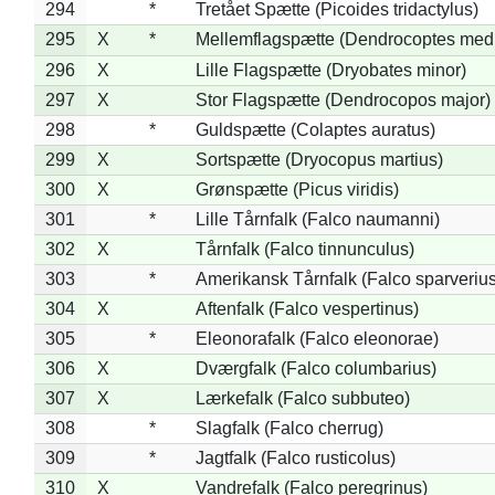
294
*
Tretået Spætte (Picoides tridactylus)
295
X
*
Mellemflagspætte (Dendrocoptes med
296
X
Lille Flagspætte (Dryobates minor)
297
X
Stor Flagspætte (Dendrocopos major)
298
*
Guldspætte (Colaptes auratus)
299
X
Sortspætte (Dryocopus martius)
300
X
Grønspætte (Picus viridis)
301
*
Lille Tårnfalk (Falco naumanni)
302
X
Tårnfalk (Falco tinnunculus)
303
*
Amerikansk Tårnfalk (Falco sparverius
304
X
Aftenfalk (Falco vespertinus)
305
*
Eleonorafalk (Falco eleonorae)
306
X
Dværgfalk (Falco columbarius)
307
X
Lærkefalk (Falco subbuteo)
308
*
Slagfalk (Falco cherrug)
309
*
Jagtfalk (Falco rusticolus)
310
X
Vandrefalk (Falco peregrinus)