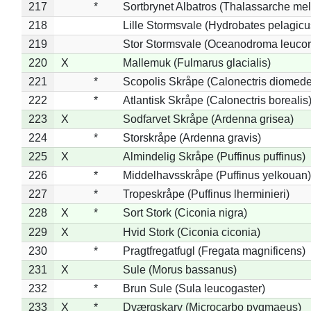
217
*
Sortbrynet Albatros (Thalassarche me
218
Lille Stormsvale (Hydrobates pelagicu
219
Stor Stormsvale (Oceanodroma leuco
220
X
Mallemuk (Fulmarus glacialis)
221
*
Scopolis Skråpe (Calonectris diomed
222
*
Atlantisk Skråpe (Calonectris borealis
223
X
Sodfarvet Skråpe (Ardenna grisea)
224
*
Storskråpe (Ardenna gravis)
225
X
Almindelig Skråpe (Puffinus puffinus)
226
*
Middelhavsskråpe (Puffinus yelkouan)
227
*
Tropeskråpe (Puffinus lherminieri)
228
X
*
Sort Stork (Ciconia nigra)
229
X
Hvid Stork (Ciconia ciconia)
230
*
Pragtfregatfugl (Fregata magnificens)
231
X
Sule (Morus bassanus)
232
*
Brun Sule (Sula leucogaster)
233
X
*
Dværgskarv (Microcarbo pygmaeus)