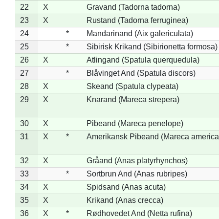
22
X
Gravand (Tadorna tadorna)
23
X
Rustand (Tadorna ferruginea)
24
*
Mandarinand (Aix galericulata)
25
*
Sibirisk Krikand (Sibirionetta formosa)
26
X
Atlingand (Spatula querquedula)
27
*
Blåvinget And (Spatula discors)
28
X
Skeand (Spatula clypeata)
29
X
Knarand (Mareca strepera)
30
X
Pibeand (Mareca penelope)
31
X
*
Amerikansk Pibeand (Mareca america
32
X
Gråand (Anas platyrhynchos)
33
*
Sortbrun And (Anas rubripes)
34
X
Spidsand (Anas acuta)
35
X
Krikand (Anas crecca)
36
X
*
Rødhovedet And (Netta rufina)