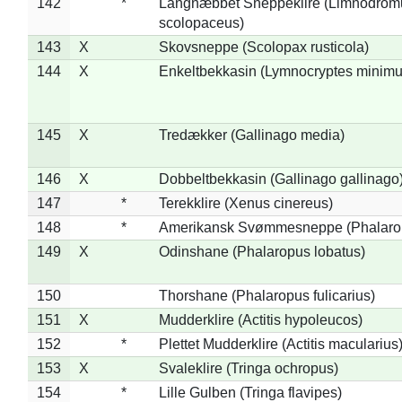
142
*
Langnæbbet Sneppeklire (Limnodrom
scolopaceus)
143
X
Skovsneppe (Scolopax rusticola)
144
X
Enkeltbekkasin (Lymnocryptes minimu
145
X
Tredækker (Gallinago media)
146
X
Dobbeltbekkasin (Gallinago gallinago
147
*
Terekklire (Xenus cinereus)
148
*
Amerikansk Svømmesneppe (Phalaropu
149
X
Odinshane (Phalaropus lobatus)
150
Thorshane (Phalaropus fulicarius)
151
X
Mudderklire (Actitis hypoleucos)
152
*
Plettet Mudderklire (Actitis macularius
153
X
Svaleklire (Tringa ochropus)
154
*
Lille Gulben (Tringa flavipes)