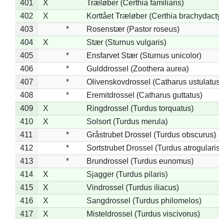
401
X
Træløber (Certhia familiaris)
402
X
Korttået Træløber (Certhia brachydact
403
*
Rosenstær (Pastor roseus)
404
X
Stær (Sturnus vulgaris)
405
*
Ensfarvet Stær (Sturnus unicolor)
406
*
Gulddrossel (Zoothera aurea)
407
*
Olivenskovdrossel (Catharus ustulatus
408
*
Eremitdrossel (Catharus guttatus)
409
X
Ringdrossel (Turdus torquatus)
410
X
Solsort (Turdus merula)
411
*
Gråstrubet Drossel (Turdus obscurus)
412
*
Sortstrubet Drossel (Turdus atrogularis
413
*
Brundrossel (Turdus eunomus)
414
X
Sjagger (Turdus pilaris)
415
X
Vindrossel (Turdus iliacus)
416
X
Sangdrossel (Turdus philomelos)
417
X
Misteldrossel (Turdus viscivorus)