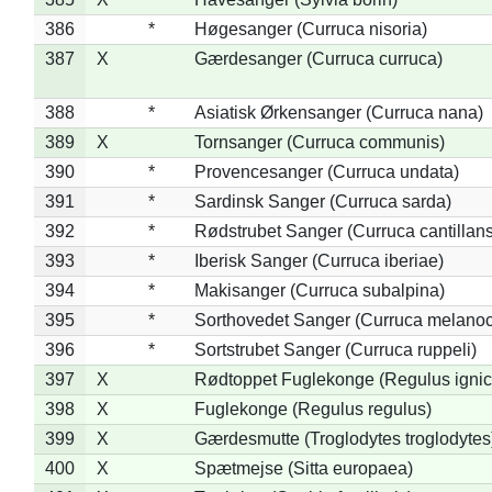
386
*
Høgesanger (Curruca nisoria)
387
X
Gærdesanger (Curruca curruca)
388
*
Asiatisk Ørkensanger (Curruca nana)
389
X
Tornsanger (Curruca communis)
390
*
Provencesanger (Curruca undata)
391
*
Sardinsk Sanger (Curruca sarda)
392
*
Rødstrubet Sanger (Curruca cantillans
393
*
Iberisk Sanger (Curruca iberiae)
394
*
Makisanger (Curruca subalpina)
395
*
Sorthovedet Sanger (Curruca melano
396
*
Sortstrubet Sanger (Curruca ruppeli)
397
X
Rødtoppet Fuglekonge (Regulus ignica
398
X
Fuglekonge (Regulus regulus)
399
X
Gærdesmutte (Troglodytes troglodytes
400
X
Spætmejse (Sitta europaea)