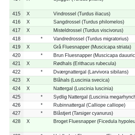
415
X
Vindrossel (Turdus iliacus)
416
X
Sangdrossel (Turdus philomelos)
417
X
Misteldrossel (Turdus viscivorus)
418
*
Vandredrossel (Turdus migratorius)
419
X
Grå Fluesnapper (Muscicapa striata)
420
*
Brun Fluesnapper (Muscicapa dauuric
421
X
Rødhals (Erithacus rubecula)
422
*
Dværgnattergal (Larvivora sibilans)
423
X
Blåhals (Luscinia svecica)
424
X
Nattergal (Luscinia luscinia)
425
*
Sydlig Nattergal (Luscinia megarhync
426
*
Rubinnattergal (Calliope calliope)
427
*
Blåstjert (Tarsiger cyanurus)
428
X
Broget Fluesnapper (Ficedula hypole