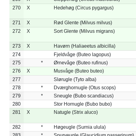
270
X
Hedehøg (Circus pygargus)
271
X
Rød Glente (Milvus milvus)
272
X
Sort Glente (Milvus migrans)
273
X
Havørn (Haliaeetus albicilla)
274
Fjeldvåge (Buteo lagopus)
275
*
Ørnevåge (Buteo rufinus)
276
X
Musvåge (Buteo buteo)
277
Slørugle (Tyto alba)
278
*
Dværghornugle (Otus scops)
279
*
Sneugle (Bubo scandiacus)
280
Stor Hornugle (Bubo bubo)
281
X
Natugle (Strix aluco)
282
*
Høgeugle (Surnia ulula)
283
*
Spurveugle (Glaucidium passerinum)