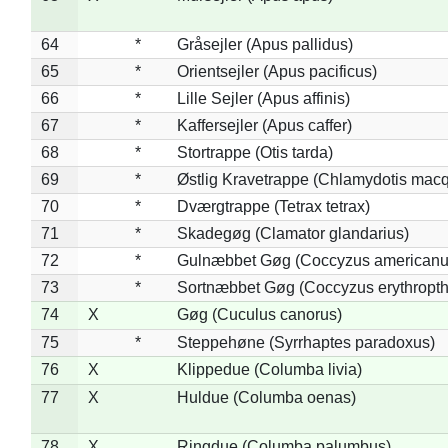
64
*
Gråsejler (Apus pallidus)
65
*
Orientsejler (Apus pacificus)
66
*
Lille Sejler (Apus affinis)
67
*
Kaffersejler (Apus caffer)
68
*
Stortrappe (Otis tarda)
69
*
Østlig Kravetrappe (Chlamydotis macq
70
*
Dværgtrappe (Tetrax tetrax)
71
*
Skadegøg (Clamator glandarius)
72
*
Gulnæbbet Gøg (Coccyzus americanu
73
*
Sortnæbbet Gøg (Coccyzus erythropt
74
X
Gøg (Cuculus canorus)
75
*
Steppehøne (Syrrhaptes paradoxus)
76
X
Klippedue (Columba livia)
77
X
Huldue (Columba oenas)
78
X
Ringdue (Columba palumbus)