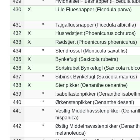
429
*
Hvidhalset Fluesnapper (Ficedula albic
430
X
Lille Fluesnapper (Ficedula parva)
431
*
Tajgafluesnapper (Ficedula albicilla)
432
X
Husrødstjert (Phoenicurus ochruros)
433
X
Rødstjert (Phoenicurus phoenicurus)
434
*
Stendrossel (Monticola saxatilis)
435
X
Bynkefugl (Saxicola rubetra)
436
X
Sortstrubet Bynkefugl (Saxicola rubico
437
*
Sibirisk Bynkefugl (Saxicola maurus)
438
X
Stenpikker (Oenanthe oenanthe)
439
*
Isabellastenpikker (Oenanthe isabelli
440
*
Ørkenstenpikker (Oenanthe deserti)
441
*
Vestlig Middelhavsstenpikker (Oenant
hispanica)
442
*
Østlig Middelhavsstenpikker (Oenant
melanoleuca)