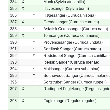
384
X
Munk (Sylvia atricapilla)
385
X
Havesanger (Sylvia borin)
386
*
Høgesanger (Curruca nisoria)
387
X
Gærdesanger (Curruca curruca)
388
*
Asiatisk Ørkensanger (Curruca nana)
389
X
Tornsanger (Curruca communis)
390
*
Provencesanger (Curruca undata)
391
*
Sardinsk Sanger (Curruca sarda)
392
*
Rødstrubet Sanger (Curruca cantillans
393
*
Iberisk Sanger (Curruca iberiae)
394
*
Makisanger (Curruca subalpina)
395
*
Sorthovedet Sanger (Curruca melano
396
*
Sortstrubet Sanger (Curruca ruppeli)
397
X
Rødtoppet Fuglekonge (Regulus ignica
398
X
Fuglekonge (Regulus regulus)