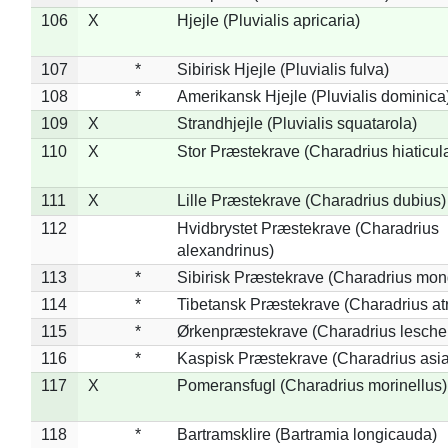
106
X
Hjejle (Pluvialis apricaria)
107
*
Sibirisk Hjejle (Pluvialis fulva)
108
*
Amerikansk Hjejle (Pluvialis dominica
109
X
Strandhjejle (Pluvialis squatarola)
110
X
Stor Præstekrave (Charadrius hiaticul
111
X
Lille Præstekrave (Charadrius dubius)
112
Hvidbrystet Præstekrave (Charadrius
alexandrinus)
113
*
Sibirisk Præstekrave (Charadrius mon
114
*
Tibetansk Præstekrave (Charadrius atr
115
*
Ørkenpræstekrave (Charadrius leschen
116
*
Kaspisk Præstekrave (Charadrius asia
117
X
Pomeransfugl (Charadrius morinellus)
118
*
Bartramsklire (Bartramia longicauda)