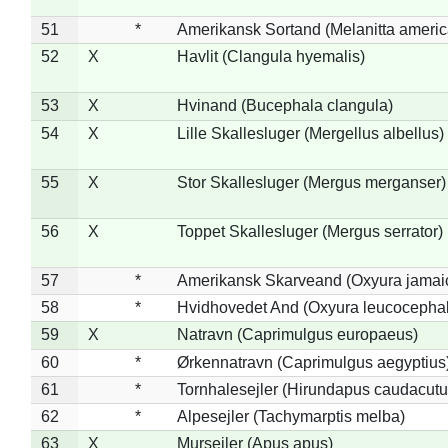
51
*
Amerikansk Sortand (Melanitta ameri
52
X
Havlit (Clangula hyemalis)
53
X
Hvinand (Bucephala clangula)
54
X
Lille Skallesluger (Mergellus albellus)
55
X
Stor Skallesluger (Mergus merganser)
56
X
Toppet Skallesluger (Mergus serrator)
57
*
Amerikansk Skarveand (Oxyura jamai
58
*
Hvidhovedet And (Oxyura leucocepha
59
X
Natravn (Caprimulgus europaeus)
60
*
Ørkennatravn (Caprimulgus aegyptius
61
*
Tornhalesejler (Hirundapus caudacutu
62
*
Alpesejler (Tachymarptis melba)
63
X
Mursejler (Apus apus)