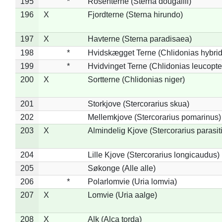
195
*
Rosenterne (Sterna dougallii)
196
X
Fjordterne (Sterna hirundo)
197
X
Havterne (Sterna paradisaea)
198
*
Hvidskægget Terne (Chlidonias hybrid
199
*
Hvidvinget Terne (Chlidonias leucopte
200
X
Sortterne (Chlidonias niger)
201
Storkjove (Stercorarius skua)
202
Mellemkjove (Stercorarius pomarinus)
203
X
Almindelig Kjove (Stercorarius parasit
204
Lille Kjove (Stercorarius longicaudus)
205
Søkonge (Alle alle)
206
*
Polarlomvie (Uria lomvia)
207
X
Lomvie (Uria aalge)
208
X
Alk (Alca torda)