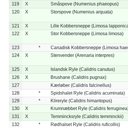
119
X
Småspove (Numenius phaeopus)
120
X
Storspove (Numenius arquata)
121
X
Lille Kobbersneppe (Limosa lapponic
122
X
Stor Kobbersneppe (Limosa limosa)
123
*
Canadisk Kobbersneppe (Limosa hae
124
X
Stenvender (Arenaria interpres)
125
X
Islandsk Ryle (Calidris canutus)
126
X
Brushane (Calidris pugnax)
127
Kærløber (Calidris falcinellus)
128
*
Spidshalet Ryle (Calidris acuminata)
129
*
Klireryle (Calidris himantopus)
130
X
Krumnæbbet Ryle (Calidris ferruginea
131
X
Temmincksryle (Calidris temminckii)
132
*
Rødhalset Ryle (Calidris ruficollis)