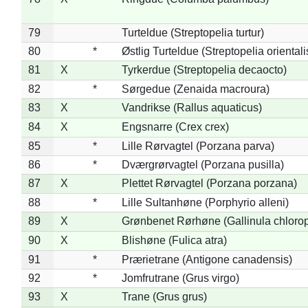
79
Turteldue (Streptopelia turtur)
80
*
Østlig Turteldue (Streptopelia orientali
81
X
Tyrkerdue (Streptopelia decaocto)
82
*
Sørgedue (Zenaida macroura)
83
X
Vandrikse (Rallus aquaticus)
84
X
Engsnarre (Crex crex)
85
*
Lille Rørvagtel (Porzana parva)
86
*
Dværgrørvagtel (Porzana pusilla)
87
X
Plettet Rørvagtel (Porzana porzana)
88
*
Lille Sultanhøne (Porphyrio alleni)
89
X
Grønbenet Rørhøne (Gallinula chloro
90
X
Blishøne (Fulica atra)
91
*
Prærietrane (Antigone canadensis)
92
*
Jomfrutrane (Grus virgo)
93
X
Trane (Grus grus)