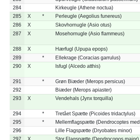
284
Kirkeugle (Athene noctua)
285
X
*
Perleugle (Aegolius funereus)
286
X
Skovhornugle (Asio otus)
287
X
Mosehornugle (Asio flammeus)
288
X
Hærfugl (Upupa epops)
289
*
Ellekrage (Coracias garrulus)
290
X
Isfugl (Alcedo atthis)
291
*
Grøn Biæder (Merops persicus)
292
Biæder (Merops apiaster)
293
X
Vendehals (Jynx torquilla)
294
*
Tretået Spætte (Picoides tridactylus)
295
*
Mellemflagspætte (Dendrocoptes med
296
Lille Flagspætte (Dryobates minor)
297
X
Stor Flagspætte (Dendrocopos major)