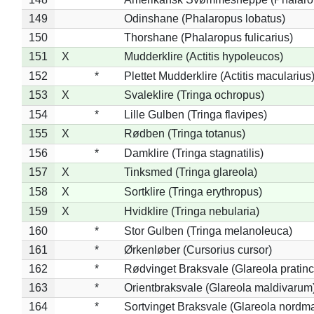
149
Odinshane (Phalaropus lobatus)
150
Thorshane (Phalaropus fulicarius)
151
X
Mudderklire (Actitis hypoleucos)
152
*
Plettet Mudderklire (Actitis macularius
153
X
Svaleklire (Tringa ochropus)
154
*
Lille Gulben (Tringa flavipes)
155
X
Rødben (Tringa totanus)
156
*
Damklire (Tringa stagnatilis)
157
X
Tinksmed (Tringa glareola)
158
X
Sortklire (Tringa erythropus)
159
X
Hvidklire (Tringa nebularia)
160
*
Stor Gulben (Tringa melanoleuca)
161
*
Ørkenløber (Cursorius cursor)
162
*
Rødvinget Braksvale (Glareola pratinc
163
*
Orientbraksvale (Glareola maldivarum
164
*
Sortvinget Braksvale (Glareola nordm