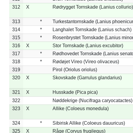
312
X
Rødrygget Tornskade (Lanius collurio)
313
*
Turkestantornskade (Lanius phoenicur
314
*
Langhalet Tornskade (Lanius schach)
315
*
Rosenbrystet Tornskade (Lanius minor
316
X
Stor Tornskade (Lanius excubitor)
317
*
Rødhovedet Tornskade (Lanius senato
318
*
Rødøjet Vireo (Vireo olivaceus)
319
Pirol (Oriolus oriolus)
320
X
Skovskade (Garrulus glandarius)
321
X
Husskade (Pica pica)
322
Nøddekrige (Nucifraga caryocatactes)
323
X
Allike (Coloeus monedula)
324
*
Sibirisk Allike (Coloeus dauuricus)
325
X
Råge (Corvus frugilegus)