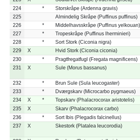
224
*
Storskråpe (Ardenna gravis)
225
Almindelig Skråpe (Puffinus puffinus)
226
*
Middelhavsskråpe (Puffinus yelkouan)
227
*
Tropeskråpe (Puffinus lherminieri)
228
*
Sort Stork (Ciconia nigra)
229
X
Hvid Stork (Ciconia ciconia)
230
*
Pragtfregatfugl (Fregata magnificens)
231
X
Sule (Morus bassanus)
232
*
Brun Sule (Sula leucogaster)
233
*
Dværgskarv (Microcarbo pygmaeus)
234
X
*
Topskarv (Phalacrocorax aristotelis)
235
X
Skarv (Phalacrocorax carbo)
236
*
Sort Ibis (Plegadis falcinellus)
237
X
Skestork (Platalea leucorodia)