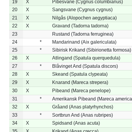
19
X
Pibesvane (Cygnus columbianus)
20
X
Sangsvane (Cygnus cygnus)
21
X
Nilgås (Alopochen aegyptiaca)
22
X
Gravand (Tadorna tadorna)
23
Rustand (Tadorna ferruginea)
24
*
Mandarinand (Aix galericulata)
25
*
Sibirisk Krikand (Sibirionetta formosa)
26
X
Atlingand (Spatula querquedula)
27
*
Blåvinget And (Spatula discors)
28
X
Skeand (Spatula clypeata)
29
X
Knarand (Mareca strepera)
30
X
Pibeand (Mareca penelope)
31
*
Amerikansk Pibeand (Mareca america
32
X
Gråand (Anas platyrhynchos)
33
*
Sortbrun And (Anas rubripes)
34
X
Spidsand (Anas acuta)
35
X
Krikand (Anas crecca)