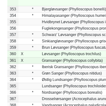
353
*
Bjergløvsanger (Phylloscopus bonelli)
354
*
Himalayasanger (Phylloscopus humei
355
Hvidbrynet Løvsanger (Phylloscopus i
356
Fuglekongesanger (Phylloscopus pror
357
*
Schwarz' Løvsanger (Phylloscopus sc
358
*
Sinkiangløvsanger (Phylloscopus gris
359
*
Brun Løvsanger (Phylloscopus fuscat
360
X
Løvsanger (Phylloscopus trochilus)
361
X
Gransanger (Phylloscopus collybita)
362
*
Iberisk Gransanger (Phylloscopus iber
363
*
Grøn Sanger (Phylloscopus nitidus)
364
*
Østlig Lundsanger (Phylloscopus plum
365
Lundsanger (Phylloscopus trochiloide
366
*
Nordsanger (Phylloscopus borealis)
367
Drosselrørsanger (Acrocephalus arun
368
*
Vandsanger (Acrocephalus paludicola