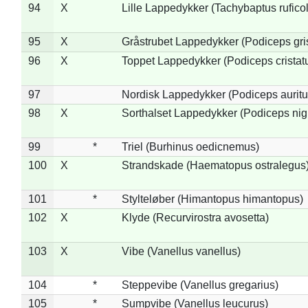
94
X
Lille Lappedykker (Tachybaptus ruficol
95
X
Gråstrubet Lappedykker (Podiceps gr
96
X
Toppet Lappedykker (Podiceps cristat
97
Nordisk Lappedykker (Podiceps auritu
98
X
Sorthalset Lappedykker (Podiceps nigri
99
*
Triel (Burhinus oedicnemus)
100
X
Strandskade (Haematopus ostralegus
101
*
Stylteløber (Himantopus himantopus)
102
X
Klyde (Recurvirostra avosetta)
103
X
Vibe (Vanellus vanellus)
104
*
Steppevibe (Vanellus gregarius)
105
*
Sumpvibe (Vanellus leucurus)