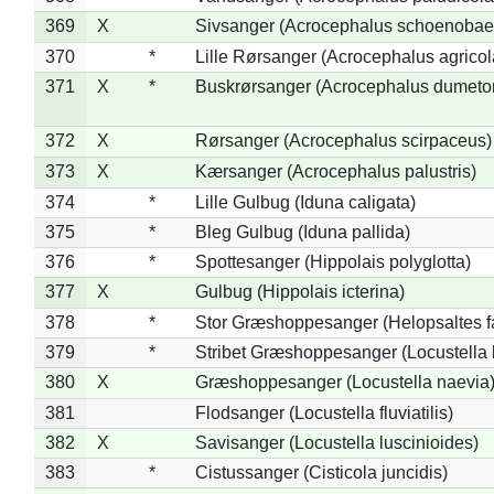
369
X
Sivsanger (Acrocephalus schoenobae
370
*
Lille Rørsanger (Acrocephalus agricol
371
X
*
Buskrørsanger (Acrocephalus dumeto
372
X
Rørsanger (Acrocephalus scirpaceus)
373
X
Kærsanger (Acrocephalus palustris)
374
*
Lille Gulbug (Iduna caligata)
375
*
Bleg Gulbug (Iduna pallida)
376
*
Spottesanger (Hippolais polyglotta)
377
X
Gulbug (Hippolais icterina)
378
*
Stor Græshoppesanger (Helopsaltes fa
379
*
Stribet Græshoppesanger (Locustella 
380
X
Græshoppesanger (Locustella naevia
381
Flodsanger (Locustella fluviatilis)
382
X
Savisanger (Locustella luscinioides)
383
*
Cistussanger (Cisticola juncidis)