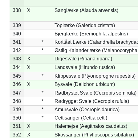
338
X
Sanglærke (Alauda arvensis)
339
Toplærke (Galerida cristata)
340
Bjerglærke (Eremophila alpestris)
341
*
Korttået Lærke (Calandrella brachydac
342
*
Østlig Kalanderlærke (Melanocorypha
343
X
Digesvale (Riparia riparia)
344
X
Landsvale (Hirundo rustica)
345
*
Klippesvale (Ptyonoprogne rupestris)
346
X
Bysvale (Delichon urbicum)
347
*
Rødbrystet Svale (Cecropis semirufa)
348
*
Rødrygget Svale (Cecropis rufula)
349
*
Amursvale (Cecropis daurica)
350
*
Cettisanger (Cettia cetti)
351
X
Halemejse (Aegithalos caudatus)
352
X
Skovsanger (Phylloscopus sibilatrix)