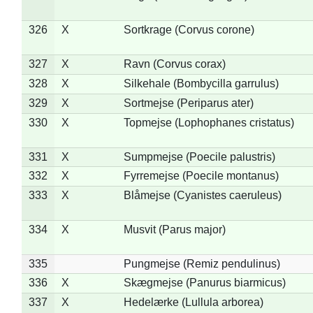
326
X
Sortkrage (Corvus corone)
327
X
Ravn (Corvus corax)
328
X
Silkehale (Bombycilla garrulus)
329
X
Sortmejse (Periparus ater)
330
X
Topmejse (Lophophanes cristatus)
331
X
Sumpmejse (Poecile palustris)
332
X
Fyrremejse (Poecile montanus)
333
X
Blåmejse (Cyanistes caeruleus)
334
X
Musvit (Parus major)
335
Pungmejse (Remiz pendulinus)
336
X
Skægmejse (Panurus biarmicus)
337
X
Hedelærke (Lullula arborea)