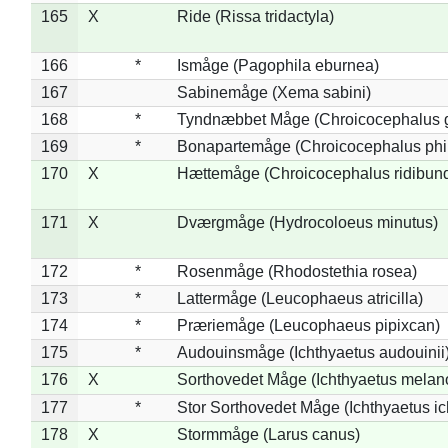
165
X
Ride (Rissa tridactyla)
166
*
Ismåge (Pagophila eburnea)
167
Sabinemåge (Xema sabini)
168
*
Tyndnæbbet Måge (Chroicocephalus 
169
*
Bonapartemåge (Chroicocephalus phil
170
X
Hættemåge (Chroicocephalus ridibun
171
X
Dværgmåge (Hydrocoloeus minutus)
172
*
Rosenmåge (Rhodostethia rosea)
173
*
Lattermåge (Leucophaeus atricilla)
174
*
Præriemåge (Leucophaeus pipixcan)
175
*
Audouinsmåge (Ichthyaetus audouinii
176
X
Sorthovedet Måge (Ichthyaetus melan
177
*
Stor Sorthovedet Måge (Ichthyaetus ic
178
X
Stormmåge (Larus canus)