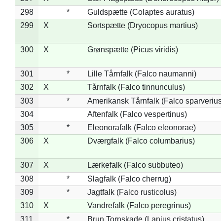
298
*
Guldspætte (Colaptes auratus)
299
X
Sortspætte (Dryocopus martius)
300
X
Grønspætte (Picus viridis)
301
*
Lille Tårnfalk (Falco naumanni)
302
X
Tårnfalk (Falco tinnunculus)
303
*
Amerikansk Tårnfalk (Falco sparverius
304
Aftenfalk (Falco vespertinus)
305
*
Eleonorafalk (Falco eleonorae)
306
X
Dværgfalk (Falco columbarius)
307
X
Lærkefalk (Falco subbuteo)
308
*
Slagfalk (Falco cherrug)
309
*
Jagtfalk (Falco rusticolus)
310
X
Vandrefalk (Falco peregrinus)
311
*
Brun Tornskade (Lanius cristatus)