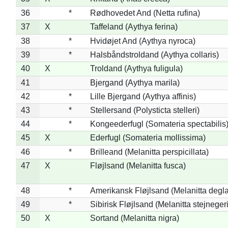
36
*
Rødhovedet And (Netta rufina)
37
X
Taffeland (Aythya ferina)
38
*
Hvidøjet And (Aythya nyroca)
39
*
Halsbåndstroldand (Aythya collaris)
40
X
Troldand (Aythya fuligula)
41
Bjergand (Aythya marila)
42
*
Lille Bjergand (Aythya affinis)
43
*
Stellersand (Polysticta stelleri)
44
*
Kongeederfugl (Somateria spectabilis
45
X
Ederfugl (Somateria mollissima)
46
*
Brilleand (Melanitta perspicillata)
47
X
Fløjlsand (Melanitta fusca)
48
*
Amerikansk Fløjlsand (Melanitta degla
49
*
Sibirisk Fløjlsand (Melanitta stejnegeri
50
X
Sortand (Melanitta nigra)