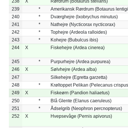
238
X
Rørdrum (Botaurus stellaris)
239
*
Amerikansk Rørdrum (Botaurus lentig
240
*
Dværghejre (Ixobrychus minutus)
241
*
Nathejre (Nycticorax nycticorax)
242
*
Tophejre (Ardeola ralloides)
243
*
Kohejre (Bubulcus ibis)
244
X
Fiskehejre (Ardea cinerea)
245
*
Purpurhejre (Ardea purpurea)
246
X
Sølvhejre (Ardea alba)
247
Silkehejre (Egretta garzetta)
248
*
Krøltoppet Pelikan (Pelecanus crispus
249
X
Fiskeørn (Pandion haliaetus)
250
*
Blå Glente (Elanus caeruleus)
251
*
Ådselgrib (Neophron percnopterus)
252
X
Hvepsevåge (Pernis apivorus)