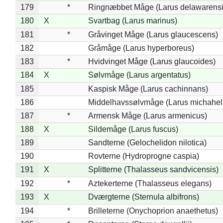
179
*
Ringnæbbet Måge (Larus delawarensi
180
X
Svartbag (Larus marinus)
181
*
Gråvinget Måge (Larus glaucescens)
182
Gråmåge (Larus hyperboreus)
183
*
Hvidvinget Måge (Larus glaucoides)
184
X
Sølvmåge (Larus argentatus)
185
Kaspisk Måge (Larus cachinnans)
186
Middelhavssølvmåge (Larus michahell
187
*
Armensk Måge (Larus armenicus)
188
X
Sildemåge (Larus fuscus)
189
Sandterne (Gelochelidon nilotica)
190
Rovterne (Hydroprogne caspia)
191
X
Splitterne (Thalasseus sandvicensis)
192
*
Aztekerterne (Thalasseus elegans)
193
X
Dværgterne (Sternula albifrons)
194
*
Brilleterne (Onychoprion anaethetus)