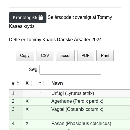
Se årsopdelt oversigt af
Tommy
Kronologisk
Kaae
s kryds
Dette er Tommy Kaaes Danske Årsarter 2024
Copy
CSV
Excel
PDF
Print
Søg:
#
X
*
Navn
1
*
Urfugl (Lyrurus tetrix)
2
X
Agerhøne (Perdix perdix)
3
X
Vagtel (Coturnix coturnix)
4
X
Fasan (Phasianus colchicus)