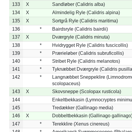
133
X
Sandløber (Calidris alba)
134
X
Almindelig Ryle (Calidris alpina)
135
X
Sortgrå Ryle (Calidris maritima)
136
*
Bairdsryle (Calidris bairdii)
137
X
Dværgryle (Calidris minuta)
138
*
Hvidrygget Ryle (Calidris fuscicollis)
139
*
Prærieløber (Calidris subruficollis)
140
*
Stribet Ryle (Calidris melanotos)
141
*
Tyknæbbet Dværgryle (Calidris pusilla
142
*
Langnæbbet Sneppeklire (Limnodrom
scolopaceus)
143
X
Skovsneppe (Scolopax rusticola)
144
Enkeltbekkasin (Lymnocryptes minimu
145
Tredækker (Gallinago media)
146
X
Dobbeltbekkasin (Gallinago gallinago
147
*
Terekklire (Xenus cinereus)
148
*
Amerikansk Svømmesneppe (Phalaropu