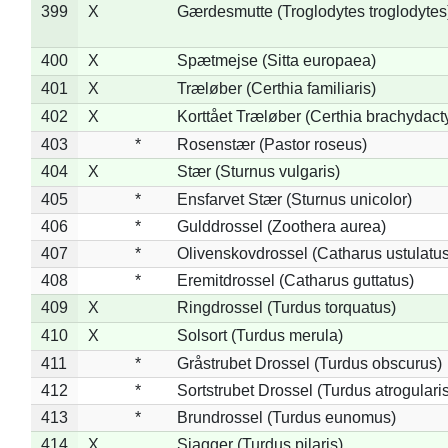
399
X
Gærdesmutte (Troglodytes troglodytes
400
X
Spætmejse (Sitta europaea)
401
X
Træløber (Certhia familiaris)
402
X
Korttået Træløber (Certhia brachydact
403
*
Rosenstær (Pastor roseus)
404
X
Stær (Sturnus vulgaris)
405
*
Ensfarvet Stær (Sturnus unicolor)
406
*
Gulddrossel (Zoothera aurea)
407
*
Olivenskovdrossel (Catharus ustulatus
408
*
Eremitdrossel (Catharus guttatus)
409
X
Ringdrossel (Turdus torquatus)
410
X
Solsort (Turdus merula)
411
*
Gråstrubet Drossel (Turdus obscurus)
412
*
Sortstrubet Drossel (Turdus atrogularis
413
*
Brundrossel (Turdus eunomus)
414
X
Sjagger (Turdus pilaris)