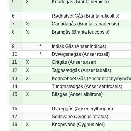
5
X
Knortegås (Branta bernicla)
6
Rødhalset Gås (Branta ruficollis)
7
X
Canadagås (Branta canadensis)
8
X
Bramgås (Branta leucopsis)
9
*
Indisk Gås (Anser indicus)
10
*
Dværgsnegås (Anser rossii)
11
X
Grågås (Anser anser)
12
X
Tajgasædgås (Anser fabalis)
13
X
Kortnæbbet Gås (Anser brachyrhynch
14
Tundrasædgås (Anser serrirostris)
15
X
Blisgås (Anser albifrons)
16
Dværggås (Anser erythropus)
17
Sortsvane (Cygnus atratus)
18
X
Knopsvane (Cygnus olor)