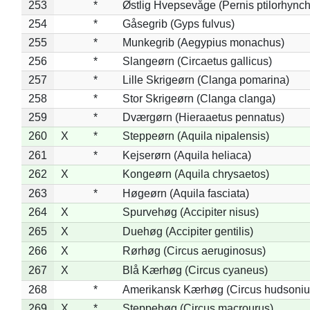
253
*
Østlig Hvepsevåge (Pernis ptilorhync
254
*
Gåsegrib (Gyps fulvus)
255
*
Munkegrib (Aegypius monachus)
256
*
Slangeørn (Circaetus gallicus)
257
*
Lille Skrigeørn (Clanga pomarina)
258
*
Stor Skrigeørn (Clanga clanga)
259
*
Dværgørn (Hieraaetus pennatus)
260
X
*
Steppeørn (Aquila nipalensis)
261
*
Kejserørn (Aquila heliaca)
262
X
Kongeørn (Aquila chrysaetos)
263
*
Høgeørn (Aquila fasciata)
264
X
Spurvehøg (Accipiter nisus)
265
X
Duehøg (Accipiter gentilis)
266
X
Rørhøg (Circus aeruginosus)
267
X
Blå Kærhøg (Circus cyaneus)
268
*
Amerikansk Kærhøg (Circus hudsoniu
269
X
*
Steppehøg (Circus macrourus)