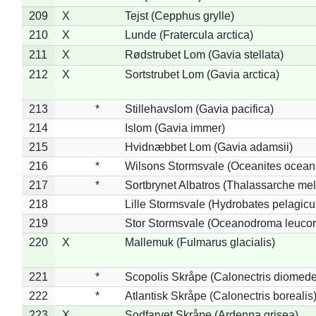
209
X
Tejst (Cepphus grylle)
210
X
Lunde (Fratercula arctica)
211
X
Rødstrubet Lom (Gavia stellata)
212
X
Sortstrubet Lom (Gavia arctica)
213
*
Stillehavslom (Gavia pacifica)
214
Islom (Gavia immer)
215
Hvidnæbbet Lom (Gavia adamsii)
216
*
Wilsons Stormsvale (Oceanites ocean
217
*
Sortbrynet Albatros (Thalassarche me
218
Lille Stormsvale (Hydrobates pelagicu
219
Stor Stormsvale (Oceanodroma leuco
220
X
Mallemuk (Fulmarus glacialis)
221
*
Scopolis Skråpe (Calonectris diomed
222
*
Atlantisk Skråpe (Calonectris borealis
223
X
Sodfarvet Skråpe (Ardenna grisea)