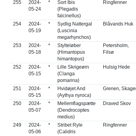
255
2024-
*
Sort Ibis
Ringfenner
05-24
(Plegadis
falcinellus)
254
2024-
*
Sydlig Nattergal
Blåvands Huk
05-19
(Luscinia
megarhynchos)
253
2024-
*
Stylteløber
Petersholm,
05-18
(Himantopus
Filsø
himantopus)
252
2024-
*
Lille Skrigeørn
Hulsig Hede
05-15
(Clanga
pomarina)
251
2024-
*
Hvidøjet And
Grenen, Skage
05-15
(Aythya nyroca)
250
2024-
*
Mellemflagspætte
Draved Skov
05-07
(Dendrocoptes
medius)
249
2024-
*
Stribet Ryle
Ringfenner
05-06
(Calidris