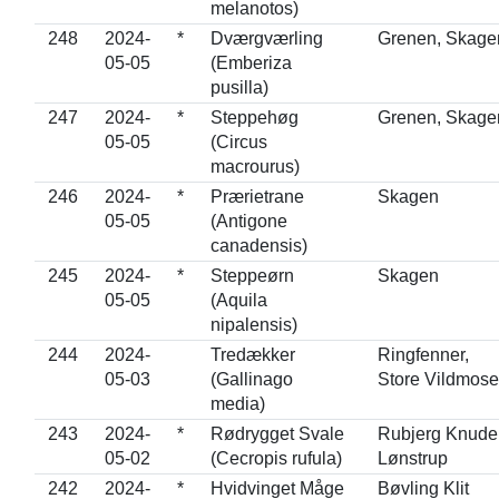
melanotos)
248
2024-
*
Dværgværling
Grenen, Skage
05-05
(Emberiza
pusilla)
247
2024-
*
Steppehøg
Grenen, Skage
05-05
(Circus
macrourus)
246
2024-
*
Prærietrane
Skagen
05-05
(Antigone
canadensis)
245
2024-
*
Steppeørn
Skagen
05-05
(Aquila
nipalensis)
244
2024-
Tredækker
Ringfenner,
05-03
(Gallinago
Store Vildmose
media)
243
2024-
*
Rødrygget Svale
Rubjerg Knude
05-02
(Cecropis rufula)
Lønstrup
242
2024-
*
Hvidvinget Måge
Bøvling Klit