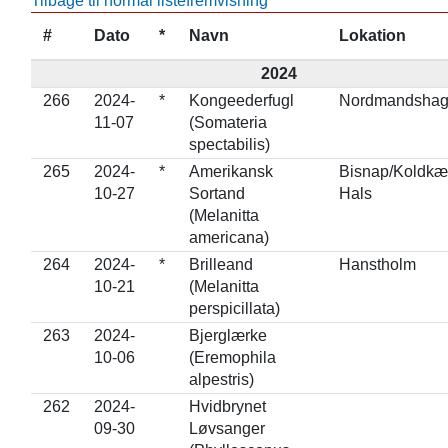
Tilbage til normal listefremvisning
#
Dato
*
Navn
Lokation
2024
266
2024-
*
Kongeederfugl
Nordmandsha
11-07
(Somateria
spectabilis)
265
2024-
*
Amerikansk
Bisnap/Koldkær
10-27
Sortand
Hals
(Melanitta
americana)
264
2024-
*
Brilleand
Hanstholm
10-21
(Melanitta
perspicillata)
263
2024-
Bjerglærke
10-06
(Eremophila
alpestris)
262
2024-
Hvidbrynet
09-30
Løvsanger