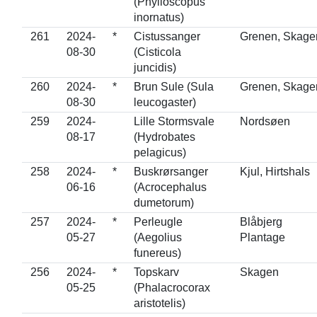
(Phylloscopus
inornatus)
261
2024-
*
Cistussanger
Grenen, Skage
08-30
(Cisticola
juncidis)
260
2024-
*
Brun Sule (Sula
Grenen, Skage
08-30
leucogaster)
259
2024-
Lille Stormsvale
Nordsøen
08-17
(Hydrobates
pelagicus)
258
2024-
*
Buskrørsanger
Kjul, Hirtshals
06-16
(Acrocephalus
dumetorum)
257
2024-
*
Perleugle
Blåbjerg
05-27
(Aegolius
Plantage
funereus)
256
2024-
*
Topskarv
Skagen
05-25
(Phalacrocorax
aristotelis)