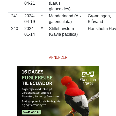
04-21
(Larus
glaucoides)
241
2024-
*
Mandarinand (Aix
Grønningen,
04-19
galericulata)
Blåvand
240
2024-
*
Stillehavslom
Hanstholm Ha
01-14
(Gavia pacifica)
ANNONCER