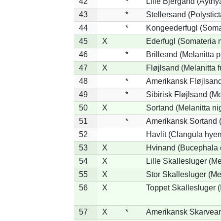
42
*
Lille Bjergand (Aythya
43
*
Stellersand (Polysticta
44
*
Kongeederfugl (Somat
45
X
Ederfugl (Somateria 
46
*
Brilleand (Melanitta p
47
X
Fløjlsand (Melanitta 
48
*
Amerikansk Fløjlsand
49
*
Sibirisk Fløjlsand (Me
50
X
Sortand (Melanitta ni
51
*
Amerikansk Sortand (
52
Havlit (Clangula hyem
53
X
Hvinand (Bucephala 
54
X
Lille Skallesluger (Me
55
X
Stor Skallesluger (M
56
X
Toppet Skallesluger (
57
X
*
Amerikansk Skarvean