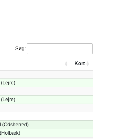
Søg:
Kort
(Lejre)
(Lejre)
d (Odsherred)
(Holbæk)