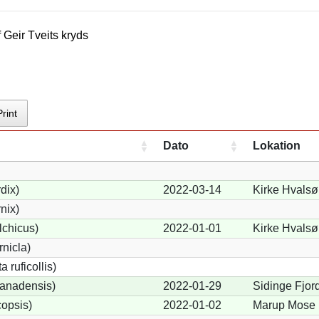
f
Geir Tveit
s kryds
Print
Dato
Lokation
dix)
2022-03-14
Kirke Hvalsø 
nix)
lchicus)
2022-01-01
Kirke Hvalsø 
nicla)
 ruficollis)
anadensis)
2022-01-29
Sidinge Fjor
opsis)
2022-01-02
Marup Mose 