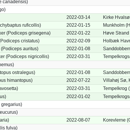
e canadensis)
go)
2022-03-14
Kirke Hvalsø 
chybaptus ruficollis)
2022-01-15
Munkholm (H
er (Podiceps grisegena)
2022-01-22
Høve Strand 
Podiceps cristatus)
2022-02-09
Holbæk Havn
(Podiceps auritus)
2022-01-08
Sanddobbern
r (Podiceps nigricollis)
2022-03-31
Tempelkrogsø
cnemus)
opus ostralegus)
2022-01-08
Sanddobbern
pus himantopus)
2022-07-22
Villahøj Sø,
avosetta)
2022-03-31
Tempelkrog 
us)
2022-01-02
Tempelkrogs
 gregarius)
eucurus)
aria)
2022-08-07
Korevlerne (
lis fulva)