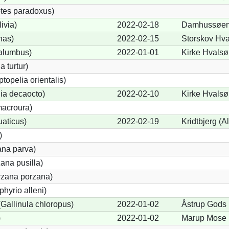
tes paradoxus)
ivia)
2022-02-18
Damhussøen
nas)
2022-02-15
Storskov Hva
alumbus)
2022-01-01
Kirke Hvalsø 
a turtur)
ptopelia orientalis)
lia decaocto)
2022-02-10
Kirke Hvalsø 
acroura)
uaticus)
2022-02-19
Kridtbjerg (A
)
ana parva)
ana pusilla)
orzana porzana)
phyrio alleni)
allinula chloropus)
2022-01-02
Åstrup Gods 
)
2022-01-02
Marup Mose 