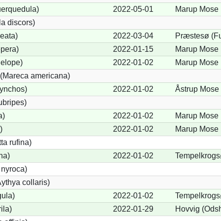
uerquedula)
2022-05-01
Marup Mose 
a discors)
eata)
2022-03-04
Præstesø (F
pera)
2022-01-15
Marup Mose 
elope)
2022-01-02
Marup Mose 
(Mareca americana)
hynchos)
2022-01-02
Åstrup Mose
ubripes)
a)
2022-01-02
Marup Mose 
)
2022-01-02
Marup Mose 
a rufina)
na)
2022-01-02
Tempelkrogs
 nyroca)
thya collaris)
gula)
2022-01-02
Tempelkrogs
ila)
2022-01-29
Hovvig (Odsh