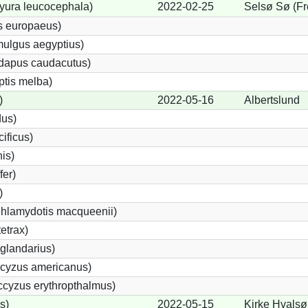
yura leucocephala)
2022-02-25
Selsø Sø (Fr
s europaeus)
ulgus aegyptius)
ndapus caudacutus)
ptis melba)
)
2022-05-16
Albertslund
dus)
ificus)
nis)
fer)
)
Chlamydotis macqueenii)
etrax)
glandarius)
cyzus americanus)
cyzus erythropthalmus)
s)
2022-05-15
Kirke Hvalsø 