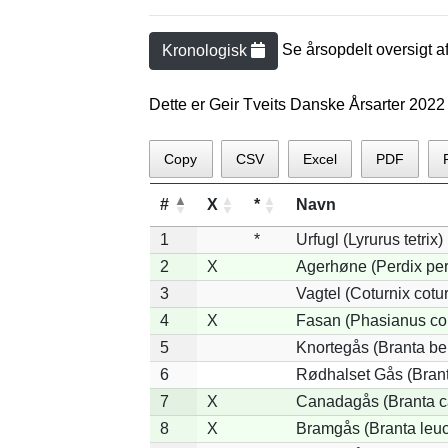
Se årsopdelt oversigt a
Kronologisk
Dette er Geir Tveits Danske Årsarter 2022
Copy
CSV
Excel
PDF
#
X
*
Navn
1
*
Urfugl (Lyrurus tetrix)
2
X
Agerhøne (Perdix per
3
Vagtel (Coturnix cotur
4
X
Fasan (Phasianus co
5
Knortegås (Branta ber
6
Rødhalset Gås (Branta
7
X
Canadagås (Branta c
8
X
Bramgås (Branta leuc