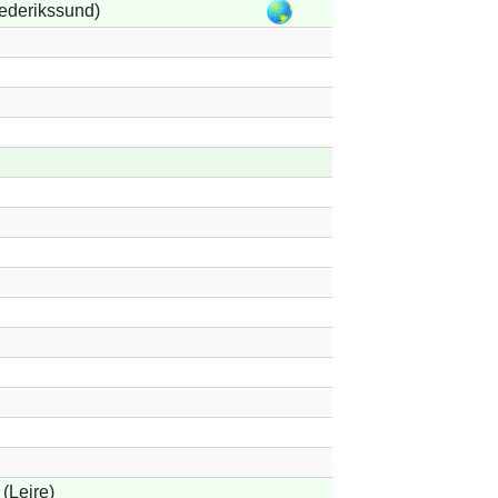
ederikssund)
(Lejre)