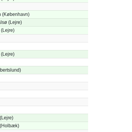
 (København)
lsø (Lejre)
(Lejre)
(Lejre)
lbertslund)
(Lejre)
(Holbæk)