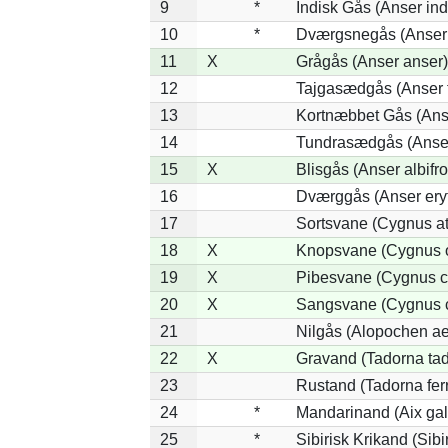
9
*
Indisk Gås (Anser ind
10
*
Dværgsnegås (Anser r
11
X
Grågås (Anser anser)
12
Tajgasædgås (Anser f
13
Kortnæbbet Gås (Ans
14
Tundrasædgås (Anser 
15
X
Blisgås (Anser albifr
16
Dværggås (Anser ery
17
Sortsvane (Cygnus at
18
X
Knopsvane (Cygnus o
19
X
Pibesvane (Cygnus c
20
X
Sangsvane (Cygnus 
21
Nilgås (Alopochen ae
22
X
Gravand (Tadorna ta
23
Rustand (Tadorna fer
24
*
Mandarinand (Aix gal
25
*
Sibirisk Krikand (Sibi