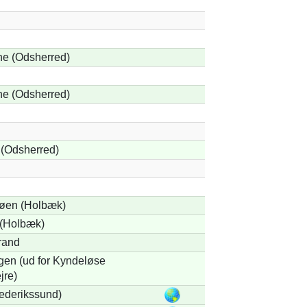
e (Odsherred)
e (Odsherred)
(Odsherred)
øen (Holbæk)
(Holbæk)
rand
gen (ud for Kyndeløse
jre)
ederikssund)