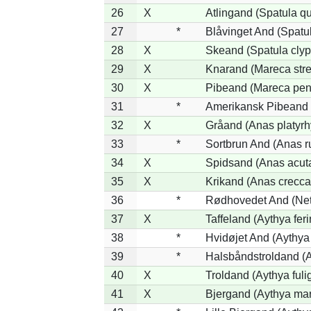
26
X
Atlingand (Spatula q
27
*
Blåvinget And (Spatul
28
X
Skeand (Spatula clyp
29
X
Knarand (Mareca stre
30
X
Pibeand (Mareca pen
31
*
Amerikansk Pibeand 
32
X
Gråand (Anas platyr
33
*
Sortbrun And (Anas r
34
X
Spidsand (Anas acut
35
X
Krikand (Anas crecca
36
*
Rødhovedet And (Nett
37
X
Taffeland (Aythya feri
38
*
Hvidøjet And (Aythya
39
*
Halsbåndstroldand (Ay
40
X
Troldand (Aythya fuli
41
X
Bjergand (Aythya mar