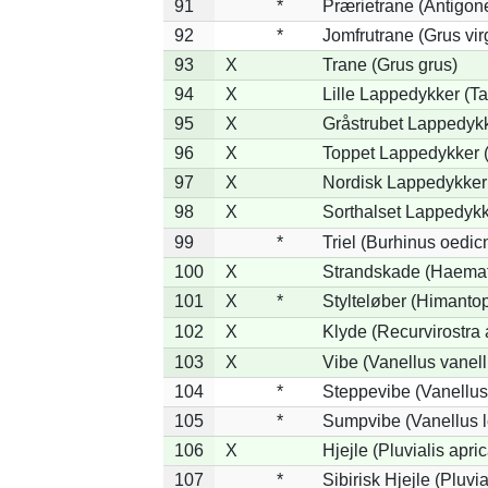
91
*
Prærietrane (Antigon
92
*
Jomfrutrane (Grus vir
93
X
Trane (Grus grus)
94
X
Lille Lappedykker (Ta
95
X
Gråstrubet Lappedykk
96
X
Toppet Lappedykker (
97
X
Nordisk Lappedykker 
98
X
Sorthalset Lappedykke
99
*
Triel (Burhinus oedi
100
X
Strandskade (Haemat
101
X
*
Stylteløber (Himanto
102
X
Klyde (Recurvirostra 
103
X
Vibe (Vanellus vanell
104
*
Steppevibe (Vanellus
105
*
Sumpvibe (Vanellus l
106
X
Hjejle (Pluvialis apric
107
*
Sibirisk Hjejle (Pluvia