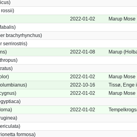
icus)
ossii)
2022-01-02
Marup Mose 
abalis)
er brachyrhynchus)
serrirostris)
ons)
2022-01-08
Marup (Holb
thropus)
ratus)
lor)
2022-01-02
Marup Mose 
olumbianus)
2022-10-16
Tissø, Enge 
cygnus)
2022-01-02
Marup Mose 
gyptiaca)
dorna)
2022-01-02
Tempelkrogs
ruginea)
ericulata)
rionetta formosa)