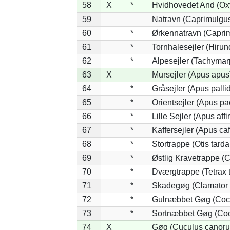
58
X
*
Hvidhovedet And (Ox
59
Natravn (Caprimulgu
60
*
Ørkennatravn (Caprim
61
*
Tornhalesejler (Hiru
62
*
Alpesejler (Tachymar
63
X
Mursejler (Apus apus
64
*
Gråsejler (Apus palli
65
*
Orientsejler (Apus pac
66
*
Lille Sejler (Apus affi
67
*
Kaffersejler (Apus caf
68
*
Stortrappe (Otis tarda
69
*
Østlig Kravetrappe (
70
*
Dværgtrappe (Tetrax t
71
*
Skadegøg (Clamator 
72
*
Gulnæbbet Gøg (Coc
73
*
Sortnæbbet Gøg (Coc
74
X
Gøg (Cuculus canoru