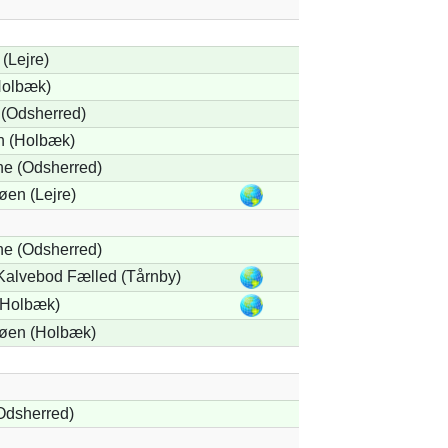
(Lejre)
olbæk)
(Odsherred)
 (Holbæk)
e (Odsherred)
en (Lejre)
e (Odsherred)
 Kalvebod Fælled (Tårnby)
(Holbæk)
øen (Holbæk)
Odsherred)