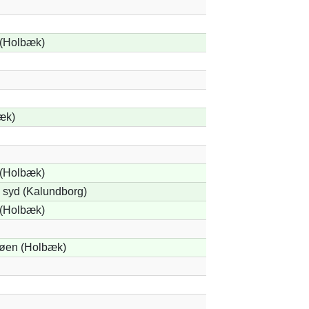
(Holbæk)
æk)
(Holbæk)
i syd (Kalundborg)
(Holbæk)
øen (Holbæk)