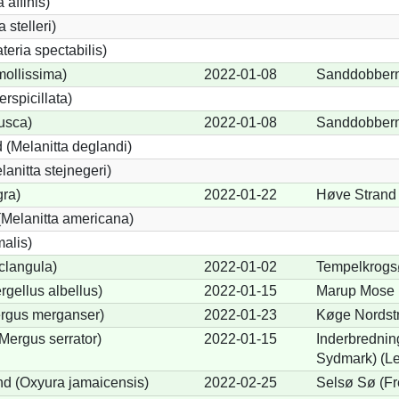
 affinis)
 stelleri)
eria spectabilis)
mollissima)
2022-01-08
Sanddobbern
erspicillata)
fusca)
2022-01-08
Sanddobbern
 (Melanitta deglandi)
lanitta stejnegeri)
gra)
2022-01-22
Høve Strand 
Melanitta americana)
alis)
clangula)
2022-01-02
Tempelkrogs
rgellus albellus)
2022-01-15
Marup Mose 
ergus merganser)
2022-01-23
Køge Nordst
Mergus serrator)
2022-01-15
Inderbrednin
Sydmark) (Le
d (Oxyura jamaicensis)
2022-02-25
Selsø Sø (Fr