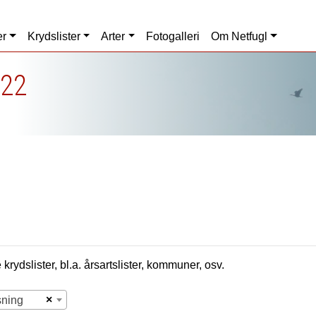
er
Krydslister
Arter
Fotogalleri
Om Netfugl
022
krydslister, bl.a. årsartslister, kommuner, osv.
×
sning