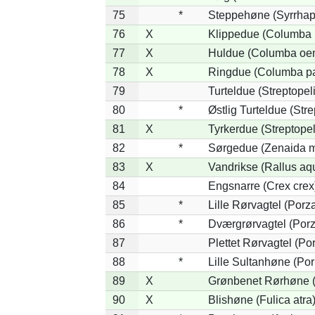
75
*
Steppehøne (Syrrhap
76
X
Klippedue (Columba l
77
X
Huldue (Columba oe
78
X
Ringdue (Columba p
79
Turteldue (Streptopeli
80
*
Østlig Turteldue (Stre
81
X
Tyrkerdue (Streptope
82
*
Sørgedue (Zenaida m
83
X
Vandrikse (Rallus aq
84
Engsnarre (Crex crex
85
*
Lille Rørvagtel (Porz
86
*
Dværgrørvagtel (Porz
87
Plettet Rørvagtel (P
88
*
Lille Sultanhøne (Por
89
X
Grønbenet Rørhøne (G
90
X
Blishøne (Fulica atra