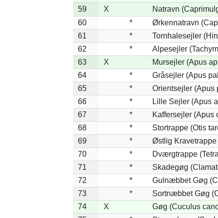
59
X
Natravn (Caprimul
60
*
Ørkennatravn (Cap
61
*
Tornhalesejler (Hi
62
*
Alpesejler (Tachym
63
X
Mursejler (Apus ap
64
*
Gråsejler (Apus pal
65
*
Orientsejler (Apus 
66
*
Lille Sejler (Apus af
67
*
Kaffersejler (Apus c
68
*
Stortrappe (Otis ta
69
*
Østlig Kravetrappe
70
*
Dværgtrappe (Tetra
71
*
Skadegøg (Clamato
72
*
Gulnæbbet Gøg (C
73
*
Sortnæbbet Gøg (C
74
X
Gøg (Cuculus cano