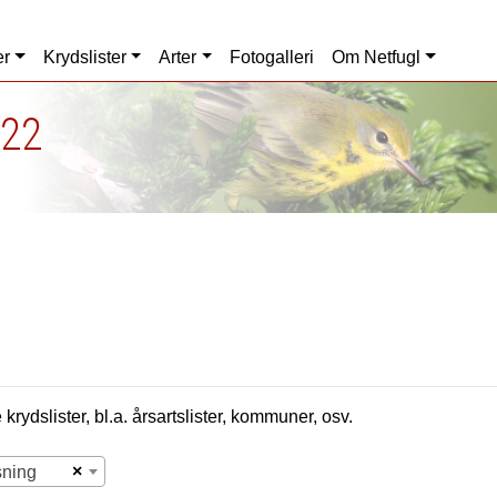
er
Krydslister
Arter
Fotogalleri
Om Netfugl
022
krydslister, bl.a. årsartslister, kommuner, osv.
×
sning