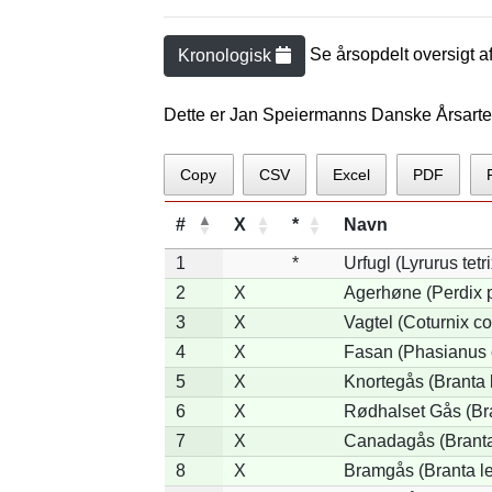
Se årsopdelt oversigt a
Kronologisk
Dette er Jan Speiermanns Danske Årsarte
Copy
CSV
Excel
PDF
#
X
*
Navn
1
*
Urfugl (Lyrurus tetri
2
X
Agerhøne (Perdix p
3
X
Vagtel (Coturnix co
4
X
Fasan (Phasianus 
5
X
Knortegås (Branta 
6
X
Rødhalset Gås (Bran
7
X
Canadagås (Branta
8
X
Bramgås (Branta l