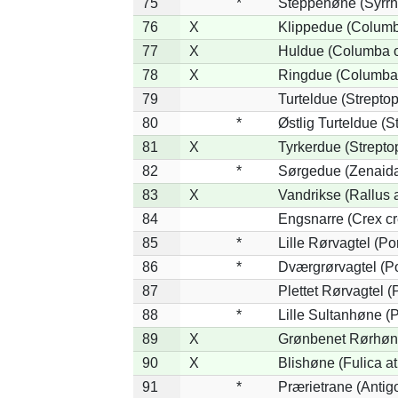
75
*
Steppehøne (Syrrh
76
X
Klippedue (Columba
77
X
Huldue (Columba 
78
X
Ringdue (Columba
79
Turteldue (Streptope
80
*
Østlig Turteldue (St
81
X
Tyrkerdue (Strepto
82
*
Sørgedue (Zenaida
83
X
Vandrikse (Rallus 
84
Engsnarre (Crex cr
85
*
Lille Rørvagtel (P
86
*
Dværgrørvagtel (Po
87
Plettet Rørvagtel 
88
*
Lille Sultanhøne (P
89
X
Grønbenet Rørhøne
90
X
Blishøne (Fulica at
91
*
Prærietrane (Antig