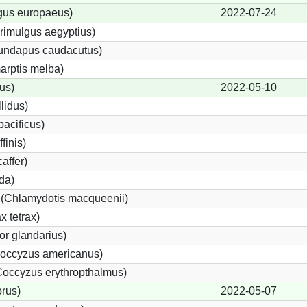
gus europaeus)
2022-07-24
rimulgus aegyptius)
rundapus caudacutus)
arptis melba)
us)
2022-05-10
lidus)
pacificus)
finis)
affer)
rda)
 (Chlamydotis macqueenii)
x tetrax)
r glandarius)
occyzus americanus)
occyzus erythropthalmus)
rus)
2022-05-07