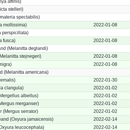
ya affinis)
cta stelleri)
ateria spectabilis)
a mollissima)
2022-01-08
 perspicillata)
a fusca)
2022-01-08
nd (Melanitta deglandi)
Melanitta stejnegeri)
2022-01-08
nigra)
2022-01-08
d (Melanitta americana)
yemalis)
2022-01-30
a clangula)
2022-01-02
(Mergellus albellus)
2022-01-02
(Mergus merganser)
2022-01-02
r (Mergus serrator)
2022-01-02
and (Oxyura jamaicensis)
2022-02-14
Oxyura leucocephala)
2022-02-14