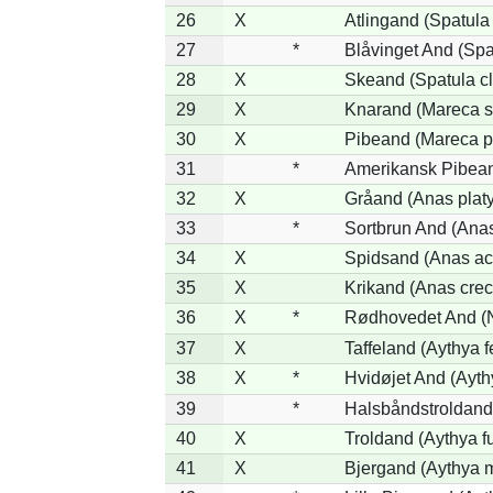
26
X
Atlingand (Spatula
27
*
Blåvinget And (Spa
28
X
Skeand (Spatula cl
29
X
Knarand (Mareca s
30
X
Pibeand (Mareca p
31
*
Amerikansk Pibean
32
X
Gråand (Anas plat
33
*
Sortbrun And (Anas
34
X
Spidsand (Anas ac
35
X
Krikand (Anas crec
36
X
*
Rødhovedet And (Ne
37
X
Taffeland (Aythya f
38
X
*
Hvidøjet And (Ayth
39
*
Halsbåndstroldand 
40
X
Troldand (Aythya fu
41
X
Bjergand (Aythya m