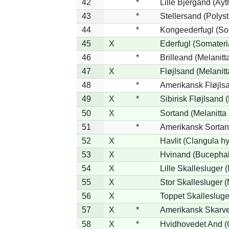
42
*
Lille Bjergand (Ayth
43
*
Stellersand (Polysti
44
*
Kongeederfugl (Som
45
X
Ederfugl (Somateri
46
*
Brilleand (Melanitta
47
X
Fløjlsand (Melanitt
48
*
Amerikansk Fløjlsa
49
X
*
Sibirisk Fløjlsand (
50
X
Sortand (Melanitta 
51
*
Amerikansk Sortan
52
X
Havlit (Clangula h
53
X
Hvinand (Bucephal
54
X
Lille Skallesluger 
55
X
Stor Skallesluger 
56
X
Toppet Skallesluge
57
X
*
Amerikansk Skarve
58
X
*
Hvidhovedet And (