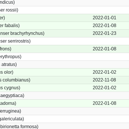
indicus)
r rossii)
er)
2022-01-01
 fabalis)
2022-01-08
nser brachyrhynchus)
2022-01-23
r serrirostris)
frons)
2022-01-08
rythropus)
atratus)
 olor)
2022-01-02
s columbianus)
2022-11-08
s cygnus)
2022-01-02
 aegyptiaca)
tadorna)
2022-01-08
erruginea)
alericulata)
ibirionetta formosa)