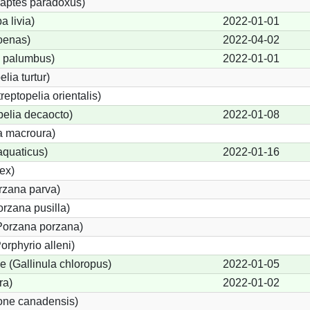
aptes paradoxus)
 livia)
2022-01-01
oenas)
2022-04-02
 palumbus)
2022-01-01
lia turtur)
reptopelia orientalis)
pelia decaocto)
2022-01-08
 macroura)
aquaticus)
2022-01-16
ex)
orzana parva)
rzana pusilla)
(Porzana porzana)
orphyrio alleni)
 (Gallinula chloropus)
2022-01-05
ra)
2022-01-02
one canadensis)