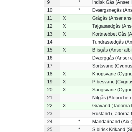
9
*
Indisk Gås (Anser 
10
*
Dværgsnegås (Anse
11
X
Grågås (Anser ans
12
X
Tajgasædgås (Anser
13
X
Kortnæbbet Gås (A
14
Tundrasædgås (Anse
15
X
Blisgås (Anser albi
16
Dværggås (Anser e
17
Sortsvane (Cygnus 
18
X
Knopsvane (Cygnus
19
X
Pibesvane (Cygnu
20
X
Sangsvane (Cygnu
21
Nilgås (Alopochen
22
X
Gravand (Tadorna 
23
Rustand (Tadorna f
24
*
Mandarinand (Aix g
25
*
Sibirisk Krikand (S