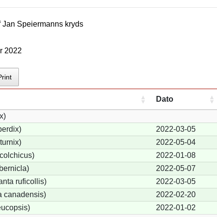
f
Jan Speiermann
s kryds
r 2022
Print
Dato
x)
erdix)
2022-03-05
turnix)
2022-05-04
colchicus)
2022-01-08
bernicla)
2022-05-07
ta ruficollis)
2022-03-05
 canadensis)
2022-02-20
eucopsis)
2022-01-02