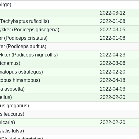
irgo)
2022-03-12
Tachybaptus ruficollis)
2022-01-08
ykker (Podiceps grisegena)
2022-03-05
 (Podiceps cristatus)
2022-01-08
r (Podiceps auritus)
kker (Podiceps nigricollis)
2022-04-23
dicnemus)
2022-03-06
atopus ostralegus)
2022-02-20
ntopus himantopus)
2022-04-18
ra avosetta)
2022-04-03
ellus)
2022-02-20
us gregarius)
s leucurus)
ricaria)
2022-02-20
ialis fulva)