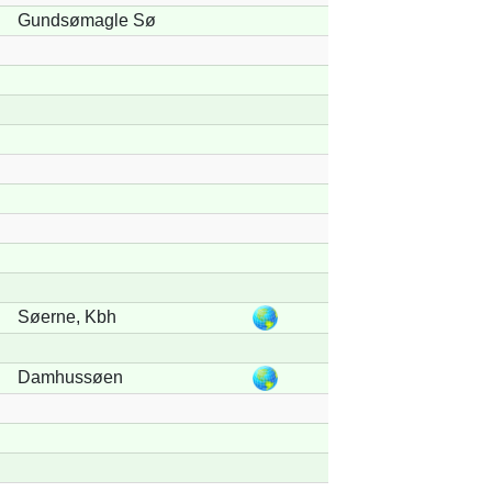
Gundsømagle Sø
Søerne, Kbh
Damhussøen