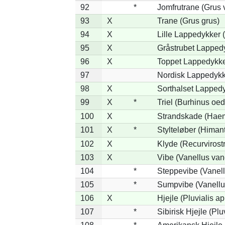
92
*
Jomfrutrane (Grus v
93
X
Trane (Grus grus)
94
X
Lille Lappedykker (
95
X
Gråstrubet Lapped
96
X
Toppet Lappedykker
97
Nordisk Lappedykke
98
X
Sorthalset Lappedy
99
X
*
Triel (Burhinus oe
100
X
Strandskade (Haem
101
X
*
Stylteløber (Hima
102
X
Klyde (Recurvirost
103
X
Vibe (Vanellus van
104
*
Steppevibe (Vanell
105
*
Sumpvibe (Vanellu
106
X
Hjejle (Pluvialis ap
107
*
Sibirisk Hjejle (Pluv