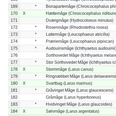
169
*
Bonapartemåge (Chroicocephalus phil
170
X
Hættemåge (Chroicocephalus ridibun
171
Dværgmåge (Hydrocoloeus minutus)
172
*
Rosenmåge (Rhodostethia rosea)
173
*
Lattermåge (Leucophaeus atricilla)
174
*
Præriemåge (Leucophaeus pipixcan)
175
*
Audouinsmåge (Ichthyaetus audouinii
176
Sorthovedet Måge (Ichthyaetus melan
177
*
Stor Sorthovedet Måge (Ichthyaetus ic
178
X
Stormmåge (Larus canus)
179
*
Ringnæbbet Måge (Larus delawarensi
180
X
Svartbag (Larus marinus)
181
*
Gråvinget Måge (Larus glaucescens)
182
Gråmåge (Larus hyperboreus)
183
*
Hvidvinget Måge (Larus glaucoides)
184
X
Sølvmåge (Larus argentatus)