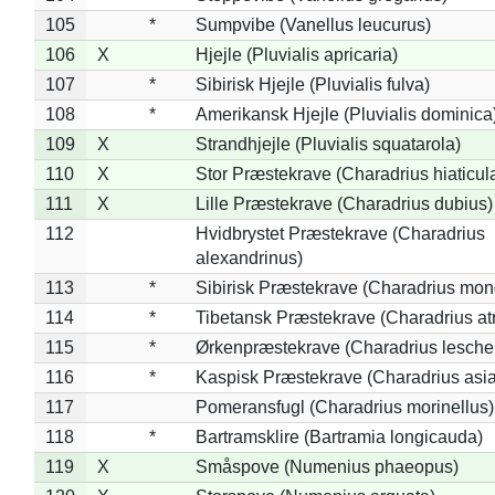
105
*
Sumpvibe (Vanellus leucurus)
106
X
Hjejle (Pluvialis apricaria)
107
*
Sibirisk Hjejle (Pluvialis fulva)
108
*
Amerikansk Hjejle (Pluvialis dominica
109
X
Strandhjejle (Pluvialis squatarola)
110
X
Stor Præstekrave (Charadrius hiaticul
111
X
Lille Præstekrave (Charadrius dubius)
112
Hvidbrystet Præstekrave (Charadrius
alexandrinus)
113
*
Sibirisk Præstekrave (Charadrius mon
114
*
Tibetansk Præstekrave (Charadrius atr
115
*
Ørkenpræstekrave (Charadrius leschen
116
*
Kaspisk Præstekrave (Charadrius asia
117
Pomeransfugl (Charadrius morinellus)
118
*
Bartramsklire (Bartramia longicauda)
119
X
Småspove (Numenius phaeopus)