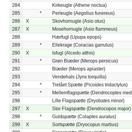
284
Kirkeugle (Athene noctua)
285
*
Perleugle (Aegolius funereus)
286
X
Skovhornugle (Asio otus)
287
X
Mosehornugle (Asio flammeus)
288
Hærfugl (Upupa epops)
289
*
Ellekrage (Coracias garrulus)
290
X
Isfugl (Alcedo atthis)
291
*
Grøn Biæder (Merops persicus)
292
Biæder (Merops apiaster)
293
Vendehals (Jynx torquilla)
294
*
Tretået Spætte (Picoides tridactylus)
295
*
Mellemflagspætte (Dendrocoptes med
296
Lille Flagspætte (Dryobates minor)
297
X
Stor Flagspætte (Dendrocopos major)
298
*
Guldspætte (Colaptes auratus)
299
X
Sortspætte (Dryocopus martius)