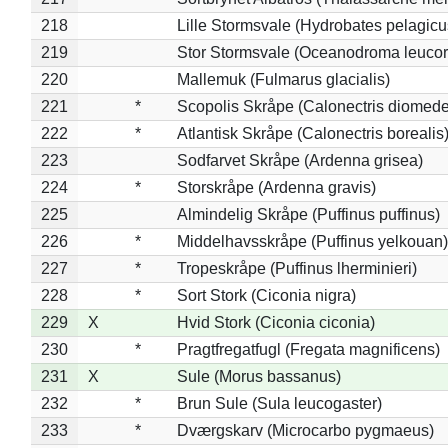
218
Lille Stormsvale (Hydrobates pelagicu
219
Stor Stormsvale (Oceanodroma leuco
220
Mallemuk (Fulmarus glacialis)
221
*
Scopolis Skråpe (Calonectris diomed
222
*
Atlantisk Skråpe (Calonectris borealis
223
Sodfarvet Skråpe (Ardenna grisea)
224
*
Storskråpe (Ardenna gravis)
225
Almindelig Skråpe (Puffinus puffinus)
226
*
Middelhavsskråpe (Puffinus yelkouan)
227
*
Tropeskråpe (Puffinus lherminieri)
228
*
Sort Stork (Ciconia nigra)
229
X
Hvid Stork (Ciconia ciconia)
230
*
Pragtfregatfugl (Fregata magnificens)
231
X
Sule (Morus bassanus)
232
*
Brun Sule (Sula leucogaster)
233
*
Dværgskarv (Microcarbo pygmaeus)