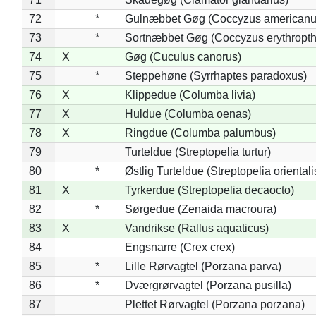
72
*
Gulnæbbet Gøg (Coccyzus americanu
73
*
Sortnæbbet Gøg (Coccyzus erythropt
74
X
Gøg (Cuculus canorus)
75
*
Steppehøne (Syrrhaptes paradoxus)
76
X
Klippedue (Columba livia)
77
X
Huldue (Columba oenas)
78
X
Ringdue (Columba palumbus)
79
Turteldue (Streptopelia turtur)
80
*
Østlig Turteldue (Streptopelia orientali
81
X
Tyrkerdue (Streptopelia decaocto)
82
*
Sørgedue (Zenaida macroura)
83
X
Vandrikse (Rallus aquaticus)
84
Engsnarre (Crex crex)
85
*
Lille Rørvagtel (Porzana parva)
86
*
Dværgrørvagtel (Porzana pusilla)
87
Plettet Rørvagtel (Porzana porzana)