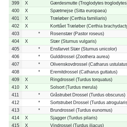
399
X
Gærdesmutte (Troglodytes troglodytes
400
X
Spætmejse (Sitta europaea)
401
X
Træløber (Certhia familiaris)
402
X
Korttået Træløber (Certhia brachydact
403
*
Rosenstær (Pastor roseus)
404
X
Stær (Sturnus vulgaris)
405
*
Ensfarvet Stær (Sturnus unicolor)
406
*
Gulddrossel (Zoothera aurea)
407
*
Olivenskovdrossel (Catharus ustulatus
408
*
Eremitdrossel (Catharus guttatus)
409
X
Ringdrossel (Turdus torquatus)
410
X
Solsort (Turdus merula)
411
*
Gråstrubet Drossel (Turdus obscurus)
412
*
Sortstrubet Drossel (Turdus atrogularis
413
*
Brundrossel (Turdus eunomus)
414
X
Sjagger (Turdus pilaris)
415
X
Vindrossel (Turdus iliacus)