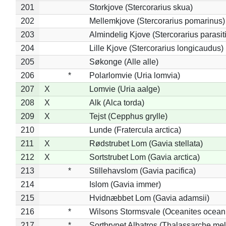
201
Storkjove (Stercorarius skua)
202
Mellemkjove (Stercorarius pomarinus)
203
Almindelig Kjove (Stercorarius parasit
204
Lille Kjove (Stercorarius longicaudus)
205
Søkonge (Alle alle)
206
*
Polarlomvie (Uria lomvia)
207
X
Lomvie (Uria aalge)
208
X
Alk (Alca torda)
209
X
Tejst (Cepphus grylle)
210
Lunde (Fratercula arctica)
211
X
Rødstrubet Lom (Gavia stellata)
212
X
Sortstrubet Lom (Gavia arctica)
213
*
Stillehavslom (Gavia pacifica)
214
Islom (Gavia immer)
215
Hvidnæbbet Lom (Gavia adamsii)
216
*
Wilsons Stormsvale (Oceanites ocean
217
*
Sortbrynet Albatros (Thalassarche me