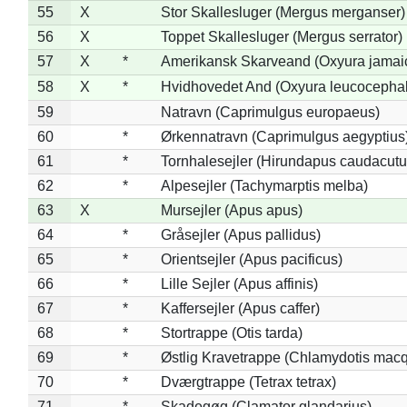
55
X
Stor Skallesluger (Mergus merganser)
56
X
Toppet Skallesluger (Mergus serrator)
57
X
*
Amerikansk Skarveand (Oxyura jamai
58
X
*
Hvidhovedet And (Oxyura leucocepha
59
Natravn (Caprimulgus europaeus)
60
*
Ørkennatravn (Caprimulgus aegyptius
61
*
Tornhalesejler (Hirundapus caudacutu
62
*
Alpesejler (Tachymarptis melba)
63
X
Mursejler (Apus apus)
64
*
Gråsejler (Apus pallidus)
65
*
Orientsejler (Apus pacificus)
66
*
Lille Sejler (Apus affinis)
67
*
Kaffersejler (Apus caffer)
68
*
Stortrappe (Otis tarda)
69
*
Østlig Kravetrappe (Chlamydotis macq
70
*
Dværgtrappe (Tetrax tetrax)
71
*
Skadegøg (Clamator glandarius)