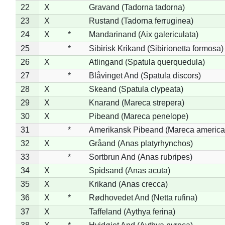
22
X
Gravand (Tadorna tadorna)
23
X
Rustand (Tadorna ferruginea)
24
X
*
Mandarinand (Aix galericulata)
25
*
Sibirisk Krikand (Sibirionetta formosa)
26
X
Atlingand (Spatula querquedula)
27
*
Blåvinget And (Spatula discors)
28
X
Skeand (Spatula clypeata)
29
X
Knarand (Mareca strepera)
30
X
Pibeand (Mareca penelope)
31
*
Amerikansk Pibeand (Mareca america
32
X
Gråand (Anas platyrhynchos)
33
*
Sortbrun And (Anas rubripes)
34
X
Spidsand (Anas acuta)
35
X
Krikand (Anas crecca)
36
X
*
Rødhovedet And (Netta rufina)
37
X
Taffeland (Aythya ferina)