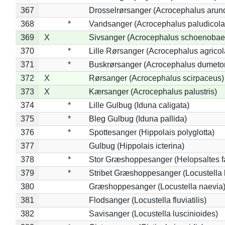
367
Drosselrørsanger (Acrocephalus arun
368
*
Vandsanger (Acrocephalus paludicola
369
X
Sivsanger (Acrocephalus schoenobae
370
*
Lille Rørsanger (Acrocephalus agricol
371
*
Buskrørsanger (Acrocephalus dumeto
372
X
Rørsanger (Acrocephalus scirpaceus)
373
X
Kærsanger (Acrocephalus palustris)
374
*
Lille Gulbug (Iduna caligata)
375
*
Bleg Gulbug (Iduna pallida)
376
*
Spottesanger (Hippolais polyglotta)
377
Gulbug (Hippolais icterina)
378
*
Stor Græshoppesanger (Helopsaltes fa
379
*
Stribet Græshoppesanger (Locustella 
380
Græshoppesanger (Locustella naevia
381
Flodsanger (Locustella fluviatilis)
382
Savisanger (Locustella luscinioides)