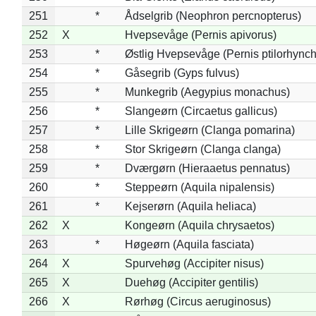
251
*
Ådselgrib (Neophron percnopterus)
252
X
Hvepsevåge (Pernis apivorus)
253
*
Østlig Hvepsevåge (Pernis ptilorhync
254
*
Gåsegrib (Gyps fulvus)
255
*
Munkegrib (Aegypius monachus)
256
*
Slangeørn (Circaetus gallicus)
257
*
Lille Skrigeørn (Clanga pomarina)
258
*
Stor Skrigeørn (Clanga clanga)
259
*
Dværgørn (Hieraaetus pennatus)
260
*
Steppeørn (Aquila nipalensis)
261
*
Kejserørn (Aquila heliaca)
262
X
Kongeørn (Aquila chrysaetos)
263
*
Høgeørn (Aquila fasciata)
264
X
Spurvehøg (Accipiter nisus)
265
X
Duehøg (Accipiter gentilis)
266
X
Rørhøg (Circus aeruginosus)