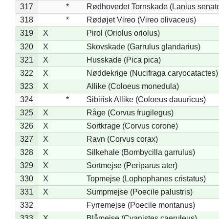
317
*
Rødhovedet Tornskade (Lanius senato
318
*
Rødøjet Vireo (Vireo olivaceus)
319
X
Pirol (Oriolus oriolus)
320
X
Skovskade (Garrulus glandarius)
321
X
Husskade (Pica pica)
322
X
Nøddekrige (Nucifraga caryocatactes)
323
X
Allike (Coloeus monedula)
324
*
Sibirisk Allike (Coloeus dauuricus)
325
X
Råge (Corvus frugilegus)
326
X
Sortkrage (Corvus corone)
327
X
Ravn (Corvus corax)
328
X
Silkehale (Bombycilla garrulus)
329
X
Sortmejse (Periparus ater)
330
X
Topmejse (Lophophanes cristatus)
331
X
Sumpmejse (Poecile palustris)
332
Fyrremejse (Poecile montanus)
333
X
Blåmejse (Cyanistes caeruleus)