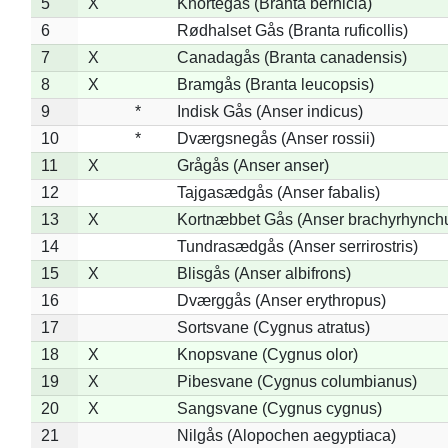
5
X
Knortegås (Branta bernicla)
6
Rødhalset Gås (Branta ruficollis)
7
X
Canadagås (Branta canadensis)
8
X
Bramgås (Branta leucopsis)
9
*
Indisk Gås (Anser indicus)
10
*
Dværgsnegås (Anser rossii)
11
X
Grågås (Anser anser)
12
Tajgasædgås (Anser fabalis)
13
X
Kortnæbbet Gås (Anser brachyrhynch
14
Tundrasædgås (Anser serrirostris)
15
X
Blisgås (Anser albifrons)
16
Dværggås (Anser erythropus)
17
Sortsvane (Cygnus atratus)
18
X
Knopsvane (Cygnus olor)
19
X
Pibesvane (Cygnus columbianus)
20
X
Sangsvane (Cygnus cygnus)
21
Nilgås (Alopochen aegyptiaca)