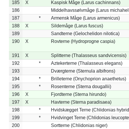
185
X
Kaspisk Måge (Larus cachinnans)
186
Middelhavssølvmåge (Larus michahell
187
*
Armensk Måge (Larus armenicus)
188
X
Sildemåge (Larus fuscus)
189
Sandterne (Gelochelidon nilotica)
190
X
Rovterne (Hydroprogne caspia)
191
X
Splitterne (Thalasseus sandvicensis)
192
*
Aztekerterne (Thalasseus elegans)
193
Dværgterne (Sternula albifrons)
194
*
Brilleterne (Onychoprion anaethetus)
195
*
Rosenterne (Sterna dougallii)
196
X
Fjordterne (Sterna hirundo)
197
X
Havterne (Sterna paradisaea)
198
*
Hvidskægget Terne (Chlidonias hybrid
199
*
Hvidvinget Terne (Chlidonias leucopte
200
Sortterne (Chlidonias niger)