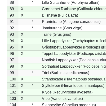
88
*
Lille Sultanhøne (Porphyrio alleni)
89
X
Grønbenet Rørhøne (Gallinula chloro
90
X
Blishøne (Fulica atra)
91
*
Prærietrane (Antigone canadensis)
92
*
Jomfrutrane (Grus virgo)
93
X
Trane (Grus grus)
94
X
Lille Lappedykker (Tachybaptus ruficol
95
X
Gråstrubet Lappedykker (Podiceps gr
96
X
Toppet Lappedykker (Podiceps cristat
97
Nordisk Lappedykker (Podiceps auritu
98
X
Sorthalset Lappedykker (Podiceps nigri
99
*
Triel (Burhinus oedicnemus)
100
X
Strandskade (Haematopus ostralegus
101
X
*
Stylteløber (Himantopus himantopus)
102
X
Klyde (Recurvirostra avosetta)
103
X
Vibe (Vanellus vanellus)
104
*
Steppevibe (Vanellus gregarius)