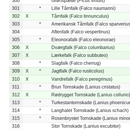
300
Grønspætte (Picus viridis)
301
*
Lille Tårnfalk (Falco naumanni)
302
X
Tårnfalk (Falco tinnunculus)
303
*
Amerikansk Tårnfalk (Falco sparverius
304
Aftenfalk (Falco vespertinus)
305
*
Eleonorafalk (Falco eleonorae)
306
X
Dværgfalk (Falco columbarius)
307
X
Lærkefalk (Falco subbuteo)
308
*
Slagfalk (Falco cherrug)
309
X
*
Jagtfalk (Falco rusticolus)
310
X
Vandrefalk (Falco peregrinus)
311
*
Brun Tornskade (Lanius cristatus)
312
X
Rødrygget Tornskade (Lanius collurio)
313
*
Turkestantornskade (Lanius phoenicur
314
*
Langhalet Tornskade (Lanius schach)
315
*
Rosenbrystet Tornskade (Lanius minor
316
Stor Tornskade (Lanius excubitor)