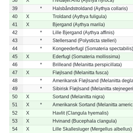
38
X
*
Hvidøjet And (Aythya nyroca)
39
*
Halsbåndstroldand (Aythya collaris)
40
X
Troldand (Aythya fuligula)
41
X
Bjergand (Aythya marila)
42
*
Lille Bjergand (Aythya affinis)
43
*
Stellersand (Polysticta stelleri)
44
*
Kongeederfugl (Somateria spectabilis
45
X
Ederfugl (Somateria mollissima)
46
*
Brilleand (Melanitta perspicillata)
47
X
Fløjlsand (Melanitta fusca)
48
*
Amerikansk Fløjlsand (Melanitta degla
49
*
Sibirisk Fløjlsand (Melanitta stejnegeri
50
X
Sortand (Melanitta nigra)
51
X
*
Amerikansk Sortand (Melanitta ameri
52
X
Havlit (Clangula hyemalis)
53
X
Hvinand (Bucephala clangula)
54
X
Lille Skallesluger (Mergellus albellus)