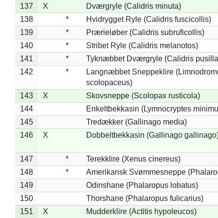
137
X
Dværgryle (Calidris minuta)
138
*
Hvidrygget Ryle (Calidris fuscicollis)
139
*
Prærieløber (Calidris subruficollis)
140
*
Stribet Ryle (Calidris melanotos)
141
*
Tyknæbbet Dværgryle (Calidris pusilla
142
*
Langnæbbet Sneppeklire (Limnodrom
scolopaceus)
143
X
Skovsneppe (Scolopax rusticola)
144
Enkeltbekkasin (Lymnocryptes minimu
145
Tredækker (Gallinago media)
146
X
Dobbeltbekkasin (Gallinago gallinago
147
*
Terekklire (Xenus cinereus)
148
*
Amerikansk Svømmesneppe (Phalaropu
149
Odinshane (Phalaropus lobatus)
150
Thorshane (Phalaropus fulicarius)
151
X
Mudderklire (Actitis hypoleucos)