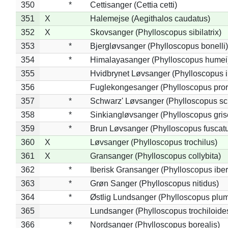
350
*
Cettisanger (Cettia cetti)
351
X
Halemejse (Aegithalos caudatus)
352
X
Skovsanger (Phylloscopus sibilatrix)
353
*
Bjergløvsanger (Phylloscopus bonelli)
354
*
Himalayasanger (Phylloscopus humei
355
Hvidbrynet Løvsanger (Phylloscopus i
356
Fuglekongesanger (Phylloscopus pror
357
*
Schwarz' Løvsanger (Phylloscopus sc
358
*
Sinkiangløvsanger (Phylloscopus gris
359
*
Brun Løvsanger (Phylloscopus fuscat
360
X
Løvsanger (Phylloscopus trochilus)
361
X
Gransanger (Phylloscopus collybita)
362
*
Iberisk Gransanger (Phylloscopus iber
363
*
Grøn Sanger (Phylloscopus nitidus)
364
*
Østlig Lundsanger (Phylloscopus plum
365
Lundsanger (Phylloscopus trochiloide
366
*
Nordsanger (Phylloscopus borealis)