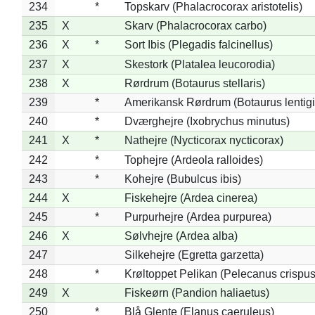
234
*
Topskarv (Phalacrocorax aristotelis)
235
X
Skarv (Phalacrocorax carbo)
236
X
*
Sort Ibis (Plegadis falcinellus)
237
X
Skestork (Platalea leucorodia)
238
X
Rørdrum (Botaurus stellaris)
239
*
Amerikansk Rørdrum (Botaurus lentig
240
*
Dværghejre (Ixobrychus minutus)
241
X
*
Nathejre (Nycticorax nycticorax)
242
*
Tophejre (Ardeola ralloides)
243
*
Kohejre (Bubulcus ibis)
244
X
Fiskehejre (Ardea cinerea)
245
*
Purpurhejre (Ardea purpurea)
246
X
Sølvhejre (Ardea alba)
247
Silkehejre (Egretta garzetta)
248
*
Krøltoppet Pelikan (Pelecanus crispus
249
X
Fiskeørn (Pandion haliaetus)
250
*
Blå Glente (Elanus caeruleus)