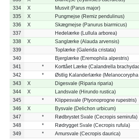
334
X
Musvit (Parus major)
335
X
Pungmejse (Remiz pendulinus)
336
X
Skægmejse (Panurus biarmicus)
337
Hedelærke (Lullula arborea)
338
X
Sanglærke (Alauda arvensis)
339
Toplærke (Galerida cristata)
340
Bjerglærke (Eremophila alpestris)
341
*
Korttået Lærke (Calandrella brachydac
342
*
Østlig Kalanderlærke (Melanocorypha
343
X
Digesvale (Riparia riparia)
344
X
Landsvale (Hirundo rustica)
345
*
Klippesvale (Ptyonoprogne rupestris)
346
X
Bysvale (Delichon urbicum)
347
*
Rødbrystet Svale (Cecropis semirufa)
348
*
Rødrygget Svale (Cecropis rufula)
349
*
Amursvale (Cecropis daurica)