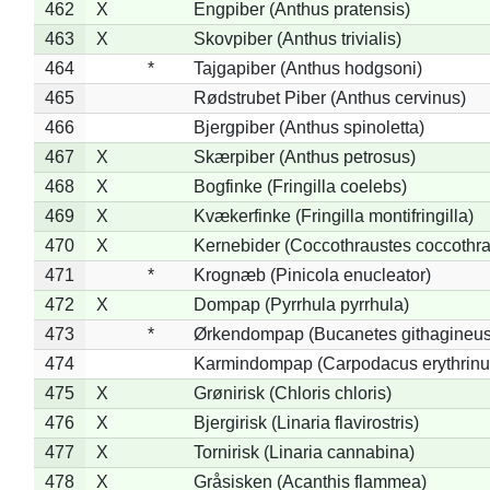
462
X
Engpiber (Anthus pratensis)
463
X
Skovpiber (Anthus trivialis)
464
*
Tajgapiber (Anthus hodgsoni)
465
Rødstrubet Piber (Anthus cervinus)
466
Bjergpiber (Anthus spinoletta)
467
X
Skærpiber (Anthus petrosus)
468
X
Bogfinke (Fringilla coelebs)
469
X
Kvækerfinke (Fringilla montifringilla)
470
X
Kernebider (Coccothraustes coccothra
471
*
Krognæb (Pinicola enucleator)
472
X
Dompap (Pyrrhula pyrrhula)
473
*
Ørkendompap (Bucanetes githagineus
474
Karmindompap (Carpodacus erythrinu
475
X
Grønirisk (Chloris chloris)
476
X
Bjergirisk (Linaria flavirostris)
477
X
Tornirisk (Linaria cannabina)
478
X
Gråsisken (Acanthis flammea)