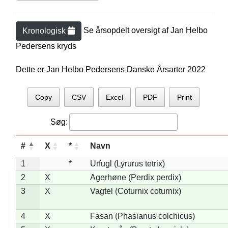
Se årsopdelt oversigt af
Jan Helbo
Kronologisk
Pedersen
s kryds
Dette er Jan Helbo Pedersens Danske Årsarter 2022
Copy
CSV
Excel
PDF
Print
Søg:
#
X
*
Navn
1
*
Urfugl (Lyrurus tetrix)
2
X
Agerhøne (Perdix perdix)
3
X
Vagtel (Coturnix coturnix)
4
X
Fasan (Phasianus colchicus)