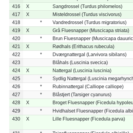
416
X
Sangdrossel (Turdus philomelos)
417
X
Misteldrossel (Turdus viscivorus)
418
*
Vandredrossel (Turdus migratorius)
419
X
Grå Fluesnapper (Muscicapa striata)
420
*
Brun Fluesnapper (Muscicapa dauuric
421
X
Rødhals (Erithacus rubecula)
422
*
Dværgnattergal (Larvivora sibilans)
423
Blåhals (Luscinia svecica)
424
X
Nattergal (Luscinia luscinia)
425
*
Sydlig Nattergal (Luscinia megarhync
426
*
Rubinnattergal (Calliope calliope)
427
*
Blåstjert (Tarsiger cyanurus)
428
X
Broget Fluesnapper (Ficedula hypole
429
*
Hvidhalset Fluesnapper (Ficedula albic
430
X
Lille Fluesnapper (Ficedula parva)