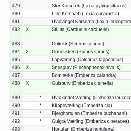
479
Stor Korsnæb (Loxia pytyopsittacus)
480
Lille Korsnæb (Loxia curvirostra)
481
Hvidvinget Korsnæb (Loxia leucoptera
482
X
Stillits (Carduelis carduelis)
483
Gulirisk (Serinus serinus)
484
X
Grønsisken (Spinus spinus)
485
Lapværling (Calcarius lapponicus)
486
X
Snespurv (Plectrophenax nivalis)
487
Bomlærke (Emberiza calandra)
488
X
Gulspurv (Emberiza citrinella)
489
*
Hvidkindet Værling (Emberiza leucoc
490
*
Klippeværling (Emberiza cia)
491
*
Bjerghortulan (Emberiza buchanani)
492
*
Gulgrå Værling (Emberiza cineracea)
493
Hortulan (Emberiza hortulana)