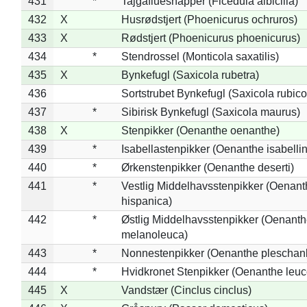
431
*
Tajgafluesnapper (Ficedula albicilla)
432
X
Husrødstjert (Phoenicurus ochruros)
433
X
Rødstjert (Phoenicurus phoenicurus)
434
*
Stendrossel (Monticola saxatilis)
435
X
Bynkefugl (Saxicola rubetra)
436
Sortstrubet Bynkefugl (Saxicola rubico
437
*
Sibirisk Bynkefugl (Saxicola maurus)
438
X
Stenpikker (Oenanthe oenanthe)
439
*
Isabellastenpikker (Oenanthe isabelli
440
*
Ørkenstenpikker (Oenanthe deserti)
441
*
Vestlig Middelhavsstenpikker (Oenant
hispanica)
442
*
Østlig Middelhavsstenpikker (Oenant
melanoleuca)
443
*
Nonnestenpikker (Oenanthe pleschan
444
*
Hvidkronet Stenpikker (Oenanthe leu
445
X
Vandstær (Cinclus cinclus)