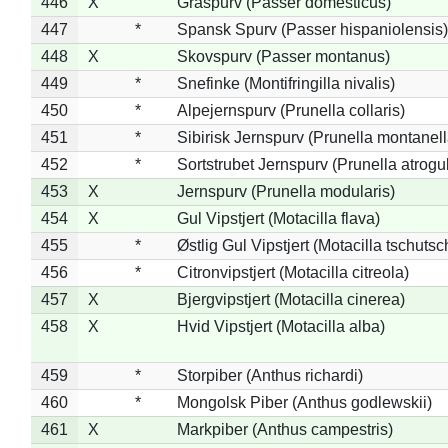
446
X
Gråspurv (Passer domesticus)
447
*
Spansk Spurv (Passer hispaniolensis)
448
X
Skovspurv (Passer montanus)
449
*
Snefinke (Montifringilla nivalis)
450
*
Alpejernspurv (Prunella collaris)
451
*
Sibirisk Jernspurv (Prunella montanell
452
*
Sortstrubet Jernspurv (Prunella atrogul
453
X
Jernspurv (Prunella modularis)
454
X
Gul Vipstjert (Motacilla flava)
455
*
Østlig Gul Vipstjert (Motacilla tschuts
456
*
Citronvipstjert (Motacilla citreola)
457
X
Bjergvipstjert (Motacilla cinerea)
458
X
Hvid Vipstjert (Motacilla alba)
459
*
Storpiber (Anthus richardi)
460
*
Mongolsk Piber (Anthus godlewskii)
461
X
Markpiber (Anthus campestris)