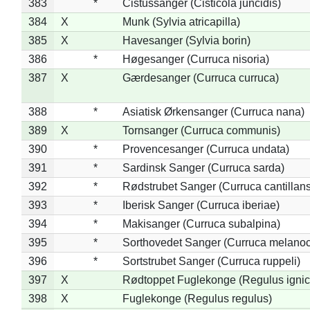
383
*
Cistussanger (Cisticola juncidis)
384
X
Munk (Sylvia atricapilla)
385
X
Havesanger (Sylvia borin)
386
*
Høgesanger (Curruca nisoria)
387
X
Gærdesanger (Curruca curruca)
388
*
Asiatisk Ørkensanger (Curruca nana)
389
X
Tornsanger (Curruca communis)
390
*
Provencesanger (Curruca undata)
391
*
Sardinsk Sanger (Curruca sarda)
392
*
Rødstrubet Sanger (Curruca cantillans
393
*
Iberisk Sanger (Curruca iberiae)
394
*
Makisanger (Curruca subalpina)
395
*
Sorthovedet Sanger (Curruca melano
396
*
Sortstrubet Sanger (Curruca ruppeli)
397
X
Rødtoppet Fuglekonge (Regulus ignica
398
X
Fuglekonge (Regulus regulus)