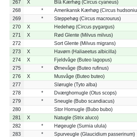
267
X
Blå Kærhøg (Circus cyaneus)
268
*
Amerikansk Kærhøg (Circus hudsoniu
269
*
Steppehøg (Circus macrourus)
270
X
Hedehøg (Circus pygargus)
271
X
Rød Glente (Milvus milvus)
272
Sort Glente (Milvus migrans)
273
X
Havørn (Haliaeetus albicilla)
274
X
Fjeldvåge (Buteo lagopus)
275
*
Ørnevåge (Buteo rufinus)
276
X
Musvåge (Buteo buteo)
277
Slørugle (Tyto alba)
278
*
Dværghornugle (Otus scops)
279
*
Sneugle (Bubo scandiacus)
280
Stor Hornugle (Bubo bubo)
281
X
Natugle (Strix aluco)
282
*
Høgeugle (Surnia ulula)
283
*
Spurveugle (Glaucidium passerinum)