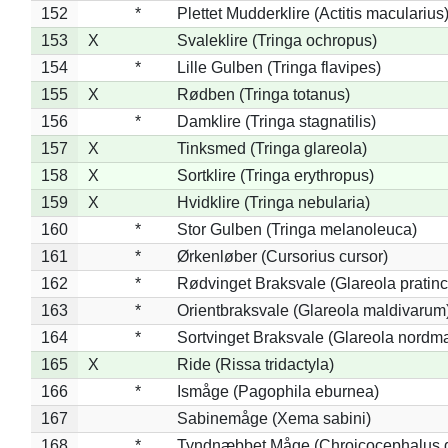
152
*
Plettet Mudderklire (Actitis macularius
153
X
Svaleklire (Tringa ochropus)
154
*
Lille Gulben (Tringa flavipes)
155
X
Rødben (Tringa totanus)
156
*
Damklire (Tringa stagnatilis)
157
X
Tinksmed (Tringa glareola)
158
X
Sortklire (Tringa erythropus)
159
X
Hvidklire (Tringa nebularia)
160
*
Stor Gulben (Tringa melanoleuca)
161
*
Ørkenløber (Cursorius cursor)
162
*
Rødvinget Braksvale (Glareola pratinc
163
*
Orientbraksvale (Glareola maldivarum
164
*
Sortvinget Braksvale (Glareola nordm
165
X
Ride (Rissa tridactyla)
166
*
Ismåge (Pagophila eburnea)
167
Sabinemåge (Xema sabini)
168
*
Tyndnæbbet Måge (Chroicocephalus 