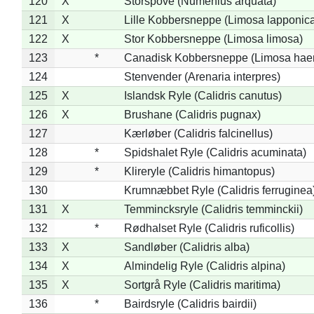
120
X
Storspove (Numenius arquata)
121
X
Lille Kobbersneppe (Limosa lapponic
122
X
Stor Kobbersneppe (Limosa limosa)
123
*
Canadisk Kobbersneppe (Limosa hae
124
Stenvender (Arenaria interpres)
125
X
Islandsk Ryle (Calidris canutus)
126
X
Brushane (Calidris pugnax)
127
Kærløber (Calidris falcinellus)
128
*
Spidshalet Ryle (Calidris acuminata)
129
*
Klireryle (Calidris himantopus)
130
Krumnæbbet Ryle (Calidris ferruginea
131
X
Temmincksryle (Calidris temminckii)
132
*
Rødhalset Ryle (Calidris ruficollis)
133
X
Sandløber (Calidris alba)
134
X
Almindelig Ryle (Calidris alpina)
135
X
Sortgrå Ryle (Calidris maritima)
136
*
Bairdsryle (Calidris bairdii)