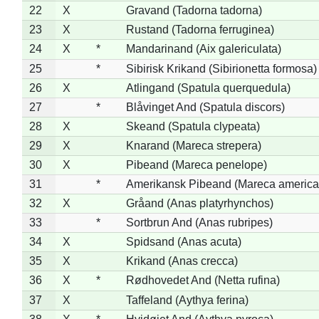
22
X
Gravand (Tadorna tadorna)
23
X
Rustand (Tadorna ferruginea)
24
X
*
Mandarinand (Aix galericulata)
25
*
Sibirisk Krikand (Sibirionetta formosa)
26
X
Atlingand (Spatula querquedula)
27
*
Blåvinget And (Spatula discors)
28
X
Skeand (Spatula clypeata)
29
X
Knarand (Mareca strepera)
30
X
Pibeand (Mareca penelope)
31
*
Amerikansk Pibeand (Mareca america
32
X
Gråand (Anas platyrhynchos)
33
*
Sortbrun And (Anas rubripes)
34
X
Spidsand (Anas acuta)
35
X
Krikand (Anas crecca)
36
X
*
Rødhovedet And (Netta rufina)
37
X
Taffeland (Aythya ferina)