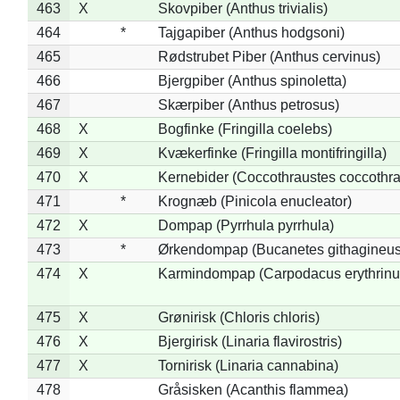
463
X
Skovpiber (Anthus trivialis)
464
*
Tajgapiber (Anthus hodgsoni)
465
Rødstrubet Piber (Anthus cervinus)
466
Bjergpiber (Anthus spinoletta)
467
Skærpiber (Anthus petrosus)
468
X
Bogfinke (Fringilla coelebs)
469
X
Kvækerfinke (Fringilla montifringilla)
470
X
Kernebider (Coccothraustes coccothra
471
*
Krognæb (Pinicola enucleator)
472
X
Dompap (Pyrrhula pyrrhula)
473
*
Ørkendompap (Bucanetes githagineus
474
X
Karmindompap (Carpodacus erythrinu
475
X
Grønirisk (Chloris chloris)
476
X
Bjergirisk (Linaria flavirostris)
477
X
Tornirisk (Linaria cannabina)
478
Gråsisken (Acanthis flammea)