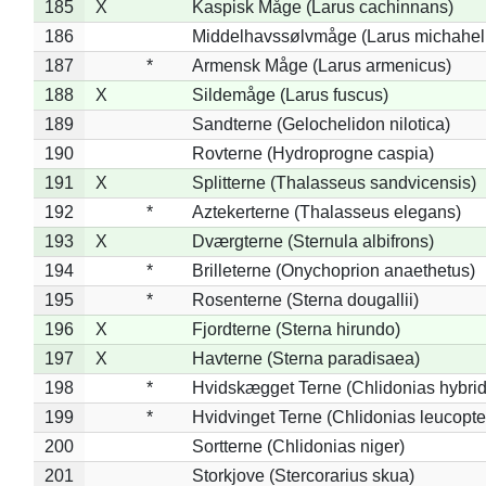
185
X
Kaspisk Måge (Larus cachinnans)
186
Middelhavssølvmåge (Larus michahell
187
*
Armensk Måge (Larus armenicus)
188
X
Sildemåge (Larus fuscus)
189
Sandterne (Gelochelidon nilotica)
190
Rovterne (Hydroprogne caspia)
191
X
Splitterne (Thalasseus sandvicensis)
192
*
Aztekerterne (Thalasseus elegans)
193
X
Dværgterne (Sternula albifrons)
194
*
Brilleterne (Onychoprion anaethetus)
195
*
Rosenterne (Sterna dougallii)
196
X
Fjordterne (Sterna hirundo)
197
X
Havterne (Sterna paradisaea)
198
*
Hvidskægget Terne (Chlidonias hybrid
199
*
Hvidvinget Terne (Chlidonias leucopte
200
Sortterne (Chlidonias niger)
201
Storkjove (Stercorarius skua)