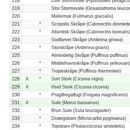
218
Lille Stormsvale (Hydrobates pelagicu
219
Stor Stormsvale (Oceanodroma leuco
220
Mallemuk (Fulmarus glacialis)
221
*
Scopolis Skråpe (Calonectris diomed
222
*
Atlantisk Skråpe (Calonectris borealis
223
Sodfarvet Skråpe (Ardenna grisea)
224
*
Storskråpe (Ardenna gravis)
225
Almindelig Skråpe (Puffinus puffinus)
226
*
Middelhavsskråpe (Puffinus yelkouan)
227
*
Tropeskråpe (Puffinus lherminieri)
228
X
*
Sort Stork (Ciconia nigra)
229
X
Hvid Stork (Ciconia ciconia)
230
*
Pragtfregatfugl (Fregata magnificens)
231
X
Sule (Morus bassanus)
232
*
Brun Sule (Sula leucogaster)
233
*
Dværgskarv (Microcarbo pygmaeus)
234
*
Topskarv (Phalacrocorax aristotelis)