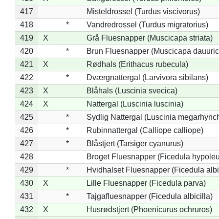
417
Misteldrossel (Turdus viscivorus)
418
*
Vandredrossel (Turdus migratorius)
419
X
Grå Fluesnapper (Muscicapa striata)
420
*
Brun Fluesnapper (Muscicapa dauuric
421
X
Rødhals (Erithacus rubecula)
422
*
Dværgnattergal (Larvivora sibilans)
423
X
Blåhals (Luscinia svecica)
424
X
Nattergal (Luscinia luscinia)
425
*
Sydlig Nattergal (Luscinia megarhync
426
*
Rubinnattergal (Calliope calliope)
427
*
Blåstjert (Tarsiger cyanurus)
428
Broget Fluesnapper (Ficedula hypole
429
*
Hvidhalset Fluesnapper (Ficedula albic
430
X
Lille Fluesnapper (Ficedula parva)
431
*
Tajgafluesnapper (Ficedula albicilla)
432
X
Husrødstjert (Phoenicurus ochruros)