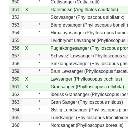
350
*
Cettisanger (Cettia cetti)
351
X
Halemejse (Aegithalos caudatus)
352
Skovsanger (Phylloscopus sibilatrix)
353
*
Bjergløvsanger (Phylloscopus bonelli)
354
*
Himalayasanger (Phylloscopus humei
355
Hvidbrynet Løvsanger (Phylloscopus i
356
X
Fuglekongesanger (Phylloscopus pror
357
*
Schwarz' Løvsanger (Phylloscopus sc
358
*
Sinkiangløvsanger (Phylloscopus gris
359
*
Brun Løvsanger (Phylloscopus fuscat
360
X
Løvsanger (Phylloscopus trochilus)
361
X
Gransanger (Phylloscopus collybita)
362
*
Iberisk Gransanger (Phylloscopus iber
363
*
Grøn Sanger (Phylloscopus nitidus)
364
*
Østlig Lundsanger (Phylloscopus plum
365
Lundsanger (Phylloscopus trochiloide
366
*
Nordsanger (Phylloscopus borealis)