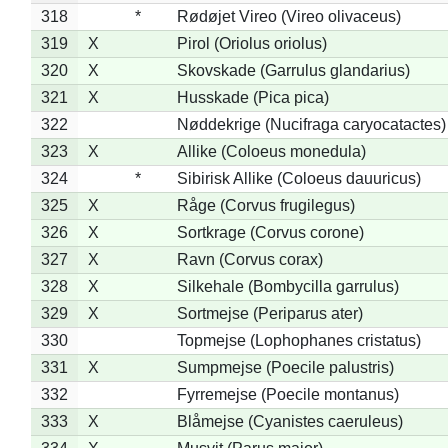
318
*
Rødøjet Vireo (Vireo olivaceus)
319
X
Pirol (Oriolus oriolus)
320
X
Skovskade (Garrulus glandarius)
321
X
Husskade (Pica pica)
322
Nøddekrige (Nucifraga caryocatactes)
323
X
Allike (Coloeus monedula)
324
*
Sibirisk Allike (Coloeus dauuricus)
325
X
Råge (Corvus frugilegus)
326
X
Sortkrage (Corvus corone)
327
X
Ravn (Corvus corax)
328
X
Silkehale (Bombycilla garrulus)
329
X
Sortmejse (Periparus ater)
330
Topmejse (Lophophanes cristatus)
331
X
Sumpmejse (Poecile palustris)
332
Fyrremejse (Poecile montanus)
333
X
Blåmejse (Cyanistes caeruleus)