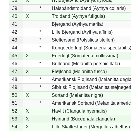
38
X
*
Hvidøjet And (Aythya nyroca)
39
*
Halsbåndstroldand (Aythya collaris)
40
X
Troldand (Aythya fuligula)
41
Bjergand (Aythya marila)
42
*
Lille Bjergand (Aythya affinis)
43
*
Stellersand (Polysticta stelleri)
44
*
Kongeederfugl (Somateria spectabilis
45
X
Ederfugl (Somateria mollissima)
46
*
Brilleand (Melanitta perspicillata)
47
X
Fløjlsand (Melanitta fusca)
48
*
Amerikansk Fløjlsand (Melanitta degla
49
*
Sibirisk Fløjlsand (Melanitta stejnegeri
50
X
Sortand (Melanitta nigra)
51
*
Amerikansk Sortand (Melanitta ameri
52
X
Havlit (Clangula hyemalis)
53
X
Hvinand (Bucephala clangula)
54
X
Lille Skallesluger (Mergellus albellus)