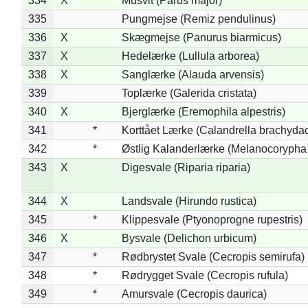
334
X
Musvit (Parus major)
335
Pungmejse (Remiz pendulinus)
336
X
Skægmejse (Panurus biarmicus)
337
X
Hedelærke (Lullula arborea)
338
X
Sanglærke (Alauda arvensis)
339
Toplærke (Galerida cristata)
340
X
Bjerglærke (Eremophila alpestris)
341
*
Korttået Lærke (Calandrella brachydac
342
*
Østlig Kalanderlærke (Melanocorypha
343
X
Digesvale (Riparia riparia)
344
X
Landsvale (Hirundo rustica)
345
*
Klippesvale (Ptyonoprogne rupestris)
346
X
Bysvale (Delichon urbicum)
347
*
Rødbrystet Svale (Cecropis semirufa)
348
*
Rødrygget Svale (Cecropis rufula)
349
*
Amursvale (Cecropis daurica)