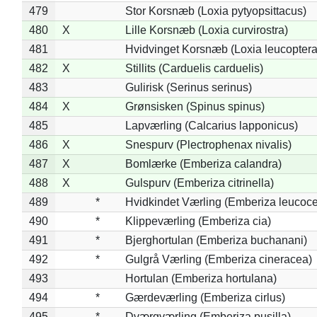
479
Stor Korsnæb (Loxia pytyopsittacus)
480
X
Lille Korsnæb (Loxia curvirostra)
481
Hvidvinget Korsnæb (Loxia leucoptera
482
X
Stillits (Carduelis carduelis)
483
Gulirisk (Serinus serinus)
484
X
Grønsisken (Spinus spinus)
485
Lapværling (Calcarius lapponicus)
486
X
Snespurv (Plectrophenax nivalis)
487
X
Bomlærke (Emberiza calandra)
488
X
Gulspurv (Emberiza citrinella)
489
*
Hvidkindet Værling (Emberiza leucoc
490
*
Klippeværling (Emberiza cia)
491
*
Bjerghortulan (Emberiza buchanani)
492
*
Gulgrå Værling (Emberiza cineracea)
493
Hortulan (Emberiza hortulana)
494
*
Gærdeværling (Emberiza cirlus)
495
*
Dværgværling (Emberiza pusilla)