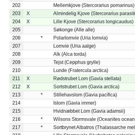
202
Mellemkjove (Stercorarius pomarinus)
203
X
Almindelig Kjove (Stercorarius parasit
204
X
Lille Kjove (Stercorarius longicaudus)
205
Søkonge (Alle alle)
206
*
Polarlomvie (Uria lomvia)
207
Lomvie (Uria aalge)
208
Alk (Alca torda)
209
Tejst (Cepphus grylle)
210
Lunde (Fratercula arctica)
211
X
Rødstrubet Lom (Gavia stellata)
212
X
Sortstrubet Lom (Gavia arctica)
213
*
Stillehavslom (Gavia pacifica)
214
Islom (Gavia immer)
215
Hvidnæbbet Lom (Gavia adamsii)
216
*
Wilsons Stormsvale (Oceanites ocean
217
*
Sortbrynet Albatros (Thalassarche me