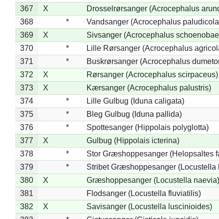
367
X
Drosselrørsanger (Acrocephalus arun
368
*
Vandsanger (Acrocephalus paludicola
369
X
Sivsanger (Acrocephalus schoenobae
370
*
Lille Rørsanger (Acrocephalus agricol
371
*
Buskrørsanger (Acrocephalus dumeto
372
X
Rørsanger (Acrocephalus scirpaceus)
373
X
Kærsanger (Acrocephalus palustris)
374
*
Lille Gulbug (Iduna caligata)
375
*
Bleg Gulbug (Iduna pallida)
376
*
Spottesanger (Hippolais polyglotta)
377
X
Gulbug (Hippolais icterina)
378
*
Stor Græshoppesanger (Helopsaltes fa
379
*
Stribet Græshoppesanger (Locustella 
380
X
Græshoppesanger (Locustella naevia
381
Flodsanger (Locustella fluviatilis)
382
X
Savisanger (Locustella luscinioides)