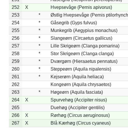
252
X
Hvepsevåge (Pernis apivorus)
253
*
Østlig Hvepsevåge (Pernis ptilorhync
254
*
Gåsegrib (Gyps fulvus)
255
*
Munkegrib (Aegypius monachus)
256
*
Slangeørn (Circaetus gallicus)
257
*
Lille Skrigeørn (Clanga pomarina)
258
*
Stor Skrigeørn (Clanga clanga)
259
*
Dværgørn (Hieraaetus pennatus)
260
*
Steppeørn (Aquila nipalensis)
261
*
Kejserørn (Aquila heliaca)
262
Kongeørn (Aquila chrysaetos)
263
*
Høgeørn (Aquila fasciata)
264
X
Spurvehøg (Accipiter nisus)
265
Duehøg (Accipiter gentilis)
266
X
Rørhøg (Circus aeruginosus)
267
X
Blå Kærhøg (Circus cyaneus)