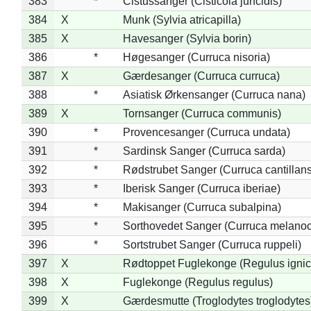
383
*
Cistussanger (Cisticola juncidis)
384
X
Munk (Sylvia atricapilla)
385
X
Havesanger (Sylvia borin)
386
*
Høgesanger (Curruca nisoria)
387
X
Gærdesanger (Curruca curruca)
388
*
Asiatisk Ørkensanger (Curruca nana)
389
X
Tornsanger (Curruca communis)
390
*
Provencesanger (Curruca undata)
391
*
Sardinsk Sanger (Curruca sarda)
392
*
Rødstrubet Sanger (Curruca cantillans
393
*
Iberisk Sanger (Curruca iberiae)
394
*
Makisanger (Curruca subalpina)
395
*
Sorthovedet Sanger (Curruca melano
396
*
Sortstrubet Sanger (Curruca ruppeli)
397
X
Rødtoppet Fuglekonge (Regulus ignica
398
X
Fuglekonge (Regulus regulus)
399
X
Gærdesmutte (Troglodytes troglodytes