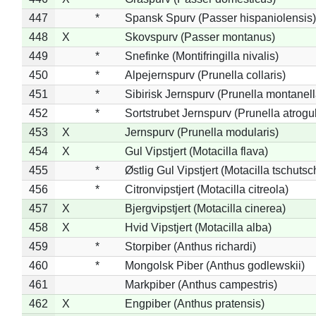
447
*
Spansk Spurv (Passer hispaniolensis)
448
X
Skovspurv (Passer montanus)
449
*
Snefinke (Montifringilla nivalis)
450
*
Alpejernspurv (Prunella collaris)
451
*
Sibirisk Jernspurv (Prunella montanell
452
*
Sortstrubet Jernspurv (Prunella atrogul
453
X
Jernspurv (Prunella modularis)
454
X
Gul Vipstjert (Motacilla flava)
455
*
Østlig Gul Vipstjert (Motacilla tschuts
456
*
Citronvipstjert (Motacilla citreola)
457
X
Bjergvipstjert (Motacilla cinerea)
458
X
Hvid Vipstjert (Motacilla alba)
459
*
Storpiber (Anthus richardi)
460
*
Mongolsk Piber (Anthus godlewskii)
461
Markpiber (Anthus campestris)
462
X
Engpiber (Anthus pratensis)