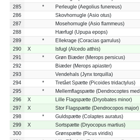
285
*
Perleugle (Aegolius funereus)
286
Skovhornugle (Asio otus)
287
Mosehornugle (Asio flammeus)
288
Hærfugl (Upupa epops)
289
*
Ellekrage (Coracias garrulus)
290
X
Isfugl (Alcedo atthis)
291
*
Grøn Biæder (Merops persicus)
292
Biæder (Merops apiaster)
293
Vendehals (Jynx torquilla)
294
*
Tretået Spætte (Picoides tridactylus)
295
*
Mellemflagspætte (Dendrocoptes med
296
X
Lille Flagspætte (Dryobates minor)
297
X
Stor Flagspætte (Dendrocopos major)
298
*
Guldspætte (Colaptes auratus)
299
X
Sortspætte (Dryocopus martius)
300
Grønspætte (Picus viridis)