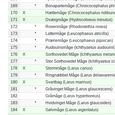
169
*
Bonapartemåge (Chroicocephalus phil
170
X
Hættemåge (Chroicocephalus ridibun
171
X
Dværgmåge (Hydrocoloeus minutus)
172
*
Rosenmåge (Rhodostethia rosea)
173
*
Lattermåge (Leucophaeus atricilla)
174
*
Præriemåge (Leucophaeus pipixcan)
175
*
Audouinsmåge (Ichthyaetus audouinii
176
X
Sorthovedet Måge (Ichthyaetus melan
177
*
Stor Sorthovedet Måge (Ichthyaetus ic
178
X
Stormmåge (Larus canus)
179
*
Ringnæbbet Måge (Larus delawarensi
180
X
Svartbag (Larus marinus)
181
*
Gråvinget Måge (Larus glaucescens)
182
Gråmåge (Larus hyperboreus)
183
*
Hvidvinget Måge (Larus glaucoides)
184
X
Sølvmåge (Larus argentatus)