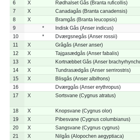
6
X
Rødhalset Gås (Branta ruficollis)
7
X
Canadagås (Branta canadensis)
8
X
Bramgås (Branta leucopsis)
9
*
Indisk Gås (Anser indicus)
10
*
Dværgsnegås (Anser rossii)
11
X
Grågås (Anser anser)
12
X
Tajgasædgås (Anser fabalis)
13
X
Kortnæbbet Gås (Anser brachyrhynch
14
X
Tundrasædgås (Anser serrirostris)
15
X
Blisgås (Anser albifrons)
16
Dværggås (Anser erythropus)
17
X
Sortsvane (Cygnus atratus)
18
X
Knopsvane (Cygnus olor)
19
X
Pibesvane (Cygnus columbianus)
20
X
Sangsvane (Cygnus cygnus)
21
X
Nilgås (Alopochen aegyptiaca)