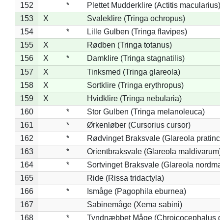
152
*
Plettet Mudderklire (Actitis macularius
153
X
Svaleklire (Tringa ochropus)
154
*
Lille Gulben (Tringa flavipes)
155
X
Rødben (Tringa totanus)
156
X
*
Damklire (Tringa stagnatilis)
157
X
Tinksmed (Tringa glareola)
158
X
Sortklire (Tringa erythropus)
159
X
Hvidklire (Tringa nebularia)
160
*
Stor Gulben (Tringa melanoleuca)
161
*
Ørkenløber (Cursorius cursor)
162
*
Rødvinget Braksvale (Glareola pratinc
163
*
Orientbraksvale (Glareola maldivarum
164
*
Sortvinget Braksvale (Glareola nordm
165
Ride (Rissa tridactyla)
166
*
Ismåge (Pagophila eburnea)
167
Sabinemåge (Xema sabini)
168
*
Tyndnæbbet Måge (Chroicocephalus 