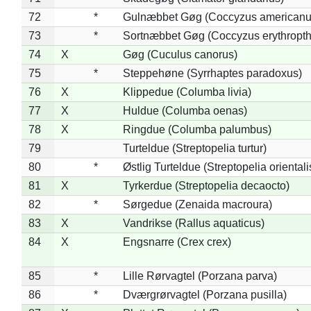
72
*
Gulnæbbet Gøg (Coccyzus americanu
73
*
Sortnæbbet Gøg (Coccyzus erythropt
74
X
Gøg (Cuculus canorus)
75
*
Steppehøne (Syrrhaptes paradoxus)
76
X
Klippedue (Columba livia)
77
X
Huldue (Columba oenas)
78
X
Ringdue (Columba palumbus)
79
Turteldue (Streptopelia turtur)
80
*
Østlig Turteldue (Streptopelia orientali
81
X
Tyrkerdue (Streptopelia decaocto)
82
*
Sørgedue (Zenaida macroura)
83
X
Vandrikse (Rallus aquaticus)
84
X
Engsnarre (Crex crex)
85
*
Lille Rørvagtel (Porzana parva)
86
*
Dværgrørvagtel (Porzana pusilla)