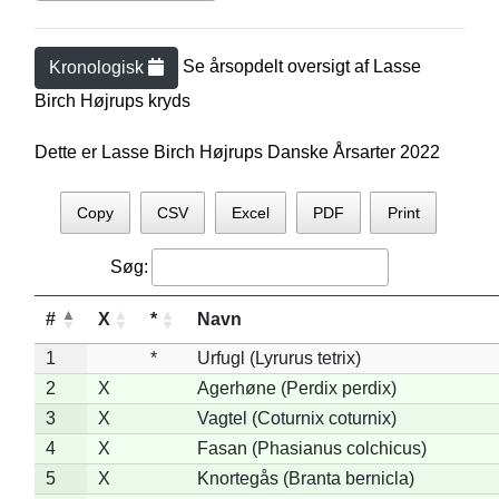
Se årsopdelt oversigt af
Lasse
Kronologisk
Birch Højrup
s kryds
Dette er Lasse Birch Højrups Danske Årsarter 2022
Copy
CSV
Excel
PDF
Print
Søg:
#
X
*
Navn
1
*
Urfugl (Lyrurus tetrix)
2
X
Agerhøne (Perdix perdix)
3
X
Vagtel (Coturnix coturnix)
4
X
Fasan (Phasianus colchicus)
5
X
Knortegås (Branta bernicla)