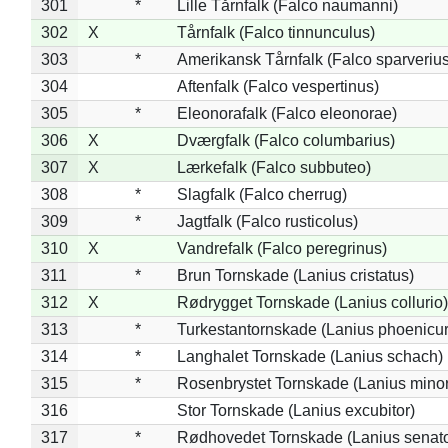
301
*
Lille Tårnfalk (Falco naumanni)
302
X
Tårnfalk (Falco tinnunculus)
303
*
Amerikansk Tårnfalk (Falco sparverius
304
Aftenfalk (Falco vespertinus)
305
*
Eleonorafalk (Falco eleonorae)
306
X
Dværgfalk (Falco columbarius)
307
X
Lærkefalk (Falco subbuteo)
308
*
Slagfalk (Falco cherrug)
309
*
Jagtfalk (Falco rusticolus)
310
X
Vandrefalk (Falco peregrinus)
311
*
Brun Tornskade (Lanius cristatus)
312
X
Rødrygget Tornskade (Lanius collurio)
313
*
Turkestantornskade (Lanius phoenicur
314
*
Langhalet Tornskade (Lanius schach)
315
*
Rosenbrystet Tornskade (Lanius minor
316
Stor Tornskade (Lanius excubitor)
317
*
Rødhovedet Tornskade (Lanius senato