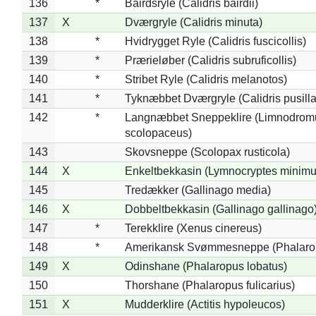
136
*
Bairdsryle (Calidris bairdii)
137
X
Dværgryle (Calidris minuta)
138
*
Hvidrygget Ryle (Calidris fuscicollis)
139
*
Prærieløber (Calidris subruficollis)
140
*
Stribet Ryle (Calidris melanotos)
141
*
Tyknæbbet Dværgryle (Calidris pusilla
142
*
Langnæbbet Sneppeklire (Limnodrom
scolopaceus)
143
Skovsneppe (Scolopax rusticola)
144
X
Enkeltbekkasin (Lymnocryptes minimu
145
Tredækker (Gallinago media)
146
X
Dobbeltbekkasin (Gallinago gallinago
147
*
Terekklire (Xenus cinereus)
148
*
Amerikansk Svømmesneppe (Phalaropu
149
X
Odinshane (Phalaropus lobatus)
150
Thorshane (Phalaropus fulicarius)
151
X
Mudderklire (Actitis hypoleucos)