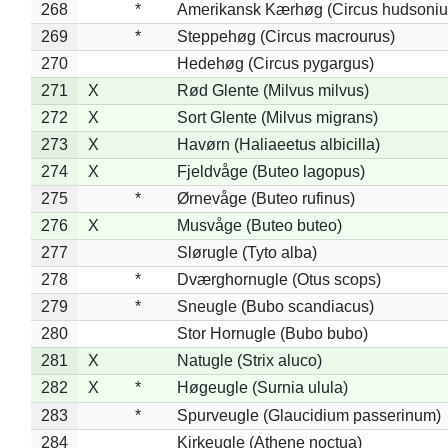
268
*
Amerikansk Kærhøg (Circus hudsoniu
269
*
Steppehøg (Circus macrourus)
270
Hedehøg (Circus pygargus)
271
X
Rød Glente (Milvus milvus)
272
X
Sort Glente (Milvus migrans)
273
X
Havørn (Haliaeetus albicilla)
274
X
Fjeldvåge (Buteo lagopus)
275
*
Ørnevåge (Buteo rufinus)
276
X
Musvåge (Buteo buteo)
277
Slørugle (Tyto alba)
278
*
Dværghornugle (Otus scops)
279
*
Sneugle (Bubo scandiacus)
280
Stor Hornugle (Bubo bubo)
281
X
Natugle (Strix aluco)
282
X
*
Høgeugle (Surnia ulula)
283
*
Spurveugle (Glaucidium passerinum)
284
Kirkeugle (Athene noctua)