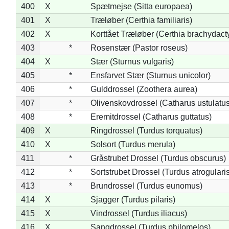
400
X
Spætmejse (Sitta europaea)
401
X
Træløber (Certhia familiaris)
402
X
Korttået Træløber (Certhia brachydact
403
*
Rosenstær (Pastor roseus)
404
X
Stær (Sturnus vulgaris)
405
*
Ensfarvet Stær (Sturnus unicolor)
406
*
Gulddrossel (Zoothera aurea)
407
*
Olivenskovdrossel (Catharus ustulatus
408
*
Eremitdrossel (Catharus guttatus)
409
X
Ringdrossel (Turdus torquatus)
410
X
Solsort (Turdus merula)
411
*
Gråstrubet Drossel (Turdus obscurus)
412
*
Sortstrubet Drossel (Turdus atrogularis
413
*
Brundrossel (Turdus eunomus)
414
X
Sjagger (Turdus pilaris)
415
X
Vindrossel (Turdus iliacus)
416
X
Sangdrossel (Turdus philomelos)