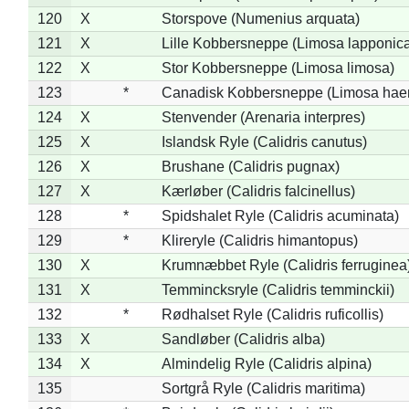
120
X
Storspove (Numenius arquata)
121
X
Lille Kobbersneppe (Limosa lapponic
122
X
Stor Kobbersneppe (Limosa limosa)
123
*
Canadisk Kobbersneppe (Limosa hae
124
X
Stenvender (Arenaria interpres)
125
X
Islandsk Ryle (Calidris canutus)
126
X
Brushane (Calidris pugnax)
127
X
Kærløber (Calidris falcinellus)
128
*
Spidshalet Ryle (Calidris acuminata)
129
*
Klireryle (Calidris himantopus)
130
X
Krumnæbbet Ryle (Calidris ferruginea
131
X
Temmincksryle (Calidris temminckii)
132
*
Rødhalset Ryle (Calidris ruficollis)
133
X
Sandløber (Calidris alba)
134
X
Almindelig Ryle (Calidris alpina)
135
Sortgrå Ryle (Calidris maritima)