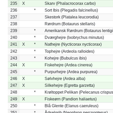
235
X
Skarv (Phalacrocorax carbo)
236
*
Sort Ibis (Plegadis falcinellus)
237
Skestork (Platalea leucorodia)
238
Rørdrum (Botaurus stellaris)
239
*
Amerikansk Rørdrum (Botaurus lentig
240
*
Dværghejre (Ixobrychus minutus)
241
X
*
Nathejre (Nycticorax nycticorax)
242
*
Tophejre (Ardeola ralloides)
243
*
Kohejre (Bubulcus ibis)
244
X
Fiskehejre (Ardea cinerea)
245
*
Purpurhejre (Ardea purpurea)
246
X
Sølvhejre (Ardea alba)
247
X
Silkehejre (Egretta garzetta)
248
*
Krøltoppet Pelikan (Pelecanus crispus
249
X
Fiskeørn (Pandion haliaetus)
250
*
Blå Glente (Elanus caeruleus)
251
*
Ådselgrib (Neophron percnopterus)