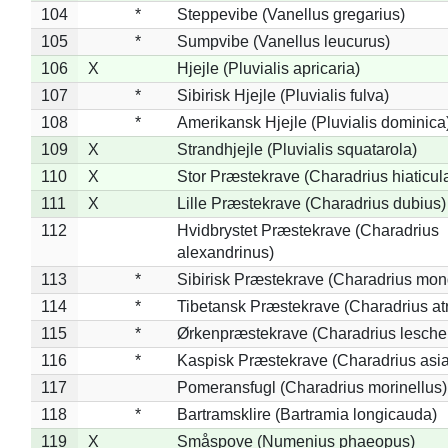
104
*
Steppevibe (Vanellus gregarius)
105
*
Sumpvibe (Vanellus leucurus)
106
X
Hjejle (Pluvialis apricaria)
107
*
Sibirisk Hjejle (Pluvialis fulva)
108
*
Amerikansk Hjejle (Pluvialis dominica
109
X
Strandhjejle (Pluvialis squatarola)
110
X
Stor Præstekrave (Charadrius hiaticul
111
X
Lille Præstekrave (Charadrius dubius)
112
Hvidbrystet Præstekrave (Charadrius
alexandrinus)
113
*
Sibirisk Præstekrave (Charadrius mon
114
*
Tibetansk Præstekrave (Charadrius atr
115
*
Ørkenpræstekrave (Charadrius leschen
116
*
Kaspisk Præstekrave (Charadrius asia
117
Pomeransfugl (Charadrius morinellus)
118
*
Bartramsklire (Bartramia longicauda)
119
X
Småspove (Numenius phaeopus)