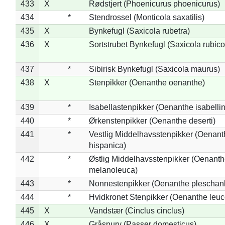
433
X
Rødstjert (Phoenicurus phoenicurus)
434
*
Stendrossel (Monticola saxatilis)
435
X
Bynkefugl (Saxicola rubetra)
436
X
Sortstrubet Bynkefugl (Saxicola rubico
437
*
Sibirisk Bynkefugl (Saxicola maurus)
438
X
Stenpikker (Oenanthe oenanthe)
439
*
Isabellastenpikker (Oenanthe isabelli
440
*
Ørkenstenpikker (Oenanthe deserti)
441
*
Vestlig Middelhavsstenpikker (Oenant
hispanica)
442
*
Østlig Middelhavsstenpikker (Oenant
melanoleuca)
443
*
Nonnestenpikker (Oenanthe pleschan
444
*
Hvidkronet Stenpikker (Oenanthe leu
445
X
Vandstær (Cinclus cinclus)
446
X
Gråspurv (Passer domesticus)