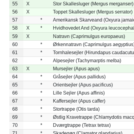
55
X
Stor Skallesluger (Mergus merganser)
56
X
Toppet Skallesluger (Mergus serrator)
57
*
Amerikansk Skarveand (Oxyura jamai
58
X
*
Hvidhovedet And (Oxyura leucocepha
59
X
Natravn (Caprimulgus europaeus)
60
*
Ørkennatravn (Caprimulgus aegyptius
61
*
Tornhalesejler (Hirundapus caudacutu
62
*
Alpesejler (Tachymarptis melba)
63
X
Mursejler (Apus apus)
64
*
Gråsejler (Apus pallidus)
65
*
Orientsejler (Apus pacificus)
66
*
Lille Sejler (Apus affinis)
67
*
Kaffersejler (Apus caffer)
68
*
Stortrappe (Otis tarda)
69
*
Østlig Kravetrappe (Chlamydotis macq
70
*
Dværgtrappe (Tetrax tetrax)
71
*
Skadegøg (Clamator glandarius)