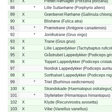
87
X
Plettet Rørvagtel (Porzana porzana)
88
*
Lille Sultanhøne (Porphyrio alleni)
89
X
Grønbenet Rørhøne (Gallinula chloro
90
X
Blishøne (Fulica atra)
91
*
Prærietrane (Antigone canadensis)
92
*
Jomfrutrane (Grus virgo)
93
X
Trane (Grus grus)
94
X
Lille Lappedykker (Tachybaptus ruficol
95
X
Gråstrubet Lappedykker (Podiceps gr
96
X
Toppet Lappedykker (Podiceps cristat
97
Nordisk Lappedykker (Podiceps auritu
98
X
Sorthalset Lappedykker (Podiceps nigri
99
*
Triel (Burhinus oedicnemus)
100
X
Strandskade (Haematopus ostralegus
101
*
Stylteløber (Himantopus himantopus)
102
X
Klyde (Recurvirostra avosetta)
103
X
Vibe (Vanellus vanellus)