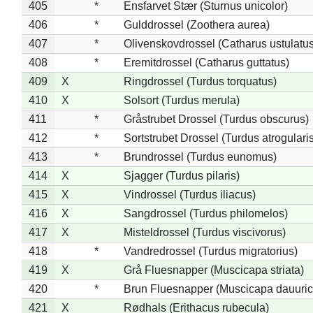
405
*
Ensfarvet Stær (Sturnus unicolor)
406
*
Gulddrossel (Zoothera aurea)
407
*
Olivenskovdrossel (Catharus ustulatus
408
*
Eremitdrossel (Catharus guttatus)
409
X
Ringdrossel (Turdus torquatus)
410
X
Solsort (Turdus merula)
411
*
Gråstrubet Drossel (Turdus obscurus)
412
*
Sortstrubet Drossel (Turdus atrogularis
413
*
Brundrossel (Turdus eunomus)
414
X
Sjagger (Turdus pilaris)
415
X
Vindrossel (Turdus iliacus)
416
X
Sangdrossel (Turdus philomelos)
417
X
Misteldrossel (Turdus viscivorus)
418
*
Vandredrossel (Turdus migratorius)
419
X
Grå Fluesnapper (Muscicapa striata)
420
*
Brun Fluesnapper (Muscicapa dauuric
421
X
Rødhals (Erithacus rubecula)