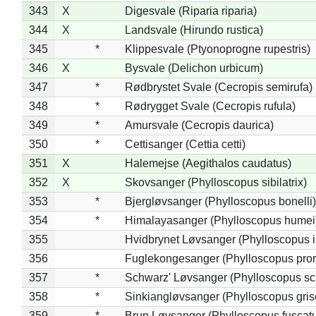
343
X
Digesvale (Riparia riparia)
344
X
Landsvale (Hirundo rustica)
345
*
Klippesvale (Ptyonoprogne rupestris)
346
X
Bysvale (Delichon urbicum)
347
*
Rødbrystet Svale (Cecropis semirufa)
348
*
Rødrygget Svale (Cecropis rufula)
349
*
Amursvale (Cecropis daurica)
350
*
Cettisanger (Cettia cetti)
351
X
Halemejse (Aegithalos caudatus)
352
X
Skovsanger (Phylloscopus sibilatrix)
353
*
Bjergløvsanger (Phylloscopus bonelli)
354
*
Himalayasanger (Phylloscopus humei
355
Hvidbrynet Løvsanger (Phylloscopus i
356
Fuglekongesanger (Phylloscopus pror
357
*
Schwarz' Løvsanger (Phylloscopus sc
358
*
Sinkiangløvsanger (Phylloscopus gris
359
*
Brun Løvsanger (Phylloscopus fuscat