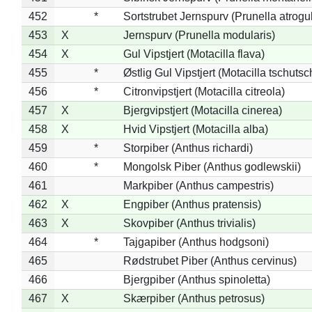
452
*
Sortstrubet Jernspurv (Prunella atrogul
453
X
Jernspurv (Prunella modularis)
454
X
Gul Vipstjert (Motacilla flava)
455
*
Østlig Gul Vipstjert (Motacilla tschuts
456
*
Citronvipstjert (Motacilla citreola)
457
X
Bjergvipstjert (Motacilla cinerea)
458
X
Hvid Vipstjert (Motacilla alba)
459
*
Storpiber (Anthus richardi)
460
*
Mongolsk Piber (Anthus godlewskii)
461
Markpiber (Anthus campestris)
462
X
Engpiber (Anthus pratensis)
463
X
Skovpiber (Anthus trivialis)
464
*
Tajgapiber (Anthus hodgsoni)
465
Rødstrubet Piber (Anthus cervinus)
466
Bjergpiber (Anthus spinoletta)
467
X
Skærpiber (Anthus petrosus)