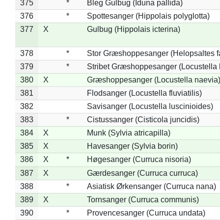
375
*
Bleg Gulbug (Iduna pallida)
376
*
Spottesanger (Hippolais polyglotta)
377
X
Gulbug (Hippolais icterina)
378
*
Stor Græshoppesanger (Helopsaltes fa
379
*
Stribet Græshoppesanger (Locustella 
380
X
Græshoppesanger (Locustella naevia
381
Flodsanger (Locustella fluviatilis)
382
Savisanger (Locustella luscinioides)
383
*
Cistussanger (Cisticola juncidis)
384
X
Munk (Sylvia atricapilla)
385
X
Havesanger (Sylvia borin)
386
X
*
Høgesanger (Curruca nisoria)
387
X
Gærdesanger (Curruca curruca)
388
*
Asiatisk Ørkensanger (Curruca nana)
389
X
Tornsanger (Curruca communis)
390
*
Provencesanger (Curruca undata)