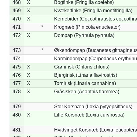
468
X
Bogfinke (Fringilla coelebs)
469
X
Kvækerfinke (Fringilla montifringilla)
470
X
Kernebider (Coccothraustes coccothra
471
*
Krognæb (Pinicola enucleator)
472
X
Dompap (Pyrrhula pyrrhula)
473
*
Ørkendompap (Bucanetes githagineus
474
Karmindompap (Carpodacus erythrinu
475
X
Grønirisk (Chloris chloris)
476
X
Bjergirisk (Linaria flavirostris)
477
X
Tornirisk (Linaria cannabina)
478
X
Gråsisken (Acanthis flammea)
479
Stor Korsnæb (Loxia pytyopsittacus)
480
X
Lille Korsnæb (Loxia curvirostra)
481
Hvidvinget Korsnæb (Loxia leucoptera