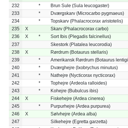
232
*
Brun Sule (Sula leucogaster)
233
*
Dværgskarv (Microcarbo pygmaeus)
234
*
Topskarv (Phalacrocorax aristotelis)
235
X
Skarv (Phalacrocorax carbo)
236
X
*
Sort Ibis (Plegadis falcinellus)
237
Skestork (Platalea leucorodia)
238
X
Rørdrum (Botaurus stellaris)
239
*
Amerikansk Rørdrum (Botaurus lentig
240
*
Dværghejre (Ixobrychus minutus)
241
*
Nathejre (Nycticorax nycticorax)
242
*
Tophejre (Ardeola ralloides)
243
*
Kohejre (Bubulcus ibis)
244
X
Fiskehejre (Ardea cinerea)
245
*
Purpurhejre (Ardea purpurea)
246
X
Sølvhejre (Ardea alba)
247
Silkehejre (Egretta garzetta)