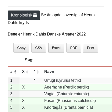
Se årsopdelt oversigt af
Henrik
Kronologisk
Dahl
s kryds
Dette er Henrik Dahls Danske Årsarter 2022
Copy
CSV
Excel
PDF
Print
Søg:
#
X
*
Navn
1
*
Urfugl (Lyrurus tetrix)
2
X
Agerhøne (Perdix perdix)
3
Vagtel (Coturnix coturnix)
4
X
Fasan (Phasianus colchicus)
5
X
Knortegås (Branta bernicla)