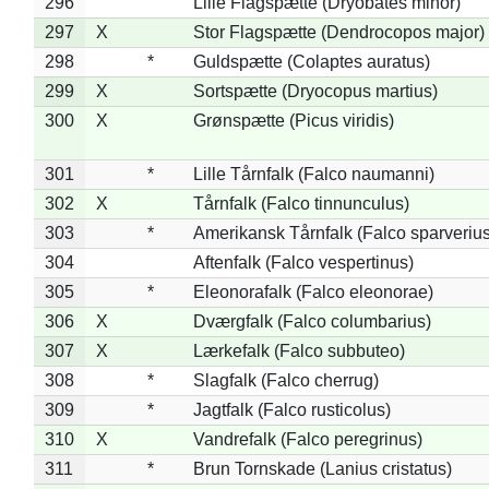
296
Lille Flagspætte (Dryobates minor)
297
X
Stor Flagspætte (Dendrocopos major)
298
*
Guldspætte (Colaptes auratus)
299
X
Sortspætte (Dryocopus martius)
300
X
Grønspætte (Picus viridis)
301
*
Lille Tårnfalk (Falco naumanni)
302
X
Tårnfalk (Falco tinnunculus)
303
*
Amerikansk Tårnfalk (Falco sparverius
304
Aftenfalk (Falco vespertinus)
305
*
Eleonorafalk (Falco eleonorae)
306
X
Dværgfalk (Falco columbarius)
307
X
Lærkefalk (Falco subbuteo)
308
*
Slagfalk (Falco cherrug)
309
*
Jagtfalk (Falco rusticolus)
310
X
Vandrefalk (Falco peregrinus)
311
*
Brun Tornskade (Lanius cristatus)