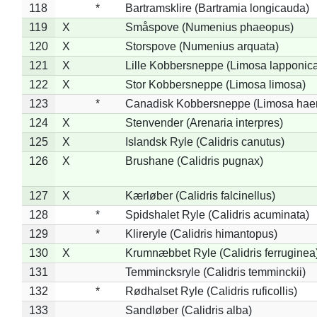
118
*
Bartramsklire (Bartramia longicauda)
119
X
Småspove (Numenius phaeopus)
120
X
Storspove (Numenius arquata)
121
X
Lille Kobbersneppe (Limosa lapponic
122
X
Stor Kobbersneppe (Limosa limosa)
123
*
Canadisk Kobbersneppe (Limosa hae
124
X
Stenvender (Arenaria interpres)
125
X
Islandsk Ryle (Calidris canutus)
126
X
Brushane (Calidris pugnax)
127
X
Kærløber (Calidris falcinellus)
128
*
Spidshalet Ryle (Calidris acuminata)
129
*
Klireryle (Calidris himantopus)
130
X
Krumnæbbet Ryle (Calidris ferruginea
131
Temmincksryle (Calidris temminckii)
132
*
Rødhalset Ryle (Calidris ruficollis)
133
Sandløber (Calidris alba)