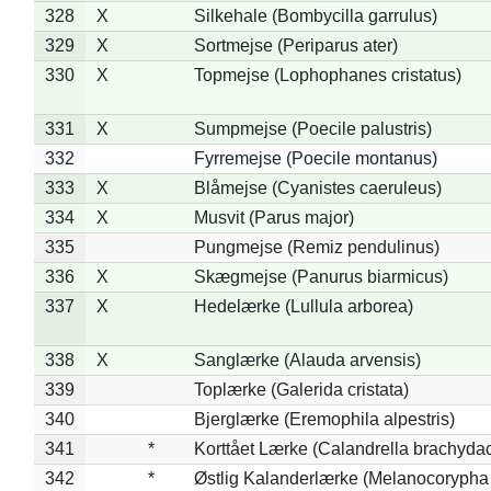
328
X
Silkehale (Bombycilla garrulus)
329
X
Sortmejse (Periparus ater)
330
X
Topmejse (Lophophanes cristatus)
331
X
Sumpmejse (Poecile palustris)
332
Fyrremejse (Poecile montanus)
333
X
Blåmejse (Cyanistes caeruleus)
334
X
Musvit (Parus major)
335
Pungmejse (Remiz pendulinus)
336
X
Skægmejse (Panurus biarmicus)
337
X
Hedelærke (Lullula arborea)
338
X
Sanglærke (Alauda arvensis)
339
Toplærke (Galerida cristata)
340
Bjerglærke (Eremophila alpestris)
341
*
Korttået Lærke (Calandrella brachydac
342
*
Østlig Kalanderlærke (Melanocorypha