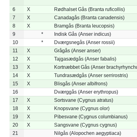
6
X
Rødhalset Gås (Branta ruficollis)
7
X
Canadagås (Branta canadensis)
8
X
Bramgås (Branta leucopsis)
9
*
Indisk Gås (Anser indicus)
10
*
Dværgsnegås (Anser rossii)
11
X
Grågås (Anser anser)
12
X
Tajgasædgås (Anser fabalis)
13
X
Kortnæbbet Gås (Anser brachyrhynch
14
X
Tundrasædgås (Anser serrirostris)
15
X
Blisgås (Anser albifrons)
16
Dværggås (Anser erythropus)
17
X
Sortsvane (Cygnus atratus)
18
X
Knopsvane (Cygnus olor)
19
X
Pibesvane (Cygnus columbianus)
20
X
Sangsvane (Cygnus cygnus)
21
Nilgås (Alopochen aegyptiaca)