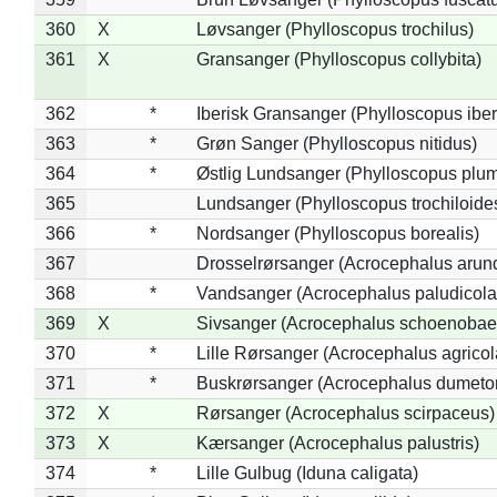
360
X
Løvsanger (Phylloscopus trochilus)
361
X
Gransanger (Phylloscopus collybita)
362
*
Iberisk Gransanger (Phylloscopus iber
363
*
Grøn Sanger (Phylloscopus nitidus)
364
*
Østlig Lundsanger (Phylloscopus plum
365
Lundsanger (Phylloscopus trochiloide
366
*
Nordsanger (Phylloscopus borealis)
367
Drosselrørsanger (Acrocephalus arun
368
*
Vandsanger (Acrocephalus paludicola
369
X
Sivsanger (Acrocephalus schoenobae
370
*
Lille Rørsanger (Acrocephalus agricol
371
*
Buskrørsanger (Acrocephalus dumeto
372
X
Rørsanger (Acrocephalus scirpaceus)
373
X
Kærsanger (Acrocephalus palustris)
374
*
Lille Gulbug (Iduna caligata)