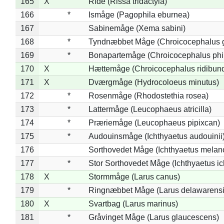
165
X
Ride (Rissa tridactyla)
166
*
Ismåge (Pagophila eburnea)
167
Sabinemåge (Xema sabini)
168
*
Tyndnæbbet Måge (Chroicocephalus 
169
*
Bonapartemåge (Chroicocephalus phil
170
X
Hættemåge (Chroicocephalus ridibun
171
X
Dværgmåge (Hydrocoloeus minutus)
172
*
Rosenmåge (Rhodostethia rosea)
173
*
Lattermåge (Leucophaeus atricilla)
174
*
Præriemåge (Leucophaeus pipixcan)
175
*
Audouinsmåge (Ichthyaetus audouinii
176
Sorthovedet Måge (Ichthyaetus melan
177
*
Stor Sorthovedet Måge (Ichthyaetus ic
178
X
Stormmåge (Larus canus)
179
*
Ringnæbbet Måge (Larus delawarensi
180
X
Svartbag (Larus marinus)
181
*
Gråvinget Måge (Larus glaucescens)