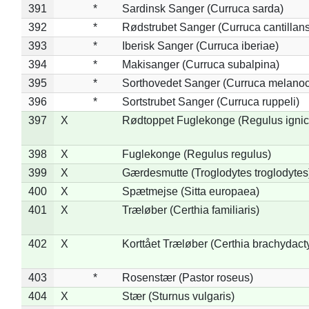
391
*
Sardinsk Sanger (Curruca sarda)
392
*
Rødstrubet Sanger (Curruca cantillans
393
*
Iberisk Sanger (Curruca iberiae)
394
*
Makisanger (Curruca subalpina)
395
*
Sorthovedet Sanger (Curruca melano
396
*
Sortstrubet Sanger (Curruca ruppeli)
397
X
Rødtoppet Fuglekonge (Regulus ignica
398
X
Fuglekonge (Regulus regulus)
399
X
Gærdesmutte (Troglodytes troglodytes
400
X
Spætmejse (Sitta europaea)
401
X
Træløber (Certhia familiaris)
402
X
Korttået Træløber (Certhia brachydact
403
*
Rosenstær (Pastor roseus)
404
X
Stær (Sturnus vulgaris)