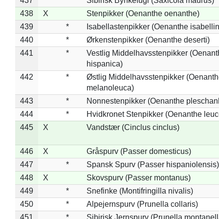
437
*
Sibirisk Bynkefugl (Saxicola maurus)
438
X
Stenpikker (Oenanthe oenanthe)
439
*
Isabellastenpikker (Oenanthe isabelli
440
*
Ørkenstenpikker (Oenanthe deserti)
441
*
Vestlig Middelhavsstenpikker (Oenant
hispanica)
442
*
Østlig Middelhavsstenpikker (Oenant
melanoleuca)
443
*
Nonnestenpikker (Oenanthe pleschan
444
*
Hvidkronet Stenpikker (Oenanthe leu
445
X
Vandstær (Cinclus cinclus)
446
X
Gråspurv (Passer domesticus)
447
*
Spansk Spurv (Passer hispaniolensis)
448
X
Skovspurv (Passer montanus)
449
*
Snefinke (Montifringilla nivalis)
450
*
Alpejernspurv (Prunella collaris)
451
*
Sibirisk Jernspurv (Prunella montanell