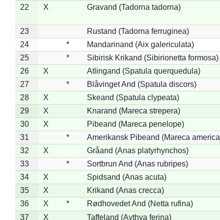
22
X
Gravand (Tadorna tadorna)
23
Rustand (Tadorna ferruginea)
24
*
Mandarinand (Aix galericulata)
25
*
Sibirisk Krikand (Sibirionetta formosa)
26
X
Atlingand (Spatula querquedula)
27
*
Blåvinget And (Spatula discors)
28
X
Skeand (Spatula clypeata)
29
X
Knarand (Mareca strepera)
30
X
Pibeand (Mareca penelope)
31
*
Amerikansk Pibeand (Mareca america
32
X
Gråand (Anas platyrhynchos)
33
*
Sortbrun And (Anas rubripes)
34
X
Spidsand (Anas acuta)
35
X
Krikand (Anas crecca)
36
X
*
Rødhovedet And (Netta rufina)
37
X
Taffeland (Aythya ferina)