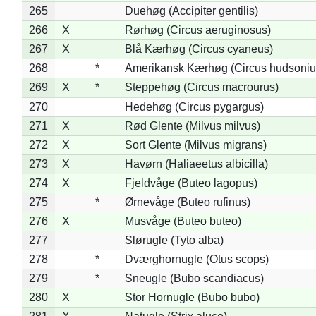
265
Duehøg (Accipiter gentilis)
266
X
Rørhøg (Circus aeruginosus)
267
X
Blå Kærhøg (Circus cyaneus)
268
*
Amerikansk Kærhøg (Circus hudsoniu
269
X
*
Steppehøg (Circus macrourus)
270
Hedehøg (Circus pygargus)
271
X
Rød Glente (Milvus milvus)
272
X
Sort Glente (Milvus migrans)
273
X
Havørn (Haliaeetus albicilla)
274
X
Fjeldvåge (Buteo lagopus)
275
*
Ørnevåge (Buteo rufinus)
276
X
Musvåge (Buteo buteo)
277
Slørugle (Tyto alba)
278
*
Dværghornugle (Otus scops)
279
*
Sneugle (Bubo scandiacus)
280
X
Stor Hornugle (Bubo bubo)