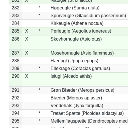
281
X
Natugle (Strix aluco)
282
*
Høgeugle (Surnia ulula)
283
*
Spurveugle (Glaucidium passerinum)
284
Kirkeugle (Athene noctua)
285
X
*
Perleugle (Aegolius funereus)
286
X
Skovhornugle (Asio otus)
287
X
Mosehornugle (Asio flammeus)
288
Hærfugl (Upupa epops)
289
*
Ellekrage (Coracias garrulus)
290
X
Isfugl (Alcedo atthis)
291
*
Grøn Biæder (Merops persicus)
292
Biæder (Merops apiaster)
293
Vendehals (Jynx torquilla)
294
*
Tretået Spætte (Picoides tridactylus)
295
*
Mellemflagspætte (Dendrocoptes med