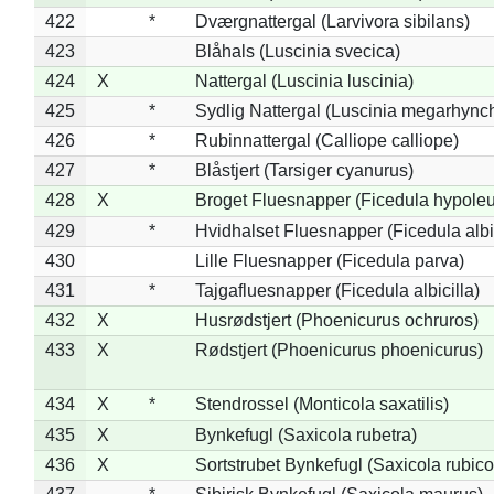
422
*
Dværgnattergal (Larvivora sibilans)
423
Blåhals (Luscinia svecica)
424
X
Nattergal (Luscinia luscinia)
425
*
Sydlig Nattergal (Luscinia megarhync
426
*
Rubinnattergal (Calliope calliope)
427
*
Blåstjert (Tarsiger cyanurus)
428
X
Broget Fluesnapper (Ficedula hypole
429
*
Hvidhalset Fluesnapper (Ficedula albic
430
Lille Fluesnapper (Ficedula parva)
431
*
Tajgafluesnapper (Ficedula albicilla)
432
X
Husrødstjert (Phoenicurus ochruros)
433
X
Rødstjert (Phoenicurus phoenicurus)
434
X
*
Stendrossel (Monticola saxatilis)
435
X
Bynkefugl (Saxicola rubetra)
436
X
Sortstrubet Bynkefugl (Saxicola rubico