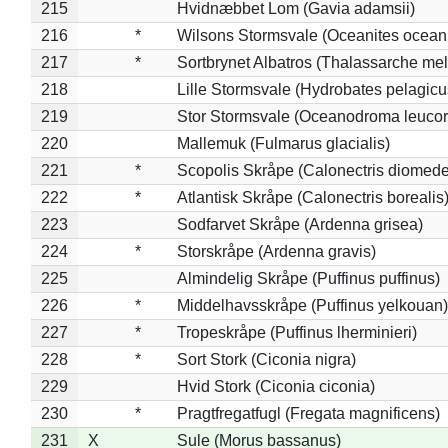
215
Hvidnæbbet Lom (Gavia adamsii)
216
*
Wilsons Stormsvale (Oceanites ocean
217
*
Sortbrynet Albatros (Thalassarche me
218
Lille Stormsvale (Hydrobates pelagicu
219
Stor Stormsvale (Oceanodroma leuco
220
Mallemuk (Fulmarus glacialis)
221
*
Scopolis Skråpe (Calonectris diomed
222
*
Atlantisk Skråpe (Calonectris borealis
223
Sodfarvet Skråpe (Ardenna grisea)
224
*
Storskråpe (Ardenna gravis)
225
Almindelig Skråpe (Puffinus puffinus)
226
*
Middelhavsskråpe (Puffinus yelkouan)
227
*
Tropeskråpe (Puffinus lherminieri)
228
*
Sort Stork (Ciconia nigra)
229
Hvid Stork (Ciconia ciconia)
230
*
Pragtfregatfugl (Fregata magnificens)
231
X
Sule (Morus bassanus)