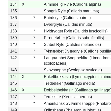
134
X
Almindelig Ryle (Calidris alpina)
135
Sortgrå Ryle (Calidris maritima)
136
*
Bairdsryle (Calidris bairdii)
137
Dværgryle (Calidris minuta)
138
*
Hvidrygget Ryle (Calidris fuscicollis)
139
*
Prærieløber (Calidris subruficollis)
140
*
Stribet Ryle (Calidris melanotos)
141
*
Tyknæbbet Dværgryle (Calidris pusilla
142
*
Langnæbbet Sneppeklire (Limnodrom
scolopaceus)
143
Skovsneppe (Scolopax rusticola)
144
X
Enkeltbekkasin (Lymnocryptes minimu
145
Tredækker (Gallinago media)
146
X
Dobbeltbekkasin (Gallinago gallinago
147
*
Terekklire (Xenus cinereus)
148
*
Amerikansk Svømmesneppe (Phalaropu
149
Odinshane (Phalaropus lobatus)