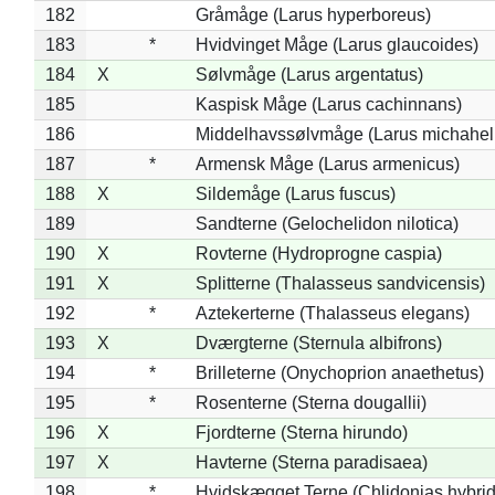
182
Gråmåge (Larus hyperboreus)
183
*
Hvidvinget Måge (Larus glaucoides)
184
X
Sølvmåge (Larus argentatus)
185
Kaspisk Måge (Larus cachinnans)
186
Middelhavssølvmåge (Larus michahell
187
*
Armensk Måge (Larus armenicus)
188
X
Sildemåge (Larus fuscus)
189
Sandterne (Gelochelidon nilotica)
190
X
Rovterne (Hydroprogne caspia)
191
X
Splitterne (Thalasseus sandvicensis)
192
*
Aztekerterne (Thalasseus elegans)
193
X
Dværgterne (Sternula albifrons)
194
*
Brilleterne (Onychoprion anaethetus)
195
*
Rosenterne (Sterna dougallii)
196
X
Fjordterne (Sterna hirundo)
197
X
Havterne (Sterna paradisaea)
198
*
Hvidskægget Terne (Chlidonias hybrid