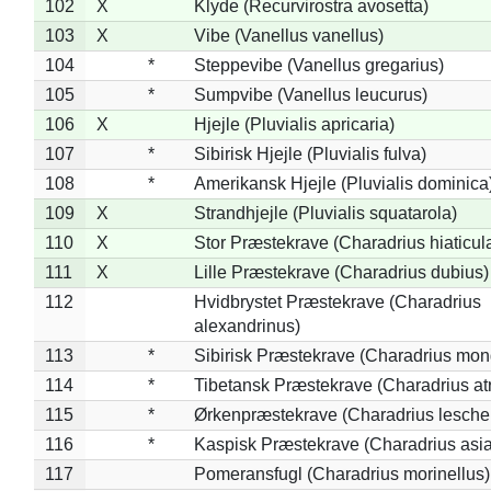
102
X
Klyde (Recurvirostra avosetta)
103
X
Vibe (Vanellus vanellus)
104
*
Steppevibe (Vanellus gregarius)
105
*
Sumpvibe (Vanellus leucurus)
106
X
Hjejle (Pluvialis apricaria)
107
*
Sibirisk Hjejle (Pluvialis fulva)
108
*
Amerikansk Hjejle (Pluvialis dominica
109
X
Strandhjejle (Pluvialis squatarola)
110
X
Stor Præstekrave (Charadrius hiaticul
111
X
Lille Præstekrave (Charadrius dubius)
112
Hvidbrystet Præstekrave (Charadrius
alexandrinus)
113
*
Sibirisk Præstekrave (Charadrius mon
114
*
Tibetansk Præstekrave (Charadrius atr
115
*
Ørkenpræstekrave (Charadrius leschen
116
*
Kaspisk Præstekrave (Charadrius asia
117
Pomeransfugl (Charadrius morinellus)