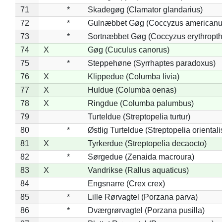
71
*
Skadegøg (Clamator glandarius)
72
*
Gulnæbbet Gøg (Coccyzus americanu
73
*
Sortnæbbet Gøg (Coccyzus erythropt
74
X
Gøg (Cuculus canorus)
75
*
Steppehøne (Syrrhaptes paradoxus)
76
X
Klippedue (Columba livia)
77
X
Huldue (Columba oenas)
78
X
Ringdue (Columba palumbus)
79
Turteldue (Streptopelia turtur)
80
*
Østlig Turteldue (Streptopelia orientali
81
X
Tyrkerdue (Streptopelia decaocto)
82
*
Sørgedue (Zenaida macroura)
83
X
Vandrikse (Rallus aquaticus)
84
Engsnarre (Crex crex)
85
*
Lille Rørvagtel (Porzana parva)
86
*
Dværgrørvagtel (Porzana pusilla)