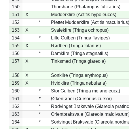
150
Thorshane (Phalaropus fulicarius)
151
X
Mudderklire (Actitis hypoleucos)
152
*
Plettet Mudderklire (Actitis macularius
153
X
Svaleklire (Tringa ochropus)
154
*
Lille Gulben (Tringa flavipes)
155
X
Rødben (Tringa totanus)
156
*
Damklire (Tringa stagnatilis)
157
X
Tinksmed (Tringa glareola)
158
X
Sortklire (Tringa erythropus)
159
X
Hvidklire (Tringa nebularia)
160
*
Stor Gulben (Tringa melanoleuca)
161
*
Ørkenløber (Cursorius cursor)
162
*
Rødvinget Braksvale (Glareola pratinc
163
*
Orientbraksvale (Glareola maldivarum
164
*
Sortvinget Braksvale (Glareola nordm