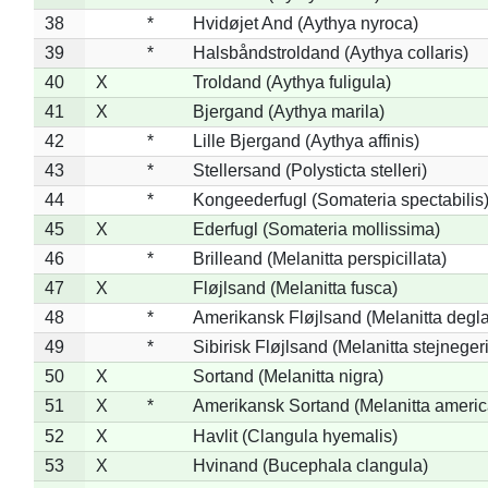
38
*
Hvidøjet And (Aythya nyroca)
39
*
Halsbåndstroldand (Aythya collaris)
40
X
Troldand (Aythya fuligula)
41
X
Bjergand (Aythya marila)
42
*
Lille Bjergand (Aythya affinis)
43
*
Stellersand (Polysticta stelleri)
44
*
Kongeederfugl (Somateria spectabilis
45
X
Ederfugl (Somateria mollissima)
46
*
Brilleand (Melanitta perspicillata)
47
X
Fløjlsand (Melanitta fusca)
48
*
Amerikansk Fløjlsand (Melanitta degla
49
*
Sibirisk Fløjlsand (Melanitta stejnegeri
50
X
Sortand (Melanitta nigra)
51
X
*
Amerikansk Sortand (Melanitta ameri
52
X
Havlit (Clangula hyemalis)
53
X
Hvinand (Bucephala clangula)