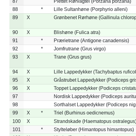
87
Plettet Rørvagtel (Porzana porzana)
88
*
Lille Sultanhøne (Porphyrio alleni)
89
X
Grønbenet Rørhøne (Gallinula chloro
90
X
Blishøne (Fulica atra)
91
*
Prærietrane (Antigone canadensis)
92
*
Jomfrutrane (Grus virgo)
93
X
Trane (Grus grus)
94
X
Lille Lappedykker (Tachybaptus ruficol
95
X
Gråstrubet Lappedykker (Podiceps gr
96
X
Toppet Lappedykker (Podiceps cristat
97
Nordisk Lappedykker (Podiceps auritu
98
Sorthalset Lappedykker (Podiceps nigri
99
X
*
Triel (Burhinus oedicnemus)
100
X
Strandskade (Haematopus ostralegus
101
*
Stylteløber (Himantopus himantopus)