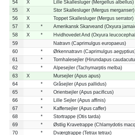
54
X
Lille Skallesluger (Mergellus albellus)
55
X
Stor Skallesluger (Mergus merganser)
56
X
Toppet Skallesluger (Mergus serrator)
57
X
*
Amerikansk Skarveand (Oxyura jamai
58
X
*
Hvidhovedet And (Oxyura leucocepha
59
Natravn (Caprimulgus europaeus)
60
*
Ørkennatravn (Caprimulgus aegyptius
61
*
Tornhalesejler (Hirundapus caudacutu
62
*
Alpesejler (Tachymarptis melba)
63
X
Mursejler (Apus apus)
64
*
Gråsejler (Apus pallidus)
65
*
Orientsejler (Apus pacificus)
66
*
Lille Sejler (Apus affinis)
67
*
Kaffersejler (Apus caffer)
68
*
Stortrappe (Otis tarda)
69
*
Østlig Kravetrappe (Chlamydotis macq
70
*
Dværgtrappe (Tetrax tetrax)