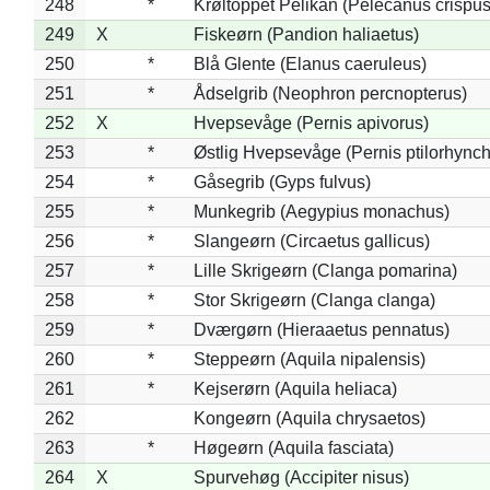
248
*
Krøltoppet Pelikan (Pelecanus crispus
249
X
Fiskeørn (Pandion haliaetus)
250
*
Blå Glente (Elanus caeruleus)
251
*
Ådselgrib (Neophron percnopterus)
252
X
Hvepsevåge (Pernis apivorus)
253
*
Østlig Hvepsevåge (Pernis ptilorhync
254
*
Gåsegrib (Gyps fulvus)
255
*
Munkegrib (Aegypius monachus)
256
*
Slangeørn (Circaetus gallicus)
257
*
Lille Skrigeørn (Clanga pomarina)
258
*
Stor Skrigeørn (Clanga clanga)
259
*
Dværgørn (Hieraaetus pennatus)
260
*
Steppeørn (Aquila nipalensis)
261
*
Kejserørn (Aquila heliaca)
262
Kongeørn (Aquila chrysaetos)
263
*
Høgeørn (Aquila fasciata)
264
X
Spurvehøg (Accipiter nisus)