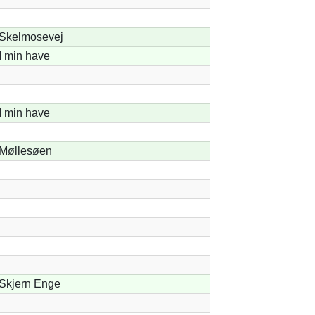
Skelmosevej
I min have
I min have
Møllesøen
Skjern Enge