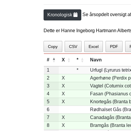
Se årsopdelt oversigt a
Kronologisk
Dette er Hanne Ingeborg Hartmann Albert
Copy
CSV
Excel
PDF
#
X
*
Navn
1
*
Urfugl (Lyrurus tetri
2
X
Agerhøne (Perdix p
3
X
Vagtel (Coturnix cot
4
X
Fasan (Phasianus c
5
X
Knortegås (Branta b
6
Rødhalset Gås (Brant
7
X
Canadagås (Branta
8
X
Bramgås (Branta le