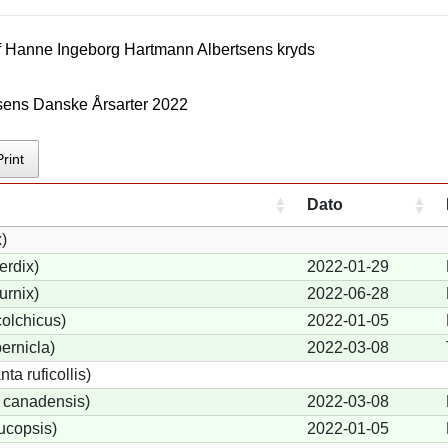
f
Hanne Ingeborg Hartmann Albertsen
s kryds
sens Danske Årsarter 2022
Print
Dato
x)
erdix)
2022-01-29
urnix)
2022-06-28
olchicus)
2022-01-05
ernicla)
2022-03-08
a ruficollis)
 canadensis)
2022-03-08
ucopsis)
2022-01-05