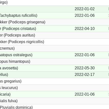
irgo)
2022-01-02
achybaptus ruficollis)
2022-01-06
kker (Podiceps grisegena)
(Podiceps cristatus)
2022-04-10
r (Podiceps auritus)
ker (Podiceps nigricollis)
dicnemus)
topus ostralegus)
2022-01-06
topus himantopus)
a avosetta)
2022-05-30
llus)
2022-02-17
s gregarius)
 leucurus)
icaria)
2022-01-06
ialis fulva)
Pluvialis dominica)