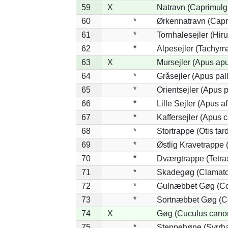
59
X
Natravn (Caprimulg
60
*
Ørkennatravn (Capr
61
*
Tornhalesejler (Hi
62
*
Alpesejler (Tachyma
63
X
Mursejler (Apus ap
64
*
Gråsejler (Apus pal
65
*
Orientsejler (Apus p
66
*
Lille Sejler (Apus af
67
*
Kaffersejler (Apus c
68
*
Stortrappe (Otis tar
69
*
Østlig Kravetrappe
70
*
Dværgtrappe (Tetrax
71
*
Skadegøg (Clamator
72
*
Gulnæbbet Gøg (Co
73
*
Sortnæbbet Gøg (Co
74
X
Gøg (Cuculus cano
75
*
Steppehøne (Syrrh