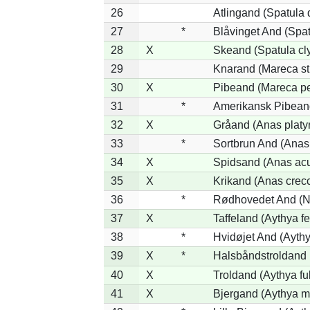
26
Atlingand (Spatula
27
*
Blåvinget And (Spat
28
X
Skeand (Spatula cl
29
Knarand (Mareca st
30
X
Pibeand (Mareca p
31
*
Amerikansk Pibean
32
X
Gråand (Anas platy
33
*
Sortbrun And (Anas 
34
X
Spidsand (Anas acu
35
X
Krikand (Anas crec
36
*
Rødhovedet And (Ne
37
X
Taffeland (Aythya fe
38
*
Hvidøjet And (Aythy
39
X
*
Halsbåndstroldand (
40
X
Troldand (Aythya ful
41
X
Bjergand (Aythya ma