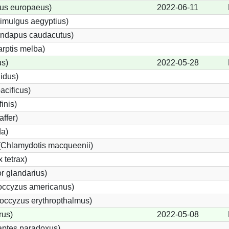
us europaeus)
2022-06-11
imulgus aegyptius)
rundapus caudacutus)
rptis melba)
us)
2022-05-28
lidus)
acificus)
finis)
affer)
da)
 (Chlamydotis macqueenii)
 tetrax)
 glandarius)
ccyzus americanus)
ccyzus erythropthalmus)
rus)
2022-05-08
aptes paradoxus)