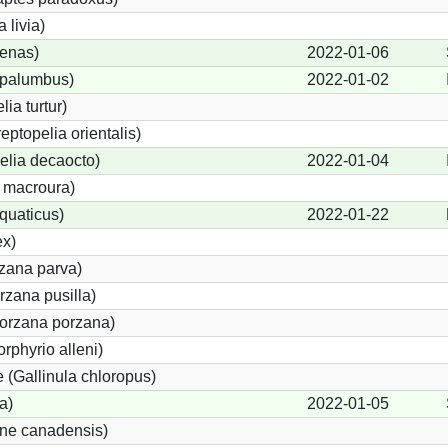
 livia)
enas)
2022-01-06
palumbus)
2022-01-02
ia turtur)
eptopelia orientalis)
elia decaocto)
2022-01-04
 macroura)
quaticus)
2022-01-22
ex)
rzana parva)
zana pusilla)
Porzana porzana)
rphyrio alleni)
(Gallinula chloropus)
a)
2022-01-05
one canadensis)