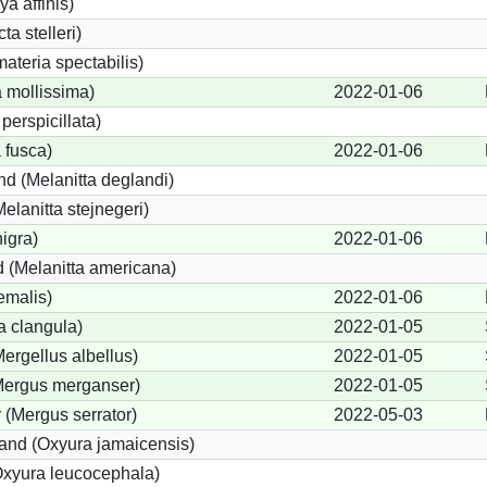
ya affinis)
ta stelleri)
teria spectabilis)
 mollissima)
2022-01-06
perspicillata)
 fusca)
2022-01-06
d (Melanitta deglandi)
Melanitta stejnegeri)
igra)
2022-01-06
 (Melanitta americana)
emalis)
2022-01-06
 clangula)
2022-01-05
Mergellus albellus)
2022-01-05
(Mergus merganser)
2022-01-05
 (Mergus serrator)
2022-05-03
nd (Oxyura jamaicensis)
xyura leucocephala)