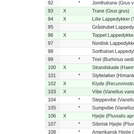
92
*
Jomfrutrane (Grus v
93
X
Trane (Grus grus)
94
X
Lille Lappedykker (T
95
Gråstrubet Lappedy
96
X
Toppet Lappedykker 
97
Nordisk Lappedykke
98
Sorthalset Lappedyk
99
*
Triel (Burhinus oe
100
X
Strandskade (Haema
101
*
Stylteløber (Himan
102
X
Klyde (Recurvirostr
103
X
Vibe (Vanellus vane
104
*
Steppevibe (Vanellu
105
*
Sumpvibe (Vanellus
106
X
Hjejle (Pluvialis apr
107
*
Sibirisk Hjejle (Pluv
108
*
Amerikansk Hjejle (