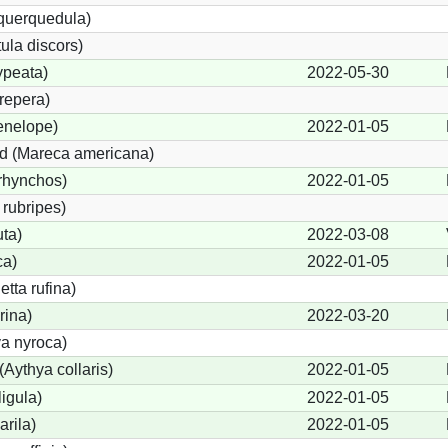
 querquedula)
ula discors)
ypeata)
2022-05-30
repera)
enelope)
2022-01-05
d (Mareca americana)
rhynchos)
2022-01-05
rubripes)
ta)
2022-03-08
ca)
2022-01-05
tta rufina)
rina)
2022-03-20
a nyroca)
Aythya collaris)
2022-01-05
igula)
2022-01-05
rila)
2022-01-05