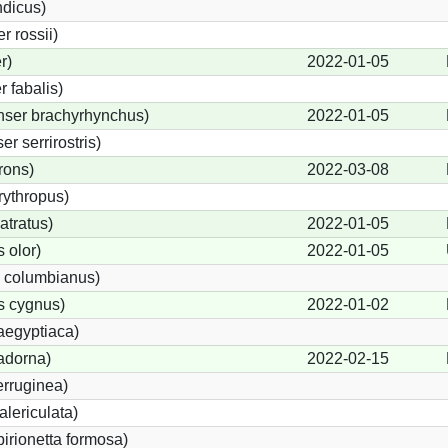
ndicus)
 rossii)
r)
2022-01-05
 fabalis)
nser brachyrhynchus)
2022-01-05
 serrirostris)
rons)
2022-03-08
ythropus)
atratus)
2022-01-05
 olor)
2022-01-05
 columbianus)
 cygnus)
2022-01-02
aegyptiaca)
adorna)
2022-02-15
erruginea)
lericulata)
birionetta formosa)