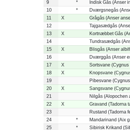
9
*
Indisk Gås (Anser i
10
*
Dværgsnegås (Anser
11
X
Grågås (Anser anse
12
Tajgasædgås (Anser
13
X
Kortnæbbet Gås (A
14
Tundrasædgås (Anser
15
X
Blisgås (Anser albif
16
Dværggås (Anser er
17
X
Sortsvane (Cygnus 
18
X
Knopsvane (Cygnus
19
Pibesvane (Cygnus
20
X
Sangsvane (Cygnus
21
Nilgås (Alopochen 
22
X
Gravand (Tadorna t
23
Rustand (Tadorna f
24
*
Mandarinand (Aix ga
25
*
Sibirisk Krikand (Si