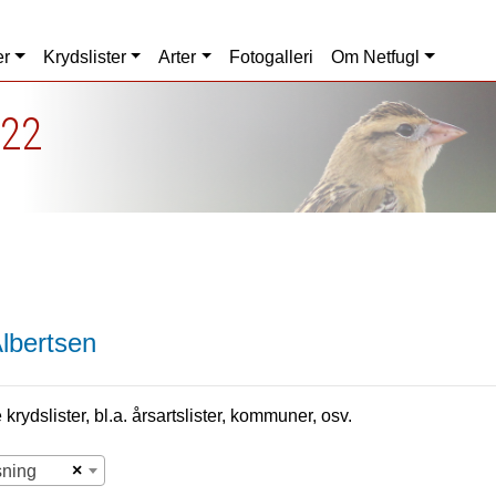
er
Krydslister
Arter
Fotogalleri
Om Netfugl
022
lbertsen
krydslister, bl.a. årsartslister, kommuner, osv.
×
sning