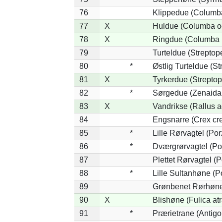
76
Klippedue (Columba
77
X
Huldue (Columba o
78
X
Ringdue (Columba 
79
Turteldue (Streptopel
80
*
Østlig Turteldue (Str
81
X
Tyrkerdue (Streptop
82
*
Sørgedue (Zenaida
83
X
Vandrikse (Rallus a
84
Engsnarre (Crex cr
85
*
Lille Rørvagtel (Po
86
*
Dværgrørvagtel (Por
87
Plettet Rørvagtel (
88
*
Lille Sultanhøne (Po
89
Grønbenet Rørhøne 
90
X
Blishøne (Fulica atr
91
*
Prærietrane (Antig