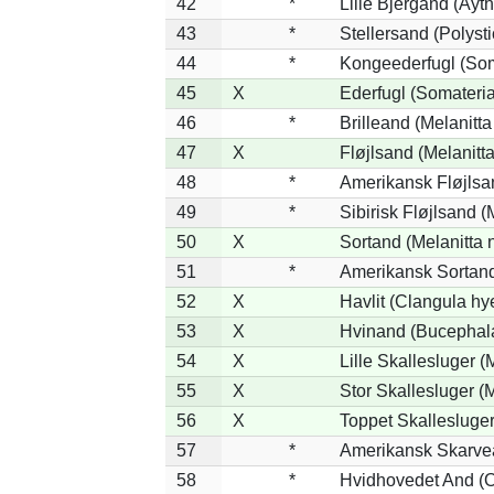
42
*
Lille Bjergand (Ayth
43
*
Stellersand (Polystic
44
*
Kongeederfugl (Soma
45
X
Ederfugl (Somateria
46
*
Brilleand (Melanitta 
47
X
Fløjlsand (Melanitta
48
*
Amerikansk Fløjlsan
49
*
Sibirisk Fløjlsand (
50
X
Sortand (Melanitta n
51
*
Amerikansk Sortand
52
X
Havlit (Clangula hy
53
X
Hvinand (Bucephala
54
X
Lille Skallesluger (
55
X
Stor Skallesluger 
56
X
Toppet Skallesluger
57
*
Amerikansk Skarvea
58
*
Hvidhovedet And (O