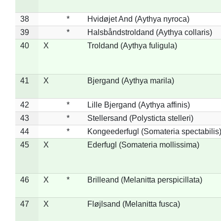
38
*
Hvidøjet And (Aythya nyroca)
39
*
Halsbåndstroldand (Aythya collaris)
40
X
Troldand (Aythya fuligula)
41
X
Bjergand (Aythya marila)
42
*
Lille Bjergand (Aythya affinis)
43
*
Stellersand (Polysticta stelleri)
44
*
Kongeederfugl (Somateria spectabilis
45
X
Ederfugl (Somateria mollissima)
46
X
*
Brilleand (Melanitta perspicillata)
47
X
Fløjlsand (Melanitta fusca)