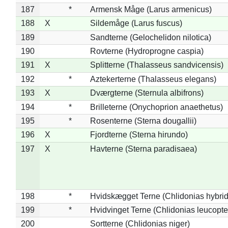
187
*
Armensk Måge (Larus armenicus)
188
X
Sildemåge (Larus fuscus)
189
Sandterne (Gelochelidon nilotica)
190
Rovterne (Hydroprogne caspia)
191
X
Splitterne (Thalasseus sandvicensis)
192
*
Aztekerterne (Thalasseus elegans)
193
X
Dværgterne (Sternula albifrons)
194
*
Brilleterne (Onychoprion anaethetus)
195
*
Rosenterne (Sterna dougallii)
196
X
Fjordterne (Sterna hirundo)
197
X
Havterne (Sterna paradisaea)
198
*
Hvidskægget Terne (Chlidonias hybrid
199
*
Hvidvinget Terne (Chlidonias leucopte
200
Sortterne (Chlidonias niger)