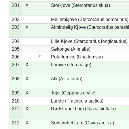
201
X
Storkjove (Stercorarius skua)
202
Mellemkjove (Stercorarius pomarinus)
203
X
Almindelig Kjove (Stercorarius parasit
204
Lille Kjove (Stercorarius longicaudus)
205
Søkonge (Alle alle)
206
*
Polarlomvie (Uria lomvia)
207
X
Lomvie (Uria aalge)
208
X
Alk (Alca torda)
209
X
Tejst (Cepphus grylle)
210
Lunde (Fratercula arctica)
211
X
Rødstrubet Lom (Gavia stellata)
212
X
Sortstrubet Lom (Gavia arctica)