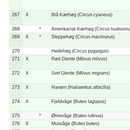
267
X
Blå Kærhøg (Circus cyaneus)
268
*
Amerikansk Kærhøg (Circus hudsoniu
269
X
*
Steppehøg (Circus macrourus)
270
Hedehøg (Circus pygargus)
271
X
Rød Glente (Milvus milvus)
272
X
Sort Glente (Milvus migrans)
273
X
Havørn (Haliaeetus albicilla)
274
X
Fjeldvåge (Buteo lagopus)
275
*
Ørnevåge (Buteo rufinus)
276
X
Musvåge (Buteo buteo)