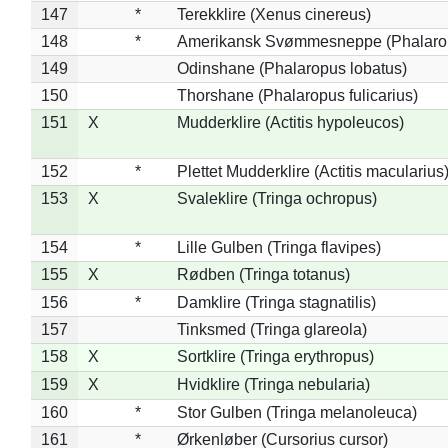
147
*
Terekklire (Xenus cinereus)
148
*
Amerikansk Svømmesneppe (Phalaropu
149
Odinshane (Phalaropus lobatus)
150
Thorshane (Phalaropus fulicarius)
151
X
Mudderklire (Actitis hypoleucos)
152
*
Plettet Mudderklire (Actitis macularius
153
X
Svaleklire (Tringa ochropus)
154
*
Lille Gulben (Tringa flavipes)
155
X
Rødben (Tringa totanus)
156
*
Damklire (Tringa stagnatilis)
157
Tinksmed (Tringa glareola)
158
X
Sortklire (Tringa erythropus)
159
X
Hvidklire (Tringa nebularia)
160
*
Stor Gulben (Tringa melanoleuca)
161
*
Ørkenløber (Cursorius cursor)