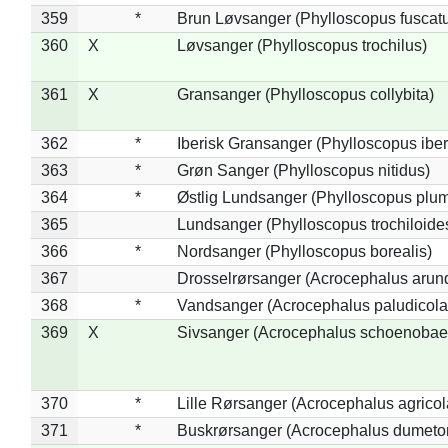
359
*
Brun Løvsanger (Phylloscopus fuscat
360
X
Løvsanger (Phylloscopus trochilus)
361
X
Gransanger (Phylloscopus collybita)
362
*
Iberisk Gransanger (Phylloscopus iber
363
*
Grøn Sanger (Phylloscopus nitidus)
364
*
Østlig Lundsanger (Phylloscopus plum
365
Lundsanger (Phylloscopus trochiloide
366
*
Nordsanger (Phylloscopus borealis)
367
Drosselrørsanger (Acrocephalus arun
368
*
Vandsanger (Acrocephalus paludicola
369
X
Sivsanger (Acrocephalus schoenobae
370
*
Lille Rørsanger (Acrocephalus agricol
371
*
Buskrørsanger (Acrocephalus dumeto