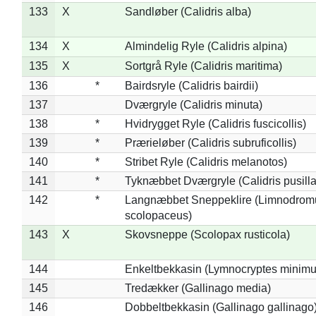
133
X
Sandløber (Calidris alba)
134
X
Almindelig Ryle (Calidris alpina)
135
X
Sortgrå Ryle (Calidris maritima)
136
*
Bairdsryle (Calidris bairdii)
137
Dværgryle (Calidris minuta)
138
*
Hvidrygget Ryle (Calidris fuscicollis)
139
*
Prærieløber (Calidris subruficollis)
140
*
Stribet Ryle (Calidris melanotos)
141
*
Tyknæbbet Dværgryle (Calidris pusilla
142
*
Langnæbbet Sneppeklire (Limnodrom
scolopaceus)
143
X
Skovsneppe (Scolopax rusticola)
144
Enkeltbekkasin (Lymnocryptes minimu
145
Tredækker (Gallinago media)
146
Dobbeltbekkasin (Gallinago gallinago