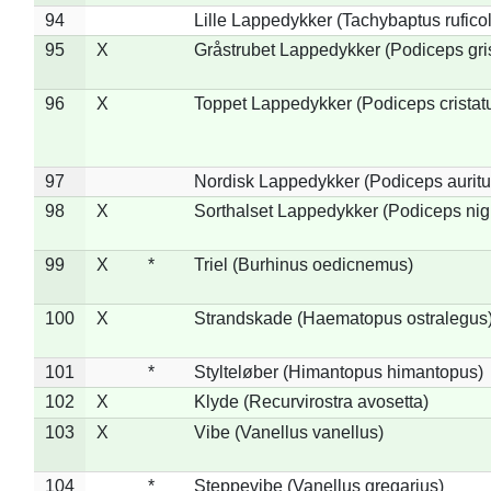
94
Lille Lappedykker (Tachybaptus ruficol
95
X
Gråstrubet Lappedykker (Podiceps gr
96
X
Toppet Lappedykker (Podiceps cristat
97
Nordisk Lappedykker (Podiceps auritu
98
X
Sorthalset Lappedykker (Podiceps nigri
99
X
*
Triel (Burhinus oedicnemus)
100
X
Strandskade (Haematopus ostralegus
101
*
Stylteløber (Himantopus himantopus)
102
X
Klyde (Recurvirostra avosetta)
103
X
Vibe (Vanellus vanellus)
104
*
Steppevibe (Vanellus gregarius)