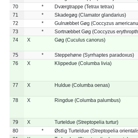
70
*
Dværgtrappe (Tetrax tetrax)
71
*
Skadegøg (Clamator glandarius)
72
*
Gulnæbbet Gøg (Coccyzus americanu
73
*
Sortnæbbet Gøg (Coccyzus erythropt
74
X
Gøg (Cuculus canorus)
75
*
Steppehøne (Syrrhaptes paradoxus)
76
X
Klippedue (Columba livia)
77
X
Huldue (Columba oenas)
78
X
Ringdue (Columba palumbus)
79
X
Turteldue (Streptopelia turtur)
80
*
Østlig Turteldue (Streptopelia orientali