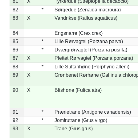
81
X
Tyrkerdue (Streptopelia decaocto)
82
*
Sørgedue (Zenaida macroura)
83
X
Vandrikse (Rallus aquaticus)
84
Engsnarre (Crex crex)
85
*
Lille Rørvagtel (Porzana parva)
86
*
Dværgrørvagtel (Porzana pusilla)
87
X
Plettet Rørvagtel (Porzana porzana)
88
*
Lille Sultanhøne (Porphyrio alleni)
89
X
Grønbenet Rørhøne (Gallinula chloro
90
X
Blishøne (Fulica atra)
91
*
Prærietrane (Antigone canadensis)
92
*
Jomfrutrane (Grus virgo)
93
X
Trane (Grus grus)