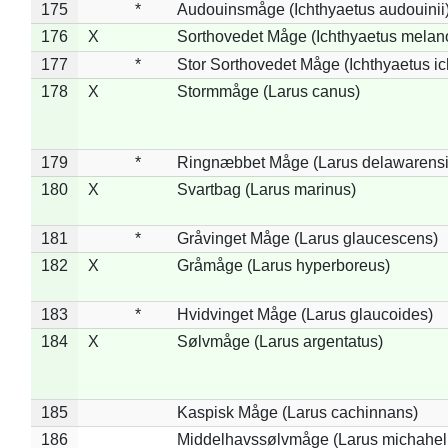
175
*
Audouinsmåge (Ichthyaetus audouinii
176
X
Sorthovedet Måge (Ichthyaetus melan
177
*
Stor Sorthovedet Måge (Ichthyaetus ic
178
X
Stormmåge (Larus canus)
179
*
Ringnæbbet Måge (Larus delawarensi
180
X
Svartbag (Larus marinus)
181
*
Gråvinget Måge (Larus glaucescens)
182
X
Gråmåge (Larus hyperboreus)
183
*
Hvidvinget Måge (Larus glaucoides)
184
X
Sølvmåge (Larus argentatus)
185
Kaspisk Måge (Larus cachinnans)
186
Middelhavssølvmåge (Larus michahell