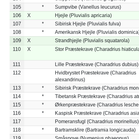
105
*
Sumpvibe (Vanellus leucurus)
106
X
Hjejle (Pluvialis apricaria)
107
*
Sibirisk Hjejle (Pluvialis fulva)
108
*
Amerikansk Hjejle (Pluvialis dominica
109
X
Strandhjejle (Pluvialis squatarola)
110
X
Stor Præstekrave (Charadrius hiaticul
111
Lille Præstekrave (Charadrius dubius)
112
Hvidbrystet Præstekrave (Charadrius
alexandrinus)
113
*
Sibirisk Præstekrave (Charadrius mon
114
*
Tibetansk Præstekrave (Charadrius atr
115
*
Ørkenpræstekrave (Charadrius leschen
116
*
Kaspisk Præstekrave (Charadrius asia
117
Pomeransfugl (Charadrius morinellus)
118
*
Bartramsklire (Bartramia longicauda)
119
Småspove (Numenius phaeopus)