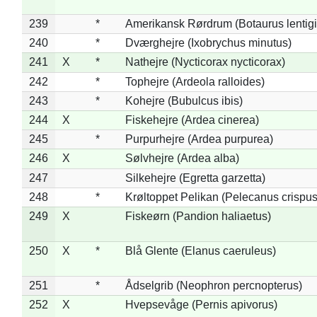
239
*
Amerikansk Rørdrum (Botaurus lentig
240
*
Dværghejre (Ixobrychus minutus)
241
X
*
Nathejre (Nycticorax nycticorax)
242
*
Tophejre (Ardeola ralloides)
243
*
Kohejre (Bubulcus ibis)
244
X
Fiskehejre (Ardea cinerea)
245
*
Purpurhejre (Ardea purpurea)
246
X
Sølvhejre (Ardea alba)
247
Silkehejre (Egretta garzetta)
248
*
Krøltoppet Pelikan (Pelecanus crispus
249
X
Fiskeørn (Pandion haliaetus)
250
X
*
Blå Glente (Elanus caeruleus)
251
*
Ådselgrib (Neophron percnopterus)
252
X
Hvepsevåge (Pernis apivorus)