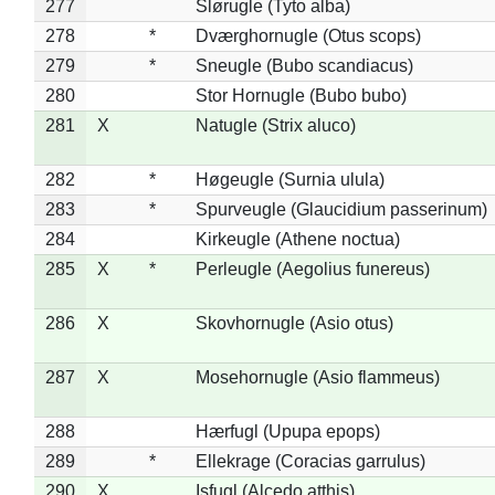
277
Slørugle (Tyto alba)
278
*
Dværghornugle (Otus scops)
279
*
Sneugle (Bubo scandiacus)
280
Stor Hornugle (Bubo bubo)
281
X
Natugle (Strix aluco)
282
*
Høgeugle (Surnia ulula)
283
*
Spurveugle (Glaucidium passerinum)
284
Kirkeugle (Athene noctua)
285
X
*
Perleugle (Aegolius funereus)
286
X
Skovhornugle (Asio otus)
287
X
Mosehornugle (Asio flammeus)
288
Hærfugl (Upupa epops)
289
*
Ellekrage (Coracias garrulus)
290
X
Isfugl (Alcedo atthis)