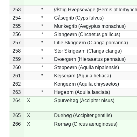
253
*
Østlig Hvepsevåge (Pernis ptilorhync
254
*
Gåsegrib (Gyps fulvus)
255
*
Munkegrib (Aegypius monachus)
256
*
Slangeørn (Circaetus gallicus)
257
*
Lille Skrigeørn (Clanga pomarina)
258
*
Stor Skrigeørn (Clanga clanga)
259
*
Dværgørn (Hieraaetus pennatus)
260
*
Steppeørn (Aquila nipalensis)
261
*
Kejserørn (Aquila heliaca)
262
Kongeørn (Aquila chrysaetos)
263
*
Høgeørn (Aquila fasciata)
264
X
Spurvehøg (Accipiter nisus)
265
X
Duehøg (Accipiter gentilis)
266
X
Rørhøg (Circus aeruginosus)