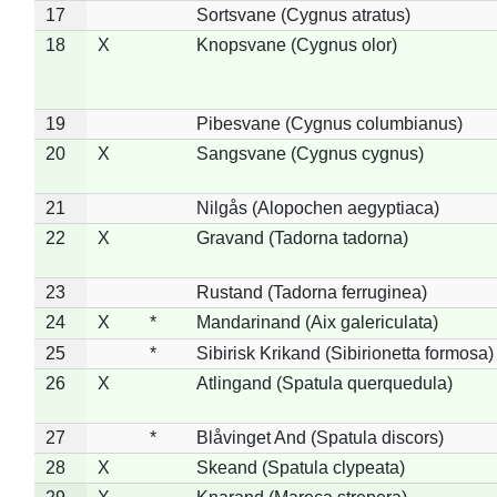
17
Sortsvane (Cygnus atratus)
18
X
Knopsvane (Cygnus olor)
19
Pibesvane (Cygnus columbianus)
20
X
Sangsvane (Cygnus cygnus)
21
Nilgås (Alopochen aegyptiaca)
22
X
Gravand (Tadorna tadorna)
23
Rustand (Tadorna ferruginea)
24
X
*
Mandarinand (Aix galericulata)
25
*
Sibirisk Krikand (Sibirionetta formosa)
26
X
Atlingand (Spatula querquedula)
27
*
Blåvinget And (Spatula discors)
28
X
Skeand (Spatula clypeata)