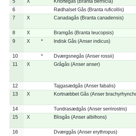
5
X
Knortegås (Branta bernicla)
6
Rødhalset Gås (Branta ruficollis)
7
X
Canadagås (Branta canadensis)
8
X
Bramgås (Branta leucopsis)
9
X
*
Indisk Gås (Anser indicus)
10
*
Dværgsnegås (Anser rossii)
11
X
Grågås (Anser anser)
12
Tajgasædgås (Anser fabalis)
13
X
Kortnæbbet Gås (Anser brachyrhynch
14
Tundrasædgås (Anser serrirostris)
15
X
Blisgås (Anser albifrons)
16
Dværggås (Anser erythropus)