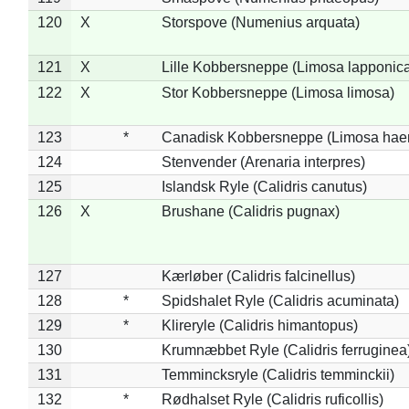
120
X
Storspove (Numenius arquata)
121
X
Lille Kobbersneppe (Limosa lapponic
122
X
Stor Kobbersneppe (Limosa limosa)
123
*
Canadisk Kobbersneppe (Limosa hae
124
Stenvender (Arenaria interpres)
125
Islandsk Ryle (Calidris canutus)
126
X
Brushane (Calidris pugnax)
127
Kærløber (Calidris falcinellus)
128
*
Spidshalet Ryle (Calidris acuminata)
129
*
Klireryle (Calidris himantopus)
130
Krumnæbbet Ryle (Calidris ferruginea
131
Temmincksryle (Calidris temminckii)
132
*
Rødhalset Ryle (Calidris ruficollis)