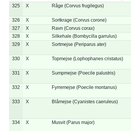
325
X
Råge (Corvus frugilegus)
326
X
Sortkrage (Corvus corone)
327
X
Ravn (Corvus corax)
328
X
Silkehale (Bombycilla garrulus)
329
X
Sortmejse (Periparus ater)
330
X
Topmejse (Lophophanes cristatus)
331
X
Sumpmejse (Poecile palustris)
332
X
Fyrremejse (Poecile montanus)
333
X
Blåmejse (Cyanistes caeruleus)
334
X
Musvit (Parus major)