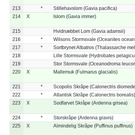
213
*
Stillehavslom (Gavia pacifica)
214
X
Islom (Gavia immer)
215
Hvidnæbbet Lom (Gavia adamsii)
216
*
Wilsons Stormsvale (Oceanites ocean
217
*
Sortbrynet Albatros (Thalassarche me
218
Lille Stormsvale (Hydrobates pelagicu
219
Stor Stormsvale (Oceanodroma leuco
220
X
Mallemuk (Fulmarus glacialis)
221
*
Scopolis Skråpe (Calonectris diomed
222
*
Atlantisk Skråpe (Calonectris borealis
223
X
Sodfarvet Skråpe (Ardenna grisea)
224
*
Storskråpe (Ardenna gravis)
225
X
Almindelig Skråpe (Puffinus puffinus)