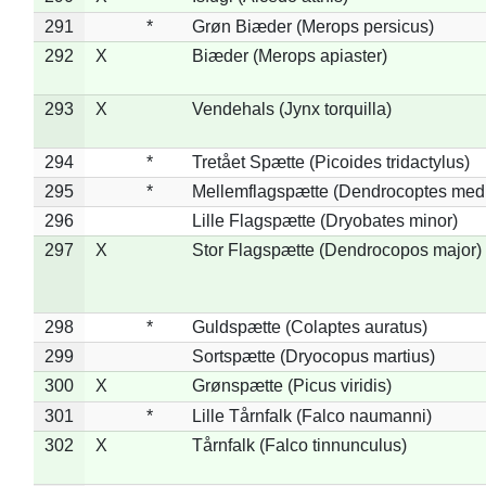
291
*
Grøn Biæder (Merops persicus)
292
X
Biæder (Merops apiaster)
293
X
Vendehals (Jynx torquilla)
294
*
Tretået Spætte (Picoides tridactylus)
295
*
Mellemflagspætte (Dendrocoptes med
296
Lille Flagspætte (Dryobates minor)
297
X
Stor Flagspætte (Dendrocopos major)
298
*
Guldspætte (Colaptes auratus)
299
Sortspætte (Dryocopus martius)
300
X
Grønspætte (Picus viridis)
301
*
Lille Tårnfalk (Falco naumanni)
302
X
Tårnfalk (Falco tinnunculus)