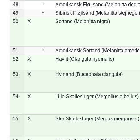
48
*
Amerikansk Fløjlsand (Melanitta degla
49
*
Sibirisk Fløjlsand (Melanitta stejnegeri
50
X
Sortand (Melanitta nigra)
51
*
Amerikansk Sortand (Melanitta ameri
52
X
Havlit (Clangula hyemalis)
53
X
Hvinand (Bucephala clangula)
54
X
Lille Skallesluger (Mergellus albellus)
55
X
Stor Skallesluger (Mergus merganser)