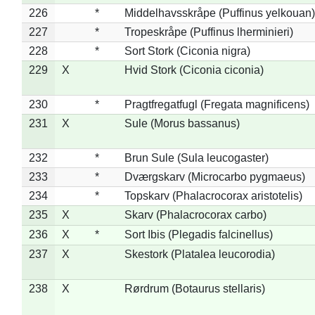
226
*
Middelhavsskråpe (Puffinus yelkouan)
227
*
Tropeskråpe (Puffinus lherminieri)
228
*
Sort Stork (Ciconia nigra)
229
X
Hvid Stork (Ciconia ciconia)
230
*
Pragtfregatfugl (Fregata magnificens)
231
X
Sule (Morus bassanus)
232
*
Brun Sule (Sula leucogaster)
233
*
Dværgskarv (Microcarbo pygmaeus)
234
*
Topskarv (Phalacrocorax aristotelis)
235
X
Skarv (Phalacrocorax carbo)
236
X
*
Sort Ibis (Plegadis falcinellus)
237
X
Skestork (Platalea leucorodia)
238
X
Rørdrum (Botaurus stellaris)