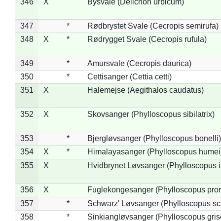
346
X
Bysvale (Delichon urbicum)
347
*
Rødbrystet Svale (Cecropis semirufa)
348
X
*
Rødrygget Svale (Cecropis rufula)
349
*
Amursvale (Cecropis daurica)
350
*
Cettisanger (Cettia cetti)
351
X
Halemejse (Aegithalos caudatus)
352
X
Skovsanger (Phylloscopus sibilatrix)
353
*
Bjergløvsanger (Phylloscopus bonelli)
354
X
*
Himalayasanger (Phylloscopus humei
355
X
Hvidbrynet Løvsanger (Phylloscopus i
356
X
Fuglekongesanger (Phylloscopus pror
357
*
Schwarz' Løvsanger (Phylloscopus sc
358
*
Sinkiangløvsanger (Phylloscopus gris