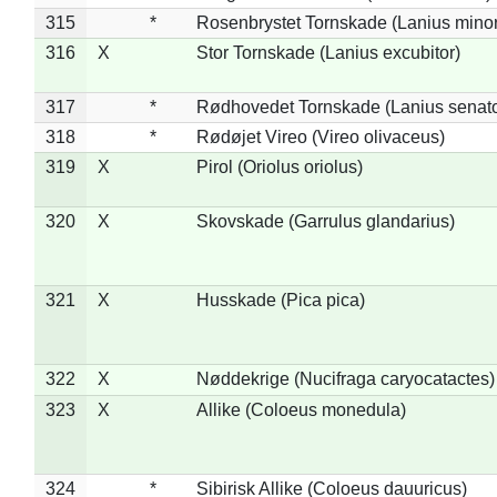
315
*
Rosenbrystet Tornskade (Lanius minor
316
X
Stor Tornskade (Lanius excubitor)
317
*
Rødhovedet Tornskade (Lanius senato
318
*
Rødøjet Vireo (Vireo olivaceus)
319
X
Pirol (Oriolus oriolus)
320
X
Skovskade (Garrulus glandarius)
321
X
Husskade (Pica pica)
322
X
Nøddekrige (Nucifraga caryocatactes)
323
X
Allike (Coloeus monedula)
324
*
Sibirisk Allike (Coloeus dauuricus)