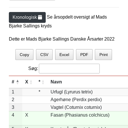
Se årsopdelt oversigt af
Mads
Kronologisk
Bjarke Salling
s kryds
Dette er Mads Bjarke Sallings Danske Årsarter 2022
Copy
CSV
Excel
PDF
Print
Søg:
#
X
*
Navn
1
*
Urfugl (Lyrurus tetrix)
2
Agerhøne (Perdix perdix)
3
Vagtel (Coturnix coturnix)
4
X
Fasan (Phasianus colchicus)