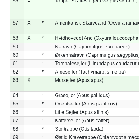
56
X
Toppet Skallesluger (Mergus serrator)
57
X
*
Amerikansk Skarveand (Oxyura jamai
58
X
*
Hvidhovedet And (Oxyura leucocepha
59
Natravn (Caprimulgus europaeus)
60
*
Ørkennatravn (Caprimulgus aegyptius
61
*
Tornhalesejler (Hirundapus caudacutu
62
*
Alpesejler (Tachymarptis melba)
63
X
Mursejler (Apus apus)
64
*
Gråsejler (Apus pallidus)
65
*
Orientsejler (Apus pacificus)
66
*
Lille Sejler (Apus affinis)
67
*
Kaffersejler (Apus caffer)
68
*
Stortrappe (Otis tarda)
69
*
Østlig Kravetrappe (Chlamydotis macq