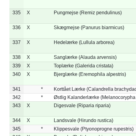
335
X
Pungmejse (Remiz pendulinus)
336
X
Skægmejse (Panurus biarmicus)
337
X
Hedelærke (Lullula arborea)
338
X
Sanglærke (Alauda arvensis)
339
X
Toplærke (Galerida cristata)
340
X
Bjerglærke (Eremophila alpestris)
341
*
Korttået Lærke (Calandrella brachydac
342
*
Østlig Kalanderlærke (Melanocorypha
343
X
Digesvale (Riparia riparia)
344
X
Landsvale (Hirundo rustica)
345
*
Klippesvale (Ptyonoprogne rupestris)