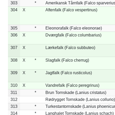
303
*
Amerikansk Tårnfalk (Falco sparverius
304
X
Aftenfalk (Falco vespertinus)
305
*
Eleonorafalk (Falco eleonorae)
306
X
Dværgfalk (Falco columbarius)
307
X
Lærkefalk (Falco subbuteo)
308
X
*
Slagfalk (Falco cherrug)
309
X
*
Jagtfalk (Falco rusticolus)
310
X
Vandrefalk (Falco peregrinus)
311
*
Brun Tornskade (Lanius cristatus)
312
Rødrygget Tornskade (Lanius collurio)
313
*
Turkestantornskade (Lanius phoenicur
314
*
Langhalet Tornskade (Lanius schach)