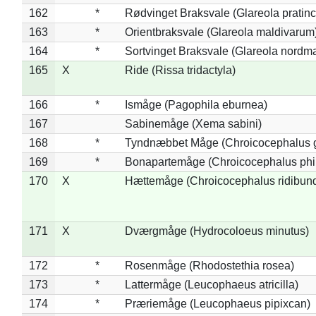
162
*
Rødvinget Braksvale (Glareola pratinc
163
*
Orientbraksvale (Glareola maldivarum
164
*
Sortvinget Braksvale (Glareola nordm
165
X
Ride (Rissa tridactyla)
166
*
Ismåge (Pagophila eburnea)
167
Sabinemåge (Xema sabini)
168
*
Tyndnæbbet Måge (Chroicocephalus 
169
*
Bonapartemåge (Chroicocephalus phil
170
X
Hættemåge (Chroicocephalus ridibun
171
X
Dværgmåge (Hydrocoloeus minutus)
172
*
Rosenmåge (Rhodostethia rosea)
173
*
Lattermåge (Leucophaeus atricilla)
174
*
Præriemåge (Leucophaeus pipixcan)