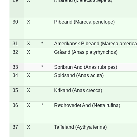
29
X
Knarand (Mareca strepera)
30
X
Pibeand (Mareca penelope)
31
X
*
Amerikansk Pibeand (Mareca america
32
X
Gråand (Anas platyrhynchos)
33
*
Sortbrun And (Anas rubripes)
34
X
Spidsand (Anas acuta)
35
X
Krikand (Anas crecca)
36
X
*
Rødhovedet And (Netta rufina)
37
X
Taffeland (Aythya ferina)