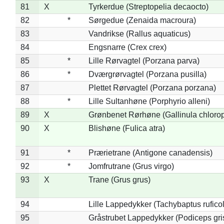
81
X
Tyrkerdue (Streptopelia decaocto)
82
*
Sørgedue (Zenaida macroura)
83
Vandrikse (Rallus aquaticus)
84
Engsnarre (Crex crex)
85
*
Lille Rørvagtel (Porzana parva)
86
*
Dværgrørvagtel (Porzana pusilla)
87
Plettet Rørvagtel (Porzana porzana)
88
*
Lille Sultanhøne (Porphyrio alleni)
89
X
Grønbenet Rørhøne (Gallinula chloro
90
X
Blishøne (Fulica atra)
91
*
Prærietrane (Antigone canadensis)
92
*
Jomfrutrane (Grus virgo)
93
X
Trane (Grus grus)
94
Lille Lappedykker (Tachybaptus ruficol
95
Gråstrubet Lappedykker (Podiceps gr