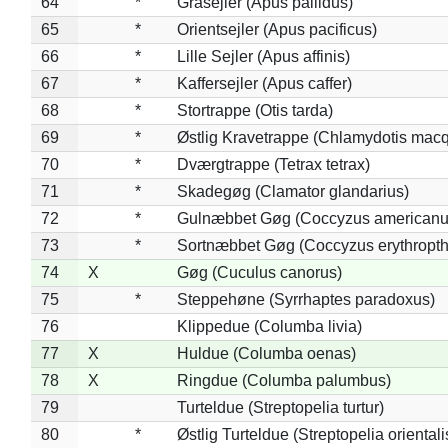
64
*
Gråsejler (Apus pallidus)
65
*
Orientsejler (Apus pacificus)
66
*
Lille Sejler (Apus affinis)
67
*
Kaffersejler (Apus caffer)
68
*
Stortrappe (Otis tarda)
69
*
Østlig Kravetrappe (Chlamydotis macq
70
*
Dværgtrappe (Tetrax tetrax)
71
*
Skadegøg (Clamator glandarius)
72
*
Gulnæbbet Gøg (Coccyzus americanu
73
*
Sortnæbbet Gøg (Coccyzus erythropt
74
X
Gøg (Cuculus canorus)
75
*
Steppehøne (Syrrhaptes paradoxus)
76
Klippedue (Columba livia)
77
X
Huldue (Columba oenas)
78
X
Ringdue (Columba palumbus)
79
Turteldue (Streptopelia turtur)
80
*
Østlig Turteldue (Streptopelia orientali