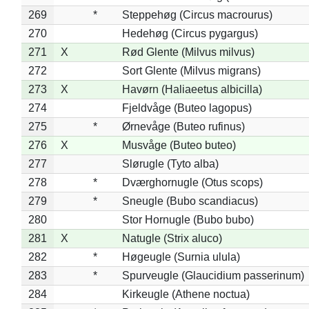
269
*
Steppehøg (Circus macrourus)
270
Hedehøg (Circus pygargus)
271
X
Rød Glente (Milvus milvus)
272
Sort Glente (Milvus migrans)
273
X
Havørn (Haliaeetus albicilla)
274
Fjeldvåge (Buteo lagopus)
275
*
Ørnevåge (Buteo rufinus)
276
X
Musvåge (Buteo buteo)
277
Slørugle (Tyto alba)
278
*
Dværghornugle (Otus scops)
279
*
Sneugle (Bubo scandiacus)
280
Stor Hornugle (Bubo bubo)
281
X
Natugle (Strix aluco)
282
*
Høgeugle (Surnia ulula)
283
*
Spurveugle (Glaucidium passerinum)
284
Kirkeugle (Athene noctua)