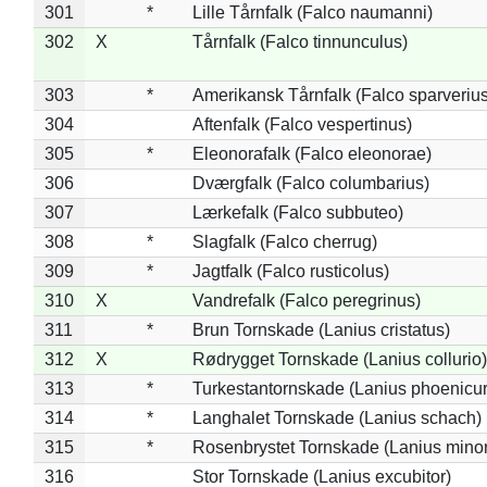
301
*
Lille Tårnfalk (Falco naumanni)
302
X
Tårnfalk (Falco tinnunculus)
303
*
Amerikansk Tårnfalk (Falco sparverius
304
Aftenfalk (Falco vespertinus)
305
*
Eleonorafalk (Falco eleonorae)
306
Dværgfalk (Falco columbarius)
307
Lærkefalk (Falco subbuteo)
308
*
Slagfalk (Falco cherrug)
309
*
Jagtfalk (Falco rusticolus)
310
X
Vandrefalk (Falco peregrinus)
311
*
Brun Tornskade (Lanius cristatus)
312
X
Rødrygget Tornskade (Lanius collurio)
313
*
Turkestantornskade (Lanius phoenicur
314
*
Langhalet Tornskade (Lanius schach)
315
*
Rosenbrystet Tornskade (Lanius minor
316
Stor Tornskade (Lanius excubitor)