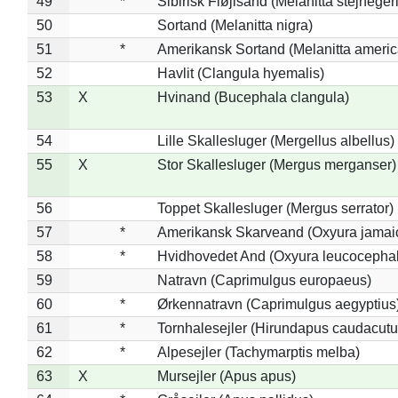
49
*
Sibirisk Fløjlsand (Melanitta stejnegeri
50
Sortand (Melanitta nigra)
51
*
Amerikansk Sortand (Melanitta ameri
52
Havlit (Clangula hyemalis)
53
X
Hvinand (Bucephala clangula)
54
Lille Skallesluger (Mergellus albellus)
55
X
Stor Skallesluger (Mergus merganser)
56
Toppet Skallesluger (Mergus serrator)
57
*
Amerikansk Skarveand (Oxyura jamai
58
*
Hvidhovedet And (Oxyura leucocepha
59
Natravn (Caprimulgus europaeus)
60
*
Ørkennatravn (Caprimulgus aegyptius
61
*
Tornhalesejler (Hirundapus caudacutu
62
*
Alpesejler (Tachymarptis melba)
63
X
Mursejler (Apus apus)