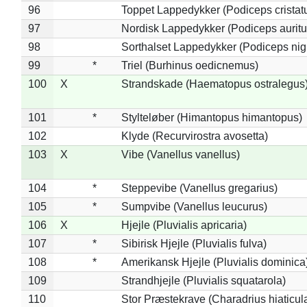
96
Toppet Lappedykker (Podiceps cristat
97
Nordisk Lappedykker (Podiceps auritu
98
Sorthalset Lappedykker (Podiceps nigri
99
*
Triel (Burhinus oedicnemus)
100
X
Strandskade (Haematopus ostralegus
101
*
Stylteløber (Himantopus himantopus)
102
Klyde (Recurvirostra avosetta)
103
X
Vibe (Vanellus vanellus)
104
*
Steppevibe (Vanellus gregarius)
105
*
Sumpvibe (Vanellus leucurus)
106
X
Hjejle (Pluvialis apricaria)
107
*
Sibirisk Hjejle (Pluvialis fulva)
108
*
Amerikansk Hjejle (Pluvialis dominica
109
Strandhjejle (Pluvialis squatarola)
110
Stor Præstekrave (Charadrius hiaticul