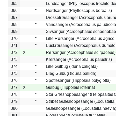
365
Lundsanger (Phylloscopus trochiloide
366
*
Nordsanger (Phylloscopus borealis)
367
Drosselrørsanger (Acrocephalus arun
368
*
Vandsanger (Acrocephalus paludicola
369
Sivsanger (Acrocephalus schoenobae
370
*
Lille Rørsanger (Acrocephalus agricol
371
*
Buskrørsanger (Acrocephalus dumeto
372
X
Rørsanger (Acrocephalus scirpaceus)
373
Kærsanger (Acrocephalus palustris)
374
*
Lille Gulbug (Iduna caligata)
375
*
Bleg Gulbug (Iduna pallida)
376
*
Spottesanger (Hippolais polyglotta)
377
X
Gulbug (Hippolais icterina)
378
*
Stor Græshoppesanger (Helopsaltes fa
379
*
Stribet Græshoppesanger (Locustella 
380
Græshoppesanger (Locustella naevia
381
Flodsanger (Locustella fluviatilis)