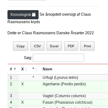
Se årsopdelt oversigt af
Claus
Kronologisk
Rasmussen
s kryds
Dette er Claus Rasmussens Danske Årsarter 2022
Copy
CSV
Excel
PDF
Print
Søg:
#
X
*
Navn
1
*
Urfugl (Lyrurus tetrix)
2
X
Agerhøne (Perdix perdix)
3
Vagtel (Coturnix coturnix)
4
X
Fasan (Phasianus colchicus)