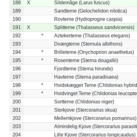
188
X
Sildemåge (Larus fuscus)
189
Sandterne (Gelochelidon nilotica)
190
Rovterne (Hydroprogne caspia)
191
X
Splitterne (Thalasseus sandvicensis)
192
*
Aztekerterne (Thalasseus elegans)
193
Dværgterne (Sternula albifrons)
194
*
Brilleterne (Onychoprion anaethetus)
195
*
Rosenterne (Sterna dougallii)
196
Fjordterne (Sterna hirundo)
197
Havterne (Sterna paradisaea)
198
*
Hvidskægget Terne (Chlidonias hybrid
199
*
Hvidvinget Terne (Chlidonias leucopte
200
Sortterne (Chlidonias niger)
201
Storkjove (Stercorarius skua)
202
Mellemkjove (Stercorarius pomarinus)
203
Almindelig Kjove (Stercorarius parasit
204
Lille Kjove (Stercorarius longicaudus)