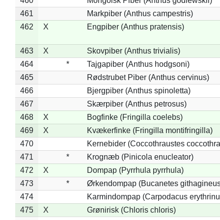
460
*
Mongolsk Piber (Anthus godlewskii)
461
Markpiber (Anthus campestris)
462
X
Engpiber (Anthus pratensis)
463
X
Skovpiber (Anthus trivialis)
464
*
Tajgapiber (Anthus hodgsoni)
465
Rødstrubet Piber (Anthus cervinus)
466
Bjergpiber (Anthus spinoletta)
467
Skærpiber (Anthus petrosus)
468
X
Bogfinke (Fringilla coelebs)
469
X
Kvækerfinke (Fringilla montifringilla)
470
Kernebider (Coccothraustes coccothra
471
*
Krognæb (Pinicola enucleator)
472
X
Dompap (Pyrrhula pyrrhula)
473
*
Ørkendompap (Bucanetes githagineus
474
Karmindompap (Carpodacus erythrinu
475
X
Grønirisk (Chloris chloris)