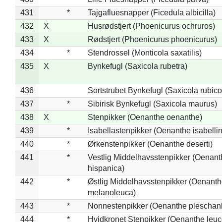
431
*
Tajgafluesnapper (Ficedula albicilla)
432
X
Husrødstjert (Phoenicurus ochruros)
433
X
Rødstjert (Phoenicurus phoenicurus)
434
*
Stendrossel (Monticola saxatilis)
435
X
Bynkefugl (Saxicola rubetra)
436
Sortstrubet Bynkefugl (Saxicola rubico
437
*
Sibirisk Bynkefugl (Saxicola maurus)
438
X
Stenpikker (Oenanthe oenanthe)
439
*
Isabellastenpikker (Oenanthe isabelli
440
*
Ørkenstenpikker (Oenanthe deserti)
441
*
Vestlig Middelhavsstenpikker (Oenant
hispanica)
442
*
Østlig Middelhavsstenpikker (Oenant
melanoleuca)
443
*
Nonnestenpikker (Oenanthe pleschan
444
*
Hvidkronet Stenpikker (Oenanthe leu