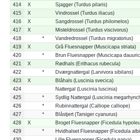
414
X
Sjagger (Turdus pilaris)
415
X
Vindrossel (Turdus iliacus)
416
X
Sangdrossel (Turdus philomelos)
417
X
Misteldrossel (Turdus viscivorus)
418
*
Vandredrossel (Turdus migratorius)
419
X
Grå Fluesnapper (Muscicapa striata)
420
*
Brun Fluesnapper (Muscicapa dauuric
421
X
Rødhals (Erithacus rubecula)
422
*
Dværgnattergal (Larvivora sibilans)
423
X
Blåhals (Luscinia svecica)
424
Nattergal (Luscinia luscinia)
425
*
Sydlig Nattergal (Luscinia megarhync
426
*
Rubinnattergal (Calliope calliope)
427
*
Blåstjert (Tarsiger cyanurus)
428
X
Broget Fluesnapper (Ficedula hypole
429
*
Hvidhalset Fluesnapper (Ficedula albic
430
Lille Fluesnapper (Ficedula parva)