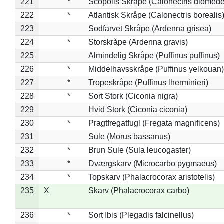
221
*
Scopolis Skråpe (Calonectris diomed
222
*
Atlantisk Skråpe (Calonectris borealis
223
Sodfarvet Skråpe (Ardenna grisea)
224
*
Storskråpe (Ardenna gravis)
225
Almindelig Skråpe (Puffinus puffinus)
226
*
Middelhavsskråpe (Puffinus yelkouan)
227
*
Tropeskråpe (Puffinus lherminieri)
228
*
Sort Stork (Ciconia nigra)
229
Hvid Stork (Ciconia ciconia)
230
*
Pragtfregatfugl (Fregata magnificens)
231
Sule (Morus bassanus)
232
*
Brun Sule (Sula leucogaster)
233
*
Dværgskarv (Microcarbo pygmaeus)
234
*
Topskarv (Phalacrocorax aristotelis)
235
X
Skarv (Phalacrocorax carbo)
236
*
Sort Ibis (Plegadis falcinellus)