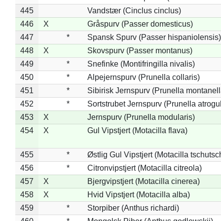
445
Vandstær (Cinclus cinclus)
446
X
Gråspurv (Passer domesticus)
447
*
Spansk Spurv (Passer hispaniolensis)
448
X
Skovspurv (Passer montanus)
449
*
Snefinke (Montifringilla nivalis)
450
*
Alpejernspurv (Prunella collaris)
451
*
Sibirisk Jernspurv (Prunella montanell
452
*
Sortstrubet Jernspurv (Prunella atrogul
453
X
Jernspurv (Prunella modularis)
454
X
Gul Vipstjert (Motacilla flava)
455
*
Østlig Gul Vipstjert (Motacilla tschuts
456
*
Citronvipstjert (Motacilla citreola)
457
X
Bjergvipstjert (Motacilla cinerea)
458
X
Hvid Vipstjert (Motacilla alba)
459
*
Storpiber (Anthus richardi)