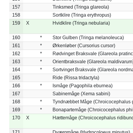
157
Tinksmed (Tringa glareola)
158
Sortklire (Tringa erythropus)
159
X
Hvidklire (Tringa nebularia)
160
*
Stor Gulben (Tringa melanoleuca)
161
*
Ørkenløber (Cursorius cursor)
162
*
Rødvinget Braksvale (Glareola pratinc
163
*
Orientbraksvale (Glareola maldivarum
164
*
Sortvinget Braksvale (Glareola nordm
165
Ride (Rissa tridactyla)
166
*
Ismåge (Pagophila eburnea)
167
Sabinemåge (Xema sabini)
168
*
Tyndnæbbet Måge (Chroicocephalus 
169
*
Bonapartemåge (Chroicocephalus phil
170
X
Hættemåge (Chroicocephalus ridibun
171
Dværgmåge (Hydrocoloeus minutus)