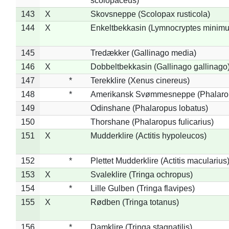
scolopaceus)
143
X
Skovsneppe (Scolopax rusticola)
144
X
Enkeltbekkasin (Lymnocryptes minimu
145
Tredækker (Gallinago media)
146
X
Dobbeltbekkasin (Gallinago gallinago
147
*
Terekklire (Xenus cinereus)
148
*
Amerikansk Svømmesneppe (Phalaropu
149
Odinshane (Phalaropus lobatus)
150
Thorshane (Phalaropus fulicarius)
151
X
Mudderklire (Actitis hypoleucos)
152
*
Plettet Mudderklire (Actitis macularius
153
X
Svaleklire (Tringa ochropus)
154
*
Lille Gulben (Tringa flavipes)
155
X
Rødben (Tringa totanus)
156
*
Damklire (Tringa stagnatilis)