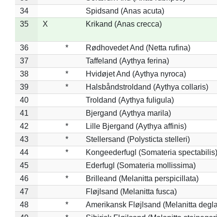
34
Spidsand (Anas acuta)
35
X
Krikand (Anas crecca)
36
*
Rødhovedet And (Netta rufina)
37
Taffeland (Aythya ferina)
38
*
Hvidøjet And (Aythya nyroca)
39
*
Halsbåndstroldand (Aythya collaris)
40
Troldand (Aythya fuligula)
41
Bjergand (Aythya marila)
42
*
Lille Bjergand (Aythya affinis)
43
*
Stellersand (Polysticta stelleri)
44
*
Kongeederfugl (Somateria spectabilis
45
Ederfugl (Somateria mollissima)
46
*
Brilleand (Melanitta perspicillata)
47
Fløjlsand (Melanitta fusca)
48
*
Amerikansk Fløjlsand (Melanitta degla