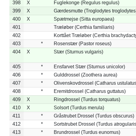
398
X
Fuglekonge (Regulus regulus)
399
X
Gærdesmutte (Troglodytes troglodytes
400
X
Spætmejse (Sitta europaea)
401
Træløber (Certhia familiaris)
402
Korttået Træløber (Certhia brachydact
403
*
Rosenstær (Pastor roseus)
404
X
Stær (Sturnus vulgaris)
405
*
Ensfarvet Stær (Sturnus unicolor)
406
*
Gulddrossel (Zoothera aurea)
407
*
Olivenskovdrossel (Catharus ustulatus
408
*
Eremitdrossel (Catharus guttatus)
409
X
Ringdrossel (Turdus torquatus)
410
X
Solsort (Turdus merula)
411
*
Gråstrubet Drossel (Turdus obscurus)
412
*
Sortstrubet Drossel (Turdus atrogularis
413
*
Brundrossel (Turdus eunomus)