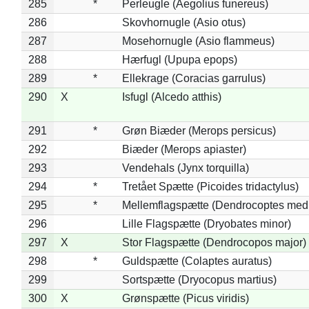
285
*
Perleugle (Aegolius funereus)
286
Skovhornugle (Asio otus)
287
Mosehornugle (Asio flammeus)
288
Hærfugl (Upupa epops)
289
*
Ellekrage (Coracias garrulus)
290
X
Isfugl (Alcedo atthis)
291
*
Grøn Biæder (Merops persicus)
292
Biæder (Merops apiaster)
293
Vendehals (Jynx torquilla)
294
*
Tretået Spætte (Picoides tridactylus)
295
*
Mellemflagspætte (Dendrocoptes med
296
Lille Flagspætte (Dryobates minor)
297
X
Stor Flagspætte (Dendrocopos major)
298
*
Guldspætte (Colaptes auratus)
299
Sortspætte (Dryocopus martius)
300
X
Grønspætte (Picus viridis)