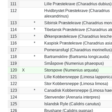
111
Lille Præstekrave (Charadrius dubius)
112
Hvidbrystet Præstekrave (Charadrius
alexandrinus)
113
*
Sibirisk Præstekrave (Charadrius mon
114
*
Tibetansk Præstekrave (Charadrius atr
115
*
Ørkenpræstekrave (Charadrius leschen
116
*
Kaspisk Præstekrave (Charadrius asia
117
Pomeransfugl (Charadrius morinellus)
118
*
Bartramsklire (Bartramia longicauda)
119
Småspove (Numenius phaeopus)
120
X
Storspove (Numenius arquata)
121
Lille Kobbersneppe (Limosa lapponic
122
Stor Kobbersneppe (Limosa limosa)
123
*
Canadisk Kobbersneppe (Limosa hae
124
Stenvender (Arenaria interpres)
125
Islandsk Ryle (Calidris canutus)
126
Brushane (Calidris pugnax)