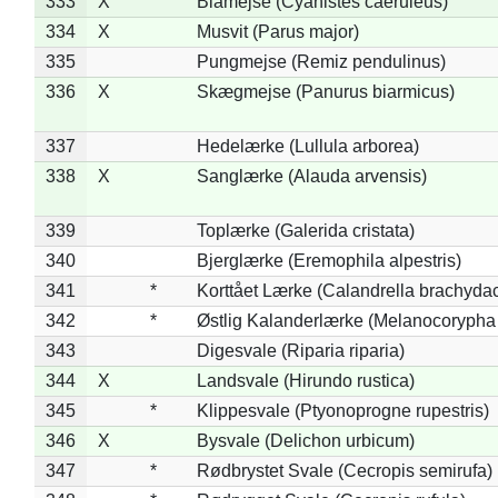
333
X
Blåmejse (Cyanistes caeruleus)
334
X
Musvit (Parus major)
335
Pungmejse (Remiz pendulinus)
336
X
Skægmejse (Panurus biarmicus)
337
Hedelærke (Lullula arborea)
338
X
Sanglærke (Alauda arvensis)
339
Toplærke (Galerida cristata)
340
Bjerglærke (Eremophila alpestris)
341
*
Korttået Lærke (Calandrella brachydac
342
*
Østlig Kalanderlærke (Melanocorypha
343
Digesvale (Riparia riparia)
344
X
Landsvale (Hirundo rustica)
345
*
Klippesvale (Ptyonoprogne rupestris)
346
X
Bysvale (Delichon urbicum)
347
*
Rødbrystet Svale (Cecropis semirufa)