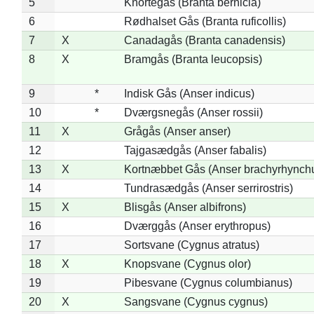
5
Knortegås (Branta bernicla)
6
Rødhalset Gås (Branta ruficollis)
7
X
Canadagås (Branta canadensis)
8
X
Bramgås (Branta leucopsis)
9
*
Indisk Gås (Anser indicus)
10
*
Dværgsnegås (Anser rossii)
11
X
Grågås (Anser anser)
12
Tajgasædgås (Anser fabalis)
13
X
Kortnæbbet Gås (Anser brachyrhynch
14
Tundrasædgås (Anser serrirostris)
15
X
Blisgås (Anser albifrons)
16
Dværggås (Anser erythropus)
17
Sortsvane (Cygnus atratus)
18
X
Knopsvane (Cygnus olor)
19
Pibesvane (Cygnus columbianus)
20
X
Sangsvane (Cygnus cygnus)