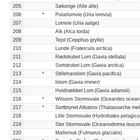
205
Søkonge (Alle alle)
206
*
Polarlomvie (Uria lomvia)
207
Lomvie (Uria aalge)
208
Alk (Alca torda)
209
Tejst (Cepphus grylle)
210
Lunde (Fratercula arctica)
211
Rødstrubet Lom (Gavia stellata)
212
Sortstrubet Lom (Gavia arctica)
213
*
Stillehavslom (Gavia pacifica)
214
Islom (Gavia immer)
215
Hvidnæbbet Lom (Gavia adamsii)
216
*
Wilsons Stormsvale (Oceanites ocean
217
*
Sortbrynet Albatros (Thalassarche me
218
Lille Stormsvale (Hydrobates pelagicu
219
Stor Stormsvale (Oceanodroma leuco
220
Mallemuk (Fulmarus glacialis)