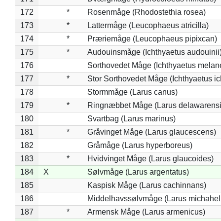
172
*
Rosenmåge (Rhodostethia rosea)
173
*
Lattermåge (Leucophaeus atricilla)
174
*
Præriemåge (Leucophaeus pipixcan)
175
*
Audouinsmåge (Ichthyaetus audouinii
176
Sorthovedet Måge (Ichthyaetus melan
177
*
Stor Sorthovedet Måge (Ichthyaetus ic
178
Stormmåge (Larus canus)
179
*
Ringnæbbet Måge (Larus delawarensi
180
Svartbag (Larus marinus)
181
*
Gråvinget Måge (Larus glaucescens)
182
Gråmåge (Larus hyperboreus)
183
*
Hvidvinget Måge (Larus glaucoides)
184
X
Sølvmåge (Larus argentatus)
185
Kaspisk Måge (Larus cachinnans)
186
Middelhavssølvmåge (Larus michahell
187
*
Armensk Måge (Larus armenicus)