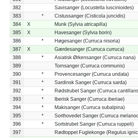
382
Savisanger (Locustella luscinioides)
383
*
Cistussanger (Cisticola juncidis)
384
X
Munk (Sylvia atricapilla)
385
X
Havesanger (Sylvia borin)
386
*
Høgesanger (Curruca nisoria)
387
X
Gærdesanger (Curruca curruca)
388
*
Asiatisk Ørkensanger (Curruca nana)
389
Tornsanger (Curruca communis)
390
*
Provencesanger (Curruca undata)
391
*
Sardinsk Sanger (Curruca sarda)
392
*
Rødstrubet Sanger (Curruca cantillans
393
*
Iberisk Sanger (Curruca iberiae)
394
*
Makisanger (Curruca subalpina)
395
*
Sorthovedet Sanger (Curruca melano
396
*
Sortstrubet Sanger (Curruca ruppeli)
397
Rødtoppet Fuglekonge (Regulus ignica