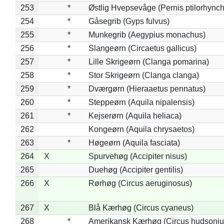
253
*
Østlig Hvepsevåge (Pernis ptilorhync
254
*
Gåsegrib (Gyps fulvus)
255
*
Munkegrib (Aegypius monachus)
256
*
Slangeørn (Circaetus gallicus)
257
*
Lille Skrigeørn (Clanga pomarina)
258
*
Stor Skrigeørn (Clanga clanga)
259
*
Dværgørn (Hieraaetus pennatus)
260
*
Steppeørn (Aquila nipalensis)
261
*
Kejserørn (Aquila heliaca)
262
Kongeørn (Aquila chrysaetos)
263
*
Høgeørn (Aquila fasciata)
264
X
Spurvehøg (Accipiter nisus)
265
Duehøg (Accipiter gentilis)
266
X
Rørhøg (Circus aeruginosus)
267
X
Blå Kærhøg (Circus cyaneus)
268
*
Amerikansk Kærhøg (Circus hudsoniu