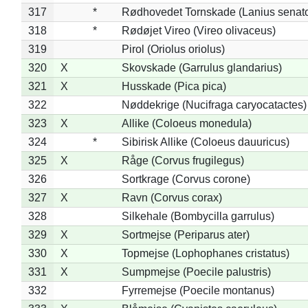
317
*
Rødhovedet Tornskade (Lanius senato
318
*
Rødøjet Vireo (Vireo olivaceus)
319
Pirol (Oriolus oriolus)
320
X
Skovskade (Garrulus glandarius)
321
X
Husskade (Pica pica)
322
Nøddekrige (Nucifraga caryocatactes)
323
X
Allike (Coloeus monedula)
324
*
Sibirisk Allike (Coloeus dauuricus)
325
X
Råge (Corvus frugilegus)
326
Sortkrage (Corvus corone)
327
X
Ravn (Corvus corax)
328
Silkehale (Bombycilla garrulus)
329
X
Sortmejse (Periparus ater)
330
X
Topmejse (Lophophanes cristatus)
331
X
Sumpmejse (Poecile palustris)
332
Fyrremejse (Poecile montanus)