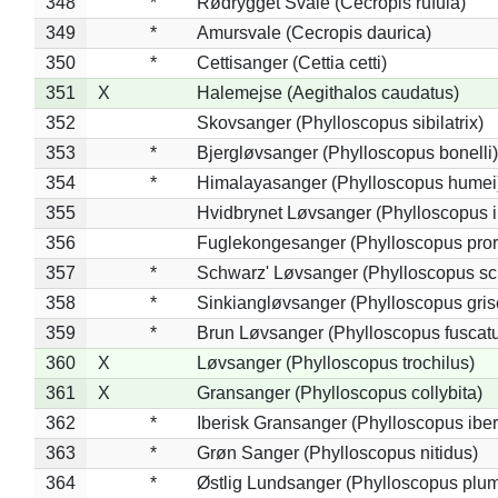
348
*
Rødrygget Svale (Cecropis rufula)
349
*
Amursvale (Cecropis daurica)
350
*
Cettisanger (Cettia cetti)
351
X
Halemejse (Aegithalos caudatus)
352
Skovsanger (Phylloscopus sibilatrix)
353
*
Bjergløvsanger (Phylloscopus bonelli)
354
*
Himalayasanger (Phylloscopus humei
355
Hvidbrynet Løvsanger (Phylloscopus i
356
Fuglekongesanger (Phylloscopus pror
357
*
Schwarz' Løvsanger (Phylloscopus sc
358
*
Sinkiangløvsanger (Phylloscopus gris
359
*
Brun Løvsanger (Phylloscopus fuscat
360
X
Løvsanger (Phylloscopus trochilus)
361
X
Gransanger (Phylloscopus collybita)
362
*
Iberisk Gransanger (Phylloscopus iber
363
*
Grøn Sanger (Phylloscopus nitidus)
364
*
Østlig Lundsanger (Phylloscopus plum