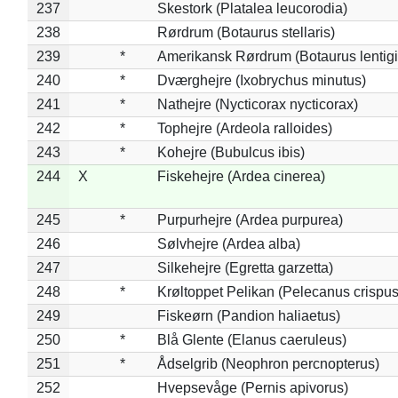
237
Skestork (Platalea leucorodia)
238
Rørdrum (Botaurus stellaris)
239
*
Amerikansk Rørdrum (Botaurus lentig
240
*
Dværghejre (Ixobrychus minutus)
241
*
Nathejre (Nycticorax nycticorax)
242
*
Tophejre (Ardeola ralloides)
243
*
Kohejre (Bubulcus ibis)
244
X
Fiskehejre (Ardea cinerea)
245
*
Purpurhejre (Ardea purpurea)
246
Sølvhejre (Ardea alba)
247
Silkehejre (Egretta garzetta)
248
*
Krøltoppet Pelikan (Pelecanus crispus
249
Fiskeørn (Pandion haliaetus)
250
*
Blå Glente (Elanus caeruleus)
251
*
Ådselgrib (Neophron percnopterus)
252
Hvepsevåge (Pernis apivorus)