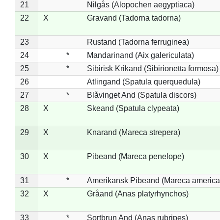
21
Nilgås (Alopochen aegyptiaca)
22
X
Gravand (Tadorna tadorna)
23
Rustand (Tadorna ferruginea)
24
*
Mandarinand (Aix galericulata)
25
*
Sibirisk Krikand (Sibirionetta formosa)
26
Atlingand (Spatula querquedula)
27
*
Blåvinget And (Spatula discors)
28
X
Skeand (Spatula clypeata)
29
X
Knarand (Mareca strepera)
30
X
Pibeand (Mareca penelope)
31
*
Amerikansk Pibeand (Mareca america
32
X
Gråand (Anas platyrhynchos)
33
*
Sortbrun And (Anas rubripes)