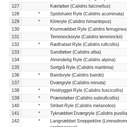
127
Kærløber (Calidris falcinellus)
128
*
Spidshalet Ryle (Calidris acuminata)
129
*
Klireryle (Calidris himantopus)
130
Krumnæbbet Ryle (Calidris ferruginea
131
Temmincksryle (Calidris temminckii)
132
*
Rødhalset Ryle (Calidris ruficollis)
133
Sandløber (Calidris alba)
134
Almindelig Ryle (Calidris alpina)
135
Sortgrå Ryle (Calidris maritima)
136
*
Bairdsryle (Calidris bairdii)
137
Dværgryle (Calidris minuta)
138
*
Hvidrygget Ryle (Calidris fuscicollis)
139
*
Prærieløber (Calidris subruficollis)
140
*
Stribet Ryle (Calidris melanotos)
141
*
Tyknæbbet Dværgryle (Calidris pusilla
142
*
Langnæbbet Sneppeklire (Limnodrom