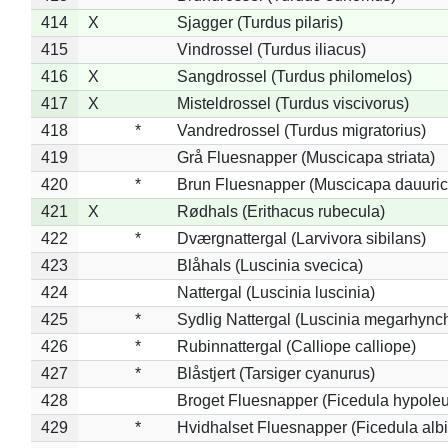
414
X
Sjagger (Turdus pilaris)
415
Vindrossel (Turdus iliacus)
416
X
Sangdrossel (Turdus philomelos)
417
X
Misteldrossel (Turdus viscivorus)
418
*
Vandredrossel (Turdus migratorius)
419
Grå Fluesnapper (Muscicapa striata)
420
*
Brun Fluesnapper (Muscicapa dauuric
421
X
Rødhals (Erithacus rubecula)
422
*
Dværgnattergal (Larvivora sibilans)
423
Blåhals (Luscinia svecica)
424
Nattergal (Luscinia luscinia)
425
*
Sydlig Nattergal (Luscinia megarhync
426
*
Rubinnattergal (Calliope calliope)
427
*
Blåstjert (Tarsiger cyanurus)
428
Broget Fluesnapper (Ficedula hypole
429
*
Hvidhalset Fluesnapper (Ficedula albic