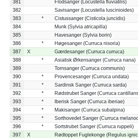
381
Flodsanger (Locustella fluviatilis)
382
Savisanger (Locustella luscinioides)
383
*
Cistussanger (Cisticola juncidis)
384
Munk (Sylvia atricapilla)
385
Havesanger (Sylvia borin)
386
*
Høgesanger (Curruca nisoria)
387
X
Gærdesanger (Curruca curruca)
388
*
Asiatisk Ørkensanger (Curruca nana)
389
Tornsanger (Curruca communis)
390
*
Provencesanger (Curruca undata)
391
*
Sardinsk Sanger (Curruca sarda)
392
*
Rødstrubet Sanger (Curruca cantillans
393
*
Iberisk Sanger (Curruca iberiae)
394
*
Makisanger (Curruca subalpina)
395
*
Sorthovedet Sanger (Curruca melano
396
*
Sortstrubet Sanger (Curruca ruppeli)
397
X
Rødtoppet Fuglekonge (Regulus ignica