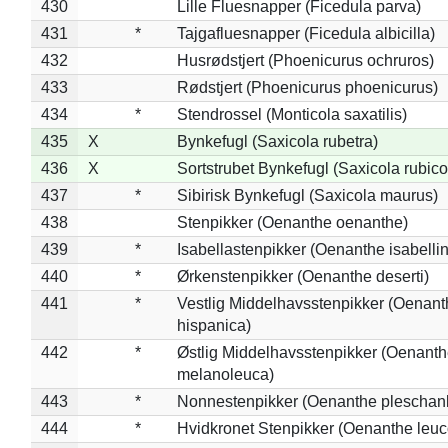
430
Lille Fluesnapper (Ficedula parva)
431
*
Tajgafluesnapper (Ficedula albicilla)
432
Husrødstjert (Phoenicurus ochruros)
433
Rødstjert (Phoenicurus phoenicurus)
434
*
Stendrossel (Monticola saxatilis)
435
X
Bynkefugl (Saxicola rubetra)
436
X
Sortstrubet Bynkefugl (Saxicola rubico
437
*
Sibirisk Bynkefugl (Saxicola maurus)
438
Stenpikker (Oenanthe oenanthe)
439
*
Isabellastenpikker (Oenanthe isabelli
440
*
Ørkenstenpikker (Oenanthe deserti)
441
*
Vestlig Middelhavsstenpikker (Oenant
hispanica)
442
*
Østlig Middelhavsstenpikker (Oenant
melanoleuca)
443
*
Nonnestenpikker (Oenanthe pleschan
444
*
Hvidkronet Stenpikker (Oenanthe leu