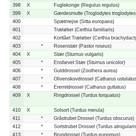
398
X
Fuglekonge (Regulus regulus)
399
X
Gærdesmutte (Troglodytes troglodytes
400
Spætmejse (Sitta europaea)
401
Træløber (Certhia familiaris)
402
Korttået Træløber (Certhia brachydact
403
*
Rosenstær (Pastor roseus)
404
X
Stær (Sturnus vulgaris)
405
*
Ensfarvet Stær (Sturnus unicolor)
406
*
Gulddrossel (Zoothera aurea)
407
*
Olivenskovdrossel (Catharus ustulatus
408
*
Eremitdrossel (Catharus guttatus)
409
X
Ringdrossel (Turdus torquatus)
410
X
Solsort (Turdus merula)
411
*
Gråstrubet Drossel (Turdus obscurus)
412
*
Sortstrubet Drossel (Turdus atrogularis
413
*
Brundrossel (Turdus eunomus)