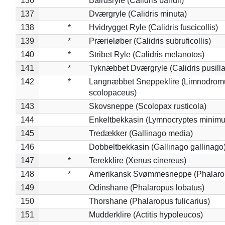
136
*
Bairdsryle (Calidris bairdii)
137
Dværgryle (Calidris minuta)
138
*
Hvidrygget Ryle (Calidris fuscicollis)
139
*
Prærieløber (Calidris subruficollis)
140
*
Stribet Ryle (Calidris melanotos)
141
*
Tyknæbbet Dværgryle (Calidris pusilla
142
*
Langnæbbet Sneppeklire (Limnodrom
scolopaceus)
143
Skovsneppe (Scolopax rusticola)
144
Enkeltbekkasin (Lymnocryptes minimu
145
Tredækker (Gallinago media)
146
Dobbeltbekkasin (Gallinago gallinago
147
*
Terekklire (Xenus cinereus)
148
*
Amerikansk Svømmesneppe (Phalaropu
149
Odinshane (Phalaropus lobatus)
150
Thorshane (Phalaropus fulicarius)
151
Mudderklire (Actitis hypoleucos)