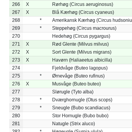
266
X
Rørhøg (Circus aeruginosus)
267
X
Blå Kærhøg (Circus cyaneus)
268
*
Amerikansk Kærhøg (Circus hudsoniu
269
*
Steppehøg (Circus macrourus)
270
Hedehøg (Circus pygargus)
271
X
Rød Glente (Milvus milvus)
272
X
Sort Glente (Milvus migrans)
273
X
Havørn (Haliaeetus albicilla)
274
Fjeldvåge (Buteo lagopus)
275
*
Ørnevåge (Buteo rufinus)
276
X
Musvåge (Buteo buteo)
277
Slørugle (Tyto alba)
278
*
Dværghornugle (Otus scops)
279
*
Sneugle (Bubo scandiacus)
280
Stor Hornugle (Bubo bubo)
281
Natugle (Strix aluco)
282
*
Høgeugle (Surnia ulula)