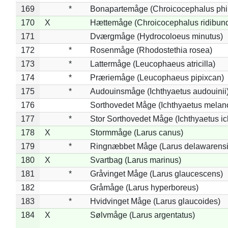
169
*
Bonapartemåge (Chroicocephalus phil
170
X
Hættemåge (Chroicocephalus ridibun
171
Dværgmåge (Hydrocoloeus minutus)
172
*
Rosenmåge (Rhodostethia rosea)
173
*
Lattermåge (Leucophaeus atricilla)
174
*
Præriemåge (Leucophaeus pipixcan)
175
*
Audouinsmåge (Ichthyaetus audouinii
176
Sorthovedet Måge (Ichthyaetus melan
177
*
Stor Sorthovedet Måge (Ichthyaetus ic
178
X
Stormmåge (Larus canus)
179
*
Ringnæbbet Måge (Larus delawarensi
180
X
Svartbag (Larus marinus)
181
*
Gråvinget Måge (Larus glaucescens)
182
Gråmåge (Larus hyperboreus)
183
*
Hvidvinget Måge (Larus glaucoides)
184
X
Sølvmåge (Larus argentatus)