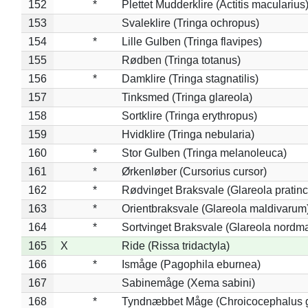
152
*
Plettet Mudderklire (Actitis macularius
153
Svaleklire (Tringa ochropus)
154
*
Lille Gulben (Tringa flavipes)
155
Rødben (Tringa totanus)
156
*
Damklire (Tringa stagnatilis)
157
Tinksmed (Tringa glareola)
158
Sortklire (Tringa erythropus)
159
Hvidklire (Tringa nebularia)
160
*
Stor Gulben (Tringa melanoleuca)
161
*
Ørkenløber (Cursorius cursor)
162
*
Rødvinget Braksvale (Glareola pratinc
163
*
Orientbraksvale (Glareola maldivarum
164
*
Sortvinget Braksvale (Glareola nordm
165
X
Ride (Rissa tridactyla)
166
*
Ismåge (Pagophila eburnea)
167
Sabinemåge (Xema sabini)
168
*
Tyndnæbbet Måge (Chroicocephalus 