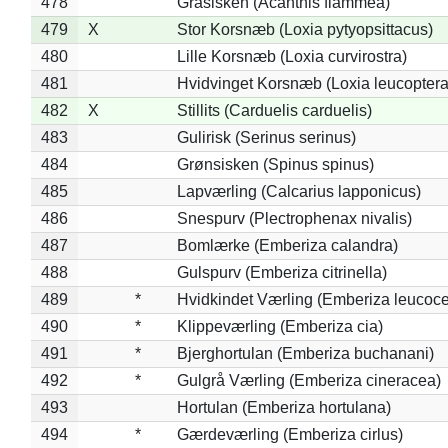
478
Gråsisken (Acanthis flammea)
479
X
Stor Korsnæb (Loxia pytyopsittacus)
480
Lille Korsnæb (Loxia curvirostra)
481
Hvidvinget Korsnæb (Loxia leucoptera
482
X
Stillits (Carduelis carduelis)
483
Gulirisk (Serinus serinus)
484
Grønsisken (Spinus spinus)
485
Lapværling (Calcarius lapponicus)
486
Snespurv (Plectrophenax nivalis)
487
Bomlærke (Emberiza calandra)
488
Gulspurv (Emberiza citrinella)
489
*
Hvidkindet Værling (Emberiza leucoc
490
*
Klippeværling (Emberiza cia)
491
*
Bjerghortulan (Emberiza buchanani)
492
*
Gulgrå Værling (Emberiza cineracea)
493
Hortulan (Emberiza hortulana)
494
*
Gærdeværling (Emberiza cirlus)