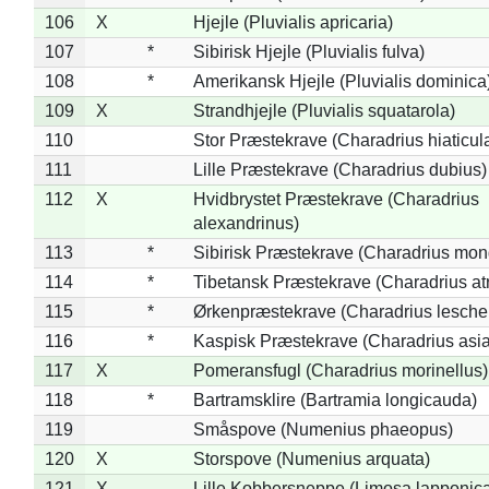
106
X
Hjejle (Pluvialis apricaria)
107
*
Sibirisk Hjejle (Pluvialis fulva)
108
*
Amerikansk Hjejle (Pluvialis dominica
109
X
Strandhjejle (Pluvialis squatarola)
110
Stor Præstekrave (Charadrius hiaticul
111
Lille Præstekrave (Charadrius dubius)
112
X
Hvidbrystet Præstekrave (Charadrius
alexandrinus)
113
*
Sibirisk Præstekrave (Charadrius mon
114
*
Tibetansk Præstekrave (Charadrius atr
115
*
Ørkenpræstekrave (Charadrius leschen
116
*
Kaspisk Præstekrave (Charadrius asia
117
X
Pomeransfugl (Charadrius morinellus)
118
*
Bartramsklire (Bartramia longicauda)
119
Småspove (Numenius phaeopus)
120
X
Storspove (Numenius arquata)
121
X
Lille Kobbersneppe (Limosa lapponic