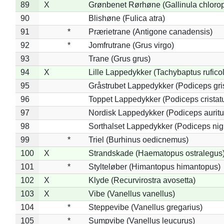
89
X
Grønbenet Rørhøne (Gallinula chloro
90
Blishøne (Fulica atra)
91
*
Prærietrane (Antigone canadensis)
92
*
Jomfrutrane (Grus virgo)
93
Trane (Grus grus)
94
X
Lille Lappedykker (Tachybaptus ruficol
95
Gråstrubet Lappedykker (Podiceps gr
96
Toppet Lappedykker (Podiceps cristat
97
Nordisk Lappedykker (Podiceps auritu
98
Sorthalset Lappedykker (Podiceps nigri
99
*
Triel (Burhinus oedicnemus)
100
X
Strandskade (Haematopus ostralegus
101
*
Stylteløber (Himantopus himantopus)
102
X
Klyde (Recurvirostra avosetta)
103
X
Vibe (Vanellus vanellus)
104
*
Steppevibe (Vanellus gregarius)
105
*
Sumpvibe (Vanellus leucurus)