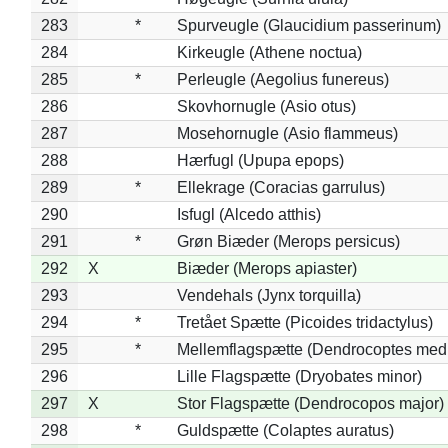
283
*
Spurveugle (Glaucidium passerinum)
284
Kirkeugle (Athene noctua)
285
*
Perleugle (Aegolius funereus)
286
Skovhornugle (Asio otus)
287
Mosehornugle (Asio flammeus)
288
Hærfugl (Upupa epops)
289
*
Ellekrage (Coracias garrulus)
290
Isfugl (Alcedo atthis)
291
*
Grøn Biæder (Merops persicus)
292
X
Biæder (Merops apiaster)
293
Vendehals (Jynx torquilla)
294
*
Tretået Spætte (Picoides tridactylus)
295
*
Mellemflagspætte (Dendrocoptes med
296
Lille Flagspætte (Dryobates minor)
297
X
Stor Flagspætte (Dendrocopos major)
298
*
Guldspætte (Colaptes auratus)