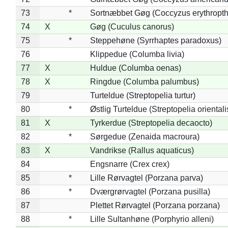
73
*
Sortnæbbet Gøg (Coccyzus erythropt
74
X
Gøg (Cuculus canorus)
75
*
Steppehøne (Syrrhaptes paradoxus)
76
Klippedue (Columba livia)
77
X
Huldue (Columba oenas)
78
X
Ringdue (Columba palumbus)
79
Turteldue (Streptopelia turtur)
80
*
Østlig Turteldue (Streptopelia orientali
81
X
Tyrkerdue (Streptopelia decaocto)
82
*
Sørgedue (Zenaida macroura)
83
X
Vandrikse (Rallus aquaticus)
84
Engsnarre (Crex crex)
85
*
Lille Rørvagtel (Porzana parva)
86
*
Dværgrørvagtel (Porzana pusilla)
87
Plettet Rørvagtel (Porzana porzana)
88
*
Lille Sultanhøne (Porphyrio alleni)