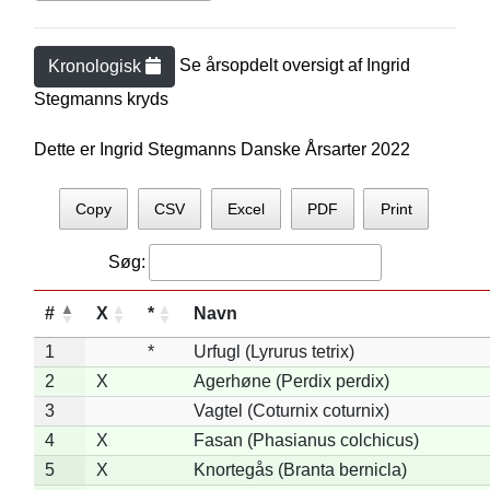
Se årsopdelt oversigt af
Ingrid
Kronologisk
Stegmann
s kryds
Dette er Ingrid Stegmanns Danske Årsarter 2022
Copy
CSV
Excel
PDF
Print
Søg:
#
X
*
Navn
1
*
Urfugl (Lyrurus tetrix)
2
X
Agerhøne (Perdix perdix)
3
Vagtel (Coturnix coturnix)
4
X
Fasan (Phasianus colchicus)
5
X
Knortegås (Branta bernicla)