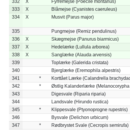
332
X
Fyrremejse (Poecile montanus)
333
X
Blåmejse (Cyanistes caeruleus)
334
X
Musvit (Parus major)
335
Pungmejse (Remiz pendulinus)
336
X
Skægmejse (Panurus biarmicus)
337
X
Hedelærke (Lullula arborea)
338
X
Sanglærke (Alauda arvensis)
339
Toplærke (Galerida cristata)
340
Bjerglærke (Eremophila alpestris)
341
*
Korttået Lærke (Calandrella brachydac
342
*
Østlig Kalanderlærke (Melanocorypha
343
Digesvale (Riparia riparia)
344
Landsvale (Hirundo rustica)
345
*
Klippesvale (Ptyonoprogne rupestris)
346
Bysvale (Delichon urbicum)
347
*
Rødbrystet Svale (Cecropis semirufa)