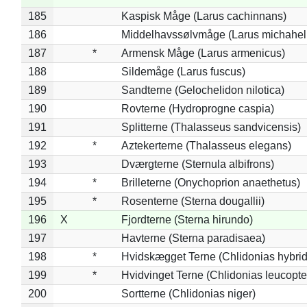
185
Kaspisk Måge (Larus cachinnans)
186
Middelhavssølvmåge (Larus michahell
187
*
Armensk Måge (Larus armenicus)
188
Sildemåge (Larus fuscus)
189
Sandterne (Gelochelidon nilotica)
190
Rovterne (Hydroprogne caspia)
191
Splitterne (Thalasseus sandvicensis)
192
*
Aztekerterne (Thalasseus elegans)
193
Dværgterne (Sternula albifrons)
194
*
Brilleterne (Onychoprion anaethetus)
195
*
Rosenterne (Sterna dougallii)
196
X
Fjordterne (Sterna hirundo)
197
Havterne (Sterna paradisaea)
198
*
Hvidskægget Terne (Chlidonias hybrid
199
*
Hvidvinget Terne (Chlidonias leucopte
200
Sortterne (Chlidonias niger)