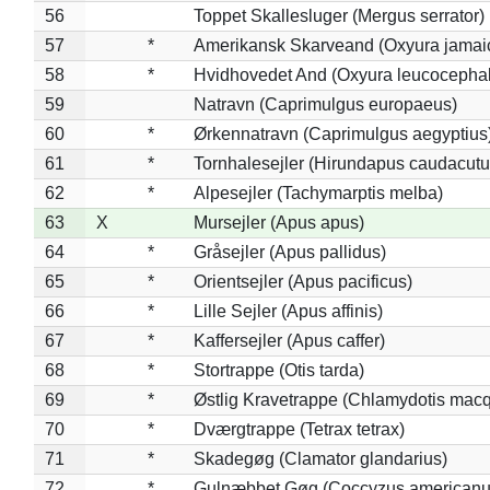
56
Toppet Skallesluger (Mergus serrator)
57
*
Amerikansk Skarveand (Oxyura jamai
58
*
Hvidhovedet And (Oxyura leucocepha
59
Natravn (Caprimulgus europaeus)
60
*
Ørkennatravn (Caprimulgus aegyptius
61
*
Tornhalesejler (Hirundapus caudacutu
62
*
Alpesejler (Tachymarptis melba)
63
X
Mursejler (Apus apus)
64
*
Gråsejler (Apus pallidus)
65
*
Orientsejler (Apus pacificus)
66
*
Lille Sejler (Apus affinis)
67
*
Kaffersejler (Apus caffer)
68
*
Stortrappe (Otis tarda)
69
*
Østlig Kravetrappe (Chlamydotis macq
70
*
Dværgtrappe (Tetrax tetrax)
71
*
Skadegøg (Clamator glandarius)
72
*
Gulnæbbet Gøg (Coccyzus americanu