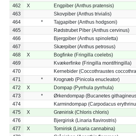
462
X
Engpiber (Anthus pratensis)
463
Skovpiber (Anthus trivialis)
464
*
Tajgapiber (Anthus hodgsoni)
465
Rødstrubet Piber (Anthus cervinus)
466
Bjergpiber (Anthus spinoletta)
467
Skærpiber (Anthus petrosus)
468
X
Bogfinke (Fringilla coelebs)
469
Kvækerfinke (Fringilla montifringilla)
470
Kernebider (Coccothraustes coccothra
471
*
Krognæb (Pinicola enucleator)
472
X
Dompap (Pyrrhula pyrrhula)
473
*
Ørkendompap (Bucanetes githagineus
474
Karmindompap (Carpodacus erythrinu
475
X
Grønirisk (Chloris chloris)
476
Bjergirisk (Linaria flavirostris)
477
X
Tornirisk (Linaria cannabina)