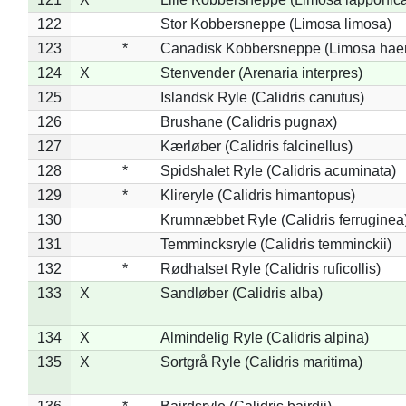
122
Stor Kobbersneppe (Limosa limosa)
123
*
Canadisk Kobbersneppe (Limosa hae
124
X
Stenvender (Arenaria interpres)
125
Islandsk Ryle (Calidris canutus)
126
Brushane (Calidris pugnax)
127
Kærløber (Calidris falcinellus)
128
*
Spidshalet Ryle (Calidris acuminata)
129
*
Klireryle (Calidris himantopus)
130
Krumnæbbet Ryle (Calidris ferruginea
131
Temmincksryle (Calidris temminckii)
132
*
Rødhalset Ryle (Calidris ruficollis)
133
X
Sandløber (Calidris alba)
134
X
Almindelig Ryle (Calidris alpina)
135
X
Sortgrå Ryle (Calidris maritima)