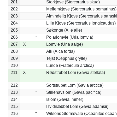
201
Storkjove (Stercorarius skua)
202
Mellemkjove (Stercorarius pomarinus)
203
Almindelig Kjove (Stercorarius parasit
204
Lille Kjove (Stercorarius longicaudus)
205
Søkonge (Alle alle)
206
*
Polarlomvie (Uria lomvia)
207
X
Lomvie (Uria aalge)
208
Alk (Alca torda)
209
Tejst (Cepphus grylle)
210
Lunde (Fratercula arctica)
211
X
Rødstrubet Lom (Gavia stellata)
212
Sortstrubet Lom (Gavia arctica)
213
*
Stillehavslom (Gavia pacifica)
214
Islom (Gavia immer)
215
Hvidnæbbet Lom (Gavia adamsii)
216
*
Wilsons Stormsvale (Oceanites ocean