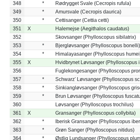
348
*
Rødrygget Svale (Cecropis rufula)
349
*
Amursvale (Cecropis daurica)
350
*
Cettisanger (Cettia cetti)
351
X
Halemejse (Aegithalos caudatus)
352
Skovsanger (Phylloscopus sibilatrix)
353
*
Bjergløvsanger (Phylloscopus bonelli)
354
*
Himalayasanger (Phylloscopus humei
355
X
Hvidbrynet Løvsanger (Phylloscopus i
356
Fuglekongesanger (Phylloscopus pror
357
*
Schwarz' Løvsanger (Phylloscopus sc
358
*
Sinkiangløvsanger (Phylloscopus gris
359
*
Brun Løvsanger (Phylloscopus fuscat
360
Løvsanger (Phylloscopus trochilus)
361
X
Gransanger (Phylloscopus collybita)
362
*
Iberisk Gransanger (Phylloscopus iber
363
*
Grøn Sanger (Phylloscopus nitidus)
364
*
Østlig Lundsanger (Phylloscopus plum