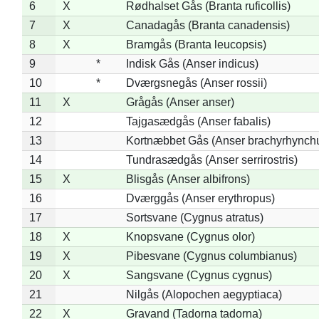
6
X
Rødhalset Gås (Branta ruficollis)
7
X
Canadagås (Branta canadensis)
8
X
Bramgås (Branta leucopsis)
9
*
Indisk Gås (Anser indicus)
10
*
Dværgsnegås (Anser rossii)
11
X
Grågås (Anser anser)
12
Tajgasædgås (Anser fabalis)
13
Kortnæbbet Gås (Anser brachyrhynch
14
Tundrasædgås (Anser serrirostris)
15
X
Blisgås (Anser albifrons)
16
Dværggås (Anser erythropus)
17
Sortsvane (Cygnus atratus)
18
X
Knopsvane (Cygnus olor)
19
X
Pibesvane (Cygnus columbianus)
20
X
Sangsvane (Cygnus cygnus)
21
Nilgås (Alopochen aegyptiaca)
22
X
Gravand (Tadorna tadorna)