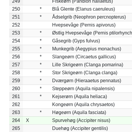
249
Fiskeørn (Pandion haliaetus)
250
*
Blå Glente (Elanus caeruleus)
251
*
Ådselgrib (Neophron percnopterus)
252
Hvepsevåge (Pernis apivorus)
253
*
Østlig Hvepsevåge (Pernis ptilorhync
254
*
Gåsegrib (Gyps fulvus)
255
*
Munkegrib (Aegypius monachus)
256
*
Slangeørn (Circaetus gallicus)
257
*
Lille Skrigeørn (Clanga pomarina)
258
*
Stor Skrigeørn (Clanga clanga)
259
*
Dværgørn (Hieraaetus pennatus)
260
*
Steppeørn (Aquila nipalensis)
261
*
Kejserørn (Aquila heliaca)
262
Kongeørn (Aquila chrysaetos)
263
*
Høgeørn (Aquila fasciata)
264
X
Spurvehøg (Accipiter nisus)
265
Duehøg (Accipiter gentilis)