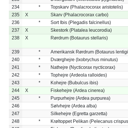
234
*
Topskarv (Phalacrocorax aristotelis)
235
X
Skarv (Phalacrocorax carbo)
236
*
Sort Ibis (Plegadis falcinellus)
237
X
Skestork (Platalea leucorodia)
238
X
Rørdrum (Botaurus stellaris)
239
*
Amerikansk Rørdrum (Botaurus lentig
240
*
Dværghejre (Ixobrychus minutus)
241
*
Nathejre (Nycticorax nycticorax)
242
*
Tophejre (Ardeola ralloides)
243
*
Kohejre (Bubulcus ibis)
244
X
Fiskehejre (Ardea cinerea)
245
*
Purpurhejre (Ardea purpurea)
246
Sølvhejre (Ardea alba)
247
Silkehejre (Egretta garzetta)
248
*
Krøltoppet Pelikan (Pelecanus crispus