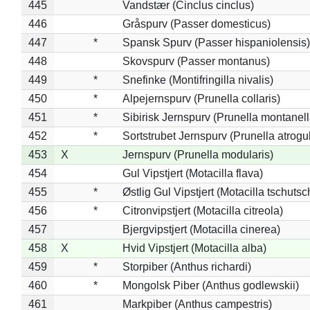
445
Vandstær (Cinclus cinclus)
446
Gråspurv (Passer domesticus)
447
*
Spansk Spurv (Passer hispaniolensis)
448
Skovspurv (Passer montanus)
449
*
Snefinke (Montifringilla nivalis)
450
*
Alpejernspurv (Prunella collaris)
451
*
Sibirisk Jernspurv (Prunella montanell
452
*
Sortstrubet Jernspurv (Prunella atrogul
453
X
Jernspurv (Prunella modularis)
454
Gul Vipstjert (Motacilla flava)
455
*
Østlig Gul Vipstjert (Motacilla tschuts
456
*
Citronvipstjert (Motacilla citreola)
457
Bjergvipstjert (Motacilla cinerea)
458
X
Hvid Vipstjert (Motacilla alba)
459
*
Storpiber (Anthus richardi)
460
*
Mongolsk Piber (Anthus godlewskii)
461
Markpiber (Anthus campestris)