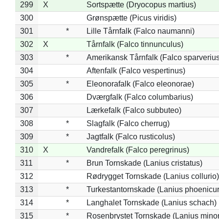
299
X
Sortspætte (Dryocopus martius)
300
Grønspætte (Picus viridis)
301
*
Lille Tårnfalk (Falco naumanni)
302
X
Tårnfalk (Falco tinnunculus)
303
*
Amerikansk Tårnfalk (Falco sparverius
304
Aftenfalk (Falco vespertinus)
305
*
Eleonorafalk (Falco eleonorae)
306
Dværgfalk (Falco columbarius)
307
Lærkefalk (Falco subbuteo)
308
*
Slagfalk (Falco cherrug)
309
*
Jagtfalk (Falco rusticolus)
310
X
Vandrefalk (Falco peregrinus)
311
*
Brun Tornskade (Lanius cristatus)
312
Rødrygget Tornskade (Lanius collurio)
313
*
Turkestantornskade (Lanius phoenicur
314
*
Langhalet Tornskade (Lanius schach)
315
*
Rosenbrystet Tornskade (Lanius minor