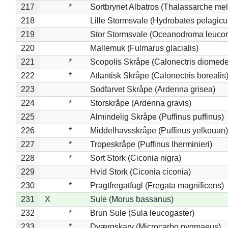
217
*
Sortbrynet Albatros (Thalassarche me
218
Lille Stormsvale (Hydrobates pelagicu
219
Stor Stormsvale (Oceanodroma leuco
220
Mallemuk (Fulmarus glacialis)
221
*
Scopolis Skråpe (Calonectris diomed
222
*
Atlantisk Skråpe (Calonectris borealis
223
Sodfarvet Skråpe (Ardenna grisea)
224
*
Storskråpe (Ardenna gravis)
225
Almindelig Skråpe (Puffinus puffinus)
226
*
Middelhavsskråpe (Puffinus yelkouan)
227
*
Tropeskråpe (Puffinus lherminieri)
228
*
Sort Stork (Ciconia nigra)
229
Hvid Stork (Ciconia ciconia)
230
*
Pragtfregatfugl (Fregata magnificens)
231
X
Sule (Morus bassanus)
232
*
Brun Sule (Sula leucogaster)
233
*
Dværgskarv (Microcarbo pygmaeus)