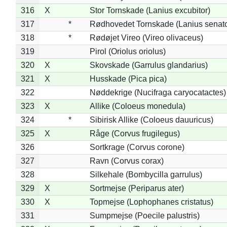
316
X
Stor Tornskade (Lanius excubitor)
317
*
Rødhovedet Tornskade (Lanius senato
318
*
Rødøjet Vireo (Vireo olivaceus)
319
Pirol (Oriolus oriolus)
320
X
Skovskade (Garrulus glandarius)
321
X
Husskade (Pica pica)
322
Nøddekrige (Nucifraga caryocatactes)
323
X
Allike (Coloeus monedula)
324
*
Sibirisk Allike (Coloeus dauuricus)
325
X
Råge (Corvus frugilegus)
326
Sortkrage (Corvus corone)
327
Ravn (Corvus corax)
328
Silkehale (Bombycilla garrulus)
329
X
Sortmejse (Periparus ater)
330
X
Topmejse (Lophophanes cristatus)
331
Sumpmejse (Poecile palustris)