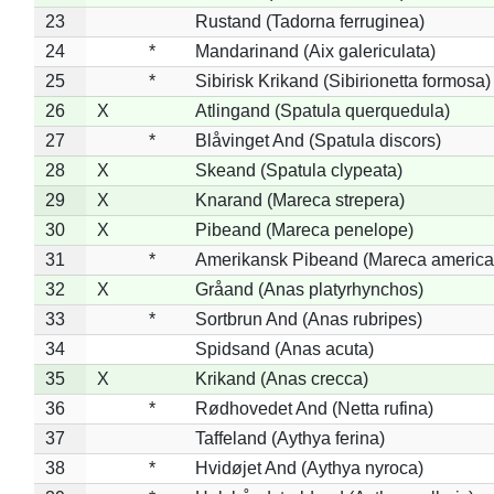
23
Rustand (Tadorna ferruginea)
24
*
Mandarinand (Aix galericulata)
25
*
Sibirisk Krikand (Sibirionetta formosa)
26
X
Atlingand (Spatula querquedula)
27
*
Blåvinget And (Spatula discors)
28
X
Skeand (Spatula clypeata)
29
X
Knarand (Mareca strepera)
30
X
Pibeand (Mareca penelope)
31
*
Amerikansk Pibeand (Mareca america
32
X
Gråand (Anas platyrhynchos)
33
*
Sortbrun And (Anas rubripes)
34
Spidsand (Anas acuta)
35
X
Krikand (Anas crecca)
36
*
Rødhovedet And (Netta rufina)
37
Taffeland (Aythya ferina)
38
*
Hvidøjet And (Aythya nyroca)