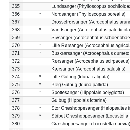
365
Lundsanger (Phylloscopus trochiloide
366
*
Nordsanger (Phylloscopus borealis)
367
Drosselrørsanger (Acrocephalus arun
368
*
Vandsanger (Acrocephalus paludicola
369
Sivsanger (Acrocephalus schoenobae
370
*
Lille Rørsanger (Acrocephalus agricol
371
*
Buskrørsanger (Acrocephalus dumeto
372
Rørsanger (Acrocephalus scirpaceus)
373
Kærsanger (Acrocephalus palustris)
374
*
Lille Gulbug (Iduna caligata)
375
*
Bleg Gulbug (Iduna pallida)
376
*
Spottesanger (Hippolais polyglotta)
377
Gulbug (Hippolais icterina)
378
*
Stor Græshoppesanger (Helopsaltes fa
379
*
Stribet Græshoppesanger (Locustella 
380
Græshoppesanger (Locustella naevia