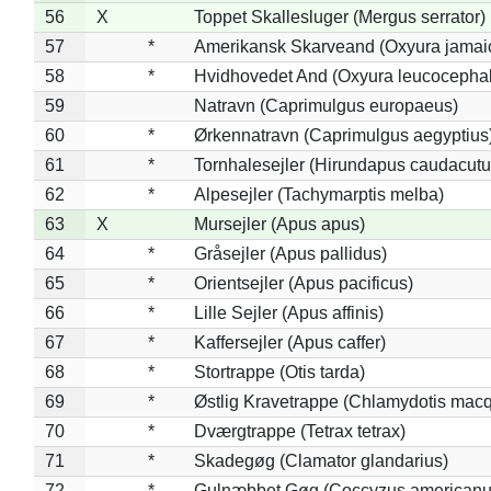
56
X
Toppet Skallesluger (Mergus serrator)
57
*
Amerikansk Skarveand (Oxyura jamai
58
*
Hvidhovedet And (Oxyura leucocepha
59
Natravn (Caprimulgus europaeus)
60
*
Ørkennatravn (Caprimulgus aegyptius
61
*
Tornhalesejler (Hirundapus caudacutu
62
*
Alpesejler (Tachymarptis melba)
63
X
Mursejler (Apus apus)
64
*
Gråsejler (Apus pallidus)
65
*
Orientsejler (Apus pacificus)
66
*
Lille Sejler (Apus affinis)
67
*
Kaffersejler (Apus caffer)
68
*
Stortrappe (Otis tarda)
69
*
Østlig Kravetrappe (Chlamydotis macq
70
*
Dværgtrappe (Tetrax tetrax)
71
*
Skadegøg (Clamator glandarius)
72
*
Gulnæbbet Gøg (Coccyzus americanu