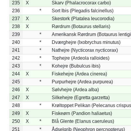
235
X
Skarv (Phalacrocorax carbo)
236
*
Sort Ibis (Plegadis falcinellus)
237
X
Skestork (Platalea leucorodia)
238
X
Rørdrum (Botaurus stellaris)
239
*
Amerikansk Rørdrum (Botaurus lentig
240
*
Dværghejre (Ixobrychus minutus)
241
*
Nathejre (Nycticorax nycticorax)
242
*
Tophejre (Ardeola ralloides)
243
*
Kohejre (Bubulcus ibis)
244
X
Fiskehejre (Ardea cinerea)
245
*
Purpurhejre (Ardea purpurea)
246
X
Sølvhejre (Ardea alba)
247
X
Silkehejre (Egretta garzetta)
248
*
Krøltoppet Pelikan (Pelecanus crispus
249
X
Fiskeørn (Pandion haliaetus)
250
X
*
Blå Glente (Elanus caeruleus)
251
*
Ådselgrib (Neophron percnopterus)