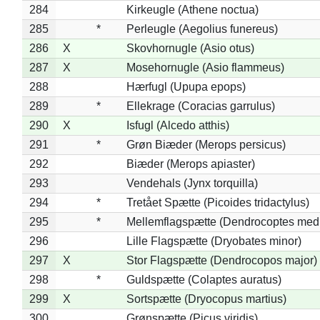
284
Kirkeugle (Athene noctua)
285
*
Perleugle (Aegolius funereus)
286
X
Skovhornugle (Asio otus)
287
X
Mosehornugle (Asio flammeus)
288
Hærfugl (Upupa epops)
289
*
Ellekrage (Coracias garrulus)
290
X
Isfugl (Alcedo atthis)
291
*
Grøn Biæder (Merops persicus)
292
Biæder (Merops apiaster)
293
Vendehals (Jynx torquilla)
294
*
Tretået Spætte (Picoides tridactylus)
295
*
Mellemflagspætte (Dendrocoptes med
296
Lille Flagspætte (Dryobates minor)
297
X
Stor Flagspætte (Dendrocopos major)
298
*
Guldspætte (Colaptes auratus)
299
X
Sortspætte (Dryocopus martius)
300
Grønspætte (Picus viridis)