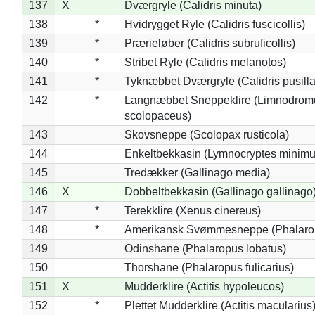
137
X
Dværgryle (Calidris minuta)
138
*
Hvidrygget Ryle (Calidris fuscicollis)
139
*
Prærieløber (Calidris subruficollis)
140
*
Stribet Ryle (Calidris melanotos)
141
*
Tyknæbbet Dværgryle (Calidris pusilla
142
*
Langnæbbet Sneppeklire (Limnodrom
scolopaceus)
143
Skovsneppe (Scolopax rusticola)
144
Enkeltbekkasin (Lymnocryptes minimu
145
Tredækker (Gallinago media)
146
X
Dobbeltbekkasin (Gallinago gallinago
147
*
Terekklire (Xenus cinereus)
148
*
Amerikansk Svømmesneppe (Phalaropu
149
Odinshane (Phalaropus lobatus)
150
Thorshane (Phalaropus fulicarius)
151
X
Mudderklire (Actitis hypoleucos)
152
*
Plettet Mudderklire (Actitis macularius