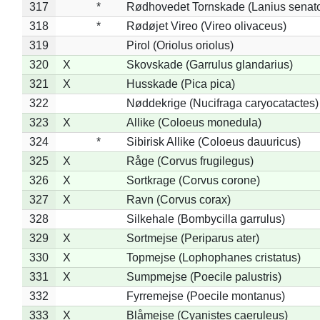
317
*
Rødhovedet Tornskade (Lanius senato
318
*
Rødøjet Vireo (Vireo olivaceus)
319
Pirol (Oriolus oriolus)
320
X
Skovskade (Garrulus glandarius)
321
X
Husskade (Pica pica)
322
Nøddekrige (Nucifraga caryocatactes)
323
X
Allike (Coloeus monedula)
324
*
Sibirisk Allike (Coloeus dauuricus)
325
X
Råge (Corvus frugilegus)
326
X
Sortkrage (Corvus corone)
327
X
Ravn (Corvus corax)
328
Silkehale (Bombycilla garrulus)
329
X
Sortmejse (Periparus ater)
330
X
Topmejse (Lophophanes cristatus)
331
X
Sumpmejse (Poecile palustris)
332
Fyrremejse (Poecile montanus)
333
X
Blåmejse (Cyanistes caeruleus)