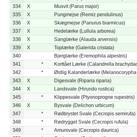
334
X
Musvit (Parus major)
335
X
Pungmejse (Remiz pendulinus)
336
X
Skægmejse (Panurus biarmicus)
337
X
Hedelærke (Lullula arborea)
338
X
Sanglærke (Alauda arvensis)
339
X
Toplærke (Galerida cristata)
340
Bjerglærke (Eremophila alpestris)
341
*
Korttået Lærke (Calandrella brachydac
342
*
Østlig Kalanderlærke (Melanocorypha
343
X
Digesvale (Riparia riparia)
344
X
Landsvale (Hirundo rustica)
345
*
Klippesvale (Ptyonoprogne rupestris)
346
X
Bysvale (Delichon urbicum)
347
*
Rødbrystet Svale (Cecropis semirufa)
348
*
Rødrygget Svale (Cecropis rufula)
349
*
Amursvale (Cecropis daurica)