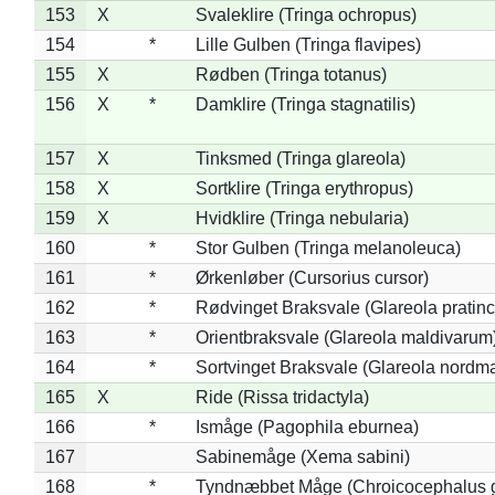
153
X
Svaleklire (Tringa ochropus)
154
*
Lille Gulben (Tringa flavipes)
155
X
Rødben (Tringa totanus)
156
X
*
Damklire (Tringa stagnatilis)
157
X
Tinksmed (Tringa glareola)
158
X
Sortklire (Tringa erythropus)
159
X
Hvidklire (Tringa nebularia)
160
*
Stor Gulben (Tringa melanoleuca)
161
*
Ørkenløber (Cursorius cursor)
162
*
Rødvinget Braksvale (Glareola pratinc
163
*
Orientbraksvale (Glareola maldivarum
164
*
Sortvinget Braksvale (Glareola nordm
165
X
Ride (Rissa tridactyla)
166
*
Ismåge (Pagophila eburnea)
167
Sabinemåge (Xema sabini)
168
*
Tyndnæbbet Måge (Chroicocephalus 