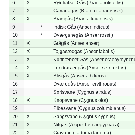
6
X
Rødhalset Gås (Branta ruficollis)
7
X
Canadagås (Branta canadensis)
8
X
Bramgås (Branta leucopsis)
9
*
Indisk Gås (Anser indicus)
10
*
Dværgsnegås (Anser rossii)
11
X
Grågås (Anser anser)
12
X
Tajgasædgås (Anser fabalis)
13
X
Kortnæbbet Gås (Anser brachyrhynch
14
X
Tundrasædgås (Anser serrirostris)
15
X
Blisgås (Anser albifrons)
16
Dværggås (Anser erythropus)
17
Sortsvane (Cygnus atratus)
18
X
Knopsvane (Cygnus olor)
19
Pibesvane (Cygnus columbianus)
20
X
Sangsvane (Cygnus cygnus)
21
X
Nilgås (Alopochen aegyptiaca)
22
X
Gravand (Tadorna tadorna)