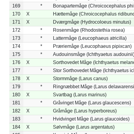
169
*
Bonapartemåge (Chroicocephalus phil
170
X
Hættemåge (Chroicocephalus ridibun
171
X
Dværgmåge (Hydrocoloeus minutus)
172
*
Rosenmåge (Rhodostethia rosea)
173
*
Lattermåge (Leucophaeus atricilla)
174
*
Præriemåge (Leucophaeus pipixcan)
175
*
Audouinsmåge (Ichthyaetus audouinii
176
X
Sorthovedet Måge (Ichthyaetus melan
177
*
Stor Sorthovedet Måge (Ichthyaetus ic
178
X
Stormmåge (Larus canus)
179
*
Ringnæbbet Måge (Larus delawarensi
180
X
Svartbag (Larus marinus)
181
*
Gråvinget Måge (Larus glaucescens)
182
X
Gråmåge (Larus hyperboreus)
183
*
Hvidvinget Måge (Larus glaucoides)
184
X
Sølvmåge (Larus argentatus)