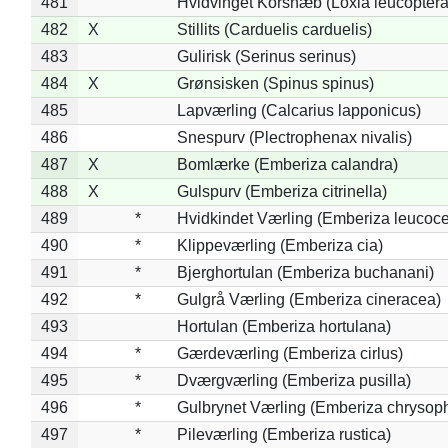
481
Hvidvinget Korsnæb (Loxia leucoptera
482
X
Stillits (Carduelis carduelis)
483
Gulirisk (Serinus serinus)
484
X
Grønsisken (Spinus spinus)
485
Lapværling (Calcarius lapponicus)
486
Snespurv (Plectrophenax nivalis)
487
X
Bomlærke (Emberiza calandra)
488
X
Gulspurv (Emberiza citrinella)
489
*
Hvidkindet Værling (Emberiza leucoc
490
*
Klippeværling (Emberiza cia)
491
*
Bjerghortulan (Emberiza buchanani)
492
*
Gulgrå Værling (Emberiza cineracea)
493
Hortulan (Emberiza hortulana)
494
*
Gærdeværling (Emberiza cirlus)
495
*
Dværgværling (Emberiza pusilla)
496
*
Gulbrynet Værling (Emberiza chrysoph
497
*
Pileværling (Emberiza rustica)