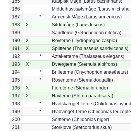
185
Kaspisk Måge (Larus cachinnans)
186
Middelhavssølvmåge (Larus michahell
187
*
Armensk Måge (Larus armenicus)
188
X
Sildemåge (Larus fuscus)
189
Sandterne (Gelochelidon nilotica)
190
X
Rovterne (Hydroprogne caspia)
191
X
Splitterne (Thalasseus sandvicensis)
192
*
Aztekerterne (Thalasseus elegans)
193
X
Dværgterne (Sternula albifrons)
194
*
Brilleterne (Onychoprion anaethetus)
195
*
Rosenterne (Sterna dougallii)
196
X
Fjordterne (Sterna hirundo)
197
X
Havterne (Sterna paradisaea)
198
*
Hvidskægget Terne (Chlidonias hybrid
199
*
Hvidvinget Terne (Chlidonias leucopte
200
Sortterne (Chlidonias niger)
201
Storkjove (Stercorarius skua)