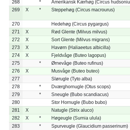
268
*
Amerikansk Kærhøg (Circus hudsoniu
269
X
*
Steppehøg (Circus macrourus)
270
Hedehøg (Circus pygargus)
271
X
Rød Glente (Milvus milvus)
272
X
Sort Glente (Milvus migrans)
273
X
Havørn (Haliaeetus albicilla)
274
X
Fjeldvåge (Buteo lagopus)
275
*
Ørnevåge (Buteo rufinus)
276
X
Musvåge (Buteo buteo)
277
Slørugle (Tyto alba)
278
*
Dværghornugle (Otus scops)
279
*
Sneugle (Bubo scandiacus)
280
Stor Hornugle (Bubo bubo)
281
X
Natugle (Strix aluco)
282
X
*
Høgeugle (Surnia ulula)
283
*
Spurveugle (Glaucidium passerinum)