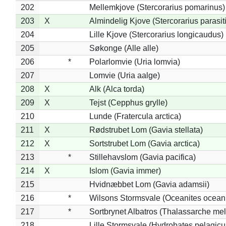
202
Mellemkjove (Stercorarius pomarinus)
203
X
Almindelig Kjove (Stercorarius parasit
204
Lille Kjove (Stercorarius longicaudus)
205
Søkonge (Alle alle)
206
*
Polarlomvie (Uria lomvia)
207
Lomvie (Uria aalge)
208
X
Alk (Alca torda)
209
X
Tejst (Cepphus grylle)
210
Lunde (Fratercula arctica)
211
X
Rødstrubet Lom (Gavia stellata)
212
X
Sortstrubet Lom (Gavia arctica)
213
*
Stillehavslom (Gavia pacifica)
214
X
Islom (Gavia immer)
215
Hvidnæbbet Lom (Gavia adamsii)
216
*
Wilsons Stormsvale (Oceanites ocean
217
*
Sortbrynet Albatros (Thalassarche me
218
Lille Stormsvale (Hydrobates pelagicu