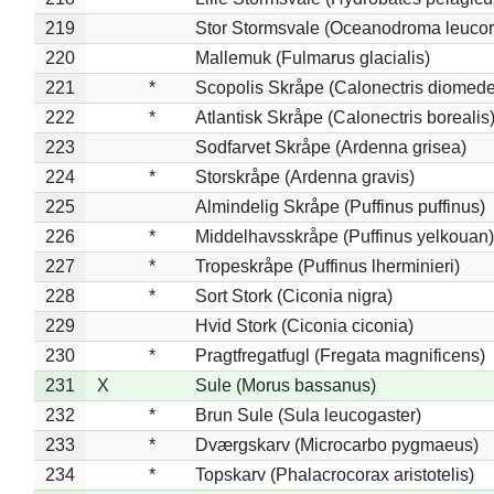
219
Stor Stormsvale (Oceanodroma leuco
220
Mallemuk (Fulmarus glacialis)
221
*
Scopolis Skråpe (Calonectris diomed
222
*
Atlantisk Skråpe (Calonectris borealis
223
Sodfarvet Skråpe (Ardenna grisea)
224
*
Storskråpe (Ardenna gravis)
225
Almindelig Skråpe (Puffinus puffinus)
226
*
Middelhavsskråpe (Puffinus yelkouan)
227
*
Tropeskråpe (Puffinus lherminieri)
228
*
Sort Stork (Ciconia nigra)
229
Hvid Stork (Ciconia ciconia)
230
*
Pragtfregatfugl (Fregata magnificens)
231
X
Sule (Morus bassanus)
232
*
Brun Sule (Sula leucogaster)
233
*
Dværgskarv (Microcarbo pygmaeus)
234
*
Topskarv (Phalacrocorax aristotelis)