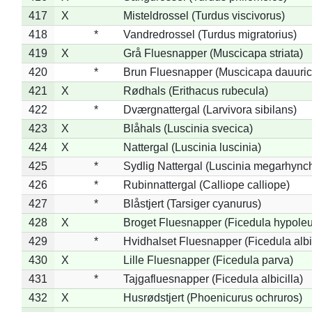
417
X
Misteldrossel (Turdus viscivorus)
418
*
Vandredrossel (Turdus migratorius)
419
X
Grå Fluesnapper (Muscicapa striata)
420
*
Brun Fluesnapper (Muscicapa dauuric
421
X
Rødhals (Erithacus rubecula)
422
*
Dværgnattergal (Larvivora sibilans)
423
X
Blåhals (Luscinia svecica)
424
X
Nattergal (Luscinia luscinia)
425
*
Sydlig Nattergal (Luscinia megarhync
426
*
Rubinnattergal (Calliope calliope)
427
*
Blåstjert (Tarsiger cyanurus)
428
X
Broget Fluesnapper (Ficedula hypole
429
*
Hvidhalset Fluesnapper (Ficedula albic
430
X
Lille Fluesnapper (Ficedula parva)
431
*
Tajgafluesnapper (Ficedula albicilla)
432
X
Husrødstjert (Phoenicurus ochruros)