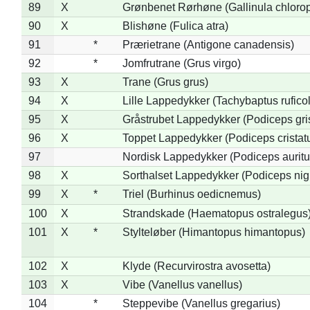
89
X
Grønbenet Rørhøne (Gallinula chloro
90
X
Blishøne (Fulica atra)
91
*
Prærietrane (Antigone canadensis)
92
*
Jomfrutrane (Grus virgo)
93
X
Trane (Grus grus)
94
X
Lille Lappedykker (Tachybaptus ruficol
95
X
Gråstrubet Lappedykker (Podiceps gr
96
X
Toppet Lappedykker (Podiceps cristat
97
Nordisk Lappedykker (Podiceps auritu
98
X
Sorthalset Lappedykker (Podiceps nigri
99
X
*
Triel (Burhinus oedicnemus)
100
X
Strandskade (Haematopus ostralegus
101
X
*
Stylteløber (Himantopus himantopus)
102
X
Klyde (Recurvirostra avosetta)
103
X
Vibe (Vanellus vanellus)
104
*
Steppevibe (Vanellus gregarius)