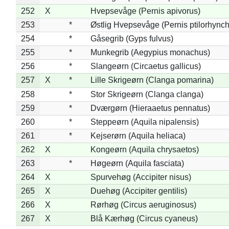
252
X
Hvepsevåge (Pernis apivorus)
253
*
Østlig Hvepsevåge (Pernis ptilorhync
254
*
Gåsegrib (Gyps fulvus)
255
*
Munkegrib (Aegypius monachus)
256
*
Slangeørn (Circaetus gallicus)
257
X
*
Lille Skrigeørn (Clanga pomarina)
258
*
Stor Skrigeørn (Clanga clanga)
259
*
Dværgørn (Hieraaetus pennatus)
260
*
Steppeørn (Aquila nipalensis)
261
*
Kejserørn (Aquila heliaca)
262
X
Kongeørn (Aquila chrysaetos)
263
*
Høgeørn (Aquila fasciata)
264
X
Spurvehøg (Accipiter nisus)
265
X
Duehøg (Accipiter gentilis)
266
X
Rørhøg (Circus aeruginosus)
267
X
Blå Kærhøg (Circus cyaneus)