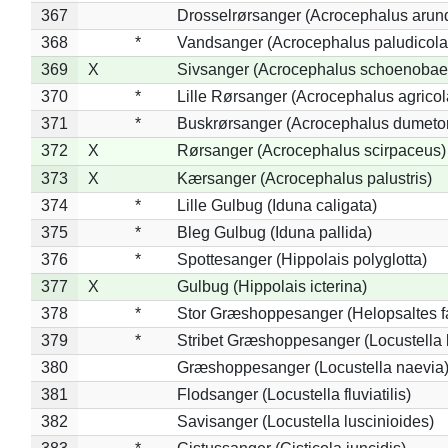
367
Drosselrørsanger (Acrocephalus arun
368
*
Vandsanger (Acrocephalus paludicola
369
X
Sivsanger (Acrocephalus schoenobae
370
*
Lille Rørsanger (Acrocephalus agricol
371
*
Buskrørsanger (Acrocephalus dumeto
372
X
Rørsanger (Acrocephalus scirpaceus)
373
X
Kærsanger (Acrocephalus palustris)
374
*
Lille Gulbug (Iduna caligata)
375
*
Bleg Gulbug (Iduna pallida)
376
*
Spottesanger (Hippolais polyglotta)
377
X
Gulbug (Hippolais icterina)
378
*
Stor Græshoppesanger (Helopsaltes fa
379
*
Stribet Græshoppesanger (Locustella 
380
Græshoppesanger (Locustella naevia
381
Flodsanger (Locustella fluviatilis)
382
Savisanger (Locustella luscinioides)