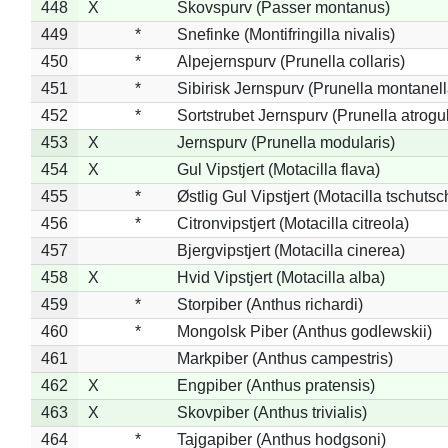
448
X
Skovspurv (Passer montanus)
449
*
Snefinke (Montifringilla nivalis)
450
*
Alpejernspurv (Prunella collaris)
451
*
Sibirisk Jernspurv (Prunella montanell
452
*
Sortstrubet Jernspurv (Prunella atrogul
453
X
Jernspurv (Prunella modularis)
454
X
Gul Vipstjert (Motacilla flava)
455
*
Østlig Gul Vipstjert (Motacilla tschuts
456
*
Citronvipstjert (Motacilla citreola)
457
Bjergvipstjert (Motacilla cinerea)
458
X
Hvid Vipstjert (Motacilla alba)
459
*
Storpiber (Anthus richardi)
460
*
Mongolsk Piber (Anthus godlewskii)
461
Markpiber (Anthus campestris)
462
X
Engpiber (Anthus pratensis)
463
X
Skovpiber (Anthus trivialis)
464
*
Tajgapiber (Anthus hodgsoni)