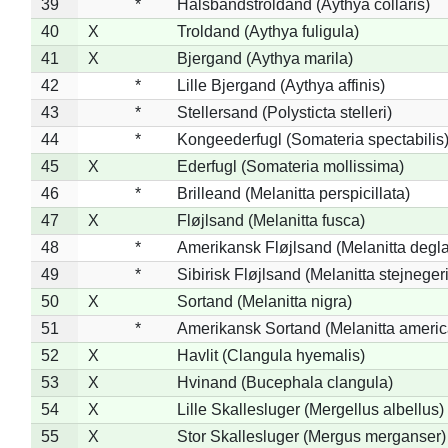
39
*
Halsbåndstroldand (Aythya collaris)
40
X
Troldand (Aythya fuligula)
41
X
Bjergand (Aythya marila)
42
*
Lille Bjergand (Aythya affinis)
43
*
Stellersand (Polysticta stelleri)
44
*
Kongeederfugl (Somateria spectabilis
45
X
Ederfugl (Somateria mollissima)
46
*
Brilleand (Melanitta perspicillata)
47
X
Fløjlsand (Melanitta fusca)
48
*
Amerikansk Fløjlsand (Melanitta degla
49
*
Sibirisk Fløjlsand (Melanitta stejnegeri
50
X
Sortand (Melanitta nigra)
51
*
Amerikansk Sortand (Melanitta ameri
52
X
Havlit (Clangula hyemalis)
53
X
Hvinand (Bucephala clangula)
54
X
Lille Skallesluger (Mergellus albellus)
55
X
Stor Skallesluger (Mergus merganser)