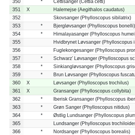
350
*
Cettisanger (Cettia cetti)
351
X
Halemejse (Aegithalos caudatus)
352
Skovsanger (Phylloscopus sibilatrix)
353
*
Bjergløvsanger (Phylloscopus bonelli)
354
*
Himalayasanger (Phylloscopus humei
355
Hvidbrynet Løvsanger (Phylloscopus i
356
Fuglekongesanger (Phylloscopus pror
357
*
Schwarz' Løvsanger (Phylloscopus sc
358
*
Sinkiangløvsanger (Phylloscopus gris
359
*
Brun Løvsanger (Phylloscopus fuscat
360
X
Løvsanger (Phylloscopus trochilus)
361
X
Gransanger (Phylloscopus collybita)
362
*
Iberisk Gransanger (Phylloscopus iber
363
*
Grøn Sanger (Phylloscopus nitidus)
364
*
Østlig Lundsanger (Phylloscopus plum
365
Lundsanger (Phylloscopus trochiloide
366
*
Nordsanger (Phylloscopus borealis)