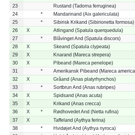
23
Rustand (Tadorna ferruginea)
24
*
Mandarinand (Aix galericulata)
25
*
Sibirisk Krikand (Sibirionetta formosa)
26
X
Atlingand (Spatula querquedula)
27
*
Blåvinget And (Spatula discors)
28
X
Skeand (Spatula clypeata)
29
X
Knarand (Mareca strepera)
30
X
Pibeand (Mareca penelope)
31
*
Amerikansk Pibeand (Mareca america
32
X
Gråand (Anas platyrhynchos)
33
*
Sortbrun And (Anas rubripes)
34
X
Spidsand (Anas acuta)
35
X
Krikand (Anas crecca)
36
X
*
Rødhovedet And (Netta rufina)
37
X
Taffeland (Aythya ferina)
38
*
Hvidøjet And (Aythya nyroca)