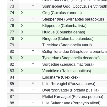
73
*
Sortnæbbet Gøg (Coccyzus erythropt
74
X
Gøg (Cuculus canorus)
75
*
Steppehøne (Syrrhaptes paradoxus)
76
X
Klippedue (Columba livia)
77
X
Huldue (Columba oenas)
78
X
Ringdue (Columba palumbus)
79
Turteldue (Streptopelia turtur)
80
*
Østlig Turteldue (Streptopelia orientali
81
X
Tyrkerdue (Streptopelia decaocto)
82
*
Sørgedue (Zenaida macroura)
83
X
Vandrikse (Rallus aquaticus)
84
Engsnarre (Crex crex)
85
*
Lille Rørvagtel (Porzana parva)
86
*
Dværgrørvagtel (Porzana pusilla)
87
Plettet Rørvagtel (Porzana porzana)
88
*
Lille Sultanhøne (Porphyrio alleni)