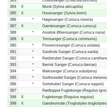
383
*
Cistussanger (Cisticola juncidis)
384
X
Munk (Sylvia atricapilla)
385
X
Havesanger (Sylvia borin)
386
*
Høgesanger (Curruca nisoria)
387
X
Gærdesanger (Curruca curruca)
388
*
Asiatisk Ørkensanger (Curruca nana)
389
X
Tornsanger (Curruca communis)
390
*
Provencesanger (Curruca undata)
391
*
Sardinsk Sanger (Curruca sarda)
392
*
Rødstrubet Sanger (Curruca cantillans
393
*
Iberisk Sanger (Curruca iberiae)
394
*
Makisanger (Curruca subalpina)
395
*
Sorthovedet Sanger (Curruca melano
396
*
Sortstrubet Sanger (Curruca ruppeli)
397
Rødtoppet Fuglekonge (Regulus ignica
398
X
Fuglekonge (Regulus regulus)
399
X
Gærdesmutte (Troglodytes troglodytes