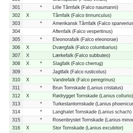
301
*
Lille Tårnfalk (Falco naumanni)
302
X
Tårnfalk (Falco tinnunculus)
303
*
Amerikansk Tårnfalk (Falco sparverius
304
Aftenfalk (Falco vespertinus)
305
*
Eleonorafalk (Falco eleonorae)
306
X
Dværgfalk (Falco columbarius)
307
X
Lærkefalk (Falco subbuteo)
308
X
*
Slagfalk (Falco cherrug)
309
*
Jagtfalk (Falco rusticolus)
310
X
Vandrefalk (Falco peregrinus)
311
*
Brun Tornskade (Lanius cristatus)
312
X
Rødrygget Tornskade (Lanius collurio)
313
*
Turkestantornskade (Lanius phoenicur
314
*
Langhalet Tornskade (Lanius schach)
315
*
Rosenbrystet Tornskade (Lanius minor
316
X
Stor Tornskade (Lanius excubitor)