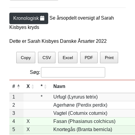
Se årsopdelt oversigt af
Sarah
Kronologisk
Kisbye
s kryds
Dette er Sarah Kisbyes Danske Årsarter 2022
Copy
CSV
Excel
PDF
Print
Søg:
#
X
*
Navn
1
*
Urfugl (Lyrurus tetrix)
2
Agerhøne (Perdix perdix)
3
Vagtel (Coturnix coturnix)
4
X
Fasan (Phasianus colchicus)
5
X
Knortegås (Branta bernicla)