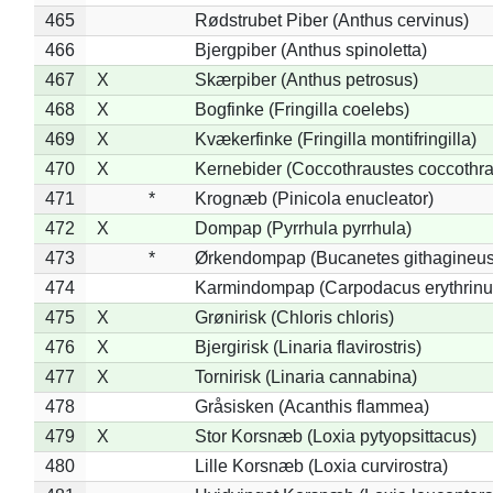
465
Rødstrubet Piber (Anthus cervinus)
466
Bjergpiber (Anthus spinoletta)
467
X
Skærpiber (Anthus petrosus)
468
X
Bogfinke (Fringilla coelebs)
469
X
Kvækerfinke (Fringilla montifringilla)
470
X
Kernebider (Coccothraustes coccothra
471
*
Krognæb (Pinicola enucleator)
472
X
Dompap (Pyrrhula pyrrhula)
473
*
Ørkendompap (Bucanetes githagineus
474
Karmindompap (Carpodacus erythrinu
475
X
Grønirisk (Chloris chloris)
476
X
Bjergirisk (Linaria flavirostris)
477
X
Tornirisk (Linaria cannabina)
478
Gråsisken (Acanthis flammea)
479
X
Stor Korsnæb (Loxia pytyopsittacus)
480
Lille Korsnæb (Loxia curvirostra)