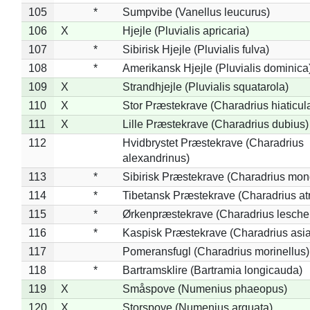
105
*
Sumpvibe (Vanellus leucurus)
106
X
Hjejle (Pluvialis apricaria)
107
*
Sibirisk Hjejle (Pluvialis fulva)
108
*
Amerikansk Hjejle (Pluvialis dominica
109
X
Strandhjejle (Pluvialis squatarola)
110
X
Stor Præstekrave (Charadrius hiaticul
111
X
Lille Præstekrave (Charadrius dubius)
112
Hvidbrystet Præstekrave (Charadrius
alexandrinus)
113
*
Sibirisk Præstekrave (Charadrius mon
114
*
Tibetansk Præstekrave (Charadrius atr
115
*
Ørkenpræstekrave (Charadrius leschen
116
*
Kaspisk Præstekrave (Charadrius asia
117
Pomeransfugl (Charadrius morinellus)
118
*
Bartramsklire (Bartramia longicauda)
119
X
Småspove (Numenius phaeopus)
120
X
Storspove (Numenius arquata)