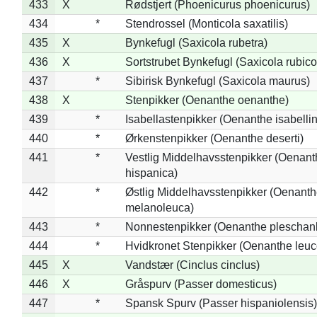
433
X
Rødstjert (Phoenicurus phoenicurus)
434
*
Stendrossel (Monticola saxatilis)
435
X
Bynkefugl (Saxicola rubetra)
436
X
Sortstrubet Bynkefugl (Saxicola rubico
437
*
Sibirisk Bynkefugl (Saxicola maurus)
438
X
Stenpikker (Oenanthe oenanthe)
439
*
Isabellastenpikker (Oenanthe isabelli
440
*
Ørkenstenpikker (Oenanthe deserti)
441
*
Vestlig Middelhavsstenpikker (Oenant
hispanica)
442
*
Østlig Middelhavsstenpikker (Oenant
melanoleuca)
443
*
Nonnestenpikker (Oenanthe pleschan
444
*
Hvidkronet Stenpikker (Oenanthe leu
445
X
Vandstær (Cinclus cinclus)
446
X
Gråspurv (Passer domesticus)
447
*
Spansk Spurv (Passer hispaniolensis)