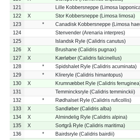
121
Lille Kobbersneppe (Limosa lapponic
122
X
Stor Kobbersneppe (Limosa limosa)
123
*
Canadisk Kobbersneppe (Limosa hae
124
Stenvender (Arenaria interpres)
125
Islandsk Ryle (Calidris canutus)
126
X
Brushane (Calidris pugnax)
127
X
Kærløber (Calidris falcinellus)
128
*
Spidshalet Ryle (Calidris acuminata)
129
*
Klireryle (Calidris himantopus)
130
X
Krumnæbbet Ryle (Calidris ferruginea
131
Temmincksryle (Calidris temminckii)
132
*
Rødhalset Ryle (Calidris ruficollis)
133
X
Sandløber (Calidris alba)
134
X
Almindelig Ryle (Calidris alpina)
135
X
Sortgrå Ryle (Calidris maritima)
136
*
Bairdsryle (Calidris bairdii)