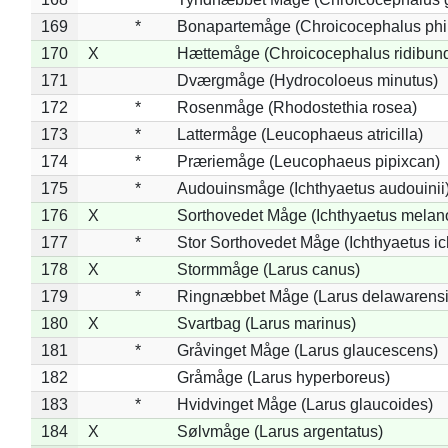
169
*
Bonapartemåge (Chroicocephalus phil
170
X
Hættemåge (Chroicocephalus ridibun
171
Dværgmåge (Hydrocoloeus minutus)
172
*
Rosenmåge (Rhodostethia rosea)
173
*
Lattermåge (Leucophaeus atricilla)
174
*
Præriemåge (Leucophaeus pipixcan)
175
*
Audouinsmåge (Ichthyaetus audouinii
176
X
Sorthovedet Måge (Ichthyaetus melan
177
*
Stor Sorthovedet Måge (Ichthyaetus ic
178
X
Stormmåge (Larus canus)
179
*
Ringnæbbet Måge (Larus delawarensi
180
X
Svartbag (Larus marinus)
181
*
Gråvinget Måge (Larus glaucescens)
182
Gråmåge (Larus hyperboreus)
183
*
Hvidvinget Måge (Larus glaucoides)
184
X
Sølvmåge (Larus argentatus)