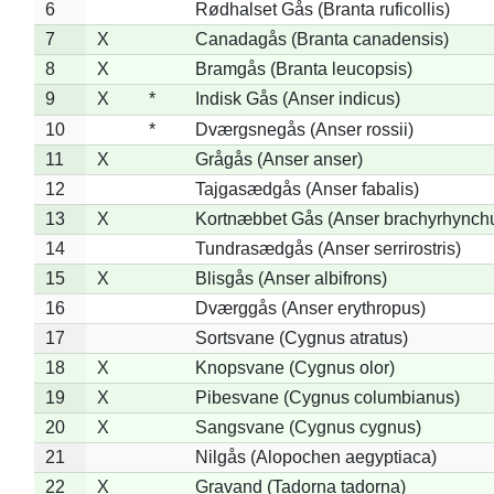
6
Rødhalset Gås (Branta ruficollis)
7
X
Canadagås (Branta canadensis)
8
X
Bramgås (Branta leucopsis)
9
X
*
Indisk Gås (Anser indicus)
10
*
Dværgsnegås (Anser rossii)
11
X
Grågås (Anser anser)
12
Tajgasædgås (Anser fabalis)
13
X
Kortnæbbet Gås (Anser brachyrhynch
14
Tundrasædgås (Anser serrirostris)
15
X
Blisgås (Anser albifrons)
16
Dværggås (Anser erythropus)
17
Sortsvane (Cygnus atratus)
18
X
Knopsvane (Cygnus olor)
19
X
Pibesvane (Cygnus columbianus)
20
X
Sangsvane (Cygnus cygnus)
21
Nilgås (Alopochen aegyptiaca)
22
X
Gravand (Tadorna tadorna)