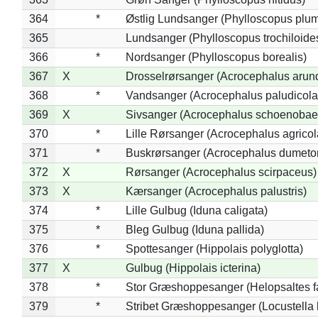
364
*
Østlig Lundsanger (Phylloscopus plum
365
Lundsanger (Phylloscopus trochiloide
366
*
Nordsanger (Phylloscopus borealis)
367
X
Drosselrørsanger (Acrocephalus arun
368
*
Vandsanger (Acrocephalus paludicola
369
X
Sivsanger (Acrocephalus schoenobae
370
*
Lille Rørsanger (Acrocephalus agricol
371
*
Buskrørsanger (Acrocephalus dumeto
372
X
Rørsanger (Acrocephalus scirpaceus)
373
X
Kærsanger (Acrocephalus palustris)
374
*
Lille Gulbug (Iduna caligata)
375
*
Bleg Gulbug (Iduna pallida)
376
*
Spottesanger (Hippolais polyglotta)
377
X
Gulbug (Hippolais icterina)
378
*
Stor Græshoppesanger (Helopsaltes fa
379
*
Stribet Græshoppesanger (Locustella 