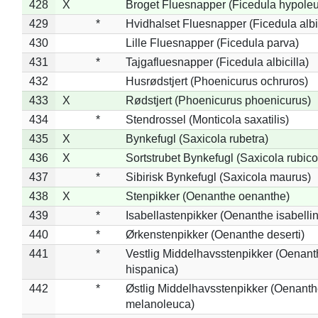
428
X
Broget Fluesnapper (Ficedula hypole
429
*
Hvidhalset Fluesnapper (Ficedula albic
430
Lille Fluesnapper (Ficedula parva)
431
*
Tajgafluesnapper (Ficedula albicilla)
432
Husrødstjert (Phoenicurus ochruros)
433
X
Rødstjert (Phoenicurus phoenicurus)
434
*
Stendrossel (Monticola saxatilis)
435
X
Bynkefugl (Saxicola rubetra)
436
X
Sortstrubet Bynkefugl (Saxicola rubico
437
*
Sibirisk Bynkefugl (Saxicola maurus)
438
X
Stenpikker (Oenanthe oenanthe)
439
*
Isabellastenpikker (Oenanthe isabelli
440
*
Ørkenstenpikker (Oenanthe deserti)
441
*
Vestlig Middelhavsstenpikker (Oenant
hispanica)
442
*
Østlig Middelhavsstenpikker (Oenant
melanoleuca)