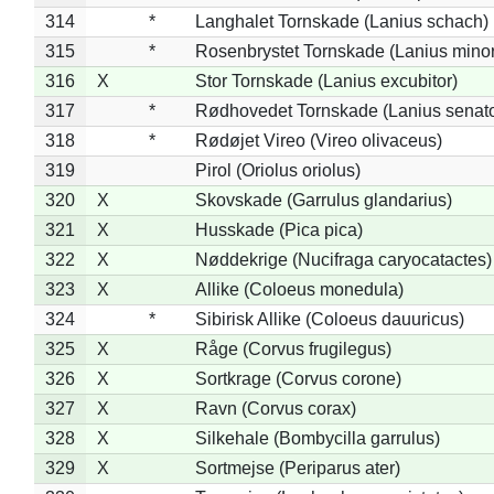
314
*
Langhalet Tornskade (Lanius schach)
315
*
Rosenbrystet Tornskade (Lanius minor
316
X
Stor Tornskade (Lanius excubitor)
317
*
Rødhovedet Tornskade (Lanius senato
318
*
Rødøjet Vireo (Vireo olivaceus)
319
Pirol (Oriolus oriolus)
320
X
Skovskade (Garrulus glandarius)
321
X
Husskade (Pica pica)
322
X
Nøddekrige (Nucifraga caryocatactes)
323
X
Allike (Coloeus monedula)
324
*
Sibirisk Allike (Coloeus dauuricus)
325
X
Råge (Corvus frugilegus)
326
X
Sortkrage (Corvus corone)
327
X
Ravn (Corvus corax)
328
X
Silkehale (Bombycilla garrulus)
329
X
Sortmejse (Periparus ater)