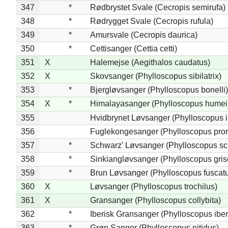
347
*
Rødbrystet Svale (Cecropis semirufa)
348
*
Rødrygget Svale (Cecropis rufula)
349
*
Amursvale (Cecropis daurica)
350
*
Cettisanger (Cettia cetti)
351
X
Halemejse (Aegithalos caudatus)
352
X
Skovsanger (Phylloscopus sibilatrix)
353
*
Bjergløvsanger (Phylloscopus bonelli)
354
X
*
Himalayasanger (Phylloscopus humei
355
Hvidbrynet Løvsanger (Phylloscopus i
356
Fuglekongesanger (Phylloscopus pror
357
*
Schwarz' Løvsanger (Phylloscopus sc
358
*
Sinkiangløvsanger (Phylloscopus gris
359
*
Brun Løvsanger (Phylloscopus fuscat
360
X
Løvsanger (Phylloscopus trochilus)
361
X
Gransanger (Phylloscopus collybita)
362
*
Iberisk Gransanger (Phylloscopus iber
363
*
Grøn Sanger (Phylloscopus nitidus)