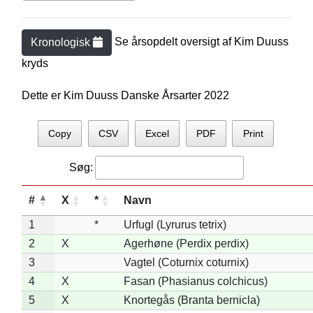
Se årsopdelt oversigt af
Kim Duus
s
Kronologisk
kryds
Dette er Kim Duuss Danske Årsarter 2022
Copy
CSV
Excel
PDF
Print
Søg:
#
X
*
Navn
1
*
Urfugl (Lyrurus tetrix)
2
X
Agerhøne (Perdix perdix)
3
Vagtel (Coturnix coturnix)
4
X
Fasan (Phasianus colchicus)
5
X
Knortegås (Branta bernicla)