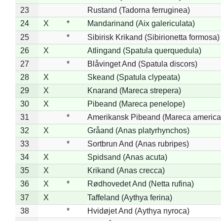
23
Rustand (Tadorna ferruginea)
24
X
*
Mandarinand (Aix galericulata)
25
*
Sibirisk Krikand (Sibirionetta formosa)
26
X
Atlingand (Spatula querquedula)
27
*
Blåvinget And (Spatula discors)
28
X
Skeand (Spatula clypeata)
29
X
Knarand (Mareca strepera)
30
X
Pibeand (Mareca penelope)
31
*
Amerikansk Pibeand (Mareca america
32
X
Gråand (Anas platyrhynchos)
33
*
Sortbrun And (Anas rubripes)
34
X
Spidsand (Anas acuta)
35
X
Krikand (Anas crecca)
36
X
*
Rødhovedet And (Netta rufina)
37
X
Taffeland (Aythya ferina)
38
*
Hvidøjet And (Aythya nyroca)