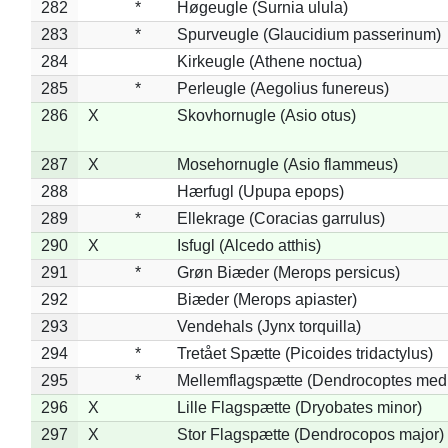
282
*
Høgeugle (Surnia ulula)
283
*
Spurveugle (Glaucidium passerinum)
284
Kirkeugle (Athene noctua)
285
*
Perleugle (Aegolius funereus)
286
X
Skovhornugle (Asio otus)
287
X
Mosehornugle (Asio flammeus)
288
Hærfugl (Upupa epops)
289
*
Ellekrage (Coracias garrulus)
290
X
Isfugl (Alcedo atthis)
291
*
Grøn Biæder (Merops persicus)
292
Biæder (Merops apiaster)
293
Vendehals (Jynx torquilla)
294
*
Tretået Spætte (Picoides tridactylus)
295
*
Mellemflagspætte (Dendrocoptes med
296
X
Lille Flagspætte (Dryobates minor)
297
X
Stor Flagspætte (Dendrocopos major)