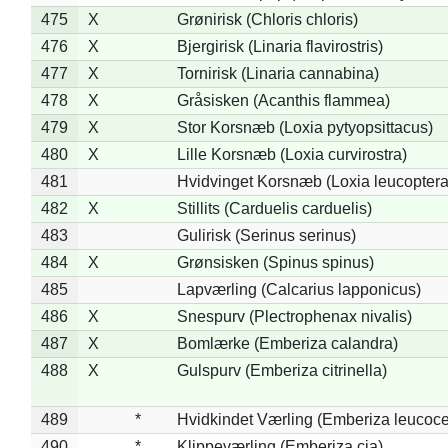
475
X
Grønirisk (Chloris chloris)
476
X
Bjergirisk (Linaria flavirostris)
477
X
Tornirisk (Linaria cannabina)
478
X
Gråsisken (Acanthis flammea)
479
X
Stor Korsnæb (Loxia pytyopsittacus)
480
X
Lille Korsnæb (Loxia curvirostra)
481
Hvidvinget Korsnæb (Loxia leucoptera
482
X
Stillits (Carduelis carduelis)
483
Gulirisk (Serinus serinus)
484
X
Grønsisken (Spinus spinus)
485
Lapværling (Calcarius lapponicus)
486
X
Snespurv (Plectrophenax nivalis)
487
X
Bomlærke (Emberiza calandra)
488
X
Gulspurv (Emberiza citrinella)
489
*
Hvidkindet Værling (Emberiza leucoc
490
*
Klippeværling (Emberiza cia)