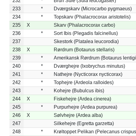
232
*
Brun Sule (Sula leucogaster)
233
*
Dværgskarv (Microcarbo pygmaeus)
234
*
Topskarv (Phalacrocorax aristotelis)
235
X
Skarv (Phalacrocorax carbo)
236
*
Sort Ibis (Plegadis falcinellus)
237
Skestork (Platalea leucorodia)
238
X
Rørdrum (Botaurus stellaris)
239
*
Amerikansk Rørdrum (Botaurus lentig
240
*
Dværghejre (Ixobrychus minutus)
241
*
Nathejre (Nycticorax nycticorax)
242
*
Tophejre (Ardeola ralloides)
243
*
Kohejre (Bubulcus ibis)
244
X
Fiskehejre (Ardea cinerea)
245
*
Purpurhejre (Ardea purpurea)
246
X
Sølvhejre (Ardea alba)
247
Silkehejre (Egretta garzetta)
248
*
Krøltoppet Pelikan (Pelecanus crispus