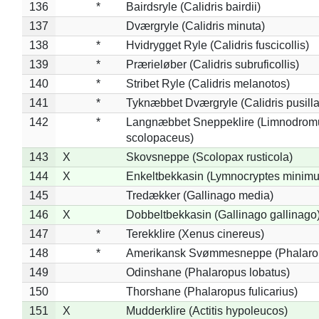
136
*
Bairdsryle (Calidris bairdii)
137
Dværgryle (Calidris minuta)
138
*
Hvidrygget Ryle (Calidris fuscicollis)
139
*
Prærieløber (Calidris subruficollis)
140
*
Stribet Ryle (Calidris melanotos)
141
*
Tyknæbbet Dværgryle (Calidris pusilla
142
*
Langnæbbet Sneppeklire (Limnodrom
scolopaceus)
143
X
Skovsneppe (Scolopax rusticola)
144
X
Enkeltbekkasin (Lymnocryptes minimu
145
Tredækker (Gallinago media)
146
X
Dobbeltbekkasin (Gallinago gallinago
147
*
Terekklire (Xenus cinereus)
148
*
Amerikansk Svømmesneppe (Phalaropu
149
Odinshane (Phalaropus lobatus)
150
Thorshane (Phalaropus fulicarius)
151
X
Mudderklire (Actitis hypoleucos)