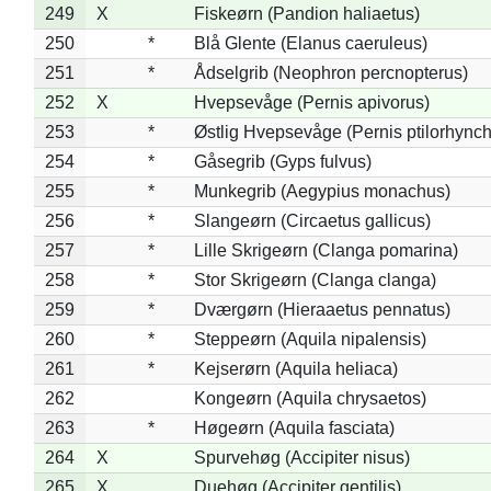
249
X
Fiskeørn (Pandion haliaetus)
250
*
Blå Glente (Elanus caeruleus)
251
*
Ådselgrib (Neophron percnopterus)
252
X
Hvepsevåge (Pernis apivorus)
253
*
Østlig Hvepsevåge (Pernis ptilorhync
254
*
Gåsegrib (Gyps fulvus)
255
*
Munkegrib (Aegypius monachus)
256
*
Slangeørn (Circaetus gallicus)
257
*
Lille Skrigeørn (Clanga pomarina)
258
*
Stor Skrigeørn (Clanga clanga)
259
*
Dværgørn (Hieraaetus pennatus)
260
*
Steppeørn (Aquila nipalensis)
261
*
Kejserørn (Aquila heliaca)
262
Kongeørn (Aquila chrysaetos)
263
*
Høgeørn (Aquila fasciata)
264
X
Spurvehøg (Accipiter nisus)
265
X
Duehøg (Accipiter gentilis)