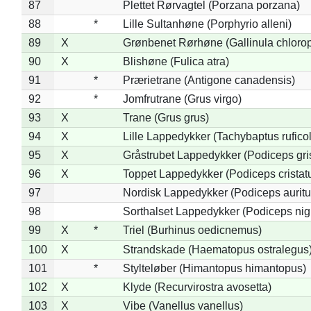
87
Plettet Rørvagtel (Porzana porzana)
88
*
Lille Sultanhøne (Porphyrio alleni)
89
X
Grønbenet Rørhøne (Gallinula chloro
90
X
Blishøne (Fulica atra)
91
*
Prærietrane (Antigone canadensis)
92
*
Jomfrutrane (Grus virgo)
93
X
Trane (Grus grus)
94
X
Lille Lappedykker (Tachybaptus ruficol
95
X
Gråstrubet Lappedykker (Podiceps gr
96
X
Toppet Lappedykker (Podiceps cristat
97
Nordisk Lappedykker (Podiceps auritu
98
Sorthalset Lappedykker (Podiceps nigri
99
X
*
Triel (Burhinus oedicnemus)
100
X
Strandskade (Haematopus ostralegus
101
*
Stylteløber (Himantopus himantopus)
102
X
Klyde (Recurvirostra avosetta)
103
X
Vibe (Vanellus vanellus)