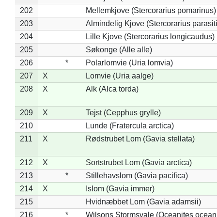
202
Mellemkjove (Stercorarius pomarinus)
203
Almindelig Kjove (Stercorarius parasit
204
Lille Kjove (Stercorarius longicaudus)
205
Søkonge (Alle alle)
206
*
Polarlomvie (Uria lomvia)
207
X
Lomvie (Uria aalge)
208
X
Alk (Alca torda)
209
X
Tejst (Cepphus grylle)
210
Lunde (Fratercula arctica)
211
X
Rødstrubet Lom (Gavia stellata)
212
X
Sortstrubet Lom (Gavia arctica)
213
*
Stillehavslom (Gavia pacifica)
214
X
Islom (Gavia immer)
215
Hvidnæbbet Lom (Gavia adamsii)
216
*
Wilsons Stormsvale (Oceanites ocean