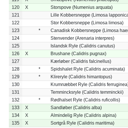
120
X
Storspove (Numenius arquata)
121
Lille Kobbersneppe (Limosa lapponic
122
Stor Kobbersneppe (Limosa limosa)
123
*
Canadisk Kobbersneppe (Limosa hae
124
Stenvender (Arenaria interpres)
125
Islandsk Ryle (Calidris canutus)
126
X
Brushane (Calidris pugnax)
127
Kærløber (Calidris falcinellus)
128
*
Spidshalet Ryle (Calidris acuminata)
129
*
Klireryle (Calidris himantopus)
130
Krumnæbbet Ryle (Calidris ferruginea
131
Temmincksryle (Calidris temminckii)
132
*
Rødhalset Ryle (Calidris ruficollis)
133
X
Sandløber (Calidris alba)
134
X
Almindelig Ryle (Calidris alpina)
135
X
Sortgrå Ryle (Calidris maritima)