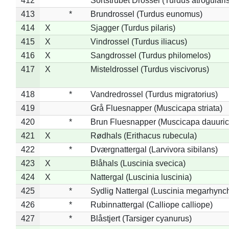
412
*
Sortstrubet Drossel (Turdus atrogularis
413
*
Brundrossel (Turdus eunomus)
414
X
Sjagger (Turdus pilaris)
415
X
Vindrossel (Turdus iliacus)
416
X
Sangdrossel (Turdus philomelos)
417
X
Misteldrossel (Turdus viscivorus)
418
*
Vandredrossel (Turdus migratorius)
419
Grå Fluesnapper (Muscicapa striata)
420
*
Brun Fluesnapper (Muscicapa dauuric
421
X
Rødhals (Erithacus rubecula)
422
*
Dværgnattergal (Larvivora sibilans)
423
X
Blåhals (Luscinia svecica)
424
X
Nattergal (Luscinia luscinia)
425
*
Sydlig Nattergal (Luscinia megarhync
426
*
Rubinnattergal (Calliope calliope)
427
*
Blåstjert (Tarsiger cyanurus)