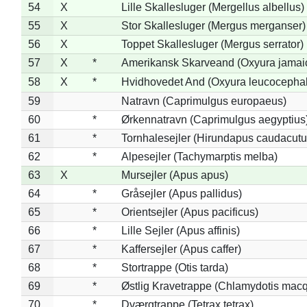
54
X
Lille Skallesluger (Mergellus albellus)
55
X
Stor Skallesluger (Mergus merganser)
56
X
Toppet Skallesluger (Mergus serrator)
57
X
*
Amerikansk Skarveand (Oxyura jamai
58
X
*
Hvidhovedet And (Oxyura leucocepha
59
Natravn (Caprimulgus europaeus)
60
*
Ørkennatravn (Caprimulgus aegyptius
61
*
Tornhalesejler (Hirundapus caudacutu
62
*
Alpesejler (Tachymarptis melba)
63
X
Mursejler (Apus apus)
64
*
Gråsejler (Apus pallidus)
65
*
Orientsejler (Apus pacificus)
66
*
Lille Sejler (Apus affinis)
67
*
Kaffersejler (Apus caffer)
68
*
Stortrappe (Otis tarda)
69
*
Østlig Kravetrappe (Chlamydotis macq
70
*
Dværgtrappe (Tetrax tetrax)