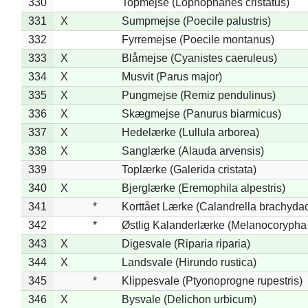
330
Topmejse (Lophophanes cristatus)
331
X
Sumpmejse (Poecile palustris)
332
Fyrremejse (Poecile montanus)
333
X
Blåmejse (Cyanistes caeruleus)
334
X
Musvit (Parus major)
335
X
Pungmejse (Remiz pendulinus)
336
X
Skægmejse (Panurus biarmicus)
337
X
Hedelærke (Lullula arborea)
338
X
Sanglærke (Alauda arvensis)
339
Toplærke (Galerida cristata)
340
X
Bjerglærke (Eremophila alpestris)
341
*
Korttået Lærke (Calandrella brachydac
342
*
Østlig Kalanderlærke (Melanocorypha
343
X
Digesvale (Riparia riparia)
344
X
Landsvale (Hirundo rustica)
345
*
Klippesvale (Ptyonoprogne rupestris)
346
X
Bysvale (Delichon urbicum)