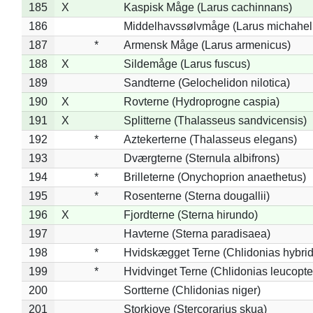
185
X
Kaspisk Måge (Larus cachinnans)
186
Middelhavssølvmåge (Larus michahell
187
*
Armensk Måge (Larus armenicus)
188
X
Sildemåge (Larus fuscus)
189
Sandterne (Gelochelidon nilotica)
190
X
Rovterne (Hydroprogne caspia)
191
X
Splitterne (Thalasseus sandvicensis)
192
*
Aztekerterne (Thalasseus elegans)
193
Dværgterne (Sternula albifrons)
194
*
Brilleterne (Onychoprion anaethetus)
195
*
Rosenterne (Sterna dougallii)
196
X
Fjordterne (Sterna hirundo)
197
Havterne (Sterna paradisaea)
198
*
Hvidskægget Terne (Chlidonias hybrid
199
*
Hvidvinget Terne (Chlidonias leucopte
200
Sortterne (Chlidonias niger)
201
Storkjove (Stercorarius skua)