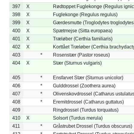
397
X
Rødtoppet Fuglekonge (Regulus ignica
398
X
Fuglekonge (Regulus regulus)
399
X
Gærdesmutte (Troglodytes troglodytes
400
X
Spætmejse (Sitta europaea)
401
X
Træløber (Certhia familiaris)
402
X
Korttået Træløber (Certhia brachydact
403
*
Rosenstær (Pastor roseus)
404
X
Stær (Sturnus vulgaris)
405
*
Ensfarvet Stær (Sturnus unicolor)
406
*
Gulddrossel (Zoothera aurea)
407
*
Olivenskovdrossel (Catharus ustulatus
408
*
Eremitdrossel (Catharus guttatus)
409
Ringdrossel (Turdus torquatus)
410
X
Solsort (Turdus merula)
411
*
Gråstrubet Drossel (Turdus obscurus)