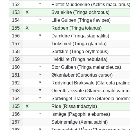
152
*
Plettet Mudderklire (Actitis macularius
153
X
Svaleklire (Tringa ochropus)
154
*
Lille Gulben (Tringa flavipes)
155
X
Rødben (Tringa totanus)
156
*
Damklire (Tringa stagnatilis)
157
Tinksmed (Tringa glareola)
158
Sortklire (Tringa erythropus)
159
Hvidklire (Tringa nebularia)
160
*
Stor Gulben (Tringa melanoleuca)
161
*
Ørkenløber (Cursorius cursor)
162
*
Rødvinget Braksvale (Glareola pratinc
163
*
Orientbraksvale (Glareola maldivarum
164
*
Sortvinget Braksvale (Glareola nordm
165
X
Ride (Rissa tridactyla)
166
*
Ismåge (Pagophila eburnea)
167
Sabinemåge (Xema sabini)
168
*
Tyndnæbbet Måge (Chroicocephalus 