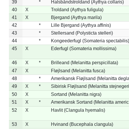
39
*
Halsbåndstroldand (Aythya collaris)
40
X
Troldand (Aythya fuligula)
41
X
Bjergand (Aythya marila)
42
*
Lille Bjergand (Aythya affinis)
43
*
Stellersand (Polysticta stelleri)
44
*
Kongeederfugl (Somateria spectabilis
45
X
Ederfugl (Somateria mollissima)
46
X
*
Brilleand (Melanitta perspicillata)
47
X
Fløjlsand (Melanitta fusca)
48
*
Amerikansk Fløjlsand (Melanitta degla
49
X
*
Sibirisk Fløjlsand (Melanitta stejnegeri
50
X
Sortand (Melanitta nigra)
51
X
*
Amerikansk Sortand (Melanitta ameri
52
X
Havlit (Clangula hyemalis)
53
X
Hvinand (Bucephala clangula)