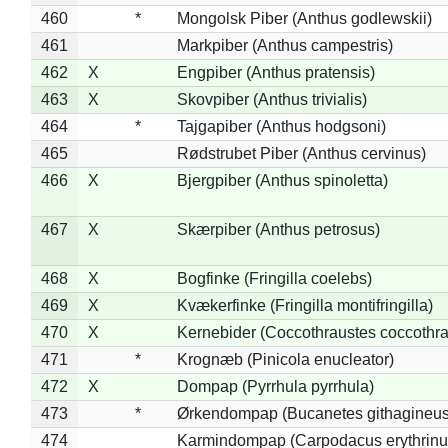
460
*
Mongolsk Piber (Anthus godlewskii)
461
Markpiber (Anthus campestris)
462
X
Engpiber (Anthus pratensis)
463
X
Skovpiber (Anthus trivialis)
464
*
Tajgapiber (Anthus hodgsoni)
465
Rødstrubet Piber (Anthus cervinus)
466
X
Bjergpiber (Anthus spinoletta)
467
X
Skærpiber (Anthus petrosus)
468
X
Bogfinke (Fringilla coelebs)
469
X
Kvækerfinke (Fringilla montifringilla)
470
X
Kernebider (Coccothraustes coccothra
471
*
Krognæb (Pinicola enucleator)
472
X
Dompap (Pyrrhula pyrrhula)
473
*
Ørkendompap (Bucanetes githagineus
474
Karmindompap (Carpodacus erythrinu