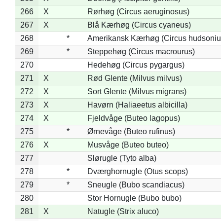
266
X
Rørhøg (Circus aeruginosus)
267
X
Blå Kærhøg (Circus cyaneus)
268
*
Amerikansk Kærhøg (Circus hudsoniu
269
*
Steppehøg (Circus macrourus)
270
Hedehøg (Circus pygargus)
271
X
Rød Glente (Milvus milvus)
272
X
Sort Glente (Milvus migrans)
273
X
Havørn (Haliaeetus albicilla)
274
X
Fjeldvåge (Buteo lagopus)
275
*
Ørnevåge (Buteo rufinus)
276
X
Musvåge (Buteo buteo)
277
Slørugle (Tyto alba)
278
*
Dværghornugle (Otus scops)
279
*
Sneugle (Bubo scandiacus)
280
Stor Hornugle (Bubo bubo)
281
X
Natugle (Strix aluco)