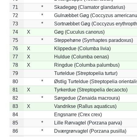
71
*
Skadegøg (Clamator glandarius)
72
*
Gulnæbbet Gøg (Coccyzus americanu
73
*
Sortnæbbet Gøg (Coccyzus erythropt
74
X
Gøg (Cuculus canorus)
75
*
Steppehøne (Syrrhaptes paradoxus)
76
X
Klippedue (Columba livia)
77
X
Huldue (Columba oenas)
78
X
Ringdue (Columba palumbus)
79
Turteldue (Streptopelia turtur)
80
*
Østlig Turteldue (Streptopelia orientali
81
X
Tyrkerdue (Streptopelia decaocto)
82
*
Sørgedue (Zenaida macroura)
83
X
Vandrikse (Rallus aquaticus)
84
Engsnarre (Crex crex)
85
*
Lille Rørvagtel (Porzana parva)
86
*
Dværgrørvagtel (Porzana pusilla)