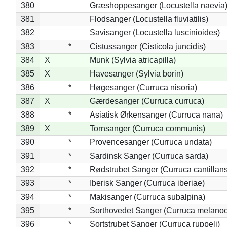
380
Græshoppesanger (Locustella naevia
381
Flodsanger (Locustella fluviatilis)
382
Savisanger (Locustella luscinioides)
383
*
Cistussanger (Cisticola juncidis)
384
X
Munk (Sylvia atricapilla)
385
X
Havesanger (Sylvia borin)
386
*
Høgesanger (Curruca nisoria)
387
X
Gærdesanger (Curruca curruca)
388
*
Asiatisk Ørkensanger (Curruca nana)
389
X
Tornsanger (Curruca communis)
390
*
Provencesanger (Curruca undata)
391
*
Sardinsk Sanger (Curruca sarda)
392
*
Rødstrubet Sanger (Curruca cantillans
393
*
Iberisk Sanger (Curruca iberiae)
394
*
Makisanger (Curruca subalpina)
395
*
Sorthovedet Sanger (Curruca melano
396
*
Sortstrubet Sanger (Curruca ruppeli)