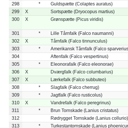
298
*
Guldspætte (Colaptes auratus)
299
X
Sortspætte (Dryocopus martius)
300
X
Grønspætte (Picus viridis)
301
*
Lille Tårnfalk (Falco naumanni)
302
X
Tårnfalk (Falco tinnunculus)
303
*
Amerikansk Tårnfalk (Falco sparverius
304
Aftenfalk (Falco vespertinus)
305
*
Eleonorafalk (Falco eleonorae)
306
X
Dværgfalk (Falco columbarius)
307
X
Lærkefalk (Falco subbuteo)
308
*
Slagfalk (Falco cherrug)
309
*
Jagtfalk (Falco rusticolus)
310
X
Vandrefalk (Falco peregrinus)
311
*
Brun Tornskade (Lanius cristatus)
312
Rødrygget Tornskade (Lanius collurio)
313
*
Turkestantornskade (Lanius phoenicur