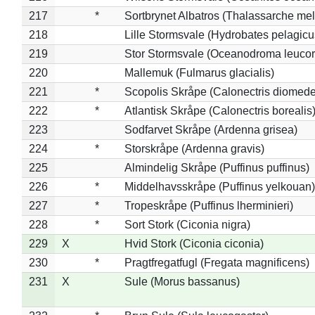
217
*
Sortbrynet Albatros (Thalassarche me
218
Lille Stormsvale (Hydrobates pelagicu
219
Stor Stormsvale (Oceanodroma leuco
220
Mallemuk (Fulmarus glacialis)
221
*
Scopolis Skråpe (Calonectris diomed
222
*
Atlantisk Skråpe (Calonectris borealis
223
Sodfarvet Skråpe (Ardenna grisea)
224
*
Storskråpe (Ardenna gravis)
225
Almindelig Skråpe (Puffinus puffinus)
226
*
Middelhavsskråpe (Puffinus yelkouan)
227
*
Tropeskråpe (Puffinus lherminieri)
228
*
Sort Stork (Ciconia nigra)
229
X
Hvid Stork (Ciconia ciconia)
230
*
Pragtfregatfugl (Fregata magnificens)
231
X
Sule (Morus bassanus)