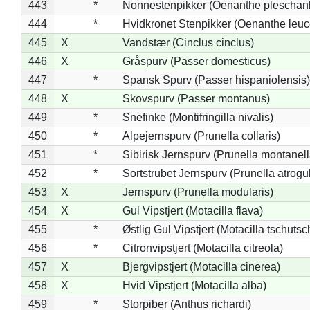
443
*
Nonnestenpikker (Oenanthe pleschan
444
*
Hvidkronet Stenpikker (Oenanthe leu
445
X
Vandstær (Cinclus cinclus)
446
X
Gråspurv (Passer domesticus)
447
*
Spansk Spurv (Passer hispaniolensis)
448
X
Skovspurv (Passer montanus)
449
*
Snefinke (Montifringilla nivalis)
450
*
Alpejernspurv (Prunella collaris)
451
*
Sibirisk Jernspurv (Prunella montanell
452
*
Sortstrubet Jernspurv (Prunella atrogul
453
X
Jernspurv (Prunella modularis)
454
X
Gul Vipstjert (Motacilla flava)
455
*
Østlig Gul Vipstjert (Motacilla tschuts
456
*
Citronvipstjert (Motacilla citreola)
457
X
Bjergvipstjert (Motacilla cinerea)
458
X
Hvid Vipstjert (Motacilla alba)
459
*
Storpiber (Anthus richardi)