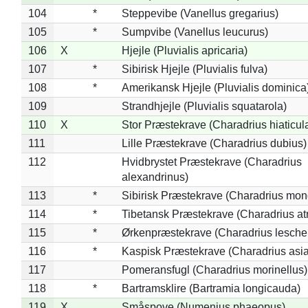
104
*
Steppevibe (Vanellus gregarius)
105
*
Sumpvibe (Vanellus leucurus)
106
X
Hjejle (Pluvialis apricaria)
107
*
Sibirisk Hjejle (Pluvialis fulva)
108
*
Amerikansk Hjejle (Pluvialis dominica
109
Strandhjejle (Pluvialis squatarola)
110
X
Stor Præstekrave (Charadrius hiaticul
111
Lille Præstekrave (Charadrius dubius)
112
Hvidbrystet Præstekrave (Charadrius
alexandrinus)
113
*
Sibirisk Præstekrave (Charadrius mon
114
*
Tibetansk Præstekrave (Charadrius atr
115
*
Ørkenpræstekrave (Charadrius leschen
116
*
Kaspisk Præstekrave (Charadrius asia
117
Pomeransfugl (Charadrius morinellus)
118
*
Bartramsklire (Bartramia longicauda)
119
X
Småspove (Numenius phaeopus)