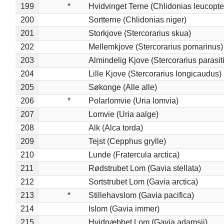
199
*
Hvidvinget Terne (Chlidonias leucopte
200
Sortterne (Chlidonias niger)
201
Storkjove (Stercorarius skua)
202
Mellemkjove (Stercorarius pomarinus)
203
Almindelig Kjove (Stercorarius parasit
204
Lille Kjove (Stercorarius longicaudus)
205
Søkonge (Alle alle)
206
*
Polarlomvie (Uria lomvia)
207
Lomvie (Uria aalge)
208
Alk (Alca torda)
209
Tejst (Cepphus grylle)
210
Lunde (Fratercula arctica)
211
Rødstrubet Lom (Gavia stellata)
212
Sortstrubet Lom (Gavia arctica)
213
*
Stillehavslom (Gavia pacifica)
214
Islom (Gavia immer)
215
Hvidnæbbet Lom (Gavia adamsii)