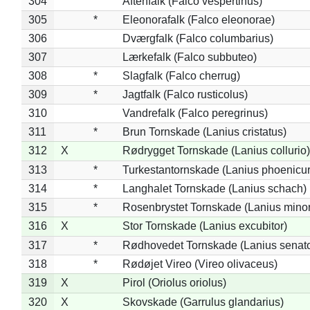
304
Aftenfalk (Falco vespertinus)
305
*
Eleonorafalk (Falco eleonorae)
306
Dværgfalk (Falco columbarius)
307
Lærkefalk (Falco subbuteo)
308
*
Slagfalk (Falco cherrug)
309
*
Jagtfalk (Falco rusticolus)
310
Vandrefalk (Falco peregrinus)
311
*
Brun Tornskade (Lanius cristatus)
312
X
Rødrygget Tornskade (Lanius collurio)
313
*
Turkestantornskade (Lanius phoenicur
314
*
Langhalet Tornskade (Lanius schach)
315
*
Rosenbrystet Tornskade (Lanius minor
316
X
Stor Tornskade (Lanius excubitor)
317
*
Rødhovedet Tornskade (Lanius senato
318
*
Rødøjet Vireo (Vireo olivaceus)
319
X
Pirol (Oriolus oriolus)
320
X
Skovskade (Garrulus glandarius)