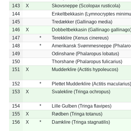
143
X
Skovsneppe (Scolopax rusticola)
144
Enkeltbekkasin (Lymnocryptes minimu
145
Tredækker (Gallinago media)
146
X
Dobbeltbekkasin (Gallinago gallinago
147
*
Terekklire (Xenus cinereus)
148
*
Amerikansk Svømmesneppe (Phalaropu
149
Odinshane (Phalaropus lobatus)
150
Thorshane (Phalaropus fulicarius)
151
X
Mudderklire (Actitis hypoleucos)
152
*
Plettet Mudderklire (Actitis macularius
153
X
Svaleklire (Tringa ochropus)
154
*
Lille Gulben (Tringa flavipes)
155
X
Rødben (Tringa totanus)
156
X
*
Damklire (Tringa stagnatilis)