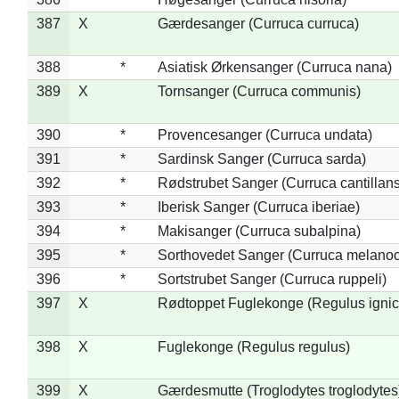
387
X
Gærdesanger (Curruca curruca)
388
*
Asiatisk Ørkensanger (Curruca nana)
389
X
Tornsanger (Curruca communis)
390
*
Provencesanger (Curruca undata)
391
*
Sardinsk Sanger (Curruca sarda)
392
*
Rødstrubet Sanger (Curruca cantillans
393
*
Iberisk Sanger (Curruca iberiae)
394
*
Makisanger (Curruca subalpina)
395
*
Sorthovedet Sanger (Curruca melano
396
*
Sortstrubet Sanger (Curruca ruppeli)
397
X
Rødtoppet Fuglekonge (Regulus ignica
398
X
Fuglekonge (Regulus regulus)
399
X
Gærdesmutte (Troglodytes troglodytes