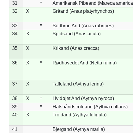
31
*
Amerikansk Pibeand (Mareca america
32
X
Gråand (Anas platyrhynchos)
33
*
Sortbrun And (Anas rubripes)
34
X
Spidsand (Anas acuta)
35
X
Krikand (Anas crecca)
36
X
*
Rødhovedet And (Netta rufina)
37
X
Taffeland (Aythya ferina)
38
X
*
Hvidøjet And (Aythya nyroca)
39
*
Halsbåndstroldand (Aythya collaris)
40
X
Troldand (Aythya fuligula)
41
Bjergand (Aythya marila)