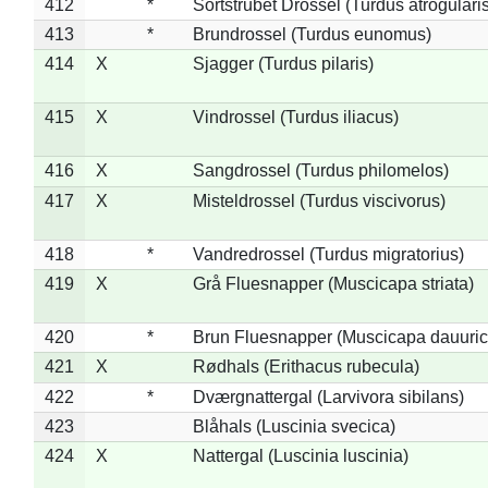
412
*
Sortstrubet Drossel (Turdus atrogularis
413
*
Brundrossel (Turdus eunomus)
414
X
Sjagger (Turdus pilaris)
415
X
Vindrossel (Turdus iliacus)
416
X
Sangdrossel (Turdus philomelos)
417
X
Misteldrossel (Turdus viscivorus)
418
*
Vandredrossel (Turdus migratorius)
419
X
Grå Fluesnapper (Muscicapa striata)
420
*
Brun Fluesnapper (Muscicapa dauuric
421
X
Rødhals (Erithacus rubecula)
422
*
Dværgnattergal (Larvivora sibilans)
423
Blåhals (Luscinia svecica)
424
X
Nattergal (Luscinia luscinia)