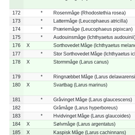
172
*
Rosenmåge (Rhodostethia rosea)
173
*
Lattermåge (Leucophaeus atricilla)
174
*
Præriemåge (Leucophaeus pipixcan)
175
*
Audouinsmåge (Ichthyaetus audouinii
176
X
Sorthovedet Måge (Ichthyaetus melan
177
*
Stor Sorthovedet Måge (Ichthyaetus ic
178
X
Stormmåge (Larus canus)
179
*
Ringnæbbet Måge (Larus delawarensi
180
X
Svartbag (Larus marinus)
181
*
Gråvinget Måge (Larus glaucescens)
182
Gråmåge (Larus hyperboreus)
183
*
Hvidvinget Måge (Larus glaucoides)
184
X
Sølvmåge (Larus argentatus)
185
X
Kaspisk Måge (Larus cachinnans)