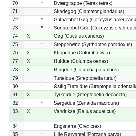
70
*
Dværgtrappe (Tetrax tetrax)
71
*
Skadegøg (Clamator glandarius)
72
*
Gulnæbbet Gøg (Coccyzus americanu
73
*
Sortnæbbet Gøg (Coccyzus erythropt
74
X
Gøg (Cuculus canorus)
75
*
Steppehøne (Syrrhaptes paradoxus)
76
X
Klippedue (Columba livia)
77
X
Huldue (Columba oenas)
78
X
Ringdue (Columba palumbus)
79
Turteldue (Streptopelia turtur)
80
*
Østlig Turteldue (Streptopelia orientali
81
X
Tyrkerdue (Streptopelia decaocto)
82
*
Sørgedue (Zenaida macroura)
83
X
Vandrikse (Rallus aquaticus)
84
Engsnarre (Crex crex)
85
*
Lille Rørvagtel (Porzana parva)