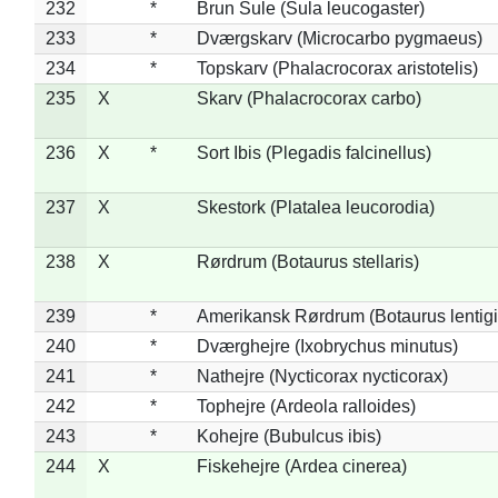
232
*
Brun Sule (Sula leucogaster)
233
*
Dværgskarv (Microcarbo pygmaeus)
234
*
Topskarv (Phalacrocorax aristotelis)
235
X
Skarv (Phalacrocorax carbo)
236
X
*
Sort Ibis (Plegadis falcinellus)
237
X
Skestork (Platalea leucorodia)
238
X
Rørdrum (Botaurus stellaris)
239
*
Amerikansk Rørdrum (Botaurus lentig
240
*
Dværghejre (Ixobrychus minutus)
241
*
Nathejre (Nycticorax nycticorax)
242
*
Tophejre (Ardeola ralloides)
243
*
Kohejre (Bubulcus ibis)
244
X
Fiskehejre (Ardea cinerea)