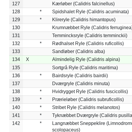
127
Kærløber (Calidris falcinellus)
128
*
Spidshalet Ryle (Calidris acuminata)
129
*
Klireryle (Calidris himantopus)
130
Krumnæbbet Ryle (Calidris ferruginea
131
Temmincksryle (Calidris temminckii)
132
*
Rødhalset Ryle (Calidris ruficollis)
133
Sandløber (Calidris alba)
134
X
Almindelig Ryle (Calidris alpina)
135
Sortgrå Ryle (Calidris maritima)
136
*
Bairdsryle (Calidris bairdii)
137
Dværgryle (Calidris minuta)
138
*
Hvidrygget Ryle (Calidris fuscicollis)
139
*
Prærieløber (Calidris subruficollis)
140
*
Stribet Ryle (Calidris melanotos)
141
*
Tyknæbbet Dværgryle (Calidris pusilla
142
*
Langnæbbet Sneppeklire (Limnodrom
scolopaceus)