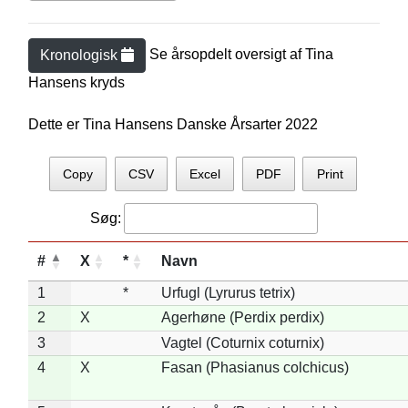
Se årsopdelt oversigt af
Tina
Kronologisk
Hansen
s kryds
Dette er Tina Hansens Danske Årsarter 2022
Copy
CSV
Excel
PDF
Print
Søg:
#
X
*
Navn
1
*
Urfugl (Lyrurus tetrix)
2
X
Agerhøne (Perdix perdix)
3
Vagtel (Coturnix coturnix)
4
X
Fasan (Phasianus colchicus)