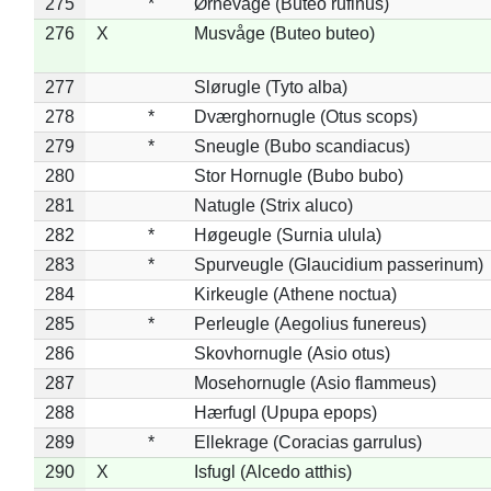
275
*
Ørnevåge (Buteo rufinus)
276
X
Musvåge (Buteo buteo)
277
Slørugle (Tyto alba)
278
*
Dværghornugle (Otus scops)
279
*
Sneugle (Bubo scandiacus)
280
Stor Hornugle (Bubo bubo)
281
Natugle (Strix aluco)
282
*
Høgeugle (Surnia ulula)
283
*
Spurveugle (Glaucidium passerinum)
284
Kirkeugle (Athene noctua)
285
*
Perleugle (Aegolius funereus)
286
Skovhornugle (Asio otus)
287
Mosehornugle (Asio flammeus)
288
Hærfugl (Upupa epops)
289
*
Ellekrage (Coracias garrulus)
290
X
Isfugl (Alcedo atthis)