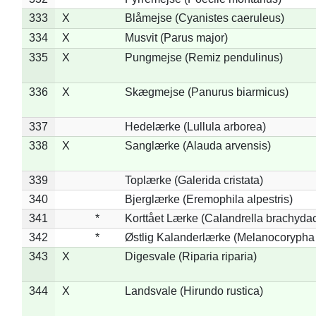
333
X
Blåmejse (Cyanistes caeruleus)
334
X
Musvit (Parus major)
335
X
Pungmejse (Remiz pendulinus)
336
X
Skægmejse (Panurus biarmicus)
337
Hedelærke (Lullula arborea)
338
X
Sanglærke (Alauda arvensis)
339
Toplærke (Galerida cristata)
340
Bjerglærke (Eremophila alpestris)
341
*
Korttået Lærke (Calandrella brachydac
342
*
Østlig Kalanderlærke (Melanocorypha
343
X
Digesvale (Riparia riparia)
344
X
Landsvale (Hirundo rustica)