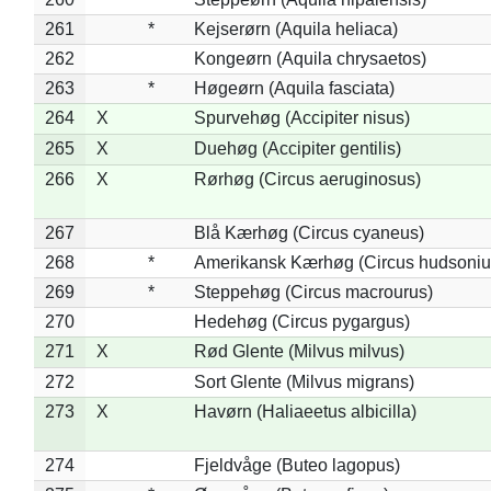
261
*
Kejserørn (Aquila heliaca)
262
Kongeørn (Aquila chrysaetos)
263
*
Høgeørn (Aquila fasciata)
264
X
Spurvehøg (Accipiter nisus)
265
X
Duehøg (Accipiter gentilis)
266
X
Rørhøg (Circus aeruginosus)
267
Blå Kærhøg (Circus cyaneus)
268
*
Amerikansk Kærhøg (Circus hudsoniu
269
*
Steppehøg (Circus macrourus)
270
Hedehøg (Circus pygargus)
271
X
Rød Glente (Milvus milvus)
272
Sort Glente (Milvus migrans)
273
X
Havørn (Haliaeetus albicilla)
274
Fjeldvåge (Buteo lagopus)