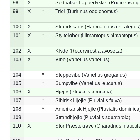
98
X
Sorthalset Lappedykker (Podiceps nigri
99
X
*
Triel (Burhinus oedicnemus)
100
X
Strandskade (Haematopus ostralegus
101
X
*
Stylteløber (Himantopus himantopus)
102
X
Klyde (Recurvirostra avosetta)
103
X
Vibe (Vanellus vanellus)
104
*
Steppevibe (Vanellus gregarius)
105
*
Sumpvibe (Vanellus leucurus)
106
X
Hjejle (Pluvialis apricaria)
107
*
Sibirisk Hjejle (Pluvialis fulva)
108
*
Amerikansk Hjejle (Pluvialis dominica
109
Strandhjejle (Pluvialis squatarola)
110
X
Stor Præstekrave (Charadrius hiaticul