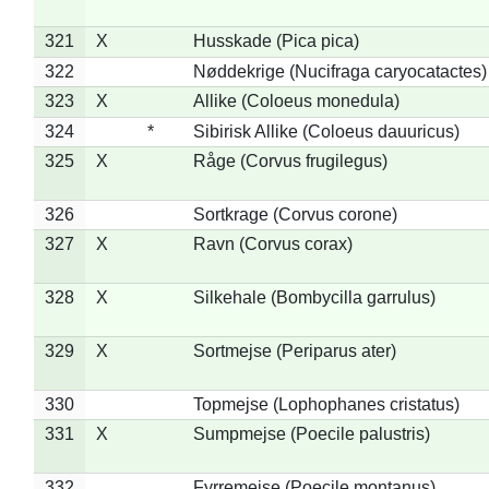
321
X
Husskade (Pica pica)
322
Nøddekrige (Nucifraga caryocatactes)
323
X
Allike (Coloeus monedula)
324
*
Sibirisk Allike (Coloeus dauuricus)
325
X
Råge (Corvus frugilegus)
326
Sortkrage (Corvus corone)
327
X
Ravn (Corvus corax)
328
X
Silkehale (Bombycilla garrulus)
329
X
Sortmejse (Periparus ater)
330
Topmejse (Lophophanes cristatus)
331
X
Sumpmejse (Poecile palustris)
332
Fyrremejse (Poecile montanus)