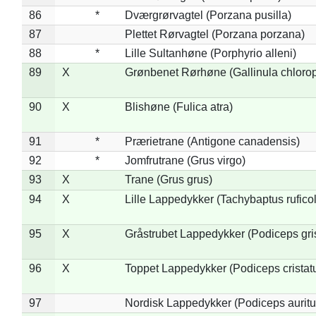
86
*
Dværgrørvagtel (Porzana pusilla)
87
Plettet Rørvagtel (Porzana porzana)
88
*
Lille Sultanhøne (Porphyrio alleni)
89
X
Grønbenet Rørhøne (Gallinula chloro
90
X
Blishøne (Fulica atra)
91
*
Prærietrane (Antigone canadensis)
92
*
Jomfrutrane (Grus virgo)
93
X
Trane (Grus grus)
94
X
Lille Lappedykker (Tachybaptus ruficol
95
X
Gråstrubet Lappedykker (Podiceps gr
96
X
Toppet Lappedykker (Podiceps cristat
97
Nordisk Lappedykker (Podiceps auritu