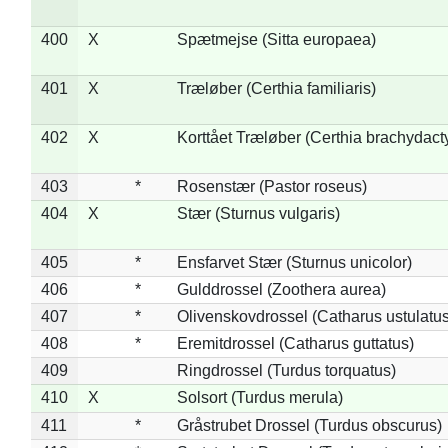
400
X
Spætmejse (Sitta europaea)
401
X
Træløber (Certhia familiaris)
402
X
Korttået Træløber (Certhia brachydact
403
*
Rosenstær (Pastor roseus)
404
X
Stær (Sturnus vulgaris)
405
*
Ensfarvet Stær (Sturnus unicolor)
406
*
Gulddrossel (Zoothera aurea)
407
*
Olivenskovdrossel (Catharus ustulatus
408
*
Eremitdrossel (Catharus guttatus)
409
Ringdrossel (Turdus torquatus)
410
X
Solsort (Turdus merula)
411
*
Gråstrubet Drossel (Turdus obscurus)