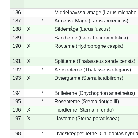
186
Middelhavssølvmåge (Larus michahell
187
*
Armensk Måge (Larus armenicus)
188
X
Sildemåge (Larus fuscus)
189
Sandterne (Gelochelidon nilotica)
190
X
Rovterne (Hydroprogne caspia)
191
X
Splitterne (Thalasseus sandvicensis)
192
*
Aztekerterne (Thalasseus elegans)
193
X
Dværgterne (Sternula albifrons)
194
*
Brilleterne (Onychoprion anaethetus)
195
*
Rosenterne (Sterna dougallii)
196
X
Fjordterne (Sterna hirundo)
197
X
Havterne (Sterna paradisaea)
198
*
Hvidskægget Terne (Chlidonias hybrid