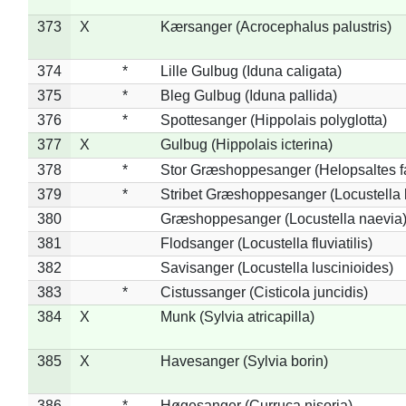
373
X
Kærsanger (Acrocephalus palustris)
374
*
Lille Gulbug (Iduna caligata)
375
*
Bleg Gulbug (Iduna pallida)
376
*
Spottesanger (Hippolais polyglotta)
377
X
Gulbug (Hippolais icterina)
378
*
Stor Græshoppesanger (Helopsaltes fa
379
*
Stribet Græshoppesanger (Locustella 
380
Græshoppesanger (Locustella naevia
381
Flodsanger (Locustella fluviatilis)
382
Savisanger (Locustella luscinioides)
383
*
Cistussanger (Cisticola juncidis)
384
X
Munk (Sylvia atricapilla)
385
X
Havesanger (Sylvia borin)
386
*
Høgesanger (Curruca nisoria)