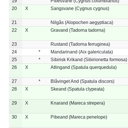
19
Pibesvane (Cygnus columbianus)
20
X
Sangsvane (Cygnus cygnus)
21
Nilgås (Alopochen aegyptiaca)
22
X
Gravand (Tadorna tadorna)
23
Rustand (Tadorna ferruginea)
24
*
Mandarinand (Aix galericulata)
25
*
Sibirisk Krikand (Sibirionetta formosa)
26
X
Atlingand (Spatula querquedula)
27
*
Blåvinget And (Spatula discors)
28
X
Skeand (Spatula clypeata)
29
X
Knarand (Mareca strepera)
30
X
Pibeand (Mareca penelope)