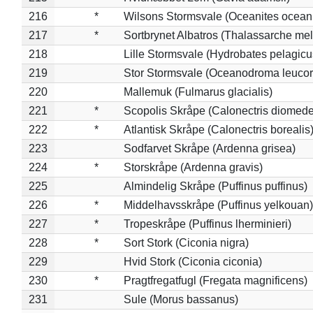
216
*
Wilsons Stormsvale (Oceanites ocean
217
*
Sortbrynet Albatros (Thalassarche me
218
Lille Stormsvale (Hydrobates pelagicu
219
Stor Stormsvale (Oceanodroma leuco
220
Mallemuk (Fulmarus glacialis)
221
*
Scopolis Skråpe (Calonectris diomed
222
*
Atlantisk Skråpe (Calonectris borealis
223
Sodfarvet Skråpe (Ardenna grisea)
224
*
Storskråpe (Ardenna gravis)
225
Almindelig Skråpe (Puffinus puffinus)
226
*
Middelhavsskråpe (Puffinus yelkouan)
227
*
Tropeskråpe (Puffinus lherminieri)
228
*
Sort Stork (Ciconia nigra)
229
Hvid Stork (Ciconia ciconia)
230
*
Pragtfregatfugl (Fregata magnificens)
231
Sule (Morus bassanus)