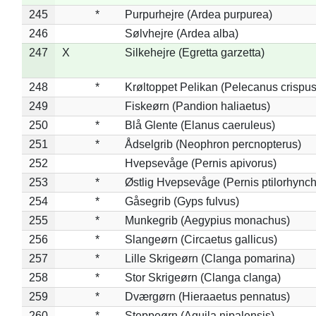
245
*
Purpurhejre (Ardea purpurea)
246
Sølvhejre (Ardea alba)
247
X
Silkehejre (Egretta garzetta)
248
*
Krøltoppet Pelikan (Pelecanus crispus
249
Fiskeørn (Pandion haliaetus)
250
*
Blå Glente (Elanus caeruleus)
251
*
Ådselgrib (Neophron percnopterus)
252
Hvepsevåge (Pernis apivorus)
253
*
Østlig Hvepsevåge (Pernis ptilorhync
254
*
Gåsegrib (Gyps fulvus)
255
*
Munkegrib (Aegypius monachus)
256
*
Slangeørn (Circaetus gallicus)
257
*
Lille Skrigeørn (Clanga pomarina)
258
*
Stor Skrigeørn (Clanga clanga)
259
*
Dværgørn (Hieraaetus pennatus)
260
*
Steppeørn (Aquila nipalensis)