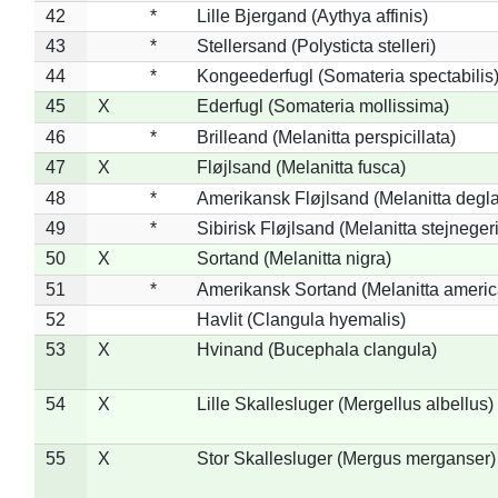
42
*
Lille Bjergand (Aythya affinis)
43
*
Stellersand (Polysticta stelleri)
44
*
Kongeederfugl (Somateria spectabilis
45
X
Ederfugl (Somateria mollissima)
46
*
Brilleand (Melanitta perspicillata)
47
X
Fløjlsand (Melanitta fusca)
48
*
Amerikansk Fløjlsand (Melanitta degla
49
*
Sibirisk Fløjlsand (Melanitta stejnegeri
50
X
Sortand (Melanitta nigra)
51
*
Amerikansk Sortand (Melanitta ameri
52
Havlit (Clangula hyemalis)
53
X
Hvinand (Bucephala clangula)
54
X
Lille Skallesluger (Mergellus albellus)
55
X
Stor Skallesluger (Mergus merganser)