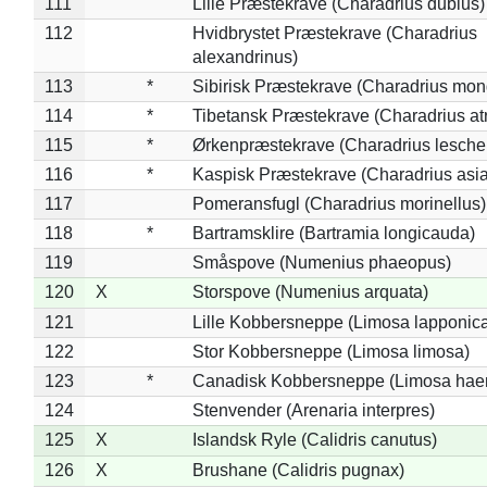
111
Lille Præstekrave (Charadrius dubius)
112
Hvidbrystet Præstekrave (Charadrius
alexandrinus)
113
*
Sibirisk Præstekrave (Charadrius mon
114
*
Tibetansk Præstekrave (Charadrius atr
115
*
Ørkenpræstekrave (Charadrius leschen
116
*
Kaspisk Præstekrave (Charadrius asia
117
Pomeransfugl (Charadrius morinellus)
118
*
Bartramsklire (Bartramia longicauda)
119
Småspove (Numenius phaeopus)
120
X
Storspove (Numenius arquata)
121
Lille Kobbersneppe (Limosa lapponic
122
Stor Kobbersneppe (Limosa limosa)
123
*
Canadisk Kobbersneppe (Limosa hae
124
Stenvender (Arenaria interpres)
125
X
Islandsk Ryle (Calidris canutus)
126
X
Brushane (Calidris pugnax)