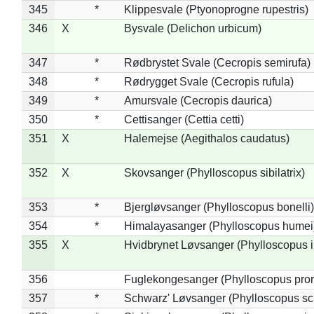
345
*
Klippesvale (Ptyonoprogne rupestris)
346
X
Bysvale (Delichon urbicum)
347
*
Rødbrystet Svale (Cecropis semirufa)
348
*
Rødrygget Svale (Cecropis rufula)
349
*
Amursvale (Cecropis daurica)
350
*
Cettisanger (Cettia cetti)
351
X
Halemejse (Aegithalos caudatus)
352
X
Skovsanger (Phylloscopus sibilatrix)
353
*
Bjergløvsanger (Phylloscopus bonelli)
354
*
Himalayasanger (Phylloscopus humei
355
X
Hvidbrynet Løvsanger (Phylloscopus i
356
Fuglekongesanger (Phylloscopus pror
357
*
Schwarz' Løvsanger (Phylloscopus sc