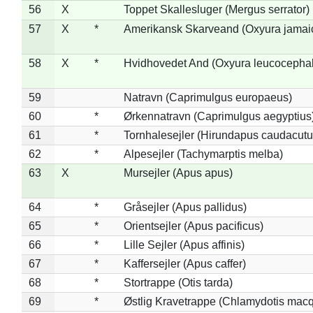
56
X
Toppet Skallesluger (Mergus serrator)
57
X
*
Amerikansk Skarveand (Oxyura jamai
58
X
*
Hvidhovedet And (Oxyura leucocepha
59
Natravn (Caprimulgus europaeus)
60
*
Ørkennatravn (Caprimulgus aegyptius
61
*
Tornhalesejler (Hirundapus caudacutu
62
*
Alpesejler (Tachymarptis melba)
63
X
Mursejler (Apus apus)
64
*
Gråsejler (Apus pallidus)
65
*
Orientsejler (Apus pacificus)
66
*
Lille Sejler (Apus affinis)
67
*
Kaffersejler (Apus caffer)
68
*
Stortrappe (Otis tarda)
69
*
Østlig Kravetrappe (Chlamydotis macq