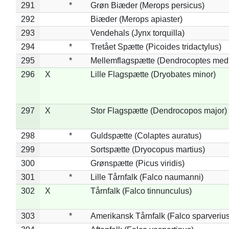
291
*
Grøn Biæder (Merops persicus)
292
Biæder (Merops apiaster)
293
Vendehals (Jynx torquilla)
294
*
Tretået Spætte (Picoides tridactylus)
295
*
Mellemflagspætte (Dendrocoptes med
296
X
Lille Flagspætte (Dryobates minor)
297
X
Stor Flagspætte (Dendrocopos major)
298
*
Guldspætte (Colaptes auratus)
299
Sortspætte (Dryocopus martius)
300
Grønspætte (Picus viridis)
301
*
Lille Tårnfalk (Falco naumanni)
302
X
Tårnfalk (Falco tinnunculus)
303
*
Amerikansk Tårnfalk (Falco sparverius