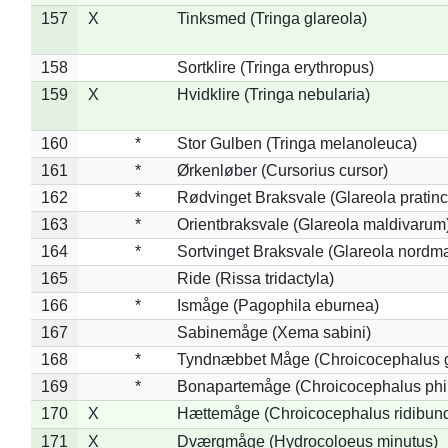
157
X
Tinksmed (Tringa glareola)
158
Sortklire (Tringa erythropus)
159
X
Hvidklire (Tringa nebularia)
160
*
Stor Gulben (Tringa melanoleuca)
161
*
Ørkenløber (Cursorius cursor)
162
*
Rødvinget Braksvale (Glareola pratinc
163
*
Orientbraksvale (Glareola maldivarum
164
*
Sortvinget Braksvale (Glareola nordm
165
Ride (Rissa tridactyla)
166
*
Ismåge (Pagophila eburnea)
167
Sabinemåge (Xema sabini)
168
*
Tyndnæbbet Måge (Chroicocephalus 
169
*
Bonapartemåge (Chroicocephalus phil
170
X
Hættemåge (Chroicocephalus ridibun
171
X
Dværgmåge (Hydrocoloeus minutus)