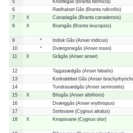
5
Knortegås (Branta bernicla)
6
Rødhalset Gås (Branta ruficollis)
7
X
Canadagås (Branta canadensis)
8
X
Bramgås (Branta leucopsis)
9
*
Indisk Gås (Anser indicus)
10
*
Dværgsnegås (Anser rossii)
11
X
Grågås (Anser anser)
12
Tajgasædgås (Anser fabalis)
13
Kortnæbbet Gås (Anser brachyrhynch
14
Tundrasædgås (Anser serrirostris)
15
X
Blisgås (Anser albifrons)
16
Dværggås (Anser erythropus)
17
Sortsvane (Cygnus atratus)
18
X
Knopsvane (Cygnus olor)