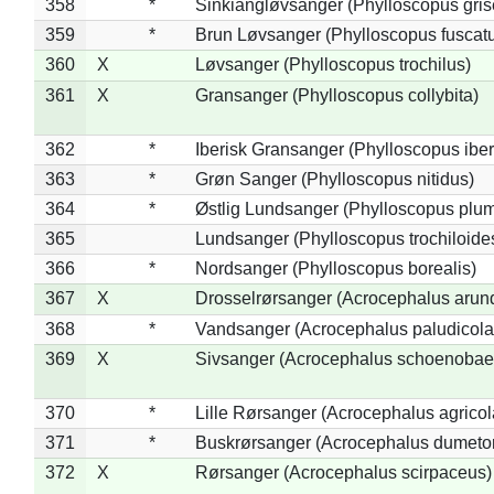
358
*
Sinkiangløvsanger (Phylloscopus gris
359
*
Brun Løvsanger (Phylloscopus fuscat
360
X
Løvsanger (Phylloscopus trochilus)
361
X
Gransanger (Phylloscopus collybita)
362
*
Iberisk Gransanger (Phylloscopus iber
363
*
Grøn Sanger (Phylloscopus nitidus)
364
*
Østlig Lundsanger (Phylloscopus plum
365
Lundsanger (Phylloscopus trochiloide
366
*
Nordsanger (Phylloscopus borealis)
367
X
Drosselrørsanger (Acrocephalus arun
368
*
Vandsanger (Acrocephalus paludicola
369
X
Sivsanger (Acrocephalus schoenobae
370
*
Lille Rørsanger (Acrocephalus agricol
371
*
Buskrørsanger (Acrocephalus dumeto
372
X
Rørsanger (Acrocephalus scirpaceus)