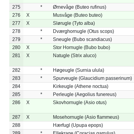
275
*
Ørnevåge (Buteo rufinus)
276
X
Musvåge (Buteo buteo)
277
X
Slørugle (Tyto alba)
278
*
Dværghornugle (Otus scops)
279
*
Sneugle (Bubo scandiacus)
280
X
Stor Hornugle (Bubo bubo)
281
X
Natugle (Strix aluco)
282
*
Høgeugle (Surnia ulula)
283
*
Spurveugle (Glaucidium passerinum)
284
Kirkeugle (Athene noctua)
285
*
Perleugle (Aegolius funereus)
286
X
Skovhornugle (Asio otus)
287
X
Mosehornugle (Asio flammeus)
288
Hærfugl (Upupa epops)
289
*
Ellekrage (Coracias garrulus)