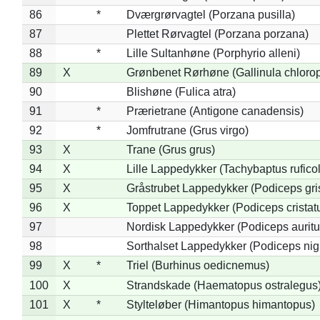
86
*
Dværgrørvagtel (Porzana pusilla)
87
Plettet Rørvagtel (Porzana porzana)
88
*
Lille Sultanhøne (Porphyrio alleni)
89
X
Grønbenet Rørhøne (Gallinula chloro
90
Blishøne (Fulica atra)
91
*
Prærietrane (Antigone canadensis)
92
*
Jomfrutrane (Grus virgo)
93
X
Trane (Grus grus)
94
X
Lille Lappedykker (Tachybaptus ruficol
95
X
Gråstrubet Lappedykker (Podiceps gr
96
X
Toppet Lappedykker (Podiceps cristat
97
Nordisk Lappedykker (Podiceps auritu
98
Sorthalset Lappedykker (Podiceps nigri
99
X
*
Triel (Burhinus oedicnemus)
100
X
Strandskade (Haematopus ostralegus
101
X
*
Stylteløber (Himantopus himantopus)