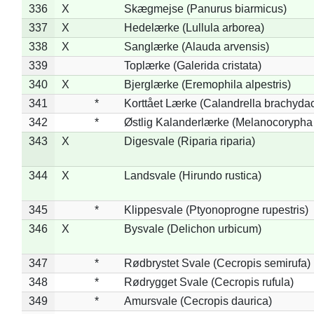
336
X
Skægmejse (Panurus biarmicus)
337
X
Hedelærke (Lullula arborea)
338
X
Sanglærke (Alauda arvensis)
339
Toplærke (Galerida cristata)
340
X
Bjerglærke (Eremophila alpestris)
341
*
Korttået Lærke (Calandrella brachydac
342
*
Østlig Kalanderlærke (Melanocorypha
343
X
Digesvale (Riparia riparia)
344
X
Landsvale (Hirundo rustica)
345
*
Klippesvale (Ptyonoprogne rupestris)
346
X
Bysvale (Delichon urbicum)
347
*
Rødbrystet Svale (Cecropis semirufa)
348
*
Rødrygget Svale (Cecropis rufula)
349
*
Amursvale (Cecropis daurica)