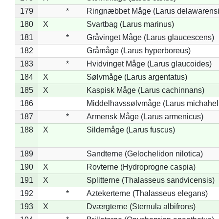
179
*
Ringnæbbet Måge (Larus delawarensi
180
X
Svartbag (Larus marinus)
181
*
Gråvinget Måge (Larus glaucescens)
182
Gråmåge (Larus hyperboreus)
183
*
Hvidvinget Måge (Larus glaucoides)
184
X
Sølvmåge (Larus argentatus)
185
X
Kaspisk Måge (Larus cachinnans)
186
Middelhavssølvmåge (Larus michahell
187
*
Armensk Måge (Larus armenicus)
188
X
Sildemåge (Larus fuscus)
189
Sandterne (Gelochelidon nilotica)
190
X
Rovterne (Hydroprogne caspia)
191
X
Splitterne (Thalasseus sandvicensis)
192
*
Aztekerterne (Thalasseus elegans)
193
X
Dværgterne (Sternula albifrons)