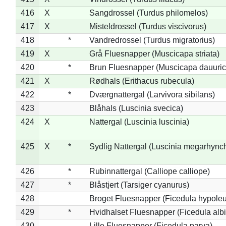
416
X
Sangdrossel (Turdus philomelos)
417
X
Misteldrossel (Turdus viscivorus)
418
*
Vandredrossel (Turdus migratorius)
419
X
Grå Fluesnapper (Muscicapa striata)
420
*
Brun Fluesnapper (Muscicapa dauuric
421
X
Rødhals (Erithacus rubecula)
422
*
Dværgnattergal (Larvivora sibilans)
423
Blåhals (Luscinia svecica)
424
X
Nattergal (Luscinia luscinia)
425
X
*
Sydlig Nattergal (Luscinia megarhync
426
*
Rubinnattergal (Calliope calliope)
427
*
Blåstjert (Tarsiger cyanurus)
428
Broget Fluesnapper (Ficedula hypole
429
*
Hvidhalset Fluesnapper (Ficedula albic
430
Lille Fluesnapper (Ficedula parva)