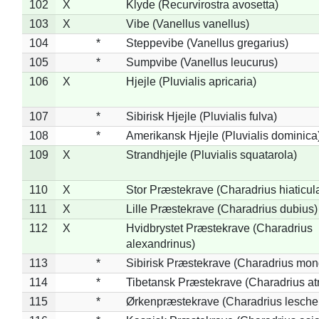
102
X
Klyde (Recurvirostra avosetta)
103
X
Vibe (Vanellus vanellus)
104
*
Steppevibe (Vanellus gregarius)
105
*
Sumpvibe (Vanellus leucurus)
106
X
Hjejle (Pluvialis apricaria)
107
*
Sibirisk Hjejle (Pluvialis fulva)
108
*
Amerikansk Hjejle (Pluvialis dominica
109
X
Strandhjejle (Pluvialis squatarola)
110
X
Stor Præstekrave (Charadrius hiaticul
111
X
Lille Præstekrave (Charadrius dubius)
112
X
Hvidbrystet Præstekrave (Charadrius
alexandrinus)
113
*
Sibirisk Præstekrave (Charadrius mon
114
*
Tibetansk Præstekrave (Charadrius atr
115
*
Ørkenpræstekrave (Charadrius leschen