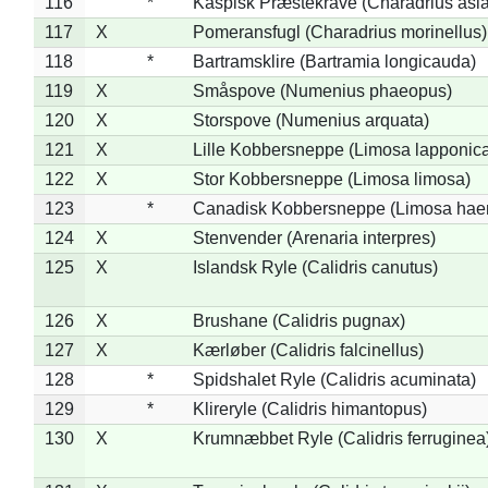
116
*
Kaspisk Præstekrave (Charadrius asia
117
X
Pomeransfugl (Charadrius morinellus)
118
*
Bartramsklire (Bartramia longicauda)
119
X
Småspove (Numenius phaeopus)
120
X
Storspove (Numenius arquata)
121
X
Lille Kobbersneppe (Limosa lapponic
122
X
Stor Kobbersneppe (Limosa limosa)
123
*
Canadisk Kobbersneppe (Limosa hae
124
X
Stenvender (Arenaria interpres)
125
X
Islandsk Ryle (Calidris canutus)
126
X
Brushane (Calidris pugnax)
127
X
Kærløber (Calidris falcinellus)
128
*
Spidshalet Ryle (Calidris acuminata)
129
*
Klireryle (Calidris himantopus)
130
X
Krumnæbbet Ryle (Calidris ferruginea