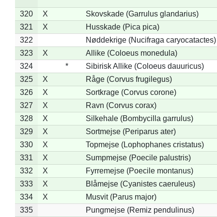
320
X
Skovskade (Garrulus glandarius)
321
X
Husskade (Pica pica)
322
Nøddekrige (Nucifraga caryocatactes)
323
X
Allike (Coloeus monedula)
324
*
Sibirisk Allike (Coloeus dauuricus)
325
X
Råge (Corvus frugilegus)
326
X
Sortkrage (Corvus corone)
327
X
Ravn (Corvus corax)
328
X
Silkehale (Bombycilla garrulus)
329
X
Sortmejse (Periparus ater)
330
X
Topmejse (Lophophanes cristatus)
331
X
Sumpmejse (Poecile palustris)
332
X
Fyrremejse (Poecile montanus)
333
X
Blåmejse (Cyanistes caeruleus)
334
X
Musvit (Parus major)
335
Pungmejse (Remiz pendulinus)