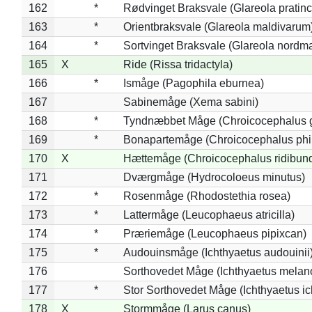
162
*
Rødvinget Braksvale (Glareola pratinc
163
*
Orientbraksvale (Glareola maldivarum
164
*
Sortvinget Braksvale (Glareola nordm
165
X
Ride (Rissa tridactyla)
166
*
Ismåge (Pagophila eburnea)
167
Sabinemåge (Xema sabini)
168
*
Tyndnæbbet Måge (Chroicocephalus 
169
*
Bonapartemåge (Chroicocephalus phil
170
X
Hættemåge (Chroicocephalus ridibun
171
Dværgmåge (Hydrocoloeus minutus)
172
*
Rosenmåge (Rhodostethia rosea)
173
*
Lattermåge (Leucophaeus atricilla)
174
*
Præriemåge (Leucophaeus pipixcan)
175
*
Audouinsmåge (Ichthyaetus audouinii
176
Sorthovedet Måge (Ichthyaetus melan
177
*
Stor Sorthovedet Måge (Ichthyaetus ic
178
X
Stormmåge (Larus canus)