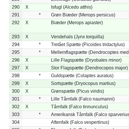
290
X
Isfugl (Alcedo atthis)
291
*
Grøn Biæder (Merops persicus)
292
X
Biæder (Merops apiaster)
293
X
Vendehals (Jynx torquilla)
294
*
Tretået Spætte (Picoides tridactylus)
295
*
Mellemflagspætte (Dendrocoptes med
296
X
Lille Flagspætte (Dryobates minor)
297
X
Stor Flagspætte (Dendrocopos major)
298
*
Guldspætte (Colaptes auratus)
299
X
Sortspætte (Dryocopus martius)
300
X
Grønspætte (Picus viridis)
301
*
Lille Tårnfalk (Falco naumanni)
302
X
Tårnfalk (Falco tinnunculus)
303
*
Amerikansk Tårnfalk (Falco sparverius
304
Aftenfalk (Falco vespertinus)