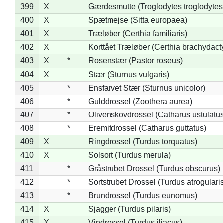
399
X
Gærdesmutte (Troglodytes troglodytes
400
X
Spætmejse (Sitta europaea)
401
X
Træløber (Certhia familiaris)
402
X
Korttået Træløber (Certhia brachydact
403
X
*
Rosenstær (Pastor roseus)
404
X
Stær (Sturnus vulgaris)
405
*
Ensfarvet Stær (Sturnus unicolor)
406
*
Gulddrossel (Zoothera aurea)
407
*
Olivenskovdrossel (Catharus ustulatus
408
*
Eremitdrossel (Catharus guttatus)
409
X
Ringdrossel (Turdus torquatus)
410
X
Solsort (Turdus merula)
411
*
Gråstrubet Drossel (Turdus obscurus)
412
*
Sortstrubet Drossel (Turdus atrogularis
413
*
Brundrossel (Turdus eunomus)
414
X
Sjagger (Turdus pilaris)
415
X
Vindrossel (Turdus iliacus)