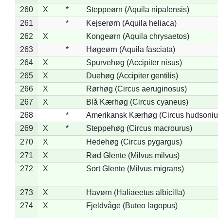
260
X
*
Steppeørn (Aquila nipalensis)
261
*
Kejserørn (Aquila heliaca)
262
X
Kongeørn (Aquila chrysaetos)
263
*
Høgeørn (Aquila fasciata)
264
X
Spurvehøg (Accipiter nisus)
265
X
Duehøg (Accipiter gentilis)
266
X
Rørhøg (Circus aeruginosus)
267
X
Blå Kærhøg (Circus cyaneus)
268
*
Amerikansk Kærhøg (Circus hudsoniu
269
X
*
Steppehøg (Circus macrourus)
270
X
Hedehøg (Circus pygargus)
271
X
Rød Glente (Milvus milvus)
272
X
Sort Glente (Milvus migrans)
273
X
Havørn (Haliaeetus albicilla)
274
X
Fjeldvåge (Buteo lagopus)