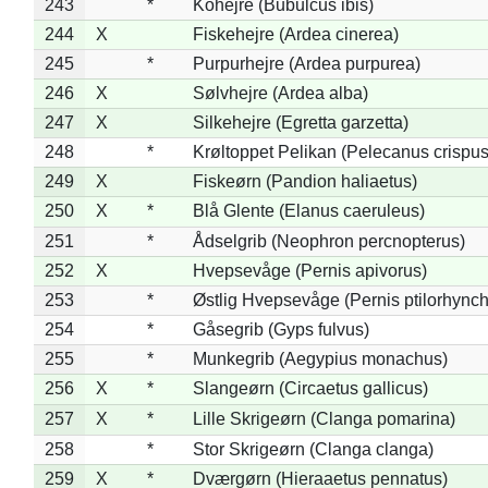
243
*
Kohejre (Bubulcus ibis)
244
X
Fiskehejre (Ardea cinerea)
245
*
Purpurhejre (Ardea purpurea)
246
X
Sølvhejre (Ardea alba)
247
X
Silkehejre (Egretta garzetta)
248
*
Krøltoppet Pelikan (Pelecanus crispus
249
X
Fiskeørn (Pandion haliaetus)
250
X
*
Blå Glente (Elanus caeruleus)
251
*
Ådselgrib (Neophron percnopterus)
252
X
Hvepsevåge (Pernis apivorus)
253
*
Østlig Hvepsevåge (Pernis ptilorhync
254
*
Gåsegrib (Gyps fulvus)
255
*
Munkegrib (Aegypius monachus)
256
X
*
Slangeørn (Circaetus gallicus)
257
X
*
Lille Skrigeørn (Clanga pomarina)
258
*
Stor Skrigeørn (Clanga clanga)
259
X
*
Dværgørn (Hieraaetus pennatus)