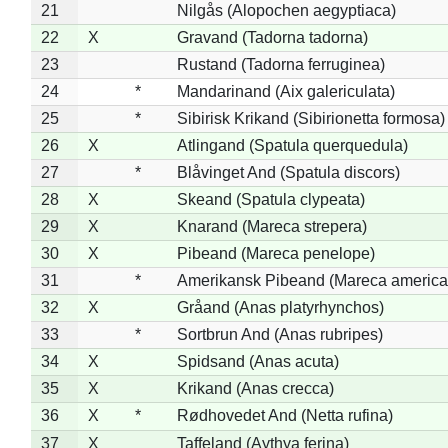
21
Nilgås (Alopochen aegyptiaca)
22
X
Gravand (Tadorna tadorna)
23
Rustand (Tadorna ferruginea)
24
*
Mandarinand (Aix galericulata)
25
*
Sibirisk Krikand (Sibirionetta formosa)
26
X
Atlingand (Spatula querquedula)
27
*
Blåvinget And (Spatula discors)
28
X
Skeand (Spatula clypeata)
29
X
Knarand (Mareca strepera)
30
X
Pibeand (Mareca penelope)
31
*
Amerikansk Pibeand (Mareca america
32
X
Gråand (Anas platyrhynchos)
33
*
Sortbrun And (Anas rubripes)
34
X
Spidsand (Anas acuta)
35
X
Krikand (Anas crecca)
36
X
*
Rødhovedet And (Netta rufina)
37
X
Taffeland (Aythya ferina)