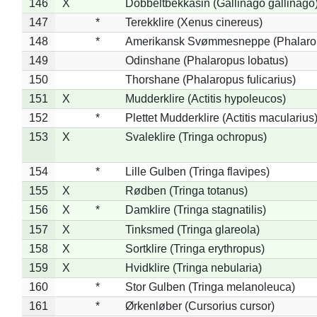
146
X
Dobbeltbekkasin (Gallinago gallinago
147
*
Terekklire (Xenus cinereus)
148
*
Amerikansk Svømmesneppe (Phalaropu
149
Odinshane (Phalaropus lobatus)
150
Thorshane (Phalaropus fulicarius)
151
X
Mudderklire (Actitis hypoleucos)
152
*
Plettet Mudderklire (Actitis macularius
153
X
Svaleklire (Tringa ochropus)
154
*
Lille Gulben (Tringa flavipes)
155
X
Rødben (Tringa totanus)
156
X
*
Damklire (Tringa stagnatilis)
157
X
Tinksmed (Tringa glareola)
158
X
Sortklire (Tringa erythropus)
159
X
Hvidklire (Tringa nebularia)
160
*
Stor Gulben (Tringa melanoleuca)
161
*
Ørkenløber (Cursorius cursor)