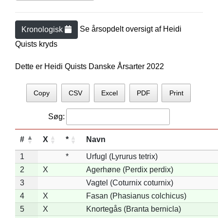
Se årsopdelt oversigt af
Heidi
Kronologisk
Quist
s kryds
Dette er Heidi Quists Danske Årsarter 2022
Copy
CSV
Excel
PDF
Print
Søg:
#
X
*
Navn
1
*
Urfugl (Lyrurus tetrix)
2
X
Agerhøne (Perdix perdix)
3
Vagtel (Coturnix coturnix)
4
X
Fasan (Phasianus colchicus)
5
X
Knortegås (Branta bernicla)