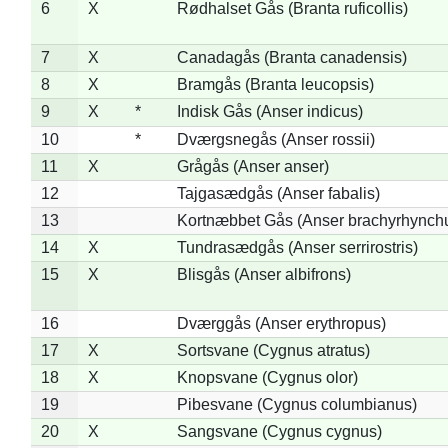
6
X
Rødhalset Gås (Branta ruficollis)
7
X
Canadagås (Branta canadensis)
8
X
Bramgås (Branta leucopsis)
9
X
*
Indisk Gås (Anser indicus)
10
*
Dværgsnegås (Anser rossii)
11
X
Grågås (Anser anser)
12
Tajgasædgås (Anser fabalis)
13
Kortnæbbet Gås (Anser brachyrhynch
14
X
Tundrasædgås (Anser serrirostris)
15
X
Blisgås (Anser albifrons)
16
Dværggås (Anser erythropus)
17
X
Sortsvane (Cygnus atratus)
18
X
Knopsvane (Cygnus olor)
19
Pibesvane (Cygnus columbianus)
20
X
Sangsvane (Cygnus cygnus)