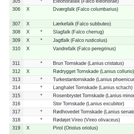
305
*
Eleonorafalk (Falco eleonorae)
306
X
Dværgfalk (Falco columbarius)
307
X
Lærkefalk (Falco subbuteo)
308
X
*
Slagfalk (Falco cherrug)
309
X
*
Jagtfalk (Falco rusticolus)
310
X
Vandrefalk (Falco peregrinus)
311
*
Brun Tornskade (Lanius cristatus)
312
X
Rødrygget Tornskade (Lanius collurio)
313
*
Turkestantornskade (Lanius phoenicur
314
*
Langhalet Tornskade (Lanius schach)
315
*
Rosenbrystet Tornskade (Lanius minor
316
Stor Tornskade (Lanius excubitor)
317
*
Rødhovedet Tornskade (Lanius senato
318
*
Rødøjet Vireo (Vireo olivaceus)
319
X
Pirol (Oriolus oriolus)