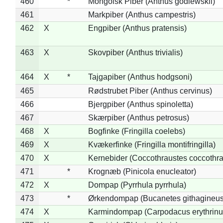
460
*
Mongolsk Piber (Anthus godlewskii)
461
Markpiber (Anthus campestris)
462
X
Engpiber (Anthus pratensis)
463
X
Skovpiber (Anthus trivialis)
464
X
*
Tajgapiber (Anthus hodgsoni)
465
Rødstrubet Piber (Anthus cervinus)
466
Bjergpiber (Anthus spinoletta)
467
Skærpiber (Anthus petrosus)
468
X
Bogfinke (Fringilla coelebs)
469
X
Kvækerfinke (Fringilla montifringilla)
470
X
Kernebider (Coccothraustes coccothra
471
*
Krognæb (Pinicola enucleator)
472
X
Dompap (Pyrrhula pyrrhula)
473
*
Ørkendompap (Bucanetes githagineus
474
X
Karmindompap (Carpodacus erythrinu