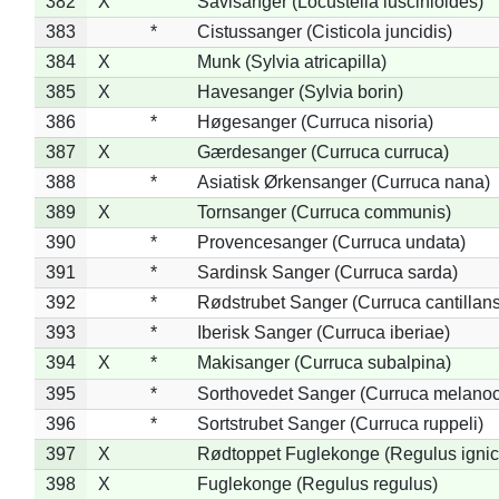
382
X
Savisanger (Locustella luscinioides)
383
*
Cistussanger (Cisticola juncidis)
384
X
Munk (Sylvia atricapilla)
385
X
Havesanger (Sylvia borin)
386
*
Høgesanger (Curruca nisoria)
387
X
Gærdesanger (Curruca curruca)
388
*
Asiatisk Ørkensanger (Curruca nana)
389
X
Tornsanger (Curruca communis)
390
*
Provencesanger (Curruca undata)
391
*
Sardinsk Sanger (Curruca sarda)
392
*
Rødstrubet Sanger (Curruca cantillans
393
*
Iberisk Sanger (Curruca iberiae)
394
X
*
Makisanger (Curruca subalpina)
395
*
Sorthovedet Sanger (Curruca melano
396
*
Sortstrubet Sanger (Curruca ruppeli)
397
X
Rødtoppet Fuglekonge (Regulus ignica
398
X
Fuglekonge (Regulus regulus)