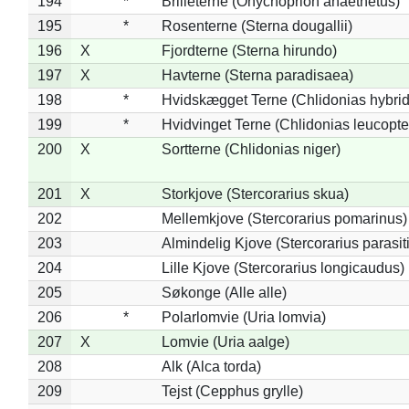
194
*
Brilleterne (Onychoprion anaethetus)
195
*
Rosenterne (Sterna dougallii)
196
X
Fjordterne (Sterna hirundo)
197
X
Havterne (Sterna paradisaea)
198
*
Hvidskægget Terne (Chlidonias hybrid
199
*
Hvidvinget Terne (Chlidonias leucopte
200
X
Sortterne (Chlidonias niger)
201
X
Storkjove (Stercorarius skua)
202
Mellemkjove (Stercorarius pomarinus)
203
Almindelig Kjove (Stercorarius parasit
204
Lille Kjove (Stercorarius longicaudus)
205
Søkonge (Alle alle)
206
*
Polarlomvie (Uria lomvia)
207
X
Lomvie (Uria aalge)
208
Alk (Alca torda)
209
Tejst (Cepphus grylle)