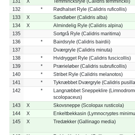
131
X
Temmincksryle (Calidris temminckii)
132
*
Rødhalset Ryle (Calidris ruficollis)
133
X
Sandløber (Calidris alba)
134
X
Almindelig Ryle (Calidris alpina)
135
Sortgrå Ryle (Calidris maritima)
136
*
Bairdsryle (Calidris bairdii)
137
Dværgryle (Calidris minuta)
138
*
Hvidrygget Ryle (Calidris fuscicollis)
139
*
Prærieløber (Calidris subruficollis)
140
*
Stribet Ryle (Calidris melanotos)
141
*
Tyknæbbet Dværgryle (Calidris pusilla
142
*
Langnæbbet Sneppeklire (Limnodrom
scolopaceus)
143
X
Skovsneppe (Scolopax rusticola)
144
X
Enkeltbekkasin (Lymnocryptes minimu
145
X
Tredækker (Gallinago media)