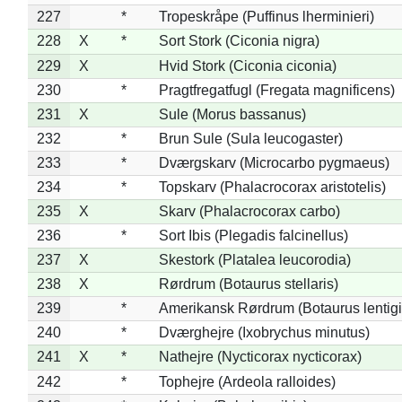
227
*
Tropeskråpe (Puffinus lherminieri)
228
X
*
Sort Stork (Ciconia nigra)
229
X
Hvid Stork (Ciconia ciconia)
230
*
Pragtfregatfugl (Fregata magnificens)
231
X
Sule (Morus bassanus)
232
*
Brun Sule (Sula leucogaster)
233
*
Dværgskarv (Microcarbo pygmaeus)
234
*
Topskarv (Phalacrocorax aristotelis)
235
X
Skarv (Phalacrocorax carbo)
236
*
Sort Ibis (Plegadis falcinellus)
237
X
Skestork (Platalea leucorodia)
238
X
Rørdrum (Botaurus stellaris)
239
*
Amerikansk Rørdrum (Botaurus lentig
240
*
Dværghejre (Ixobrychus minutus)
241
X
*
Nathejre (Nycticorax nycticorax)
242
*
Tophejre (Ardeola ralloides)