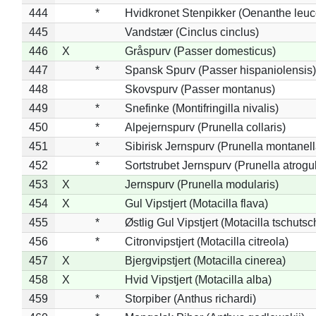
444
*
Hvidkronet Stenpikker (Oenanthe leu
445
Vandstær (Cinclus cinclus)
446
X
Gråspurv (Passer domesticus)
447
*
Spansk Spurv (Passer hispaniolensis)
448
Skovspurv (Passer montanus)
449
*
Snefinke (Montifringilla nivalis)
450
*
Alpejernspurv (Prunella collaris)
451
*
Sibirisk Jernspurv (Prunella montanell
452
*
Sortstrubet Jernspurv (Prunella atrogul
453
X
Jernspurv (Prunella modularis)
454
X
Gul Vipstjert (Motacilla flava)
455
*
Østlig Gul Vipstjert (Motacilla tschuts
456
*
Citronvipstjert (Motacilla citreola)
457
X
Bjergvipstjert (Motacilla cinerea)
458
X
Hvid Vipstjert (Motacilla alba)
459
*
Storpiber (Anthus richardi)