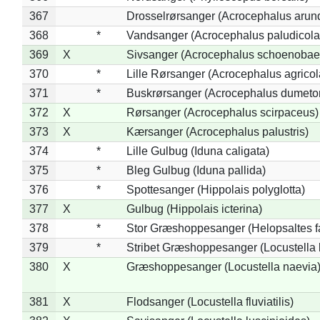
367
Drosselrørsanger (Acrocephalus arun
368
*
Vandsanger (Acrocephalus paludicola
369
X
Sivsanger (Acrocephalus schoenobae
370
*
Lille Rørsanger (Acrocephalus agricol
371
*
Buskrørsanger (Acrocephalus dumeto
372
X
Rørsanger (Acrocephalus scirpaceus)
373
X
Kærsanger (Acrocephalus palustris)
374
*
Lille Gulbug (Iduna caligata)
375
*
Bleg Gulbug (Iduna pallida)
376
*
Spottesanger (Hippolais polyglotta)
377
X
Gulbug (Hippolais icterina)
378
*
Stor Græshoppesanger (Helopsaltes fa
379
*
Stribet Græshoppesanger (Locustella 
380
X
Græshoppesanger (Locustella naevia
381
X
Flodsanger (Locustella fluviatilis)