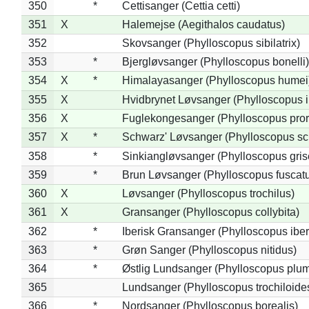
350
*
Cettisanger (Cettia cetti)
351
X
Halemejse (Aegithalos caudatus)
352
Skovsanger (Phylloscopus sibilatrix)
353
*
Bjergløvsanger (Phylloscopus bonelli)
354
X
*
Himalayasanger (Phylloscopus humei
355
X
Hvidbrynet Løvsanger (Phylloscopus i
356
X
Fuglekongesanger (Phylloscopus pror
357
X
*
Schwarz' Løvsanger (Phylloscopus sc
358
*
Sinkiangløvsanger (Phylloscopus gris
359
*
Brun Løvsanger (Phylloscopus fuscat
360
X
Løvsanger (Phylloscopus trochilus)
361
X
Gransanger (Phylloscopus collybita)
362
*
Iberisk Gransanger (Phylloscopus iber
363
*
Grøn Sanger (Phylloscopus nitidus)
364
*
Østlig Lundsanger (Phylloscopus plum
365
Lundsanger (Phylloscopus trochiloide
366
*
Nordsanger (Phylloscopus borealis)