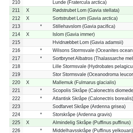
210
Lunde (Fratercula arctica)
211
X
Rødstrubet Lom (Gavia stellata)
212
X
Sortstrubet Lom (Gavia arctica)
213
*
Stillehavslom (Gavia pacifica)
214
X
Islom (Gavia immer)
215
Hvidnæbbet Lom (Gavia adamsii)
216
*
Wilsons Stormsvale (Oceanites ocean
217
*
Sortbrynet Albatros (Thalassarche me
218
Lille Stormsvale (Hydrobates pelagicu
219
Stor Stormsvale (Oceanodroma leuco
220
X
Mallemuk (Fulmarus glacialis)
221
*
Scopolis Skråpe (Calonectris diomed
222
*
Atlantisk Skråpe (Calonectris borealis
223
Sodfarvet Skråpe (Ardenna grisea)
224
*
Storskråpe (Ardenna gravis)
225
X
Almindelig Skråpe (Puffinus puffinus)
226
*
Middelhavsskråpe (Puffinus yelkouan)