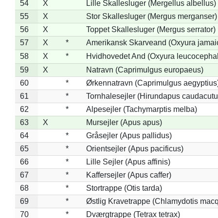
54
X
Lille Skallesluger (Mergellus albellus)
55
X
Stor Skallesluger (Mergus merganser)
56
X
Toppet Skallesluger (Mergus serrator)
57
X
*
Amerikansk Skarveand (Oxyura jamai
58
X
*
Hvidhovedet And (Oxyura leucocepha
59
X
Natravn (Caprimulgus europaeus)
60
*
Ørkennatravn (Caprimulgus aegyptius
61
*
Tornhalesejler (Hirundapus caudacutu
62
*
Alpesejler (Tachymarptis melba)
63
X
Mursejler (Apus apus)
64
*
Gråsejler (Apus pallidus)
65
*
Orientsejler (Apus pacificus)
66
*
Lille Sejler (Apus affinis)
67
*
Kaffersejler (Apus caffer)
68
*
Stortrappe (Otis tarda)
69
*
Østlig Kravetrappe (Chlamydotis macq
70
*
Dværgtrappe (Tetrax tetrax)