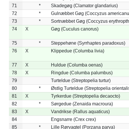
71
*
Skadegøg (Clamator glandarius)
72
*
Gulnæbbet Gøg (Coccyzus americanu
73
*
Sortnæbbet Gøg (Coccyzus erythropt
74
X
Gøg (Cuculus canorus)
75
*
Steppehøne (Syrrhaptes paradoxus)
76
X
Klippedue (Columba livia)
77
X
Huldue (Columba oenas)
78
X
Ringdue (Columba palumbus)
79
Turteldue (Streptopelia turtur)
80
*
Østlig Turteldue (Streptopelia orientali
81
X
Tyrkerdue (Streptopelia decaocto)
82
*
Sørgedue (Zenaida macroura)
83
X
Vandrikse (Rallus aquaticus)
84
Engsnarre (Crex crex)
85
*
Lille Rørvagtel (Porzana parva)