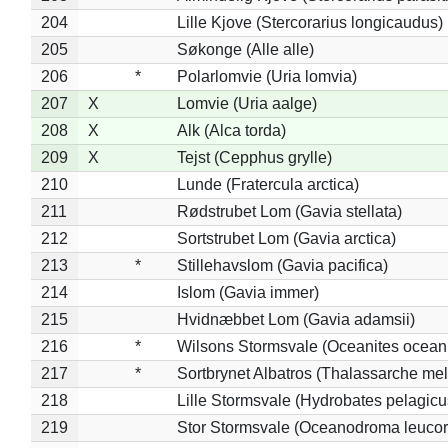
204
Lille Kjove (Stercorarius longicaudus)
205
Søkonge (Alle alle)
206
*
Polarlomvie (Uria lomvia)
207
X
Lomvie (Uria aalge)
208
X
Alk (Alca torda)
209
X
Tejst (Cepphus grylle)
210
Lunde (Fratercula arctica)
211
Rødstrubet Lom (Gavia stellata)
212
Sortstrubet Lom (Gavia arctica)
213
*
Stillehavslom (Gavia pacifica)
214
Islom (Gavia immer)
215
Hvidnæbbet Lom (Gavia adamsii)
216
*
Wilsons Stormsvale (Oceanites ocean
217
*
Sortbrynet Albatros (Thalassarche me
218
Lille Stormsvale (Hydrobates pelagicu
219
Stor Stormsvale (Oceanodroma leuco