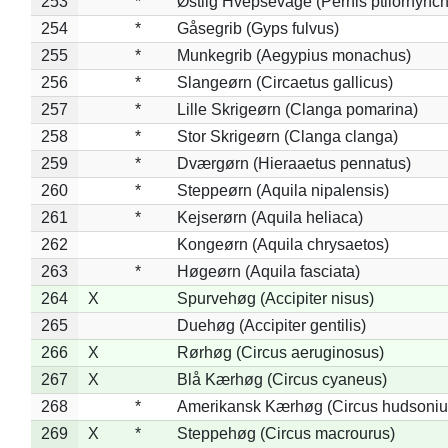
253
*
Østlig Hvepsevåge (Pernis ptilorhync
254
*
Gåsegrib (Gyps fulvus)
255
*
Munkegrib (Aegypius monachus)
256
*
Slangeørn (Circaetus gallicus)
257
*
Lille Skrigeørn (Clanga pomarina)
258
*
Stor Skrigeørn (Clanga clanga)
259
*
Dværgørn (Hieraaetus pennatus)
260
*
Steppeørn (Aquila nipalensis)
261
*
Kejserørn (Aquila heliaca)
262
Kongeørn (Aquila chrysaetos)
263
*
Høgeørn (Aquila fasciata)
264
X
Spurvehøg (Accipiter nisus)
265
Duehøg (Accipiter gentilis)
266
X
Rørhøg (Circus aeruginosus)
267
X
Blå Kærhøg (Circus cyaneus)
268
*
Amerikansk Kærhøg (Circus hudsoniu
269
X
*
Steppehøg (Circus macrourus)