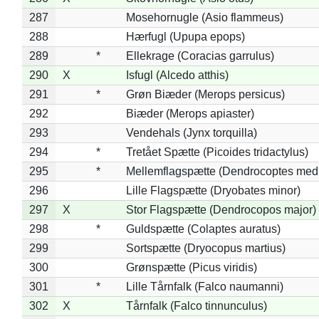
287
Mosehornugle (Asio flammeus)
288
Hærfugl (Upupa epops)
289
*
Ellekrage (Coracias garrulus)
290
X
Isfugl (Alcedo atthis)
291
*
Grøn Biæder (Merops persicus)
292
Biæder (Merops apiaster)
293
Vendehals (Jynx torquilla)
294
*
Tretået Spætte (Picoides tridactylus)
295
*
Mellemflagspætte (Dendrocoptes med
296
Lille Flagspætte (Dryobates minor)
297
X
Stor Flagspætte (Dendrocopos major)
298
*
Guldspætte (Colaptes auratus)
299
Sortspætte (Dryocopus martius)
300
Grønspætte (Picus viridis)
301
*
Lille Tårnfalk (Falco naumanni)
302
X
Tårnfalk (Falco tinnunculus)