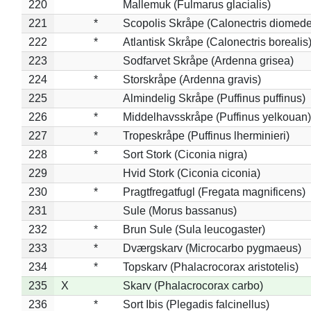
220
Mallemuk (Fulmarus glacialis)
221
*
Scopolis Skråpe (Calonectris diomed
222
*
Atlantisk Skråpe (Calonectris borealis
223
Sodfarvet Skråpe (Ardenna grisea)
224
*
Storskråpe (Ardenna gravis)
225
Almindelig Skråpe (Puffinus puffinus)
226
*
Middelhavsskråpe (Puffinus yelkouan)
227
*
Tropeskråpe (Puffinus lherminieri)
228
*
Sort Stork (Ciconia nigra)
229
Hvid Stork (Ciconia ciconia)
230
*
Pragtfregatfugl (Fregata magnificens)
231
Sule (Morus bassanus)
232
*
Brun Sule (Sula leucogaster)
233
*
Dværgskarv (Microcarbo pygmaeus)
234
*
Topskarv (Phalacrocorax aristotelis)
235
X
Skarv (Phalacrocorax carbo)
236
*
Sort Ibis (Plegadis falcinellus)