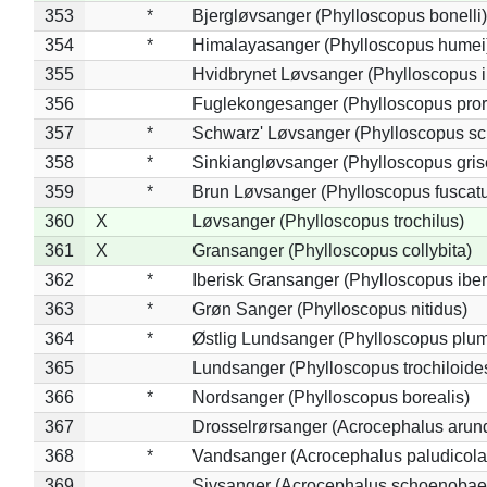
353
*
Bjergløvsanger (Phylloscopus bonelli)
354
*
Himalayasanger (Phylloscopus humei
355
Hvidbrynet Løvsanger (Phylloscopus i
356
Fuglekongesanger (Phylloscopus pror
357
*
Schwarz' Løvsanger (Phylloscopus sc
358
*
Sinkiangløvsanger (Phylloscopus gris
359
*
Brun Løvsanger (Phylloscopus fuscat
360
X
Løvsanger (Phylloscopus trochilus)
361
X
Gransanger (Phylloscopus collybita)
362
*
Iberisk Gransanger (Phylloscopus iber
363
*
Grøn Sanger (Phylloscopus nitidus)
364
*
Østlig Lundsanger (Phylloscopus plum
365
Lundsanger (Phylloscopus trochiloide
366
*
Nordsanger (Phylloscopus borealis)
367
Drosselrørsanger (Acrocephalus arun
368
*
Vandsanger (Acrocephalus paludicola
369
Sivsanger (Acrocephalus schoenobae