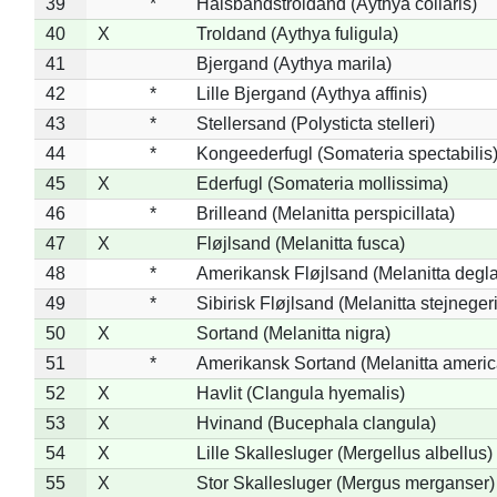
39
*
Halsbåndstroldand (Aythya collaris)
40
X
Troldand (Aythya fuligula)
41
Bjergand (Aythya marila)
42
*
Lille Bjergand (Aythya affinis)
43
*
Stellersand (Polysticta stelleri)
44
*
Kongeederfugl (Somateria spectabilis
45
X
Ederfugl (Somateria mollissima)
46
*
Brilleand (Melanitta perspicillata)
47
X
Fløjlsand (Melanitta fusca)
48
*
Amerikansk Fløjlsand (Melanitta degla
49
*
Sibirisk Fløjlsand (Melanitta stejnegeri
50
X
Sortand (Melanitta nigra)
51
*
Amerikansk Sortand (Melanitta ameri
52
X
Havlit (Clangula hyemalis)
53
X
Hvinand (Bucephala clangula)
54
X
Lille Skallesluger (Mergellus albellus)
55
X
Stor Skallesluger (Mergus merganser)