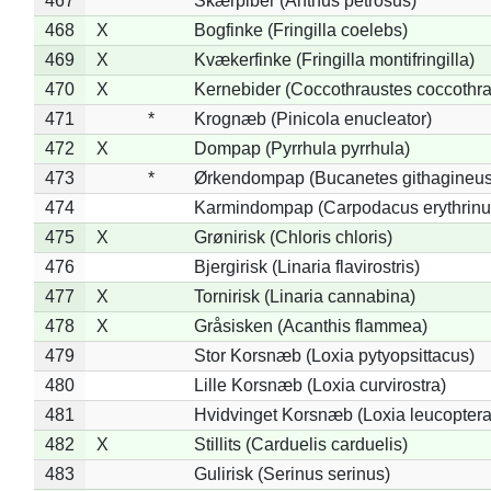
467
Skærpiber (Anthus petrosus)
468
X
Bogfinke (Fringilla coelebs)
469
X
Kvækerfinke (Fringilla montifringilla)
470
X
Kernebider (Coccothraustes coccothra
471
*
Krognæb (Pinicola enucleator)
472
X
Dompap (Pyrrhula pyrrhula)
473
*
Ørkendompap (Bucanetes githagineus
474
Karmindompap (Carpodacus erythrinu
475
X
Grønirisk (Chloris chloris)
476
Bjergirisk (Linaria flavirostris)
477
X
Tornirisk (Linaria cannabina)
478
X
Gråsisken (Acanthis flammea)
479
Stor Korsnæb (Loxia pytyopsittacus)
480
Lille Korsnæb (Loxia curvirostra)
481
Hvidvinget Korsnæb (Loxia leucoptera
482
X
Stillits (Carduelis carduelis)
483
Gulirisk (Serinus serinus)