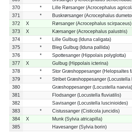
370
*
Lille Rørsanger (Acrocephalus agricol
371
*
Buskrørsanger (Acrocephalus dumeto
372
X
Rørsanger (Acrocephalus scirpaceus)
373
X
Kærsanger (Acrocephalus palustris)
374
*
Lille Gulbug (Iduna caligata)
375
*
Bleg Gulbug (Iduna pallida)
376
*
Spottesanger (Hippolais polyglotta)
377
X
Gulbug (Hippolais icterina)
378
*
Stor Græshoppesanger (Helopsaltes fa
379
*
Stribet Græshoppesanger (Locustella 
380
Græshoppesanger (Locustella naevia
381
Flodsanger (Locustella fluviatilis)
382
Savisanger (Locustella luscinioides)
383
*
Cistussanger (Cisticola juncidis)
384
X
Munk (Sylvia atricapilla)
385
Havesanger (Sylvia borin)