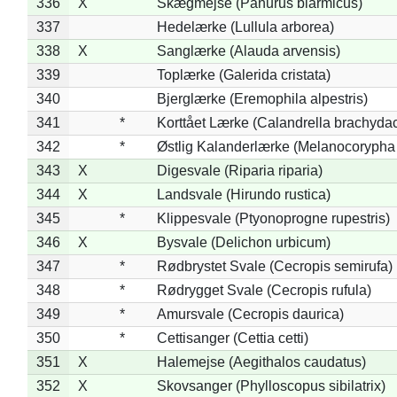
336
X
Skægmejse (Panurus biarmicus)
337
Hedelærke (Lullula arborea)
338
X
Sanglærke (Alauda arvensis)
339
Toplærke (Galerida cristata)
340
Bjerglærke (Eremophila alpestris)
341
*
Korttået Lærke (Calandrella brachydac
342
*
Østlig Kalanderlærke (Melanocorypha
343
X
Digesvale (Riparia riparia)
344
X
Landsvale (Hirundo rustica)
345
*
Klippesvale (Ptyonoprogne rupestris)
346
X
Bysvale (Delichon urbicum)
347
*
Rødbrystet Svale (Cecropis semirufa)
348
*
Rødrygget Svale (Cecropis rufula)
349
*
Amursvale (Cecropis daurica)
350
*
Cettisanger (Cettia cetti)
351
X
Halemejse (Aegithalos caudatus)
352
X
Skovsanger (Phylloscopus sibilatrix)