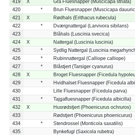
419
X
Grå Fluesnapper (Muscicapa striata)
420
*
Brun Fluesnapper (Muscicapa dauuric
421
X
Rødhals (Erithacus rubecula)
422
*
Dværgnattergal (Larvivora sibilans)
423
Blåhals (Luscinia svecica)
424
X
Nattergal (Luscinia luscinia)
425
*
Sydlig Nattergal (Luscinia megarhync
426
*
Rubinnattergal (Calliope calliope)
427
*
Blåstjert (Tarsiger cyanurus)
428
X
Broget Fluesnapper (Ficedula hypole
429
*
Hvidhalset Fluesnapper (Ficedula albic
430
Lille Fluesnapper (Ficedula parva)
431
*
Tajgafluesnapper (Ficedula albicilla)
432
X
Husrødstjert (Phoenicurus ochruros)
433
Rødstjert (Phoenicurus phoenicurus)
434
*
Stendrossel (Monticola saxatilis)
435
Bynkefugl (Saxicola rubetra)