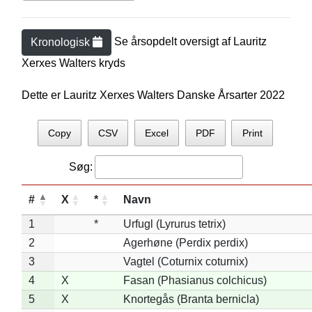
Se årsopdelt oversigt af
Lauritz
Kronologisk
Xerxes Walter
s kryds
Dette er Lauritz Xerxes Walters Danske Årsarter 2022
Copy
CSV
Excel
PDF
Print
Søg:
#
X
*
Navn
1
*
Urfugl (Lyrurus tetrix)
2
Agerhøne (Perdix perdix)
3
Vagtel (Coturnix coturnix)
4
X
Fasan (Phasianus colchicus)
5
X
Knortegås (Branta bernicla)