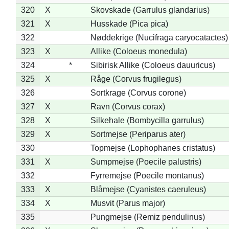
320
X
Skovskade (Garrulus glandarius)
321
X
Husskade (Pica pica)
322
Nøddekrige (Nucifraga caryocatactes)
323
X
Allike (Coloeus monedula)
324
*
Sibirisk Allike (Coloeus dauuricus)
325
X
Råge (Corvus frugilegus)
326
Sortkrage (Corvus corone)
327
X
Ravn (Corvus corax)
328
X
Silkehale (Bombycilla garrulus)
329
X
Sortmejse (Periparus ater)
330
Topmejse (Lophophanes cristatus)
331
X
Sumpmejse (Poecile palustris)
332
Fyrremejse (Poecile montanus)
333
X
Blåmejse (Cyanistes caeruleus)
334
X
Musvit (Parus major)
335
Pungmejse (Remiz pendulinus)