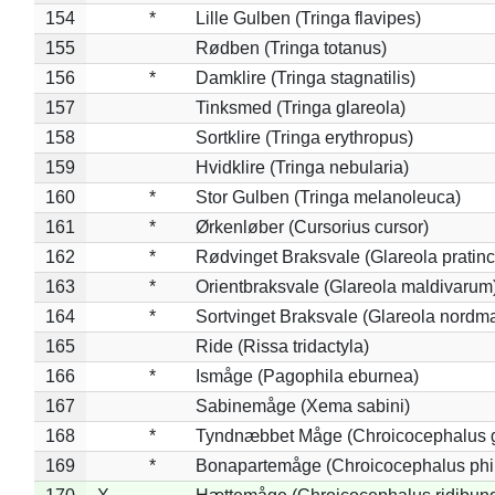
154
*
Lille Gulben (Tringa flavipes)
155
Rødben (Tringa totanus)
156
*
Damklire (Tringa stagnatilis)
157
Tinksmed (Tringa glareola)
158
Sortklire (Tringa erythropus)
159
Hvidklire (Tringa nebularia)
160
*
Stor Gulben (Tringa melanoleuca)
161
*
Ørkenløber (Cursorius cursor)
162
*
Rødvinget Braksvale (Glareola pratinc
163
*
Orientbraksvale (Glareola maldivarum
164
*
Sortvinget Braksvale (Glareola nordm
165
Ride (Rissa tridactyla)
166
*
Ismåge (Pagophila eburnea)
167
Sabinemåge (Xema sabini)
168
*
Tyndnæbbet Måge (Chroicocephalus 
169
*
Bonapartemåge (Chroicocephalus phil