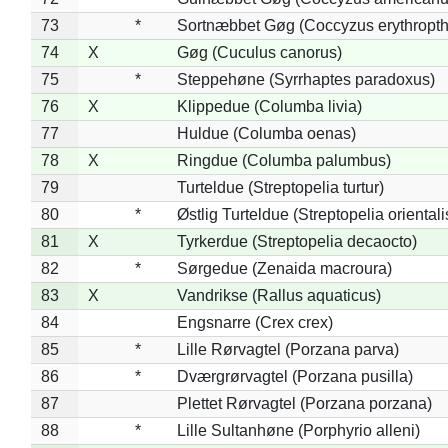
73
*
Sortnæbbet Gøg (Coccyzus erythropt
74
X
Gøg (Cuculus canorus)
75
*
Steppehøne (Syrrhaptes paradoxus)
76
X
Klippedue (Columba livia)
77
Huldue (Columba oenas)
78
X
Ringdue (Columba palumbus)
79
Turteldue (Streptopelia turtur)
80
*
Østlig Turteldue (Streptopelia orientali
81
X
Tyrkerdue (Streptopelia decaocto)
82
*
Sørgedue (Zenaida macroura)
83
X
Vandrikse (Rallus aquaticus)
84
Engsnarre (Crex crex)
85
*
Lille Rørvagtel (Porzana parva)
86
*
Dværgrørvagtel (Porzana pusilla)
87
Plettet Rørvagtel (Porzana porzana)
88
*
Lille Sultanhøne (Porphyrio alleni)