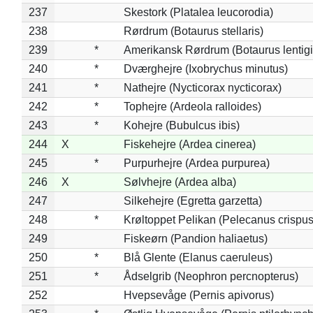
237
Skestork (Platalea leucorodia)
238
Rørdrum (Botaurus stellaris)
239
*
Amerikansk Rørdrum (Botaurus lentig
240
*
Dværghejre (Ixobrychus minutus)
241
*
Nathejre (Nycticorax nycticorax)
242
*
Tophejre (Ardeola ralloides)
243
*
Kohejre (Bubulcus ibis)
244
X
Fiskehejre (Ardea cinerea)
245
*
Purpurhejre (Ardea purpurea)
246
X
Sølvhejre (Ardea alba)
247
Silkehejre (Egretta garzetta)
248
*
Krøltoppet Pelikan (Pelecanus crispus
249
Fiskeørn (Pandion haliaetus)
250
*
Blå Glente (Elanus caeruleus)
251
*
Ådselgrib (Neophron percnopterus)
252
Hvepsevåge (Pernis apivorus)