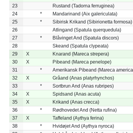
23
Rustand (Tadorna ferruginea)
24
*
Mandarinand (Aix galericulata)
25
*
Sibirisk Krikand (Sibirionetta formosa)
26
Atlingand (Spatula querquedula)
27
*
Blåvinget And (Spatula discors)
28
Skeand (Spatula clypeata)
29
X
Knarand (Mareca strepera)
30
X
Pibeand (Mareca penelope)
31
*
Amerikansk Pibeand (Mareca america
32
X
Gråand (Anas platyrhynchos)
33
*
Sortbrun And (Anas rubripes)
34
X
Spidsand (Anas acuta)
35
X
Krikand (Anas crecca)
36
*
Rødhovedet And (Netta rufina)
37
X
Taffeland (Aythya ferina)
38
*
Hvidøjet And (Aythya nyroca)