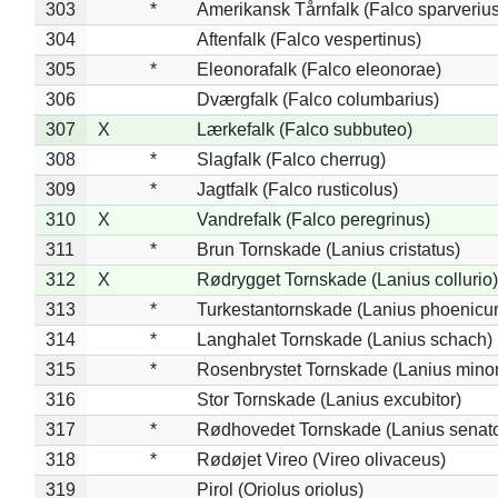
303
*
Amerikansk Tårnfalk (Falco sparverius
304
Aftenfalk (Falco vespertinus)
305
*
Eleonorafalk (Falco eleonorae)
306
Dværgfalk (Falco columbarius)
307
X
Lærkefalk (Falco subbuteo)
308
*
Slagfalk (Falco cherrug)
309
*
Jagtfalk (Falco rusticolus)
310
X
Vandrefalk (Falco peregrinus)
311
*
Brun Tornskade (Lanius cristatus)
312
X
Rødrygget Tornskade (Lanius collurio)
313
*
Turkestantornskade (Lanius phoenicur
314
*
Langhalet Tornskade (Lanius schach)
315
*
Rosenbrystet Tornskade (Lanius minor
316
Stor Tornskade (Lanius excubitor)
317
*
Rødhovedet Tornskade (Lanius senato
318
*
Rødøjet Vireo (Vireo olivaceus)
319
Pirol (Oriolus oriolus)