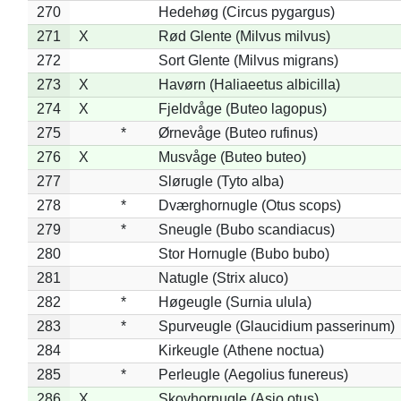
270
Hedehøg (Circus pygargus)
271
X
Rød Glente (Milvus milvus)
272
Sort Glente (Milvus migrans)
273
X
Havørn (Haliaeetus albicilla)
274
X
Fjeldvåge (Buteo lagopus)
275
*
Ørnevåge (Buteo rufinus)
276
X
Musvåge (Buteo buteo)
277
Slørugle (Tyto alba)
278
*
Dværghornugle (Otus scops)
279
*
Sneugle (Bubo scandiacus)
280
Stor Hornugle (Bubo bubo)
281
Natugle (Strix aluco)
282
*
Høgeugle (Surnia ulula)
283
*
Spurveugle (Glaucidium passerinum)
284
Kirkeugle (Athene noctua)
285
*
Perleugle (Aegolius funereus)
286
X
Skovhornugle (Asio otus)