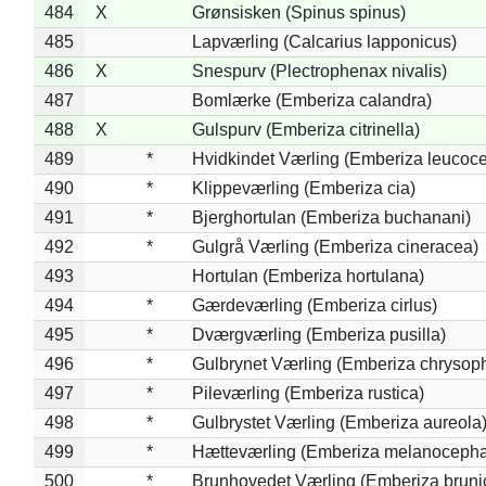
484
X
Grønsisken (Spinus spinus)
485
Lapværling (Calcarius lapponicus)
486
X
Snespurv (Plectrophenax nivalis)
487
Bomlærke (Emberiza calandra)
488
X
Gulspurv (Emberiza citrinella)
489
*
Hvidkindet Værling (Emberiza leucoc
490
*
Klippeværling (Emberiza cia)
491
*
Bjerghortulan (Emberiza buchanani)
492
*
Gulgrå Værling (Emberiza cineracea)
493
Hortulan (Emberiza hortulana)
494
*
Gærdeværling (Emberiza cirlus)
495
*
Dværgværling (Emberiza pusilla)
496
*
Gulbrynet Værling (Emberiza chrysoph
497
*
Pileværling (Emberiza rustica)
498
*
Gulbrystet Værling (Emberiza aureola
499
*
Hætteværling (Emberiza melanocepha
500
*
Brunhovedet Værling (Emberiza bruni