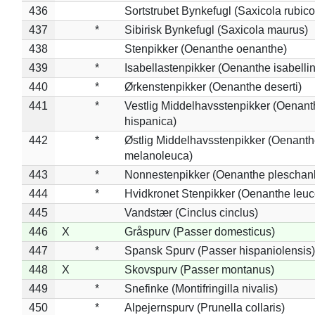
436
Sortstrubet Bynkefugl (Saxicola rubico
437
*
Sibirisk Bynkefugl (Saxicola maurus)
438
Stenpikker (Oenanthe oenanthe)
439
*
Isabellastenpikker (Oenanthe isabelli
440
*
Ørkenstenpikker (Oenanthe deserti)
441
*
Vestlig Middelhavsstenpikker (Oenant
hispanica)
442
*
Østlig Middelhavsstenpikker (Oenant
melanoleuca)
443
*
Nonnestenpikker (Oenanthe pleschan
444
*
Hvidkronet Stenpikker (Oenanthe leu
445
Vandstær (Cinclus cinclus)
446
X
Gråspurv (Passer domesticus)
447
*
Spansk Spurv (Passer hispaniolensis)
448
X
Skovspurv (Passer montanus)
449
*
Snefinke (Montifringilla nivalis)
450
*
Alpejernspurv (Prunella collaris)