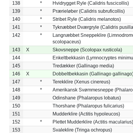
138
*
Hvidrygget Ryle (Calidris fuscicollis)
139
*
Prærieløber (Calidris subruficollis)
140
*
Stribet Ryle (Calidris melanotos)
141
*
Tyknæbbet Dværgryle (Calidris pusilla
142
*
Langnæbbet Sneppeklire (Limnodrom
scolopaceus)
143
X
Skovsneppe (Scolopax rusticola)
144
Enkeltbekkasin (Lymnocryptes minimu
145
Tredækker (Gallinago media)
146
X
Dobbeltbekkasin (Gallinago gallinago
147
*
Terekklire (Xenus cinereus)
148
*
Amerikansk Svømmesneppe (Phalaropu
149
Odinshane (Phalaropus lobatus)
150
Thorshane (Phalaropus fulicarius)
151
Mudderklire (Actitis hypoleucos)
152
*
Plettet Mudderklire (Actitis macularius
153
Svaleklire (Tringa ochropus)