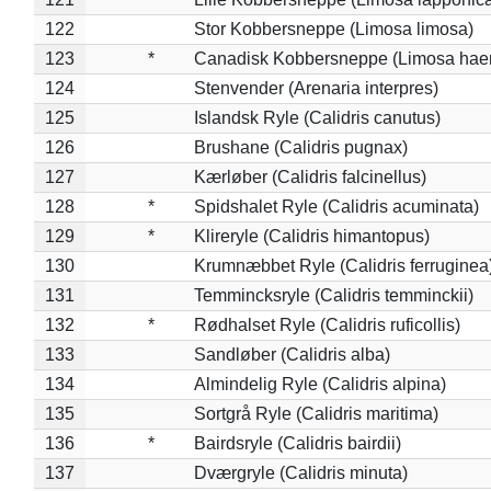
122
Stor Kobbersneppe (Limosa limosa)
123
*
Canadisk Kobbersneppe (Limosa hae
124
Stenvender (Arenaria interpres)
125
Islandsk Ryle (Calidris canutus)
126
Brushane (Calidris pugnax)
127
Kærløber (Calidris falcinellus)
128
*
Spidshalet Ryle (Calidris acuminata)
129
*
Klireryle (Calidris himantopus)
130
Krumnæbbet Ryle (Calidris ferruginea
131
Temmincksryle (Calidris temminckii)
132
*
Rødhalset Ryle (Calidris ruficollis)
133
Sandløber (Calidris alba)
134
Almindelig Ryle (Calidris alpina)
135
Sortgrå Ryle (Calidris maritima)
136
*
Bairdsryle (Calidris bairdii)
137
Dværgryle (Calidris minuta)