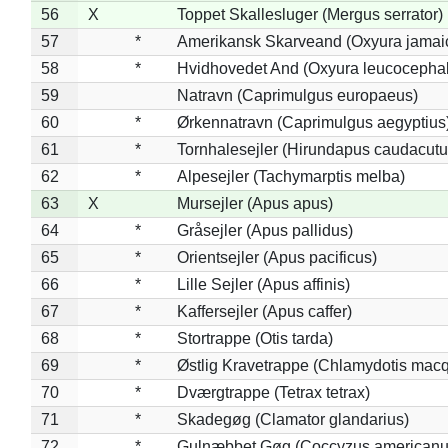
56
X
Toppet Skallesluger (Mergus serrator)
57
*
Amerikansk Skarveand (Oxyura jamai
58
*
Hvidhovedet And (Oxyura leucocepha
59
Natravn (Caprimulgus europaeus)
60
*
Ørkennatravn (Caprimulgus aegyptius
61
*
Tornhalesejler (Hirundapus caudacutu
62
*
Alpesejler (Tachymarptis melba)
63
X
Mursejler (Apus apus)
64
*
Gråsejler (Apus pallidus)
65
*
Orientsejler (Apus pacificus)
66
*
Lille Sejler (Apus affinis)
67
*
Kaffersejler (Apus caffer)
68
*
Stortrappe (Otis tarda)
69
*
Østlig Kravetrappe (Chlamydotis macq
70
*
Dværgtrappe (Tetrax tetrax)
71
*
Skadegøg (Clamator glandarius)
72
*
Gulnæbbet Gøg (Coccyzus americanu