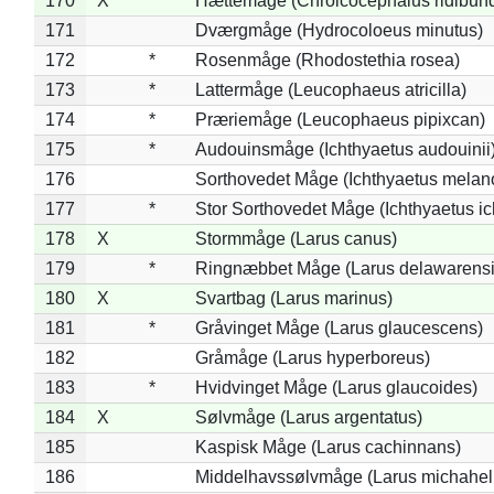
170
X
Hættemåge (Chroicocephalus ridibun
171
Dværgmåge (Hydrocoloeus minutus)
172
*
Rosenmåge (Rhodostethia rosea)
173
*
Lattermåge (Leucophaeus atricilla)
174
*
Præriemåge (Leucophaeus pipixcan)
175
*
Audouinsmåge (Ichthyaetus audouinii
176
Sorthovedet Måge (Ichthyaetus melan
177
*
Stor Sorthovedet Måge (Ichthyaetus ic
178
X
Stormmåge (Larus canus)
179
*
Ringnæbbet Måge (Larus delawarensi
180
X
Svartbag (Larus marinus)
181
*
Gråvinget Måge (Larus glaucescens)
182
Gråmåge (Larus hyperboreus)
183
*
Hvidvinget Måge (Larus glaucoides)
184
X
Sølvmåge (Larus argentatus)
185
Kaspisk Måge (Larus cachinnans)
186
Middelhavssølvmåge (Larus michahell