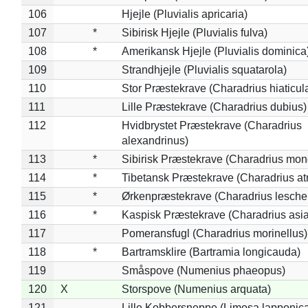
106
Hjejle (Pluvialis apricaria)
107
*
Sibirisk Hjejle (Pluvialis fulva)
108
*
Amerikansk Hjejle (Pluvialis dominica
109
Strandhjejle (Pluvialis squatarola)
110
Stor Præstekrave (Charadrius hiaticul
111
Lille Præstekrave (Charadrius dubius)
112
Hvidbrystet Præstekrave (Charadrius
alexandrinus)
113
*
Sibirisk Præstekrave (Charadrius mon
114
*
Tibetansk Præstekrave (Charadrius atr
115
*
Ørkenpræstekrave (Charadrius leschen
116
*
Kaspisk Præstekrave (Charadrius asia
117
Pomeransfugl (Charadrius morinellus)
118
*
Bartramsklire (Bartramia longicauda)
119
Småspove (Numenius phaeopus)
120
X
Storspove (Numenius arquata)
121
Lille Kobbersneppe (Limosa lapponic