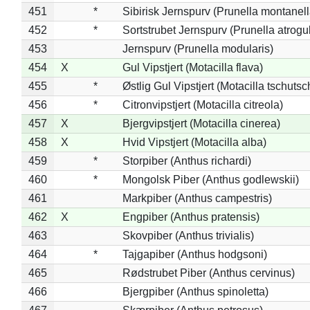
451
*
Sibirisk Jernspurv (Prunella montanell
452
*
Sortstrubet Jernspurv (Prunella atrogul
453
Jernspurv (Prunella modularis)
454
X
Gul Vipstjert (Motacilla flava)
455
*
Østlig Gul Vipstjert (Motacilla tschuts
456
*
Citronvipstjert (Motacilla citreola)
457
X
Bjergvipstjert (Motacilla cinerea)
458
X
Hvid Vipstjert (Motacilla alba)
459
*
Storpiber (Anthus richardi)
460
*
Mongolsk Piber (Anthus godlewskii)
461
Markpiber (Anthus campestris)
462
X
Engpiber (Anthus pratensis)
463
Skovpiber (Anthus trivialis)
464
*
Tajgapiber (Anthus hodgsoni)
465
Rødstrubet Piber (Anthus cervinus)
466
Bjergpiber (Anthus spinoletta)