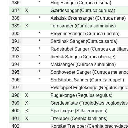
386
*
Høgesanger (Curruca nisoria)
387
X
Gærdesanger (Curruca curruca)
388
*
Asiatisk Ørkensanger (Curruca nana)
389
X
Tornsanger (Curruca communis)
390
*
Provencesanger (Curruca undata)
391
*
Sardinsk Sanger (Curruca sarda)
392
*
Rødstrubet Sanger (Curruca cantillans
393
*
Iberisk Sanger (Curruca iberiae)
394
*
Makisanger (Curruca subalpina)
395
*
Sorthovedet Sanger (Curruca melano
396
*
Sortstrubet Sanger (Curruca ruppeli)
397
Rødtoppet Fuglekonge (Regulus ignica
398
X
Fuglekonge (Regulus regulus)
399
X
Gærdesmutte (Troglodytes troglodytes
400
X
Spætmejse (Sitta europaea)
401
X
Træløber (Certhia familiaris)
402
Korttået Træløber (Certhia brachydact