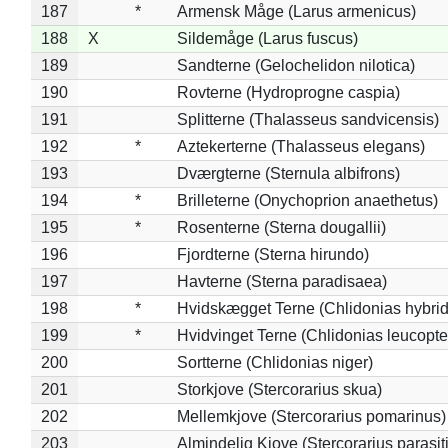
187
*
Armensk Måge (Larus armenicus)
188
X
Sildemåge (Larus fuscus)
189
Sandterne (Gelochelidon nilotica)
190
Rovterne (Hydroprogne caspia)
191
Splitterne (Thalasseus sandvicensis)
192
*
Aztekerterne (Thalasseus elegans)
193
Dværgterne (Sternula albifrons)
194
*
Brilleterne (Onychoprion anaethetus)
195
*
Rosenterne (Sterna dougallii)
196
Fjordterne (Sterna hirundo)
197
Havterne (Sterna paradisaea)
198
*
Hvidskægget Terne (Chlidonias hybrid
199
*
Hvidvinget Terne (Chlidonias leucopte
200
Sortterne (Chlidonias niger)
201
Storkjove (Stercorarius skua)
202
Mellemkjove (Stercorarius pomarinus)
203
Almindelig Kjove (Stercorarius parasit