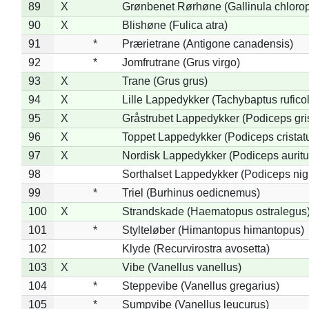
89
X
Grønbenet Rørhøne (Gallinula chloro
90
X
Blishøne (Fulica atra)
91
*
Prærietrane (Antigone canadensis)
92
*
Jomfrutrane (Grus virgo)
93
X
Trane (Grus grus)
94
X
Lille Lappedykker (Tachybaptus ruficol
95
X
Gråstrubet Lappedykker (Podiceps gr
96
X
Toppet Lappedykker (Podiceps cristat
97
X
Nordisk Lappedykker (Podiceps auritu
98
Sorthalset Lappedykker (Podiceps nigri
99
*
Triel (Burhinus oedicnemus)
100
X
Strandskade (Haematopus ostralegus
101
*
Stylteløber (Himantopus himantopus)
102
Klyde (Recurvirostra avosetta)
103
X
Vibe (Vanellus vanellus)
104
*
Steppevibe (Vanellus gregarius)
105
*
Sumpvibe (Vanellus leucurus)