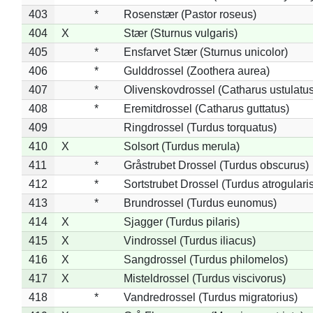
403
*
Rosenstær (Pastor roseus)
404
X
Stær (Sturnus vulgaris)
405
*
Ensfarvet Stær (Sturnus unicolor)
406
*
Gulddrossel (Zoothera aurea)
407
*
Olivenskovdrossel (Catharus ustulatus
408
*
Eremitdrossel (Catharus guttatus)
409
Ringdrossel (Turdus torquatus)
410
X
Solsort (Turdus merula)
411
*
Gråstrubet Drossel (Turdus obscurus)
412
*
Sortstrubet Drossel (Turdus atrogularis
413
*
Brundrossel (Turdus eunomus)
414
X
Sjagger (Turdus pilaris)
415
X
Vindrossel (Turdus iliacus)
416
X
Sangdrossel (Turdus philomelos)
417
X
Misteldrossel (Turdus viscivorus)
418
*
Vandredrossel (Turdus migratorius)