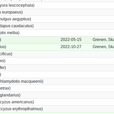
yura leucocephala)
s europaeus)
ulgus aegyptius)
ndapus caudacutus)
ptis melba)
)
2022-05-15
Grenen, Sk
dus)
2022-10-27
Grenen, Sk
ificus)
nis)
fer)
)
Chlamydotis macqueenii)
etrax)
glandarius)
cyzus americanus)
cyzus erythropthalmus)