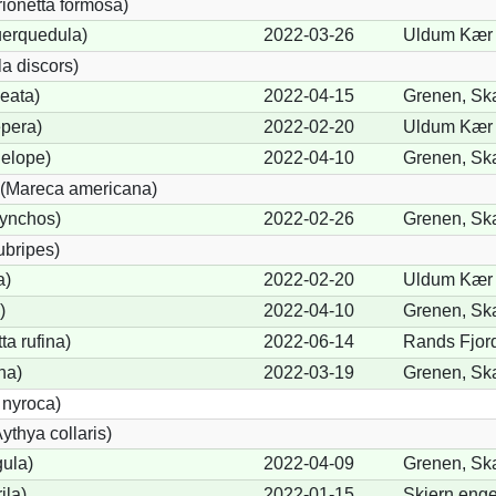
rionetta formosa)
uerquedula)
2022-03-26
Uldum Kær 
a discors)
eata)
2022-04-15
Grenen, Sk
pera)
2022-02-20
Uldum Kær 
elope)
2022-04-10
Grenen, Sk
(Mareca americana)
hynchos)
2022-02-26
Grenen, Sk
ubripes)
a)
2022-02-20
Uldum Kær 
)
2022-04-10
Grenen, Sk
a rufina)
2022-06-14
Rands Fjord
na)
2022-03-19
Grenen, Sk
 nyroca)
thya collaris)
gula)
2022-04-09
Grenen, Sk
ila)
2022-01-15
Skjern enge