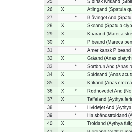
25
*
Sibirisk Krikand (Sibi
26
X
Atlingand (Spatula q
27
*
Blåvinget And (Spatul
28
X
Skeand (Spatula clyp
29
X
Knarand (Mareca stre
30
X
Pibeand (Mareca pen
31
*
Amerikansk Pibeand 
32
X
Gråand (Anas platyr
33
*
Sortbrun And (Anas r
34
X
Spidsand (Anas acut
35
X
Krikand (Anas crecca
36
X
*
Rødhovedet And (Nett
37
X
Taffeland (Aythya feri
38
*
Hvidøjet And (Aythya
39
*
Halsbåndstroldand (Ay
40
X
Troldand (Aythya fuli
41
X
Bjergand (Aythya mar