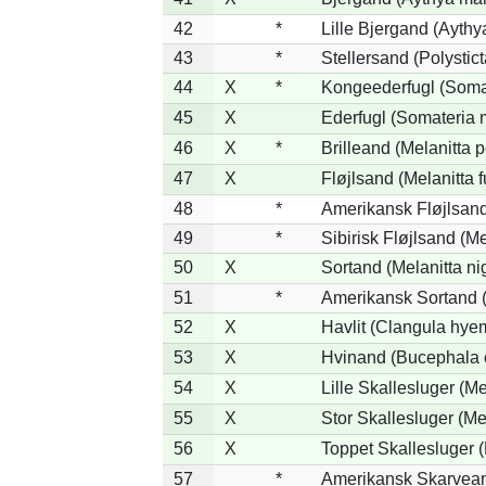
42
*
Lille Bjergand (Aythya
43
*
Stellersand (Polysticta
44
X
*
Kongeederfugl (Somat
45
X
Ederfugl (Somateria 
46
X
*
Brilleand (Melanitta p
47
X
Fløjlsand (Melanitta 
48
*
Amerikansk Fløjlsand
49
*
Sibirisk Fløjlsand (Me
50
X
Sortand (Melanitta ni
51
*
Amerikansk Sortand (
52
X
Havlit (Clangula hyem
53
X
Hvinand (Bucephala 
54
X
Lille Skallesluger (Me
55
X
Stor Skallesluger (M
56
X
Toppet Skallesluger (
57
*
Amerikansk Skarvean