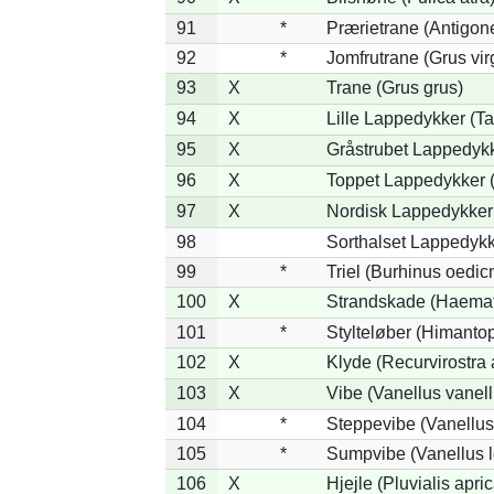
91
*
Prærietrane (Antigon
92
*
Jomfrutrane (Grus vir
93
X
Trane (Grus grus)
94
X
Lille Lappedykker (Ta
95
X
Gråstrubet Lappedykk
96
X
Toppet Lappedykker (
97
X
Nordisk Lappedykker 
98
Sorthalset Lappedykke
99
*
Triel (Burhinus oedi
100
X
Strandskade (Haemat
101
*
Stylteløber (Himanto
102
X
Klyde (Recurvirostra 
103
X
Vibe (Vanellus vanell
104
*
Steppevibe (Vanellus
105
*
Sumpvibe (Vanellus l
106
X
Hjejle (Pluvialis apric