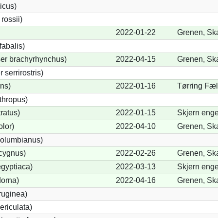
icus)
ossii)
2022-01-22
Grenen, Sk
abalis)
er brachyrhynchus)
2022-04-15
Grenen, Sk
serrirostris)
ons)
2022-01-16
Tørring Fæl
thropus)
ratus)
2022-01-15
Skjern enge
lor)
2022-04-10
Grenen, Sk
olumbianus)
cygnus)
2022-02-26
Grenen, Sk
gyptiaca)
2022-03-13
Skjern enge
dorna)
2022-04-16
Grenen, Sk
ruginea)
ericulata)