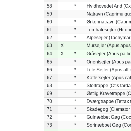
58
*
Hvidhovedet And (Ox
59
Natravn (Caprimulgu
60
*
Ørkennatravn (Caprim
61
*
Tornhalesejler (Hiru
62
*
Alpesejler (Tachymar
63
X
Mursejler (Apus apus
64
X
*
Gråsejler (Apus palli
65
*
Orientsejler (Apus pac
66
*
Lille Sejler (Apus affi
67
*
Kaffersejler (Apus caf
68
*
Stortrappe (Otis tarda
69
*
Østlig Kravetrappe (
70
*
Dværgtrappe (Tetrax t
71
*
Skadegøg (Clamator 
72
*
Gulnæbbet Gøg (Coc
73
*
Sortnæbbet Gøg (Coc