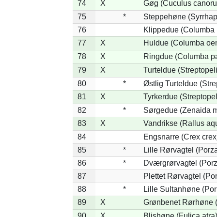
74
X
Gøg (Cuculus canoru
75
*
Steppehøne (Syrrhap
76
Klippedue (Columba l
77
X
Huldue (Columba oe
78
X
Ringdue (Columba p
79
X
Turteldue (Streptopeli
80
*
Østlig Turteldue (Stre
81
X
Tyrkerdue (Streptope
82
*
Sørgedue (Zenaida m
83
X
Vandrikse (Rallus aq
84
Engsnarre (Crex crex
85
*
Lille Rørvagtel (Porz
86
*
Dværgrørvagtel (Porz
87
Plettet Rørvagtel (P
88
*
Lille Sultanhøne (Por
89
X
Grønbenet Rørhøne (G
90
X
Blishøne (Fulica atra