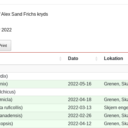
f
Alex Sand Frich
s kryds
r 2022
Print
Dato
Lokation
dix)
nix)
2022-05-16
Grenen, Sk
lchicus)
nicla)
2022-04-18
Grenen, Sk
 ruficollis)
2022-03-13
Skjern enge
anadensis)
2022-02-26
Grenen, Sk
opsis)
2022-04-12
Grenen, Sk