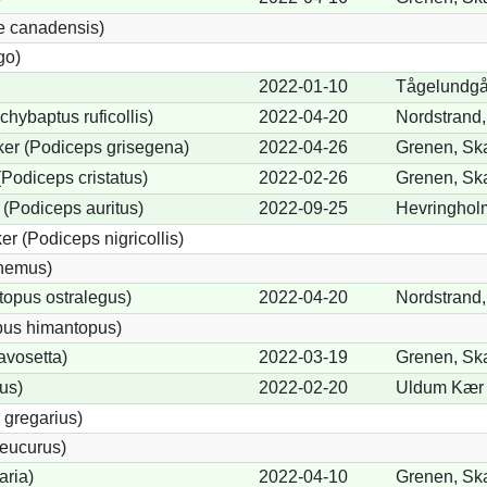
e canadensis)
go)
2022-01-10
Tågelundgår
chybaptus ruficollis)
2022-04-20
Nordstrand,
er (Podiceps grisegena)
2022-04-26
Grenen, Sk
Podiceps cristatus)
2022-02-26
Grenen, Sk
(Podiceps auritus)
2022-09-25
Hevringholm
r (Podiceps nigricollis)
cnemus)
opus ostralegus)
2022-04-20
Nordstrand,
pus himantopus)
avosetta)
2022-03-19
Grenen, Sk
us)
2022-02-20
Uldum Kær 
 gregarius)
eucurus)
aria)
2022-04-10
Grenen, Sk