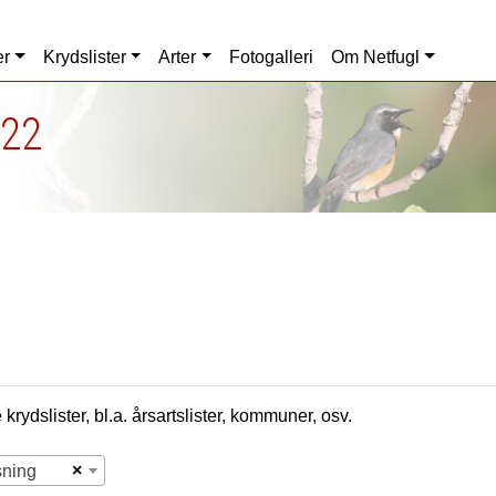
er
Krydslister
Arter
Fotogalleri
Om Netfugl
022
krydslister, bl.a. årsartslister, kommuner, osv.
×
sning