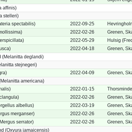
 affinis)
 stelleri)
eria spectabilis)
2022-09-25
Hevringholm
mollissima)
2022-02-26
Grenen, Sk
erspicillata)
2022-05-29
Hulsig (Fre
fusca)
2022-04-18
Grenen, Sk
 (Melanitta deglandi)
lanitta stejnegeri)
gra)
2022-04-09
Grenen, Sk
Melanitta americana)
alis)
2022-01-15
Thorsminde
clangula)
2022-02-26
Grenen, Sk
rgellus albellus)
2022-03-19
Grenen, Sk
ergus merganser)
2022-02-26
Grenen, Sk
Mergus serrator)
2022-02-26
Grenen, Sk
d (Oxyura jamaicensis)