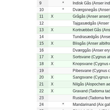
9
*
Indisk Gås (Anser ind
10
*
Dværgsnegås (Anser r
11
X
Grågås (Anser anser)
12
Tajgasædgås (Anser f
13
X
Kortnæbbet Gås (Ans
14
Tundrasædgås (Anser 
15
X
Blisgås (Anser albifr
16
Dværggås (Anser ery
17
X
Sortsvane (Cygnus at
18
X
Knopsvane (Cygnus o
19
Pibesvane (Cygnus c
20
X
Sangsvane (Cygnus 
21
X
Nilgås (Alopochen ae
22
X
Gravand (Tadorna ta
23
Rustand (Tadorna fer
24
*
Mandarinand (Aix gal