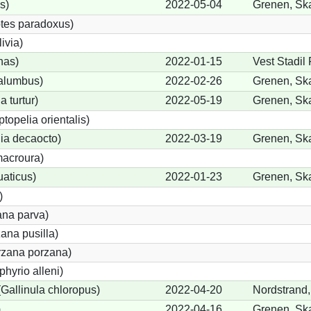
s)
2022-05-04
Grenen, Sk
tes paradoxus)
ivia)
nas)
2022-01-15
Vest Stadil
alumbus)
2022-02-26
Grenen, Sk
a turtur)
2022-05-19
Grenen, Sk
ptopelia orientalis)
lia decaocto)
2022-03-19
Grenen, Sk
acroura)
uaticus)
2022-01-23
Grenen, Sk
)
ana parva)
ana pusilla)
orzana porzana)
phyrio alleni)
allinula chloropus)
2022-04-20
Nordstrand,
)
2022-04-16
Grenen, Sk