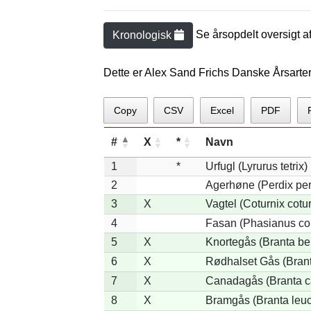
Se årsopdelt oversigt a
Kronologisk
Dette er Alex Sand Frichs Danske Årsarte
Copy
CSV
Excel
PDF
#
X
*
Navn
1
*
Urfugl (Lyrurus tetrix)
2
Agerhøne (Perdix per
3
X
Vagtel (Coturnix cotur
4
Fasan (Phasianus co
5
X
Knortegås (Branta ber
6
X
Rødhalset Gås (Branta
7
X
Canadagås (Branta c
8
X
Bramgås (Branta leuc