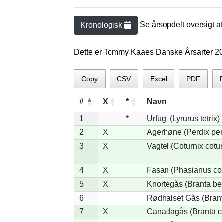
Se årsopdelt oversigt a
Kronologisk
Dette er Tommy Kaaes Danske Årsarter 2
Copy
CSV
Excel
PDF
#
X
*
Navn
1
*
Urfugl (Lyrurus tetrix)
2
X
Agerhøne (Perdix per
3
X
Vagtel (Coturnix cotur
4
X
Fasan (Phasianus co
5
X
Knortegås (Branta ber
6
Rødhalset Gås (Branta
7
X
Canadagås (Branta c