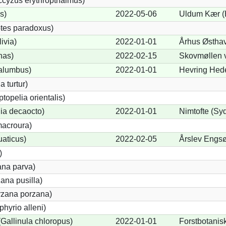
cyzus erythropthalmus)
s)
2022-05-06
Uldum Kær (
tes paradoxus)
ivia)
2022-01-01
Århus Østhav
nas)
2022-02-15
Skovmøllen v
alumbus)
2022-01-01
Hevring Hede
a turtur)
ptopelia orientalis)
lia decaocto)
2022-01-01
Nimtofte (Syd
acroura)
uaticus)
2022-02-05
Årslev Engsø
)
ana parva)
ana pusilla)
orzana porzana)
phyrio alleni)
allinula chloropus)
2022-01-01
Forstbotanis