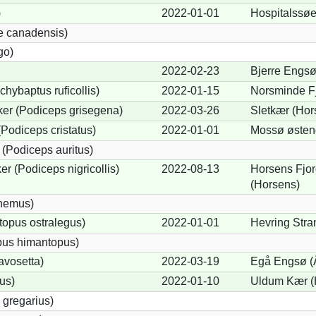
)
2022-01-01
Hospitalssøe
e canadensis)
go)
2022-02-23
Bjerre Engsø
chybaptus ruficollis)
2022-01-15
Norsminde Fj
er (Podiceps grisegena)
2022-03-26
Sletkær (Hor
Podiceps cristatus)
2022-01-01
Mossø østen
(Podiceps auritus)
r (Podiceps nigricollis)
2022-08-13
Horsens Fjor
(Horsens)
cnemus)
opus ostralegus)
2022-01-01
Hevring Stra
pus himantopus)
avosetta)
2022-03-19
Egå Engsø (
us)
2022-01-10
Uldum Kær (
 gregarius)