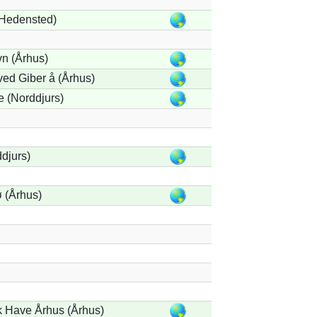
Hedensted)
n (Århus)
ed Giber å (Århus)
 (Norddjurs)
djurs)
 (Århus)
k Have Århus (Århus)