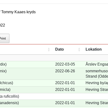
f
Tommy Kaae
s kryds
022
Print
Dato
Lokation
dix)
2022-03-05
Årslev Engsø
nix)
2022-06-26
sommerhusom
Strand (Odde
lchicus)
2022-01-01
Hevring by/a
nicla)
2022-01-01
Hevring Stra
 ruficollis)
anadensis)
2022-01-01
Hevring Stra