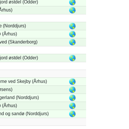
ord østdel (Odder)
Århus)
 (Norddjurs)
 (Århus)
ved (Skanderborg)
ord østdel (Odder)
rne ved Skejby (Århus)
rsens)
gerland (Norddjurs)
 (Århus)
nd og sandø (Norddjurs)