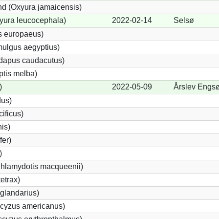
d (Oxyura jamaicensis)
yura leucocephala)
2022-02-14
Selsø
s europaeus)
ulgus aegyptius)
ndapus caudacutus)
ptis melba)
)
2022-05-09
Årslev Engsø
dus)
ificus)
nis)
fer)
)
Chlamydotis macqueenii)
etrax)
glandarius)
cyzus americanus)