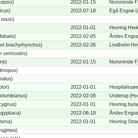
opsis)
2022-01-15
Norsminde Fj
icus)
2022-07-18
Egå Engsø (
ossii)
2022-01-01
Hevring Hede
abalis)
2022-02-05
Årslev Engsø
er brachyrhynchus)
2022-02-26
Lindholm Ho
serrirostris)
ons)
2022-01-15
Norsminde Fj
thropus)
ratus)
lor)
2022-01-01
Hospitalssøe
olumbianus)
2022-02-08
Underup (Ho
cygnus)
2022-01-01
Hevring by/a
gyptiaca)
2022-06-18
Årslev Engsø
dorna)
2022-01-01
Hevring Stra
ruginea)