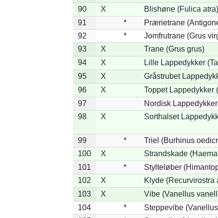
90
X
Blishøne (Fulica atra
91
*
Prærietrane (Antigon
92
*
Jomfrutrane (Grus vir
93
X
Trane (Grus grus)
94
X
Lille Lappedykker (Ta
95
X
Gråstrubet Lappedykk
96
X
Toppet Lappedykker (
97
Nordisk Lappedykker 
98
X
Sorthalset Lappedykke
99
*
Triel (Burhinus oedi
100
X
Strandskade (Haemat
101
*
Stylteløber (Himanto
102
X
Klyde (Recurvirostra 
103
X
Vibe (Vanellus vanell
104
*
Steppevibe (Vanellus