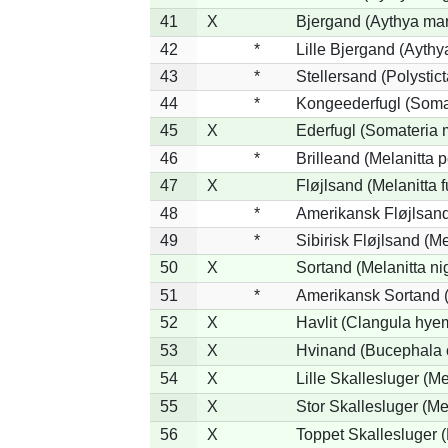
41
X
Bjergand (Aythya mar
42
*
Lille Bjergand (Aythya
43
*
Stellersand (Polysticta
44
*
Kongeederfugl (Somat
45
X
Ederfugl (Somateria 
46
*
Brilleand (Melanitta p
47
X
Fløjlsand (Melanitta 
48
*
Amerikansk Fløjlsand
49
*
Sibirisk Fløjlsand (Me
50
X
Sortand (Melanitta ni
51
*
Amerikansk Sortand (
52
X
Havlit (Clangula hyem
53
X
Hvinand (Bucephala 
54
X
Lille Skallesluger (Me
55
X
Stor Skallesluger (M
56
X
Toppet Skallesluger (