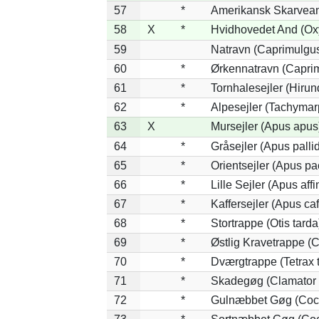
57
*
Amerikansk Skarvean
58
X
*
Hvidhovedet And (Ox
59
Natravn (Caprimulgu
60
*
Ørkennatravn (Caprim
61
*
Tornhalesejler (Hiru
62
*
Alpesejler (Tachymar
63
X
Mursejler (Apus apus
64
*
Gråsejler (Apus palli
65
*
Orientsejler (Apus pac
66
*
Lille Sejler (Apus affi
67
*
Kaffersejler (Apus caf
68
*
Stortrappe (Otis tarda
69
*
Østlig Kravetrappe (
70
*
Dværgtrappe (Tetrax t
71
*
Skadegøg (Clamator 
72
*
Gulnæbbet Gøg (Coc