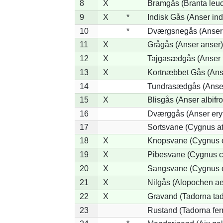
8
X
Bramgås (Branta leuc
9
X
*
Indisk Gås (Anser ind
10
*
Dværgsnegås (Anser r
11
X
Grågås (Anser anser)
12
X
Tajgasædgås (Anser f
13
X
Kortnæbbet Gås (Ans
14
Tundrasædgås (Anser 
15
X
Blisgås (Anser albifr
16
Dværggås (Anser ery
17
Sortsvane (Cygnus at
18
X
Knopsvane (Cygnus o
19
X
Pibesvane (Cygnus c
20
X
Sangsvane (Cygnus 
21
X
Nilgås (Alopochen ae
22
X
Gravand (Tadorna ta
23
Rustand (Tadorna fer