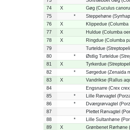
73
*
Sortnæbbet Gøg (Coc
74
X
Gøg (Cuculus canoru
75
*
Steppehøne (Syrrhap
76
X
Klippedue (Columba l
77
X
Huldue (Columba oe
78
X
Ringdue (Columba p
79
Turteldue (Streptopeli
80
*
Østlig Turteldue (Stre
81
X
Tyrkerdue (Streptope
82
*
Sørgedue (Zenaida m
83
X
Vandrikse (Rallus aq
84
Engsnarre (Crex crex
85
*
Lille Rørvagtel (Porz
86
*
Dværgrørvagtel (Porz
87
Plettet Rørvagtel (P
88
*
Lille Sultanhøne (Por
89
X
Grønbenet Rørhøne (G