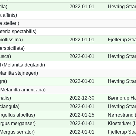
ila)
2022-01-01
Hevring Stra
 affinis)
 stelleri)
eria spectabilis)
mollissima)
2022-01-01
Fjellerup Str
erspicillata)
fusca)
2022-01-01
Hevring Stra
 (Melanitta deglandi)
lanitta stejnegeri)
gra)
2022-01-01
Hevring Stra
Melanitta americana)
alis)
2022-12-30
Bønnerup Ha
clangula)
2022-01-01
Hevring Stra
rgellus albellus)
2022-01-25
Nørrestrand 
ergus merganser)
2022-01-01
Klosterkær (
Mergus serrator)
2022-01-01
Fjellerup Str