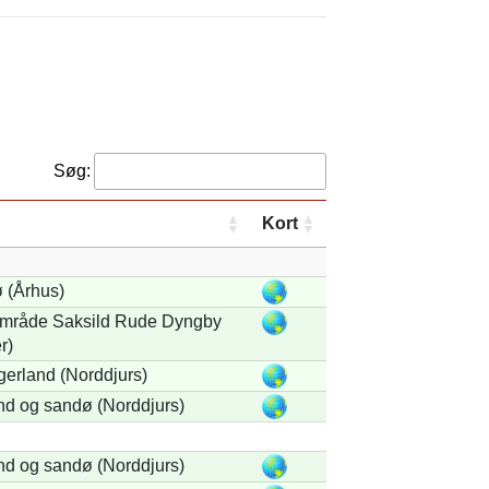
Søg:
Kort
 (Århus)
råde Saksild Rude Dyngby
r)
gerland (Norddjurs)
nd og sandø (Norddjurs)
nd og sandø (Norddjurs)