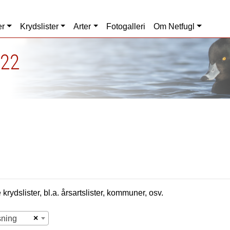
er
Krydslister
Arter
Fotogalleri
Om Netfugl
022
krydslister, bl.a. årsartslister, kommuner, osv.
×
sning