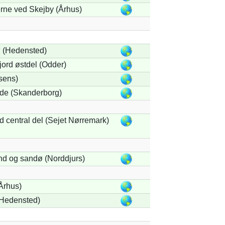
rne ved Skejby (Århus)
 (Hedensted)
ord østdel (Odder)
sens)
de (Skanderborg)
d central del (Sejet Nørremark)
nd og sandø (Norddjurs)
Århus)
Hedensted)