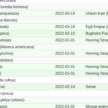
ericulata)
rionetta formosa)
uerquedula)
2022-03-14
Uldum Kær (
a discors)
eata)
2022-03-19
Egå Engsø (
pera)
2022-02-15
Bygholm Par
elope)
2022-01-01
Hevring Stra
(Mareca americana)
hynchos)
2022-01-01
Hevring Stra
ubripes)
a)
2022-01-01
Hevring Stra
)
2022-01-01
Hevring Stra
a rufina)
na)
2022-02-14
Selsø
 nyroca)
thya collaris)
gula)
2022-01-01
Mossø østen