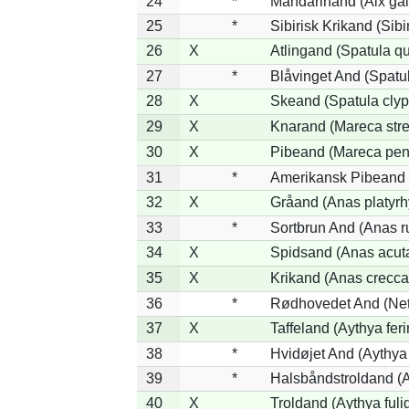
24
*
Mandarinand (Aix gal
25
*
Sibirisk Krikand (Sibi
26
X
Atlingand (Spatula q
27
*
Blåvinget And (Spatul
28
X
Skeand (Spatula clyp
29
X
Knarand (Mareca stre
30
X
Pibeand (Mareca pen
31
*
Amerikansk Pibeand 
32
X
Gråand (Anas platyr
33
*
Sortbrun And (Anas r
34
X
Spidsand (Anas acut
35
X
Krikand (Anas crecca
36
*
Rødhovedet And (Nett
37
X
Taffeland (Aythya feri
38
*
Hvidøjet And (Aythya
39
*
Halsbåndstroldand (Ay
40
X
Troldand (Aythya fuli