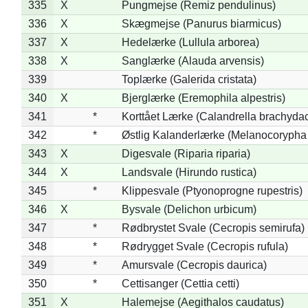
335
X
Pungmejse (Remiz pendulinus)
336
X
Skægmejse (Panurus biarmicus)
337
X
Hedelærke (Lullula arborea)
338
X
Sanglærke (Alauda arvensis)
339
Toplærke (Galerida cristata)
340
X
Bjerglærke (Eremophila alpestris)
341
*
Korttået Lærke (Calandrella brachydac
342
*
Østlig Kalanderlærke (Melanocorypha
343
X
Digesvale (Riparia riparia)
344
X
Landsvale (Hirundo rustica)
345
*
Klippesvale (Ptyonoprogne rupestris)
346
X
Bysvale (Delichon urbicum)
347
*
Rødbrystet Svale (Cecropis semirufa)
348
*
Rødrygget Svale (Cecropis rufula)
349
*
Amursvale (Cecropis daurica)
350
*
Cettisanger (Cettia cetti)
351
X
Halemejse (Aegithalos caudatus)