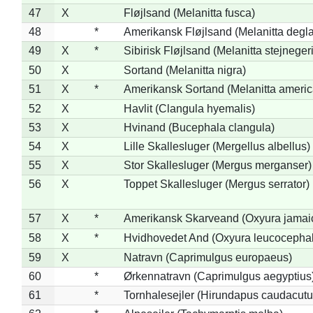
47
X
Fløjlsand (Melanitta fusca)
48
*
Amerikansk Fløjlsand (Melanitta degla
49
X
*
Sibirisk Fløjlsand (Melanitta stejnegeri
50
X
Sortand (Melanitta nigra)
51
X
*
Amerikansk Sortand (Melanitta ameri
52
X
Havlit (Clangula hyemalis)
53
X
Hvinand (Bucephala clangula)
54
X
Lille Skallesluger (Mergellus albellus)
55
X
Stor Skallesluger (Mergus merganser)
56
X
Toppet Skallesluger (Mergus serrator)
57
X
*
Amerikansk Skarveand (Oxyura jamai
58
X
*
Hvidhovedet And (Oxyura leucocepha
59
X
Natravn (Caprimulgus europaeus)
60
*
Ørkennatravn (Caprimulgus aegyptius
61
*
Tornhalesejler (Hirundapus caudacutu