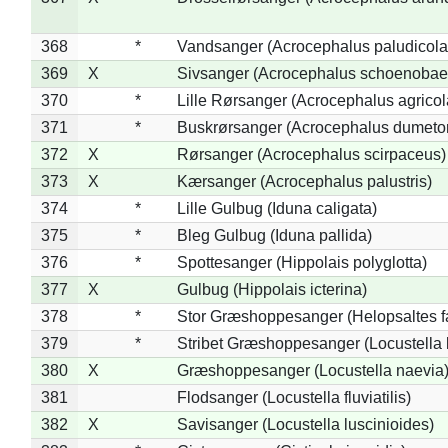
368
*
Vandsanger (Acrocephalus paludicola
369
X
Sivsanger (Acrocephalus schoenobae
370
*
Lille Rørsanger (Acrocephalus agricol
371
*
Buskrørsanger (Acrocephalus dumeto
372
X
Rørsanger (Acrocephalus scirpaceus)
373
X
Kærsanger (Acrocephalus palustris)
374
*
Lille Gulbug (Iduna caligata)
375
*
Bleg Gulbug (Iduna pallida)
376
*
Spottesanger (Hippolais polyglotta)
377
X
Gulbug (Hippolais icterina)
378
*
Stor Græshoppesanger (Helopsaltes fa
379
*
Stribet Græshoppesanger (Locustella 
380
X
Græshoppesanger (Locustella naevia
381
Flodsanger (Locustella fluviatilis)
382
X
Savisanger (Locustella luscinioides)