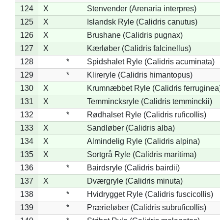
124
X
Stenvender (Arenaria interpres)
125
X
Islandsk Ryle (Calidris canutus)
126
X
Brushane (Calidris pugnax)
127
X
Kærløber (Calidris falcinellus)
128
*
Spidshalet Ryle (Calidris acuminata)
129
*
Klireryle (Calidris himantopus)
130
X
Krumnæbbet Ryle (Calidris ferruginea
131
X
Temmincksryle (Calidris temminckii)
132
*
Rødhalset Ryle (Calidris ruficollis)
133
X
Sandløber (Calidris alba)
134
X
Almindelig Ryle (Calidris alpina)
135
X
Sortgrå Ryle (Calidris maritima)
136
*
Bairdsryle (Calidris bairdii)
137
X
Dværgryle (Calidris minuta)
138
*
Hvidrygget Ryle (Calidris fuscicollis)
139
*
Prærieløber (Calidris subruficollis)