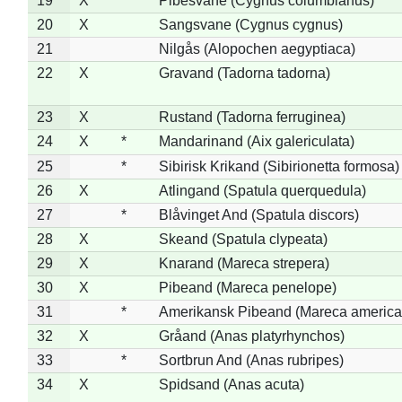
19
X
Pibesvane (Cygnus columbianus)
20
X
Sangsvane (Cygnus cygnus)
21
Nilgås (Alopochen aegyptiaca)
22
X
Gravand (Tadorna tadorna)
23
X
Rustand (Tadorna ferruginea)
24
X
*
Mandarinand (Aix galericulata)
25
*
Sibirisk Krikand (Sibirionetta formosa)
26
X
Atlingand (Spatula querquedula)
27
*
Blåvinget And (Spatula discors)
28
X
Skeand (Spatula clypeata)
29
X
Knarand (Mareca strepera)
30
X
Pibeand (Mareca penelope)
31
*
Amerikansk Pibeand (Mareca america
32
X
Gråand (Anas platyrhynchos)
33
*
Sortbrun And (Anas rubripes)
34
X
Spidsand (Anas acuta)