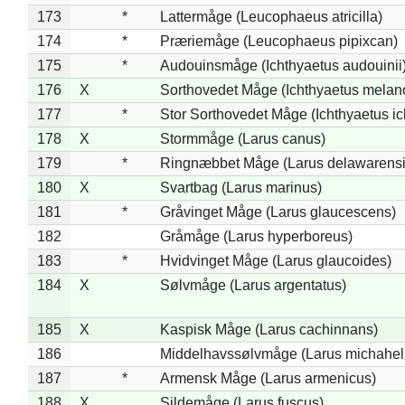
173
*
Lattermåge (Leucophaeus atricilla)
174
*
Præriemåge (Leucophaeus pipixcan)
175
*
Audouinsmåge (Ichthyaetus audouinii
176
X
Sorthovedet Måge (Ichthyaetus melan
177
*
Stor Sorthovedet Måge (Ichthyaetus ic
178
X
Stormmåge (Larus canus)
179
*
Ringnæbbet Måge (Larus delawarensi
180
X
Svartbag (Larus marinus)
181
*
Gråvinget Måge (Larus glaucescens)
182
Gråmåge (Larus hyperboreus)
183
*
Hvidvinget Måge (Larus glaucoides)
184
X
Sølvmåge (Larus argentatus)
185
X
Kaspisk Måge (Larus cachinnans)
186
Middelhavssølvmåge (Larus michahell
187
*
Armensk Måge (Larus armenicus)
188
X
Sildemåge (Larus fuscus)