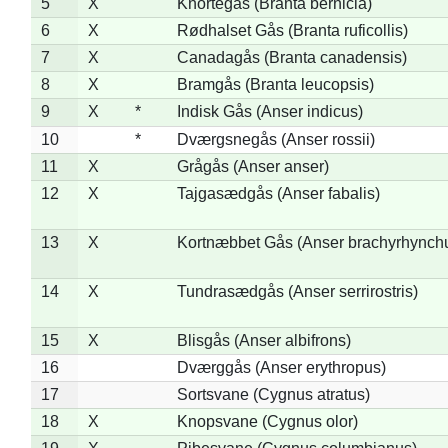
5
X
Knortegås (Branta bernicla)
6
X
Rødhalset Gås (Branta ruficollis)
7
X
Canadagås (Branta canadensis)
8
X
Bramgås (Branta leucopsis)
9
X
*
Indisk Gås (Anser indicus)
10
*
Dværgsnegås (Anser rossii)
11
X
Grågås (Anser anser)
12
X
Tajgasædgås (Anser fabalis)
13
X
Kortnæbbet Gås (Anser brachyrhynch
14
X
Tundrasædgås (Anser serrirostris)
15
X
Blisgås (Anser albifrons)
16
Dværggås (Anser erythropus)
17
Sortsvane (Cygnus atratus)
18
X
Knopsvane (Cygnus olor)