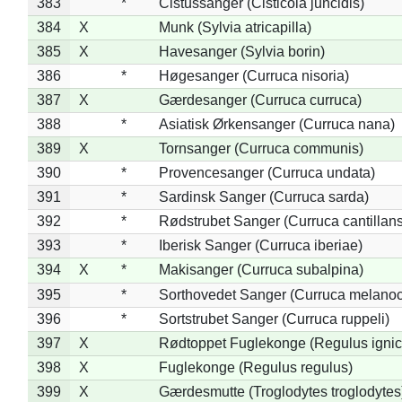
383
*
Cistussanger (Cisticola juncidis)
384
X
Munk (Sylvia atricapilla)
385
X
Havesanger (Sylvia borin)
386
*
Høgesanger (Curruca nisoria)
387
X
Gærdesanger (Curruca curruca)
388
*
Asiatisk Ørkensanger (Curruca nana)
389
X
Tornsanger (Curruca communis)
390
*
Provencesanger (Curruca undata)
391
*
Sardinsk Sanger (Curruca sarda)
392
*
Rødstrubet Sanger (Curruca cantillans
393
*
Iberisk Sanger (Curruca iberiae)
394
X
*
Makisanger (Curruca subalpina)
395
*
Sorthovedet Sanger (Curruca melano
396
*
Sortstrubet Sanger (Curruca ruppeli)
397
X
Rødtoppet Fuglekonge (Regulus ignica
398
X
Fuglekonge (Regulus regulus)
399
X
Gærdesmutte (Troglodytes troglodytes