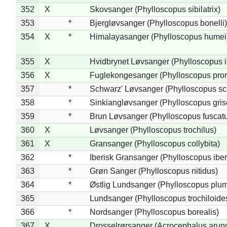
352
X
Skovsanger (Phylloscopus sibilatrix)
353
*
Bjergløvsanger (Phylloscopus bonelli)
354
X
*
Himalayasanger (Phylloscopus humei
355
X
Hvidbrynet Løvsanger (Phylloscopus i
356
X
Fuglekongesanger (Phylloscopus pror
357
*
Schwarz' Løvsanger (Phylloscopus sc
358
*
Sinkiangløvsanger (Phylloscopus gris
359
*
Brun Løvsanger (Phylloscopus fuscat
360
X
Løvsanger (Phylloscopus trochilus)
361
X
Gransanger (Phylloscopus collybita)
362
*
Iberisk Gransanger (Phylloscopus iber
363
*
Grøn Sanger (Phylloscopus nitidus)
364
*
Østlig Lundsanger (Phylloscopus plum
365
Lundsanger (Phylloscopus trochiloide
366
*
Nordsanger (Phylloscopus borealis)
367
X
Drosselrørsanger (Acrocephalus arun