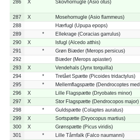
286
X
Skovhornugle (Asio otus)
287
X
Mosehornugle (Asio flammeus)
288
Hærfugl (Upupa epops)
289
*
Ellekrage (Coracias garrulus)
290
X
Isfugl (Alcedo atthis)
291
*
Grøn Biæder (Merops persicus)
292
Biæder (Merops apiaster)
293
X
Vendehals (Jynx torquilla)
294
*
Tretået Spætte (Picoides tridactylus)
295
*
Mellemflagspætte (Dendrocoptes med
296
X
Lille Flagspætte (Dryobates minor)
297
X
Stor Flagspætte (Dendrocopos major)
298
*
Guldspætte (Colaptes auratus)
299
X
Sortspætte (Dryocopus martius)
300
X
Grønspætte (Picus viridis)
301
*
Lille Tårnfalk (Falco naumanni)