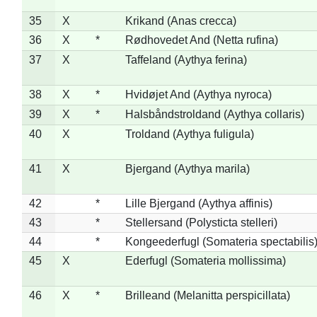
35
X
Krikand (Anas crecca)
36
X
*
Rødhovedet And (Netta rufina)
37
X
Taffeland (Aythya ferina)
38
X
*
Hvidøjet And (Aythya nyroca)
39
X
*
Halsbåndstroldand (Aythya collaris)
40
X
Troldand (Aythya fuligula)
41
X
Bjergand (Aythya marila)
42
*
Lille Bjergand (Aythya affinis)
43
*
Stellersand (Polysticta stelleri)
44
*
Kongeederfugl (Somateria spectabilis
45
X
Ederfugl (Somateria mollissima)
46
X
*
Brilleand (Melanitta perspicillata)