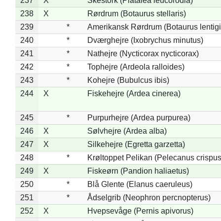
237
X
Skestork (Platalea leucorodia)
238
X
Rørdrum (Botaurus stellaris)
239
*
Amerikansk Rørdrum (Botaurus lentig
240
*
Dværghejre (Ixobrychus minutus)
241
*
Nathejre (Nycticorax nycticorax)
242
*
Tophejre (Ardeola ralloides)
243
*
Kohejre (Bubulcus ibis)
244
X
Fiskehejre (Ardea cinerea)
245
*
Purpurhejre (Ardea purpurea)
246
X
Sølvhejre (Ardea alba)
247
X
Silkehejre (Egretta garzetta)
248
*
Krøltoppet Pelikan (Pelecanus crispus
249
X
Fiskeørn (Pandion haliaetus)
250
*
Blå Glente (Elanus caeruleus)
251
*
Ådselgrib (Neophron percnopterus)
252
X
Hvepsevåge (Pernis apivorus)