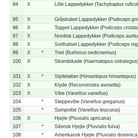
94
X
Lille Lappedykker (Tachybaptus ruficol
95
X
Gråstrubet Lappedykker (Podiceps gr
96
X
Toppet Lappedykker (Podiceps cristat
97
X
Nordisk Lappedykker (Podiceps auritu
98
X
Sorthalset Lappedykker (Podiceps nigri
99
X
*
Triel (Burhinus oedicnemus)
100
X
Strandskade (Haematopus ostralegus
101
X
*
Stylteløber (Himantopus himantopus)
102
X
Klyde (Recurvirostra avosetta)
103
X
Vibe (Vanellus vanellus)
104
*
Steppevibe (Vanellus gregarius)
105
*
Sumpvibe (Vanellus leucurus)
106
X
Hjejle (Pluvialis apricaria)
107
*
Sibirisk Hjejle (Pluvialis fulva)
108
*
Amerikansk Hjejle (Pluvialis dominica