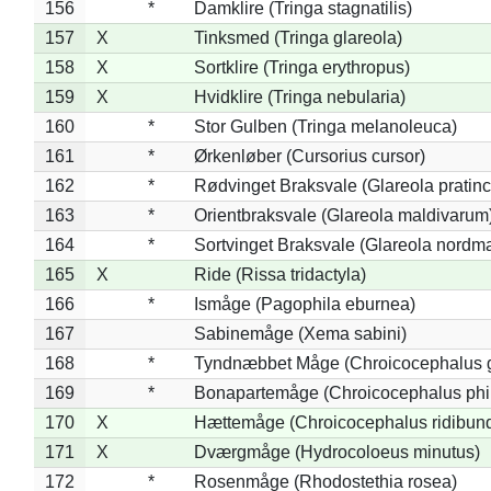
156
*
Damklire (Tringa stagnatilis)
157
X
Tinksmed (Tringa glareola)
158
X
Sortklire (Tringa erythropus)
159
X
Hvidklire (Tringa nebularia)
160
*
Stor Gulben (Tringa melanoleuca)
161
*
Ørkenløber (Cursorius cursor)
162
*
Rødvinget Braksvale (Glareola pratinc
163
*
Orientbraksvale (Glareola maldivarum
164
*
Sortvinget Braksvale (Glareola nordm
165
X
Ride (Rissa tridactyla)
166
*
Ismåge (Pagophila eburnea)
167
Sabinemåge (Xema sabini)
168
*
Tyndnæbbet Måge (Chroicocephalus 
169
*
Bonapartemåge (Chroicocephalus phil
170
X
Hættemåge (Chroicocephalus ridibun
171
X
Dværgmåge (Hydrocoloeus minutus)
172
*
Rosenmåge (Rhodostethia rosea)