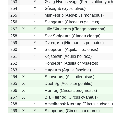
253
*
Østlig Hvepsevåge (Pernis ptilorhync
254
*
Gåsegrib (Gyps fulvus)
255
*
Munkegrib (Aegypius monachus)
256
*
Slangeørn (Circaetus gallicus)
257
X
*
Lille Skrigeørn (Clanga pomarina)
258
*
Stor Skrigeørn (Clanga clanga)
259
*
Dværgørn (Hieraaetus pennatus)
260
*
Steppeørn (Aquila nipalensis)
261
*
Kejserørn (Aquila heliaca)
262
Kongeørn (Aquila chrysaetos)
263
*
Høgeørn (Aquila fasciata)
264
X
Spurvehøg (Accipiter nisus)
265
X
Duehøg (Accipiter gentilis)
266
X
Rørhøg (Circus aeruginosus)
267
X
Blå Kærhøg (Circus cyaneus)
268
*
Amerikansk Kærhøg (Circus hudsoniu
269
X
*
Steppehøg (Circus macrourus)