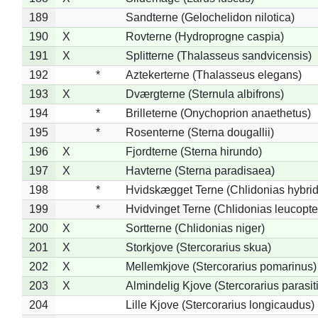
189
Sandterne (Gelochelidon nilotica)
190
X
Rovterne (Hydroprogne caspia)
191
X
Splitterne (Thalasseus sandvicensis)
192
*
Aztekerterne (Thalasseus elegans)
193
X
Dværgterne (Sternula albifrons)
194
*
Brilleterne (Onychoprion anaethetus)
195
*
Rosenterne (Sterna dougallii)
196
X
Fjordterne (Sterna hirundo)
197
X
Havterne (Sterna paradisaea)
198
*
Hvidskægget Terne (Chlidonias hybrid
199
*
Hvidvinget Terne (Chlidonias leucopte
200
X
Sortterne (Chlidonias niger)
201
X
Storkjove (Stercorarius skua)
202
X
Mellemkjove (Stercorarius pomarinus)
203
X
Almindelig Kjove (Stercorarius parasit
204
Lille Kjove (Stercorarius longicaudus)