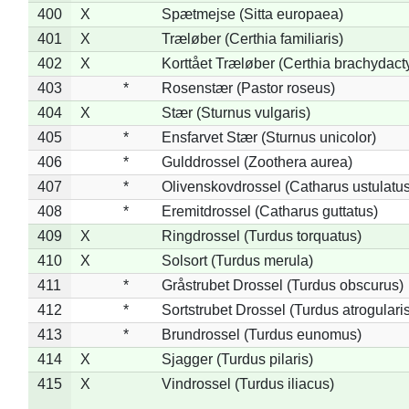
400
X
Spætmejse (Sitta europaea)
401
X
Træløber (Certhia familiaris)
402
X
Korttået Træløber (Certhia brachydact
403
*
Rosenstær (Pastor roseus)
404
X
Stær (Sturnus vulgaris)
405
*
Ensfarvet Stær (Sturnus unicolor)
406
*
Gulddrossel (Zoothera aurea)
407
*
Olivenskovdrossel (Catharus ustulatus
408
*
Eremitdrossel (Catharus guttatus)
409
X
Ringdrossel (Turdus torquatus)
410
X
Solsort (Turdus merula)
411
*
Gråstrubet Drossel (Turdus obscurus)
412
*
Sortstrubet Drossel (Turdus atrogularis
413
*
Brundrossel (Turdus eunomus)
414
X
Sjagger (Turdus pilaris)
415
X
Vindrossel (Turdus iliacus)