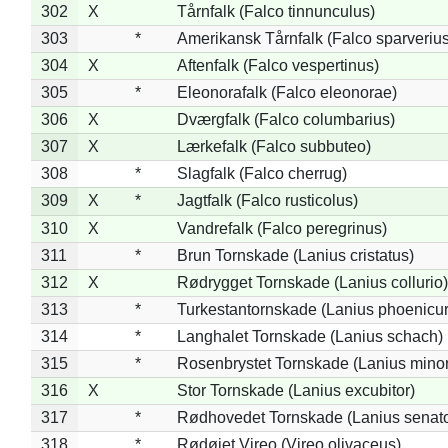
302
X
Tårnfalk (Falco tinnunculus)
303
*
Amerikansk Tårnfalk (Falco sparverius
304
X
Aftenfalk (Falco vespertinus)
305
*
Eleonorafalk (Falco eleonorae)
306
X
Dværgfalk (Falco columbarius)
307
X
Lærkefalk (Falco subbuteo)
308
*
Slagfalk (Falco cherrug)
309
X
*
Jagtfalk (Falco rusticolus)
310
X
Vandrefalk (Falco peregrinus)
311
*
Brun Tornskade (Lanius cristatus)
312
X
Rødrygget Tornskade (Lanius collurio)
313
*
Turkestantornskade (Lanius phoenicur
314
*
Langhalet Tornskade (Lanius schach)
315
*
Rosenbrystet Tornskade (Lanius minor
316
X
Stor Tornskade (Lanius excubitor)
317
*
Rødhovedet Tornskade (Lanius senato
318
*
Rødøjet Vireo (Vireo olivaceus)