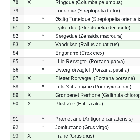
78
X
Ringdue (Columba palumbus)
79
Turteldue (Streptopelia turtur)
80
*
Østlig Turteldue (Streptopelia orientali
81
X
Tyrkerdue (Streptopelia decaocto)
82
*
Sørgedue (Zenaida macroura)
83
X
Vandrikse (Rallus aquaticus)
84
Engsnarre (Crex crex)
85
*
Lille Rørvagtel (Porzana parva)
86
*
Dværgrørvagtel (Porzana pusilla)
87
X
Plettet Rørvagtel (Porzana porzana)
88
*
Lille Sultanhøne (Porphyrio alleni)
89
X
Grønbenet Rørhøne (Gallinula chloro
90
X
Blishøne (Fulica atra)
91
*
Prærietrane (Antigone canadensis)
92
*
Jomfrutrane (Grus virgo)
93
X
Trane (Grus grus)