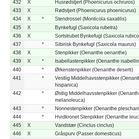
432
X
Husrødstjert (Phoenicurus ochruros)
433
X
Rødstjert (Phoenicurus phoenicurus)
434
X
*
Stendrossel (Monticola saxatilis)
435
X
Bynkefugl (Saxicola rubetra)
436
X
Sortstrubet Bynkefugl (Saxicola rubico
437
*
Sibirisk Bynkefugl (Saxicola maurus)
438
X
Stenpikker (Oenanthe oenanthe)
439
X
*
Isabellastenpikker (Oenanthe isabelli
440
*
Ørkenstenpikker (Oenanthe deserti)
441
*
Vestlig Middelhavsstenpikker (Oenant
hispanica)
442
*
Østlig Middelhavsstenpikker (Oenant
melanoleuca)
443
*
Nonnestenpikker (Oenanthe pleschan
444
*
Hvidkronet Stenpikker (Oenanthe leu
445
X
Vandstær (Cinclus cinclus)
446
X
Gråspurv (Passer domesticus)