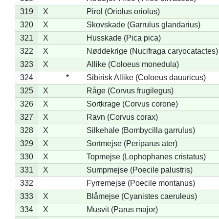
319
X
Pirol (Oriolus oriolus)
320
X
Skovskade (Garrulus glandarius)
321
X
Husskade (Pica pica)
322
X
Nøddekrige (Nucifraga caryocatactes)
323
X
Allike (Coloeus monedula)
324
*
Sibirisk Allike (Coloeus dauuricus)
325
X
Råge (Corvus frugilegus)
326
X
Sortkrage (Corvus corone)
327
X
Ravn (Corvus corax)
328
X
Silkehale (Bombycilla garrulus)
329
X
Sortmejse (Periparus ater)
330
X
Topmejse (Lophophanes cristatus)
331
X
Sumpmejse (Poecile palustris)
332
Fyrremejse (Poecile montanus)
333
X
Blåmejse (Cyanistes caeruleus)
334
X
Musvit (Parus major)