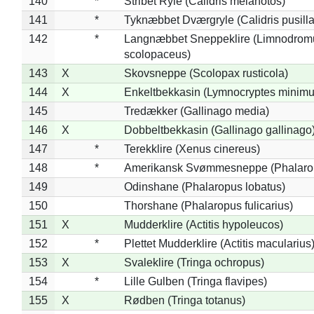
140
*
Stribet Ryle (Calidris melanotos)
141
*
Tyknæbbet Dværgryle (Calidris pusilla
142
*
Langnæbbet Sneppeklire (Limnodrom
scolopaceus)
143
X
Skovsneppe (Scolopax rusticola)
144
X
Enkeltbekkasin (Lymnocryptes minimu
145
Tredækker (Gallinago media)
146
X
Dobbeltbekkasin (Gallinago gallinago
147
*
Terekklire (Xenus cinereus)
148
*
Amerikansk Svømmesneppe (Phalaropu
149
Odinshane (Phalaropus lobatus)
150
Thorshane (Phalaropus fulicarius)
151
X
Mudderklire (Actitis hypoleucos)
152
*
Plettet Mudderklire (Actitis macularius
153
X
Svaleklire (Tringa ochropus)
154
*
Lille Gulben (Tringa flavipes)
155
X
Rødben (Tringa totanus)