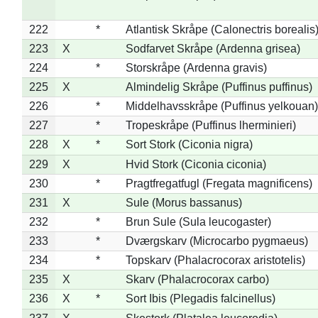
222
*
Atlantisk Skråpe (Calonectris borealis
223
X
Sodfarvet Skråpe (Ardenna grisea)
224
*
Storskråpe (Ardenna gravis)
225
X
Almindelig Skråpe (Puffinus puffinus)
226
*
Middelhavsskråpe (Puffinus yelkouan)
227
*
Tropeskråpe (Puffinus lherminieri)
228
X
*
Sort Stork (Ciconia nigra)
229
X
Hvid Stork (Ciconia ciconia)
230
*
Pragtfregatfugl (Fregata magnificens)
231
X
Sule (Morus bassanus)
232
*
Brun Sule (Sula leucogaster)
233
*
Dværgskarv (Microcarbo pygmaeus)
234
*
Topskarv (Phalacrocorax aristotelis)
235
X
Skarv (Phalacrocorax carbo)
236
X
*
Sort Ibis (Plegadis falcinellus)