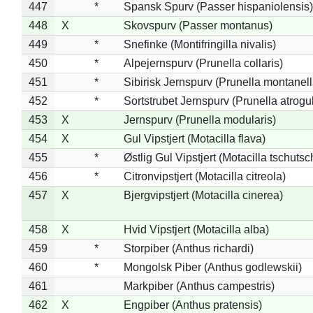
447
*
Spansk Spurv (Passer hispaniolensis)
448
X
Skovspurv (Passer montanus)
449
*
Snefinke (Montifringilla nivalis)
450
*
Alpejernspurv (Prunella collaris)
451
*
Sibirisk Jernspurv (Prunella montanell
452
*
Sortstrubet Jernspurv (Prunella atrogul
453
X
Jernspurv (Prunella modularis)
454
X
Gul Vipstjert (Motacilla flava)
455
*
Østlig Gul Vipstjert (Motacilla tschuts
456
*
Citronvipstjert (Motacilla citreola)
457
X
Bjergvipstjert (Motacilla cinerea)
458
X
Hvid Vipstjert (Motacilla alba)
459
*
Storpiber (Anthus richardi)
460
*
Mongolsk Piber (Anthus godlewskii)
461
Markpiber (Anthus campestris)
462
X
Engpiber (Anthus pratensis)