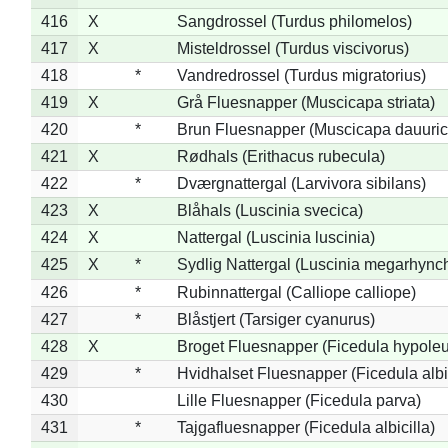
416
X
Sangdrossel (Turdus philomelos)
417
X
Misteldrossel (Turdus viscivorus)
418
*
Vandredrossel (Turdus migratorius)
419
X
Grå Fluesnapper (Muscicapa striata)
420
*
Brun Fluesnapper (Muscicapa dauuric
421
X
Rødhals (Erithacus rubecula)
422
*
Dværgnattergal (Larvivora sibilans)
423
X
Blåhals (Luscinia svecica)
424
X
Nattergal (Luscinia luscinia)
425
X
*
Sydlig Nattergal (Luscinia megarhync
426
*
Rubinnattergal (Calliope calliope)
427
*
Blåstjert (Tarsiger cyanurus)
428
X
Broget Fluesnapper (Ficedula hypole
429
*
Hvidhalset Fluesnapper (Ficedula albic
430
Lille Fluesnapper (Ficedula parva)
431
*
Tajgafluesnapper (Ficedula albicilla)