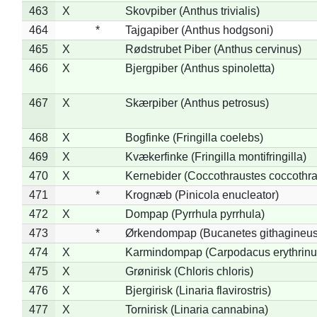
463
X
Skovpiber (Anthus trivialis)
464
*
Tajgapiber (Anthus hodgsoni)
465
X
Rødstrubet Piber (Anthus cervinus)
466
X
Bjergpiber (Anthus spinoletta)
467
X
Skærpiber (Anthus petrosus)
468
X
Bogfinke (Fringilla coelebs)
469
X
Kvækerfinke (Fringilla montifringilla)
470
X
Kernebider (Coccothraustes coccothra
471
*
Krognæb (Pinicola enucleator)
472
X
Dompap (Pyrrhula pyrrhula)
473
*
Ørkendompap (Bucanetes githagineus
474
X
Karmindompap (Carpodacus erythrinu
475
X
Grønirisk (Chloris chloris)
476
X
Bjergirisk (Linaria flavirostris)
477
X
Tornirisk (Linaria cannabina)