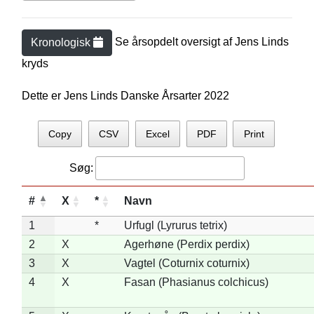
Se årsopdelt oversigt af
Jens Lind
s
Kronologisk
kryds
Dette er Jens Linds Danske Årsarter 2022
Copy
CSV
Excel
PDF
Print
Søg:
#
X
*
Navn
1
*
Urfugl (Lyrurus tetrix)
2
X
Agerhøne (Perdix perdix)
3
X
Vagtel (Coturnix coturnix)
4
X
Fasan (Phasianus colchicus)