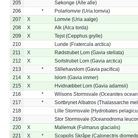
205
Søkonge (Alle alle)
206
*
Polarlomvie (Uria lomvia)
207
X
Lomvie (Uria aalge)
208
X
Alk (Alca torda)
209
X
Tejst (Cepphus grylle)
210
Lunde (Fratercula arctica)
211
X
Rødstrubet Lom (Gavia stellata)
212
X
Sortstrubet Lom (Gavia arctica)
213
*
Stillehavslom (Gavia pacifica)
214
X
Islom (Gavia immer)
215
X
Hvidnæbbet Lom (Gavia adamsii)
216
*
Wilsons Stormsvale (Oceanites ocean
217
*
Sortbrynet Albatros (Thalassarche me
218
Lille Stormsvale (Hydrobates pelagicu
219
Stor Stormsvale (Oceanodroma leuco
220
X
Mallemuk (Fulmarus glacialis)
221
X
*
Scopolis Skråpe (Calonectris diomed