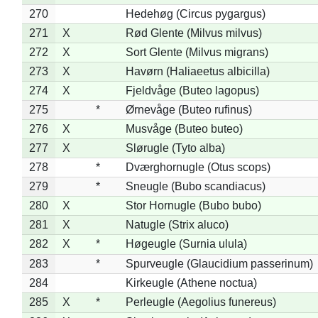
270
Hedehøg (Circus pygargus)
271
X
Rød Glente (Milvus milvus)
272
X
Sort Glente (Milvus migrans)
273
X
Havørn (Haliaeetus albicilla)
274
X
Fjeldvåge (Buteo lagopus)
275
*
Ørnevåge (Buteo rufinus)
276
X
Musvåge (Buteo buteo)
277
X
Slørugle (Tyto alba)
278
*
Dværghornugle (Otus scops)
279
*
Sneugle (Bubo scandiacus)
280
X
Stor Hornugle (Bubo bubo)
281
X
Natugle (Strix aluco)
282
X
*
Høgeugle (Surnia ulula)
283
*
Spurveugle (Glaucidium passerinum)
284
Kirkeugle (Athene noctua)
285
X
*
Perleugle (Aegolius funereus)