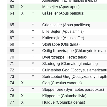
62
*
Alpesejler (Tachymarptis melba)
63
X
Mursejler (Apus apus)
64
X
*
Gråsejler (Apus pallidus)
65
*
Orientsejler (Apus pacificus)
66
*
Lille Sejler (Apus affinis)
67
*
Kaffersejler (Apus caffer)
68
*
Stortrappe (Otis tarda)
69
*
Østlig Kravetrappe (Chlamydotis macq
70
*
Dværgtrappe (Tetrax tetrax)
71
*
Skadegøg (Clamator glandarius)
72
*
Gulnæbbet Gøg (Coccyzus americanu
73
*
Sortnæbbet Gøg (Coccyzus erythropt
74
X
Gøg (Cuculus canorus)
75
*
Steppehøne (Syrrhaptes paradoxus)
76
X
Klippedue (Columba livia)
77
X
Huldue (Columba oenas)