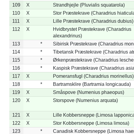
109
X
Strandhjejle (Pluvialis squatarola)
110
X
Stor Præstekrave (Charadrius hiaticul
111
X
Lille Præstekrave (Charadrius dubius)
112
X
Hvidbrystet Præstekrave (Charadrius
alexandrinus)
113
*
Sibirisk Præstekrave (Charadrius mon
114
*
Tibetansk Præstekrave (Charadrius atr
115
*
Ørkenpræstekrave (Charadrius leschen
116
*
Kaspisk Præstekrave (Charadrius asia
117
X
Pomeransfugl (Charadrius morinellus)
118
*
Bartramsklire (Bartramia longicauda)
119
X
Småspove (Numenius phaeopus)
120
X
Storspove (Numenius arquata)
121
X
Lille Kobbersneppe (Limosa lapponic
122
X
Stor Kobbersneppe (Limosa limosa)
123
*
Canadisk Kobbersneppe (Limosa hae