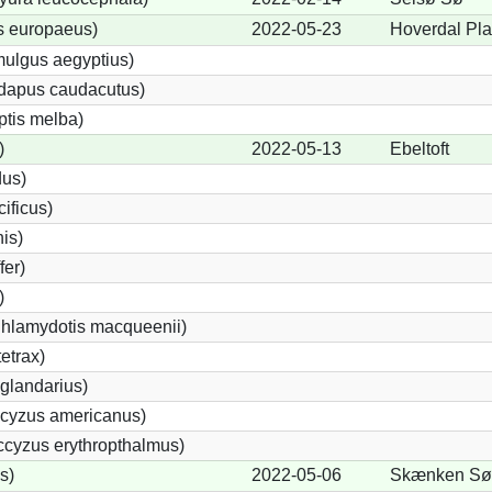
s europaeus)
2022-05-23
Hoverdal Pl
ulgus aegyptius)
ndapus caudacutus)
ptis melba)
)
2022-05-13
Ebeltoft
dus)
ificus)
nis)
fer)
)
Chlamydotis macqueenii)
etrax)
glandarius)
cyzus americanus)
cyzus erythropthalmus)
s)
2022-05-06
Skænken Sø