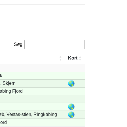
Søg:
Kort
k
 Skjern
øbing Fjord
b, Vestas-stien, Ringkøbing
jord