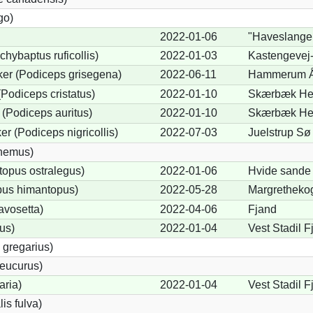
go)
2022-01-06
"Haveslange
chybaptus ruficollis)
2022-01-03
Kastengevej
er (Podiceps grisegena)
2022-06-11
Hammerum Å
Podiceps cristatus)
2022-01-10
Skærbæk Hes
(Podiceps auritus)
2022-01-10
Skærbæk Hes
r (Podiceps nigricollis)
2022-07-03
Juelstrup Sø
cnemus)
opus ostralegus)
2022-01-06
Hvide sande
pus himantopus)
2022-05-28
Margretheko
avosetta)
2022-04-06
Fjand
us)
2022-01-04
Vest Stadil 
 gregarius)
eucurus)
aria)
2022-01-04
Vest Stadil F
lis fulva)