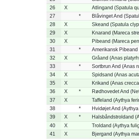
26
X
Atlingand (Spatula q
27
*
Blåvinget And (Spatul
28
X
Skeand (Spatula clyp
29
X
Knarand (Mareca stre
30
X
Pibeand (Mareca pen
31
*
Amerikansk Pibeand 
32
X
Gråand (Anas platyr
33
*
Sortbrun And (Anas r
34
X
Spidsand (Anas acut
35
X
Krikand (Anas crecca
36
X
*
Rødhovedet And (Nett
37
X
Taffeland (Aythya feri
38
*
Hvidøjet And (Aythya
39
X
*
Halsbåndstroldand (Ay
40
X
Troldand (Aythya fuli
41
X
Bjergand (Aythya mar