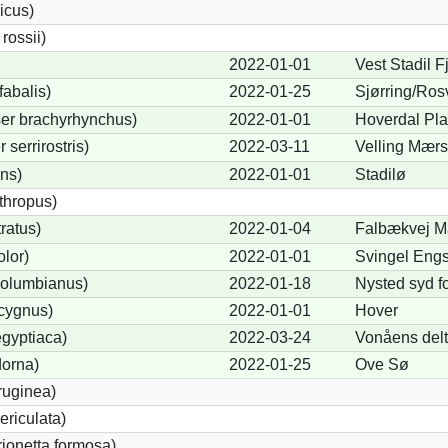
icus)
ossii)
2022-01-01
Vest Stadil F
abalis)
2022-01-25
Sjørring/Ro
er brachyrhynchus)
2022-01-01
Hoverdal Pl
serrirostris)
2022-03-11
Velling Mærs
ons)
2022-01-01
Stadilø
thropus)
ratus)
2022-01-04
Falbækvej Ma
lor)
2022-01-01
Svingel Eng
olumbianus)
2022-01-18
Nysted syd f
cygnus)
2022-01-01
Hover
gyptiaca)
2022-03-24
Vonåens delta
dorna)
2022-01-25
Ove Sø
ruginea)
ericulata)
rionetta formosa)