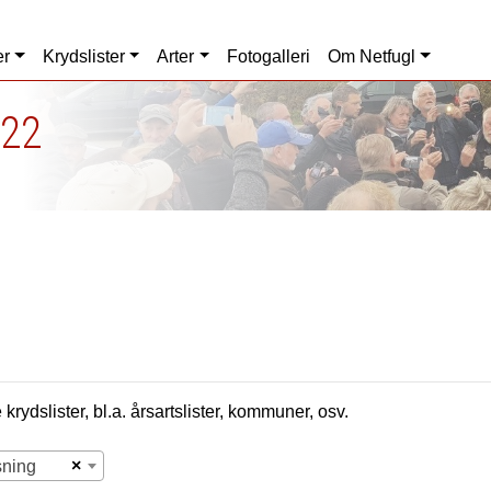
er
Krydslister
Arter
Fotogalleri
Om Netfugl
022
krydslister, bl.a. årsartslister, kommuner, osv.
×
sning