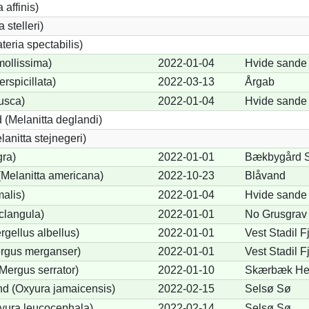
 affinis)
 stelleri)
eria spectabilis)
mollissima)
2022-01-04
Hvide sande
erspicillata)
2022-03-13
Årgab
fusca)
2022-01-04
Hvide sande
 (Melanitta deglandi)
lanitta stejnegeri)
gra)
2022-01-01
Bækbygård S
Melanitta americana)
2022-10-23
Blåvand
alis)
2022-01-04
Hvide sande
clangula)
2022-01-01
No Grusgrav
rgellus albellus)
2022-01-01
Vest Stadil F
ergus merganser)
2022-01-01
Vest Stadil 
Mergus serrator)
2022-01-10
Skærbæk Hes
d (Oxyura jamaicensis)
2022-02-15
Selsø Sø
yura leucocephala)
2022-02-14
Selsø Sø