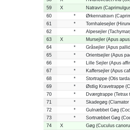
59
X
Natravn (Caprimulgu
60
*
Ørkennatravn (Caprim
61
*
Tornhalesejler (Hiru
62
*
Alpesejler (Tachymar
63
X
Mursejler (Apus apus
64
*
Gråsejler (Apus palli
65
*
Orientsejler (Apus pac
66
*
Lille Sejler (Apus affi
67
*
Kaffersejler (Apus caf
68
*
Stortrappe (Otis tarda
69
*
Østlig Kravetrappe (
70
*
Dværgtrappe (Tetrax t
71
*
Skadegøg (Clamator 
72
*
Gulnæbbet Gøg (Coc
73
*
Sortnæbbet Gøg (Coc
74
X
Gøg (Cuculus canoru