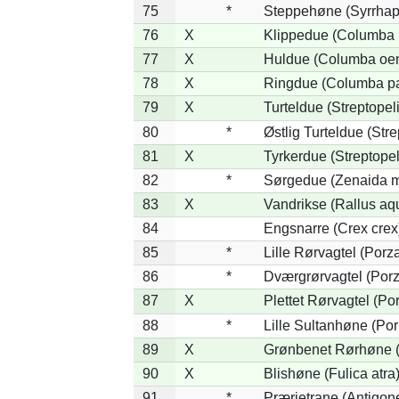
75
*
Steppehøne (Syrrhap
76
X
Klippedue (Columba l
77
X
Huldue (Columba oe
78
X
Ringdue (Columba p
79
X
Turteldue (Streptopeli
80
*
Østlig Turteldue (Stre
81
X
Tyrkerdue (Streptope
82
*
Sørgedue (Zenaida m
83
X
Vandrikse (Rallus aq
84
Engsnarre (Crex crex
85
*
Lille Rørvagtel (Porz
86
*
Dværgrørvagtel (Porz
87
X
Plettet Rørvagtel (P
88
*
Lille Sultanhøne (Por
89
X
Grønbenet Rørhøne (G
90
X
Blishøne (Fulica atra
91
*
Prærietrane (Antigon