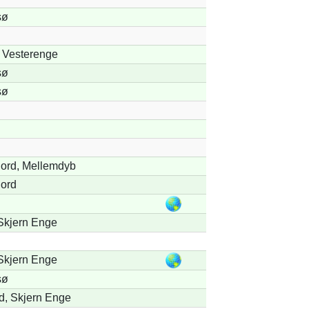
sø
 Vesterenge
sø
sø
Fjord, Mellemdyb
jord
Skjern Enge
Skjern Enge
sø
d, Skjern Enge