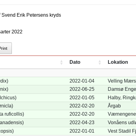
f
Svend Erik Petersen
s kryds
arter 2022
Print
Dato
Lokation
dix)
2022-01-04
Velling Mærs
nix)
2022-06-25
Damsø Enge,
lchicus)
2022-01-05
Halby, Ringk
nicla)
2022-02-20
Årgab
 ruficollis)
2022-02-20
Værnengene
anadensis)
2022-04-23
Vonåens udlø
opsis)
2022-01-01
Vest Stadil F