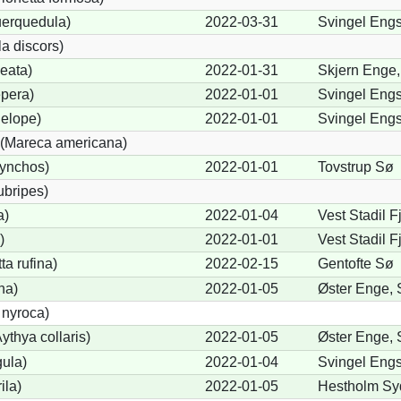
uerquedula)
2022-03-31
Svingel Eng
a discors)
eata)
2022-01-31
Skjern Enge,
pera)
2022-01-01
Svingel Eng
elope)
2022-01-01
Svingel Eng
(Mareca americana)
hynchos)
2022-01-01
Tovstrup Sø
ubripes)
a)
2022-01-04
Vest Stadil 
)
2022-01-01
Vest Stadil F
a rufina)
2022-02-15
Gentofte Sø
na)
2022-01-05
Øster Enge, 
 nyroca)
thya collaris)
2022-01-05
Øster Enge, 
gula)
2022-01-04
Svingel Eng
ila)
2022-01-05
Hestholm Sy