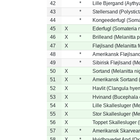
42
*
Lille Bjergand (Aythya
43
*
Stellersand (Polysticta
44
*
Kongeederfugl (Somat
45
X
Ederfugl (Somateria 
46
X
*
Brilleand (Melanitta p
47
X
Fløjlsand (Melanitta 
48
*
Amerikansk Fløjlsand
49
*
Sibirisk Fløjlsand (Me
50
X
Sortand (Melanitta ni
51
X
*
Amerikansk Sortand (
52
X
Havlit (Clangula hyem
53
X
Hvinand (Bucephala 
54
X
Lille Skallesluger (Me
55
X
Stor Skallesluger (M
56
X
Toppet Skallesluger (
57
X
*
Amerikansk Skarvean
58
X
*
Hvidhovedet And (Ox