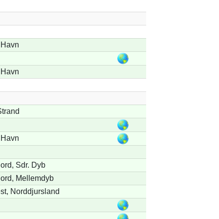
 Havn
 Havn
trand
 Havn
jord, Sdr. Dyb
Fjord, Mellemdyb
t, Norddjursland