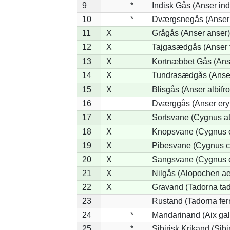
9
*
Indisk Gås (Anser ind
10
*
Dværgsnegås (Anser r
11
X
Grågås (Anser anser)
12
X
Tajgasædgås (Anser f
13
X
Kortnæbbet Gås (Ans
14
X
Tundrasædgås (Anser 
15
X
Blisgås (Anser albifr
16
Dværggås (Anser ery
17
X
Sortsvane (Cygnus at
18
X
Knopsvane (Cygnus o
19
X
Pibesvane (Cygnus c
20
X
Sangsvane (Cygnus 
21
X
Nilgås (Alopochen ae
22
X
Gravand (Tadorna ta
23
Rustand (Tadorna fer
24
*
Mandarinand (Aix gal
25
*
Sibirisk Krikand (Sibi