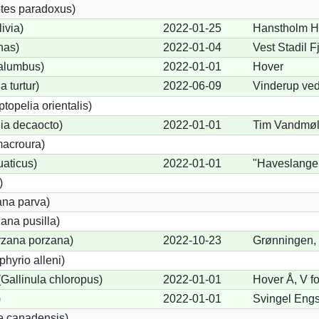
tes paradoxus)
ivia)
2022-01-25
Hanstholm H
nas)
2022-01-04
Vest Stadil 
alumbus)
2022-01-01
Hover
a turtur)
2022-06-09
Vinderup ved
ptopelia orientalis)
lia decaocto)
2022-01-01
Tim Vandmøl
acroura)
uaticus)
2022-01-01
"Haveslange
)
ana parva)
ana pusilla)
orzana porzana)
2022-10-23
Grønningen,
phyrio alleni)
allinula chloropus)
2022-01-01
Hover Å, V fo
)
2022-01-01
Svingel Eng
e canadensis)