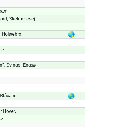
avn
Fjord, Skelmosevej
 Holstebro
le
n", Svingel Engsø
 Blåvand
r Hover.
sø