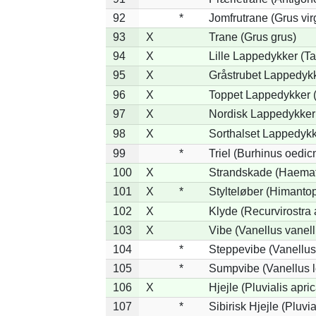
92
*
Jomfrutrane (Grus vir
93
X
Trane (Grus grus)
94
X
Lille Lappedykker (Ta
95
X
Gråstrubet Lappedykk
96
X
Toppet Lappedykker (
97
X
Nordisk Lappedykker 
98
X
Sorthalset Lappedykke
99
*
Triel (Burhinus oedi
100
X
Strandskade (Haemat
101
X
*
Stylteløber (Himanto
102
X
Klyde (Recurvirostra 
103
X
Vibe (Vanellus vanell
104
*
Steppevibe (Vanellus
105
*
Sumpvibe (Vanellus l
106
X
Hjejle (Pluvialis apric
107
*
Sibirisk Hjejle (Pluvia