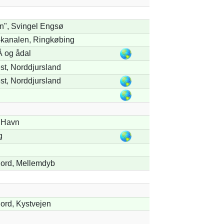
n", Svingel Engsø
-kanalen, Ringkøbing
 og ådal
t, Norddjursland
t, Norddjursland
 Havn
g
Fjord, Mellemdyb
jord, Kystvejen