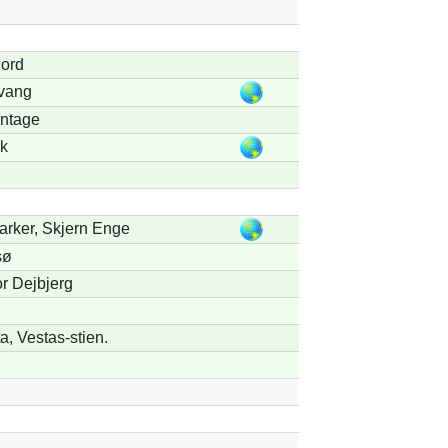
jord
svang
antage
k
rker, Skjern Enge
sø
or Dejbjerg
, Vestas-stien.