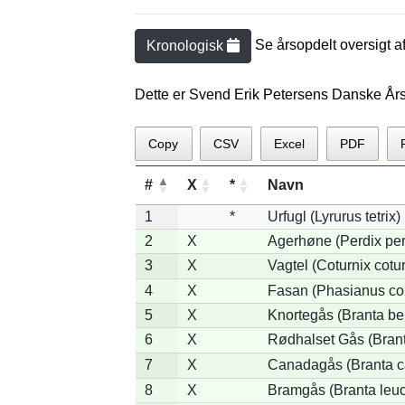
Se årsopdelt oversigt a
Kronologisk
Dette er Svend Erik Petersens Danske Års
Copy
CSV
Excel
PDF
#
X
*
Navn
1
*
Urfugl (Lyrurus tetrix)
2
X
Agerhøne (Perdix per
3
X
Vagtel (Coturnix cotur
4
X
Fasan (Phasianus co
5
X
Knortegås (Branta ber
6
X
Rødhalset Gås (Branta
7
X
Canadagås (Branta c
8
X
Bramgås (Branta leuc