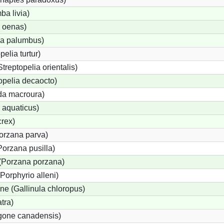
a livia)
 oenas)
a palumbus)
pelia turtur)
Streptopelia orientalis)
opelia decaocto)
da macroura)
 aquaticus)
rex)
Porzana parva)
orzana pusilla)
 (Porzana porzana)
Porphyrio alleni)
e (Gallinula chloropus)
tra)
igone canadensis)