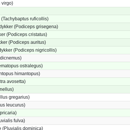
 virgo)
(Tachybaptus ruficollis)
dykker (Podiceps grisegena)
r (Podiceps cristatus)
ker (Podiceps auritus)
ykker (Podiceps nigricollis)
edicnemus)
matopus ostralegus)
antopus himantopus)
tra avosetta)
nellus)
lus gregarius)
us leucurus)
pricaria)
uvialis fulva)
 (Pluvialis dominica)