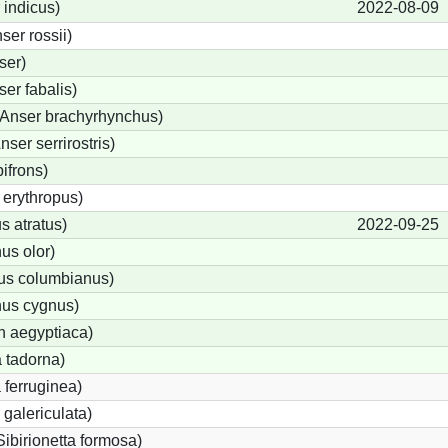
 indicus)
2022-08-09
er rossii)
ser)
er fabalis)
Anser brachyrhynchus)
er serrirostris)
ifrons)
erythropus)
 atratus)
2022-09-25
s olor)
us columbianus)
us cygnus)
n aegyptiaca)
 tadorna)
ferruginea)
galericulata)
Sibirionetta formosa)