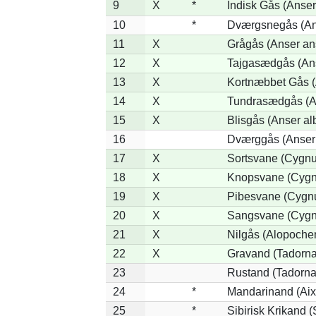
9
X
*
Indisk Gås (Anser
10
*
Dværgsnegås (Ans
11
X
Grågås (Anser an
12
X
Tajgasædgås (Ans
13
X
Kortnæbbet Gås (
14
X
Tundrasædgås (Ans
15
X
Blisgås (Anser alb
16
Dværggås (Anser 
17
X
Sortsvane (Cygnus
18
X
Knopsvane (Cygnu
19
X
Pibesvane (Cygn
20
X
Sangsvane (Cygn
21
X
Nilgås (Alopoche
22
X
Gravand (Tadorna
23
Rustand (Tadorna 
24
*
Mandarinand (Aix 
25
*
Sibirisk Krikand (