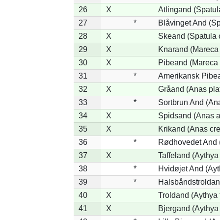
26
X
Atlingand (Spatu
27
*
Blåvinget And (Sp
28
X
Skeand (Spatula 
29
X
Knarand (Mareca 
30
X
Pibeand (Mareca
31
*
Amerikansk Pibe
32
X
Gråand (Anas pla
33
*
Sortbrun And (Ana
34
X
Spidsand (Anas a
35
X
Krikand (Anas cr
36
*
Rødhovedet And (
37
X
Taffeland (Aythya 
38
*
Hvidøjet And (Ayt
39
*
Halsbåndstroldand
40
X
Troldand (Aythya f
41
X
Bjergand (Aythya 