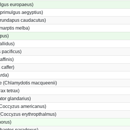
lgus europaeus)
primulgus aegyptius)
Hirundapus caudacutus)
marptis melba)
pus)
allidus)
 pacificus)
affinis)
 caffer)
arda)
pe (Chlamydotis macqueenii)
ax tetrax)
or glandarius)
Coccyzus americanus)
Coccyzus erythropthalmus)
orus)
haptes paradoxus)