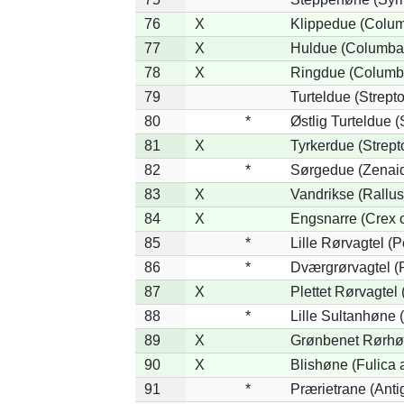
76
X
Klippedue (Columb
77
X
Huldue (Columba
78
X
Ringdue (Columb
79
Turteldue (Strepto
80
*
Østlig Turteldue (
81
X
Tyrkerdue (Strept
82
*
Sørgedue (Zenai
83
X
Vandrikse (Rallus
84
X
Engsnarre (Crex c
85
*
Lille Rørvagtel (
86
*
Dværgrørvagtel (P
87
X
Plettet Rørvagtel
88
*
Lille Sultanhøne (
89
X
Grønbenet Rørhøn
90
X
Blishøne (Fulica a
91
*
Prærietrane (Ant