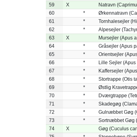
59
X
Natravn (Caprimu
60
*
Ørkennatravn (Ca
61
*
Tornhalesejler (
62
*
Alpesejler (Tachy
63
X
Mursejler (Apus a
64
*
Gråsejler (Apus p
65
*
Orientsejler (Apus
66
*
Lille Sejler (Apus 
67
*
Kaffersejler (Apus
68
*
Stortrappe (Otis t
69
*
Østlig Kravetrap
70
*
Dværgtrappe (Tetr
71
*
Skadegøg (Clamat
72
*
Gulnæbbet Gøg (
73
*
Sortnæbbet Gøg (
74
X
Gøg (Cuculus can
75
*
Steppehøne (Syrr