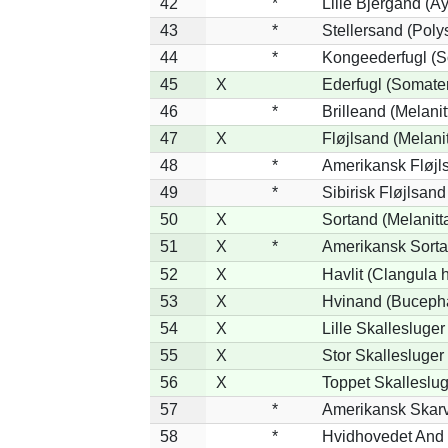
42
*
Lille Bjergand (Ay
43
*
Stellersand (Polyst
44
*
Kongeederfugl (So
45
X
Ederfugl (Somater
46
*
Brilleand (Melanitt
47
X
Fløjlsand (Melanit
48
*
Amerikansk Fløjls
49
*
Sibirisk Fløjlsand
50
X
Sortand (Melanitta
51
X
*
Amerikansk Sorta
52
X
Havlit (Clangula 
53
X
Hvinand (Bucepha
54
X
Lille Skallesluger
55
X
Stor Skallesluge
56
X
Toppet Skalleslug
57
*
Amerikansk Skarv
58
*
Hvidhovedet And 