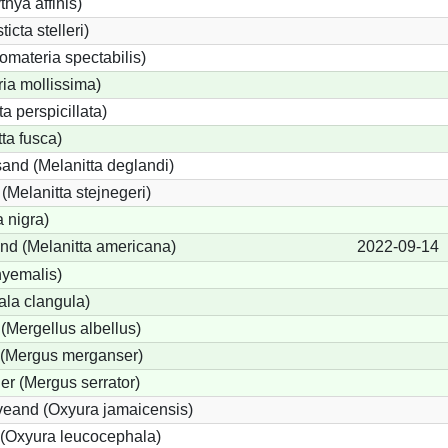
thya affinis)
icta stelleri)
materia spectabilis)
ia mollissima)
a perspicillata)
ta fusca)
and (Melanitta deglandi)
 (Melanitta stejnegeri)
 nigra)
nd (Melanitta americana)
2022-09-14
hyemalis)
la clangula)
 (Mergellus albellus)
r (Mergus merganser)
er (Mergus serrator)
eand (Oxyura jamaicensis)
(Oxyura leucocephala)