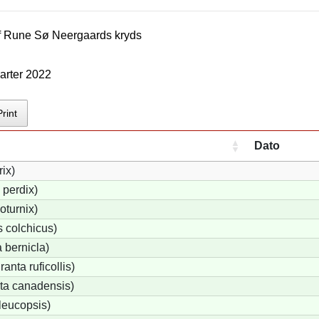
f
Rune Sø Neergaard
s kryds
arter 2022
Print
Dato
rix)
 perdix)
oturnix)
 colchicus)
 bernicla)
nta ruficollis)
ta canadensis)
leucopsis)