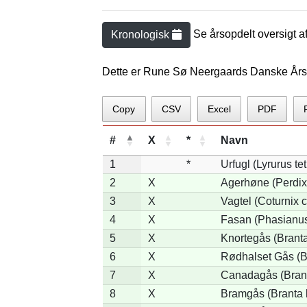
Se årsopdelt oversigt a
Kronologisk
Dette er Rune Sø Neergaards Danske Års
Copy
CSV
Excel
PDF
#
X
*
Navn
1
*
Urfugl (Lyrurus tet
2
X
Agerhøne (Perdix
3
X
Vagtel (Coturnix c
4
X
Fasan (Phasianus
5
X
Knortegås (Branta
6
X
Rødhalset Gås (Bra
7
X
Canadagås (Bran
8
X
Bramgås (Branta 