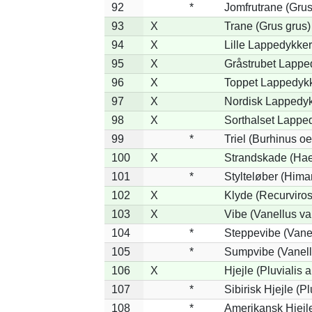
92
*
Jomfrutrane (Grus
93
X
Trane (Grus grus)
94
X
Lille Lappedykker 
95
X
Gråstrubet Lappe
96
X
Toppet Lappedykke
97
X
Nordisk Lappedyk
98
X
Sorthalset Lapped
99
*
Triel (Burhinus o
100
X
Strandskade (Hae
101
*
Stylteløber (Him
102
X
Klyde (Recurviros
103
X
Vibe (Vanellus va
104
*
Steppevibe (Vanel
105
*
Sumpvibe (Vanell
106
X
Hjejle (Pluvialis a
107
*
Sibirisk Hjejle (Pl
108
*
Amerikansk Hjejle