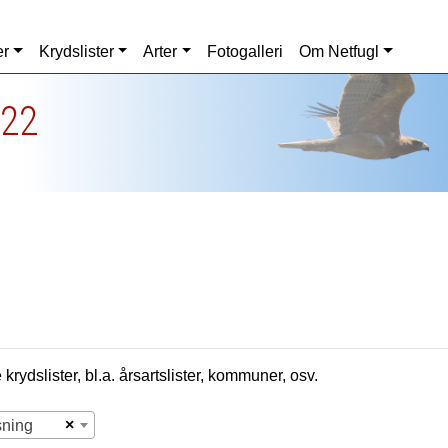
er
Krydslister
Arter
Fotogalleri
Om Netfugl
022
krydslister, bl.a. årsartslister, kommuner, osv.
×
sning