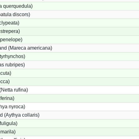
la querquedula)
atula discors)
clypeata)
strepera)
 penelope)
and (Mareca americana)
tyrhynchos)
s rubripes)
cuta)
ecca)
Netta rufina)
ferina)
hya nyroca)
 (Aythya collaris)
uligula)
marila)