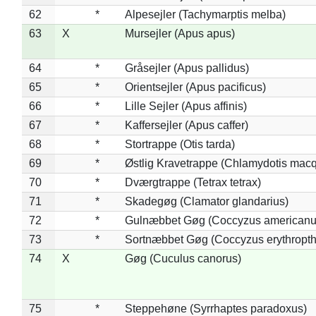
62
*
Alpesejler (Tachymarptis melba)
63
X
Mursejler (Apus apus)
64
*
Gråsejler (Apus pallidus)
65
*
Orientsejler (Apus pacificus)
66
*
Lille Sejler (Apus affinis)
67
*
Kaffersejler (Apus caffer)
68
*
Stortrappe (Otis tarda)
69
*
Østlig Kravetrappe (Chlamydotis macq
70
*
Dværgtrappe (Tetrax tetrax)
71
*
Skadegøg (Clamator glandarius)
72
*
Gulnæbbet Gøg (Coccyzus americanu
73
*
Sortnæbbet Gøg (Coccyzus erythropt
74
X
Gøg (Cuculus canorus)
75
*
Steppehøne (Syrrhaptes paradoxus)