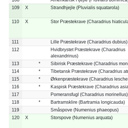
109
X
Strandhjejle (Pluvialis squatarola)
110
X
Stor Præstekrave (Charadrius hiaticul
111
Lille Præstekrave (Charadrius dubius)
112
Hvidbrystet Præstekrave (Charadrius
alexandrinus)
113
*
Sibirisk Præstekrave (Charadrius mon
114
*
Tibetansk Præstekrave (Charadrius atr
115
*
Ørkenpræstekrave (Charadrius leschen
116
*
Kaspisk Præstekrave (Charadrius asia
117
Pomeransfugl (Charadrius morinellus)
118
*
Bartramsklire (Bartramia longicauda)
119
Småspove (Numenius phaeopus)
120
X
Storspove (Numenius arquata)