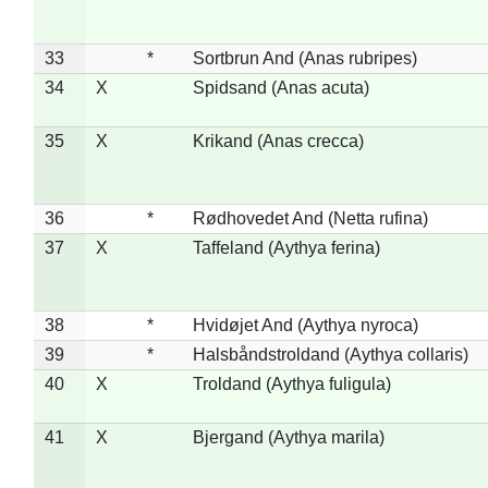
33
*
Sortbrun And (Anas rubripes)
34
X
Spidsand (Anas acuta)
35
X
Krikand (Anas crecca)
36
*
Rødhovedet And (Netta rufina)
37
X
Taffeland (Aythya ferina)
38
*
Hvidøjet And (Aythya nyroca)
39
*
Halsbåndstroldand (Aythya collaris)
40
X
Troldand (Aythya fuligula)
41
X
Bjergand (Aythya marila)