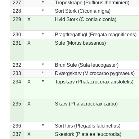
227
*
Tropeskråpe (Puffinus lherminieri)
228
*
Sort Stork (Ciconia nigra)
229
X
Hvid Stork (Ciconia ciconia)
230
*
Pragtfregatfugl (Fregata magnificens)
231
X
Sule (Morus bassanus)
232
*
Brun Sule (Sula leucogaster)
233
*
Dværgskarv (Microcarbo pygmaeus)
234
X
*
Topskarv (Phalacrocorax aristotelis)
235
X
Skarv (Phalacrocorax carbo)
236
*
Sort Ibis (Plegadis falcinellus)
237
X
Skestork (Platalea leucorodia)