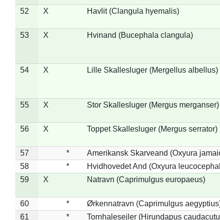
52
X
Havlit (Clangula hyemalis)
53
X
Hvinand (Bucephala clangula)
54
X
Lille Skallesluger (Mergellus albellus)
55
X
Stor Skallesluger (Mergus merganser)
56
X
Toppet Skallesluger (Mergus serrator)
57
*
Amerikansk Skarveand (Oxyura jamai
58
*
Hvidhovedet And (Oxyura leucocepha
59
X
Natravn (Caprimulgus europaeus)
60
*
Ørkennatravn (Caprimulgus aegyptius
61
*
Tornhalesejler (Hirundapus caudacutu