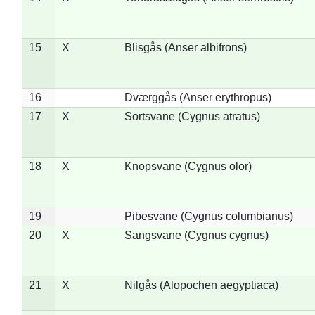
15
X
Blisgås (Anser albifrons)
16
Dværggås (Anser erythropus)
17
X
Sortsvane (Cygnus atratus)
18
X
Knopsvane (Cygnus olor)
19
Pibesvane (Cygnus columbianus)
20
X
Sangsvane (Cygnus cygnus)
21
X
Nilgås (Alopochen aegyptiaca)