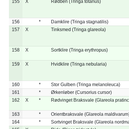
155
X
Rødben (Tringa totanus)
156
*
Damklire (Tringa stagnatilis)
157
X
Tinksmed (Tringa glareola)
158
X
Sortklire (Tringa erythropus)
159
X
Hvidklire (Tringa nebularia)
160
*
Stor Gulben (Tringa melanoleuca)
161
*
Ørkenløber (Cursorius cursor)
162
X
*
Rødvinget Braksvale (Glareola pratinc
163
*
Orientbraksvale (Glareola maldivarum
164
*
Sortvinget Braksvale (Glareola nordm