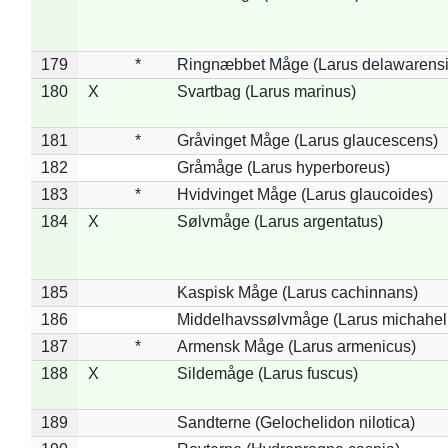
179
*
Ringnæbbet Måge (Larus delawarensi
180
X
Svartbag (Larus marinus)
181
*
Gråvinget Måge (Larus glaucescens)
182
Gråmåge (Larus hyperboreus)
183
*
Hvidvinget Måge (Larus glaucoides)
184
X
Sølvmåge (Larus argentatus)
185
Kaspisk Måge (Larus cachinnans)
186
Middelhavssølvmåge (Larus michahell
187
*
Armensk Måge (Larus armenicus)
188
X
Sildemåge (Larus fuscus)
189
Sandterne (Gelochelidon nilotica)