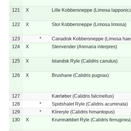
121
X
Lille Kobbersneppe (Limosa lapponic
122
X
Stor Kobbersneppe (Limosa limosa)
123
*
Canadisk Kobbersneppe (Limosa hae
124
X
Stenvender (Arenaria interpres)
125
X
Islandsk Ryle (Calidris canutus)
126
X
Brushane (Calidris pugnax)
127
Kærløber (Calidris falcinellus)
128
*
Spidshalet Ryle (Calidris acuminata)
129
*
Klireryle (Calidris himantopus)
130
X
Krumnæbbet Ryle (Calidris ferruginea