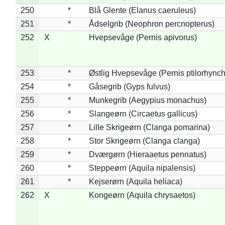
250
*
Blå Glente (Elanus caeruleus)
251
*
Ådselgrib (Neophron percnopterus)
252
X
Hvepsevåge (Pernis apivorus)
253
*
Østlig Hvepsevåge (Pernis ptilorhync
254
*
Gåsegrib (Gyps fulvus)
255
*
Munkegrib (Aegypius monachus)
256
*
Slangeørn (Circaetus gallicus)
257
*
Lille Skrigeørn (Clanga pomarina)
258
*
Stor Skrigeørn (Clanga clanga)
259
*
Dværgørn (Hieraaetus pennatus)
260
*
Steppeørn (Aquila nipalensis)
261
*
Kejserørn (Aquila heliaca)
262
X
Kongeørn (Aquila chrysaetos)