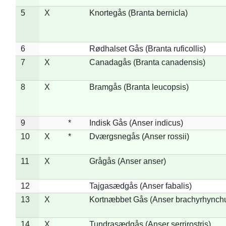
5
X
Knortegås (Branta bernicla)
6
Rødhalset Gås (Branta ruficollis)
7
X
Canadagås (Branta canadensis)
8
X
Bramgås (Branta leucopsis)
9
*
Indisk Gås (Anser indicus)
10
X
*
Dværgsnegås (Anser rossii)
11
X
Grågås (Anser anser)
12
Tajgasædgås (Anser fabalis)
13
X
Kortnæbbet Gås (Anser brachyrhynch
14
X
Tundrasædgås (Anser serrirostris)