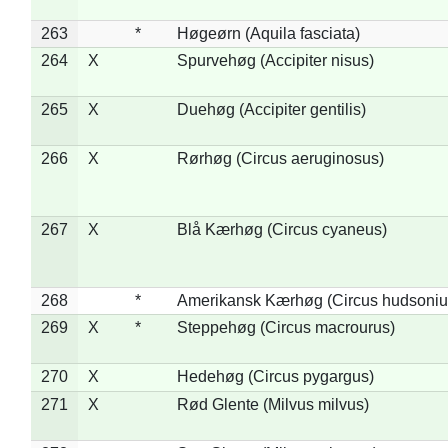
263
*
Høgeørn (Aquila fasciata)
264
X
Spurvehøg (Accipiter nisus)
265
X
Duehøg (Accipiter gentilis)
266
X
Rørhøg (Circus aeruginosus)
267
X
Blå Kærhøg (Circus cyaneus)
268
*
Amerikansk Kærhøg (Circus hudsoniu
269
X
*
Steppehøg (Circus macrourus)
270
X
Hedehøg (Circus pygargus)
271
X
Rød Glente (Milvus milvus)