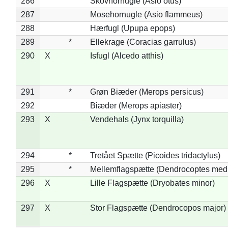
286
Skovhornugle (Asio otus)
287
Mosehornugle (Asio flammeus)
288
Hærfugl (Upupa epops)
289
*
Ellekrage (Coracias garrulus)
290
X
Isfugl (Alcedo atthis)
291
*
Grøn Biæder (Merops persicus)
292
Biæder (Merops apiaster)
293
X
Vendehals (Jynx torquilla)
294
*
Tretået Spætte (Picoides tridactylus)
295
*
Mellemflagspætte (Dendrocoptes med
296
X
Lille Flagspætte (Dryobates minor)
297
X
Stor Flagspætte (Dendrocopos major)