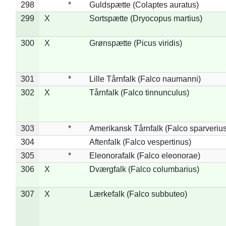
298
*
Guldspætte (Colaptes auratus)
299
X
Sortspætte (Dryocopus martius)
300
X
Grønspætte (Picus viridis)
301
*
Lille Tårnfalk (Falco naumanni)
302
X
Tårnfalk (Falco tinnunculus)
303
*
Amerikansk Tårnfalk (Falco sparverius
304
Aftenfalk (Falco vespertinus)
305
*
Eleonorafalk (Falco eleonorae)
306
X
Dværgfalk (Falco columbarius)
307
X
Lærkefalk (Falco subbuteo)