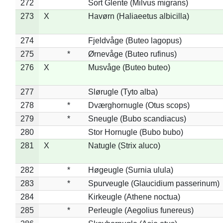
272
Sort Glente (Milvus migrans)
273
X
Havørn (Haliaeetus albicilla)
274
Fjeldvåge (Buteo lagopus)
275
*
Ørnevåge (Buteo rufinus)
276
X
Musvåge (Buteo buteo)
277
Slørugle (Tyto alba)
278
*
Dværghornugle (Otus scops)
279
*
Sneugle (Bubo scandiacus)
280
Stor Hornugle (Bubo bubo)
281
X
Natugle (Strix aluco)
282
*
Høgeugle (Surnia ulula)
283
*
Spurveugle (Glaucidium passerinum)
284
Kirkeugle (Athene noctua)
285
*
Perleugle (Aegolius funereus)