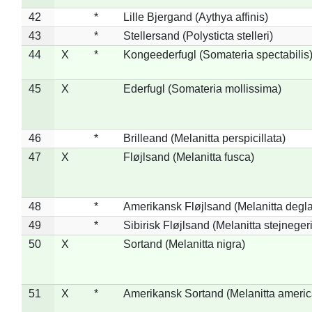
42
*
Lille Bjergand (Aythya affinis)
43
*
Stellersand (Polysticta stelleri)
44
X
*
Kongeederfugl (Somateria spectabilis
45
X
Ederfugl (Somateria mollissima)
46
*
Brilleand (Melanitta perspicillata)
47
X
Fløjlsand (Melanitta fusca)
48
*
Amerikansk Fløjlsand (Melanitta degla
49
*
Sibirisk Fløjlsand (Melanitta stejnegeri
50
X
Sortand (Melanitta nigra)
51
X
*
Amerikansk Sortand (Melanitta ameri