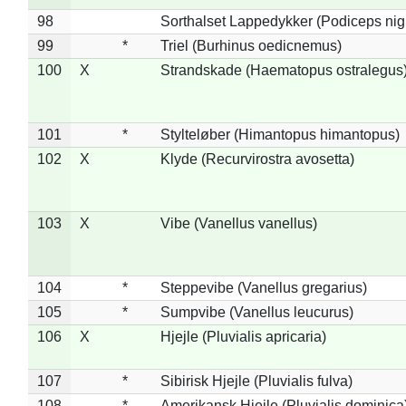
98
Sorthalset Lappedykker (Podiceps nigri
99
*
Triel (Burhinus oedicnemus)
100
X
Strandskade (Haematopus ostralegus
101
*
Stylteløber (Himantopus himantopus)
102
X
Klyde (Recurvirostra avosetta)
103
X
Vibe (Vanellus vanellus)
104
*
Steppevibe (Vanellus gregarius)
105
*
Sumpvibe (Vanellus leucurus)
106
X
Hjejle (Pluvialis apricaria)
107
*
Sibirisk Hjejle (Pluvialis fulva)
108
*
Amerikansk Hjejle (Pluvialis dominica