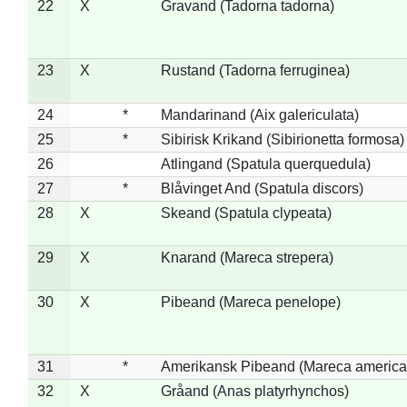
22
X
Gravand (Tadorna tadorna)
23
X
Rustand (Tadorna ferruginea)
24
*
Mandarinand (Aix galericulata)
25
*
Sibirisk Krikand (Sibirionetta formosa)
26
Atlingand (Spatula querquedula)
27
*
Blåvinget And (Spatula discors)
28
X
Skeand (Spatula clypeata)
29
X
Knarand (Mareca strepera)
30
X
Pibeand (Mareca penelope)
31
*
Amerikansk Pibeand (Mareca america
32
X
Gråand (Anas platyrhynchos)