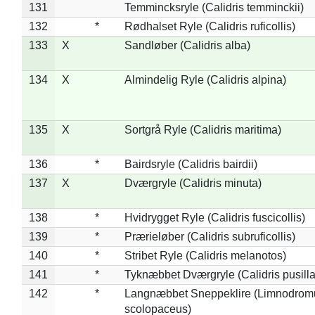
131
Temmincksryle (Calidris temminckii)
132
*
Rødhalset Ryle (Calidris ruficollis)
133
X
Sandløber (Calidris alba)
134
X
Almindelig Ryle (Calidris alpina)
135
X
Sortgrå Ryle (Calidris maritima)
136
*
Bairdsryle (Calidris bairdii)
137
X
Dværgryle (Calidris minuta)
138
*
Hvidrygget Ryle (Calidris fuscicollis)
139
*
Prærieløber (Calidris subruficollis)
140
*
Stribet Ryle (Calidris melanotos)
141
*
Tyknæbbet Dværgryle (Calidris pusilla
142
*
Langnæbbet Sneppeklire (Limnodrom
scolopaceus)