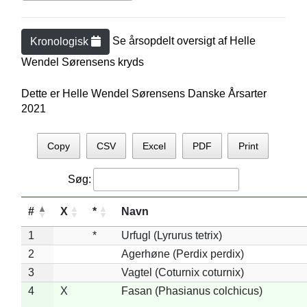
Se årsopdelt oversigt af
Helle
Kronologisk
Wendel Sørensen
s kryds
Dette er Helle Wendel Sørensens Danske Årsarter
2021
Copy
CSV
Excel
PDF
Print
Søg:
#
X
*
Navn
1
*
Urfugl (Lyrurus tetrix)
2
Agerhøne (Perdix perdix)
3
Vagtel (Coturnix coturnix)
4
X
Fasan (Phasianus colchicus)