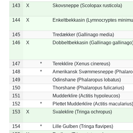
143
X
Skovsneppe (Scolopax rusticola)
144
X
Enkeltbekkasin (Lymnocryptes minimu
145
Tredækker (Gallinago media)
146
X
Dobbeltbekkasin (Gallinago gallinago
147
*
Terekklire (Xenus cinereus)
148
*
Amerikansk Svømmesneppe (Phalaropu
149
Odinshane (Phalaropus lobatus)
150
Thorshane (Phalaropus fulicarius)
151
Mudderklire (Actitis hypoleucos)
152
*
Plettet Mudderklire (Actitis macularius
153
X
Svaleklire (Tringa ochropus)
154
*
Lille Gulben (Tringa flavipes)