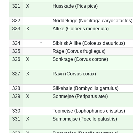
321
X
Husskade (Pica pica)
322
Nøddekrige (Nucifraga caryocatactes)
323
X
Allike (Coloeus monedula)
324
*
Sibirisk Allike (Coloeus dauuricus)
325
Råge (Corvus frugilegus)
326
X
Sortkrage (Corvus corone)
327
X
Ravn (Corvus corax)
328
Silkehale (Bombycilla garrulus)
329
X
Sortmejse (Periparus ater)
330
Topmejse (Lophophanes cristatus)
331
X
Sumpmejse (Poecile palustris)