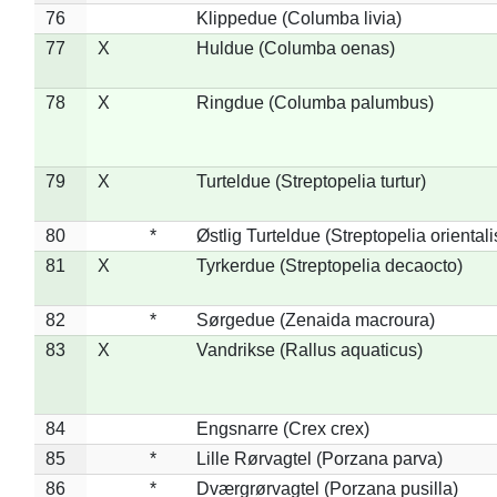
76
Klippedue (Columba livia)
77
X
Huldue (Columba oenas)
78
X
Ringdue (Columba palumbus)
79
X
Turteldue (Streptopelia turtur)
80
*
Østlig Turteldue (Streptopelia orientali
81
X
Tyrkerdue (Streptopelia decaocto)
82
*
Sørgedue (Zenaida macroura)
83
X
Vandrikse (Rallus aquaticus)
84
Engsnarre (Crex crex)
85
*
Lille Rørvagtel (Porzana parva)
86
*
Dværgrørvagtel (Porzana pusilla)