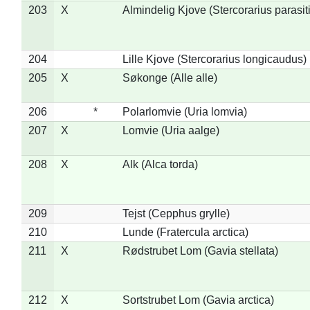
203
X
Almindelig Kjove (Stercorarius parasit
204
Lille Kjove (Stercorarius longicaudus)
205
X
Søkonge (Alle alle)
206
*
Polarlomvie (Uria lomvia)
207
X
Lomvie (Uria aalge)
208
X
Alk (Alca torda)
209
Tejst (Cepphus grylle)
210
Lunde (Fratercula arctica)
211
X
Rødstrubet Lom (Gavia stellata)
212
X
Sortstrubet Lom (Gavia arctica)