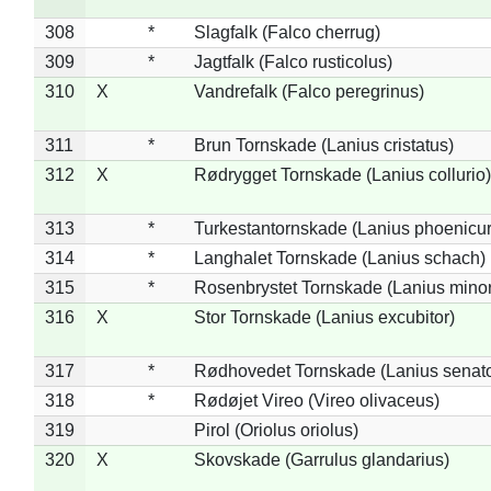
308
*
Slagfalk (Falco cherrug)
309
*
Jagtfalk (Falco rusticolus)
310
X
Vandrefalk (Falco peregrinus)
311
*
Brun Tornskade (Lanius cristatus)
312
X
Rødrygget Tornskade (Lanius collurio)
313
*
Turkestantornskade (Lanius phoenicur
314
*
Langhalet Tornskade (Lanius schach)
315
*
Rosenbrystet Tornskade (Lanius minor
316
X
Stor Tornskade (Lanius excubitor)
317
*
Rødhovedet Tornskade (Lanius senato
318
*
Rødøjet Vireo (Vireo olivaceus)
319
Pirol (Oriolus oriolus)
320
X
Skovskade (Garrulus glandarius)