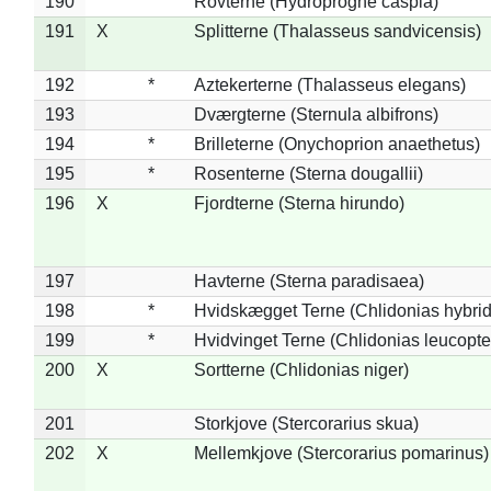
190
Rovterne (Hydroprogne caspia)
191
X
Splitterne (Thalasseus sandvicensis)
192
*
Aztekerterne (Thalasseus elegans)
193
Dværgterne (Sternula albifrons)
194
*
Brilleterne (Onychoprion anaethetus)
195
*
Rosenterne (Sterna dougallii)
196
X
Fjordterne (Sterna hirundo)
197
Havterne (Sterna paradisaea)
198
*
Hvidskægget Terne (Chlidonias hybrid
199
*
Hvidvinget Terne (Chlidonias leucopte
200
X
Sortterne (Chlidonias niger)
201
Storkjove (Stercorarius skua)
202
X
Mellemkjove (Stercorarius pomarinus)