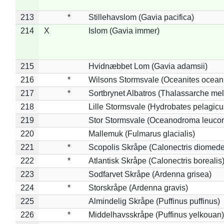
213
*
Stillehavslom (Gavia pacifica)
214
X
Islom (Gavia immer)
215
Hvidnæbbet Lom (Gavia adamsii)
216
*
Wilsons Stormsvale (Oceanites ocean
217
*
Sortbrynet Albatros (Thalassarche me
218
Lille Stormsvale (Hydrobates pelagicu
219
Stor Stormsvale (Oceanodroma leuco
220
Mallemuk (Fulmarus glacialis)
221
*
Scopolis Skråpe (Calonectris diomed
222
*
Atlantisk Skråpe (Calonectris borealis
223
Sodfarvet Skråpe (Ardenna grisea)
224
*
Storskråpe (Ardenna gravis)
225
Almindelig Skråpe (Puffinus puffinus)
226
*
Middelhavsskråpe (Puffinus yelkouan)