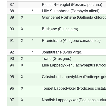
87
Plettet Rørvagtel (Porzana porzana)
88
*
Lille Sultanhøne (Porphyrio alleni)
89
X
Grønbenet Rørhøne (Gallinula chloro
90
X
Blishøne (Fulica atra)
91
X
*
Prærietrane (Antigone canadensis)
92
*
Jomfrutrane (Grus virgo)
93
X
Trane (Grus grus)
94
X
Lille Lappedykker (Tachybaptus ruficol
95
X
Gråstrubet Lappedykker (Podiceps gr
96
X
Toppet Lappedykker (Podiceps cristat
97
X
Nordisk Lappedykker (Podiceps auritu