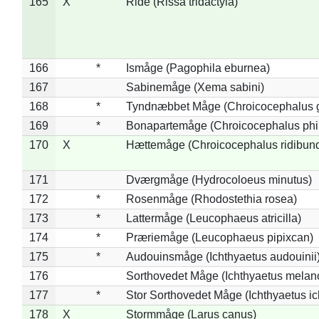
165
X
Ride (Rissa tridactyla)
166
*
Ismåge (Pagophila eburnea)
167
Sabinemåge (Xema sabini)
168
*
Tyndnæbbet Måge (Chroicocephalus 
169
*
Bonapartemåge (Chroicocephalus phil
170
X
Hættemåge (Chroicocephalus ridibun
171
Dværgmåge (Hydrocoloeus minutus)
172
*
Rosenmåge (Rhodostethia rosea)
173
*
Lattermåge (Leucophaeus atricilla)
174
*
Præriemåge (Leucophaeus pipixcan)
175
*
Audouinsmåge (Ichthyaetus audouinii
176
Sorthovedet Måge (Ichthyaetus melan
177
*
Stor Sorthovedet Måge (Ichthyaetus ic
178
X
Stormmåge (Larus canus)