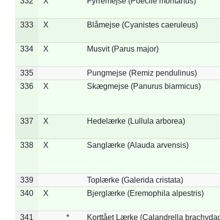
332
X
Fyrremejse (Poecile montanus)
333
X
Blåmejse (Cyanistes caeruleus)
334
X
Musvit (Parus major)
335
Pungmejse (Remiz pendulinus)
336
X
Skægmejse (Panurus biarmicus)
337
X
Hedelærke (Lullula arborea)
338
X
Sanglærke (Alauda arvensis)
339
Toplærke (Galerida cristata)
340
X
Bjerglærke (Eremophila alpestris)
341
*
Korttået Lærke (Calandrella brachydac