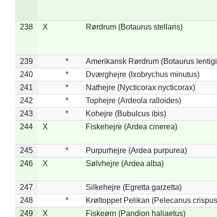
238
X
Rørdrum (Botaurus stellaris)
239
*
Amerikansk Rørdrum (Botaurus lentig
240
*
Dværghejre (Ixobrychus minutus)
241
*
Nathejre (Nycticorax nycticorax)
242
*
Tophejre (Ardeola ralloides)
243
*
Kohejre (Bubulcus ibis)
244
X
Fiskehejre (Ardea cinerea)
245
*
Purpurhejre (Ardea purpurea)
246
X
Sølvhejre (Ardea alba)
247
Silkehejre (Egretta garzetta)
248
*
Krøltoppet Pelikan (Pelecanus crispus
249
X
Fiskeørn (Pandion haliaetus)