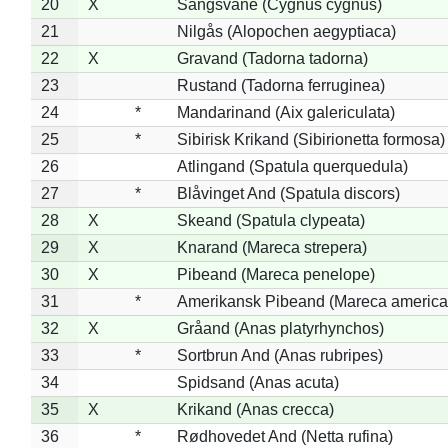
20
X
Sangsvane (Cygnus cygnus)
21
Nilgås (Alopochen aegyptiaca)
22
X
Gravand (Tadorna tadorna)
23
Rustand (Tadorna ferruginea)
24
*
Mandarinand (Aix galericulata)
25
*
Sibirisk Krikand (Sibirionetta formosa)
26
Atlingand (Spatula querquedula)
27
*
Blåvinget And (Spatula discors)
28
X
Skeand (Spatula clypeata)
29
X
Knarand (Mareca strepera)
30
X
Pibeand (Mareca penelope)
31
*
Amerikansk Pibeand (Mareca america
32
X
Gråand (Anas platyrhynchos)
33
*
Sortbrun And (Anas rubripes)
34
Spidsand (Anas acuta)
35
X
Krikand (Anas crecca)
36
*
Rødhovedet And (Netta rufina)