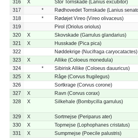
316
X
Stor Tornskade (Lanius excubitor)
317
*
Rødhovedet Tornskade (Lanius senato
318
*
Rødøjet Vireo (Vireo olivaceus)
319
Pirol (Oriolus oriolus)
320
X
Skovskade (Garrulus glandarius)
321
X
Husskade (Pica pica)
322
Nøddekrige (Nucifraga caryocatactes)
323
X
Allike (Coloeus monedula)
324
*
Sibirisk Allike (Coloeus dauuricus)
325
X
Råge (Corvus frugilegus)
326
Sortkrage (Corvus corone)
327
X
Ravn (Corvus corax)
328
X
Silkehale (Bombycilla garrulus)
329
X
Sortmejse (Periparus ater)
330
X
Topmejse (Lophophanes cristatus)
331
X
Sumpmejse (Poecile palustris)