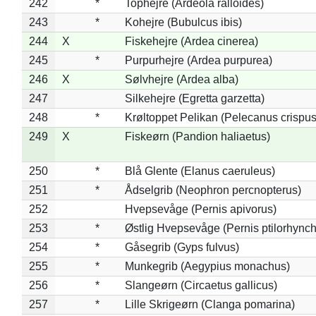
242
*
Tophejre (Ardeola ralloides)
243
*
Kohejre (Bubulcus ibis)
244
X
Fiskehejre (Ardea cinerea)
245
*
Purpurhejre (Ardea purpurea)
246
X
Sølvhejre (Ardea alba)
247
Silkehejre (Egretta garzetta)
248
*
Krøltoppet Pelikan (Pelecanus crispus
249
X
Fiskeørn (Pandion haliaetus)
250
*
Blå Glente (Elanus caeruleus)
251
*
Ådselgrib (Neophron percnopterus)
252
Hvepsevåge (Pernis apivorus)
253
*
Østlig Hvepsevåge (Pernis ptilorhync
254
*
Gåsegrib (Gyps fulvus)
255
*
Munkegrib (Aegypius monachus)
256
*
Slangeørn (Circaetus gallicus)
257
*
Lille Skrigeørn (Clanga pomarina)