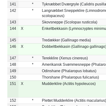
141
*
Tyknæbbet Dværgryle (Calidris pusilla
142
*
Langnæbbet Sneppeklire (Limnodrom
scolopaceus)
143
Skovsneppe (Scolopax rusticola)
144
X
Enkeltbekkasin (Lymnocryptes minimu
145
Tredækker (Gallinago media)
146
X
Dobbeltbekkasin (Gallinago gallinago
147
*
Terekklire (Xenus cinereus)
148
*
Amerikansk Svømmesneppe (Phalaropu
149
Odinshane (Phalaropus lobatus)
150
Thorshane (Phalaropus fulicarius)
151
X
Mudderklire (Actitis hypoleucos)
152
*
Plettet Mudderklire (Actitis macularius