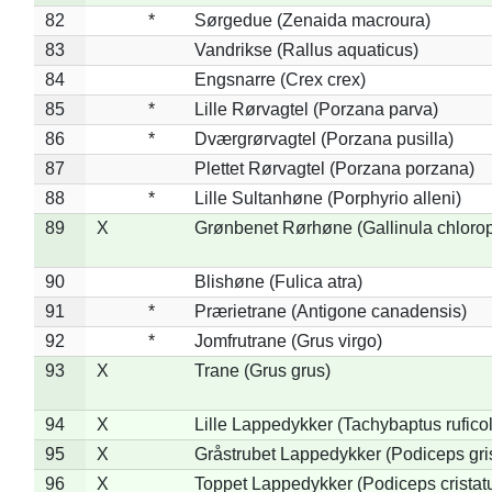
82
*
Sørgedue (Zenaida macroura)
83
Vandrikse (Rallus aquaticus)
84
Engsnarre (Crex crex)
85
*
Lille Rørvagtel (Porzana parva)
86
*
Dværgrørvagtel (Porzana pusilla)
87
Plettet Rørvagtel (Porzana porzana)
88
*
Lille Sultanhøne (Porphyrio alleni)
89
X
Grønbenet Rørhøne (Gallinula chloro
90
Blishøne (Fulica atra)
91
*
Prærietrane (Antigone canadensis)
92
*
Jomfrutrane (Grus virgo)
93
X
Trane (Grus grus)
94
X
Lille Lappedykker (Tachybaptus ruficol
95
X
Gråstrubet Lappedykker (Podiceps gr
96
X
Toppet Lappedykker (Podiceps cristat