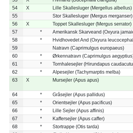
54
X
Lille Skallesluger (Mergellus albellus)
55
Stor Skallesluger (Mergus merganser)
56
X
Toppet Skallesluger (Mergus serrator)
57
*
Amerikansk Skarveand (Oxyura jamai
58
*
Hvidhovedet And (Oxyura leucocepha
59
Natravn (Caprimulgus europaeus)
60
*
Ørkennatravn (Caprimulgus aegyptius
61
*
Tornhalesejler (Hirundapus caudacutu
62
*
Alpesejler (Tachymarptis melba)
63
X
Mursejler (Apus apus)
64
*
Gråsejler (Apus pallidus)
65
*
Orientsejler (Apus pacificus)
66
*
Lille Sejler (Apus affinis)
67
*
Kaffersejler (Apus caffer)
68
*
Stortrappe (Otis tarda)