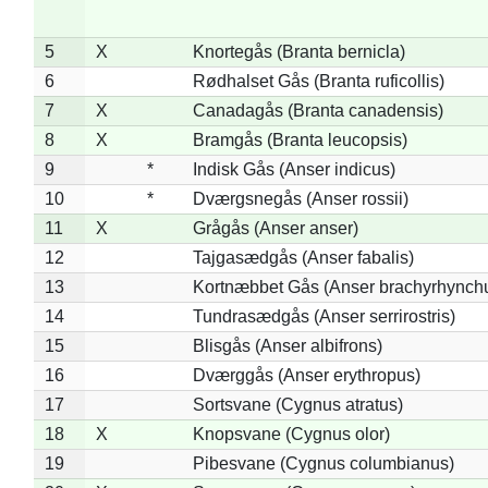
5
X
Knortegås (Branta bernicla)
6
Rødhalset Gås (Branta ruficollis)
7
X
Canadagås (Branta canadensis)
8
X
Bramgås (Branta leucopsis)
9
*
Indisk Gås (Anser indicus)
10
*
Dværgsnegås (Anser rossii)
11
X
Grågås (Anser anser)
12
Tajgasædgås (Anser fabalis)
13
Kortnæbbet Gås (Anser brachyrhynch
14
Tundrasædgås (Anser serrirostris)
15
Blisgås (Anser albifrons)
16
Dværggås (Anser erythropus)
17
Sortsvane (Cygnus atratus)
18
X
Knopsvane (Cygnus olor)
19
Pibesvane (Cygnus columbianus)