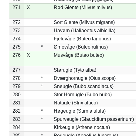
271
X
Rød Glente (Milvus milvus)
272
Sort Glente (Milvus migrans)
273
Havørn (Haliaeetus albicilla)
274
Fjeldvåge (Buteo lagopus)
275
*
Ørnevåge (Buteo rufinus)
276
X
Musvåge (Buteo buteo)
277
Slørugle (Tyto alba)
278
*
Dværghornugle (Otus scops)
279
*
Sneugle (Bubo scandiacus)
280
Stor Hornugle (Bubo bubo)
281
Natugle (Strix aluco)
282
*
Høgeugle (Surnia ulula)
283
*
Spurveugle (Glaucidium passerinum)
284
Kirkeugle (Athene noctua)
285
*
Perleugle (Aegolius funereus)