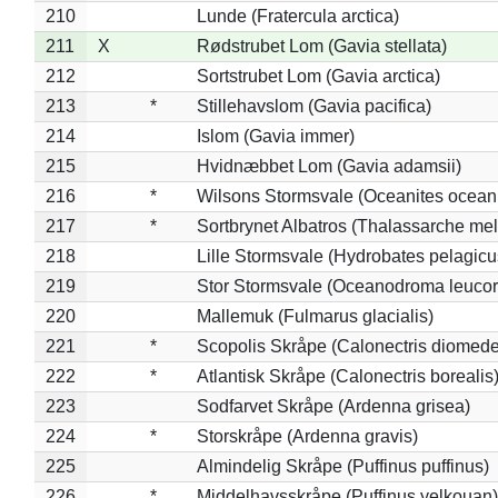
210
Lunde (Fratercula arctica)
211
X
Rødstrubet Lom (Gavia stellata)
212
Sortstrubet Lom (Gavia arctica)
213
*
Stillehavslom (Gavia pacifica)
214
Islom (Gavia immer)
215
Hvidnæbbet Lom (Gavia adamsii)
216
*
Wilsons Stormsvale (Oceanites ocean
217
*
Sortbrynet Albatros (Thalassarche me
218
Lille Stormsvale (Hydrobates pelagicu
219
Stor Stormsvale (Oceanodroma leuco
220
Mallemuk (Fulmarus glacialis)
221
*
Scopolis Skråpe (Calonectris diomed
222
*
Atlantisk Skråpe (Calonectris borealis
223
Sodfarvet Skråpe (Ardenna grisea)
224
*
Storskråpe (Ardenna gravis)
225
Almindelig Skråpe (Puffinus puffinus)
226
*
Middelhavsskråpe (Puffinus yelkouan)