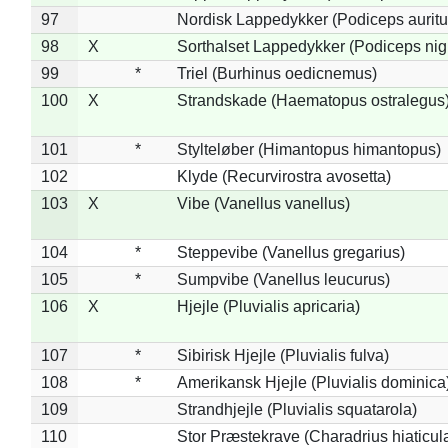
97
Nordisk Lappedykker (Podiceps auritu
98
X
Sorthalset Lappedykker (Podiceps nigri
99
*
Triel (Burhinus oedicnemus)
100
X
Strandskade (Haematopus ostralegus
101
*
Stylteløber (Himantopus himantopus)
102
Klyde (Recurvirostra avosetta)
103
X
Vibe (Vanellus vanellus)
104
*
Steppevibe (Vanellus gregarius)
105
*
Sumpvibe (Vanellus leucurus)
106
X
Hjejle (Pluvialis apricaria)
107
*
Sibirisk Hjejle (Pluvialis fulva)
108
*
Amerikansk Hjejle (Pluvialis dominica
109
Strandhjejle (Pluvialis squatarola)
110
Stor Præstekrave (Charadrius hiaticul