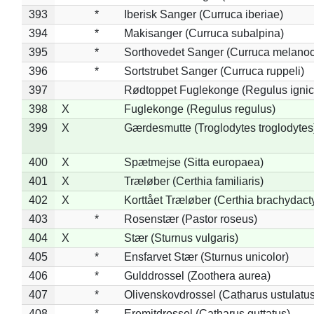
393
*
Iberisk Sanger (Curruca iberiae)
394
*
Makisanger (Curruca subalpina)
395
*
Sorthovedet Sanger (Curruca melano
396
*
Sortstrubet Sanger (Curruca ruppeli)
397
Rødtoppet Fuglekonge (Regulus ignica
398
X
Fuglekonge (Regulus regulus)
399
X
Gærdesmutte (Troglodytes troglodytes
400
X
Spætmejse (Sitta europaea)
401
X
Træløber (Certhia familiaris)
402
X
Korttået Træløber (Certhia brachydact
403
*
Rosenstær (Pastor roseus)
404
X
Stær (Sturnus vulgaris)
405
*
Ensfarvet Stær (Sturnus unicolor)
406
*
Gulddrossel (Zoothera aurea)
407
*
Olivenskovdrossel (Catharus ustulatus
408
*
Eremitdrossel (Catharus guttatus)