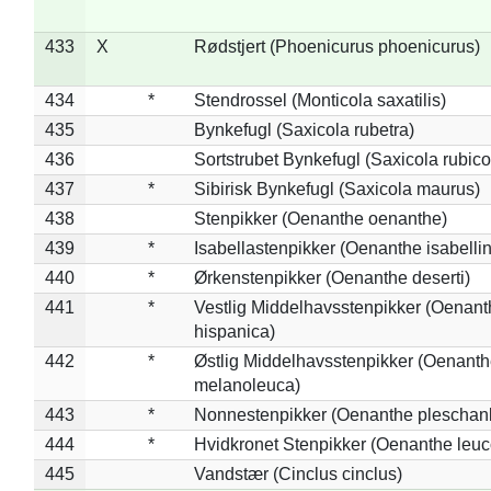
433
X
Rødstjert (Phoenicurus phoenicurus)
434
*
Stendrossel (Monticola saxatilis)
435
Bynkefugl (Saxicola rubetra)
436
Sortstrubet Bynkefugl (Saxicola rubico
437
*
Sibirisk Bynkefugl (Saxicola maurus)
438
Stenpikker (Oenanthe oenanthe)
439
*
Isabellastenpikker (Oenanthe isabelli
440
*
Ørkenstenpikker (Oenanthe deserti)
441
*
Vestlig Middelhavsstenpikker (Oenant
hispanica)
442
*
Østlig Middelhavsstenpikker (Oenant
melanoleuca)
443
*
Nonnestenpikker (Oenanthe pleschan
444
*
Hvidkronet Stenpikker (Oenanthe leu
445
Vandstær (Cinclus cinclus)