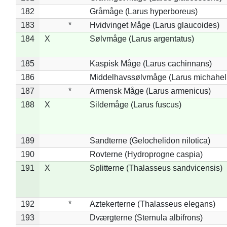
182
Gråmåge (Larus hyperboreus)
183
*
Hvidvinget Måge (Larus glaucoides)
184
X
Sølvmåge (Larus argentatus)
185
Kaspisk Måge (Larus cachinnans)
186
Middelhavssølvmåge (Larus michahell
187
*
Armensk Måge (Larus armenicus)
188
X
Sildemåge (Larus fuscus)
189
Sandterne (Gelochelidon nilotica)
190
Rovterne (Hydroprogne caspia)
191
X
Splitterne (Thalasseus sandvicensis)
192
*
Aztekerterne (Thalasseus elegans)
193
Dværgterne (Sternula albifrons)