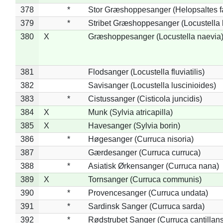
378
*
Stor Græshoppesanger (Helopsaltes fa
379
*
Stribet Græshoppesanger (Locustella 
380
X
Græshoppesanger (Locustella naevia
381
Flodsanger (Locustella fluviatilis)
382
Savisanger (Locustella luscinioides)
383
*
Cistussanger (Cisticola juncidis)
384
X
Munk (Sylvia atricapilla)
385
X
Havesanger (Sylvia borin)
386
*
Høgesanger (Curruca nisoria)
387
Gærdesanger (Curruca curruca)
388
*
Asiatisk Ørkensanger (Curruca nana)
389
X
Tornsanger (Curruca communis)
390
*
Provencesanger (Curruca undata)
391
*
Sardinsk Sanger (Curruca sarda)
392
*
Rødstrubet Sanger (Curruca cantillans