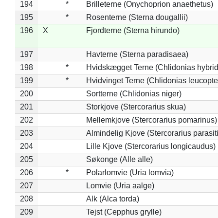
194
*
Brilleterne (Onychoprion anaethetus)
195
*
Rosenterne (Sterna dougallii)
196
X
Fjordterne (Sterna hirundo)
197
Havterne (Sterna paradisaea)
198
*
Hvidskægget Terne (Chlidonias hybrid
199
*
Hvidvinget Terne (Chlidonias leucopte
200
Sortterne (Chlidonias niger)
201
Storkjove (Stercorarius skua)
202
Mellemkjove (Stercorarius pomarinus)
203
Almindelig Kjove (Stercorarius parasit
204
Lille Kjove (Stercorarius longicaudus)
205
Søkonge (Alle alle)
206
*
Polarlomvie (Uria lomvia)
207
Lomvie (Uria aalge)
208
Alk (Alca torda)
209
Tejst (Cepphus grylle)