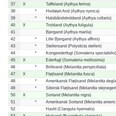
37
X
Taffeland (Aythya ferina)
38
*
Hvidøjet And (Aythya nyroca)
39
*
Halsbåndstroldand (Aythya collaris)
40
X
Troldand (Aythya fuligula)
41
Bjergand (Aythya marila)
42
*
Lille Bjergand (Aythya affinis)
43
*
Stellersand (Polysticta stelleri)
44
*
Kongeederfugl (Somateria spectabilis
45
X
Ederfugl (Somateria mollissima)
46
*
Brilleand (Melanitta perspicillata)
47
X
Fløjlsand (Melanitta fusca)
48
*
Amerikansk Fløjlsand (Melanitta degla
49
*
Sibirisk Fløjlsand (Melanitta stejnegeri
50
X
Sortand (Melanitta nigra)
51
*
Amerikansk Sortand (Melanitta ameri
52
Havlit (Clangula hyemalis)
53
X
Hvinand (Bucephala clangula)