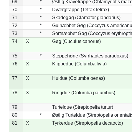
69
*
Østlig Kravetrappe (Chlamydotis macq
70
*
Dværgtrappe (Tetrax tetrax)
71
*
Skadegøg (Clamator glandarius)
72
*
Gulnæbbet Gøg (Coccyzus americanu
73
*
Sortnæbbet Gøg (Coccyzus erythropt
74
X
Gøg (Cuculus canorus)
75
*
Steppehøne (Syrrhaptes paradoxus)
76
X
Klippedue (Columba livia)
77
X
Huldue (Columba oenas)
78
X
Ringdue (Columba palumbus)
79
Turteldue (Streptopelia turtur)
80
*
Østlig Turteldue (Streptopelia orientali
81
X
Tyrkerdue (Streptopelia decaocto)