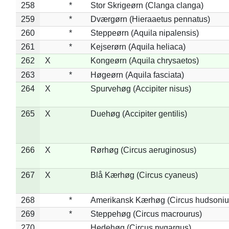
258
*
Stor Skrigeørn (Clanga clanga)
259
*
Dværgørn (Hieraaetus pennatus)
260
*
Steppeørn (Aquila nipalensis)
261
*
Kejserørn (Aquila heliaca)
262
X
Kongeørn (Aquila chrysaetos)
263
*
Høgeørn (Aquila fasciata)
264
X
Spurvehøg (Accipiter nisus)
265
X
Duehøg (Accipiter gentilis)
266
X
Rørhøg (Circus aeruginosus)
267
X
Blå Kærhøg (Circus cyaneus)
268
*
Amerikansk Kærhøg (Circus hudsoniu
269
*
Steppehøg (Circus macrourus)
270
Hedehøg (Circus pygargus)