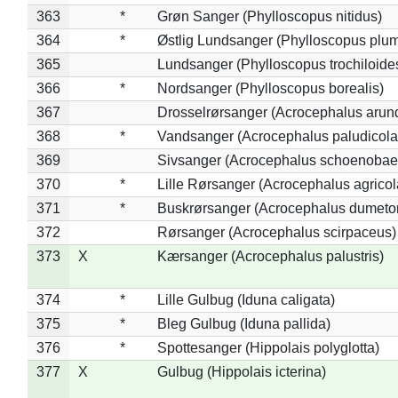
363
*
Grøn Sanger (Phylloscopus nitidus)
364
*
Østlig Lundsanger (Phylloscopus plum
365
Lundsanger (Phylloscopus trochiloide
366
*
Nordsanger (Phylloscopus borealis)
367
Drosselrørsanger (Acrocephalus arun
368
*
Vandsanger (Acrocephalus paludicola
369
Sivsanger (Acrocephalus schoenobae
370
*
Lille Rørsanger (Acrocephalus agricol
371
*
Buskrørsanger (Acrocephalus dumeto
372
Rørsanger (Acrocephalus scirpaceus)
373
X
Kærsanger (Acrocephalus palustris)
374
*
Lille Gulbug (Iduna caligata)
375
*
Bleg Gulbug (Iduna pallida)
376
*
Spottesanger (Hippolais polyglotta)
377
X
Gulbug (Hippolais icterina)