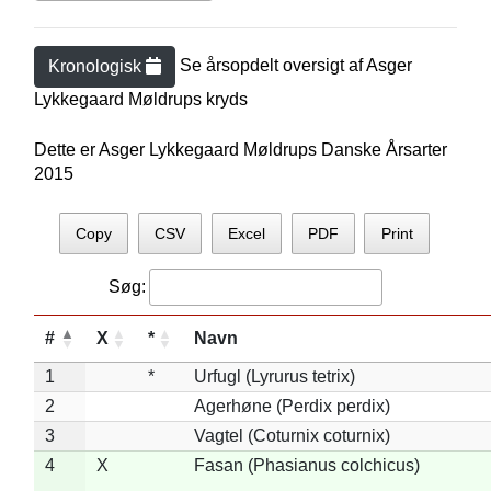
Se årsopdelt oversigt af
Asger
Kronologisk
Lykkegaard Møldrup
s kryds
Dette er Asger Lykkegaard Møldrups Danske Årsarter
2015
Copy
CSV
Excel
PDF
Print
Søg:
#
X
*
Navn
1
*
Urfugl (Lyrurus tetrix)
2
Agerhøne (Perdix perdix)
3
Vagtel (Coturnix coturnix)
4
X
Fasan (Phasianus colchicus)