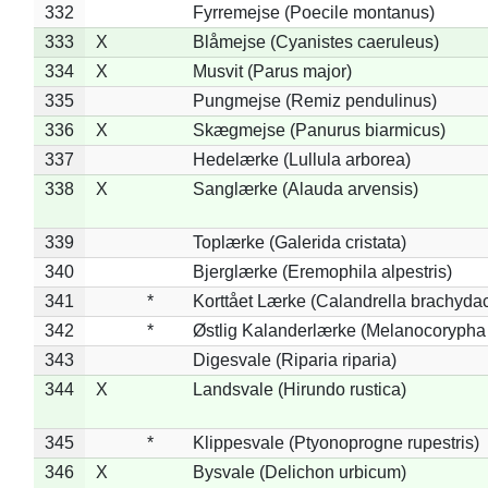
332
Fyrremejse (Poecile montanus)
333
X
Blåmejse (Cyanistes caeruleus)
334
X
Musvit (Parus major)
335
Pungmejse (Remiz pendulinus)
336
X
Skægmejse (Panurus biarmicus)
337
Hedelærke (Lullula arborea)
338
X
Sanglærke (Alauda arvensis)
339
Toplærke (Galerida cristata)
340
Bjerglærke (Eremophila alpestris)
341
*
Korttået Lærke (Calandrella brachydac
342
*
Østlig Kalanderlærke (Melanocorypha
343
Digesvale (Riparia riparia)
344
X
Landsvale (Hirundo rustica)
345
*
Klippesvale (Ptyonoprogne rupestris)
346
X
Bysvale (Delichon urbicum)