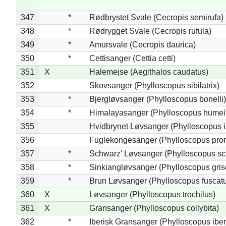
347
*
Rødbrystet Svale (Cecropis semirufa)
348
*
Rødrygget Svale (Cecropis rufula)
349
*
Amursvale (Cecropis daurica)
350
*
Cettisanger (Cettia cetti)
351
X
Halemejse (Aegithalos caudatus)
352
Skovsanger (Phylloscopus sibilatrix)
353
*
Bjergløvsanger (Phylloscopus bonelli)
354
*
Himalayasanger (Phylloscopus humei
355
Hvidbrynet Løvsanger (Phylloscopus i
356
Fuglekongesanger (Phylloscopus pror
357
*
Schwarz' Løvsanger (Phylloscopus sc
358
*
Sinkiangløvsanger (Phylloscopus gris
359
*
Brun Løvsanger (Phylloscopus fuscat
360
X
Løvsanger (Phylloscopus trochilus)
361
X
Gransanger (Phylloscopus collybita)
362
*
Iberisk Gransanger (Phylloscopus iber