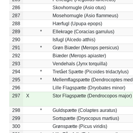
286
Skovhornugle (Asio otus)
287
Mosehornugle (Asio flammeus)
288
Hærfugl (Upupa epops)
289
*
Ellekrage (Coracias garrulus)
290
Isfugl (Alcedo atthis)
291
*
Grøn Biæder (Merops persicus)
292
Biæder (Merops apiaster)
293
Vendehals (Jynx torquilla)
294
*
Tretået Spætte (Picoides tridactylus)
295
*
Mellemflagspætte (Dendrocoptes med
296
Lille Flagspætte (Dryobates minor)
297
X
Stor Flagspætte (Dendrocopos major)
298
*
Guldspætte (Colaptes auratus)
299
Sortspætte (Dryocopus martius)
300
Grønspætte (Picus viridis)