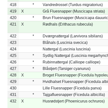
418
*
Vandredrossel (Turdus migratorius)
419
X
Grå Fluesnapper (Muscicapa striata)
420
*
Brun Fluesnapper (Muscicapa dauuric
421
X
Rødhals (Erithacus rubecula)
422
*
Dværgnattergal (Larvivora sibilans)
423
Blåhals (Luscinia svecica)
424
Nattergal (Luscinia luscinia)
425
*
Sydlig Nattergal (Luscinia megarhync
426
*
Rubinnattergal (Calliope calliope)
427
*
Blåstjert (Tarsiger cyanurus)
428
X
Broget Fluesnapper (Ficedula hypole
429
*
Hvidhalset Fluesnapper (Ficedula albic
430
Lille Fluesnapper (Ficedula parva)
431
*
Tajgafluesnapper (Ficedula albicilla)
432
X
Husrødstjert (Phoenicurus ochruros)