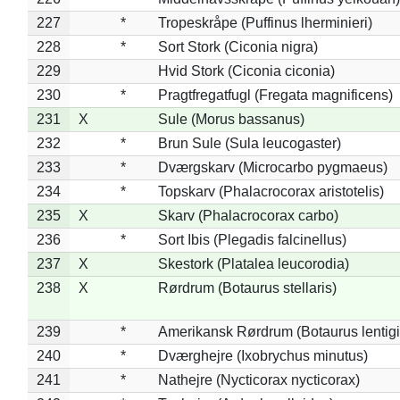
227
*
Tropeskråpe (Puffinus lherminieri)
228
*
Sort Stork (Ciconia nigra)
229
Hvid Stork (Ciconia ciconia)
230
*
Pragtfregatfugl (Fregata magnificens)
231
X
Sule (Morus bassanus)
232
*
Brun Sule (Sula leucogaster)
233
*
Dværgskarv (Microcarbo pygmaeus)
234
*
Topskarv (Phalacrocorax aristotelis)
235
X
Skarv (Phalacrocorax carbo)
236
*
Sort Ibis (Plegadis falcinellus)
237
X
Skestork (Platalea leucorodia)
238
X
Rørdrum (Botaurus stellaris)
239
*
Amerikansk Rørdrum (Botaurus lentig
240
*
Dværghejre (Ixobrychus minutus)
241
*
Nathejre (Nycticorax nycticorax)