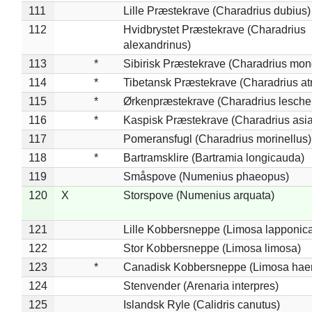
111
Lille Præstekrave (Charadrius dubius)
112
Hvidbrystet Præstekrave (Charadrius
alexandrinus)
113
*
Sibirisk Præstekrave (Charadrius mon
114
*
Tibetansk Præstekrave (Charadrius atr
115
*
Ørkenpræstekrave (Charadrius leschen
116
*
Kaspisk Præstekrave (Charadrius asia
117
Pomeransfugl (Charadrius morinellus)
118
*
Bartramsklire (Bartramia longicauda)
119
Småspove (Numenius phaeopus)
120
X
Storspove (Numenius arquata)
121
Lille Kobbersneppe (Limosa lapponic
122
Stor Kobbersneppe (Limosa limosa)
123
*
Canadisk Kobbersneppe (Limosa hae
124
Stenvender (Arenaria interpres)
125
Islandsk Ryle (Calidris canutus)