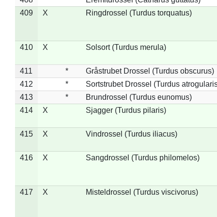
409
X
Ringdrossel (Turdus torquatus)
410
X
Solsort (Turdus merula)
411
*
Gråstrubet Drossel (Turdus obscurus)
412
*
Sortstrubet Drossel (Turdus atrogularis
413
*
Brundrossel (Turdus eunomus)
414
X
Sjagger (Turdus pilaris)
415
X
Vindrossel (Turdus iliacus)
416
X
Sangdrossel (Turdus philomelos)
417
X
Misteldrossel (Turdus viscivorus)