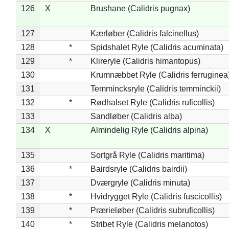
126
X
Brushane (Calidris pugnax)
127
Kærløber (Calidris falcinellus)
128
*
Spidshalet Ryle (Calidris acuminata)
129
*
Klireryle (Calidris himantopus)
130
Krumnæbbet Ryle (Calidris ferruginea
131
Temmincksryle (Calidris temminckii)
132
*
Rødhalset Ryle (Calidris ruficollis)
133
Sandløber (Calidris alba)
134
X
Almindelig Ryle (Calidris alpina)
135
Sortgrå Ryle (Calidris maritima)
136
*
Bairdsryle (Calidris bairdii)
137
Dværgryle (Calidris minuta)
138
*
Hvidrygget Ryle (Calidris fuscicollis)
139
*
Prærieløber (Calidris subruficollis)
140
*
Stribet Ryle (Calidris melanotos)