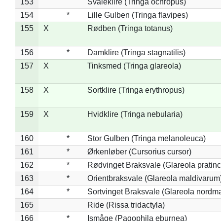
153
Svaleklire (Tringa ochropus)
154
*
Lille Gulben (Tringa flavipes)
155
X
Rødben (Tringa totanus)
156
*
Damklire (Tringa stagnatilis)
157
X
Tinksmed (Tringa glareola)
158
X
Sortklire (Tringa erythropus)
159
X
Hvidklire (Tringa nebularia)
160
*
Stor Gulben (Tringa melanoleuca)
161
*
Ørkenløber (Cursorius cursor)
162
*
Rødvinget Braksvale (Glareola pratinc
163
*
Orientbraksvale (Glareola maldivarum
164
*
Sortvinget Braksvale (Glareola nordm
165
Ride (Rissa tridactyla)
166
*
Ismåge (Pagophila eburnea)