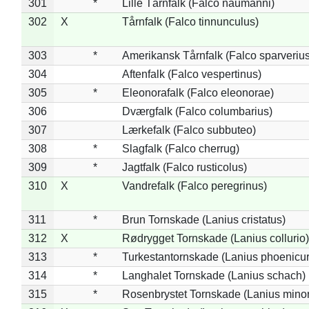
301
*
Lille Tårnfalk (Falco naumanni)
302
X
Tårnfalk (Falco tinnunculus)
303
*
Amerikansk Tårnfalk (Falco sparverius
304
Aftenfalk (Falco vespertinus)
305
*
Eleonorafalk (Falco eleonorae)
306
Dværgfalk (Falco columbarius)
307
Lærkefalk (Falco subbuteo)
308
*
Slagfalk (Falco cherrug)
309
*
Jagtfalk (Falco rusticolus)
310
X
Vandrefalk (Falco peregrinus)
311
*
Brun Tornskade (Lanius cristatus)
312
X
Rødrygget Tornskade (Lanius collurio)
313
*
Turkestantornskade (Lanius phoenicur
314
*
Langhalet Tornskade (Lanius schach)
315
*
Rosenbrystet Tornskade (Lanius minor