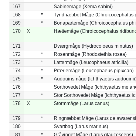
167
Sabinemåge (Xema sabini)
168
*
Tyndnæbbet Måge (Chroicocephalus 
169
*
Bonapartemåge (Chroicocephalus phil
170
X
Hættemåge (Chroicocephalus ridibun
171
Dværgmåge (Hydrocoloeus minutus)
172
*
Rosenmåge (Rhodostethia rosea)
173
*
Lattermåge (Leucophaeus atricilla)
174
*
Præriemåge (Leucophaeus pipixcan)
175
*
Audouinsmåge (Ichthyaetus audouinii
176
Sorthovedet Måge (Ichthyaetus melan
177
*
Stor Sorthovedet Måge (Ichthyaetus ic
178
X
Stormmåge (Larus canus)
179
*
Ringnæbbet Måge (Larus delawarensi
180
Svartbag (Larus marinus)
181
*
Gråvinget Måge (Larus glaucescens)