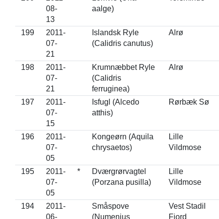
08-
aalge)
13
199
2011-
Islandsk Ryle
Alrø
07-
(Calidris canutus)
21
198
2011-
Krumnæbbet Ryle
Alrø
07-
(Calidris
21
ferruginea)
197
2011-
Isfugl (Alcedo
Rørbæk Sø
07-
atthis)
15
196
2011-
Kongeørn (Aquila
Lille
07-
chrysaetos)
Vildmose
05
195
2011-
*
Dværgrørvagtel
Lille
07-
(Porzana pusilla)
Vildmose
05
194
2011-
Småspove
Vest Stadil
06-
(Numenius
Fjord