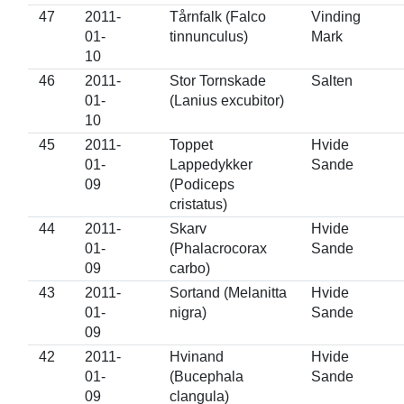
47
2011-
Tårnfalk (Falco
Vinding
01-
tinnunculus)
Mark
10
46
2011-
Stor Tornskade
Salten
01-
(Lanius excubitor)
10
45
2011-
Toppet
Hvide
01-
Lappedykker
Sande
09
(Podiceps
cristatus)
44
2011-
Skarv
Hvide
01-
(Phalacrocorax
Sande
09
carbo)
43
2011-
Sortand (Melanitta
Hvide
01-
nigra)
Sande
09
42
2011-
Hvinand
Hvide
01-
(Bucephala
Sande
09
clangula)