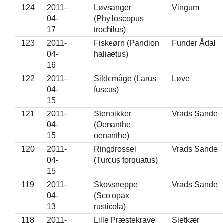
124
2011-
Løvsanger
Vingum
04-
(Phylloscopus
17
trochilus)
123
2011-
Fiskeørn (Pandion
Funder Ådal
04-
haliaetus)
16
122
2011-
Sildemåge (Larus
Løve
04-
fuscus)
15
121
2011-
Stenpikker
Vrads Sande
04-
(Oenanthe
15
oenanthe)
120
2011-
Ringdrossel
Vrads Sande
04-
(Turdus torquatus)
15
119
2011-
Skovsneppe
Vrads Sande
04-
(Scolopax
13
rusticola)
118
2011-
Lille Præstekrave
Sletkær