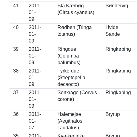
41
2011-
Blå Kærhøg
Søndervig
01-
(Circus cyaneus)
09
40
2011-
Rødben (Tringa
Hvide
01-
totanus)
Sande
09
39
2011-
Ringdue
Ringkøbing
01-
(Columba
09
palumbus)
38
2011-
Tyrkerdue
Ringkøbing
01-
(Streptopelia
09
decaocto)
37
2011-
Sortkrage (Corvus
Ringkøbing
01-
corone)
09
36
2011-
Halemejse
Bryrup
01-
(Aegithalos
07
caudatus)
35
2011-
Kvækerfinke
Bryrup