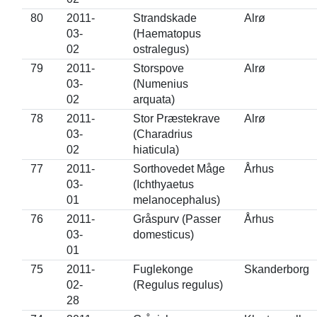
80
2011-
Strandskade
Alrø
03-
(Haematopus
02
ostralegus)
79
2011-
Storspove
Alrø
03-
(Numenius
02
arquata)
78
2011-
Stor Præstekrave
Alrø
03-
(Charadrius
02
hiaticula)
77
2011-
Sorthovedet Måge
Århus
03-
(Ichthyaetus
01
melanocephalus)
76
2011-
Gråspurv (Passer
Århus
03-
domesticus)
01
75
2011-
Fuglekonge
Skanderborg
02-
(Regulus regulus)
28