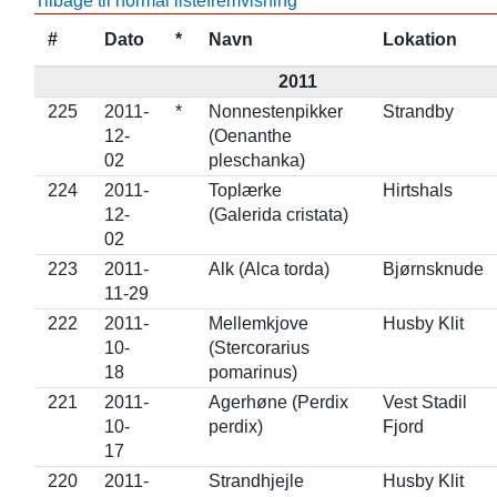
Tilbage til normal listefremvisning
#
Dato
*
Navn
Lokation
2011
225
2011-
*
Nonnestenpikker
Strandby
12-
(Oenanthe
02
pleschanka)
224
2011-
Toplærke
Hirtshals
12-
(Galerida cristata)
02
223
2011-
Alk (Alca torda)
Bjørnsknude
11-29
222
2011-
Mellemkjove
Husby Klit
10-
(Stercorarius
18
pomarinus)
221
2011-
Agerhøne (Perdix
Vest Stadil
10-
perdix)
Fjord
17
220
2011-
Strandhjejle
Husby Klit