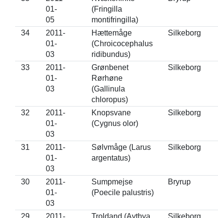
01-
(Fringilla
05
montifringilla)
34
2011-
Hættemåge
Silkeborg
01-
(Chroicocephalus
03
ridibundus)
33
2011-
Grønbenet
Silkeborg
01-
Rørhøne
03
(Gallinula
chloropus)
32
2011-
Knopsvane
Silkeborg
01-
(Cygnus olor)
03
31
2011-
Sølvmåge (Larus
Silkeborg
01-
argentatus)
03
30
2011-
Sumpmejse
Bryrup
01-
(Poecile palustris)
03
29
2011-
Troldand (Aythya
Silkeborg