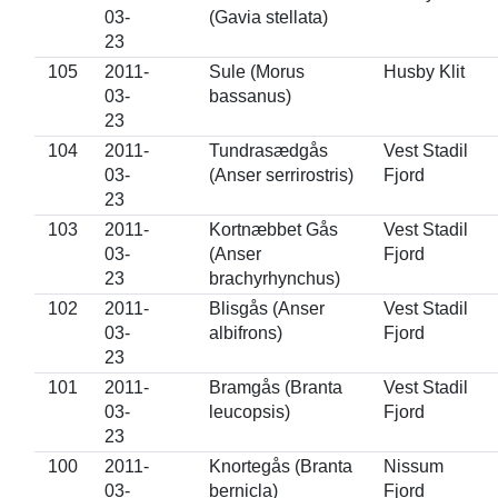
03-
(Gavia stellata)
23
105
2011-
Sule (Morus
Husby Klit
03-
bassanus)
23
104
2011-
Tundrasædgås
Vest Stadil
03-
(Anser serrirostris)
Fjord
23
103
2011-
Kortnæbbet Gås
Vest Stadil
03-
(Anser
Fjord
23
brachyrhynchus)
102
2011-
Blisgås (Anser
Vest Stadil
03-
albifrons)
Fjord
23
101
2011-
Bramgås (Branta
Vest Stadil
03-
leucopsis)
Fjord
23
100
2011-
Knortegås (Branta
Nissum
03-
bernicla)
Fjord