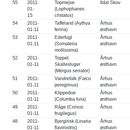
55
2011-
Topmejse
Ildal Skov
01-
(Lophophanes
15
cristatus)
54
2011-
Taffeland (Aythya
Århus
01-11
ferina)
østhavn
53
2011-
Ederfugl
Århus
01-11
(Somateria
østhavn
mollissima)
52
2011-
Toppet
Århus
01-11
Skallesluger
østhavn
(Mergus serrator)
51
2011-
Vandrefalk (Falco
Århus
01-11
peregrinus)
østhavn
50
2011-
Klippedue
Århus
01-11
(Columba livia)
østhavn
49
2011-
Råge (Corvus
Århus
01-11
frugilegus)
48
2011-
Bjergirisk (Linaria
Århus
01-11
flavirostris)
østhavn