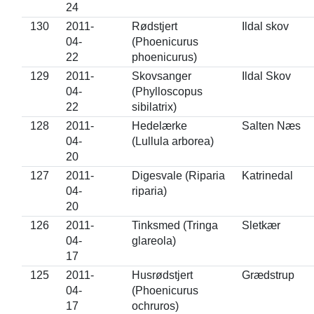
24
130
2011-
Rødstjert
Ildal skov
04-
(Phoenicurus
22
phoenicurus)
129
2011-
Skovsanger
Ildal Skov
04-
(Phylloscopus
22
sibilatrix)
128
2011-
Hedelærke
Salten Næs
04-
(Lullula arborea)
20
127
2011-
Digesvale (Riparia
Katrinedal
04-
riparia)
20
126
2011-
Tinksmed (Tringa
Sletkær
04-
glareola)
17
125
2011-
Husrødstjert
Grædstrup
04-
(Phoenicurus
17
ochruros)