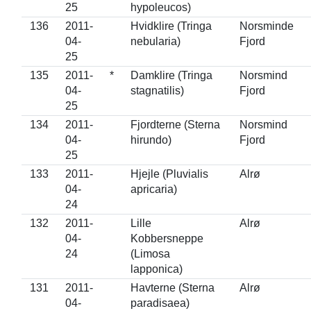
25
hypoleucos)
136
2011-
Hvidklire (Tringa
Norsminde
04-
nebularia)
Fjord
25
135
2011-
*
Damklire (Tringa
Norsmind
04-
stagnatilis)
Fjord
25
134
2011-
Fjordterne (Sterna
Norsmind
04-
hirundo)
Fjord
25
133
2011-
Hjejle (Pluvialis
Alrø
04-
apricaria)
24
132
2011-
Lille
Alrø
04-
Kobbersneppe
24
(Limosa
lapponica)
131
2011-
Havterne (Sterna
Alrø
04-
paradisaea)