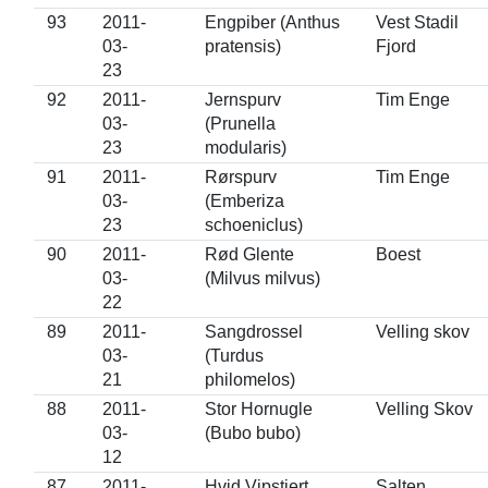
93
2011-
Engpiber (Anthus
Vest Stadil
03-
pratensis)
Fjord
23
92
2011-
Jernspurv
Tim Enge
03-
(Prunella
23
modularis)
91
2011-
Rørspurv
Tim Enge
03-
(Emberiza
23
schoeniclus)
90
2011-
Rød Glente
Boest
03-
(Milvus milvus)
22
89
2011-
Sangdrossel
Velling skov
03-
(Turdus
21
philomelos)
88
2011-
Stor Hornugle
Velling Skov
03-
(Bubo bubo)
12
87
2011-
Hvid Vipstjert
Salten