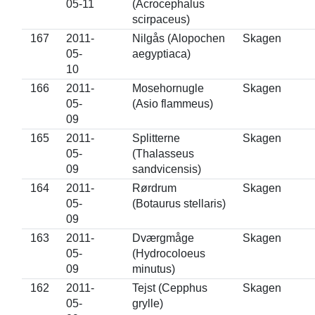
05-11
(Acrocephalus
scirpaceus)
167
2011-
Nilgås (Alopochen
Skagen
05-
aegyptiaca)
10
166
2011-
Mosehornugle
Skagen
05-
(Asio flammeus)
09
165
2011-
Splitterne
Skagen
05-
(Thalasseus
09
sandvicensis)
164
2011-
Rørdrum
Skagen
05-
(Botaurus stellaris)
09
163
2011-
Dværgmåge
Skagen
05-
(Hydrocoloeus
09
minutus)
162
2011-
Tejst (Cepphus
Skagen
05-
grylle)