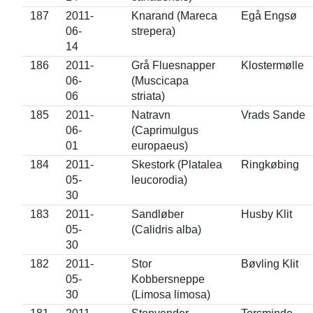
187
2011-
Knarand (Mareca
Egå Engsø
06-
strepera)
14
186
2011-
Grå Fluesnapper
Klostermølle
06-
(Muscicapa
06
striata)
185
2011-
Natravn
Vrads Sande
06-
(Caprimulgus
01
europaeus)
184
2011-
Skestork (Platalea
Ringkøbing
05-
leucorodia)
30
183
2011-
Sandløber
Husby Klit
05-
(Calidris alba)
30
182
2011-
Stor
Bøvling Klit
05-
Kobbersneppe
30
(Limosa limosa)