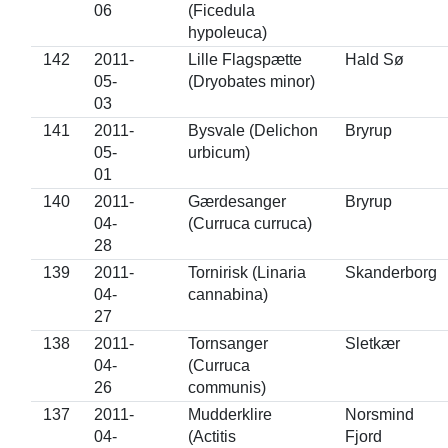
06
(Ficedula
hypoleuca)
142
2011-
Lille Flagspætte
Hald Sø
05-
(Dryobates minor)
03
141
2011-
Bysvale (Delichon
Bryrup
05-
urbicum)
01
140
2011-
Gærdesanger
Bryrup
04-
(Curruca curruca)
28
139
2011-
Tornirisk (Linaria
Skanderborg
04-
cannabina)
27
138
2011-
Tornsanger
Sletkær
04-
(Curruca
26
communis)
137
2011-
Mudderklire
Norsmind
04-
(Actitis
Fjord