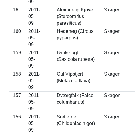
09
161
2011-
Almindelig Kjove
Skagen
05-
(Stercorarius
09
parasiticus)
160
2011-
Hedehøg (Circus
Skagen
05-
pygargus)
09
159
2011-
Bynkefugl
Skagen
05-
(Saxicola rubetra)
09
158
2011-
Gul Vipstjert
Skagen
05-
(Motacilla flava)
09
157
2011-
Dværgfalk (Falco
Skagen
05-
columbarius)
09
156
2011-
Sortterne
Skagen
05-
(Chlidonias niger)
09