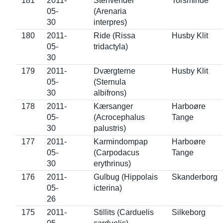
181
2011-
Stenvender
Torsminde
05-
(Arenaria
30
interpres)
180
2011-
Ride (Rissa
Husby Klit
05-
tridactyla)
30
179
2011-
Dværgterne
Husby Klit
05-
(Sternula
30
albifrons)
178
2011-
Kærsanger
Harboøre
05-
(Acrocephalus
Tange
30
palustris)
177
2011-
Karmindompap
Harboøre
05-
(Carpodacus
Tange
30
erythrinus)
176
2011-
Gulbug (Hippolais
Skanderborg
05-
icterina)
26
175
2011-
Stillits (Carduelis
Silkeborg