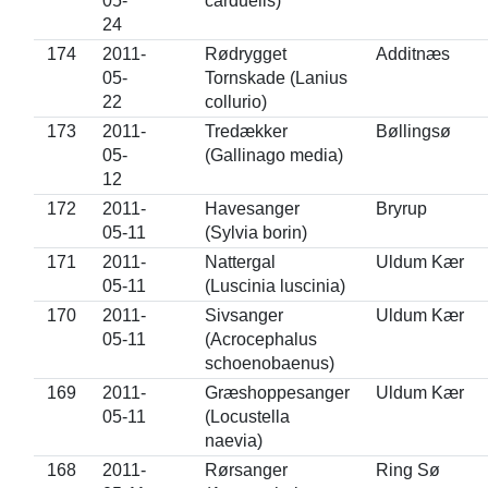
05-
carduelis)
24
174
2011-
Rødrygget
Additnæs
05-
Tornskade (Lanius
22
collurio)
173
2011-
Tredækker
Bøllingsø
05-
(Gallinago media)
12
172
2011-
Havesanger
Bryrup
05-11
(Sylvia borin)
171
2011-
Nattergal
Uldum Kær
05-11
(Luscinia luscinia)
170
2011-
Sivsanger
Uldum Kær
05-11
(Acrocephalus
schoenobaenus)
169
2011-
Græshoppesanger
Uldum Kær
05-11
(Locustella
naevia)
168
2011-
Rørsanger
Ring Sø