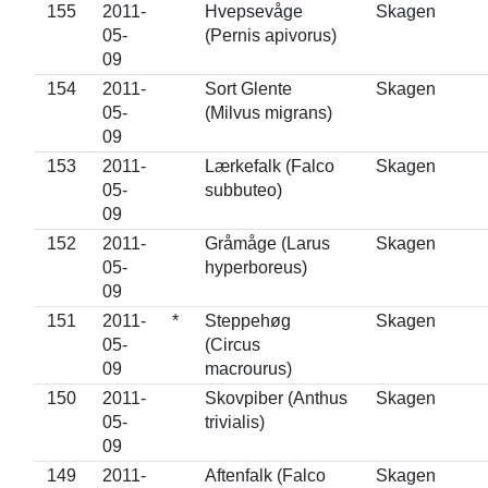
155
2011-
Hvepsevåge
Skagen
05-
(Pernis apivorus)
09
154
2011-
Sort Glente
Skagen
05-
(Milvus migrans)
09
153
2011-
Lærkefalk (Falco
Skagen
05-
subbuteo)
09
152
2011-
Gråmåge (Larus
Skagen
05-
hyperboreus)
09
151
2011-
*
Steppehøg
Skagen
05-
(Circus
09
macrourus)
150
2011-
Skovpiber (Anthus
Skagen
05-
trivialis)
09
149
2011-
Aftenfalk (Falco
Skagen