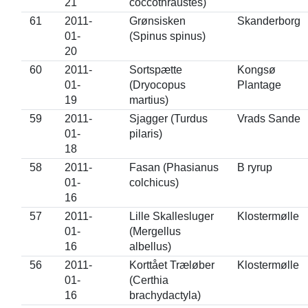
21
coccothraustes)
61
2011-
Grønsisken
Skanderborg
01-
(Spinus spinus)
20
60
2011-
Sortspætte
Kongsø
01-
(Dryocopus
Plantage
19
martius)
59
2011-
Sjagger (Turdus
Vrads Sande
01-
pilaris)
18
58
2011-
Fasan (Phasianus
B ryrup
01-
colchicus)
16
57
2011-
Lille Skallesluger
Klostermølle
01-
(Mergellus
16
albellus)
56
2011-
Korttået Træløber
Klostermølle
01-
(Certhia
16
brachydactyla)