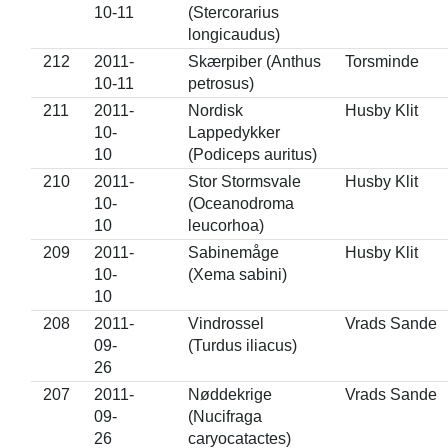
10-11
(Stercorarius
longicaudus)
212
2011-
Skærpiber (Anthus
Torsminde
10-11
petrosus)
211
2011-
Nordisk
Husby Klit
10-
Lappedykker
10
(Podiceps auritus)
210
2011-
Stor Stormsvale
Husby Klit
10-
(Oceanodroma
10
leucorhoa)
209
2011-
Sabinemåge
Husby Klit
10-
(Xema sabini)
10
208
2011-
Vindrossel
Vrads Sande
09-
(Turdus iliacus)
26
207
2011-
Nøddekrige
Vrads Sande
09-
(Nucifraga
26
caryocatactes)