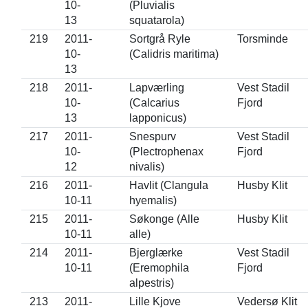
10-
(Pluvialis
13
squatarola)
219
2011-
Sortgrå Ryle
Torsminde
10-
(Calidris maritima)
13
218
2011-
Lapværling
Vest Stadil
10-
(Calcarius
Fjord
13
lapponicus)
217
2011-
Snespurv
Vest Stadil
10-
(Plectrophenax
Fjord
12
nivalis)
216
2011-
Havlit (Clangula
Husby Klit
10-11
hyemalis)
215
2011-
Søkonge (Alle
Husby Klit
10-11
alle)
214
2011-
Bjerglærke
Vest Stadil
10-11
(Eremophila
Fjord
alpestris)
213
2011-
Lille Kjove
Vedersø Klit