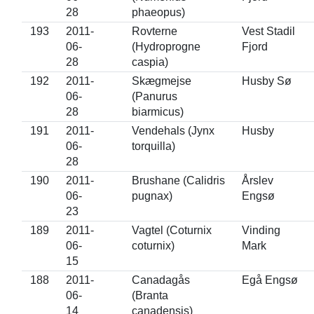
28
phaeopus)
193
2011-
Rovterne
Vest Stadil
06-
(Hydroprogne
Fjord
28
caspia)
192
2011-
Skægmejse
Husby Sø
06-
(Panurus
28
biarmicus)
191
2011-
Vendehals (Jynx
Husby
06-
torquilla)
28
190
2011-
Brushane (Calidris
Årslev
06-
pugnax)
Engsø
23
189
2011-
Vagtel (Coturnix
Vinding
06-
coturnix)
Mark
15
188
2011-
Canadagås
Egå Engsø
06-
(Branta
14
canadensis)