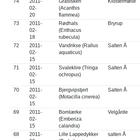
74
2011-
Gråsisken
Klostermølle
02-
(Acanthis
20
flammea)
73
2011-
Rødhals
Bryrup
02-
(Erithacus
18
rubecula)
72
2011-
Vandrikse (Rallus
Salten Å
02-
aquaticus)
15
71
2011-
Svaleklire (Tringa
Salten Å
02-
ochropus)
15
70
2011-
Bjergvipstjert
Salten Å
02-
(Motacilla cinerea)
15
69
2011-
Bomlærke
Velgårde
02-
(Emberiza
15
calandra)
68
2011-
Lille Lappedykker
salten Å