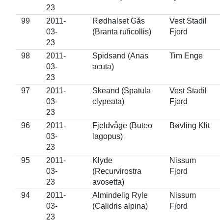
23
99
2011-
Rødhalset Gås
Vest Stadil
03-
(Branta ruficollis)
Fjord
23
98
2011-
Spidsand (Anas
Tim Enge
03-
acuta)
23
97
2011-
Skeand (Spatula
Vest Stadil
03-
clypeata)
Fjord
23
96
2011-
Fjeldvåge (Buteo
Bøvling Klit
03-
lagopus)
23
95
2011-
Klyde
Nissum
03-
(Recurvirostra
Fjord
23
avosetta)
94
2011-
Almindelig Ryle
Nissum
03-
(Calidris alpina)
Fjord
23