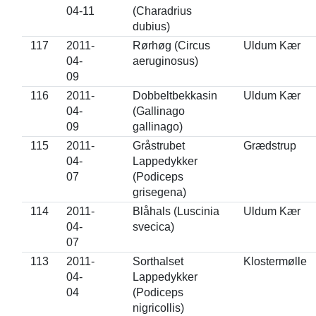
04-11
(Charadrius
dubius)
117
2011-
Rørhøg (Circus
Uldum Kær
04-
aeruginosus)
09
116
2011-
Dobbeltbekkasin
Uldum Kær
04-
(Gallinago
09
gallinago)
115
2011-
Gråstrubet
Grædstrup
04-
Lappedykker
07
(Podiceps
grisegena)
114
2011-
Blåhals (Luscinia
Uldum Kær
04-
svecica)
07
113
2011-
Sorthalset
Klostermølle
04-
Lappedykker
04
(Podiceps
nigricollis)