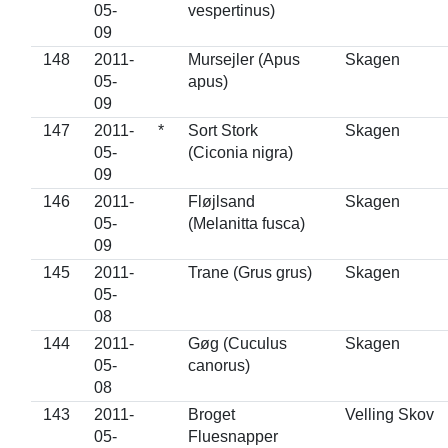
05-
vespertinus)
09
148
2011-
Mursejler (Apus
Skagen
05-
apus)
09
147
2011-
*
Sort Stork
Skagen
05-
(Ciconia nigra)
09
146
2011-
Fløjlsand
Skagen
05-
(Melanitta fusca)
09
145
2011-
Trane (Grus grus)
Skagen
05-
08
144
2011-
Gøg (Cuculus
Skagen
05-
canorus)
08
143
2011-
Broget
Velling Skov
05-
Fluesnapper