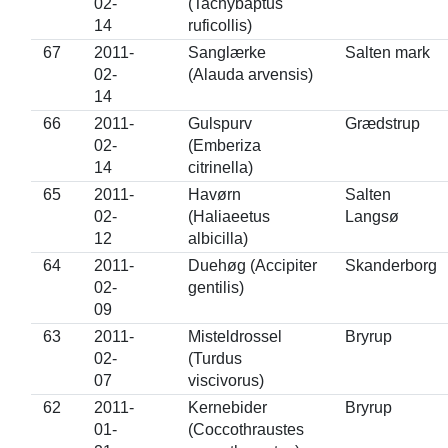
02-
(Tachybaptus
14
ruficollis)
67
2011-
Sanglærke
Salten mark
02-
(Alauda arvensis)
14
66
2011-
Gulspurv
Grædstrup
02-
(Emberiza
14
citrinella)
65
2011-
Havørn
Salten
02-
(Haliaeetus
Langsø
12
albicilla)
64
2011-
Duehøg (Accipiter
Skanderborg
02-
gentilis)
09
63
2011-
Misteldrossel
Bryrup
02-
(Turdus
07
viscivorus)
62
2011-
Kernebider
Bryrup
01-
(Coccothraustes