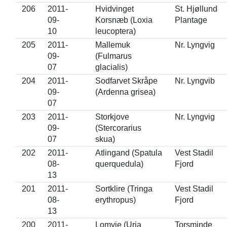
206
2011-
Hvidvinget
St. Hjøllund
09-
Korsnæb (Loxia
Plantage
10
leucoptera)
205
2011-
Mallemuk
Nr. Lyngvig
09-
(Fulmarus
07
glacialis)
204
2011-
Sodfarvet Skråpe
Nr. Lyngvib
09-
(Ardenna grisea)
07
203
2011-
Storkjove
Nr. Lyngvig
09-
(Stercorarius
07
skua)
202
2011-
Atlingand (Spatula
Vest Stadil
08-
querquedula)
Fjord
13
201
2011-
Sortklire (Tringa
Vest Stadil
08-
erythropus)
Fjord
13
200
2011-
Lomvie (Uria
Torsminde