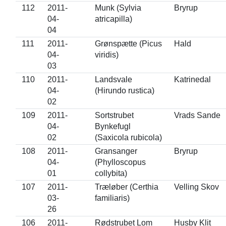
112
2011-
Munk (Sylvia
Bryrup
04-
atricapilla)
04
111
2011-
Grønspætte (Picus
Hald
04-
viridis)
03
110
2011-
Landsvale
Katrinedal
04-
(Hirundo rustica)
02
109
2011-
Sortstrubet
Vrads Sande
04-
Bynkefugl
02
(Saxicola rubicola)
108
2011-
Gransanger
Bryrup
04-
(Phylloscopus
01
collybita)
107
2011-
Træløber (Certhia
Velling Skov
03-
familiaris)
26
106
2011-
Rødstrubet Lom
Husby Klit