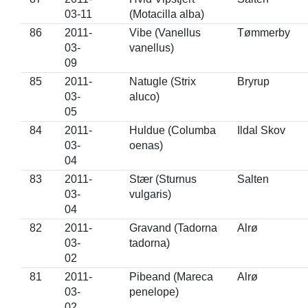
03-11
(Motacilla alba)
86
2011-
Vibe (Vanellus
Tømmerby
03-
vanellus)
09
85
2011-
Natugle (Strix
Bryrup
03-
aluco)
05
84
2011-
Huldue (Columba
Ildal Skov
03-
oenas)
04
83
2011-
Stær (Sturnus
Salten
03-
vulgaris)
04
82
2011-
Gravand (Tadorna
Alrø
03-
tadorna)
02
81
2011-
Pibeand (Mareca
Alrø
03-
penelope)
02