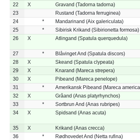
22
X
Gravand (Tadorna tadorna)
23
Rustand (Tadorna ferruginea)
24
*
Mandarinand (Aix galericulata)
25
*
Sibirisk Krikand (Sibirionetta formosa)
26
X
Atlingand (Spatula querquedula)
27
*
Blåvinget And (Spatula discors)
28
X
Skeand (Spatula clypeata)
29
X
Knarand (Mareca strepera)
30
X
Pibeand (Mareca penelope)
31
*
Amerikansk Pibeand (Mareca america
32
X
Gråand (Anas platyrhynchos)
33
*
Sortbrun And (Anas rubripes)
34
X
Spidsand (Anas acuta)
35
X
Krikand (Anas crecca)
36
*
Rødhovedet And (Netta rufina)