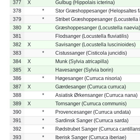
377
X
Gulbug (Hippolais icterina)
378
*
Stor Græshoppesanger (Helopsaltes fa
379
*
Stribet Græshoppesanger (Locustella 
380
X
Græshoppesanger (Locustella naevia
381
Flodsanger (Locustella fluviatilis)
382
X
Savisanger (Locustella luscinioides)
383
*
Cistussanger (Cisticola juncidis)
384
X
Munk (Sylvia atricapilla)
385
X
Havesanger (Sylvia borin)
386
*
Høgesanger (Curruca nisoria)
387
X
Gærdesanger (Curruca curruca)
388
*
Asiatisk Ørkensanger (Curruca nana)
389
X
Tornsanger (Curruca communis)
390
*
Provencesanger (Curruca undata)
391
*
Sardinsk Sanger (Curruca sarda)
392
*
Rødstrubet Sanger (Curruca cantillans
393
*
Iberisk Sanger (Curruca iberiae)