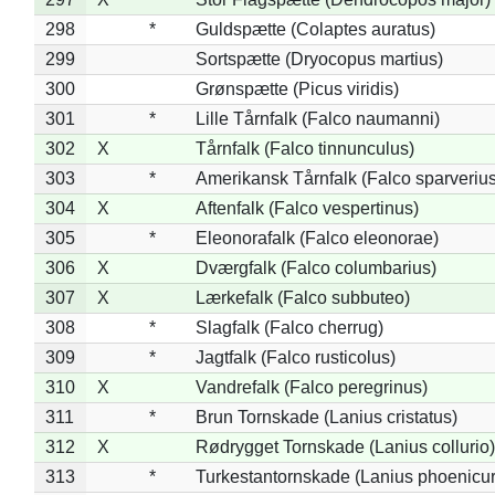
298
*
Guldspætte (Colaptes auratus)
299
Sortspætte (Dryocopus martius)
300
Grønspætte (Picus viridis)
301
*
Lille Tårnfalk (Falco naumanni)
302
X
Tårnfalk (Falco tinnunculus)
303
*
Amerikansk Tårnfalk (Falco sparverius
304
X
Aftenfalk (Falco vespertinus)
305
*
Eleonorafalk (Falco eleonorae)
306
X
Dværgfalk (Falco columbarius)
307
X
Lærkefalk (Falco subbuteo)
308
*
Slagfalk (Falco cherrug)
309
*
Jagtfalk (Falco rusticolus)
310
X
Vandrefalk (Falco peregrinus)
311
*
Brun Tornskade (Lanius cristatus)
312
X
Rødrygget Tornskade (Lanius collurio)
313
*
Turkestantornskade (Lanius phoenicur