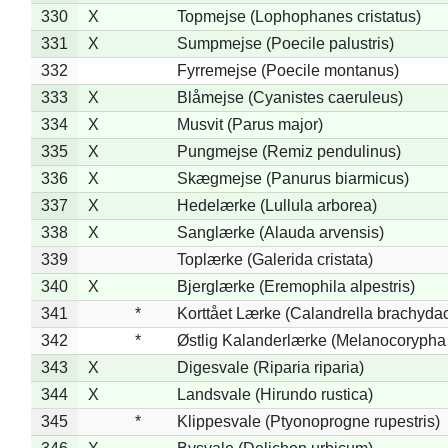
330
X
Topmejse (Lophophanes cristatus)
331
X
Sumpmejse (Poecile palustris)
332
Fyrremejse (Poecile montanus)
333
X
Blåmejse (Cyanistes caeruleus)
334
X
Musvit (Parus major)
335
X
Pungmejse (Remiz pendulinus)
336
X
Skægmejse (Panurus biarmicus)
337
X
Hedelærke (Lullula arborea)
338
X
Sanglærke (Alauda arvensis)
339
Toplærke (Galerida cristata)
340
X
Bjerglærke (Eremophila alpestris)
341
*
Korttået Lærke (Calandrella brachydac
342
*
Østlig Kalanderlærke (Melanocorypha
343
X
Digesvale (Riparia riparia)
344
X
Landsvale (Hirundo rustica)
345
*
Klippesvale (Ptyonoprogne rupestris)