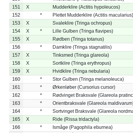
151
X
Mudderklire (Actitis hypoleucos)
152
*
Plettet Mudderklire (Actitis macularius
153
X
Svaleklire (Tringa ochropus)
154
X
*
Lille Gulben (Tringa flavipes)
155
X
Rødben (Tringa totanus)
156
*
Damklire (Tringa stagnatilis)
157
X
Tinksmed (Tringa glareola)
158
X
Sortklire (Tringa erythropus)
159
X
Hvidklire (Tringa nebularia)
160
*
Stor Gulben (Tringa melanoleuca)
161
*
Ørkenløber (Cursorius cursor)
162
*
Rødvinget Braksvale (Glareola pratinc
163
*
Orientbraksvale (Glareola maldivarum
164
*
Sortvinget Braksvale (Glareola nordm
165
X
Ride (Rissa tridactyla)
166
*
Ismåge (Pagophila eburnea)