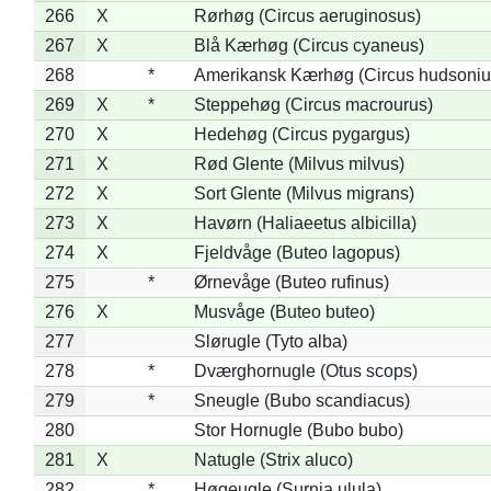
266
X
Rørhøg (Circus aeruginosus)
267
X
Blå Kærhøg (Circus cyaneus)
268
*
Amerikansk Kærhøg (Circus hudsoniu
269
X
*
Steppehøg (Circus macrourus)
270
X
Hedehøg (Circus pygargus)
271
X
Rød Glente (Milvus milvus)
272
X
Sort Glente (Milvus migrans)
273
X
Havørn (Haliaeetus albicilla)
274
X
Fjeldvåge (Buteo lagopus)
275
*
Ørnevåge (Buteo rufinus)
276
X
Musvåge (Buteo buteo)
277
Slørugle (Tyto alba)
278
*
Dværghornugle (Otus scops)
279
*
Sneugle (Bubo scandiacus)
280
Stor Hornugle (Bubo bubo)
281
X
Natugle (Strix aluco)
282
*
Høgeugle (Surnia ulula)