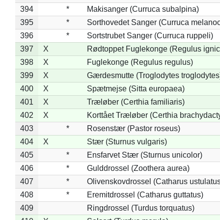
394
*
Makisanger (Curruca subalpina)
395
*
Sorthovedet Sanger (Curruca melano
396
*
Sortstrubet Sanger (Curruca ruppeli)
397
X
Rødtoppet Fuglekonge (Regulus ignica
398
X
Fuglekonge (Regulus regulus)
399
X
Gærdesmutte (Troglodytes troglodytes
400
X
Spætmejse (Sitta europaea)
401
X
Træløber (Certhia familiaris)
402
X
Korttået Træløber (Certhia brachydact
403
*
Rosenstær (Pastor roseus)
404
X
Stær (Sturnus vulgaris)
405
*
Ensfarvet Stær (Sturnus unicolor)
406
*
Gulddrossel (Zoothera aurea)
407
*
Olivenskovdrossel (Catharus ustulatus
408
*
Eremitdrossel (Catharus guttatus)
409
Ringdrossel (Turdus torquatus)