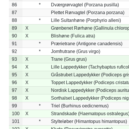
86
*
Dværgrørvagtel (Porzana pusilla)
87
Plettet Rørvagtel (Porzana porzana)
88
*
Lille Sultanhøne (Porphyrio alleni)
89
X
Grønbenet Rørhøne (Gallinula chloro
90
X
Blishøne (Fulica atra)
91
*
Prærietrane (Antigone canadensis)
92
*
Jomfrutrane (Grus virgo)
93
X
Trane (Grus grus)
94
X
Lille Lappedykker (Tachybaptus ruficol
95
X
Gråstrubet Lappedykker (Podiceps gr
96
X
Toppet Lappedykker (Podiceps cristat
97
X
Nordisk Lappedykker (Podiceps auritu
98
X
Sorthalset Lappedykker (Podiceps nigri
99
*
Triel (Burhinus oedicnemus)
100
X
Strandskade (Haematopus ostralegus
101
*
Stylteløber (Himantopus himantopus)