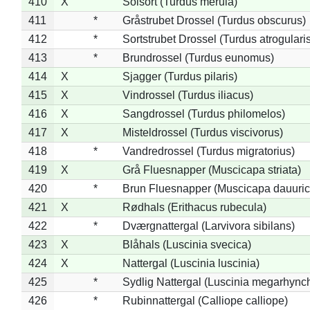
410
X
Solsort (Turdus merula)
411
*
Gråstrubet Drossel (Turdus obscurus)
412
*
Sortstrubet Drossel (Turdus atrogularis
413
*
Brundrossel (Turdus eunomus)
414
X
Sjagger (Turdus pilaris)
415
X
Vindrossel (Turdus iliacus)
416
X
Sangdrossel (Turdus philomelos)
417
X
Misteldrossel (Turdus viscivorus)
418
*
Vandredrossel (Turdus migratorius)
419
X
Grå Fluesnapper (Muscicapa striata)
420
*
Brun Fluesnapper (Muscicapa dauuric
421
X
Rødhals (Erithacus rubecula)
422
*
Dværgnattergal (Larvivora sibilans)
423
X
Blåhals (Luscinia svecica)
424
X
Nattergal (Luscinia luscinia)
425
*
Sydlig Nattergal (Luscinia megarhync
426
*
Rubinnattergal (Calliope calliope)