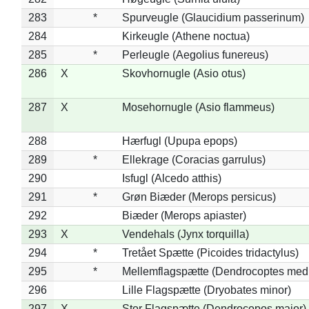
283
*
Spurveugle (Glaucidium passerinum)
284
Kirkeugle (Athene noctua)
285
*
Perleugle (Aegolius funereus)
286
X
Skovhornugle (Asio otus)
287
X
Mosehornugle (Asio flammeus)
288
Hærfugl (Upupa epops)
289
*
Ellekrage (Coracias garrulus)
290
Isfugl (Alcedo atthis)
291
*
Grøn Biæder (Merops persicus)
292
Biæder (Merops apiaster)
293
X
Vendehals (Jynx torquilla)
294
*
Tretået Spætte (Picoides tridactylus)
295
*
Mellemflagspætte (Dendrocoptes med
296
Lille Flagspætte (Dryobates minor)
297
X
Stor Flagspætte (Dendrocopos major)