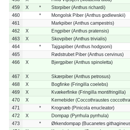
459
X
*
Storpiber (Anthus richardi)
460
*
Mongolsk Piber (Anthus godlewskii)
461
Markpiber (Anthus campestris)
462
X
Engpiber (Anthus pratensis)
463
X
Skovpiber (Anthus trivialis)
464
*
Tajgapiber (Anthus hodgsoni)
465
Rødstrubet Piber (Anthus cervinus)
466
X
Bjergpiber (Anthus spinoletta)
467
X
Skærpiber (Anthus petrosus)
468
X
Bogfinke (Fringilla coelebs)
469
X
Kvækerfinke (Fringilla montifringilla)
470
X
Kernebider (Coccothraustes coccothra
471
*
Krognæb (Pinicola enucleator)
472
X
Dompap (Pyrrhula pyrrhula)
473
*
Ørkendompap (Bucanetes githagineus