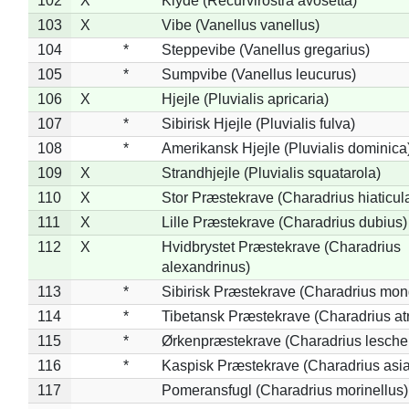
102
X
Klyde (Recurvirostra avosetta)
103
X
Vibe (Vanellus vanellus)
104
*
Steppevibe (Vanellus gregarius)
105
*
Sumpvibe (Vanellus leucurus)
106
X
Hjejle (Pluvialis apricaria)
107
*
Sibirisk Hjejle (Pluvialis fulva)
108
*
Amerikansk Hjejle (Pluvialis dominica
109
X
Strandhjejle (Pluvialis squatarola)
110
X
Stor Præstekrave (Charadrius hiaticul
111
X
Lille Præstekrave (Charadrius dubius)
112
X
Hvidbrystet Præstekrave (Charadrius
alexandrinus)
113
*
Sibirisk Præstekrave (Charadrius mon
114
*
Tibetansk Præstekrave (Charadrius atr
115
*
Ørkenpræstekrave (Charadrius leschen
116
*
Kaspisk Præstekrave (Charadrius asia
117
Pomeransfugl (Charadrius morinellus)