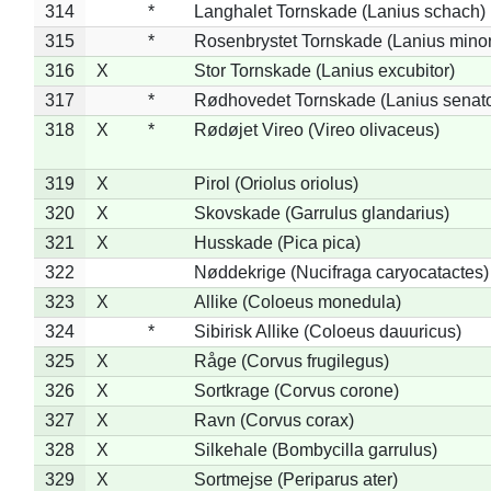
314
*
Langhalet Tornskade (Lanius schach)
315
*
Rosenbrystet Tornskade (Lanius minor
316
X
Stor Tornskade (Lanius excubitor)
317
*
Rødhovedet Tornskade (Lanius senato
318
X
*
Rødøjet Vireo (Vireo olivaceus)
319
X
Pirol (Oriolus oriolus)
320
X
Skovskade (Garrulus glandarius)
321
X
Husskade (Pica pica)
322
Nøddekrige (Nucifraga caryocatactes)
323
X
Allike (Coloeus monedula)
324
*
Sibirisk Allike (Coloeus dauuricus)
325
X
Råge (Corvus frugilegus)
326
X
Sortkrage (Corvus corone)
327
X
Ravn (Corvus corax)
328
X
Silkehale (Bombycilla garrulus)
329
X
Sortmejse (Periparus ater)