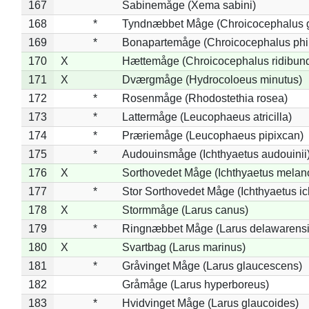
167
Sabinemåge (Xema sabini)
168
*
Tyndnæbbet Måge (Chroicocephalus 
169
*
Bonapartemåge (Chroicocephalus phil
170
X
Hættemåge (Chroicocephalus ridibun
171
X
Dværgmåge (Hydrocoloeus minutus)
172
*
Rosenmåge (Rhodostethia rosea)
173
*
Lattermåge (Leucophaeus atricilla)
174
*
Præriemåge (Leucophaeus pipixcan)
175
*
Audouinsmåge (Ichthyaetus audouinii
176
X
Sorthovedet Måge (Ichthyaetus melan
177
*
Stor Sorthovedet Måge (Ichthyaetus ic
178
X
Stormmåge (Larus canus)
179
*
Ringnæbbet Måge (Larus delawarensi
180
X
Svartbag (Larus marinus)
181
*
Gråvinget Måge (Larus glaucescens)
182
Gråmåge (Larus hyperboreus)
183
*
Hvidvinget Måge (Larus glaucoides)