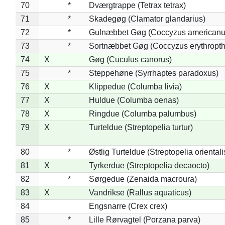
70
*
Dværgtrappe (Tetrax tetrax)
71
*
Skadegøg (Clamator glandarius)
72
*
Gulnæbbet Gøg (Coccyzus americanu
73
*
Sortnæbbet Gøg (Coccyzus erythropt
74
X
Gøg (Cuculus canorus)
75
*
Steppehøne (Syrrhaptes paradoxus)
76
X
Klippedue (Columba livia)
77
X
Huldue (Columba oenas)
78
X
Ringdue (Columba palumbus)
79
X
Turteldue (Streptopelia turtur)
80
*
Østlig Turteldue (Streptopelia orientali
81
X
Tyrkerdue (Streptopelia decaocto)
82
*
Sørgedue (Zenaida macroura)
83
X
Vandrikse (Rallus aquaticus)
84
Engsnarre (Crex crex)
85
*
Lille Rørvagtel (Porzana parva)