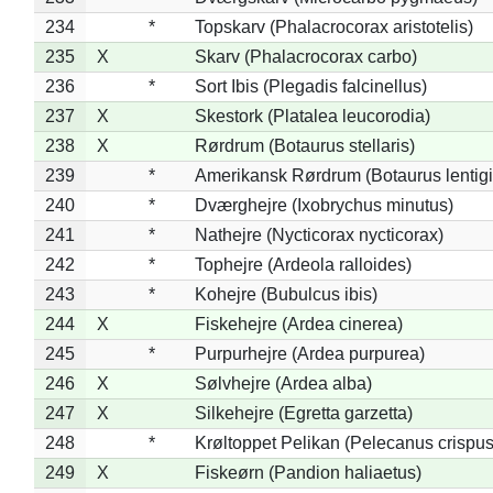
234
*
Topskarv (Phalacrocorax aristotelis)
235
X
Skarv (Phalacrocorax carbo)
236
*
Sort Ibis (Plegadis falcinellus)
237
X
Skestork (Platalea leucorodia)
238
X
Rørdrum (Botaurus stellaris)
239
*
Amerikansk Rørdrum (Botaurus lentig
240
*
Dværghejre (Ixobrychus minutus)
241
*
Nathejre (Nycticorax nycticorax)
242
*
Tophejre (Ardeola ralloides)
243
*
Kohejre (Bubulcus ibis)
244
X
Fiskehejre (Ardea cinerea)
245
*
Purpurhejre (Ardea purpurea)
246
X
Sølvhejre (Ardea alba)
247
X
Silkehejre (Egretta garzetta)
248
*
Krøltoppet Pelikan (Pelecanus crispus
249
X
Fiskeørn (Pandion haliaetus)