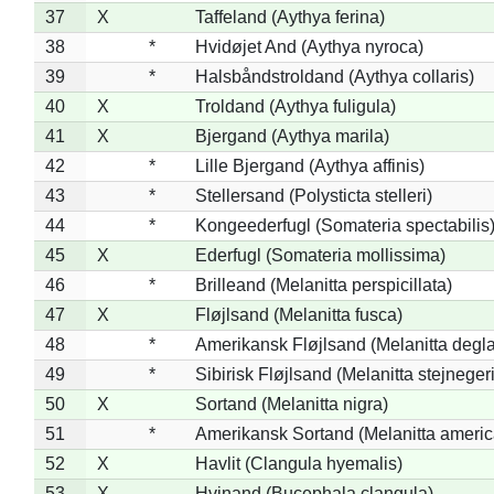
37
X
Taffeland (Aythya ferina)
38
*
Hvidøjet And (Aythya nyroca)
39
*
Halsbåndstroldand (Aythya collaris)
40
X
Troldand (Aythya fuligula)
41
X
Bjergand (Aythya marila)
42
*
Lille Bjergand (Aythya affinis)
43
*
Stellersand (Polysticta stelleri)
44
*
Kongeederfugl (Somateria spectabilis
45
X
Ederfugl (Somateria mollissima)
46
*
Brilleand (Melanitta perspicillata)
47
X
Fløjlsand (Melanitta fusca)
48
*
Amerikansk Fløjlsand (Melanitta degla
49
*
Sibirisk Fløjlsand (Melanitta stejnegeri
50
X
Sortand (Melanitta nigra)
51
*
Amerikansk Sortand (Melanitta ameri
52
X
Havlit (Clangula hyemalis)
53
X
Hvinand (Bucephala clangula)