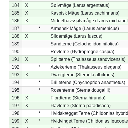
184
X
Sølvmåge (Larus argentatus)
185
X
Kaspisk Måge (Larus cachinnans)
186
X
Middelhavssølvmåge (Larus michahell
187
*
Armensk Måge (Larus armenicus)
188
X
Sildemåge (Larus fuscus)
189
Sandterne (Gelochelidon nilotica)
190
Rovterne (Hydroprogne caspia)
191
X
Splitterne (Thalasseus sandvicensis)
192
*
Aztekerterne (Thalasseus elegans)
193
X
Dværgterne (Sternula albifrons)
194
*
Brilleterne (Onychoprion anaethetus)
195
*
Rosenterne (Sterna dougallii)
196
X
Fjordterne (Sterna hirundo)
197
X
Havterne (Sterna paradisaea)
198
*
Hvidskægget Terne (Chlidonias hybrid
199
X
*
Hvidvinget Terne (Chlidonias leucopte