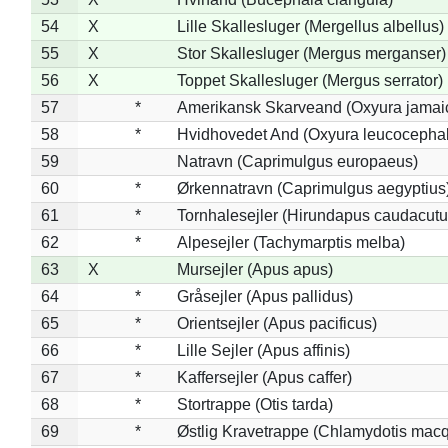
54
X
Lille Skallesluger (Mergellus albellus)
55
X
Stor Skallesluger (Mergus merganser)
56
X
Toppet Skallesluger (Mergus serrator)
57
*
Amerikansk Skarveand (Oxyura jamai
58
*
Hvidhovedet And (Oxyura leucocepha
59
Natravn (Caprimulgus europaeus)
60
*
Ørkennatravn (Caprimulgus aegyptius
61
*
Tornhalesejler (Hirundapus caudacutu
62
*
Alpesejler (Tachymarptis melba)
63
X
Mursejler (Apus apus)
64
*
Gråsejler (Apus pallidus)
65
*
Orientsejler (Apus pacificus)
66
*
Lille Sejler (Apus affinis)
67
*
Kaffersejler (Apus caffer)
68
*
Stortrappe (Otis tarda)
69
*
Østlig Kravetrappe (Chlamydotis macq