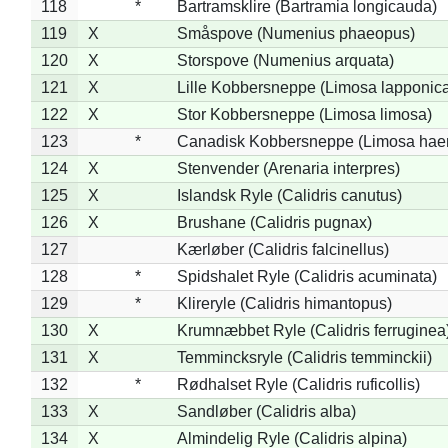
118
*
Bartramsklire (Bartramia longicauda)
119
X
Småspove (Numenius phaeopus)
120
X
Storspove (Numenius arquata)
121
X
Lille Kobbersneppe (Limosa lapponic
122
X
Stor Kobbersneppe (Limosa limosa)
123
*
Canadisk Kobbersneppe (Limosa hae
124
X
Stenvender (Arenaria interpres)
125
X
Islandsk Ryle (Calidris canutus)
126
X
Brushane (Calidris pugnax)
127
Kærløber (Calidris falcinellus)
128
*
Spidshalet Ryle (Calidris acuminata)
129
*
Klireryle (Calidris himantopus)
130
X
Krumnæbbet Ryle (Calidris ferruginea
131
X
Temmincksryle (Calidris temminckii)
132
*
Rødhalset Ryle (Calidris ruficollis)
133
X
Sandløber (Calidris alba)
134
X
Almindelig Ryle (Calidris alpina)