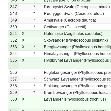
346
X
Bysvale (Delichon urbicum)
347
*
Rødbrystet Svale (Cecropis semirufa)
348
*
Rødrygget Svale (Cecropis rufula)
349
*
Amursvale (Cecropis daurica)
350
*
Cettisanger (Cettia cetti)
351
X
Halemejse (Aegithalos caudatus)
352
X
Skovsanger (Phylloscopus sibilatrix)
353
X
*
Bjergløvsanger (Phylloscopus bonelli)
354
*
Himalayasanger (Phylloscopus humei
355
X
Hvidbrynet Løvsanger (Phylloscopus i
356
Fuglekongesanger (Phylloscopus pror
357
*
Schwarz' Løvsanger (Phylloscopus sc
358
*
Sinkiangløvsanger (Phylloscopus gris
359
*
Brun Løvsanger (Phylloscopus fuscat
360
X
Løvsanger (Phylloscopus trochilus)