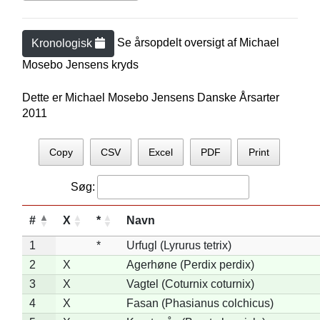
Se årsopdelt oversigt af
Michael
Kronologisk
Mosebo Jensen
s kryds
Dette er Michael Mosebo Jensens Danske Årsarter
2011
Copy
CSV
Excel
PDF
Print
Søg:
#
X
*
Navn
1
*
Urfugl (Lyrurus tetrix)
2
X
Agerhøne (Perdix perdix)
3
X
Vagtel (Coturnix coturnix)
4
X
Fasan (Phasianus colchicus)