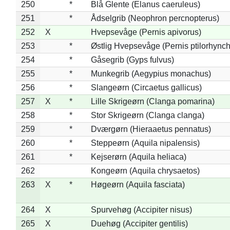
250
*
Blå Glente (Elanus caeruleus)
251
*
Ådselgrib (Neophron percnopterus)
252
X
Hvepsevåge (Pernis apivorus)
253
*
Østlig Hvepsevåge (Pernis ptilorhync
254
*
Gåsegrib (Gyps fulvus)
255
*
Munkegrib (Aegypius monachus)
256
*
Slangeørn (Circaetus gallicus)
257
X
*
Lille Skrigeørn (Clanga pomarina)
258
*
Stor Skrigeørn (Clanga clanga)
259
*
Dværgørn (Hieraaetus pennatus)
260
*
Steppeørn (Aquila nipalensis)
261
*
Kejserørn (Aquila heliaca)
262
Kongeørn (Aquila chrysaetos)
263
X
*
Høgeørn (Aquila fasciata)
264
X
Spurvehøg (Accipiter nisus)
265
X
Duehøg (Accipiter gentilis)