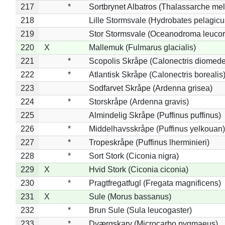
217
*
Sortbrynet Albatros (Thalassarche me
218
Lille Stormsvale (Hydrobates pelagicu
219
Stor Stormsvale (Oceanodroma leuco
220
X
Mallemuk (Fulmarus glacialis)
221
*
Scopolis Skråpe (Calonectris diomed
222
*
Atlantisk Skråpe (Calonectris borealis
223
Sodfarvet Skråpe (Ardenna grisea)
224
*
Storskråpe (Ardenna gravis)
225
Almindelig Skråpe (Puffinus puffinus)
226
*
Middelhavsskråpe (Puffinus yelkouan)
227
*
Tropeskråpe (Puffinus lherminieri)
228
*
Sort Stork (Ciconia nigra)
229
X
Hvid Stork (Ciconia ciconia)
230
*
Pragtfregatfugl (Fregata magnificens)
231
X
Sule (Morus bassanus)
232
*
Brun Sule (Sula leucogaster)
233
*
Dværgskarv (Microcarbo pygmaeus)