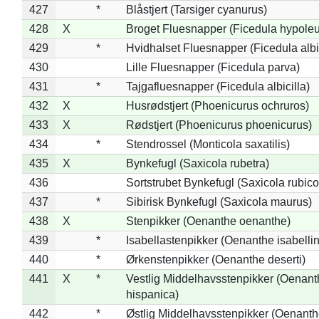
427
*
Blåstjert (Tarsiger cyanurus)
428
X
Broget Fluesnapper (Ficedula hypole
429
*
Hvidhalset Fluesnapper (Ficedula albic
430
Lille Fluesnapper (Ficedula parva)
431
*
Tajgafluesnapper (Ficedula albicilla)
432
X
Husrødstjert (Phoenicurus ochruros)
433
X
Rødstjert (Phoenicurus phoenicurus)
434
*
Stendrossel (Monticola saxatilis)
435
X
Bynkefugl (Saxicola rubetra)
436
Sortstrubet Bynkefugl (Saxicola rubico
437
*
Sibirisk Bynkefugl (Saxicola maurus)
438
X
Stenpikker (Oenanthe oenanthe)
439
*
Isabellastenpikker (Oenanthe isabelli
440
*
Ørkenstenpikker (Oenanthe deserti)
441
X
*
Vestlig Middelhavsstenpikker (Oenant
hispanica)
442
*
Østlig Middelhavsstenpikker (Oenant