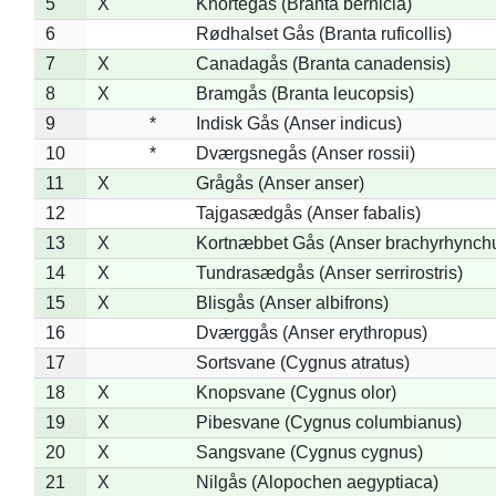
5
X
Knortegås (Branta bernicla)
6
Rødhalset Gås (Branta ruficollis)
7
X
Canadagås (Branta canadensis)
8
X
Bramgås (Branta leucopsis)
9
*
Indisk Gås (Anser indicus)
10
*
Dværgsnegås (Anser rossii)
11
X
Grågås (Anser anser)
12
Tajgasædgås (Anser fabalis)
13
X
Kortnæbbet Gås (Anser brachyrhynch
14
X
Tundrasædgås (Anser serrirostris)
15
X
Blisgås (Anser albifrons)
16
Dværggås (Anser erythropus)
17
Sortsvane (Cygnus atratus)
18
X
Knopsvane (Cygnus olor)
19
X
Pibesvane (Cygnus columbianus)
20
X
Sangsvane (Cygnus cygnus)
21
X
Nilgås (Alopochen aegyptiaca)