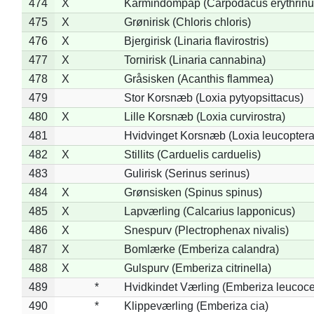
474
X
Karmindompap (Carpodacus erythrinu
475
X
Grønirisk (Chloris chloris)
476
X
Bjergirisk (Linaria flavirostris)
477
X
Tornirisk (Linaria cannabina)
478
X
Gråsisken (Acanthis flammea)
479
Stor Korsnæb (Loxia pytyopsittacus)
480
X
Lille Korsnæb (Loxia curvirostra)
481
Hvidvinget Korsnæb (Loxia leucoptera
482
X
Stillits (Carduelis carduelis)
483
Gulirisk (Serinus serinus)
484
X
Grønsisken (Spinus spinus)
485
X
Lapværling (Calcarius lapponicus)
486
X
Snespurv (Plectrophenax nivalis)
487
X
Bomlærke (Emberiza calandra)
488
X
Gulspurv (Emberiza citrinella)
489
*
Hvidkindet Værling (Emberiza leucoc
490
*
Klippeværling (Emberiza cia)