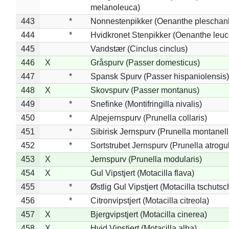
melanoleuca)
443
*
Nonnestenpikker (Oenanthe pleschan
444
*
Hvidkronet Stenpikker (Oenanthe leu
445
Vandstær (Cinclus cinclus)
446
X
Gråspurv (Passer domesticus)
447
*
Spansk Spurv (Passer hispaniolensis)
448
X
Skovspurv (Passer montanus)
449
*
Snefinke (Montifringilla nivalis)
450
*
Alpejernspurv (Prunella collaris)
451
*
Sibirisk Jernspurv (Prunella montanell
452
*
Sortstrubet Jernspurv (Prunella atrogul
453
X
Jernspurv (Prunella modularis)
454
X
Gul Vipstjert (Motacilla flava)
455
*
Østlig Gul Vipstjert (Motacilla tschuts
456
*
Citronvipstjert (Motacilla citreola)
457
X
Bjergvipstjert (Motacilla cinerea)
458
X
Hvid Vipstjert (Motacilla alba)