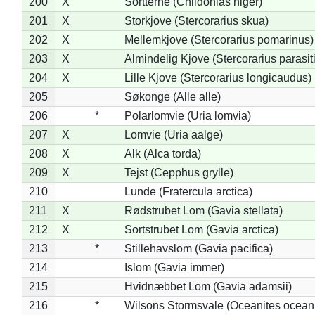
200
X
Sortterne (Chlidonias niger)
201
X
Storkjove (Stercorarius skua)
202
X
Mellemkjove (Stercorarius pomarinus)
203
X
Almindelig Kjove (Stercorarius parasit
204
X
Lille Kjove (Stercorarius longicaudus)
205
Søkonge (Alle alle)
206
*
Polarlomvie (Uria lomvia)
207
X
Lomvie (Uria aalge)
208
X
Alk (Alca torda)
209
X
Tejst (Cepphus grylle)
210
Lunde (Fratercula arctica)
211
X
Rødstrubet Lom (Gavia stellata)
212
X
Sortstrubet Lom (Gavia arctica)
213
*
Stillehavslom (Gavia pacifica)
214
Islom (Gavia immer)
215
Hvidnæbbet Lom (Gavia adamsii)
216
*
Wilsons Stormsvale (Oceanites ocean