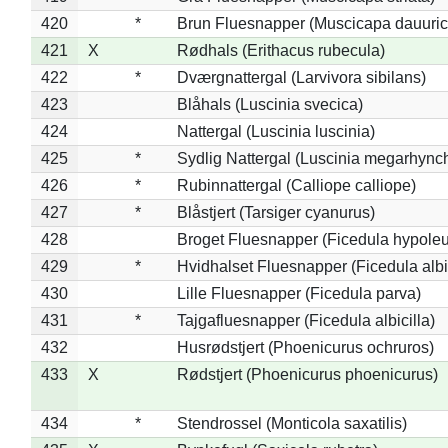
420
*
Brun Fluesnapper (Muscicapa dauuric
421
X
Rødhals (Erithacus rubecula)
422
*
Dværgnattergal (Larvivora sibilans)
423
Blåhals (Luscinia svecica)
424
Nattergal (Luscinia luscinia)
425
*
Sydlig Nattergal (Luscinia megarhync
426
*
Rubinnattergal (Calliope calliope)
427
*
Blåstjert (Tarsiger cyanurus)
428
Broget Fluesnapper (Ficedula hypole
429
*
Hvidhalset Fluesnapper (Ficedula albic
430
Lille Fluesnapper (Ficedula parva)
431
*
Tajgafluesnapper (Ficedula albicilla)
432
Husrødstjert (Phoenicurus ochruros)
433
X
Rødstjert (Phoenicurus phoenicurus)
434
*
Stendrossel (Monticola saxatilis)