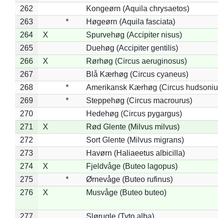
262
Kongeørn (Aquila chrysaetos)
263
*
Høgeørn (Aquila fasciata)
264
X
Spurvehøg (Accipiter nisus)
265
Duehøg (Accipiter gentilis)
266
X
Rørhøg (Circus aeruginosus)
267
Blå Kærhøg (Circus cyaneus)
268
*
Amerikansk Kærhøg (Circus hudsoniu
269
*
Steppehøg (Circus macrourus)
270
Hedehøg (Circus pygargus)
271
X
Rød Glente (Milvus milvus)
272
Sort Glente (Milvus migrans)
273
Havørn (Haliaeetus albicilla)
274
X
Fjeldvåge (Buteo lagopus)
275
*
Ørnevåge (Buteo rufinus)
276
X
Musvåge (Buteo buteo)
277
Slørugle (Tyto alba)