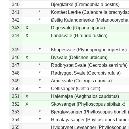
340
Bjerglærke (Eremophila alpestris)
341
*
Korttået Lærke (Calandrella brachydac
342
*
Østlig Kalanderlærke (Melanocorypha
343
X
Digesvale (Riparia riparia)
344
X
Landsvale (Hirundo rustica)
345
*
Klippesvale (Ptyonoprogne rupestris)
346
X
Bysvale (Delichon urbicum)
347
*
Rødbrystet Svale (Cecropis semirufa)
348
*
Rødrygget Svale (Cecropis rufula)
349
*
Amursvale (Cecropis daurica)
350
*
Cettisanger (Cettia cetti)
351
X
Halemejse (Aegithalos caudatus)
352
X
Skovsanger (Phylloscopus sibilatrix)
353
*
Bjergløvsanger (Phylloscopus bonelli)
354
*
Himalayasanger (Phylloscopus humei
355
Hvidbrynet Løvsanger (Phylloscopus i