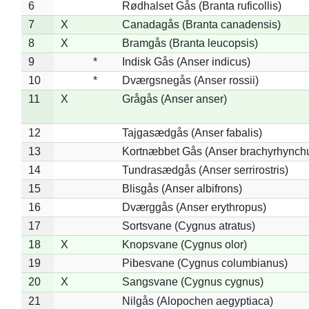
6
Rødhalset Gås (Branta ruficollis)
7
X
Canadagås (Branta canadensis)
8
X
Bramgås (Branta leucopsis)
9
*
Indisk Gås (Anser indicus)
10
*
Dværgsnegås (Anser rossii)
11
X
Grågås (Anser anser)
12
Tajgasædgås (Anser fabalis)
13
Kortnæbbet Gås (Anser brachyrhynch
14
Tundrasædgås (Anser serrirostris)
15
Blisgås (Anser albifrons)
16
Dværggås (Anser erythropus)
17
Sortsvane (Cygnus atratus)
18
X
Knopsvane (Cygnus olor)
19
Pibesvane (Cygnus columbianus)
20
X
Sangsvane (Cygnus cygnus)
21
Nilgås (Alopochen aegyptiaca)