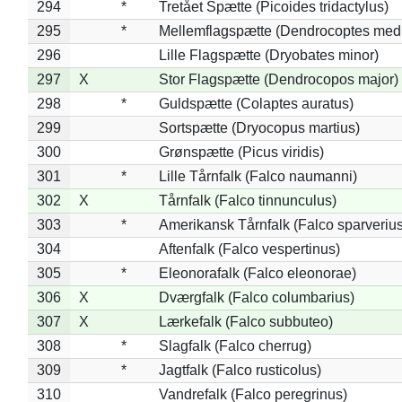
294
*
Tretået Spætte (Picoides tridactylus)
295
*
Mellemflagspætte (Dendrocoptes med
296
Lille Flagspætte (Dryobates minor)
297
X
Stor Flagspætte (Dendrocopos major)
298
*
Guldspætte (Colaptes auratus)
299
Sortspætte (Dryocopus martius)
300
Grønspætte (Picus viridis)
301
*
Lille Tårnfalk (Falco naumanni)
302
X
Tårnfalk (Falco tinnunculus)
303
*
Amerikansk Tårnfalk (Falco sparverius
304
Aftenfalk (Falco vespertinus)
305
*
Eleonorafalk (Falco eleonorae)
306
X
Dværgfalk (Falco columbarius)
307
X
Lærkefalk (Falco subbuteo)
308
*
Slagfalk (Falco cherrug)
309
*
Jagtfalk (Falco rusticolus)
310
Vandrefalk (Falco peregrinus)