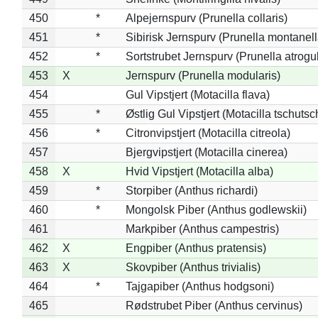
450
*
Alpejernspurv (Prunella collaris)
451
*
Sibirisk Jernspurv (Prunella montanell
452
*
Sortstrubet Jernspurv (Prunella atrogul
453
X
Jernspurv (Prunella modularis)
454
Gul Vipstjert (Motacilla flava)
455
*
Østlig Gul Vipstjert (Motacilla tschuts
456
*
Citronvipstjert (Motacilla citreola)
457
Bjergvipstjert (Motacilla cinerea)
458
X
Hvid Vipstjert (Motacilla alba)
459
*
Storpiber (Anthus richardi)
460
*
Mongolsk Piber (Anthus godlewskii)
461
Markpiber (Anthus campestris)
462
X
Engpiber (Anthus pratensis)
463
X
Skovpiber (Anthus trivialis)
464
*
Tajgapiber (Anthus hodgsoni)
465
Rødstrubet Piber (Anthus cervinus)