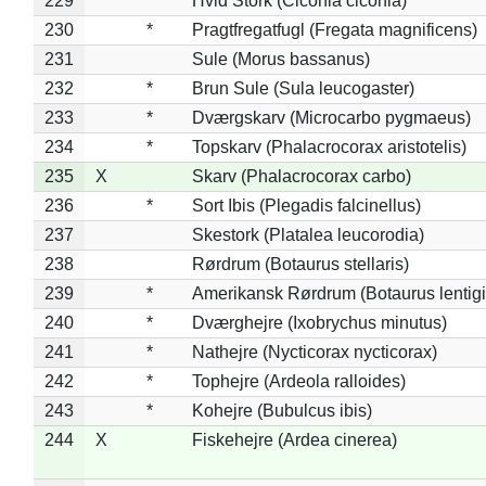
229
Hvid Stork (Ciconia ciconia)
230
*
Pragtfregatfugl (Fregata magnificens)
231
Sule (Morus bassanus)
232
*
Brun Sule (Sula leucogaster)
233
*
Dværgskarv (Microcarbo pygmaeus)
234
*
Topskarv (Phalacrocorax aristotelis)
235
X
Skarv (Phalacrocorax carbo)
236
*
Sort Ibis (Plegadis falcinellus)
237
Skestork (Platalea leucorodia)
238
Rørdrum (Botaurus stellaris)
239
*
Amerikansk Rørdrum (Botaurus lentig
240
*
Dværghejre (Ixobrychus minutus)
241
*
Nathejre (Nycticorax nycticorax)
242
*
Tophejre (Ardeola ralloides)
243
*
Kohejre (Bubulcus ibis)
244
X
Fiskehejre (Ardea cinerea)