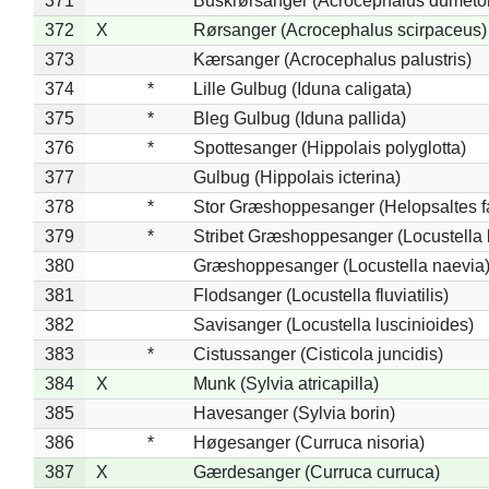
371
*
Buskrørsanger (Acrocephalus dumeto
372
X
Rørsanger (Acrocephalus scirpaceus)
373
Kærsanger (Acrocephalus palustris)
374
*
Lille Gulbug (Iduna caligata)
375
*
Bleg Gulbug (Iduna pallida)
376
*
Spottesanger (Hippolais polyglotta)
377
Gulbug (Hippolais icterina)
378
*
Stor Græshoppesanger (Helopsaltes fa
379
*
Stribet Græshoppesanger (Locustella 
380
Græshoppesanger (Locustella naevia
381
Flodsanger (Locustella fluviatilis)
382
Savisanger (Locustella luscinioides)
383
*
Cistussanger (Cisticola juncidis)
384
X
Munk (Sylvia atricapilla)
385
Havesanger (Sylvia borin)
386
*
Høgesanger (Curruca nisoria)
387
X
Gærdesanger (Curruca curruca)