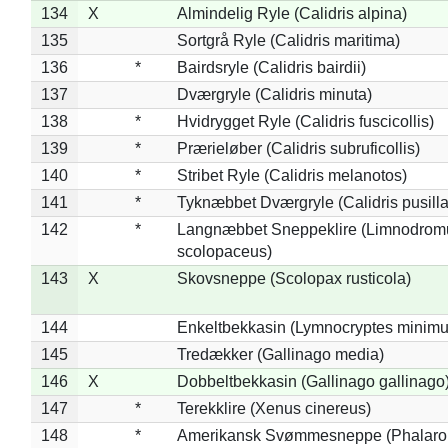
134
X
Almindelig Ryle (Calidris alpina)
135
Sortgrå Ryle (Calidris maritima)
136
*
Bairdsryle (Calidris bairdii)
137
Dværgryle (Calidris minuta)
138
*
Hvidrygget Ryle (Calidris fuscicollis)
139
*
Prærieløber (Calidris subruficollis)
140
*
Stribet Ryle (Calidris melanotos)
141
*
Tyknæbbet Dværgryle (Calidris pusilla
142
*
Langnæbbet Sneppeklire (Limnodrom
scolopaceus)
143
X
Skovsneppe (Scolopax rusticola)
144
Enkeltbekkasin (Lymnocryptes minimu
145
Tredækker (Gallinago media)
146
X
Dobbeltbekkasin (Gallinago gallinago
147
*
Terekklire (Xenus cinereus)
148
*
Amerikansk Svømmesneppe (Phalaropu