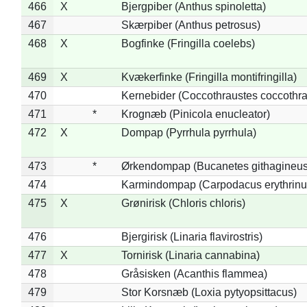
466
X
Bjergpiber (Anthus spinoletta)
467
Skærpiber (Anthus petrosus)
468
X
Bogfinke (Fringilla coelebs)
469
X
Kvækerfinke (Fringilla montifringilla)
470
Kernebider (Coccothraustes coccothra
471
*
Krognæb (Pinicola enucleator)
472
X
Dompap (Pyrrhula pyrrhula)
473
*
Ørkendompap (Bucanetes githagineus
474
Karmindompap (Carpodacus erythrinu
475
X
Grønirisk (Chloris chloris)
476
Bjergirisk (Linaria flavirostris)
477
X
Tornirisk (Linaria cannabina)
478
Gråsisken (Acanthis flammea)
479
Stor Korsnæb (Loxia pytyopsittacus)