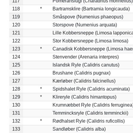
117
Pomeransfugl (Charadrius morinellus)
118
*
Bartramsklire (Bartramia longicauda)
119
Småspove (Numenius phaeopus)
120
Storspove (Numenius arquata)
121
Lille Kobbersneppe (Limosa lapponic
122
Stor Kobbersneppe (Limosa limosa)
123
*
Canadisk Kobbersneppe (Limosa hae
124
Stenvender (Arenaria interpres)
125
Islandsk Ryle (Calidris canutus)
126
Brushane (Calidris pugnax)
127
Kærløber (Calidris falcinellus)
128
*
Spidshalet Ryle (Calidris acuminata)
129
*
Klireryle (Calidris himantopus)
130
Krumnæbbet Ryle (Calidris ferruginea
131
Temmincksryle (Calidris temminckii)
132
*
Rødhalset Ryle (Calidris ruficollis)
133
Sandløber (Calidris alba)