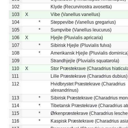
102
Klyde (Recurvirostra avosetta)
103
X
Vibe (Vanellus vanellus)
104
*
Steppevibe (Vanellus gregarius)
105
*
Sumpvibe (Vanellus leucurus)
106
X
Hjejle (Pluvialis apricaria)
107
*
Sibirisk Hjejle (Pluvialis fulva)
108
*
Amerikansk Hjejle (Pluvialis dominica
109
Strandhjejle (Pluvialis squatarola)
110
X
Stor Præstekrave (Charadrius hiaticul
111
Lille Præstekrave (Charadrius dubius)
112
Hvidbrystet Præstekrave (Charadrius
alexandrinus)
113
*
Sibirisk Præstekrave (Charadrius mon
114
*
Tibetansk Præstekrave (Charadrius atr
115
*
Ørkenpræstekrave (Charadrius leschen
116
*
Kaspisk Præstekrave (Charadrius asia