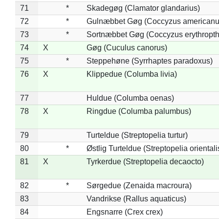
71
*
Skadegøg (Clamator glandarius)
72
*
Gulnæbbet Gøg (Coccyzus americanu
73
*
Sortnæbbet Gøg (Coccyzus erythropt
74
X
Gøg (Cuculus canorus)
75
*
Steppehøne (Syrrhaptes paradoxus)
76
X
Klippedue (Columba livia)
77
Huldue (Columba oenas)
78
X
Ringdue (Columba palumbus)
79
Turteldue (Streptopelia turtur)
80
*
Østlig Turteldue (Streptopelia orientali
81
X
Tyrkerdue (Streptopelia decaocto)
82
*
Sørgedue (Zenaida macroura)
83
Vandrikse (Rallus aquaticus)
84
Engsnarre (Crex crex)