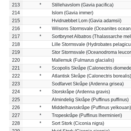
213
*
Stillehavslom (Gavia pacifica)
214
Islom (Gavia immer)
215
Hvidnæbbet Lom (Gavia adamsii)
216
*
Wilsons Stormsvale (Oceanites ocean
217
*
Sortbrynet Albatros (Thalassarche me
218
Lille Stormsvale (Hydrobates pelagicu
219
Stor Stormsvale (Oceanodroma leuco
220
Mallemuk (Fulmarus glacialis)
221
*
Scopolis Skråpe (Calonectris diomed
222
*
Atlantisk Skråpe (Calonectris borealis
223
Sodfarvet Skråpe (Ardenna grisea)
224
*
Storskråpe (Ardenna gravis)
225
Almindelig Skråpe (Puffinus puffinus)
226
*
Middelhavsskråpe (Puffinus yelkouan)
227
*
Tropeskråpe (Puffinus lherminieri)
228
*
Sort Stork (Ciconia nigra)