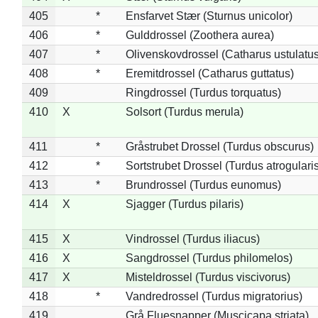
405
*
Ensfarvet Stær (Sturnus unicolor)
406
*
Gulddrossel (Zoothera aurea)
407
*
Olivenskovdrossel (Catharus ustulatus
408
*
Eremitdrossel (Catharus guttatus)
409
Ringdrossel (Turdus torquatus)
410
X
Solsort (Turdus merula)
411
*
Gråstrubet Drossel (Turdus obscurus)
412
*
Sortstrubet Drossel (Turdus atrogularis
413
*
Brundrossel (Turdus eunomus)
414
X
Sjagger (Turdus pilaris)
415
X
Vindrossel (Turdus iliacus)
416
X
Sangdrossel (Turdus philomelos)
417
X
Misteldrossel (Turdus viscivorus)
418
*
Vandredrossel (Turdus migratorius)
419
Grå Fluesnapper (Muscicapa striata)