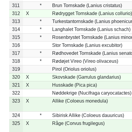
311
*
Brun Tornskade (Lanius cristatus)
312
X
Rødrygget Tornskade (Lanius collurio)
313
*
Turkestantornskade (Lanius phoenicur
314
*
Langhalet Tornskade (Lanius schach)
315
*
Rosenbrystet Tornskade (Lanius minor
316
Stor Tornskade (Lanius excubitor)
317
*
Rødhovedet Tornskade (Lanius senato
318
*
Rødøjet Vireo (Vireo olivaceus)
319
Pirol (Oriolus oriolus)
320
X
Skovskade (Garrulus glandarius)
321
X
Husskade (Pica pica)
322
Nøddekrige (Nucifraga caryocatactes)
323
X
Allike (Coloeus monedula)
324
*
Sibirisk Allike (Coloeus dauuricus)
325
X
Råge (Corvus frugilegus)