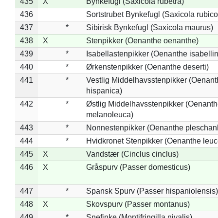
435
X
Bynkefugl (Saxicola rubetra)
436
Sortstrubet Bynkefugl (Saxicola rubico
437
*
Sibirisk Bynkefugl (Saxicola maurus)
438
X
Stenpikker (Oenanthe oenanthe)
439
*
Isabellastenpikker (Oenanthe isabelli
440
*
Ørkenstenpikker (Oenanthe deserti)
441
*
Vestlig Middelhavsstenpikker (Oenant
hispanica)
442
*
Østlig Middelhavsstenpikker (Oenant
melanoleuca)
443
*
Nonnestenpikker (Oenanthe pleschan
444
*
Hvidkronet Stenpikker (Oenanthe leu
445
X
Vandstær (Cinclus cinclus)
446
X
Gråspurv (Passer domesticus)
447
*
Spansk Spurv (Passer hispaniolensis)
448
X
Skovspurv (Passer montanus)
449
*
Snefinke (Montifringilla nivalis)