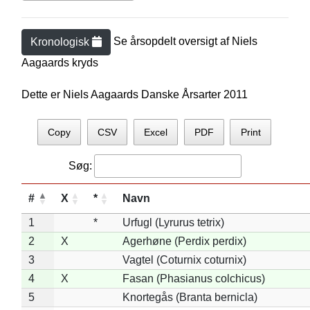
Se årsopdelt oversigt af
Niels
Kronologisk
Aagaard
s kryds
Dette er Niels Aagaards Danske Årsarter 2011
Copy
CSV
Excel
PDF
Print
Søg:
#
X
*
Navn
1
*
Urfugl (Lyrurus tetrix)
2
X
Agerhøne (Perdix perdix)
3
Vagtel (Coturnix coturnix)
4
X
Fasan (Phasianus colchicus)
5
Knortegås (Branta bernicla)