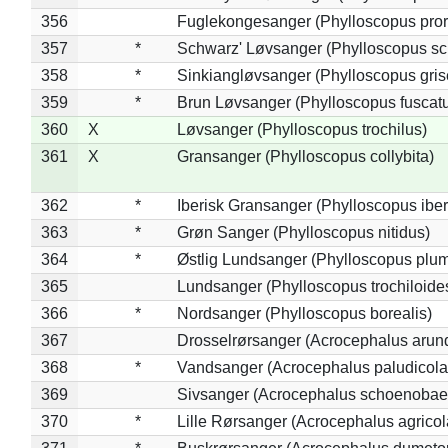
356
Fuglekongesanger (Phylloscopus pror
357
*
Schwarz' Løvsanger (Phylloscopus sc
358
*
Sinkiangløvsanger (Phylloscopus gris
359
*
Brun Løvsanger (Phylloscopus fuscat
360
X
Løvsanger (Phylloscopus trochilus)
361
X
Gransanger (Phylloscopus collybita)
362
*
Iberisk Gransanger (Phylloscopus iber
363
*
Grøn Sanger (Phylloscopus nitidus)
364
*
Østlig Lundsanger (Phylloscopus plum
365
Lundsanger (Phylloscopus trochiloide
366
*
Nordsanger (Phylloscopus borealis)
367
Drosselrørsanger (Acrocephalus arun
368
*
Vandsanger (Acrocephalus paludicola
369
Sivsanger (Acrocephalus schoenobae
370
*
Lille Rørsanger (Acrocephalus agricol