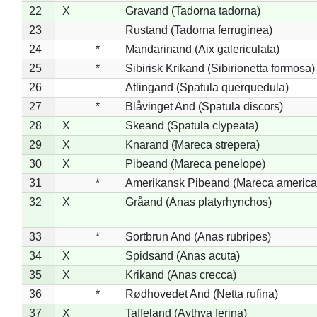
22
X
Gravand (Tadorna tadorna)
23
Rustand (Tadorna ferruginea)
24
*
Mandarinand (Aix galericulata)
25
*
Sibirisk Krikand (Sibirionetta formosa)
26
Atlingand (Spatula querquedula)
27
*
Blåvinget And (Spatula discors)
28
X
Skeand (Spatula clypeata)
29
X
Knarand (Mareca strepera)
30
X
Pibeand (Mareca penelope)
31
*
Amerikansk Pibeand (Mareca america
32
X
Gråand (Anas platyrhynchos)
33
*
Sortbrun And (Anas rubripes)
34
X
Spidsand (Anas acuta)
35
X
Krikand (Anas crecca)
36
*
Rødhovedet And (Netta rufina)
37
X
Taffeland (Aythya ferina)