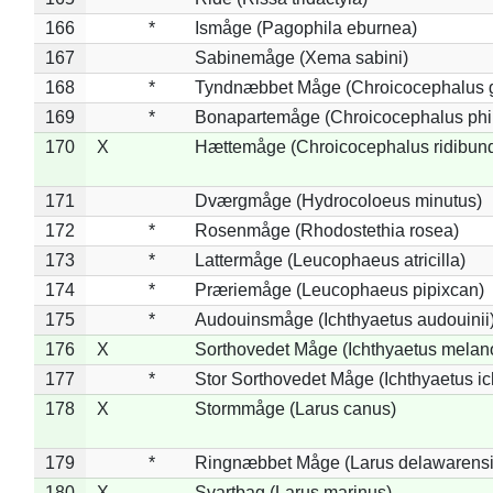
166
*
Ismåge (Pagophila eburnea)
167
Sabinemåge (Xema sabini)
168
*
Tyndnæbbet Måge (Chroicocephalus 
169
*
Bonapartemåge (Chroicocephalus phil
170
X
Hættemåge (Chroicocephalus ridibun
171
Dværgmåge (Hydrocoloeus minutus)
172
*
Rosenmåge (Rhodostethia rosea)
173
*
Lattermåge (Leucophaeus atricilla)
174
*
Præriemåge (Leucophaeus pipixcan)
175
*
Audouinsmåge (Ichthyaetus audouinii
176
X
Sorthovedet Måge (Ichthyaetus melan
177
*
Stor Sorthovedet Måge (Ichthyaetus ic
178
X
Stormmåge (Larus canus)
179
*
Ringnæbbet Måge (Larus delawarensi
180
X
Svartbag (Larus marinus)