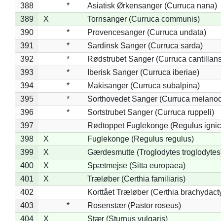
388
*
Asiatisk Ørkensanger (Curruca nana)
389
X
Tornsanger (Curruca communis)
390
*
Provencesanger (Curruca undata)
391
*
Sardinsk Sanger (Curruca sarda)
392
*
Rødstrubet Sanger (Curruca cantillans
393
*
Iberisk Sanger (Curruca iberiae)
394
*
Makisanger (Curruca subalpina)
395
*
Sorthovedet Sanger (Curruca melano
396
*
Sortstrubet Sanger (Curruca ruppeli)
397
Rødtoppet Fuglekonge (Regulus ignica
398
X
Fuglekonge (Regulus regulus)
399
X
Gærdesmutte (Troglodytes troglodytes
400
X
Spætmejse (Sitta europaea)
401
X
Træløber (Certhia familiaris)
402
Korttået Træløber (Certhia brachydact
403
*
Rosenstær (Pastor roseus)
404
X
Stær (Sturnus vulgaris)