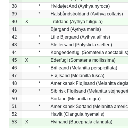
38
*
Hvidøjet And (Aythya nyroca)
39
*
Halsbåndstroldand (Aythya collaris)
40
X
Troldand (Aythya fuligula)
41
Bjergand (Aythya marila)
42
*
Lille Bjergand (Aythya affinis)
43
*
Stellersand (Polysticta stelleri)
44
*
Kongeederfugl (Somateria spectabilis
45
X
Ederfugl (Somateria mollissima)
46
*
Brilleand (Melanitta perspicillata)
47
Fløjlsand (Melanitta fusca)
48
*
Amerikansk Fløjlsand (Melanitta degla
49
*
Sibirisk Fløjlsand (Melanitta stejnegeri
50
Sortand (Melanitta nigra)
51
*
Amerikansk Sortand (Melanitta ameri
52
Havlit (Clangula hyemalis)
53
X
Hvinand (Bucephala clangula)