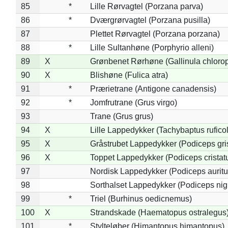
85
*
Lille Rørvagtel (Porzana parva)
86
*
Dværgrørvagtel (Porzana pusilla)
87
Plettet Rørvagtel (Porzana porzana)
88
*
Lille Sultanhøne (Porphyrio alleni)
89
X
Grønbenet Rørhøne (Gallinula chloro
90
X
Blishøne (Fulica atra)
91
*
Prærietrane (Antigone canadensis)
92
*
Jomfrutrane (Grus virgo)
93
Trane (Grus grus)
94
X
Lille Lappedykker (Tachybaptus ruficol
95
X
Gråstrubet Lappedykker (Podiceps gr
96
X
Toppet Lappedykker (Podiceps cristat
97
Nordisk Lappedykker (Podiceps auritu
98
Sorthalset Lappedykker (Podiceps nigri
99
*
Triel (Burhinus oedicnemus)
100
X
Strandskade (Haematopus ostralegus
101
*
Stylteløber (Himantopus himantopus)