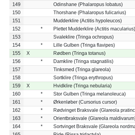
149
Odinshane (Phalaropus lobatus)
150
Thorshane (Phalaropus fulicarius)
151
Mudderklire (Actitis hypoleucos)
152
*
Plettet Mudderklire (Actitis macularius
153
Svaleklire (Tringa ochropus)
154
*
Lille Gulben (Tringa flavipes)
155
X
Rødben (Tringa totanus)
156
*
Damklire (Tringa stagnatilis)
157
Tinksmed (Tringa glareola)
158
Sortklire (Tringa erythropus)
159
X
Hvidklire (Tringa nebularia)
160
*
Stor Gulben (Tringa melanoleuca)
161
*
Ørkenløber (Cursorius cursor)
162
*
Rødvinget Braksvale (Glareola pratinc
163
*
Orientbraksvale (Glareola maldivarum
164
*
Sortvinget Braksvale (Glareola nordm
165
Ride (Rissa tridactyla)