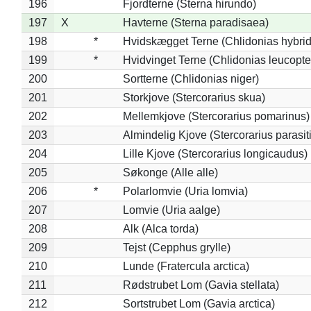
196
Fjordterne (Sterna hirundo)
197
X
Havterne (Sterna paradisaea)
198
*
Hvidskægget Terne (Chlidonias hybrid
199
*
Hvidvinget Terne (Chlidonias leucopte
200
Sortterne (Chlidonias niger)
201
Storkjove (Stercorarius skua)
202
Mellemkjove (Stercorarius pomarinus)
203
Almindelig Kjove (Stercorarius parasit
204
Lille Kjove (Stercorarius longicaudus)
205
Søkonge (Alle alle)
206
*
Polarlomvie (Uria lomvia)
207
Lomvie (Uria aalge)
208
Alk (Alca torda)
209
Tejst (Cepphus grylle)
210
Lunde (Fratercula arctica)
211
Rødstrubet Lom (Gavia stellata)
212
Sortstrubet Lom (Gavia arctica)