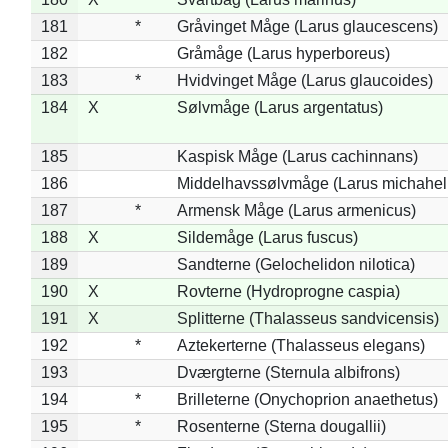
181
*
Gråvinget Måge (Larus glaucescens)
182
Gråmåge (Larus hyperboreus)
183
*
Hvidvinget Måge (Larus glaucoides)
184
X
Sølvmåge (Larus argentatus)
185
Kaspisk Måge (Larus cachinnans)
186
Middelhavssølvmåge (Larus michahell
187
*
Armensk Måge (Larus armenicus)
188
X
Sildemåge (Larus fuscus)
189
Sandterne (Gelochelidon nilotica)
190
X
Rovterne (Hydroprogne caspia)
191
X
Splitterne (Thalasseus sandvicensis)
192
*
Aztekerterne (Thalasseus elegans)
193
Dværgterne (Sternula albifrons)
194
*
Brilleterne (Onychoprion anaethetus)
195
*
Rosenterne (Sterna dougallii)