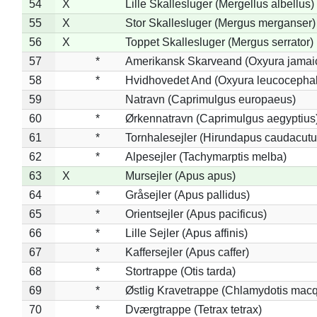
54
X
Lille Skallesluger (Mergellus albellus)
55
X
Stor Skallesluger (Mergus merganser)
56
X
Toppet Skallesluger (Mergus serrator)
57
*
Amerikansk Skarveand (Oxyura jamai
58
*
Hvidhovedet And (Oxyura leucocepha
59
Natravn (Caprimulgus europaeus)
60
*
Ørkennatravn (Caprimulgus aegyptius
61
*
Tornhalesejler (Hirundapus caudacutu
62
*
Alpesejler (Tachymarptis melba)
63
X
Mursejler (Apus apus)
64
*
Gråsejler (Apus pallidus)
65
*
Orientsejler (Apus pacificus)
66
*
Lille Sejler (Apus affinis)
67
*
Kaffersejler (Apus caffer)
68
*
Stortrappe (Otis tarda)
69
*
Østlig Kravetrappe (Chlamydotis macq
70
*
Dværgtrappe (Tetrax tetrax)