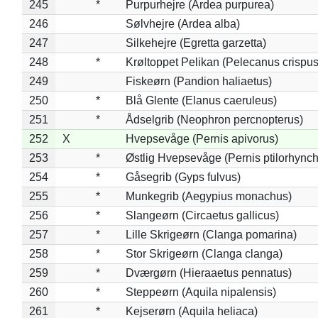
245
*
Purpurhejre (Ardea purpurea)
246
Sølvhejre (Ardea alba)
247
Silkehejre (Egretta garzetta)
248
*
Krøltoppet Pelikan (Pelecanus crispus
249
Fiskeørn (Pandion haliaetus)
250
*
Blå Glente (Elanus caeruleus)
251
*
Ådselgrib (Neophron percnopterus)
252
X
Hvepsevåge (Pernis apivorus)
253
*
Østlig Hvepsevåge (Pernis ptilorhync
254
*
Gåsegrib (Gyps fulvus)
255
*
Munkegrib (Aegypius monachus)
256
*
Slangeørn (Circaetus gallicus)
257
*
Lille Skrigeørn (Clanga pomarina)
258
*
Stor Skrigeørn (Clanga clanga)
259
*
Dværgørn (Hieraaetus pennatus)
260
*
Steppeørn (Aquila nipalensis)
261
*
Kejserørn (Aquila heliaca)