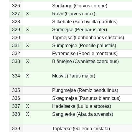
326
Sortkrage (Corvus corone)
327
X
Ravn (Corvus corax)
328
Silkehale (Bombycilla garrulus)
329
X
Sortmejse (Periparus ater)
330
Topmejse (Lophophanes cristatus)
331
X
Sumpmejse (Poecile palustris)
332
Fyrremejse (Poecile montanus)
333
X
Blåmejse (Cyanistes caeruleus)
334
X
Musvit (Parus major)
335
Pungmejse (Remiz pendulinus)
336
Skægmejse (Panurus biarmicus)
337
X
Hedelærke (Lullula arborea)
338
X
Sanglærke (Alauda arvensis)
339
Toplærke (Galerida cristata)