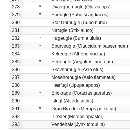
278
*
Dværghornugle (Otus scops)
279
*
Sneugle (Bubo scandiacus)
280
Stor Hornugle (Bubo bubo)
281
Natugle (Strix aluco)
282
*
Høgeugle (Surnia ulula)
283
*
Spurveugle (Glaucidium passerinum)
284
Kirkeugle (Athene noctua)
285
*
Perleugle (Aegolius funereus)
286
Skovhornugle (Asio otus)
287
Mosehornugle (Asio flammeus)
288
Hærfugl (Upupa epops)
289
*
Ellekrage (Coracias garrulus)
290
Isfugl (Alcedo atthis)
291
*
Grøn Biæder (Merops persicus)
292
Biæder (Merops apiaster)
293
Vendehals (Jynx torquilla)