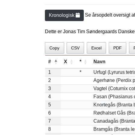
Se årsopdelt oversigt a
Kronologisk
Dette er Jonas Tim Søndergaards Danske 
Copy
CSV
Excel
PDF
#
X
*
Navn
1
*
Urfugl (Lyrurus tetri
2
Agerhøne (Perdix p
3
Vagtel (Coturnix cot
4
Fasan (Phasianus c
5
Knortegås (Branta b
6
Rødhalset Gås (Bran
7
Canadagås (Branta
8
Bramgås (Branta le