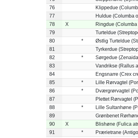
76
Klippedue (Columba
77
Huldue (Columba o
78
X
Ringdue (Columba
79
Turteldue (Streptope
80
*
Østlig Turteldue (St
81
Tyrkerdue (Streptop
82
*
Sørgedue (Zenaida
83
Vandrikse (Rallus a
84
Engsnarre (Crex cr
85
*
Lille Rørvagtel (Po
86
*
Dværgrørvagtel (Po
87
Plettet Rørvagtel (
88
*
Lille Sultanhøne (P
89
Grønbenet Rørhøne 
90
X
Blishøne (Fulica at
91
*
Prærietrane (Antig