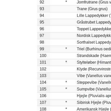
92
*
Jomfrutrane (Grus v
93
Trane (Grus grus)
94
Lille Lappedykker (
95
Gråstrubet Lappedy
96
Toppet Lappedykker
97
Nordisk Lappedykke
98
Sorthalset Lappedyk
99
*
Triel (Burhinus oe
100
Strandskade (Haem
101
*
Stylteløber (Himan
102
Klyde (Recurvirostr
103
Vibe (Vanellus vane
104
*
Steppevibe (Vanell
105
*
Sumpvibe (Vanellus
106
Hjejle (Pluvialis apr
107
*
Sibirisk Hjejle (Pluv
108
*
Amerikansk Hjejle (