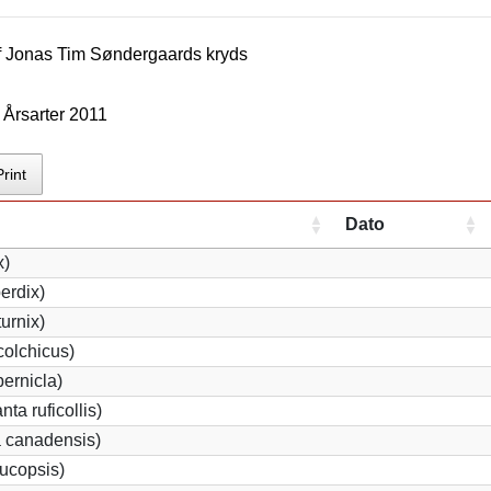
f
Jonas Tim Søndergaard
s kryds
Årsarter 2011
Print
Dato
x)
erdix)
urnix)
olchicus)
ernicla)
ta ruficollis)
 canadensis)
ucopsis)