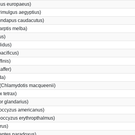
gus europaeus)
imulgus aegyptius)
rundapus caudacutus)
arptis melba)
us)
lidus)
acificus)
finis)
affer)
da)
 (Chlamydotis macqueenii)
 tetrax)
r glandarius)
ccyzus americanus)
occyzus erythropthalmus)
rus)
aptes paradoxus)