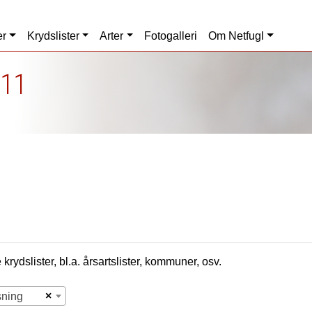
er
Krydslister
Arter
Fotogalleri
Om Netfugl
011
krydslister, bl.a. årsartslister, kommuner, osv.
×
sning