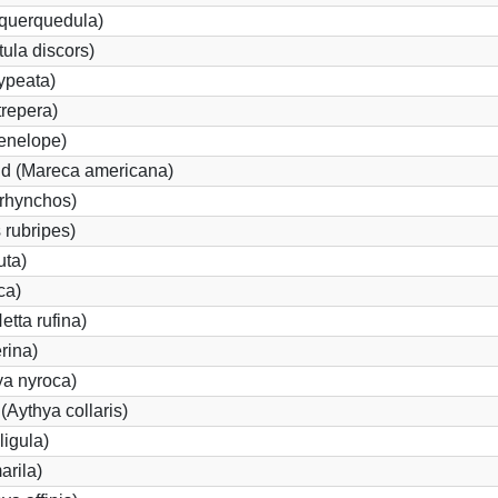
 querquedula)
ula discors)
ypeata)
repera)
enelope)
d (Mareca americana)
rhynchos)
 rubripes)
uta)
ca)
tta rufina)
rina)
ya nyroca)
Aythya collaris)
ligula)
arila)