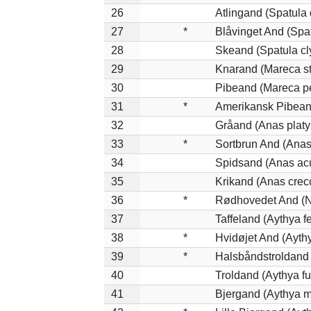
26
Atlingand (Spatula
27
*
Blåvinget And (Spat
28
Skeand (Spatula cl
29
Knarand (Mareca st
30
Pibeand (Mareca p
31
*
Amerikansk Pibean
32
Gråand (Anas platy
33
*
Sortbrun And (Anas
34
Spidsand (Anas ac
35
Krikand (Anas crec
36
*
Rødhovedet And (Ne
37
Taffeland (Aythya fe
38
*
Hvidøjet And (Ayth
39
*
Halsbåndstroldand (
40
Troldand (Aythya fu
41
Bjergand (Aythya m