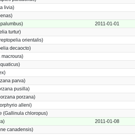
 livia)
enas)
 palumbus)
2011-01-01
lia turtur)
reptopelia orientalis)
elia decaocto)
 macroura)
quaticus)
ex)
rzana parva)
rzana pusilla)
Porzana porzana)
orphyrio alleni)
(Gallinula chloropus)
ra)
2011-01-08
one canadensis)