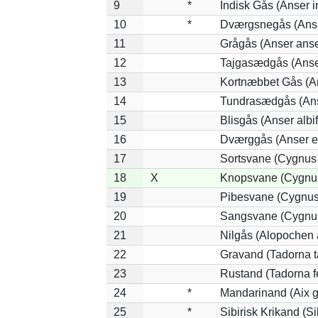
9
*
Indisk Gås (Anser i
10
*
Dværgsnegås (Anser
11
Grågås (Anser anse
12
Tajgasædgås (Anser
13
Kortnæbbet Gås (A
14
Tundrasædgås (Anse
15
Blisgås (Anser albi
16
Dværggås (Anser e
17
Sortsvane (Cygnus 
18
X
Knopsvane (Cygnus
19
Pibesvane (Cygnus
20
Sangsvane (Cygnu
21
Nilgås (Alopochen 
22
Gravand (Tadorna t
23
Rustand (Tadorna f
24
*
Mandarinand (Aix ga
25
*
Sibirisk Krikand (Si