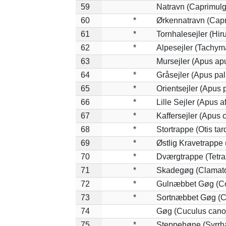
59
Natravn (Caprimul
60
*
Ørkennatravn (Capr
61
*
Tornhalesejler (Hi
62
*
Alpesejler (Tachym
63
Mursejler (Apus ap
64
*
Gråsejler (Apus pal
65
*
Orientsejler (Apus p
66
*
Lille Sejler (Apus af
67
*
Kaffersejler (Apus c
68
*
Stortrappe (Otis tar
69
*
Østlig Kravetrappe
70
*
Dværgtrappe (Tetrax
71
*
Skadegøg (Clamato
72
*
Gulnæbbet Gøg (Co
73
*
Sortnæbbet Gøg (C
74
Gøg (Cuculus cano
75
*
Steppehøne (Syrrh