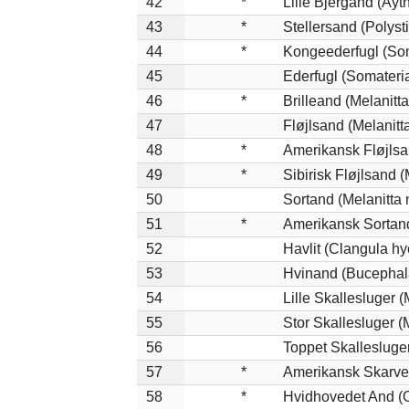
42
*
Lille Bjergand (Ayth
43
*
Stellersand (Polystic
44
*
Kongeederfugl (Som
45
Ederfugl (Somateri
46
*
Brilleand (Melanitta
47
Fløjlsand (Melanitt
48
*
Amerikansk Fløjlsa
49
*
Sibirisk Fløjlsand (
50
Sortand (Melanitta 
51
*
Amerikansk Sortand
52
Havlit (Clangula hy
53
Hvinand (Bucephal
54
Lille Skallesluger (
55
Stor Skallesluger 
56
Toppet Skallesluger
57
*
Amerikansk Skarve
58
*
Hvidhovedet And (