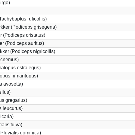
irgo)
Tachybaptus ruficollis)
kker (Podiceps grisegena)
 (Podiceps cristatus)
r (Podiceps auritus)
ker (Podiceps nigricollis)
dicnemus)
atopus ostralegus)
topus himantopus)
a avosetta)
llus)
us gregarius)
 leucurus)
icaria)
ialis fulva)
Pluvialis dominica)