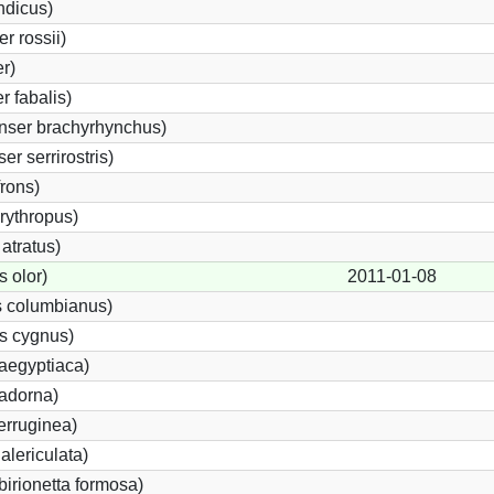
ndicus)
 rossii)
r)
 fabalis)
nser brachyrhynchus)
r serrirostris)
frons)
rythropus)
atratus)
 olor)
2011-01-08
 columbianus)
s cygnus)
aegyptiaca)
adorna)
erruginea)
lericulata)
birionetta formosa)