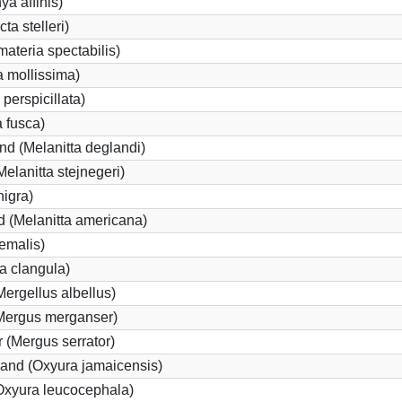
ya affinis)
ta stelleri)
ateria spectabilis)
a mollissima)
 perspicillata)
a fusca)
nd (Melanitta deglandi)
Melanitta stejnegeri)
nigra)
 (Melanitta americana)
emalis)
a clangula)
Mergellus albellus)
(Mergus merganser)
 (Mergus serrator)
and (Oxyura jamaicensis)
Oxyura leucocephala)