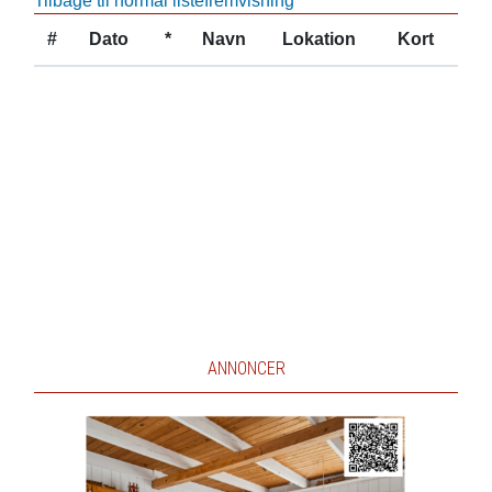
Tilbage til normal listefremvisning
#
Dato
*
Navn
Lokation
Kort
ANNONCER