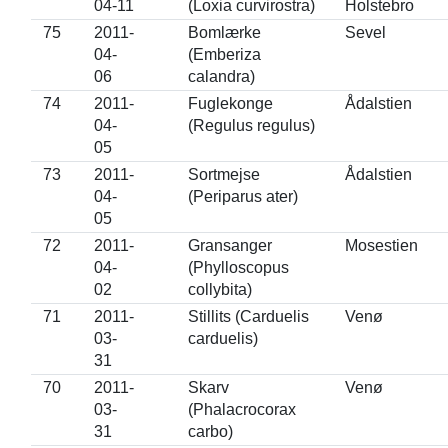
04-11
(Loxia curvirostra)
Holstebro
75
2011-
Bomlærke
Sevel
04-
(Emberiza
06
calandra)
74
2011-
Fuglekonge
Ådalstien
04-
(Regulus regulus)
05
73
2011-
Sortmejse
Ådalstien
04-
(Periparus ater)
05
72
2011-
Gransanger
Mosestien
04-
(Phylloscopus
02
collybita)
71
2011-
Stillits (Carduelis
Venø
03-
carduelis)
31
70
2011-
Skarv
Venø
03-
(Phalacrocorax
31
carbo)