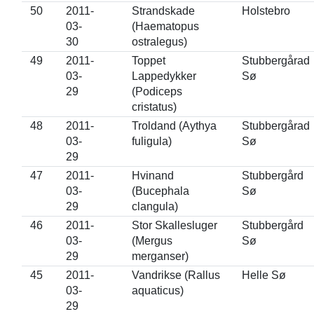
50
2011-
Strandskade
Holstebro
03-
(Haematopus
30
ostralegus)
49
2011-
Toppet
Stubbergårad
03-
Lappedykker
Sø
29
(Podiceps
cristatus)
48
2011-
Troldand (Aythya
Stubbergårad
03-
fuligula)
Sø
29
47
2011-
Hvinand
Stubbergård
03-
(Bucephala
Sø
29
clangula)
46
2011-
Stor Skallesluger
Stubbergård
03-
(Mergus
Sø
29
merganser)
45
2011-
Vandrikse (Rallus
Helle Sø
03-
aquaticus)
29