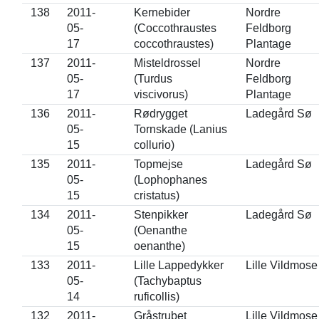
138
2011-
Kernebider
Nordre
05-
(Coccothraustes
Feldborg
17
coccothraustes)
Plantage
137
2011-
Misteldrossel
Nordre
05-
(Turdus
Feldborg
17
viscivorus)
Plantage
136
2011-
Rødrygget
Ladegård Sø
05-
Tornskade (Lanius
15
collurio)
135
2011-
Topmejse
Ladegård Sø
05-
(Lophophanes
15
cristatus)
134
2011-
Stenpikker
Ladegård Sø
05-
(Oenanthe
15
oenanthe)
133
2011-
Lille Lappedykker
Lille Vildmose
05-
(Tachybaptus
14
ruficollis)
132
2011-
Gråstrubet
Lille Vildmose