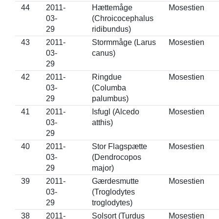
44
2011-
Hættemåge
Mosestien
03-
(Chroicocephalus
29
ridibundus)
43
2011-
Stormmåge (Larus
Mosestien
03-
canus)
29
42
2011-
Ringdue
Mosestien
03-
(Columba
29
palumbus)
41
2011-
Isfugl (Alcedo
Mosestien
03-
atthis)
29
40
2011-
Stor Flagspætte
Mosestien
03-
(Dendrocopos
29
major)
39
2011-
Gærdesmutte
Mosestien
03-
(Troglodytes
29
troglodytes)
38
2011-
Solsort (Turdus
Mosestien