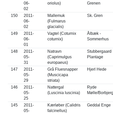
06-
oriolus)
Grenen
02
150
2011-
Mallemuk
Sk. Gren
06-
(Fulmarus
02
glacialis)
149
2011-
Vagtel (Coturnix
Ålbæk -
06-
coturnix)
Sommerhus
01
148
2011-
Natravn
Stubbergaard
05-
(Caprimulgus
Plantage
31
europaeus)
147
2011-
Grå Fluesnapper
Hjerl Hede
05-
(Muscicapa
29
striata)
146
2011-
Nattergal
Ryde
05-
(Luscinia luscinia)
Mølle/Borbjer
25
145
2011-
Kærløber (Calidris
Geddal Enge
05-
falcinellus)