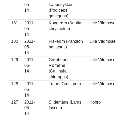
05-
Lappedykker
14
(Podiceps
grisegena)
131
2011-
Kongeørn (Aquila
Lille Vildmose
05-
chrysaetos)
14
130
2011-
Fiskeørn (Pandion
Lille Vildmose
05-
haliaetus)
14
129
2011-
Grønbenet
Lille Vildmose
05-
Rørhøne
14
(Gallinula
chloropus)
128
2011-
Trane (Grus grus)
Lille Vildmose
05-
14
127
2011-
Sildemåge (Larus
Hobro
05-
fuscus)
14