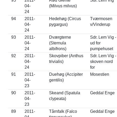
95
2011-
Rød Glente
Sdr. Lem Vig
04-
(Milvus milvus)
24
94
2011-
Hedehøg (Circus
Tværmosen
04-
pygargus)
v/Vinderup
24
93
2011-
Dværgterne
Sdr. Lem Vig -
04-
(Sternula
ud for
24
albifrons)
pumpehuset
92
2011-
Skovpiber (Anthus
Sdr. Lem Vig -
04-
trivialis)
skoven nord
24
for
91
2011-
Duehøg (Accipiter
Mosestien
04-
gentilis)
23
90
2011-
Skeand (Spatula
Geddal Enge
04-
clypeata)
23
89
2011-
Tårnfalk (Falco
Geddal Enge