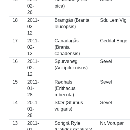
02-
pica)
26
18
2011-
Bramgås (Branta
Sdr. Lem Vig
02-
leucopsis)
12
17
2011-
Canadagås
Geddal Enge
02-
(Branta
12
canadensis)
16
2011-
Spurvehøg
Sevel
02-
(Accipiter nisus)
12
15
2011-
Rødhals
Sevel
01-
(Erithacus
28
rubecula)
14
2011-
Stær (Sturnus
Sevel
01-
vulgaris)
28
13
2011-
Sortgrå Ryle
Nr. Vorupør
01-
(Calidris maritima)