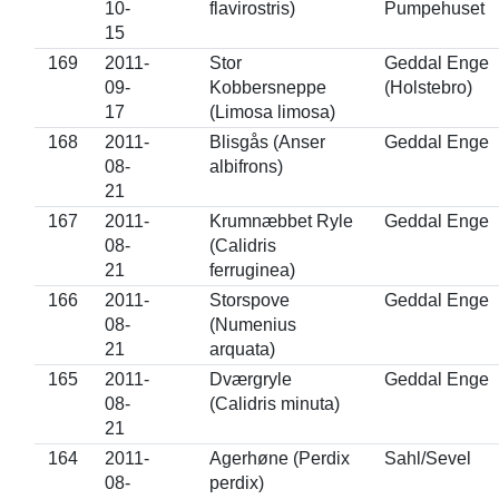
10-
flavirostris)
Pumpehuset
15
169
2011-
Stor
Geddal Enge
09-
Kobbersneppe
(Holstebro)
17
(Limosa limosa)
168
2011-
Blisgås (Anser
Geddal Enge
08-
albifrons)
21
167
2011-
Krumnæbbet Ryle
Geddal Enge
08-
(Calidris
21
ferruginea)
166
2011-
Storspove
Geddal Enge
08-
(Numenius
21
arquata)
165
2011-
Dværgryle
Geddal Enge
08-
(Calidris minuta)
21
164
2011-
Agerhøne (Perdix
Sahl/Sevel
08-
perdix)