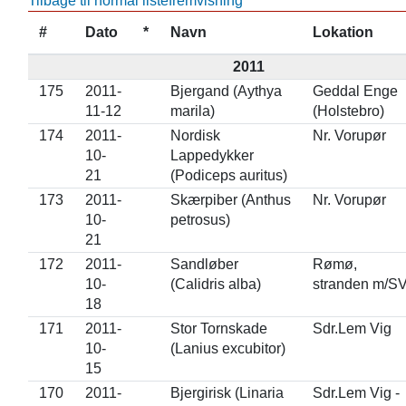
Tilbage til normal listefremvisning
#
Dato
*
Navn
Lokation
2011
175
2011-
Bjergand (Aythya
Geddal Enge
11-12
marila)
(Holstebro)
174
2011-
Nordisk
Nr. Vorupør
10-
Lappedykker
21
(Podiceps auritus)
173
2011-
Skærpiber (Anthus
Nr. Vorupør
10-
petrosus)
21
172
2011-
Sandløber
Rømø,
10-
(Calidris alba)
stranden m/S
18
171
2011-
Stor Tornskade
Sdr.Lem Vig
10-
(Lanius excubitor)
15
170
2011-
Bjergirisk (Linaria
Sdr.Lem Vig -