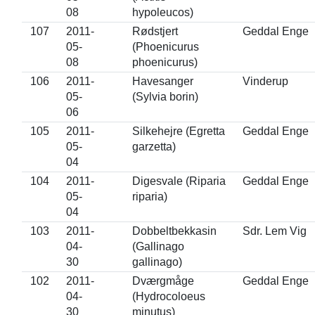
08
hypoleucos)
107
2011-
Rødstjert
Geddal Enge
05-
(Phoenicurus
08
phoenicurus)
106
2011-
Havesanger
Vinderup
05-
(Sylvia borin)
06
105
2011-
Silkehejre (Egretta
Geddal Enge
05-
garzetta)
04
104
2011-
Digesvale (Riparia
Geddal Enge
05-
riparia)
04
103
2011-
Dobbeltbekkasin
Sdr. Lem Vig
04-
(Gallinago
30
gallinago)
102
2011-
Dværgmåge
Geddal Enge
04-
(Hydrocoloeus
30
minutus)