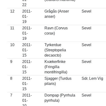
22
12
2011-
Grågås (Anser
Sevel
01-
anser)
19
11
2011-
Ravn (Corvus
Sevel
01-
corax)
19
10
2011-
Tyrkerdue
Sevel
01-
(Streptopelia
15
decaocto)
9
2011-
Kvækerfinke
Sevel
01-
(Fringilla
15
montifringilla)
8
2011-
Sjagger (Turdus
Sdr. Lem Vig
01-
pilaris)
15
7
2011-
Dompap (Pyrrhula
Sevel
01-
pyrrhula)
10