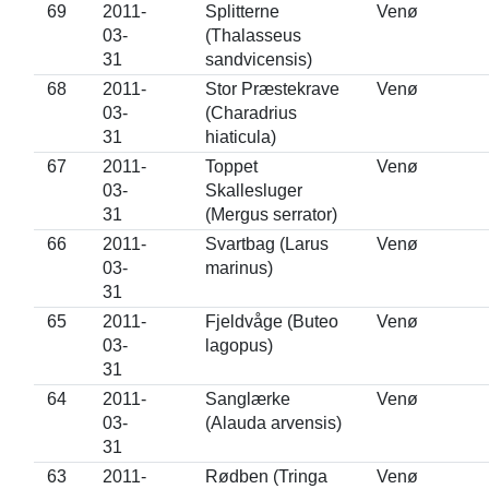
69
2011-
Splitterne
Venø
03-
(Thalasseus
31
sandvicensis)
68
2011-
Stor Præstekrave
Venø
03-
(Charadrius
31
hiaticula)
67
2011-
Toppet
Venø
03-
Skallesluger
31
(Mergus serrator)
66
2011-
Svartbag (Larus
Venø
03-
marinus)
31
65
2011-
Fjeldvåge (Buteo
Venø
03-
lagopus)
31
64
2011-
Sanglærke
Venø
03-
(Alauda arvensis)
31
63
2011-
Rødben (Tringa
Venø