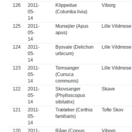
126
2011-
Klippedue
Viborg
05-
(Columba livia)
14
125
2011-
Mursejler (Apus
Lille Vildmose
05-
apus)
14
124
2011-
Bysvale (Delichon
Lille Vildmose
05-
urbicum)
14
123
2011-
Tornsanger
Lille Vildmose
05-
(Curruca
14
communis)
122
2011-
Skovsanger
Skave
05-
(Phylloscopus
14
sibilatrix)
121
2011-
Træløber (Certhia
Tofte Skov
05-
familiaris)
14
120
2011-
Råge (Corvus
Viborg