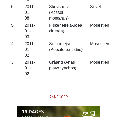
6
2011-
Skovspurv
Sevel
01-
(Passer
08
montanus)
5
2011-
Fiskehejre (Ardea
Mosestien
01-
cinerea)
03
4
2011-
Sumpmejse
Mosestien
01-
(Poecile palustris)
02
3
2011-
Gråand (Anas
Mosestien
01-
platyrhynchos)
02
ANNONCER