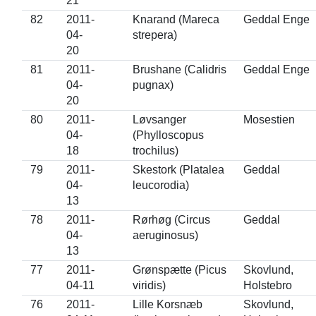
21
82
2011-
Knarand (Mareca
Geddal Enge
04-
strepera)
20
81
2011-
Brushane (Calidris
Geddal Enge
04-
pugnax)
20
80
2011-
Løvsanger
Mosestien
04-
(Phylloscopus
18
trochilus)
79
2011-
Skestork (Platalea
Geddal
04-
leucorodia)
13
78
2011-
Rørhøg (Circus
Geddal
04-
aeruginosus)
13
77
2011-
Grønspætte (Picus
Skovlund,
04-11
viridis)
Holstebro
76
2011-
Lille Korsnæb
Skovlund,