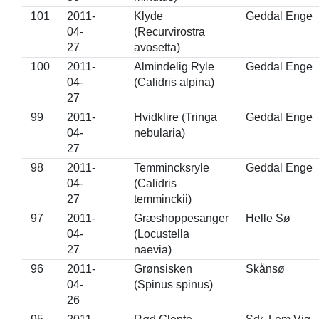
101
2011-
Klyde
Geddal Enge
04-
(Recurvirostra
27
avosetta)
100
2011-
Almindelig Ryle
Geddal Enge
04-
(Calidris alpina)
27
99
2011-
Hvidklire (Tringa
Geddal Enge
04-
nebularia)
27
98
2011-
Temmincksryle
Geddal Enge
04-
(Calidris
27
temminckii)
97
2011-
Græshoppesanger
Helle Sø
04-
(Locustella
27
naevia)
96
2011-
Grønsisken
Skånsø
04-
(Spinus spinus)
26