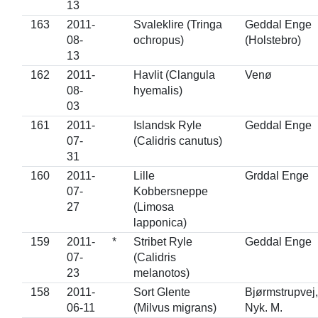
13
163
2011-
Svaleklire (Tringa
Geddal Enge
08-
ochropus)
(Holstebro)
13
162
2011-
Havlit (Clangula
Venø
08-
hyemalis)
03
161
2011-
Islandsk Ryle
Geddal Enge
07-
(Calidris canutus)
31
160
2011-
Lille
Grddal Enge
07-
Kobbersneppe
27
(Limosa
lapponica)
159
2011-
*
Stribet Ryle
Geddal Enge
07-
(Calidris
23
melanotos)
158
2011-
Sort Glente
Bjørmstrupvej,
06-11
(Milvus migrans)
Nyk. M.