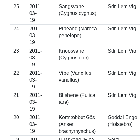
25
2011-
Sangsvane
Sdr. Lem Vig
03-
(Cygnus cygnus)
19
24
2011-
Pibeand (Mareca
Sdr. Lem Vig
03-
penelope)
19
23
2011-
Knopsvane
Sdr. Lem Vig
03-
(Cygnus olor)
19
22
2011-
Vibe (Vanellus
Sdr. Lem Vig
03-
vanellus)
19
21
2011-
Blishøne (Fulica
Sdr. Lem Vig
03-
atra)
19
20
2011-
Kortnæbbet Gås
Geddal Enge
03-
(Anser
(Holstebro)
19
brachyrhynchus)
19
2011-
Husskade (Pica
Sevel