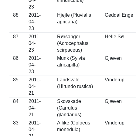
04-
tinnunculus)
23
88
2011-
Hjejle (Pluvialis
Geddal Enge
04-
apricaria)
23
87
2011-
Rørsanger
Helle Sø
04-
(Acrocephalus
23
scirpaceus)
86
2011-
Munk (Sylvia
Gjæven
04-
atricapilla)
23
85
2011-
Landsvale
Vinderup
04-
(Hirundo rustica)
21
84
2011-
Skovskade
Gjæven
04-
(Garrulus
21
glandarius)
83
2011-
Allike (Coloeus
Vinderup
04-
monedula)