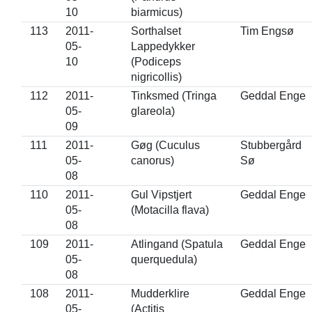
10
biarmicus)
113
2011-
Sorthalset
Tim Engsø
05-
Lappedykker
10
(Podiceps
nigricollis)
112
2011-
Tinksmed (Tringa
Geddal Enge
05-
glareola)
09
111
2011-
Gøg (Cuculus
Stubbergård
05-
canorus)
Sø
08
110
2011-
Gul Vipstjert
Geddal Enge
05-
(Motacilla flava)
08
109
2011-
Atlingand (Spatula
Geddal Enge
05-
querquedula)
08
108
2011-
Mudderklire
Geddal Enge
05-
(Actitis