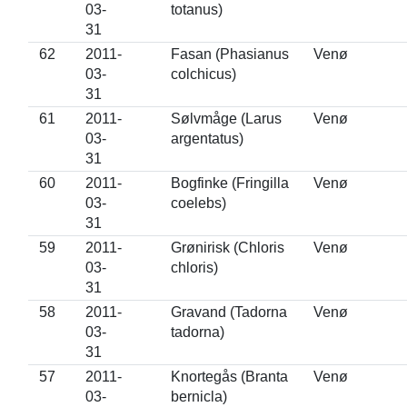
03-
totanus)
31
62
2011-
Fasan (Phasianus
Venø
03-
colchicus)
31
61
2011-
Sølvmåge (Larus
Venø
03-
argentatus)
31
60
2011-
Bogfinke (Fringilla
Venø
03-
coelebs)
31
59
2011-
Grønirisk (Chloris
Venø
03-
chloris)
31
58
2011-
Gravand (Tadorna
Venø
03-
tadorna)
31
57
2011-
Knortegås (Branta
Venø
03-
bernicla)