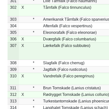
301
*
Lille Tårnfalk (Falco naumanni)
302
X
Tårnfalk (Falco tinnunculus)
303
*
Amerikansk Tårnfalk (Falco sparverius
304
Aftenfalk (Falco vespertinus)
305
*
Eleonorafalk (Falco eleonorae)
306
X
Dværgfalk (Falco columbarius)
307
X
Lærkefalk (Falco subbuteo)
308
*
Slagfalk (Falco cherrug)
309
*
Jagtfalk (Falco rusticolus)
310
X
Vandrefalk (Falco peregrinus)
311
*
Brun Tornskade (Lanius cristatus)
312
X
Rødrygget Tornskade (Lanius collurio)
313
*
Turkestantornskade (Lanius phoenicur
314
*
Langhalet Tornskade (Lanius schach)