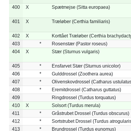
400
X
Spætmejse (Sitta europaea)
401
X
Træløber (Certhia familiaris)
402
X
Korttået Træløber (Certhia brachydact
403
*
Rosenstær (Pastor roseus)
404
X
Stær (Sturnus vulgaris)
405
*
Ensfarvet Stær (Sturnus unicolor)
406
*
Gulddrossel (Zoothera aurea)
407
*
Olivenskovdrossel (Catharus ustulatus
408
*
Eremitdrossel (Catharus guttatus)
409
Ringdrossel (Turdus torquatus)
410
X
Solsort (Turdus merula)
411
*
Gråstrubet Drossel (Turdus obscurus)
412
*
Sortstrubet Drossel (Turdus atrogularis
413
*
Brundrossel (Turdus eunomus)