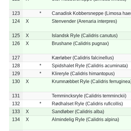
123
*
Canadisk Kobbersneppe (Limosa hae
124
X
Stenvender (Arenaria interpres)
125
X
Islandsk Ryle (Calidris canutus)
126
X
Brushane (Calidris pugnax)
127
Kærløber (Calidris falcinellus)
128
*
Spidshalet Ryle (Calidris acuminata)
129
*
Klireryle (Calidris himantopus)
130
X
Krumnæbbet Ryle (Calidris ferruginea
131
Temmincksryle (Calidris temminckii)
132
*
Rødhalset Ryle (Calidris ruficollis)
133
X
Sandløber (Calidris alba)
134
X
Almindelig Ryle (Calidris alpina)