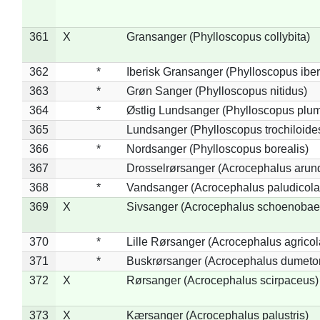
361
X
Gransanger (Phylloscopus collybita)
362
*
Iberisk Gransanger (Phylloscopus iber
363
*
Grøn Sanger (Phylloscopus nitidus)
364
*
Østlig Lundsanger (Phylloscopus plum
365
Lundsanger (Phylloscopus trochiloide
366
*
Nordsanger (Phylloscopus borealis)
367
Drosselrørsanger (Acrocephalus arun
368
*
Vandsanger (Acrocephalus paludicola
369
X
Sivsanger (Acrocephalus schoenobae
370
*
Lille Rørsanger (Acrocephalus agricol
371
*
Buskrørsanger (Acrocephalus dumeto
372
X
Rørsanger (Acrocephalus scirpaceus)
373
X
Kærsanger (Acrocephalus palustris)