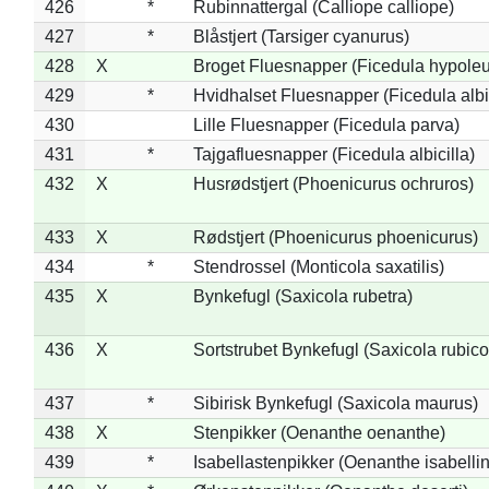
426
*
Rubinnattergal (Calliope calliope)
427
*
Blåstjert (Tarsiger cyanurus)
428
X
Broget Fluesnapper (Ficedula hypole
429
*
Hvidhalset Fluesnapper (Ficedula albic
430
Lille Fluesnapper (Ficedula parva)
431
*
Tajgafluesnapper (Ficedula albicilla)
432
X
Husrødstjert (Phoenicurus ochruros)
433
X
Rødstjert (Phoenicurus phoenicurus)
434
*
Stendrossel (Monticola saxatilis)
435
X
Bynkefugl (Saxicola rubetra)
436
X
Sortstrubet Bynkefugl (Saxicola rubico
437
*
Sibirisk Bynkefugl (Saxicola maurus)
438
X
Stenpikker (Oenanthe oenanthe)
439
*
Isabellastenpikker (Oenanthe isabelli