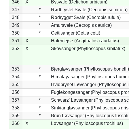
346
X
Bysvale (Delichon urbicum)
347
*
Rødbrystet Svale (Cecropis semirufa)
348
*
Rødrygget Svale (Cecropis rufula)
349
*
Amursvale (Cecropis daurica)
350
*
Cettisanger (Cettia cetti)
351
X
Halemejse (Aegithalos caudatus)
352
X
Skovsanger (Phylloscopus sibilatrix)
353
*
Bjergløvsanger (Phylloscopus bonelli)
354
*
Himalayasanger (Phylloscopus humei
355
Hvidbrynet Løvsanger (Phylloscopus i
356
Fuglekongesanger (Phylloscopus pror
357
*
Schwarz' Løvsanger (Phylloscopus sc
358
*
Sinkiangløvsanger (Phylloscopus gris
359
*
Brun Løvsanger (Phylloscopus fuscat
360
X
Løvsanger (Phylloscopus trochilus)