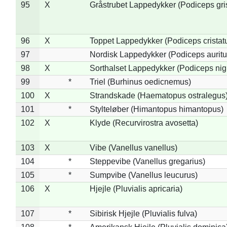
95
X
Gråstrubet Lappedykker (Podiceps gr
96
X
Toppet Lappedykker (Podiceps cristat
97
Nordisk Lappedykker (Podiceps auritu
98
X
Sorthalset Lappedykker (Podiceps nigri
99
*
Triel (Burhinus oedicnemus)
100
X
Strandskade (Haematopus ostralegus
101
*
Stylteløber (Himantopus himantopus)
102
X
Klyde (Recurvirostra avosetta)
103
X
Vibe (Vanellus vanellus)
104
*
Steppevibe (Vanellus gregarius)
105
*
Sumpvibe (Vanellus leucurus)
106
X
Hjejle (Pluvialis apricaria)
107
*
Sibirisk Hjejle (Pluvialis fulva)