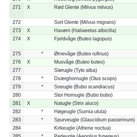
271
X
Rød Glente (Milvus milvus)
272
Sort Glente (Milvus migrans)
273
X
Havørn (Haliaeetus albicilla)
274
X
Fjeldvåge (Buteo lagopus)
275
*
Ørnevåge (Buteo rufinus)
276
X
Musvåge (Buteo buteo)
277
Slørugle (Tyto alba)
278
*
Dværghornugle (Otus scops)
279
*
Sneugle (Bubo scandiacus)
280
Stor Hornugle (Bubo bubo)
281
X
Natugle (Strix aluco)
282
*
Høgeugle (Surnia ulula)
283
*
Spurveugle (Glaucidium passerinum)
284
Kirkeugle (Athene noctua)
285
*
Perleugle (Aegolius funereus)