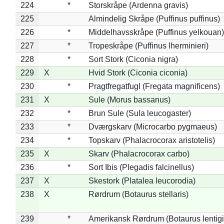
224
*
Storskråpe (Ardenna gravis)
225
Almindelig Skråpe (Puffinus puffinus)
226
*
Middelhavsskråpe (Puffinus yelkouan)
227
*
Tropeskråpe (Puffinus lherminieri)
228
*
Sort Stork (Ciconia nigra)
229
X
Hvid Stork (Ciconia ciconia)
230
*
Pragtfregatfugl (Fregata magnificens)
231
X
Sule (Morus bassanus)
232
*
Brun Sule (Sula leucogaster)
233
*
Dværgskarv (Microcarbo pygmaeus)
234
*
Topskarv (Phalacrocorax aristotelis)
235
X
Skarv (Phalacrocorax carbo)
236
*
Sort Ibis (Plegadis falcinellus)
237
X
Skestork (Platalea leucorodia)
238
X
Rørdrum (Botaurus stellaris)
239
*
Amerikansk Rørdrum (Botaurus lentig