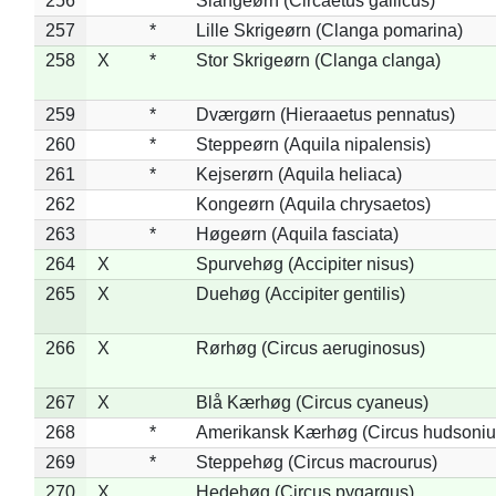
256
*
Slangeørn (Circaetus gallicus)
257
*
Lille Skrigeørn (Clanga pomarina)
258
X
*
Stor Skrigeørn (Clanga clanga)
259
*
Dværgørn (Hieraaetus pennatus)
260
*
Steppeørn (Aquila nipalensis)
261
*
Kejserørn (Aquila heliaca)
262
Kongeørn (Aquila chrysaetos)
263
*
Høgeørn (Aquila fasciata)
264
X
Spurvehøg (Accipiter nisus)
265
X
Duehøg (Accipiter gentilis)
266
X
Rørhøg (Circus aeruginosus)
267
X
Blå Kærhøg (Circus cyaneus)
268
*
Amerikansk Kærhøg (Circus hudsoniu
269
*
Steppehøg (Circus macrourus)
270
X
Hedehøg (Circus pygargus)