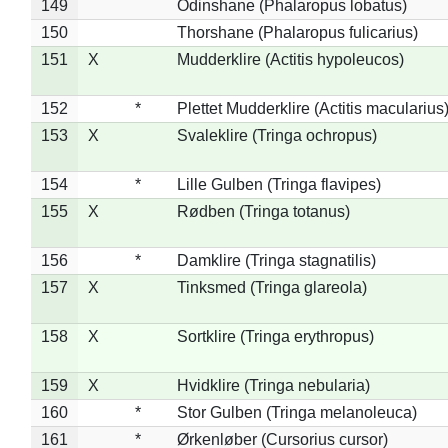
149
Odinshane (Phalaropus lobatus)
150
Thorshane (Phalaropus fulicarius)
151
X
Mudderklire (Actitis hypoleucos)
152
*
Plettet Mudderklire (Actitis macularius
153
X
Svaleklire (Tringa ochropus)
154
*
Lille Gulben (Tringa flavipes)
155
X
Rødben (Tringa totanus)
156
*
Damklire (Tringa stagnatilis)
157
X
Tinksmed (Tringa glareola)
158
X
Sortklire (Tringa erythropus)
159
X
Hvidklire (Tringa nebularia)
160
*
Stor Gulben (Tringa melanoleuca)
161
*
Ørkenløber (Cursorius cursor)