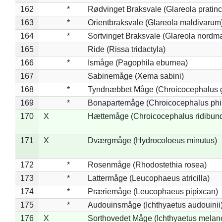
162
*
Rødvinget Braksvale (Glareola pratinc
163
*
Orientbraksvale (Glareola maldivarum
164
*
Sortvinget Braksvale (Glareola nordm
165
Ride (Rissa tridactyla)
166
*
Ismåge (Pagophila eburnea)
167
Sabinemåge (Xema sabini)
168
*
Tyndnæbbet Måge (Chroicocephalus 
169
*
Bonapartemåge (Chroicocephalus phil
170
X
Hættemåge (Chroicocephalus ridibun
171
X
Dværgmåge (Hydrocoloeus minutus)
172
*
Rosenmåge (Rhodostethia rosea)
173
*
Lattermåge (Leucophaeus atricilla)
174
*
Præriemåge (Leucophaeus pipixcan)
175
*
Audouinsmåge (Ichthyaetus audouinii
176
X
Sorthovedet Måge (Ichthyaetus melan