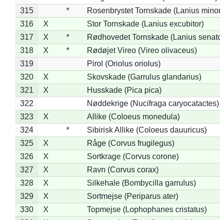
315
*
Rosenbrystet Tornskade (Lanius minor
316
X
Stor Tornskade (Lanius excubitor)
317
X
*
Rødhovedet Tornskade (Lanius senato
318
X
*
Rødøjet Vireo (Vireo olivaceus)
319
Pirol (Oriolus oriolus)
320
X
Skovskade (Garrulus glandarius)
321
X
Husskade (Pica pica)
322
Nøddekrige (Nucifraga caryocatactes)
323
X
Allike (Coloeus monedula)
324
*
Sibirisk Allike (Coloeus dauuricus)
325
X
Råge (Corvus frugilegus)
326
X
Sortkrage (Corvus corone)
327
X
Ravn (Corvus corax)
328
X
Silkehale (Bombycilla garrulus)
329
X
Sortmejse (Periparus ater)
330
X
Topmejse (Lophophanes cristatus)