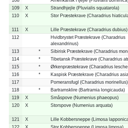
108
*
Amerikansk Hjejle (Pluvialis dominica
109
X
Strandhjejle (Pluvialis squatarola)
110
X
Stor Præstekrave (Charadrius hiaticul
111
X
Lille Præstekrave (Charadrius dubius)
112
Hvidbrystet Præstekrave (Charadrius
alexandrinus)
113
*
Sibirisk Præstekrave (Charadrius mon
114
*
Tibetansk Præstekrave (Charadrius atr
115
*
Ørkenpræstekrave (Charadrius leschen
116
*
Kaspisk Præstekrave (Charadrius asia
117
Pomeransfugl (Charadrius morinellus)
118
*
Bartramsklire (Bartramia longicauda)
119
X
Småspove (Numenius phaeopus)
120
X
Storspove (Numenius arquata)
121
X
Lille Kobbersneppe (Limosa lapponic
122
X
Stor Kobbersneppe (Limosa limosa)