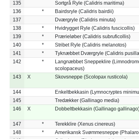
135
Sortgrå Ryle (Calidris maritima)
136
*
Bairdsryle (Calidris bairdii)
137
Dværgryle (Calidris minuta)
138
*
Hvidrygget Ryle (Calidris fuscicollis)
139
*
Prærieløber (Calidris subruficollis)
140
*
Stribet Ryle (Calidris melanotos)
141
*
Tyknæbbet Dværgryle (Calidris pusilla
142
*
Langnæbbet Sneppeklire (Limnodrom
scolopaceus)
143
X
Skovsneppe (Scolopax rusticola)
144
Enkeltbekkasin (Lymnocryptes minimu
145
Tredækker (Gallinago media)
146
X
Dobbeltbekkasin (Gallinago gallinago
147
*
Terekklire (Xenus cinereus)
148
*
Amerikansk Svømmesneppe (Phalaropu