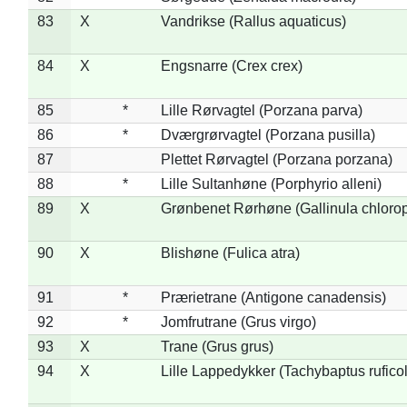
83
X
Vandrikse (Rallus aquaticus)
84
X
Engsnarre (Crex crex)
85
*
Lille Rørvagtel (Porzana parva)
86
*
Dværgrørvagtel (Porzana pusilla)
87
Plettet Rørvagtel (Porzana porzana)
88
*
Lille Sultanhøne (Porphyrio alleni)
89
X
Grønbenet Rørhøne (Gallinula chloro
90
X
Blishøne (Fulica atra)
91
*
Prærietrane (Antigone canadensis)
92
*
Jomfrutrane (Grus virgo)
93
X
Trane (Grus grus)
94
X
Lille Lappedykker (Tachybaptus ruficol