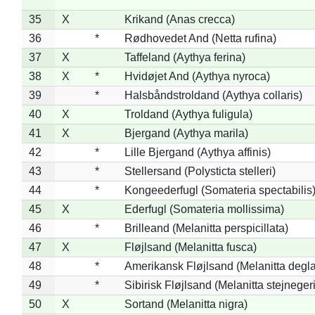
35
X
Krikand (Anas crecca)
36
*
Rødhovedet And (Netta rufina)
37
X
Taffeland (Aythya ferina)
38
X
*
Hvidøjet And (Aythya nyroca)
39
*
Halsbåndstroldand (Aythya collaris)
40
X
Troldand (Aythya fuligula)
41
X
Bjergand (Aythya marila)
42
*
Lille Bjergand (Aythya affinis)
43
*
Stellersand (Polysticta stelleri)
44
*
Kongeederfugl (Somateria spectabilis
45
X
Ederfugl (Somateria mollissima)
46
*
Brilleand (Melanitta perspicillata)
47
X
Fløjlsand (Melanitta fusca)
48
*
Amerikansk Fløjlsand (Melanitta degla
49
*
Sibirisk Fløjlsand (Melanitta stejnegeri
50
X
Sortand (Melanitta nigra)