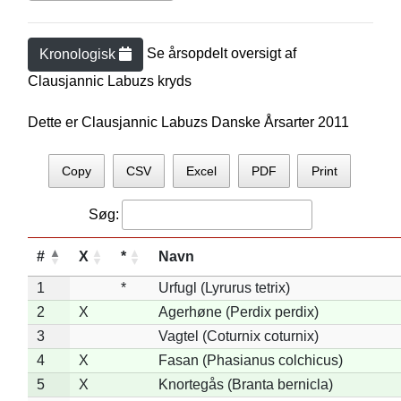
Se årsopdelt oversigt af
Kronologisk
Clausjannic Labuz
s kryds
Dette er Clausjannic Labuzs Danske Årsarter 2011
Copy
CSV
Excel
PDF
Print
Søg:
#
X
*
Navn
1
*
Urfugl (Lyrurus tetrix)
2
X
Agerhøne (Perdix perdix)
3
Vagtel (Coturnix coturnix)
4
X
Fasan (Phasianus colchicus)
5
X
Knortegås (Branta bernicla)