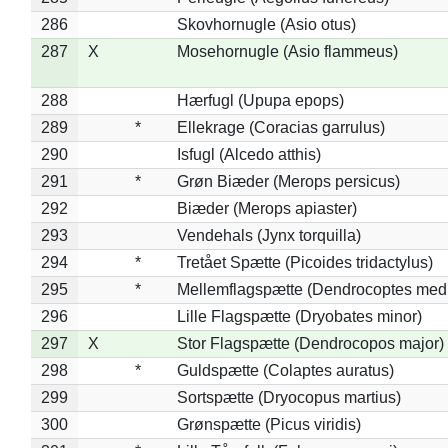
286
Skovhornugle (Asio otus)
287
X
Mosehornugle (Asio flammeus)
288
Hærfugl (Upupa epops)
289
*
Ellekrage (Coracias garrulus)
290
Isfugl (Alcedo atthis)
291
*
Grøn Biæder (Merops persicus)
292
Biæder (Merops apiaster)
293
Vendehals (Jynx torquilla)
294
*
Tretået Spætte (Picoides tridactylus)
295
*
Mellemflagspætte (Dendrocoptes med
296
Lille Flagspætte (Dryobates minor)
297
X
Stor Flagspætte (Dendrocopos major)
298
*
Guldspætte (Colaptes auratus)
299
Sortspætte (Dryocopus martius)
300
Grønspætte (Picus viridis)