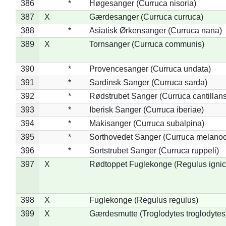
386
*
Høgesanger (Curruca nisoria)
387
X
Gærdesanger (Curruca curruca)
388
*
Asiatisk Ørkensanger (Curruca nana)
389
X
Tornsanger (Curruca communis)
390
*
Provencesanger (Curruca undata)
391
*
Sardinsk Sanger (Curruca sarda)
392
*
Rødstrubet Sanger (Curruca cantillans
393
*
Iberisk Sanger (Curruca iberiae)
394
*
Makisanger (Curruca subalpina)
395
*
Sorthovedet Sanger (Curruca melano
396
*
Sortstrubet Sanger (Curruca ruppeli)
397
X
Rødtoppet Fuglekonge (Regulus ignica
398
X
Fuglekonge (Regulus regulus)
399
X
Gærdesmutte (Troglodytes troglodytes