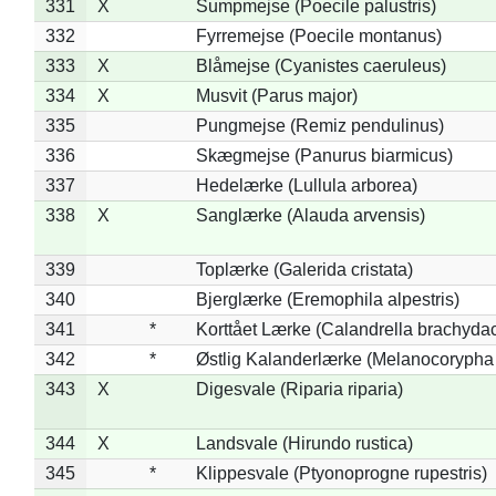
331
X
Sumpmejse (Poecile palustris)
332
Fyrremejse (Poecile montanus)
333
X
Blåmejse (Cyanistes caeruleus)
334
X
Musvit (Parus major)
335
Pungmejse (Remiz pendulinus)
336
Skægmejse (Panurus biarmicus)
337
Hedelærke (Lullula arborea)
338
X
Sanglærke (Alauda arvensis)
339
Toplærke (Galerida cristata)
340
Bjerglærke (Eremophila alpestris)
341
*
Korttået Lærke (Calandrella brachydac
342
*
Østlig Kalanderlærke (Melanocorypha
343
X
Digesvale (Riparia riparia)
344
X
Landsvale (Hirundo rustica)
345
*
Klippesvale (Ptyonoprogne rupestris)