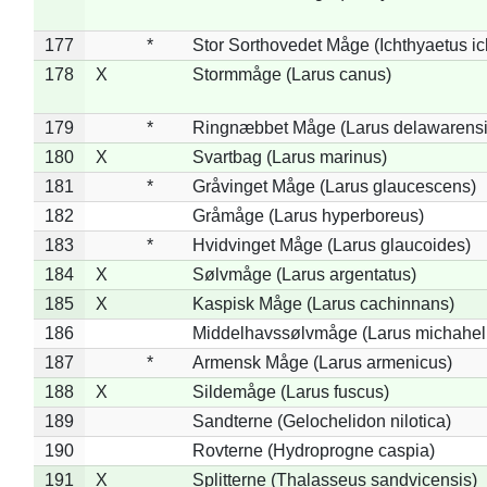
177
*
Stor Sorthovedet Måge (Ichthyaetus ic
178
X
Stormmåge (Larus canus)
179
*
Ringnæbbet Måge (Larus delawarensi
180
X
Svartbag (Larus marinus)
181
*
Gråvinget Måge (Larus glaucescens)
182
Gråmåge (Larus hyperboreus)
183
*
Hvidvinget Måge (Larus glaucoides)
184
X
Sølvmåge (Larus argentatus)
185
X
Kaspisk Måge (Larus cachinnans)
186
Middelhavssølvmåge (Larus michahell
187
*
Armensk Måge (Larus armenicus)
188
X
Sildemåge (Larus fuscus)
189
Sandterne (Gelochelidon nilotica)
190
Rovterne (Hydroprogne caspia)
191
X
Splitterne (Thalasseus sandvicensis)