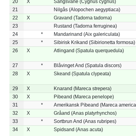
20
X
Sangsvane (Cygnus cygnus)
21
Nilgås (Alopochen aegyptiaca)
22
X
Gravand (Tadorna tadorna)
23
Rustand (Tadorna ferruginea)
24
*
Mandarinand (Aix galericulata)
25
*
Sibirisk Krikand (Sibirionetta formosa)
26
X
Atlingand (Spatula querquedula)
27
*
Blåvinget And (Spatula discors)
28
X
Skeand (Spatula clypeata)
29
X
Knarand (Mareca strepera)
30
X
Pibeand (Mareca penelope)
31
*
Amerikansk Pibeand (Mareca america
32
X
Gråand (Anas platyrhynchos)
33
*
Sortbrun And (Anas rubripes)
34
X
Spidsand (Anas acuta)