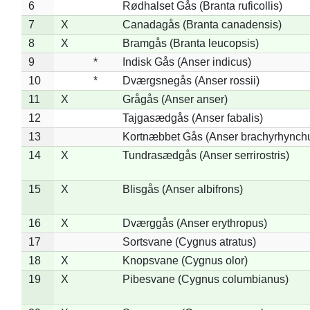
6
Rødhalset Gås (Branta ruficollis)
7
X
Canadagås (Branta canadensis)
8
X
Bramgås (Branta leucopsis)
9
*
Indisk Gås (Anser indicus)
10
*
Dværgsnegås (Anser rossii)
11
X
Grågås (Anser anser)
12
Tajgasædgås (Anser fabalis)
13
Kortnæbbet Gås (Anser brachyrhynch
14
X
Tundrasædgås (Anser serrirostris)
15
X
Blisgås (Anser albifrons)
16
X
Dværggås (Anser erythropus)
17
Sortsvane (Cygnus atratus)
18
X
Knopsvane (Cygnus olor)
19
X
Pibesvane (Cygnus columbianus)