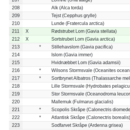
208
Alk (Alca torda)
209
Tejst (Cepphus grylle)
210
Lunde (Fratercula arctica)
211
X
Rødstrubet Lom (Gavia stellata)
212
X
Sortstrubet Lom (Gavia arctica)
213
*
Stillehavslom (Gavia pacifica)
214
Islom (Gavia immer)
215
Hvidnæbbet Lom (Gavia adamsii)
216
*
Wilsons Stormsvale (Oceanites ocean
217
*
Sortbrynet Albatros (Thalassarche me
218
Lille Stormsvale (Hydrobates pelagicu
219
Stor Stormsvale (Oceanodroma leuco
220
Mallemuk (Fulmarus glacialis)
221
*
Scopolis Skråpe (Calonectris diomed
222
*
Atlantisk Skråpe (Calonectris borealis
223
Sodfarvet Skråpe (Ardenna grisea)