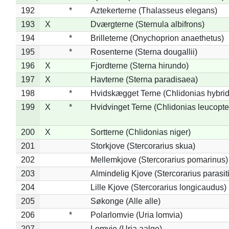
192
*
Aztekerterne (Thalasseus elegans)
193
X
Dværgterne (Sternula albifrons)
194
*
Brilleterne (Onychoprion anaethetus)
195
*
Rosenterne (Sterna dougallii)
196
X
Fjordterne (Sterna hirundo)
197
X
Havterne (Sterna paradisaea)
198
*
Hvidskægget Terne (Chlidonias hybrid
199
X
*
Hvidvinget Terne (Chlidonias leucopte
200
X
Sortterne (Chlidonias niger)
201
Storkjove (Stercorarius skua)
202
Mellemkjove (Stercorarius pomarinus)
203
Almindelig Kjove (Stercorarius parasit
204
Lille Kjove (Stercorarius longicaudus)
205
Søkonge (Alle alle)
206
*
Polarlomvie (Uria lomvia)
207
Lomvie (Uria aalge)