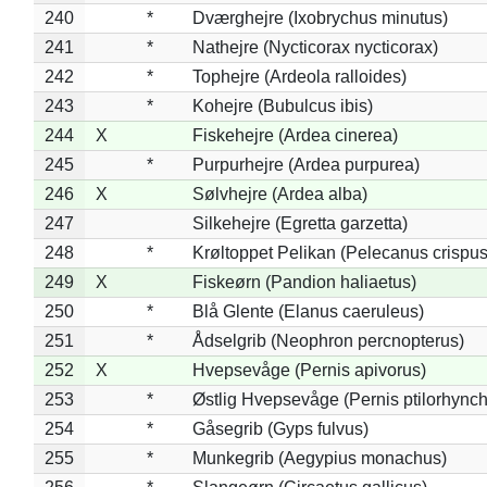
240
*
Dværghejre (Ixobrychus minutus)
241
*
Nathejre (Nycticorax nycticorax)
242
*
Tophejre (Ardeola ralloides)
243
*
Kohejre (Bubulcus ibis)
244
X
Fiskehejre (Ardea cinerea)
245
*
Purpurhejre (Ardea purpurea)
246
X
Sølvhejre (Ardea alba)
247
Silkehejre (Egretta garzetta)
248
*
Krøltoppet Pelikan (Pelecanus crispus
249
X
Fiskeørn (Pandion haliaetus)
250
*
Blå Glente (Elanus caeruleus)
251
*
Ådselgrib (Neophron percnopterus)
252
X
Hvepsevåge (Pernis apivorus)
253
*
Østlig Hvepsevåge (Pernis ptilorhync
254
*
Gåsegrib (Gyps fulvus)
255
*
Munkegrib (Aegypius monachus)