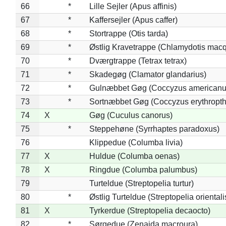
66
*
Lille Sejler (Apus affinis)
67
*
Kaffersejler (Apus caffer)
68
*
Stortrappe (Otis tarda)
69
*
Østlig Kravetrappe (Chlamydotis macq
70
*
Dværgtrappe (Tetrax tetrax)
71
*
Skadegøg (Clamator glandarius)
72
*
Gulnæbbet Gøg (Coccyzus americanu
73
*
Sortnæbbet Gøg (Coccyzus erythropt
74
X
Gøg (Cuculus canorus)
75
*
Steppehøne (Syrrhaptes paradoxus)
76
Klippedue (Columba livia)
77
X
Huldue (Columba oenas)
78
X
Ringdue (Columba palumbus)
79
Turteldue (Streptopelia turtur)
80
*
Østlig Turteldue (Streptopelia orientali
81
X
Tyrkerdue (Streptopelia decaocto)
82
*
Sørgedue (Zenaida macroura)