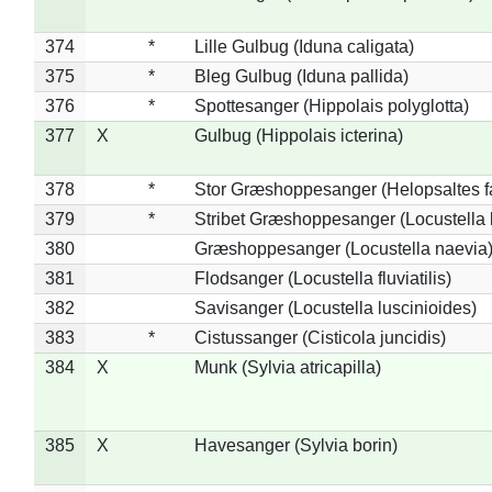
374
*
Lille Gulbug (Iduna caligata)
375
*
Bleg Gulbug (Iduna pallida)
376
*
Spottesanger (Hippolais polyglotta)
377
X
Gulbug (Hippolais icterina)
378
*
Stor Græshoppesanger (Helopsaltes fa
379
*
Stribet Græshoppesanger (Locustella 
380
Græshoppesanger (Locustella naevia
381
Flodsanger (Locustella fluviatilis)
382
Savisanger (Locustella luscinioides)
383
*
Cistussanger (Cisticola juncidis)
384
X
Munk (Sylvia atricapilla)
385
X
Havesanger (Sylvia borin)