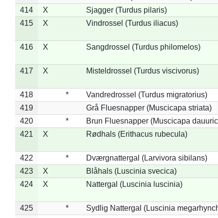
414
X
Sjagger (Turdus pilaris)
415
X
Vindrossel (Turdus iliacus)
416
X
Sangdrossel (Turdus philomelos)
417
X
Misteldrossel (Turdus viscivorus)
418
*
Vandredrossel (Turdus migratorius)
419
Grå Fluesnapper (Muscicapa striata)
420
*
Brun Fluesnapper (Muscicapa dauuric
421
X
Rødhals (Erithacus rubecula)
422
*
Dværgnattergal (Larvivora sibilans)
423
X
Blåhals (Luscinia svecica)
424
X
Nattergal (Luscinia luscinia)
425
*
Sydlig Nattergal (Luscinia megarhync