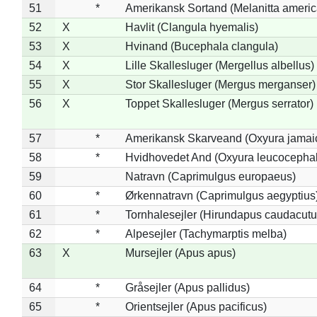
51
*
Amerikansk Sortand (Melanitta ameri
52
X
Havlit (Clangula hyemalis)
53
X
Hvinand (Bucephala clangula)
54
X
Lille Skallesluger (Mergellus albellus)
55
X
Stor Skallesluger (Mergus merganser)
56
X
Toppet Skallesluger (Mergus serrator)
57
*
Amerikansk Skarveand (Oxyura jamai
58
*
Hvidhovedet And (Oxyura leucocepha
59
Natravn (Caprimulgus europaeus)
60
*
Ørkennatravn (Caprimulgus aegyptius
61
*
Tornhalesejler (Hirundapus caudacutu
62
*
Alpesejler (Tachymarptis melba)
63
X
Mursejler (Apus apus)
64
*
Gråsejler (Apus pallidus)
65
*
Orientsejler (Apus pacificus)