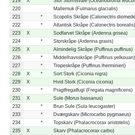
219
X
Stor Stormsvale (Oceanodroma leuco
220
Mallemuk (Fulmarus glacialis)
221
*
Scopolis Skråpe (Calonectris diomed
222
*
Atlantisk Skråpe (Calonectris borealis
223
X
Sodfarvet Skråpe (Ardenna grisea)
224
*
Storskråpe (Ardenna gravis)
225
X
Almindelig Skråpe (Puffinus puffinus)
226
*
Middelhavsskråpe (Puffinus yelkouan)
227
*
Tropeskråpe (Puffinus lherminieri)
228
X
*
Sort Stork (Ciconia nigra)
229
X
Hvid Stork (Ciconia ciconia)
230
*
Pragtfregatfugl (Fregata magnificens)
231
X
Sule (Morus bassanus)
232
*
Brun Sule (Sula leucogaster)
233
*
Dværgskarv (Microcarbo pygmaeus)
234
*
Topskarv (Phalacrocorax aristotelis)
235
X
Skarv (Phalacrocorax carbo)