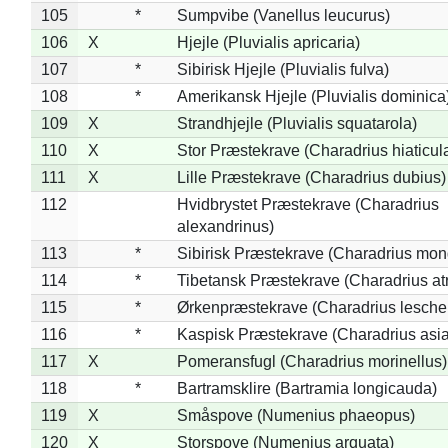
105
*
Sumpvibe (Vanellus leucurus)
106
X
Hjejle (Pluvialis apricaria)
107
*
Sibirisk Hjejle (Pluvialis fulva)
108
*
Amerikansk Hjejle (Pluvialis dominica
109
X
Strandhjejle (Pluvialis squatarola)
110
X
Stor Præstekrave (Charadrius hiaticul
111
X
Lille Præstekrave (Charadrius dubius)
112
Hvidbrystet Præstekrave (Charadrius
alexandrinus)
113
*
Sibirisk Præstekrave (Charadrius mon
114
*
Tibetansk Præstekrave (Charadrius atr
115
*
Ørkenpræstekrave (Charadrius leschen
116
*
Kaspisk Præstekrave (Charadrius asia
117
X
Pomeransfugl (Charadrius morinellus)
118
*
Bartramsklire (Bartramia longicauda)
119
X
Småspove (Numenius phaeopus)
120
X
Storspove (Numenius arquata)