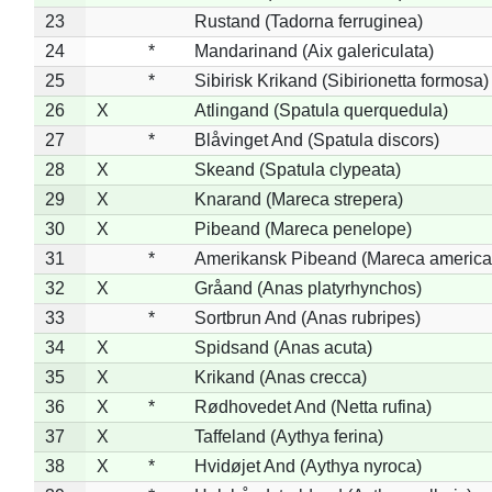
23
Rustand (Tadorna ferruginea)
24
*
Mandarinand (Aix galericulata)
25
*
Sibirisk Krikand (Sibirionetta formosa)
26
X
Atlingand (Spatula querquedula)
27
*
Blåvinget And (Spatula discors)
28
X
Skeand (Spatula clypeata)
29
X
Knarand (Mareca strepera)
30
X
Pibeand (Mareca penelope)
31
*
Amerikansk Pibeand (Mareca america
32
X
Gråand (Anas platyrhynchos)
33
*
Sortbrun And (Anas rubripes)
34
X
Spidsand (Anas acuta)
35
X
Krikand (Anas crecca)
36
X
*
Rødhovedet And (Netta rufina)
37
X
Taffeland (Aythya ferina)
38
X
*
Hvidøjet And (Aythya nyroca)