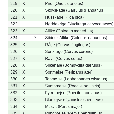
319
X
Pirol (Oriolus oriolus)
320
X
Skovskade (Garrulus glandarius)
321
X
Husskade (Pica pica)
322
Nøddekrige (Nucifraga caryocatactes)
323
X
Allike (Coloeus monedula)
324
*
Sibirisk Allike (Coloeus dauuricus)
325
X
Råge (Corvus frugilegus)
326
X
Sortkrage (Corvus corone)
327
X
Ravn (Corvus corax)
328
X
Silkehale (Bombycilla garrulus)
329
X
Sortmejse (Periparus ater)
330
X
Topmejse (Lophophanes cristatus)
331
X
Sumpmejse (Poecile palustris)
332
X
Fyrremejse (Poecile montanus)
333
X
Blåmejse (Cyanistes caeruleus)
334
X
Musvit (Parus major)
335
X
Pungmejse (Remiz pendulinus)