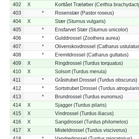
402
X
Korttået Træløber (Certhia brachydact
403
*
Rosenstær (Pastor roseus)
404
X
Stær (Sturnus vulgaris)
405
*
Ensfarvet Stær (Sturnus unicolor)
406
*
Gulddrossel (Zoothera aurea)
407
*
Olivenskovdrossel (Catharus ustulatus
408
*
Eremitdrossel (Catharus guttatus)
409
X
Ringdrossel (Turdus torquatus)
410
X
Solsort (Turdus merula)
411
*
Gråstrubet Drossel (Turdus obscurus)
412
*
Sortstrubet Drossel (Turdus atrogularis
413
*
Brundrossel (Turdus eunomus)
414
X
Sjagger (Turdus pilaris)
415
X
Vindrossel (Turdus iliacus)
416
X
Sangdrossel (Turdus philomelos)
417
X
Misteldrossel (Turdus viscivorus)
418
*
Vandredrossel (Turdus migratorius)