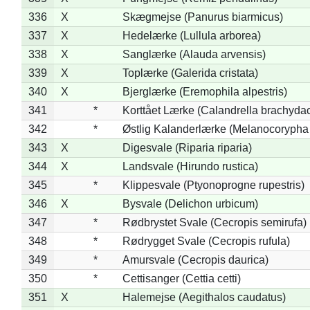
336
X
Skægmejse (Panurus biarmicus)
337
X
Hedelærke (Lullula arborea)
338
X
Sanglærke (Alauda arvensis)
339
X
Toplærke (Galerida cristata)
340
X
Bjerglærke (Eremophila alpestris)
341
*
Korttået Lærke (Calandrella brachydac
342
*
Østlig Kalanderlærke (Melanocorypha
343
X
Digesvale (Riparia riparia)
344
X
Landsvale (Hirundo rustica)
345
*
Klippesvale (Ptyonoprogne rupestris)
346
X
Bysvale (Delichon urbicum)
347
*
Rødbrystet Svale (Cecropis semirufa)
348
*
Rødrygget Svale (Cecropis rufula)
349
*
Amursvale (Cecropis daurica)
350
*
Cettisanger (Cettia cetti)
351
X
Halemejse (Aegithalos caudatus)