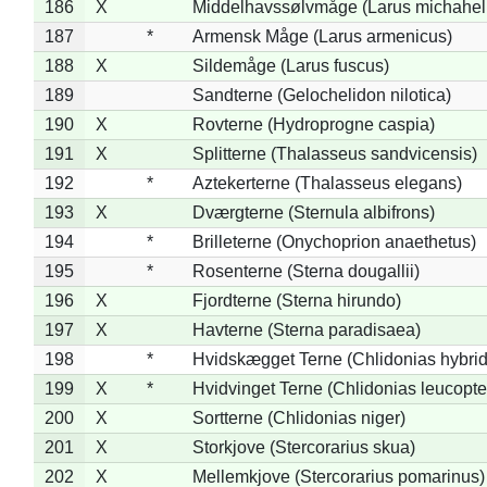
186
X
Middelhavssølvmåge (Larus michahell
187
*
Armensk Måge (Larus armenicus)
188
X
Sildemåge (Larus fuscus)
189
Sandterne (Gelochelidon nilotica)
190
X
Rovterne (Hydroprogne caspia)
191
X
Splitterne (Thalasseus sandvicensis)
192
*
Aztekerterne (Thalasseus elegans)
193
X
Dværgterne (Sternula albifrons)
194
*
Brilleterne (Onychoprion anaethetus)
195
*
Rosenterne (Sterna dougallii)
196
X
Fjordterne (Sterna hirundo)
197
X
Havterne (Sterna paradisaea)
198
*
Hvidskægget Terne (Chlidonias hybrid
199
X
*
Hvidvinget Terne (Chlidonias leucopte
200
X
Sortterne (Chlidonias niger)
201
X
Storkjove (Stercorarius skua)
202
X
Mellemkjove (Stercorarius pomarinus)