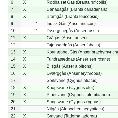
6
X
Rødhalset Gås (Branta ruficollis)
7
X
Canadagås (Branta canadensis)
8
X
Bramgås (Branta leucopsis)
9
*
Indisk Gås (Anser indicus)
10
*
Dværgsnegås (Anser rossii)
11
X
Grågås (Anser anser)
12
Tajgasædgås (Anser fabalis)
13
X
Kortnæbbet Gås (Anser brachyrhynch
14
X
Tundrasædgås (Anser serrirostris)
15
X
Blisgås (Anser albifrons)
16
X
Dværggås (Anser erythropus)
17
Sortsvane (Cygnus atratus)
18
X
Knopsvane (Cygnus olor)
19
X
Pibesvane (Cygnus columbianus)
20
X
Sangsvane (Cygnus cygnus)
21
Nilgås (Alopochen aegyptiaca)
22
X
Gravand (Tadorna tadorna)