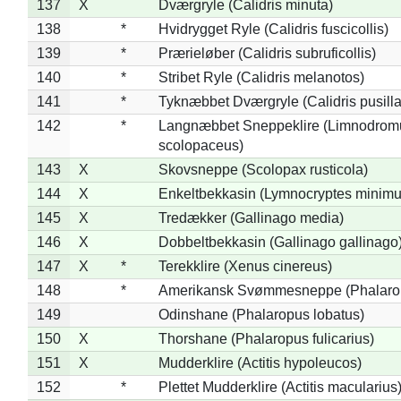
137
X
Dværgryle (Calidris minuta)
138
*
Hvidrygget Ryle (Calidris fuscicollis)
139
*
Prærieløber (Calidris subruficollis)
140
*
Stribet Ryle (Calidris melanotos)
141
*
Tyknæbbet Dværgryle (Calidris pusilla
142
*
Langnæbbet Sneppeklire (Limnodrom
scolopaceus)
143
X
Skovsneppe (Scolopax rusticola)
144
X
Enkeltbekkasin (Lymnocryptes minimu
145
X
Tredækker (Gallinago media)
146
X
Dobbeltbekkasin (Gallinago gallinago
147
X
*
Terekklire (Xenus cinereus)
148
*
Amerikansk Svømmesneppe (Phalaropu
149
Odinshane (Phalaropus lobatus)
150
X
Thorshane (Phalaropus fulicarius)
151
X
Mudderklire (Actitis hypoleucos)
152
*
Plettet Mudderklire (Actitis macularius