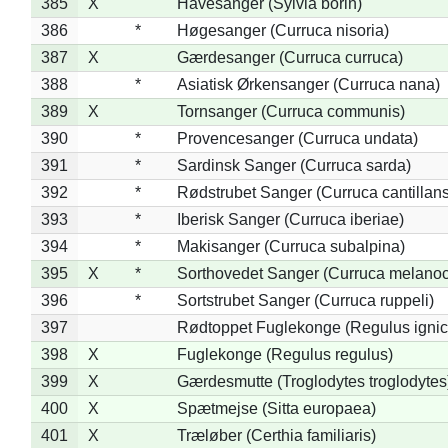
385
X
Havesanger (Sylvia borin)
386
*
Høgesanger (Curruca nisoria)
387
X
Gærdesanger (Curruca curruca)
388
*
Asiatisk Ørkensanger (Curruca nana)
389
X
Tornsanger (Curruca communis)
390
*
Provencesanger (Curruca undata)
391
*
Sardinsk Sanger (Curruca sarda)
392
*
Rødstrubet Sanger (Curruca cantillans
393
*
Iberisk Sanger (Curruca iberiae)
394
*
Makisanger (Curruca subalpina)
395
X
*
Sorthovedet Sanger (Curruca melano
396
*
Sortstrubet Sanger (Curruca ruppeli)
397
Rødtoppet Fuglekonge (Regulus ignica
398
X
Fuglekonge (Regulus regulus)
399
X
Gærdesmutte (Troglodytes troglodytes
400
X
Spætmejse (Sitta europaea)
401
X
Træløber (Certhia familiaris)