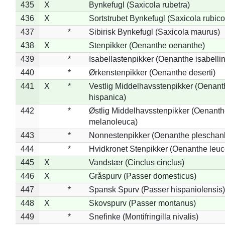
435
X
Bynkefugl (Saxicola rubetra)
436
X
Sortstrubet Bynkefugl (Saxicola rubico
437
*
Sibirisk Bynkefugl (Saxicola maurus)
438
X
Stenpikker (Oenanthe oenanthe)
439
*
Isabellastenpikker (Oenanthe isabelli
440
*
Ørkenstenpikker (Oenanthe deserti)
441
X
*
Vestlig Middelhavsstenpikker (Oenant
hispanica)
442
*
Østlig Middelhavsstenpikker (Oenant
melanoleuca)
443
*
Nonnestenpikker (Oenanthe pleschan
444
*
Hvidkronet Stenpikker (Oenanthe leu
445
X
Vandstær (Cinclus cinclus)
446
X
Gråspurv (Passer domesticus)
447
*
Spansk Spurv (Passer hispaniolensis)
448
X
Skovspurv (Passer montanus)
449
*
Snefinke (Montifringilla nivalis)