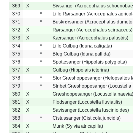
369
X
Sivsanger (Acrocephalus schoenobae
370
*
Lille Rørsanger (Acrocephalus agricol
371
*
Buskrørsanger (Acrocephalus dumeto
372
X
Rørsanger (Acrocephalus scirpaceus)
373
X
Kærsanger (Acrocephalus palustris)
374
*
Lille Gulbug (Iduna caligata)
375
*
Bleg Gulbug (Iduna pallida)
376
*
Spottesanger (Hippolais polyglotta)
377
X
Gulbug (Hippolais icterina)
378
*
Stor Græshoppesanger (Helopsaltes fa
379
*
Stribet Græshoppesanger (Locustella 
380
X
Græshoppesanger (Locustella naevia
381
X
Flodsanger (Locustella fluviatilis)
382
X
Savisanger (Locustella luscinioides)
383
*
Cistussanger (Cisticola juncidis)
384
X
Munk (Sylvia atricapilla)