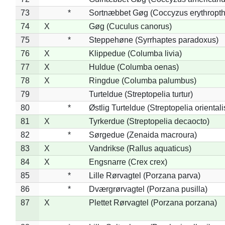
73
*
Sortnæbbet Gøg (Coccyzus erythropt
74
X
Gøg (Cuculus canorus)
75
*
Steppehøne (Syrrhaptes paradoxus)
76
X
Klippedue (Columba livia)
77
X
Huldue (Columba oenas)
78
X
Ringdue (Columba palumbus)
79
Turteldue (Streptopelia turtur)
80
*
Østlig Turteldue (Streptopelia orientali
81
X
Tyrkerdue (Streptopelia decaocto)
82
*
Sørgedue (Zenaida macroura)
83
X
Vandrikse (Rallus aquaticus)
84
X
Engsnarre (Crex crex)
85
*
Lille Rørvagtel (Porzana parva)
86
*
Dværgrørvagtel (Porzana pusilla)
87
X
Plettet Rørvagtel (Porzana porzana)