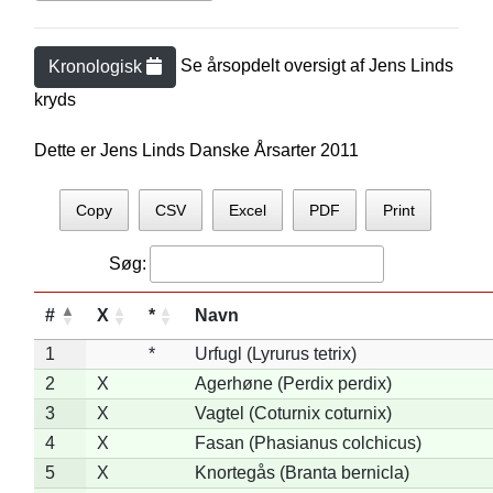
Se årsopdelt oversigt af
Jens Lind
s
Kronologisk
kryds
Dette er Jens Linds Danske Årsarter 2011
Copy
CSV
Excel
PDF
Print
Søg:
#
X
*
Navn
1
*
Urfugl (Lyrurus tetrix)
2
X
Agerhøne (Perdix perdix)
3
X
Vagtel (Coturnix coturnix)
4
X
Fasan (Phasianus colchicus)
5
X
Knortegås (Branta bernicla)