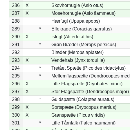
286
X
Skovhornugle (Asio otus)
287
X
Mosehornugle (Asio flammeus)
288
Hærfugl (Upupa epops)
289
*
Ellekrage (Coracias garrulus)
290
X
Isfugl (Alcedo atthis)
291
*
Grøn Biæder (Merops persicus)
292
Biæder (Merops apiaster)
293
X
Vendehals (Jynx torquilla)
294
*
Tretået Spætte (Picoides tridactylus)
295
*
Mellemflagspætte (Dendrocoptes med
296
X
Lille Flagspætte (Dryobates minor)
297
X
Stor Flagspætte (Dendrocopos major)
298
*
Guldspætte (Colaptes auratus)
299
X
Sortspætte (Dryocopus martius)
300
X
Grønspætte (Picus viridis)
301
*
Lille Tårnfalk (Falco naumanni)