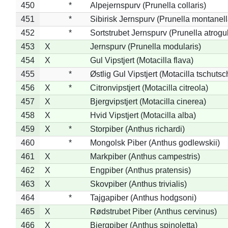
450
*
Alpejernspurv (Prunella collaris)
451
*
Sibirisk Jernspurv (Prunella montanell
452
*
Sortstrubet Jernspurv (Prunella atrogul
453
X
Jernspurv (Prunella modularis)
454
X
Gul Vipstjert (Motacilla flava)
455
*
Østlig Gul Vipstjert (Motacilla tschuts
456
X
*
Citronvipstjert (Motacilla citreola)
457
X
Bjergvipstjert (Motacilla cinerea)
458
X
Hvid Vipstjert (Motacilla alba)
459
X
*
Storpiber (Anthus richardi)
460
*
Mongolsk Piber (Anthus godlewskii)
461
X
Markpiber (Anthus campestris)
462
X
Engpiber (Anthus pratensis)
463
X
Skovpiber (Anthus trivialis)
464
*
Tajgapiber (Anthus hodgsoni)
465
X
Rødstrubet Piber (Anthus cervinus)
466
X
Bjergpiber (Anthus spinoletta)