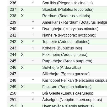
236
*
Sort Ibis (Plegadis falcinellus)
237
X
Skestork (Platalea leucorodia)
238
X
Rørdrum (Botaurus stellaris)
239
*
Amerikansk Rørdrum (Botaurus lentig
240
*
Dværghejre (Ixobrychus minutus)
241
*
Nathejre (Nycticorax nycticorax)
242
X
*
Tophejre (Ardeola ralloides)
243
*
Kohejre (Bubulcus ibis)
244
X
Fiskehejre (Ardea cinerea)
245
*
Purpurhejre (Ardea purpurea)
246
X
Sølvhejre (Ardea alba)
247
Silkehejre (Egretta garzetta)
248
*
Krøltoppet Pelikan (Pelecanus crispus
249
X
Fiskeørn (Pandion haliaetus)
250
*
Blå Glente (Elanus caeruleus)
251
*
Ådselgrib (Neophron percnopterus)
252
X
Hvepsevåge (Pernis apivorus)