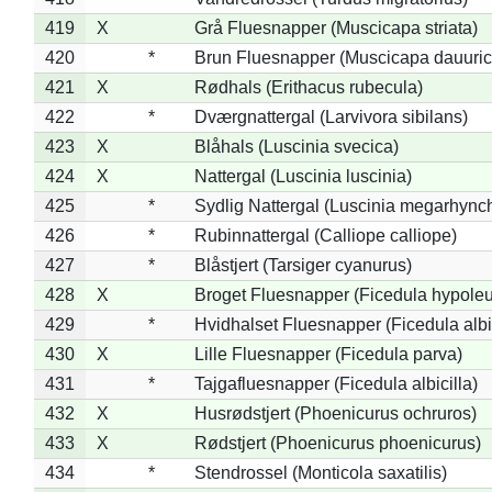
419
X
Grå Fluesnapper (Muscicapa striata)
420
*
Brun Fluesnapper (Muscicapa dauuric
421
X
Rødhals (Erithacus rubecula)
422
*
Dværgnattergal (Larvivora sibilans)
423
X
Blåhals (Luscinia svecica)
424
X
Nattergal (Luscinia luscinia)
425
*
Sydlig Nattergal (Luscinia megarhync
426
*
Rubinnattergal (Calliope calliope)
427
*
Blåstjert (Tarsiger cyanurus)
428
X
Broget Fluesnapper (Ficedula hypole
429
*
Hvidhalset Fluesnapper (Ficedula albic
430
X
Lille Fluesnapper (Ficedula parva)
431
*
Tajgafluesnapper (Ficedula albicilla)
432
X
Husrødstjert (Phoenicurus ochruros)
433
X
Rødstjert (Phoenicurus phoenicurus)
434
*
Stendrossel (Monticola saxatilis)