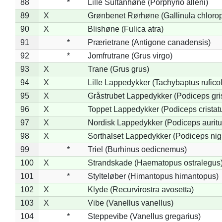
88
*
Lille Sultanhøne (Porphyrio alleni)
89
X
Grønbenet Rørhøne (Gallinula chloro
90
X
Blishøne (Fulica atra)
91
*
Prærietrane (Antigone canadensis)
92
*
Jomfrutrane (Grus virgo)
93
X
Trane (Grus grus)
94
X
Lille Lappedykker (Tachybaptus ruficol
95
X
Gråstrubet Lappedykker (Podiceps gr
96
X
Toppet Lappedykker (Podiceps cristat
97
X
Nordisk Lappedykker (Podiceps auritu
98
X
Sorthalset Lappedykker (Podiceps nigri
99
*
Triel (Burhinus oedicnemus)
100
X
Strandskade (Haematopus ostralegus
101
*
Stylteløber (Himantopus himantopus)
102
X
Klyde (Recurvirostra avosetta)
103
X
Vibe (Vanellus vanellus)
104
*
Steppevibe (Vanellus gregarius)