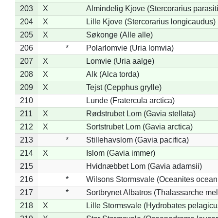
203
X
Almindelig Kjove (Stercorarius parasit
204
X
Lille Kjove (Stercorarius longicaudus)
205
X
Søkonge (Alle alle)
206
*
Polarlomvie (Uria lomvia)
207
X
Lomvie (Uria aalge)
208
X
Alk (Alca torda)
209
X
Tejst (Cepphus grylle)
210
Lunde (Fratercula arctica)
211
X
Rødstrubet Lom (Gavia stellata)
212
X
Sortstrubet Lom (Gavia arctica)
213
*
Stillehavslom (Gavia pacifica)
214
X
Islom (Gavia immer)
215
Hvidnæbbet Lom (Gavia adamsii)
216
*
Wilsons Stormsvale (Oceanites ocean
217
*
Sortbrynet Albatros (Thalassarche me
218
X
Lille Stormsvale (Hydrobates pelagicu