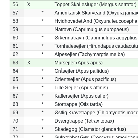
56
X
Toppet Skallesluger (Mergus serrator)
57
*
Amerikansk Skarveand (Oxyura jamai
58
*
Hvidhovedet And (Oxyura leucocepha
59
Natravn (Caprimulgus europaeus)
60
*
Ørkennatravn (Caprimulgus aegyptius
61
*
Tornhalesejler (Hirundapus caudacutu
62
*
Alpesejler (Tachymarptis melba)
63
X
Mursejler (Apus apus)
64
*
Gråsejler (Apus pallidus)
65
*
Orientsejler (Apus pacificus)
66
*
Lille Sejler (Apus affinis)
67
*
Kaffersejler (Apus caffer)
68
*
Stortrappe (Otis tarda)
69
*
Østlig Kravetrappe (Chlamydotis macq
70
*
Dværgtrappe (Tetrax tetrax)
71
*
Skadegøg (Clamator glandarius)
72
*
Gulnæbbet Gøg (Coccyzus americanu