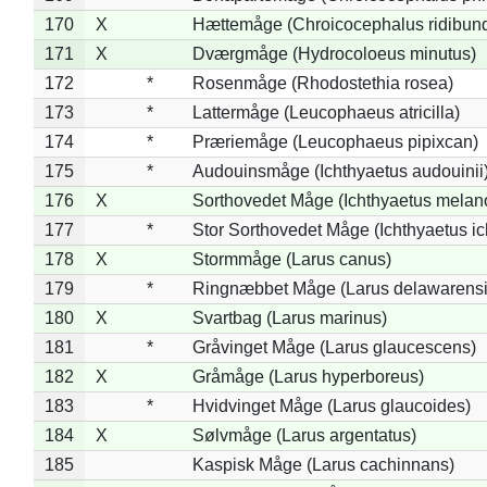
170
X
Hættemåge (Chroicocephalus ridibun
171
X
Dværgmåge (Hydrocoloeus minutus)
172
*
Rosenmåge (Rhodostethia rosea)
173
*
Lattermåge (Leucophaeus atricilla)
174
*
Præriemåge (Leucophaeus pipixcan)
175
*
Audouinsmåge (Ichthyaetus audouinii
176
X
Sorthovedet Måge (Ichthyaetus melan
177
*
Stor Sorthovedet Måge (Ichthyaetus ic
178
X
Stormmåge (Larus canus)
179
*
Ringnæbbet Måge (Larus delawarensi
180
X
Svartbag (Larus marinus)
181
*
Gråvinget Måge (Larus glaucescens)
182
X
Gråmåge (Larus hyperboreus)
183
*
Hvidvinget Måge (Larus glaucoides)
184
X
Sølvmåge (Larus argentatus)
185
Kaspisk Måge (Larus cachinnans)