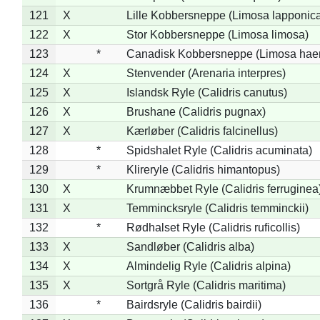
121
X
Lille Kobbersneppe (Limosa lapponic
122
X
Stor Kobbersneppe (Limosa limosa)
123
*
Canadisk Kobbersneppe (Limosa hae
124
X
Stenvender (Arenaria interpres)
125
X
Islandsk Ryle (Calidris canutus)
126
X
Brushane (Calidris pugnax)
127
X
Kærløber (Calidris falcinellus)
128
*
Spidshalet Ryle (Calidris acuminata)
129
*
Klireryle (Calidris himantopus)
130
X
Krumnæbbet Ryle (Calidris ferruginea
131
X
Temmincksryle (Calidris temminckii)
132
*
Rødhalset Ryle (Calidris ruficollis)
133
X
Sandløber (Calidris alba)
134
X
Almindelig Ryle (Calidris alpina)
135
X
Sortgrå Ryle (Calidris maritima)
136
*
Bairdsryle (Calidris bairdii)