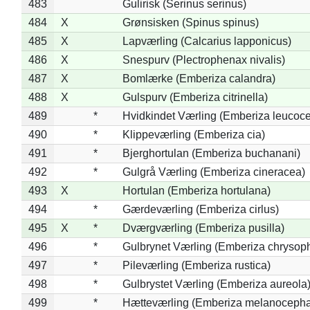
483
Gulirisk (Serinus serinus)
484
X
Grønsisken (Spinus spinus)
485
X
Lapværling (Calcarius lapponicus)
486
X
Snespurv (Plectrophenax nivalis)
487
X
Bomlærke (Emberiza calandra)
488
X
Gulspurv (Emberiza citrinella)
489
*
Hvidkindet Værling (Emberiza leucoc
490
*
Klippeværling (Emberiza cia)
491
*
Bjerghortulan (Emberiza buchanani)
492
*
Gulgrå Værling (Emberiza cineracea)
493
X
Hortulan (Emberiza hortulana)
494
*
Gærdeværling (Emberiza cirlus)
495
X
*
Dværgværling (Emberiza pusilla)
496
*
Gulbrynet Værling (Emberiza chrysoph
497
*
Pileværling (Emberiza rustica)
498
*
Gulbrystet Værling (Emberiza aureola
499
*
Hætteværling (Emberiza melanocepha