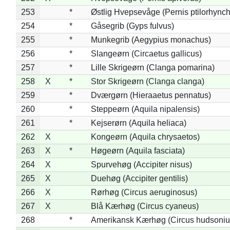
253
*
Østlig Hvepsevåge (Pernis ptilorhync
254
*
Gåsegrib (Gyps fulvus)
255
*
Munkegrib (Aegypius monachus)
256
*
Slangeørn (Circaetus gallicus)
257
*
Lille Skrigeørn (Clanga pomarina)
258
X
*
Stor Skrigeørn (Clanga clanga)
259
*
Dværgørn (Hieraaetus pennatus)
260
*
Steppeørn (Aquila nipalensis)
261
*
Kejserørn (Aquila heliaca)
262
X
Kongeørn (Aquila chrysaetos)
263
X
*
Høgeørn (Aquila fasciata)
264
X
Spurvehøg (Accipiter nisus)
265
X
Duehøg (Accipiter gentilis)
266
X
Rørhøg (Circus aeruginosus)
267
X
Blå Kærhøg (Circus cyaneus)
268
*
Amerikansk Kærhøg (Circus hudsoniu