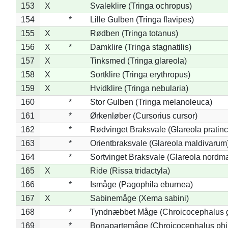
153
X
Svaleklire (Tringa ochropus)
154
*
Lille Gulben (Tringa flavipes)
155
X
Rødben (Tringa totanus)
156
X
*
Damklire (Tringa stagnatilis)
157
X
Tinksmed (Tringa glareola)
158
X
Sortklire (Tringa erythropus)
159
X
Hvidklire (Tringa nebularia)
160
*
Stor Gulben (Tringa melanoleuca)
161
*
Ørkenløber (Cursorius cursor)
162
*
Rødvinget Braksvale (Glareola pratinc
163
*
Orientbraksvale (Glareola maldivarum
164
*
Sortvinget Braksvale (Glareola nordm
165
X
Ride (Rissa tridactyla)
166
*
Ismåge (Pagophila eburnea)
167
X
Sabinemåge (Xema sabini)
168
*
Tyndnæbbet Måge (Chroicocephalus 
169
*
Bonapartemåge (Chroicocephalus phil