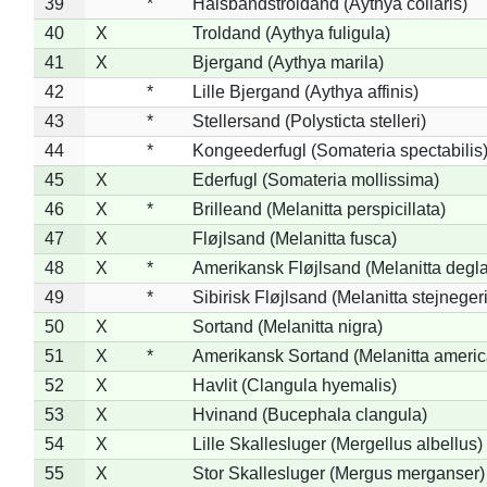
39
*
Halsbåndstroldand (Aythya collaris)
40
X
Troldand (Aythya fuligula)
41
X
Bjergand (Aythya marila)
42
*
Lille Bjergand (Aythya affinis)
43
*
Stellersand (Polysticta stelleri)
44
*
Kongeederfugl (Somateria spectabilis
45
X
Ederfugl (Somateria mollissima)
46
X
*
Brilleand (Melanitta perspicillata)
47
X
Fløjlsand (Melanitta fusca)
48
X
*
Amerikansk Fløjlsand (Melanitta degla
49
*
Sibirisk Fløjlsand (Melanitta stejnegeri
50
X
Sortand (Melanitta nigra)
51
X
*
Amerikansk Sortand (Melanitta ameri
52
X
Havlit (Clangula hyemalis)
53
X
Hvinand (Bucephala clangula)
54
X
Lille Skallesluger (Mergellus albellus)
55
X
Stor Skallesluger (Mergus merganser)