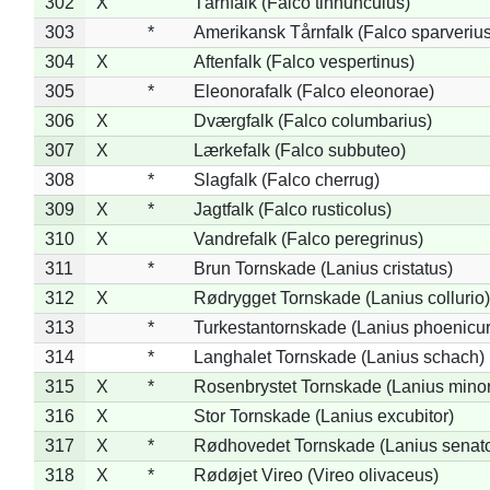
302
X
Tårnfalk (Falco tinnunculus)
303
*
Amerikansk Tårnfalk (Falco sparverius
304
X
Aftenfalk (Falco vespertinus)
305
*
Eleonorafalk (Falco eleonorae)
306
X
Dværgfalk (Falco columbarius)
307
X
Lærkefalk (Falco subbuteo)
308
*
Slagfalk (Falco cherrug)
309
X
*
Jagtfalk (Falco rusticolus)
310
X
Vandrefalk (Falco peregrinus)
311
*
Brun Tornskade (Lanius cristatus)
312
X
Rødrygget Tornskade (Lanius collurio)
313
*
Turkestantornskade (Lanius phoenicur
314
*
Langhalet Tornskade (Lanius schach)
315
X
*
Rosenbrystet Tornskade (Lanius minor
316
X
Stor Tornskade (Lanius excubitor)
317
X
*
Rødhovedet Tornskade (Lanius senato
318
X
*
Rødøjet Vireo (Vireo olivaceus)