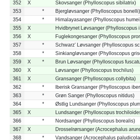
352
X
Skovsanger (Phylloscopus sibilatrix)
353
*
Bjergløvsanger (Phylloscopus bonelli)
354
*
Himalayasanger (Phylloscopus humei
355
X
Hvidbrynet Løvsanger (Phylloscopus i
356
X
Fuglekongesanger (Phylloscopus pror
357
*
Schwarz' Løvsanger (Phylloscopus sc
358
*
Sinkiangløvsanger (Phylloscopus gris
359
X
*
Brun Løvsanger (Phylloscopus fuscat
360
X
Løvsanger (Phylloscopus trochilus)
361
X
Gransanger (Phylloscopus collybita)
362
*
Iberisk Gransanger (Phylloscopus iber
363
*
Grøn Sanger (Phylloscopus nitidus)
364
*
Østlig Lundsanger (Phylloscopus plum
365
X
Lundsanger (Phylloscopus trochiloide
366
*
Nordsanger (Phylloscopus borealis)
367
X
Drosselrørsanger (Acrocephalus arun
368
*
Vandsanger (Acrocephalus paludicola