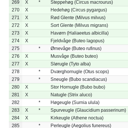
269
X
*
Steppehøg (Circus macrourus)
270
X
Hedehøg (Circus pygargus)
271
X
Rød Glente (Milvus milvus)
272
X
Sort Glente (Milvus migrans)
273
X
Havørn (Haliaeetus albicilla)
274
X
Fjeldvåge (Buteo lagopus)
275
*
Ørnevåge (Buteo rufinus)
276
X
Musvåge (Buteo buteo)
277
X
Slørugle (Tyto alba)
278
*
Dværghornugle (Otus scops)
279
*
Sneugle (Bubo scandiacus)
280
X
Stor Hornugle (Bubo bubo)
281
X
Natugle (Strix aluco)
282
*
Høgeugle (Surnia ulula)
283
X
*
Spurveugle (Glaucidium passerinum)
284
X
Kirkeugle (Athene noctua)
285
*
Perleugle (Aegolius funereus)