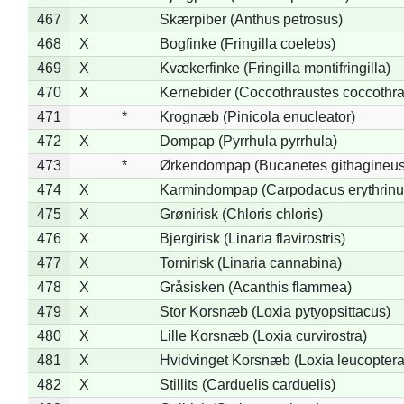
467
X
Skærpiber (Anthus petrosus)
468
X
Bogfinke (Fringilla coelebs)
469
X
Kvækerfinke (Fringilla montifringilla)
470
X
Kernebider (Coccothraustes coccothra
471
*
Krognæb (Pinicola enucleator)
472
X
Dompap (Pyrrhula pyrrhula)
473
*
Ørkendompap (Bucanetes githagineus
474
X
Karmindompap (Carpodacus erythrinu
475
X
Grønirisk (Chloris chloris)
476
X
Bjergirisk (Linaria flavirostris)
477
X
Tornirisk (Linaria cannabina)
478
X
Gråsisken (Acanthis flammea)
479
X
Stor Korsnæb (Loxia pytyopsittacus)
480
X
Lille Korsnæb (Loxia curvirostra)
481
X
Hvidvinget Korsnæb (Loxia leucoptera
482
X
Stillits (Carduelis carduelis)