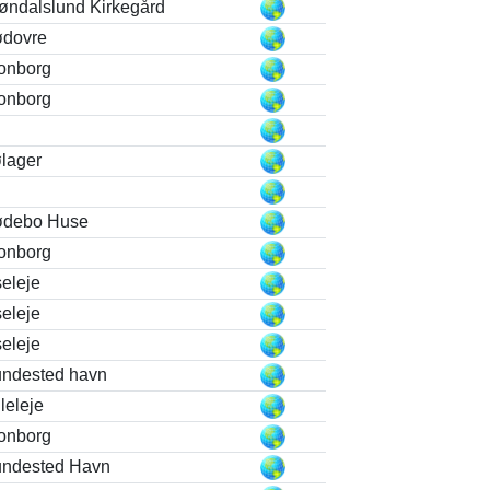
øndalslund Kirkegård
dovre
onborg
onborg
lager
debo Huse
onborg
seleje
seleje
seleje
ndested havn
lleleje
onborg
ndested Havn