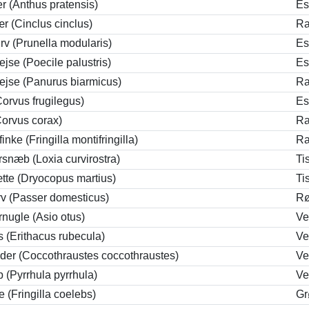
r (Anthus pratensis)
Es
r (Cinclus cinclus)
Ra
rv (Prunella modularis)
Es
se (Poecile palustris)
Es
jse (Panurus biarmicus)
Ra
orvus frugilegus)
Es
orvus corax)
Ra
nke (Fringilla montifringilla)
Ra
orsnæb (Loxia curvirostra)
Ti
tte (Dryocopus martius)
Ti
v (Passer domesticus)
Rø
nugle (Asio otus)
Ve
 (Erithacus rubecula)
Ve
der (Coccothraustes coccothraustes)
Ve
(Pyrrhula pyrrhula)
Ve
e (Fringilla coelebs)
Gr