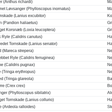
r (Anthus richardi)
M
net Løvsanger (Phylloscopus inornatus)
M
rnskade (Lanius excubitor)
Ko
n (Pandion haliaetus)
Gr
get Korsnæb (Loxia leucoptera)
Gr
k Ryle (Calidris canutus)
Ha
det Tornskade (Lanius senator)
Ha
 (Mareca strepera)
Ne
bet Ryle (Calidris ferruginea)
Ne
e (Calidris pugnax)
Ne
e (Tringa erythropus)
Ne
d (Tringa glareola)
Ba
re (Crex crex)
Bo
ger (Phylloscopus sibilatrix)
Al
et Tornskade (Lanius collurio)
H
e (Ardeola ralloides)
St