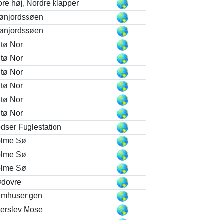
ore høj, Nordre klapper
ønjordssøen
ønjordssøen
tø Nor
tø Nor
tø Nor
tø Nor
tø Nor
tø Nor
dser Fuglestation
lme Sø
lme Sø
lme Sø
dovre
amhusengen
terslev Mose