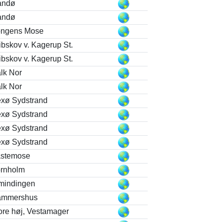
andø
andø
ngens Mose
ibskov v. Kagerup St.
ibskov v. Kagerup St.
lk Nor
lk Nor
xø Sydstrand
xø Sydstrand
xø Sydstrand
xø Sydstrand
stemose
rnholm
mindingen
ammershus
ore høj, Vestamager