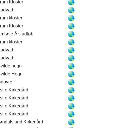
rum Kloster
advad
rum kloster
rum Kloster
mløse Å's udløb
rum kloster
advad
advad
svilde hegn
svilde Hegn
dovre
stre Kirkegård
stre Kirkegård
stre Kirkegård
stre Kirkegård
øndalslund Kirkegård