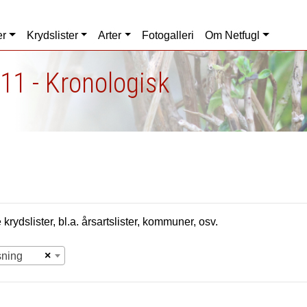
er
Krydslister
Arter
Fotogalleri
Om Netfugl
11 - Kronologisk
krydslister, bl.a. årsartslister, kommuner, osv.
×
sning