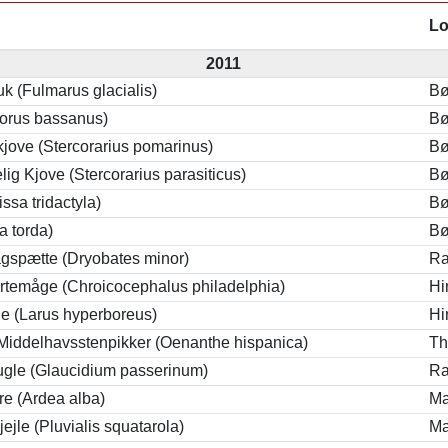
Lo
2011
k (Fulmarus glacialis)
Bø
orus bassanus)
Bø
jove (Stercorarius pomarinus)
Bø
lig Kjove (Stercorarius parasiticus)
Bø
ssa tridactyla)
Bø
a torda)
Bø
lagspætte (Dryobates minor)
Ra
temåge (Chroicocephalus philadelphia)
Hi
 (Larus hyperboreus)
Hi
 Middelhavsstenpikker (Oenanthe hispanica)
Th
gle (Glaucidium passerinum)
Ra
re (Ardea alba)
Ma
ejle (Pluvialis squatarola)
Ma