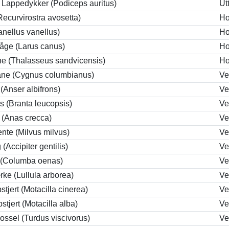
 Lappedykker (Podiceps auritus)
Ut
Recurvirostra avosetta)
Ho
anellus vanellus)
Ho
åge (Larus canus)
Ho
rne (Thalasseus sandvicensis)
Ho
ane (Cygnus columbianus)
V
 (Anser albifrons)
V
 (Branta leucopsis)
V
 (Anas crecca)
V
nte (Milvus milvus)
V
(Accipiter gentilis)
V
 (Columba oenas)
V
ke (Lullula arborea)
V
stjert (Motacilla cinerea)
V
stjert (Motacilla alba)
V
rossel (Turdus viscivorus)
V