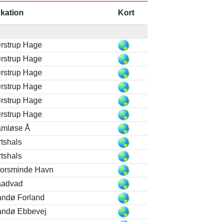
kation
Kort
rstrup Hage
rstrup Hage
rstrup Hage
rstrup Hage
rstrup Hage
rstrup Hage
mløse Å
rtshals
rtshals
orsminde Havn
advad
ndø Forland
ndø Ebbevej