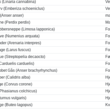
sk (Linaria cannabina)
V
v (Emberiza schoeniclus)
V
(Anser anser)
ma
e (Perdix perdix)
Ma
obbersneppe (Limosa lapponica)
Fo
ve (Numenius arquata)
Fo
der (Arenaria interpres)
Fo
ge (Larus fuscus)
Fo
ue (Streptopelia decaocto)
Fø
 (Carduelis carduelis)
Fo
bet Gås (Anser brachyrhynchus)
Fo
er (Calidris alba)
Hj
ge (Corvus corone)
Hj
Phasianus colchicus)
Hj
turnus vulgaris)
Hj
ge (Buteo lagopus)
Kv