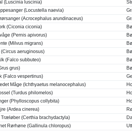
l (Luscinia luscinia)
St
pesanger (Locustella naevia)
Gr
rørsanger (Acrocephalus arundinaceus)
Gr
ork (Ciconia ciconia)
Bø
åge (Pernis apivorus)
Bø
ente (Milvus migrans)
Bø
(Circus aeruginosus)
Bø
lk (Falco subbuteo)
Bø
Grus grus)
Bø
lk (Falco vespertinus)
Ge
edet Måge (Ichthyaetus melanocephalus)
Ho
ssel (Turdus philomelos)
Ho
ger (Phylloscopus collybita)
Ho
jre (Ardea cinerea)
Rø
t Træløber (Certhia brachydactyla)
D
et Rørhøne (Gallinula chloropus)
Ut