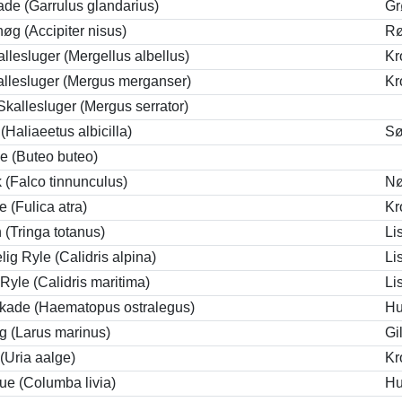
de (Garrulus glandarius)
Gr
øg (Accipiter nisus)
Rø
allesluger (Mergellus albellus)
Kr
allesluger (Mergus merganser)
Kr
Skallesluger (Mergus serrator)
(Haliaeetus albicilla)
Sø
 (Buteo buteo)
k (Falco tinnunculus)
Nø
e (Fulica atra)
Kr
(Tringa totanus)
Li
lig Ryle (Calidris alpina)
Li
 Ryle (Calidris maritima)
Li
kade (Haematopus ostralegus)
Hu
g (Larus marinus)
Gi
(Uria aalge)
Kr
ue (Columba livia)
Hu