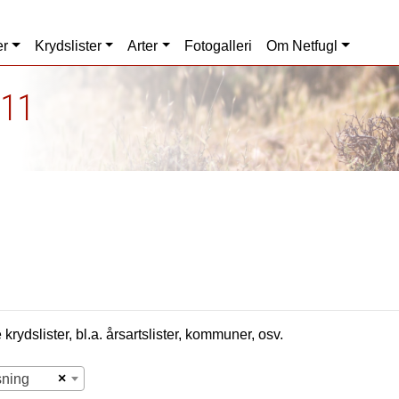
er
Krydslister
Arter
Fotogalleri
Om Netfugl
011
krydslister, bl.a. årsartslister, kommuner, osv.
×
sning