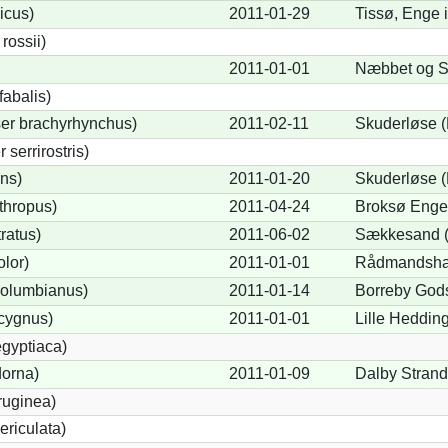
icus)
2011-01-29
Tissø, Enge 
ossii)
2011-01-01
Næbbet og S
abalis)
er brachyrhynchus)
2011-02-11
Skuderløse (
serrirostris)
ons)
2011-01-20
Skuderløse (
thropus)
2011-04-24
Broksø Enge
ratus)
2011-06-02
Sækkesand (
lor)
2011-01-01
Rådmandsha
olumbianus)
2011-01-14
Borreby Gods
cygnus)
2011-01-01
Lille Heddin
gyptiaca)
dorna)
2011-01-09
Dalby Strand
ruginea)
ericulata)