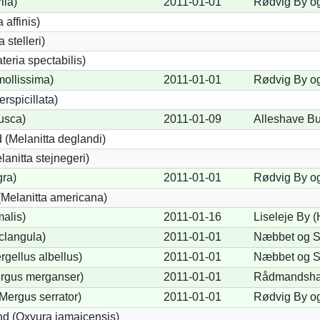
ila)
2011-01-01
Rødvig By og
 affinis)
 stelleri)
eria spectabilis)
mollissima)
2011-01-01
Rødvig By og
erspicillata)
fusca)
2011-01-09
Alleshave Bu
 (Melanitta deglandi)
lanitta stejnegeri)
gra)
2011-01-01
Rødvig By og
Melanitta americana)
alis)
2011-01-16
Liseleje By 
clangula)
2011-01-01
Næbbet og S
rgellus albellus)
2011-01-01
Næbbet og S
ergus merganser)
2011-01-01
Rådmandsha
Mergus serrator)
2011-01-01
Rødvig By og
d (Oxyura jamaicensis)