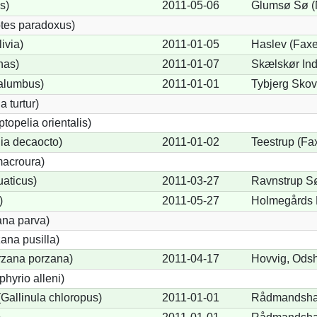
s)
2011-05-06
Glumsø Sø (
tes paradoxus)
ivia)
2011-01-05
Haslev (Faxe
nas)
2011-01-07
Skælskør Ind
alumbus)
2011-01-01
Tybjerg Skov
a turtur)
ptopelia orientalis)
lia decaocto)
2011-01-02
Teestrup (Fa
acroura)
uaticus)
2011-03-27
Ravnstrup S
)
2011-05-27
Holmegårds 
ana parva)
ana pusilla)
orzana porzana)
2011-04-17
Hovvig, Odsh
phyrio alleni)
allinula chloropus)
2011-01-01
Rådmandsha