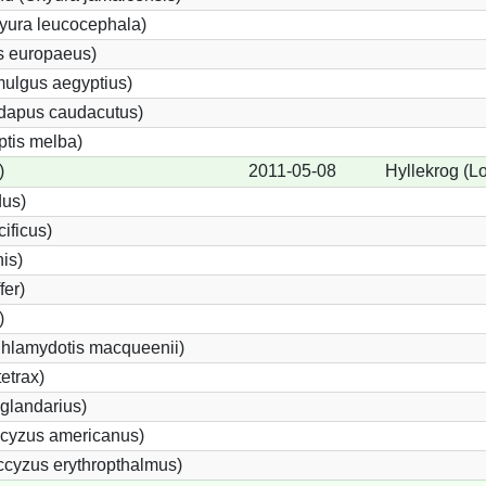
yura leucocephala)
s europaeus)
ulgus aegyptius)
ndapus caudacutus)
ptis melba)
)
2011-05-08
Hyllekrog (Lo
dus)
ificus)
nis)
fer)
)
Chlamydotis macqueenii)
etrax)
glandarius)
cyzus americanus)
cyzus erythropthalmus)