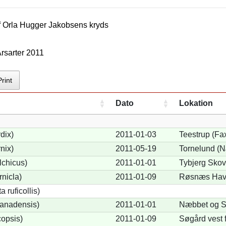
f
Orla Hugger Jakobsen
s kryds
rsarter 2011
Print
Dato
Lokation
dix)
2011-01-03
Teestrup (Fa
nix)
2011-05-19
Tornelund (
lchicus)
2011-01-01
Tybjerg Skov
nicla)
2011-01-09
Røsnæs Havn
 ruficollis)
anadensis)
2011-01-01
Næbbet og S
opsis)
2011-01-09
Søgård vest 