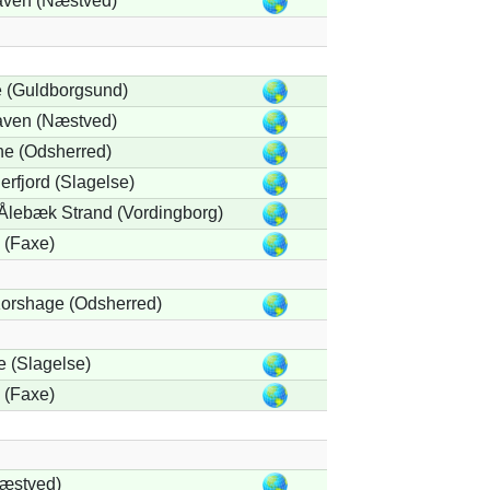
ven (Næstved)
 (Guldborgsund)
ven (Næstved)
e (Odsherred)
erfjord (Slagelse)
Ålebæk Strand (Vordingborg)
 (Faxe)
orshage (Odsherred)
 (Slagelse)
 (Faxe)
Næstved)