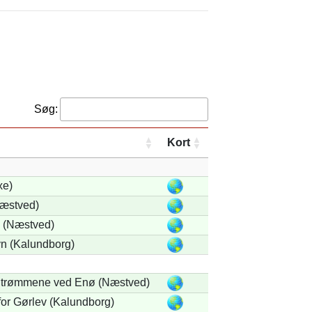
Søg:
Kort
xe)
Næstved)
 (Næstved)
 (Kalundborg)
trømmene ved Enø (Næstved)
for Gørlev (Kalundborg)