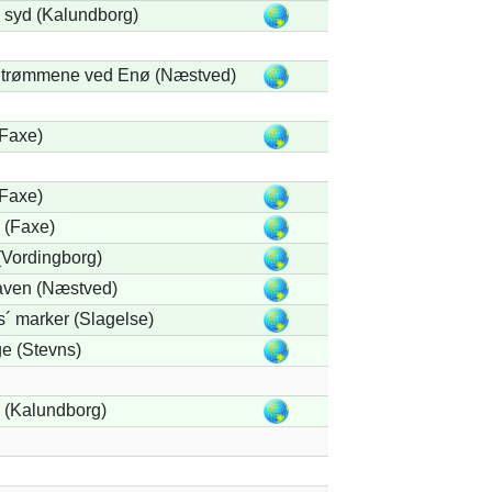
i syd (Kalundborg)
trømmene ved Enø (Næstved)
Faxe)
Faxe)
 (Faxe)
Vordingborg)
ven (Næstved)
´ marker (Slagelse)
ge (Stevns)
 (Kalundborg)