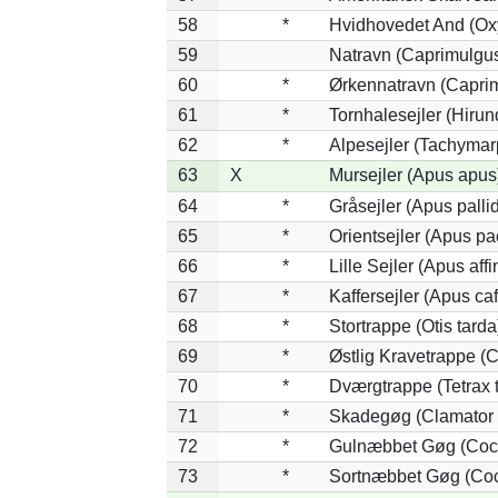
58
*
Hvidhovedet And (Ox
59
Natravn (Caprimulgu
60
*
Ørkennatravn (Caprim
61
*
Tornhalesejler (Hiru
62
*
Alpesejler (Tachymar
63
X
Mursejler (Apus apus
64
*
Gråsejler (Apus palli
65
*
Orientsejler (Apus pac
66
*
Lille Sejler (Apus affi
67
*
Kaffersejler (Apus caf
68
*
Stortrappe (Otis tarda
69
*
Østlig Kravetrappe (
70
*
Dværgtrappe (Tetrax t
71
*
Skadegøg (Clamator 
72
*
Gulnæbbet Gøg (Coc
73
*
Sortnæbbet Gøg (Coc