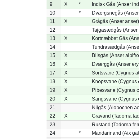
9
X
*
Indisk Gås (Anser ind
10
*
Dværgsnegås (Anser r
11
X
Grågås (Anser anser)
12
Tajgasædgås (Anser f
13
X
Kortnæbbet Gås (Ans
14
Tundrasædgås (Anser 
15
X
Blisgås (Anser albifr
16
X
Dværggås (Anser ery
17
X
Sortsvane (Cygnus at
18
X
Knopsvane (Cygnus o
19
X
Pibesvane (Cygnus c
20
X
Sangsvane (Cygnus 
21
Nilgås (Alopochen ae
22
X
Gravand (Tadorna ta
23
Rustand (Tadorna fer
24
*
Mandarinand (Aix gal