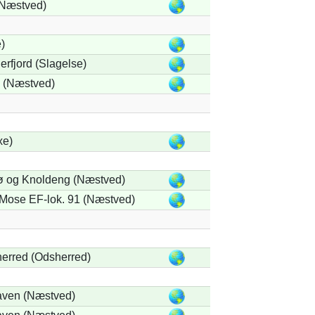
Næstved)
)
erfjord (Slagelse)
 (Næstved)
xe)
ø og Knoldeng (Næstved)
Mose EF-lok. 91 (Næstved)
erred (Odsherred)
ven (Næstved)