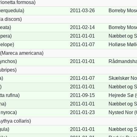
rionetta formosa)
uerquedula)
2011-03-26
Borreby Mose
a discors)
eata)
2011-02-14
Borreby Mose
pera)
2011-01-01
Næbbet og S
elope)
2011-01-07
Holløse Møll
(Mareca americana)
hynchos)
2011-01-01
Rådmandsha
ubripes)
a)
2011-01-07
Skælskør Nor
)
2011-01-01
Næbbet og S
a rufina)
2011-09-15
Hejrede Sø 
na)
2011-01-01
Næbbet og S
 nyroca)
2011-01-23
Nysted Nor 
thya collaris)
gula)
2011-01-01
Næbbet og S