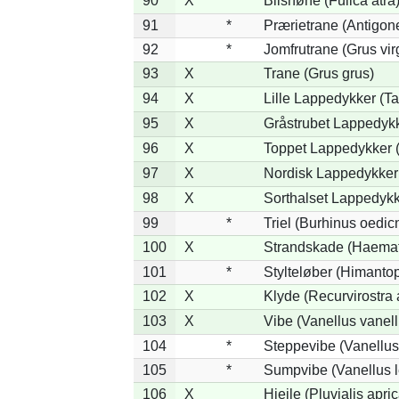
90
X
Blishøne (Fulica atra
91
*
Prærietrane (Antigon
92
*
Jomfrutrane (Grus vir
93
X
Trane (Grus grus)
94
X
Lille Lappedykker (Ta
95
X
Gråstrubet Lappedykk
96
X
Toppet Lappedykker (
97
X
Nordisk Lappedykker 
98
X
Sorthalset Lappedykke
99
*
Triel (Burhinus oedi
100
X
Strandskade (Haemat
101
*
Stylteløber (Himanto
102
X
Klyde (Recurvirostra 
103
X
Vibe (Vanellus vanell
104
*
Steppevibe (Vanellus
105
*
Sumpvibe (Vanellus l
106
X
Hjejle (Pluvialis apric