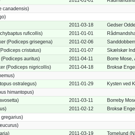
)
2011-01-01
Rådmandsha
e canadensis)
go)
2011-03-18
Gedser Odde
chybaptus ruficollis)
2011-01-01
Rådmandsha
er (Podiceps grisegena)
2011-02-06
Sanddobbern
Podiceps cristatus)
2011-01-07
Skælskør Ind
(Podiceps auritus)
2011-04-11
Borre Mose, 
r (Podiceps nigricollis)
2011-04-18
Broksø Enge
cnemus)
opus ostralegus)
2011-01-29
Kysten ved K
pus himantopus)
avosetta)
2011-03-11
Borreby Mose
us)
2011-02-12
Broksø Enge
 gregarius)
eucurus)
aria)
2011-03-19
Tornelund (