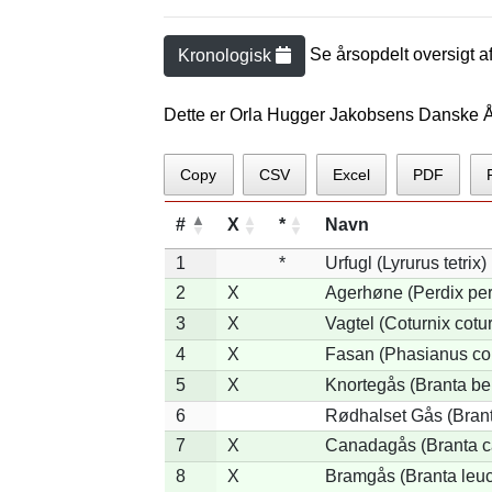
Se årsopdelt oversigt a
Kronologisk
Dette er Orla Hugger Jakobsens Danske Å
Copy
CSV
Excel
PDF
#
X
*
Navn
1
*
Urfugl (Lyrurus tetrix)
2
X
Agerhøne (Perdix per
3
X
Vagtel (Coturnix cotur
4
X
Fasan (Phasianus co
5
X
Knortegås (Branta ber
6
Rødhalset Gås (Branta
7
X
Canadagås (Branta c
8
X
Bramgås (Branta leuc