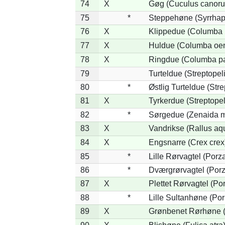
74
X
Gøg (Cuculus canoru
75
*
Steppehøne (Syrrhap
76
X
Klippedue (Columba l
77
X
Huldue (Columba oe
78
X
Ringdue (Columba p
79
Turteldue (Streptopeli
80
*
Østlig Turteldue (Stre
81
X
Tyrkerdue (Streptope
82
*
Sørgedue (Zenaida m
83
X
Vandrikse (Rallus aq
84
X
Engsnarre (Crex crex
85
*
Lille Rørvagtel (Porz
86
*
Dværgrørvagtel (Porz
87
X
Plettet Rørvagtel (P
88
*
Lille Sultanhøne (Por
89
X
Grønbenet Rørhøne (G