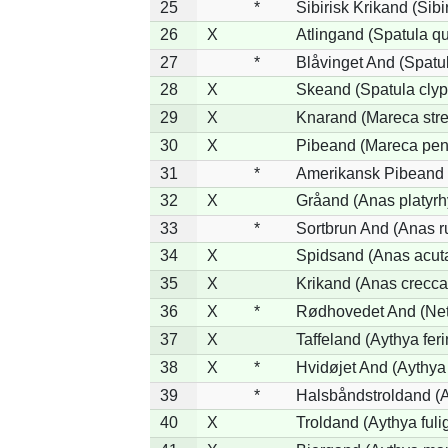
25
*
Sibirisk Krikand (Sibi
26
X
Atlingand (Spatula q
27
*
Blåvinget And (Spatul
28
X
Skeand (Spatula clyp
29
X
Knarand (Mareca stre
30
X
Pibeand (Mareca pen
31
*
Amerikansk Pibeand 
32
X
Gråand (Anas platyr
33
*
Sortbrun And (Anas r
34
X
Spidsand (Anas acut
35
X
Krikand (Anas crecca
36
X
*
Rødhovedet And (Nett
37
X
Taffeland (Aythya feri
38
X
*
Hvidøjet And (Aythya
39
*
Halsbåndstroldand (Ay
40
X
Troldand (Aythya fuli