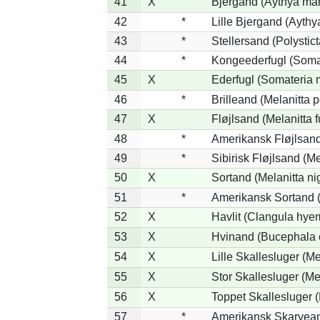
41
X
Bjergand (Aythya mar
42
*
Lille Bjergand (Aythya
43
*
Stellersand (Polysticta
44
*
Kongeederfugl (Somat
45
X
Ederfugl (Somateria 
46
*
Brilleand (Melanitta p
47
X
Fløjlsand (Melanitta 
48
*
Amerikansk Fløjlsand
49
*
Sibirisk Fløjlsand (Me
50
X
Sortand (Melanitta ni
51
*
Amerikansk Sortand (
52
X
Havlit (Clangula hyem
53
X
Hvinand (Bucephala 
54
X
Lille Skallesluger (Me
55
X
Stor Skallesluger (M
56
X
Toppet Skallesluger (
57
*
Amerikansk Skarvean