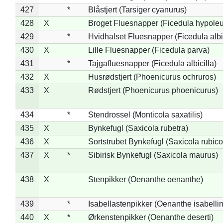
427
*
Blåstjert (Tarsiger cyanurus)
428
X
Broget Fluesnapper (Ficedula hypole
429
*
Hvidhalset Fluesnapper (Ficedula albic
430
X
Lille Fluesnapper (Ficedula parva)
431
*
Tajgafluesnapper (Ficedula albicilla)
432
X
Husrødstjert (Phoenicurus ochruros)
433
X
Rødstjert (Phoenicurus phoenicurus)
434
*
Stendrossel (Monticola saxatilis)
435
X
Bynkefugl (Saxicola rubetra)
436
X
Sortstrubet Bynkefugl (Saxicola rubico
437
X
*
Sibirisk Bynkefugl (Saxicola maurus)
438
X
Stenpikker (Oenanthe oenanthe)
439
*
Isabellastenpikker (Oenanthe isabelli
440
X
*
Ørkenstenpikker (Oenanthe deserti)