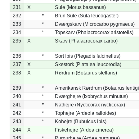
231
X
Sule (Morus bassanus)
232
*
Brun Sule (Sula leucogaster)
233
*
Dværgskarv (Microcarbo pygmaeus)
234
*
Topskarv (Phalacrocorax aristotelis)
235
X
Skarv (Phalacrocorax carbo)
236
*
Sort Ibis (Plegadis falcinellus)
237
X
Skestork (Platalea leucorodia)
238
X
Rørdrum (Botaurus stellaris)
239
*
Amerikansk Rørdrum (Botaurus lentig
240
*
Dværghejre (Ixobrychus minutus)
241
*
Nathejre (Nycticorax nycticorax)
242
*
Tophejre (Ardeola ralloides)
243
*
Kohejre (Bubulcus ibis)
244
X
Fiskehejre (Ardea cinerea)
245
*
Purpurhejre (Ardea purpurea)