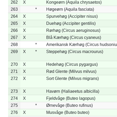
262
X
Kongeørn (Aquila chrysaetos)
263
*
Høgeørn (Aquila fasciata)
264
X
Spurvehøg (Accipiter nisus)
265
X
Duehøg (Accipiter gentilis)
266
X
Rørhøg (Circus aeruginosus)
267
X
Blå Kærhøg (Circus cyaneus)
268
*
Amerikansk Kærhøg (Circus hudsoniu
269
X
*
Steppehøg (Circus macrourus)
270
X
Hedehøg (Circus pygargus)
271
X
Rød Glente (Milvus milvus)
272
X
Sort Glente (Milvus migrans)
273
X
Havørn (Haliaeetus albicilla)
274
X
Fjeldvåge (Buteo lagopus)
275
*
Ørnevåge (Buteo rufinus)
276
X
Musvåge (Buteo buteo)