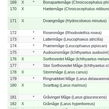
169
X
*
Bonapartemåge (Chroicocephalus phil
170
X
Hættemåge (Chroicocephalus ridibun
171
X
Dværgmåge (Hydrocoloeus minutus)
172
*
Rosenmåge (Rhodostethia rosea)
173
*
Lattermåge (Leucophaeus atricilla)
174
*
Præriemåge (Leucophaeus pipixcan)
175
*
Audouinsmåge (Ichthyaetus audouinii
176
X
Sorthovedet Måge (Ichthyaetus melan
177
*
Stor Sorthovedet Måge (Ichthyaetus ic
178
X
Stormmåge (Larus canus)
179
*
Ringnæbbet Måge (Larus delawarensi
180
X
Svartbag (Larus marinus)
181
*
Gråvinget Måge (Larus glaucescens)
182
X
Gråmåge (Larus hyperboreus)