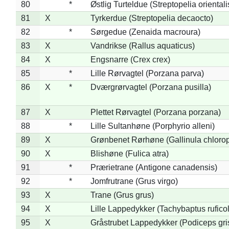
80
*
Østlig Turteldue (Streptopelia orientali
81
X
Tyrkerdue (Streptopelia decaocto)
82
*
Sørgedue (Zenaida macroura)
83
X
Vandrikse (Rallus aquaticus)
84
X
Engsnarre (Crex crex)
85
*
Lille Rørvagtel (Porzana parva)
86
X
*
Dværgrørvagtel (Porzana pusilla)
87
X
Plettet Rørvagtel (Porzana porzana)
88
*
Lille Sultanhøne (Porphyrio alleni)
89
X
Grønbenet Rørhøne (Gallinula chloro
90
X
Blishøne (Fulica atra)
91
*
Prærietrane (Antigone canadensis)
92
*
Jomfrutrane (Grus virgo)
93
X
Trane (Grus grus)
94
X
Lille Lappedykker (Tachybaptus ruficol
95
X
Gråstrubet Lappedykker (Podiceps gr