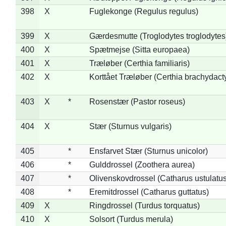
398
X
Fuglekonge (Regulus regulus)
399
X
Gærdesmutte (Troglodytes troglodytes
400
X
Spætmejse (Sitta europaea)
401
X
Træløber (Certhia familiaris)
402
X
Korttået Træløber (Certhia brachydact
403
X
*
Rosenstær (Pastor roseus)
404
X
Stær (Sturnus vulgaris)
405
*
Ensfarvet Stær (Sturnus unicolor)
406
*
Gulddrossel (Zoothera aurea)
407
*
Olivenskovdrossel (Catharus ustulatus
408
*
Eremitdrossel (Catharus guttatus)
409
X
Ringdrossel (Turdus torquatus)
410
X
Solsort (Turdus merula)