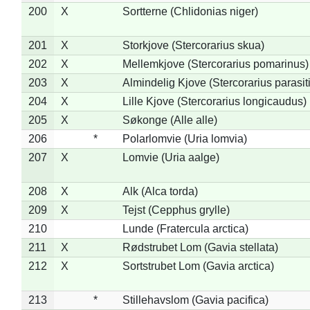
200
X
Sortterne (Chlidonias niger)
201
X
Storkjove (Stercorarius skua)
202
X
Mellemkjove (Stercorarius pomarinus)
203
X
Almindelig Kjove (Stercorarius parasit
204
X
Lille Kjove (Stercorarius longicaudus)
205
X
Søkonge (Alle alle)
206
*
Polarlomvie (Uria lomvia)
207
X
Lomvie (Uria aalge)
208
X
Alk (Alca torda)
209
X
Tejst (Cepphus grylle)
210
Lunde (Fratercula arctica)
211
X
Rødstrubet Lom (Gavia stellata)
212
X
Sortstrubet Lom (Gavia arctica)
213
*
Stillehavslom (Gavia pacifica)