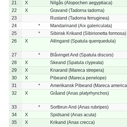
21
X
Nilgås (Alopochen aegyptiaca)
22
X
Gravand (Tadorna tadorna)
23
Rustand (Tadorna ferruginea)
24
*
Mandarinand (Aix galericulata)
25
*
Sibirisk Krikand (Sibirionetta formosa)
26
X
Atlingand (Spatula querquedula)
27
*
Blåvinget And (Spatula discors)
28
X
Skeand (Spatula clypeata)
29
X
Knarand (Mareca strepera)
30
X
Pibeand (Mareca penelope)
31
*
Amerikansk Pibeand (Mareca america
32
X
Gråand (Anas platyrhynchos)
33
*
Sortbrun And (Anas rubripes)
34
X
Spidsand (Anas acuta)
35
X
Krikand (Anas crecca)