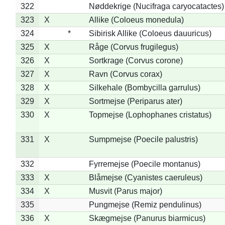
322
Nøddekrige (Nucifraga caryocatactes)
323
X
Allike (Coloeus monedula)
324
*
Sibirisk Allike (Coloeus dauuricus)
325
X
Råge (Corvus frugilegus)
326
X
Sortkrage (Corvus corone)
327
X
Ravn (Corvus corax)
328
X
Silkehale (Bombycilla garrulus)
329
X
Sortmejse (Periparus ater)
330
X
Topmejse (Lophophanes cristatus)
331
X
Sumpmejse (Poecile palustris)
332
Fyrremejse (Poecile montanus)
333
X
Blåmejse (Cyanistes caeruleus)
334
X
Musvit (Parus major)
335
Pungmejse (Remiz pendulinus)
336
X
Skægmejse (Panurus biarmicus)