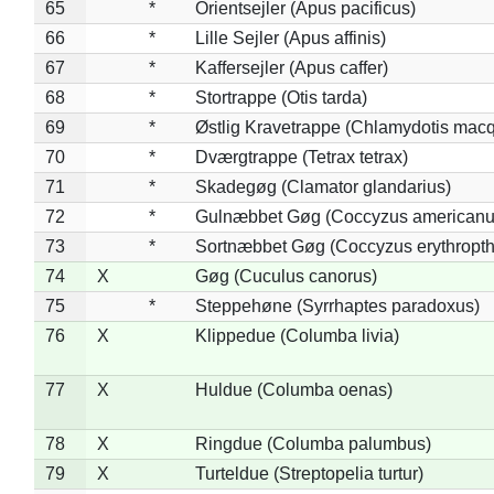
65
*
Orientsejler (Apus pacificus)
66
*
Lille Sejler (Apus affinis)
67
*
Kaffersejler (Apus caffer)
68
*
Stortrappe (Otis tarda)
69
*
Østlig Kravetrappe (Chlamydotis macq
70
*
Dværgtrappe (Tetrax tetrax)
71
*
Skadegøg (Clamator glandarius)
72
*
Gulnæbbet Gøg (Coccyzus americanu
73
*
Sortnæbbet Gøg (Coccyzus erythropt
74
X
Gøg (Cuculus canorus)
75
*
Steppehøne (Syrrhaptes paradoxus)
76
X
Klippedue (Columba livia)
77
X
Huldue (Columba oenas)
78
X
Ringdue (Columba palumbus)
79
X
Turteldue (Streptopelia turtur)