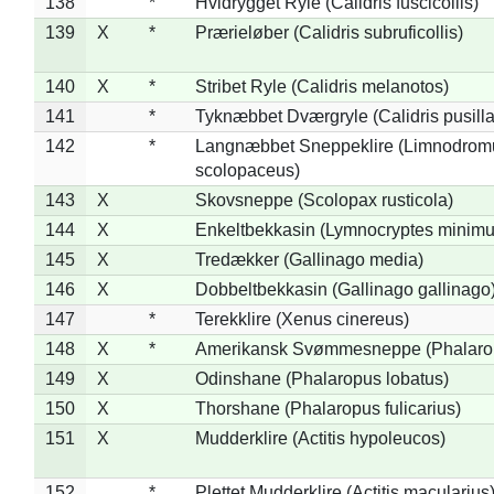
138
*
Hvidrygget Ryle (Calidris fuscicollis)
139
X
*
Prærieløber (Calidris subruficollis)
140
X
*
Stribet Ryle (Calidris melanotos)
141
*
Tyknæbbet Dværgryle (Calidris pusilla
142
*
Langnæbbet Sneppeklire (Limnodrom
scolopaceus)
143
X
Skovsneppe (Scolopax rusticola)
144
X
Enkeltbekkasin (Lymnocryptes minimu
145
X
Tredækker (Gallinago media)
146
X
Dobbeltbekkasin (Gallinago gallinago
147
*
Terekklire (Xenus cinereus)
148
X
*
Amerikansk Svømmesneppe (Phalaropu
149
X
Odinshane (Phalaropus lobatus)
150
X
Thorshane (Phalaropus fulicarius)
151
X
Mudderklire (Actitis hypoleucos)
152
*
Plettet Mudderklire (Actitis macularius