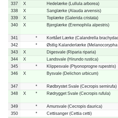
337
X
Hedelærke (Lullula arborea)
338
X
Sanglærke (Alauda arvensis)
339
X
Toplærke (Galerida cristata)
340
X
Bjerglærke (Eremophila alpestris)
341
*
Korttået Lærke (Calandrella brachydac
342
*
Østlig Kalanderlærke (Melanocorypha
343
X
Digesvale (Riparia riparia)
344
X
Landsvale (Hirundo rustica)
345
*
Klippesvale (Ptyonoprogne rupestris)
346
X
Bysvale (Delichon urbicum)
347
*
Rødbrystet Svale (Cecropis semirufa)
348
X
*
Rødrygget Svale (Cecropis rufula)
349
*
Amursvale (Cecropis daurica)
350
*
Cettisanger (Cettia cetti)