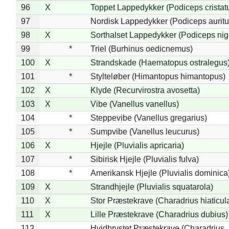
96
X
Toppet Lappedykker (Podiceps cristat
97
Nordisk Lappedykker (Podiceps auritu
98
X
Sorthalset Lappedykker (Podiceps nigri
99
*
Triel (Burhinus oedicnemus)
100
X
Strandskade (Haematopus ostralegus
101
*
Stylteløber (Himantopus himantopus)
102
X
Klyde (Recurvirostra avosetta)
103
X
Vibe (Vanellus vanellus)
104
*
Steppevibe (Vanellus gregarius)
105
*
Sumpvibe (Vanellus leucurus)
106
X
Hjejle (Pluvialis apricaria)
107
*
Sibirisk Hjejle (Pluvialis fulva)
108
*
Amerikansk Hjejle (Pluvialis dominica
109
X
Strandhjejle (Pluvialis squatarola)
110
X
Stor Præstekrave (Charadrius hiaticul
111
X
Lille Præstekrave (Charadrius dubius)
112
Hvidbrystet Præstekrave (Charadrius