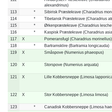
alexandrinus)
113
*
Sibirisk Præstekrave (Charadrius mon
114
*
Tibetansk Præstekrave (Charadrius atr
115
*
Ørkenpræstekrave (Charadrius leschen
116
*
Kaspisk Præstekrave (Charadrius asia
117
X
Pomeransfugl (Charadrius morinellus)
118
*
Bartramsklire (Bartramia longicauda)
119
X
Småspove (Numenius phaeopus)
120
X
Storspove (Numenius arquata)
121
X
Lille Kobbersneppe (Limosa lapponic
122
X
Stor Kobbersneppe (Limosa limosa)
123
*
Canadisk Kobbersneppe (Limosa hae