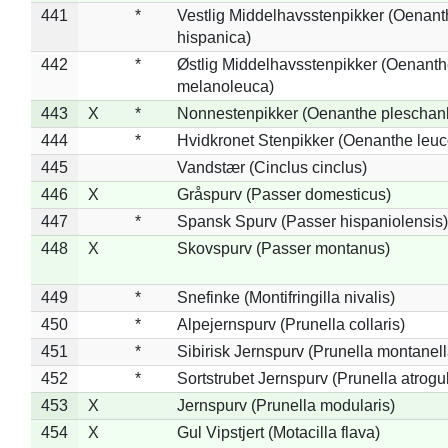
441
*
Vestlig Middelhavsstenpikker (Oenant
hispanica)
442
*
Østlig Middelhavsstenpikker (Oenant
melanoleuca)
443
X
*
Nonnestenpikker (Oenanthe pleschan
444
*
Hvidkronet Stenpikker (Oenanthe leu
445
Vandstær (Cinclus cinclus)
446
X
Gråspurv (Passer domesticus)
447
*
Spansk Spurv (Passer hispaniolensis)
448
X
Skovspurv (Passer montanus)
449
*
Snefinke (Montifringilla nivalis)
450
*
Alpejernspurv (Prunella collaris)
451
*
Sibirisk Jernspurv (Prunella montanell
452
*
Sortstrubet Jernspurv (Prunella atrogul
453
X
Jernspurv (Prunella modularis)
454
X
Gul Vipstjert (Motacilla flava)