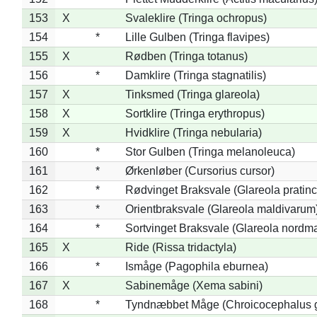
153
X
Svaleklire (Tringa ochropus)
154
*
Lille Gulben (Tringa flavipes)
155
X
Rødben (Tringa totanus)
156
*
Damklire (Tringa stagnatilis)
157
X
Tinksmed (Tringa glareola)
158
X
Sortklire (Tringa erythropus)
159
X
Hvidklire (Tringa nebularia)
160
*
Stor Gulben (Tringa melanoleuca)
161
*
Ørkenløber (Cursorius cursor)
162
*
Rødvinget Braksvale (Glareola pratinc
163
*
Orientbraksvale (Glareola maldivarum
164
*
Sortvinget Braksvale (Glareola nordm
165
X
Ride (Rissa tridactyla)
166
*
Ismåge (Pagophila eburnea)
167
X
Sabinemåge (Xema sabini)
168
*
Tyndnæbbet Måge (Chroicocephalus 