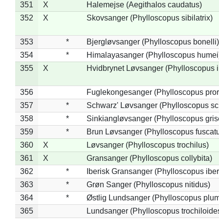
351
X
Halemejse (Aegithalos caudatus)
352
X
Skovsanger (Phylloscopus sibilatrix)
353
*
Bjergløvsanger (Phylloscopus bonelli)
354
*
Himalayasanger (Phylloscopus humei
355
X
Hvidbrynet Løvsanger (Phylloscopus i
356
Fuglekongesanger (Phylloscopus pror
357
*
Schwarz' Løvsanger (Phylloscopus sc
358
*
Sinkiangløvsanger (Phylloscopus gris
359
*
Brun Løvsanger (Phylloscopus fuscat
360
X
Løvsanger (Phylloscopus trochilus)
361
X
Gransanger (Phylloscopus collybita)
362
*
Iberisk Gransanger (Phylloscopus iber
363
*
Grøn Sanger (Phylloscopus nitidus)
364
*
Østlig Lundsanger (Phylloscopus plum
365
Lundsanger (Phylloscopus trochiloide