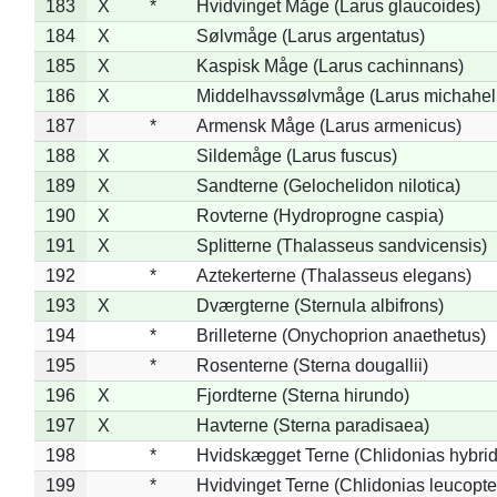
183
X
*
Hvidvinget Måge (Larus glaucoides)
184
X
Sølvmåge (Larus argentatus)
185
X
Kaspisk Måge (Larus cachinnans)
186
X
Middelhavssølvmåge (Larus michahell
187
*
Armensk Måge (Larus armenicus)
188
X
Sildemåge (Larus fuscus)
189
X
Sandterne (Gelochelidon nilotica)
190
X
Rovterne (Hydroprogne caspia)
191
X
Splitterne (Thalasseus sandvicensis)
192
*
Aztekerterne (Thalasseus elegans)
193
X
Dværgterne (Sternula albifrons)
194
*
Brilleterne (Onychoprion anaethetus)
195
*
Rosenterne (Sterna dougallii)
196
X
Fjordterne (Sterna hirundo)
197
X
Havterne (Sterna paradisaea)
198
*
Hvidskægget Terne (Chlidonias hybrid
199
*
Hvidvinget Terne (Chlidonias leucopte