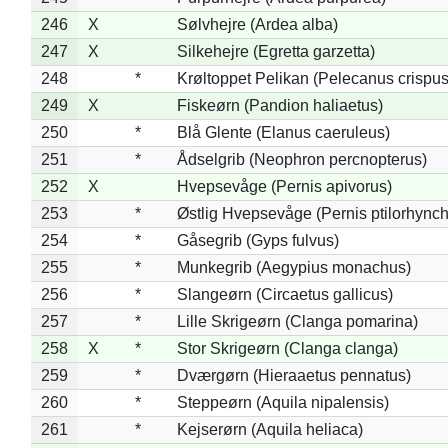
246
X
Sølvhejre (Ardea alba)
247
X
Silkehejre (Egretta garzetta)
248
*
Krøltoppet Pelikan (Pelecanus crispus
249
X
Fiskeørn (Pandion haliaetus)
250
*
Blå Glente (Elanus caeruleus)
251
*
Ådselgrib (Neophron percnopterus)
252
X
Hvepsevåge (Pernis apivorus)
253
*
Østlig Hvepsevåge (Pernis ptilorhync
254
*
Gåsegrib (Gyps fulvus)
255
*
Munkegrib (Aegypius monachus)
256
*
Slangeørn (Circaetus gallicus)
257
*
Lille Skrigeørn (Clanga pomarina)
258
X
*
Stor Skrigeørn (Clanga clanga)
259
*
Dværgørn (Hieraaetus pennatus)
260
*
Steppeørn (Aquila nipalensis)
261
*
Kejserørn (Aquila heliaca)