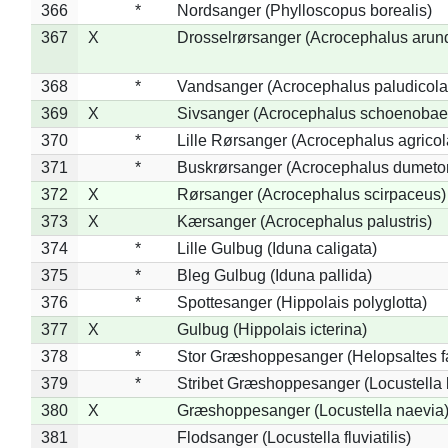
366
*
Nordsanger (Phylloscopus borealis)
367
X
Drosselrørsanger (Acrocephalus arun
368
*
Vandsanger (Acrocephalus paludicola
369
X
Sivsanger (Acrocephalus schoenobae
370
*
Lille Rørsanger (Acrocephalus agricol
371
*
Buskrørsanger (Acrocephalus dumeto
372
X
Rørsanger (Acrocephalus scirpaceus)
373
X
Kærsanger (Acrocephalus palustris)
374
*
Lille Gulbug (Iduna caligata)
375
*
Bleg Gulbug (Iduna pallida)
376
*
Spottesanger (Hippolais polyglotta)
377
X
Gulbug (Hippolais icterina)
378
*
Stor Græshoppesanger (Helopsaltes fa
379
*
Stribet Græshoppesanger (Locustella 
380
X
Græshoppesanger (Locustella naevia
381
Flodsanger (Locustella fluviatilis)