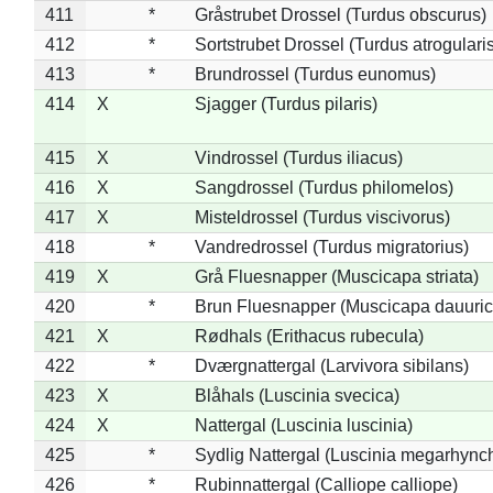
411
*
Gråstrubet Drossel (Turdus obscurus)
412
*
Sortstrubet Drossel (Turdus atrogularis
413
*
Brundrossel (Turdus eunomus)
414
X
Sjagger (Turdus pilaris)
415
X
Vindrossel (Turdus iliacus)
416
X
Sangdrossel (Turdus philomelos)
417
X
Misteldrossel (Turdus viscivorus)
418
*
Vandredrossel (Turdus migratorius)
419
X
Grå Fluesnapper (Muscicapa striata)
420
*
Brun Fluesnapper (Muscicapa dauuric
421
X
Rødhals (Erithacus rubecula)
422
*
Dværgnattergal (Larvivora sibilans)
423
X
Blåhals (Luscinia svecica)
424
X
Nattergal (Luscinia luscinia)
425
*
Sydlig Nattergal (Luscinia megarhync
426
*
Rubinnattergal (Calliope calliope)