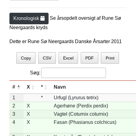
Se årsopdelt oversigt af
Rune Sø
Kronologisk
Neergaard
s kryds
Dette er Rune Sø Neergaards Danske Årsarter 2011
Copy
CSV
Excel
PDF
Print
Søg:
#
X
*
Navn
1
*
Urfugl (Lyrurus tetrix)
2
X
Agerhøne (Perdix perdix)
3
X
Vagtel (Coturnix coturnix)
4
X
Fasan (Phasianus colchicus)