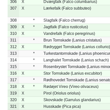
306
X
Dværgfalk (Falco columbarius)
307
X
Lærkefalk (Falco subbuteo)
308
*
Slagfalk (Falco cherrug)
309
X
*
Jagtfalk (Falco rusticolus)
310
X
Vandrefalk (Falco peregrinus)
311
*
Brun Tornskade (Lanius cristatus)
312
X
Rødrygget Tornskade (Lanius collurio)
313
*
Turkestantornskade (Lanius phoenicur
314
*
Langhalet Tornskade (Lanius schach)
315
*
Rosenbrystet Tornskade (Lanius minor
316
X
Stor Tornskade (Lanius excubitor)
317
*
Rødhovedet Tornskade (Lanius senato
318
X
*
Rødøjet Vireo (Vireo olivaceus)
319
X
Pirol (Oriolus oriolus)
320
X
Skovskade (Garrulus glandarius)
321
X
Husskade (Pica pica)