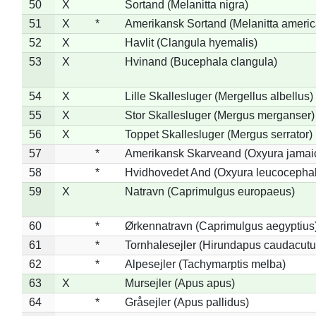
50
X
Sortand (Melanitta nigra)
51
X
*
Amerikansk Sortand (Melanitta ameri
52
X
Havlit (Clangula hyemalis)
53
X
Hvinand (Bucephala clangula)
54
X
Lille Skallesluger (Mergellus albellus)
55
X
Stor Skallesluger (Mergus merganser)
56
X
Toppet Skallesluger (Mergus serrator)
57
*
Amerikansk Skarveand (Oxyura jamai
58
*
Hvidhovedet And (Oxyura leucocepha
59
X
Natravn (Caprimulgus europaeus)
60
*
Ørkennatravn (Caprimulgus aegyptius
61
*
Tornhalesejler (Hirundapus caudacutu
62
*
Alpesejler (Tachymarptis melba)
63
X
Mursejler (Apus apus)
64
*
Gråsejler (Apus pallidus)