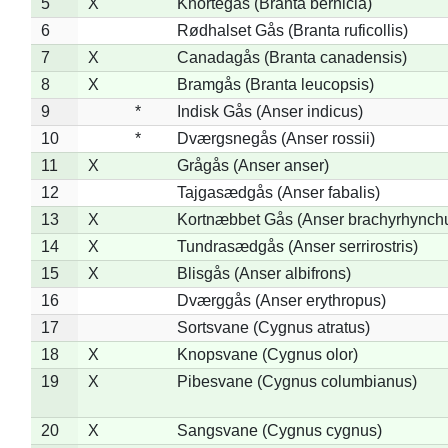
5
X
Knortegås (Branta bernicla)
6
Rødhalset Gås (Branta ruficollis)
7
X
Canadagås (Branta canadensis)
8
X
Bramgås (Branta leucopsis)
9
*
Indisk Gås (Anser indicus)
10
*
Dværgsnegås (Anser rossii)
11
X
Grågås (Anser anser)
12
Tajgasædgås (Anser fabalis)
13
X
Kortnæbbet Gås (Anser brachyrhynch
14
X
Tundrasædgås (Anser serrirostris)
15
X
Blisgås (Anser albifrons)
16
Dværggås (Anser erythropus)
17
Sortsvane (Cygnus atratus)
18
X
Knopsvane (Cygnus olor)
19
X
Pibesvane (Cygnus columbianus)
20
X
Sangsvane (Cygnus cygnus)