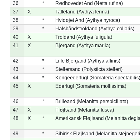
36
*
Rødhovedet And (Netta rufina)
37
X
Taffeland (Aythya ferina)
38
*
Hvidøjet And (Aythya nyroca)
39
*
Halsbåndstroldand (Aythya collaris)
40
X
Troldand (Aythya fuligula)
41
X
Bjergand (Aythya marila)
42
*
Lille Bjergand (Aythya affinis)
43
*
Stellersand (Polysticta stelleri)
44
*
Kongeederfugl (Somateria spectabilis
45
X
Ederfugl (Somateria mollissima)
46
*
Brilleand (Melanitta perspicillata)
47
X
Fløjlsand (Melanitta fusca)
48
X
*
Amerikansk Fløjlsand (Melanitta degla
49
*
Sibirisk Fløjlsand (Melanitta stejnegeri