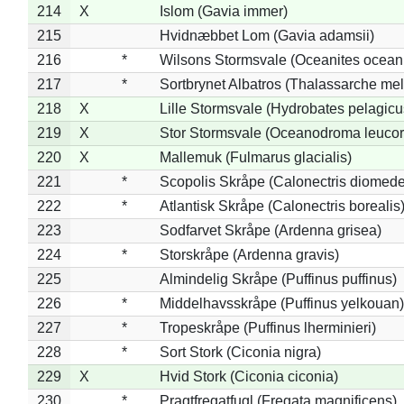
214
X
Islom (Gavia immer)
215
Hvidnæbbet Lom (Gavia adamsii)
216
*
Wilsons Stormsvale (Oceanites ocean
217
*
Sortbrynet Albatros (Thalassarche me
218
X
Lille Stormsvale (Hydrobates pelagicu
219
X
Stor Stormsvale (Oceanodroma leuco
220
X
Mallemuk (Fulmarus glacialis)
221
*
Scopolis Skråpe (Calonectris diomed
222
*
Atlantisk Skråpe (Calonectris borealis
223
Sodfarvet Skråpe (Ardenna grisea)
224
*
Storskråpe (Ardenna gravis)
225
Almindelig Skråpe (Puffinus puffinus)
226
*
Middelhavsskråpe (Puffinus yelkouan)
227
*
Tropeskråpe (Puffinus lherminieri)
228
*
Sort Stork (Ciconia nigra)
229
X
Hvid Stork (Ciconia ciconia)
230
*
Pragtfregatfugl (Fregata magnificens)