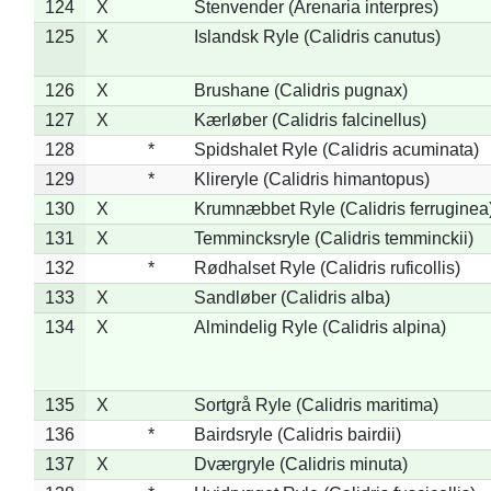
124
X
Stenvender (Arenaria interpres)
125
X
Islandsk Ryle (Calidris canutus)
126
X
Brushane (Calidris pugnax)
127
X
Kærløber (Calidris falcinellus)
128
*
Spidshalet Ryle (Calidris acuminata)
129
*
Klireryle (Calidris himantopus)
130
X
Krumnæbbet Ryle (Calidris ferruginea
131
X
Temmincksryle (Calidris temminckii)
132
*
Rødhalset Ryle (Calidris ruficollis)
133
X
Sandløber (Calidris alba)
134
X
Almindelig Ryle (Calidris alpina)
135
X
Sortgrå Ryle (Calidris maritima)
136
*
Bairdsryle (Calidris bairdii)
137
X
Dværgryle (Calidris minuta)