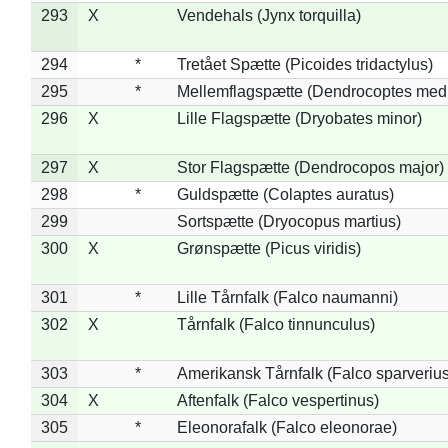
293
X
Vendehals (Jynx torquilla)
294
*
Tretået Spætte (Picoides tridactylus)
295
*
Mellemflagspætte (Dendrocoptes med
296
X
Lille Flagspætte (Dryobates minor)
297
X
Stor Flagspætte (Dendrocopos major)
298
*
Guldspætte (Colaptes auratus)
299
Sortspætte (Dryocopus martius)
300
X
Grønspætte (Picus viridis)
301
*
Lille Tårnfalk (Falco naumanni)
302
X
Tårnfalk (Falco tinnunculus)
303
*
Amerikansk Tårnfalk (Falco sparverius
304
X
Aftenfalk (Falco vespertinus)
305
*
Eleonorafalk (Falco eleonorae)