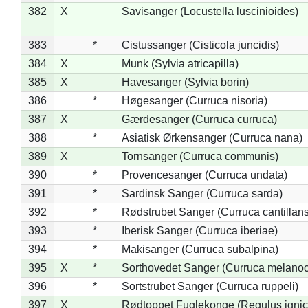
382
X
Savisanger (Locustella luscinioides)
383
*
Cistussanger (Cisticola juncidis)
384
X
Munk (Sylvia atricapilla)
385
X
Havesanger (Sylvia borin)
386
*
Høgesanger (Curruca nisoria)
387
X
Gærdesanger (Curruca curruca)
388
*
Asiatisk Ørkensanger (Curruca nana)
389
X
Tornsanger (Curruca communis)
390
*
Provencesanger (Curruca undata)
391
*
Sardinsk Sanger (Curruca sarda)
392
*
Rødstrubet Sanger (Curruca cantillans
393
*
Iberisk Sanger (Curruca iberiae)
394
*
Makisanger (Curruca subalpina)
395
X
*
Sorthovedet Sanger (Curruca melano
396
*
Sortstrubet Sanger (Curruca ruppeli)
397
X
Rødtoppet Fuglekonge (Regulus ignica