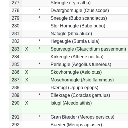
277
Slørugle (Tyto alba)
278
*
Dværghornugle (Otus scops)
279
*
Sneugle (Bubo scandiacus)
280
Stor Hornugle (Bubo bubo)
281
Natugle (Strix aluco)
282
*
Høgeugle (Surnia ulula)
283
X
*
Spurveugle (Glaucidium passerinum)
284
Kirkeugle (Athene noctua)
285
*
Perleugle (Aegolius funereus)
286
X
Skovhornugle (Asio otus)
287
X
Mosehornugle (Asio flammeus)
288
Hærfugl (Upupa epops)
289
*
Ellekrage (Coracias garrulus)
290
X
Isfugl (Alcedo atthis)
291
*
Grøn Biæder (Merops persicus)
292
Biæder (Merops apiaster)