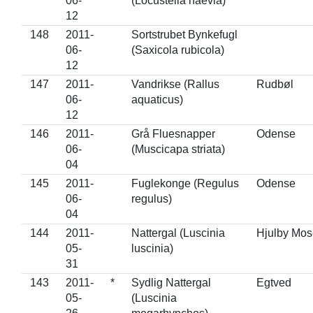
06-
(Locustella naevia)
12
148
2011-
Sortstrubet Bynkefugl
06-
(Saxicola rubicola)
12
147
2011-
Vandrikse (Rallus
Rudbøl
06-
aquaticus)
12
146
2011-
Grå Fluesnapper
Odense
06-
(Muscicapa striata)
04
145
2011-
Fuglekonge (Regulus
Odense
06-
regulus)
04
144
2011-
Nattergal (Luscinia
Hjulby Mos
05-
luscinia)
31
143
2011-
*
Sydlig Nattergal
Egtved
05-
(Luscinia