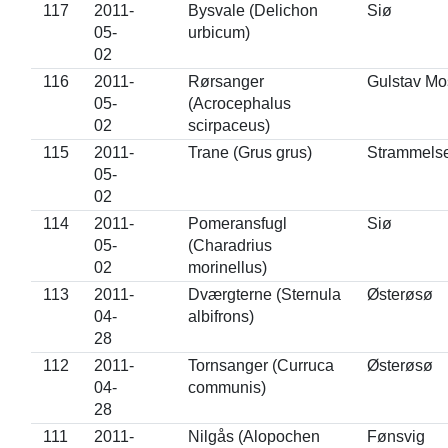
117
2011-
Bysvale (Delichon
Siø
05-
urbicum)
02
116
2011-
Rørsanger
Gulstav Mo
05-
(Acrocephalus
02
scirpaceus)
115
2011-
Trane (Grus grus)
Strammels
05-
02
114
2011-
Pomeransfugl
Siø
05-
(Charadrius
02
morinellus)
113
2011-
Dværgterne (Sternula
Østerøsø
04-
albifrons)
28
112
2011-
Tornsanger (Curruca
Østerøsø
04-
communis)
28
111
2011-
Nilgås (Alopochen
Fønsvig