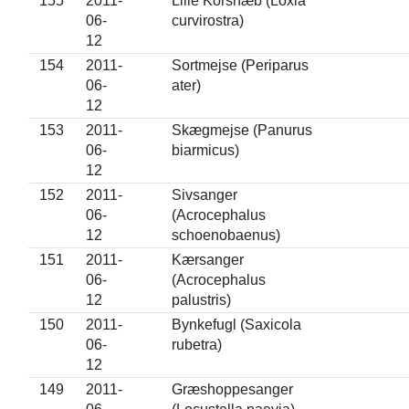
155
2011-
Lille Korsnæb (Loxia
06-
curvirostra)
12
154
2011-
Sortmejse (Periparus
06-
ater)
12
153
2011-
Skægmejse (Panurus
06-
biarmicus)
12
152
2011-
Sivsanger
06-
(Acrocephalus
12
schoenobaenus)
151
2011-
Kærsanger
06-
(Acrocephalus
12
palustris)
150
2011-
Bynkefugl (Saxicola
06-
rubetra)
12
149
2011-
Græshoppesanger