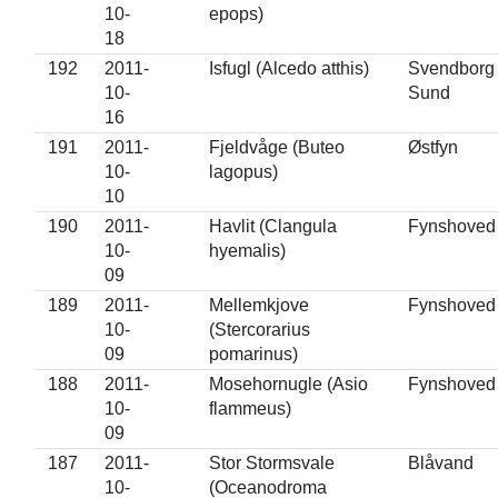
10-
epops)
18
192
2011-
Isfugl (Alcedo atthis)
Svendborg
10-
Sund
16
191
2011-
Fjeldvåge (Buteo
Østfyn
10-
lagopus)
10
190
2011-
Havlit (Clangula
Fynshoved
10-
hyemalis)
09
189
2011-
Mellemkjove
Fynshoved
10-
(Stercorarius
09
pomarinus)
188
2011-
Mosehornugle (Asio
Fynshoved
10-
flammeus)
09
187
2011-
Stor Stormsvale
Blåvand
10-
(Oceanodroma