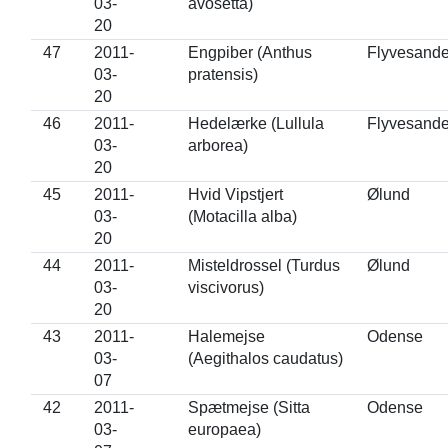
03-
avosetta)
20
47
2011-
Engpiber (Anthus
Flyvesande
03-
pratensis)
20
46
2011-
Hedelærke (Lullula
Flyvesande
03-
arborea)
20
45
2011-
Hvid Vipstjert
Ølund
03-
(Motacilla alba)
20
44
2011-
Misteldrossel (Turdus
Ølund
03-
viscivorus)
20
43
2011-
Halemejse
Odense
03-
(Aegithalos caudatus)
07
42
2011-
Spætmejse (Sitta
Odense
03-
europaea)