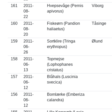
161
2011-
Hvepsevåge (Pernis
Viborg
08-
apivorus)
22
160
2011-
Fiskeørn (Pandion
Tåsinge
08-
haliaetus)
20
159
2011-
Sortklire (Tringa
Ølund
06-
erythropus)
26
158
2011-
Topmejse
06-
(Lophophanes
13
cristatus)
157
2011-
Blåhals (Luscinia
06-
svecica)
12
156
2011-
Bomlærke (Emberiza
06-
calandra)
12