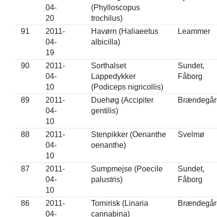
04-
(Phylloscopus
20
trochilus)
91
2011-
Havørn (Haliaeetus
Leammer
04-
albicilla)
19
90
2011-
Sorthalset
Sundet,
04-
Lappedykker
Fåborg
10
(Podiceps nigricollis)
89
2011-
Duehøg (Accipiter
Brændegår
04-
gentilis)
10
88
2011-
Stenpikker (Oenanthe
Svelmø
04-
oenanthe)
10
87
2011-
Sumpmejse (Poecile
Sundet,
04-
palustris)
Fåborg
10
86
2011-
Tornirisk (Linaria
Brændegår
04-
cannabina)