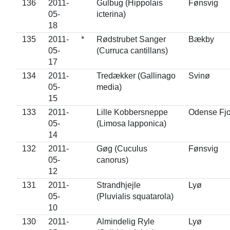
136
2011-
Gulbug (Hippolais
Fønsvig
05-
icterina)
18
135
2011-
*
Rødstrubet Sanger
Bækby
05-
(Curruca cantillans)
17
134
2011-
Tredækker (Gallinago
Svinø
05-
media)
15
133
2011-
Lille Kobbersneppe
Odense Fjo
05-
(Limosa lapponica)
14
132
2011-
Gøg (Cuculus
Fønsvig
05-
canorus)
12
131
2011-
Strandhjejle
Lyø
05-
(Pluvialis squatarola)
10
130
2011-
Almindelig Ryle
Lyø