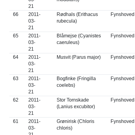
21
66
2011-
Rødhals (Erithacus
Fynshoved
03-
rubecula)
21
65
2011-
Blåmejse (Cyanistes
Fynshoved
03-
caeruleus)
21
64
2011-
Musvit (Parus major)
Fynshoved
03-
21
63
2011-
Bogfinke (Fringilla
Fynshoved
03-
coelebs)
21
62
2011-
Stor Tornskade
Fynshoved
03-
(Lanius excubitor)
21
61
2011-
Grønirisk (Chloris
Fynshoved
03-
chloris)
21