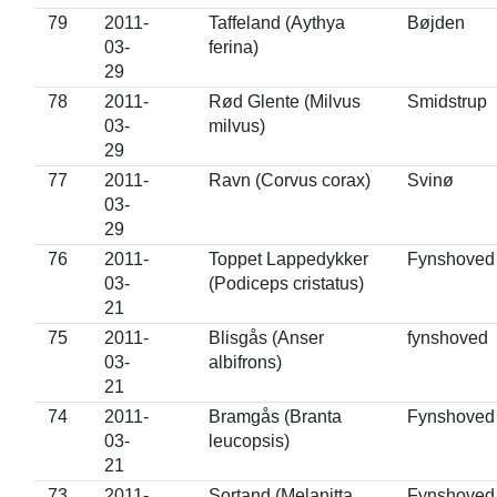
79
2011-
Taffeland (Aythya
Bøjden
03-
ferina)
29
78
2011-
Rød Glente (Milvus
Smidstrup
03-
milvus)
29
77
2011-
Ravn (Corvus corax)
Svinø
03-
29
76
2011-
Toppet Lappedykker
Fynshoved
03-
(Podiceps cristatus)
21
75
2011-
Blisgås (Anser
fynshoved
03-
albifrons)
21
74
2011-
Bramgås (Branta
Fynshoved
03-
leucopsis)
21
73
2011-
Sortand (Melanitta
Fynshoved