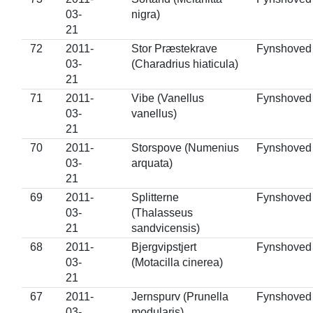
03-
nigra)
21
72
2011-
Stor Præstekrave
Fynshoved
03-
(Charadrius hiaticula)
21
71
2011-
Vibe (Vanellus
Fynshoved
03-
vanellus)
21
70
2011-
Storspove (Numenius
Fynshoved
03-
arquata)
21
69
2011-
Splitterne
Fynshoved
03-
(Thalasseus
21
sandvicensis)
68
2011-
Bjergvipstjert
Fynshoved
03-
(Motacilla cinerea)
21
67
2011-
Jernspurv (Prunella
Fynshoved
03-
modularis)