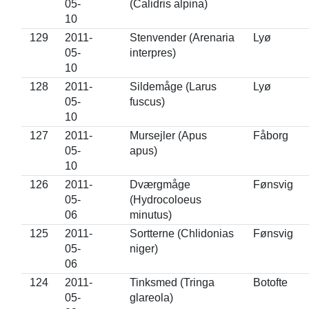
05-
(Calidris alpina)
10
129
2011-
Stenvender (Arenaria
Lyø
05-
interpres)
10
128
2011-
Sildemåge (Larus
Lyø
05-
fuscus)
10
127
2011-
Mursejler (Apus
Fåborg
05-
apus)
10
126
2011-
Dværgmåge
Fønsvig
05-
(Hydrocoloeus
06
minutus)
125
2011-
Sortterne (Chlidonias
Fønsvig
05-
niger)
06
124
2011-
Tinksmed (Tringa
Botofte
05-
glareola)