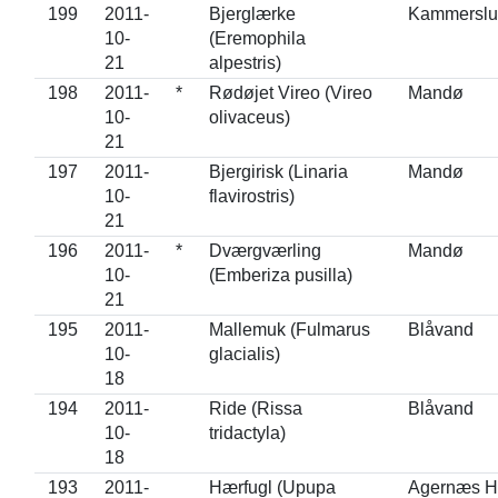
199
2011-
Bjerglærke
Kammerslu
10-
(Eremophila
21
alpestris)
198
2011-
*
Rødøjet Vireo (Vireo
Mandø
10-
olivaceus)
21
197
2011-
Bjergirisk (Linaria
Mandø
10-
flavirostris)
21
196
2011-
*
Dværgværling
Mandø
10-
(Emberiza pusilla)
21
195
2011-
Mallemuk (Fulmarus
Blåvand
10-
glacialis)
18
194
2011-
Ride (Rissa
Blåvand
10-
tridactyla)
18
193
2011-
Hærfugl (Upupa
Agernæs H