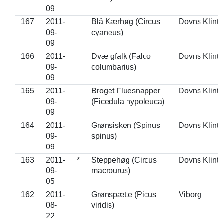
09
167
2011-
Blå Kærhøg (Circus
Dovns Klin
09-
cyaneus)
09
166
2011-
Dværgfalk (Falco
Dovns Klin
09-
columbarius)
09
165
2011-
Broget Fluesnapper
Dovns Klin
09-
(Ficedula hypoleuca)
09
164
2011-
Grønsisken (Spinus
Dovns Klin
09-
spinus)
09
163
2011-
*
Steppehøg (Circus
Dovns Klin
09-
macrourus)
05
162
2011-
Grønspætte (Picus
Viborg
08-
viridis)
22