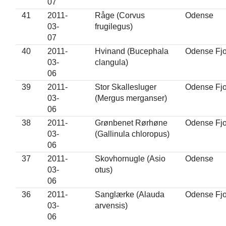
07
41
2011-
Råge (Corvus
Odense
03-
frugilegus)
07
40
2011-
Hvinand (Bucephala
Odense Fjo
03-
clangula)
06
39
2011-
Stor Skallesluger
Odense Fjo
03-
(Mergus merganser)
06
38
2011-
Grønbenet Rørhøne
Odense Fjo
03-
(Gallinula chloropus)
06
37
2011-
Skovhornugle (Asio
Odense
03-
otus)
06
36
2011-
Sanglærke (Alauda
Odense Fjo
03-
arvensis)
06