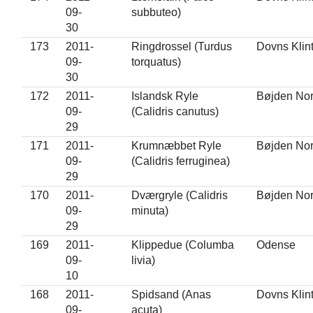
09-
subbuteo)
30
173
2011-
Ringdrossel (Turdus
Dovns Klin
09-
torquatus)
30
172
2011-
Islandsk Ryle
Bøjden No
09-
(Calidris canutus)
29
171
2011-
Krumnæbbet Ryle
Bøjden No
09-
(Calidris ferruginea)
29
170
2011-
Dværgryle (Calidris
Bøjden No
09-
minuta)
29
169
2011-
Klippedue (Columba
Odense
09-
livia)
10
168
2011-
Spidsand (Anas
Dovns Klin
09-
acuta)