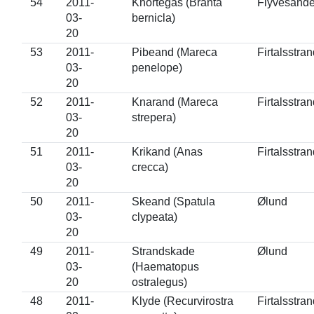
54
2011-
Knortegås (Branta
Flyvesande
03-
bernicla)
20
53
2011-
Pibeand (Mareca
Firtalsstra
03-
penelope)
20
52
2011-
Knarand (Mareca
Firtalsstra
03-
strepera)
20
51
2011-
Krikand (Anas
Firtalsstra
03-
crecca)
20
50
2011-
Skeand (Spatula
Ølund
03-
clypeata)
20
49
2011-
Strandskade
Ølund
03-
(Haematopus
20
ostralegus)
48
2011-
Klyde (Recurvirostra
Firtalsstra