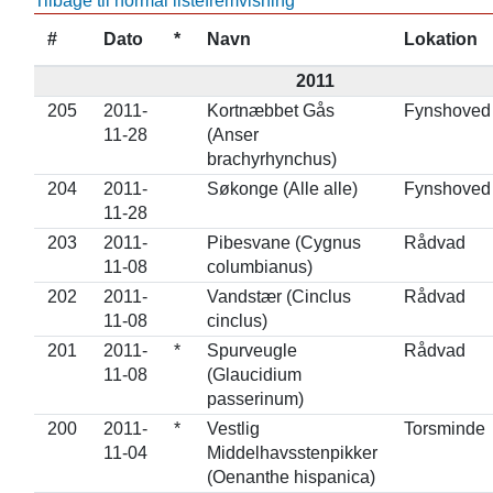
Tilbage til normal listefremvisning
#
Dato
*
Navn
Lokation
2011
205
2011-
Kortnæbbet Gås
Fynshoved
11-28
(Anser
brachyrhynchus)
204
2011-
Søkonge (Alle alle)
Fynshoved
11-28
203
2011-
Pibesvane (Cygnus
Rådvad
11-08
columbianus)
202
2011-
Vandstær (Cinclus
Rådvad
11-08
cinclus)
201
2011-
*
Spurveugle
Rådvad
11-08
(Glaucidium
passerinum)
200
2011-
*
Vestlig
Torsminde
11-04
Middelhavsstenpikker
(Oenanthe hispanica)