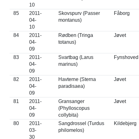
10
85
2011-
Skovspurv (Passer
Fåborg
04-
montanus)
10
84
2011-
Rødben (Tringa
Jøvet
04-
totanus)
09
83
2011-
Svartbag (Larus
Fynshoved
04-
marinus)
09
82
2011-
Havterne (Sterna
Jøvet
04-
paradisaea)
09
81
2011-
Gransanger
Jøvet
04-
(Phylloscopus
09
collybita)
80
2011-
Sangdrossel (Turdus
Kildebjerg
03-
philomelos)
30