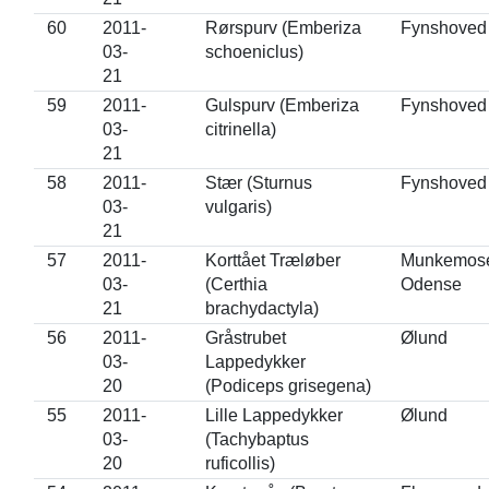
60
2011-
Rørspurv (Emberiza
Fynshoved
03-
schoeniclus)
21
59
2011-
Gulspurv (Emberiza
Fynshoved
03-
citrinella)
21
58
2011-
Stær (Sturnus
Fynshoved
03-
vulgaris)
21
57
2011-
Korttået Træløber
Munkemos
03-
(Certhia
Odense
21
brachydactyla)
56
2011-
Gråstrubet
Ølund
03-
Lappedykker
20
(Podiceps grisegena)
55
2011-
Lille Lappedykker
Ølund
03-
(Tachybaptus
20
ruficollis)