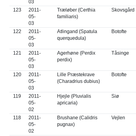
03
123
2011-
Træløber (Certhia
Skovsgård
05-
familiaris)
03
122
2011-
Atlingand (Spatula
Botofte
05-
querquedula)
03
121
2011-
Agerhøne (Perdix
Tåsinge
05-
perdix)
03
120
2011-
Lille Præstekrave
Botofte
05-
(Charadrius dubius)
03
119
2011-
Hjejle (Pluvialis
Siø
05-
apricaria)
02
118
2011-
Brushane (Calidris
Vejlen
05-
pugnax)
02