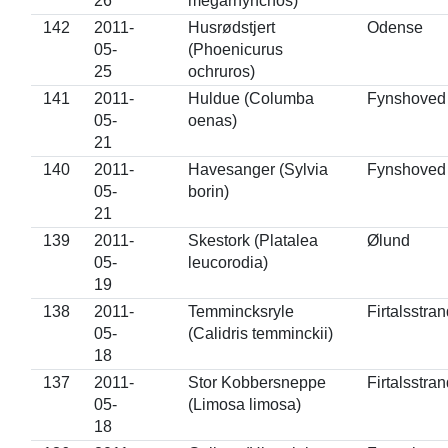
26
megarhynchos)
142
2011-
Husrødstjert
Odense
05-
(Phoenicurus
25
ochruros)
141
2011-
Huldue (Columba
Fynshoved
05-
oenas)
21
140
2011-
Havesanger (Sylvia
Fynshoved
05-
borin)
21
139
2011-
Skestork (Platalea
Ølund
05-
leucorodia)
19
138
2011-
Temmincksryle
Firtalsstra
05-
(Calidris temminckii)
18
137
2011-
Stor Kobbersneppe
Firtalsstra
05-
(Limosa limosa)
18