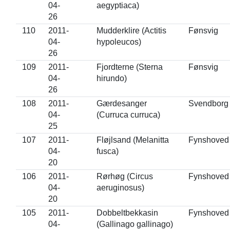
04-
aegyptiaca)
26
110
2011-
Mudderklire (Actitis
Fønsvig
04-
hypoleucos)
26
109
2011-
Fjordterne (Sterna
Fønsvig
04-
hirundo)
26
108
2011-
Gærdesanger
Svendborg
04-
(Curruca curruca)
25
107
2011-
Fløjlsand (Melanitta
Fynshoved
04-
fusca)
20
106
2011-
Rørhøg (Circus
Fynshoved
04-
aeruginosus)
20
105
2011-
Dobbeltbekkasin
Fynshoved
04-
(Gallinago gallinago)