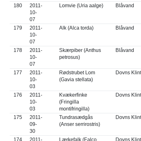
180
2011-
Lomvie (Uria aalge)
Blåvand
10-
07
179
2011-
Alk (Alca torda)
Blåvand
10-
07
178
2011-
Skærpiber (Anthus
Blåvand
10-
petrosus)
07
177
2011-
Rødstrubet Lom
Dovns Klin
10-
(Gavia stellata)
03
176
2011-
Kvækerfinke
Dovns Klin
10-
(Fringilla
03
montifringilla)
175
2011-
Tundrasædgås
Dovns Klin
09-
(Anser serrirostris)
30
174
2011-
Lærkefalk (Falco
Dovns Klin