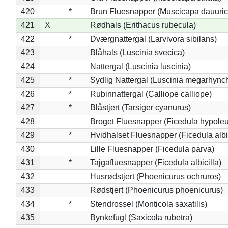
420
*
Brun Fluesnapper (Muscicapa dauuric
421
X
Rødhals (Erithacus rubecula)
422
*
Dværgnattergal (Larvivora sibilans)
423
Blåhals (Luscinia svecica)
424
Nattergal (Luscinia luscinia)
425
*
Sydlig Nattergal (Luscinia megarhync
426
*
Rubinnattergal (Calliope calliope)
427
*
Blåstjert (Tarsiger cyanurus)
428
Broget Fluesnapper (Ficedula hypole
429
*
Hvidhalset Fluesnapper (Ficedula albic
430
Lille Fluesnapper (Ficedula parva)
431
*
Tajgafluesnapper (Ficedula albicilla)
432
Husrødstjert (Phoenicurus ochruros)
433
Rødstjert (Phoenicurus phoenicurus)
434
*
Stendrossel (Monticola saxatilis)
435
Bynkefugl (Saxicola rubetra)