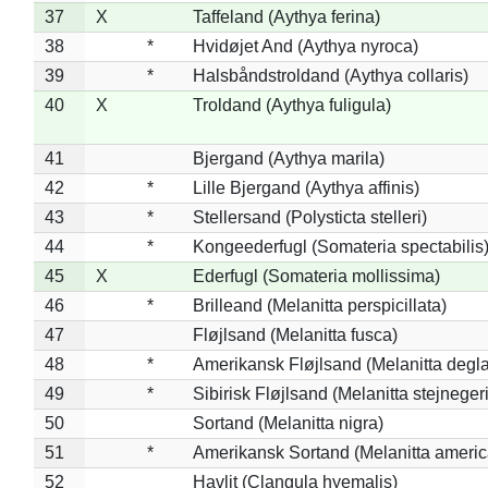
37
X
Taffeland (Aythya ferina)
38
*
Hvidøjet And (Aythya nyroca)
39
*
Halsbåndstroldand (Aythya collaris)
40
X
Troldand (Aythya fuligula)
41
Bjergand (Aythya marila)
42
*
Lille Bjergand (Aythya affinis)
43
*
Stellersand (Polysticta stelleri)
44
*
Kongeederfugl (Somateria spectabilis
45
X
Ederfugl (Somateria mollissima)
46
*
Brilleand (Melanitta perspicillata)
47
Fløjlsand (Melanitta fusca)
48
*
Amerikansk Fløjlsand (Melanitta degla
49
*
Sibirisk Fløjlsand (Melanitta stejnegeri
50
Sortand (Melanitta nigra)
51
*
Amerikansk Sortand (Melanitta ameri
52
Havlit (Clangula hyemalis)