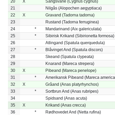
20
X
Sangsvane (Cygnus cygnus)
21
Nilgås (Alopochen aegyptiaca)
22
X
Gravand (Tadorna tadorna)
23
Rustand (Tadorna ferruginea)
24
*
Mandarinand (Aix galericulata)
25
*
Sibirisk Krikand (Sibirionetta formosa)
26
Atlingand (Spatula querquedula)
27
*
Blåvinget And (Spatula discors)
28
Skeand (Spatula clypeata)
29
Knarand (Mareca strepera)
30
X
Pibeand (Mareca penelope)
31
*
Amerikansk Pibeand (Mareca america
32
X
Gråand (Anas platyrhynchos)
33
*
Sortbrun And (Anas rubripes)
34
Spidsand (Anas acuta)
35
X
Krikand (Anas crecca)
36
*
Rødhovedet And (Netta rufina)