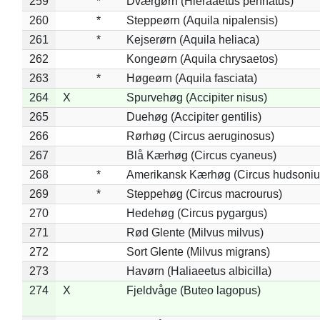
259
*
Dværgørn (Hieraaetus pennatus)
260
*
Steppeørn (Aquila nipalensis)
261
*
Kejserørn (Aquila heliaca)
262
Kongeørn (Aquila chrysaetos)
263
*
Høgeørn (Aquila fasciata)
264
X
Spurvehøg (Accipiter nisus)
265
Duehøg (Accipiter gentilis)
266
Rørhøg (Circus aeruginosus)
267
Blå Kærhøg (Circus cyaneus)
268
*
Amerikansk Kærhøg (Circus hudsoniu
269
*
Steppehøg (Circus macrourus)
270
Hedehøg (Circus pygargus)
271
Rød Glente (Milvus milvus)
272
Sort Glente (Milvus migrans)
273
Havørn (Haliaeetus albicilla)
274
X
Fjeldvåge (Buteo lagopus)