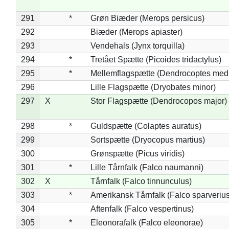
291
*
Grøn Biæder (Merops persicus)
292
Biæder (Merops apiaster)
293
Vendehals (Jynx torquilla)
294
*
Tretået Spætte (Picoides tridactylus)
295
*
Mellemflagspætte (Dendrocoptes med
296
Lille Flagspætte (Dryobates minor)
297
X
Stor Flagspætte (Dendrocopos major)
298
*
Guldspætte (Colaptes auratus)
299
Sortspætte (Dryocopus martius)
300
Grønspætte (Picus viridis)
301
*
Lille Tårnfalk (Falco naumanni)
302
X
Tårnfalk (Falco tinnunculus)
303
*
Amerikansk Tårnfalk (Falco sparverius
304
Aftenfalk (Falco vespertinus)
305
*
Eleonorafalk (Falco eleonorae)