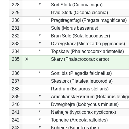
228
*
Sort Stork (Ciconia nigra)
229
Hvid Stork (Ciconia ciconia)
230
*
Pragtfregatfugl (Fregata magnificens)
231
Sule (Morus bassanus)
232
*
Brun Sule (Sula leucogaster)
233
*
Dværgskarv (Microcarbo pygmaeus)
234
*
Topskarv (Phalacrocorax aristotelis)
235
X
Skarv (Phalacrocorax carbo)
236
*
Sort Ibis (Plegadis falcinellus)
237
Skestork (Platalea leucorodia)
238
Rørdrum (Botaurus stellaris)
239
*
Amerikansk Rørdrum (Botaurus lentig
240
*
Dværghejre (Ixobrychus minutus)
241
*
Nathejre (Nycticorax nycticorax)
242
*
Tophejre (Ardeola ralloides)
243
*
Kohejre (Bubulcus ibis)