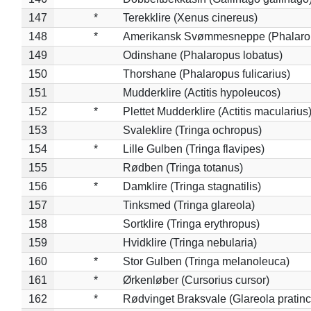
147
*
Terekklire (Xenus cinereus)
148
*
Amerikansk Svømmesneppe (Phalaropu
149
Odinshane (Phalaropus lobatus)
150
Thorshane (Phalaropus fulicarius)
151
Mudderklire (Actitis hypoleucos)
152
*
Plettet Mudderklire (Actitis macularius
153
Svaleklire (Tringa ochropus)
154
*
Lille Gulben (Tringa flavipes)
155
Rødben (Tringa totanus)
156
*
Damklire (Tringa stagnatilis)
157
Tinksmed (Tringa glareola)
158
Sortklire (Tringa erythropus)
159
Hvidklire (Tringa nebularia)
160
*
Stor Gulben (Tringa melanoleuca)
161
*
Ørkenløber (Cursorius cursor)
162
*
Rødvinget Braksvale (Glareola pratinc