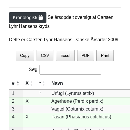
Se årsopdelt oversigt af
Carsten
Kronologisk
Lyhr Hansen
s kryds
Dette er Carsten Lyhr Hansens Danske Årsarter 2009
Copy
CSV
Excel
PDF
Print
Søg:
#
X
*
Navn
1
*
Urfugl (Lyrurus tetrix)
2
X
Agerhøne (Perdix perdix)
3
Vagtel (Coturnix coturnix)
4
X
Fasan (Phasianus colchicus)