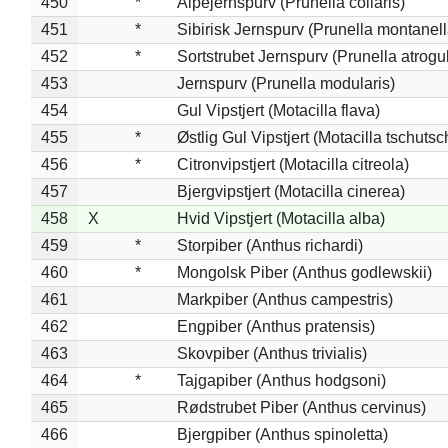
450
*
Alpejernspurv (Prunella collaris)
451
*
Sibirisk Jernspurv (Prunella montanell
452
*
Sortstrubet Jernspurv (Prunella atrogul
453
Jernspurv (Prunella modularis)
454
Gul Vipstjert (Motacilla flava)
455
*
Østlig Gul Vipstjert (Motacilla tschuts
456
*
Citronvipstjert (Motacilla citreola)
457
Bjergvipstjert (Motacilla cinerea)
458
X
Hvid Vipstjert (Motacilla alba)
459
*
Storpiber (Anthus richardi)
460
*
Mongolsk Piber (Anthus godlewskii)
461
Markpiber (Anthus campestris)
462
Engpiber (Anthus pratensis)
463
Skovpiber (Anthus trivialis)
464
*
Tajgapiber (Anthus hodgsoni)
465
Rødstrubet Piber (Anthus cervinus)
466
Bjergpiber (Anthus spinoletta)