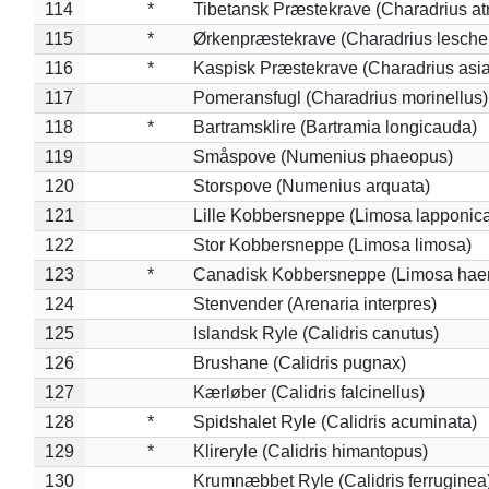
114
*
Tibetansk Præstekrave (Charadrius atr
115
*
Ørkenpræstekrave (Charadrius leschen
116
*
Kaspisk Præstekrave (Charadrius asia
117
Pomeransfugl (Charadrius morinellus)
118
*
Bartramsklire (Bartramia longicauda)
119
Småspove (Numenius phaeopus)
120
Storspove (Numenius arquata)
121
Lille Kobbersneppe (Limosa lapponic
122
Stor Kobbersneppe (Limosa limosa)
123
*
Canadisk Kobbersneppe (Limosa hae
124
Stenvender (Arenaria interpres)
125
Islandsk Ryle (Calidris canutus)
126
Brushane (Calidris pugnax)
127
Kærløber (Calidris falcinellus)
128
*
Spidshalet Ryle (Calidris acuminata)
129
*
Klireryle (Calidris himantopus)
130
Krumnæbbet Ryle (Calidris ferruginea