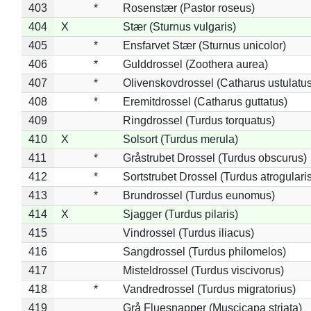
403
*
Rosenstær (Pastor roseus)
404
X
Stær (Sturnus vulgaris)
405
*
Ensfarvet Stær (Sturnus unicolor)
406
*
Gulddrossel (Zoothera aurea)
407
*
Olivenskovdrossel (Catharus ustulatus
408
*
Eremitdrossel (Catharus guttatus)
409
Ringdrossel (Turdus torquatus)
410
X
Solsort (Turdus merula)
411
*
Gråstrubet Drossel (Turdus obscurus)
412
*
Sortstrubet Drossel (Turdus atrogularis
413
*
Brundrossel (Turdus eunomus)
414
X
Sjagger (Turdus pilaris)
415
Vindrossel (Turdus iliacus)
416
Sangdrossel (Turdus philomelos)
417
Misteldrossel (Turdus viscivorus)
418
*
Vandredrossel (Turdus migratorius)
419
Grå Fluesnapper (Muscicapa striata)