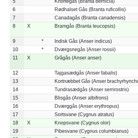
5
Knortegås (Branta bernicla)
6
Rødhalset Gås (Branta ruficollis)
7
Canadagås (Branta canadensis)
8
X
Bramgås (Branta leucopsis)
9
*
Indisk Gås (Anser indicus)
10
*
Dværgsnegås (Anser rossii)
11
X
Grågås (Anser anser)
12
Tajgasædgås (Anser fabalis)
13
Kortnæbbet Gås (Anser brachyrhynch
14
Tundrasædgås (Anser serrirostris)
15
Blisgås (Anser albifrons)
16
Dværggås (Anser erythropus)
17
Sortsvane (Cygnus atratus)
18
X
Knopsvane (Cygnus olor)
19
Pibesvane (Cygnus columbianus)