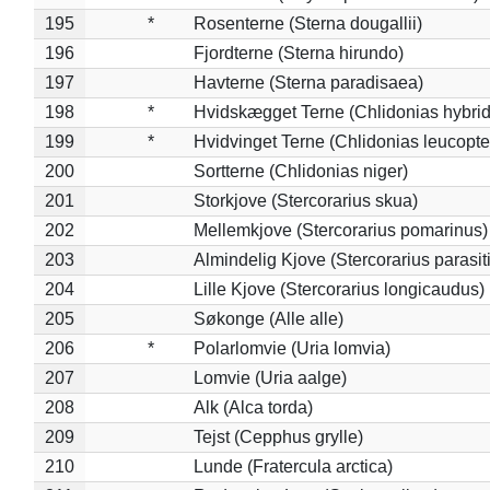
195
*
Rosenterne (Sterna dougallii)
196
Fjordterne (Sterna hirundo)
197
Havterne (Sterna paradisaea)
198
*
Hvidskægget Terne (Chlidonias hybrid
199
*
Hvidvinget Terne (Chlidonias leucopte
200
Sortterne (Chlidonias niger)
201
Storkjove (Stercorarius skua)
202
Mellemkjove (Stercorarius pomarinus)
203
Almindelig Kjove (Stercorarius parasit
204
Lille Kjove (Stercorarius longicaudus)
205
Søkonge (Alle alle)
206
*
Polarlomvie (Uria lomvia)
207
Lomvie (Uria aalge)
208
Alk (Alca torda)
209
Tejst (Cepphus grylle)
210
Lunde (Fratercula arctica)