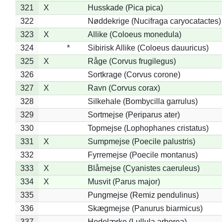
321
X
Husskade (Pica pica)
322
Nøddekrige (Nucifraga caryocatactes)
323
X
Allike (Coloeus monedula)
324
*
Sibirisk Allike (Coloeus dauuricus)
325
X
Råge (Corvus frugilegus)
326
Sortkrage (Corvus corone)
327
X
Ravn (Corvus corax)
328
Silkehale (Bombycilla garrulus)
329
Sortmejse (Periparus ater)
330
Topmejse (Lophophanes cristatus)
331
X
Sumpmejse (Poecile palustris)
332
Fyrremejse (Poecile montanus)
333
X
Blåmejse (Cyanistes caeruleus)
334
X
Musvit (Parus major)
335
Pungmejse (Remiz pendulinus)
336
Skægmejse (Panurus biarmicus)
337
Hedelærke (Lullula arborea)