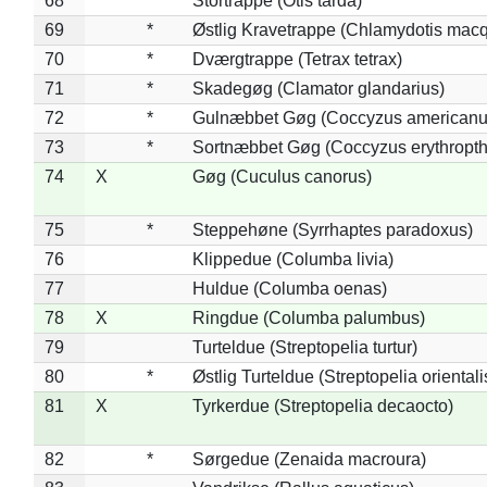
68
*
Stortrappe (Otis tarda)
69
*
Østlig Kravetrappe (Chlamydotis macq
70
*
Dværgtrappe (Tetrax tetrax)
71
*
Skadegøg (Clamator glandarius)
72
*
Gulnæbbet Gøg (Coccyzus americanu
73
*
Sortnæbbet Gøg (Coccyzus erythropt
74
X
Gøg (Cuculus canorus)
75
*
Steppehøne (Syrrhaptes paradoxus)
76
Klippedue (Columba livia)
77
Huldue (Columba oenas)
78
X
Ringdue (Columba palumbus)
79
Turteldue (Streptopelia turtur)
80
*
Østlig Turteldue (Streptopelia orientali
81
X
Tyrkerdue (Streptopelia decaocto)
82
*
Sørgedue (Zenaida macroura)