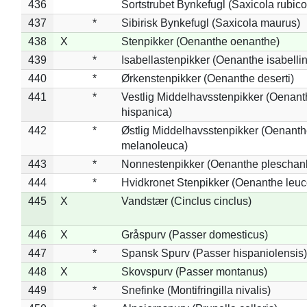
436
Sortstrubet Bynkefugl (Saxicola rubico
437
*
Sibirisk Bynkefugl (Saxicola maurus)
438
X
Stenpikker (Oenanthe oenanthe)
439
*
Isabellastenpikker (Oenanthe isabelli
440
*
Ørkenstenpikker (Oenanthe deserti)
441
*
Vestlig Middelhavsstenpikker (Oenant
hispanica)
442
*
Østlig Middelhavsstenpikker (Oenant
melanoleuca)
443
*
Nonnestenpikker (Oenanthe pleschan
444
*
Hvidkronet Stenpikker (Oenanthe leu
445
X
Vandstær (Cinclus cinclus)
446
X
Gråspurv (Passer domesticus)
447
*
Spansk Spurv (Passer hispaniolensis)
448
X
Skovspurv (Passer montanus)
449
*
Snefinke (Montifringilla nivalis)