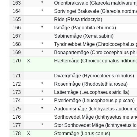
163
*
Orientbraksvale (Glareola maldivarum
164
*
Sortvinget Braksvale (Glareola nordm
165
Ride (Rissa tridactyla)
166
*
Ismåge (Pagophila eburnea)
167
Sabinemåge (Xema sabini)
168
*
Tyndnæbbet Måge (Chroicocephalus 
169
*
Bonapartemåge (Chroicocephalus phil
170
X
Hættemåge (Chroicocephalus ridibun
171
Dværgmåge (Hydrocoloeus minutus)
172
*
Rosenmåge (Rhodostethia rosea)
173
*
Lattermåge (Leucophaeus atricilla)
174
*
Præriemåge (Leucophaeus pipixcan)
175
*
Audouinsmåge (Ichthyaetus audouinii
176
Sorthovedet Måge (Ichthyaetus melan
177
*
Stor Sorthovedet Måge (Ichthyaetus ic
178
X
Stormmåge (Larus canus)