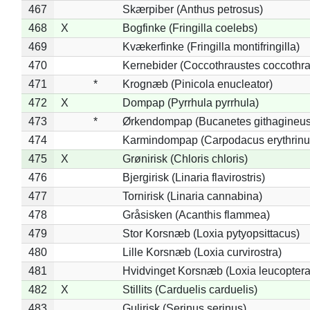
467
Skærpiber (Anthus petrosus)
468
X
Bogfinke (Fringilla coelebs)
469
Kvækerfinke (Fringilla montifringilla)
470
Kernebider (Coccothraustes coccothra
471
*
Krognæb (Pinicola enucleator)
472
X
Dompap (Pyrrhula pyrrhula)
473
*
Ørkendompap (Bucanetes githagineus
474
Karmindompap (Carpodacus erythrinu
475
X
Grønirisk (Chloris chloris)
476
Bjergirisk (Linaria flavirostris)
477
Tornirisk (Linaria cannabina)
478
Gråsisken (Acanthis flammea)
479
Stor Korsnæb (Loxia pytyopsittacus)
480
Lille Korsnæb (Loxia curvirostra)
481
Hvidvinget Korsnæb (Loxia leucoptera
482
X
Stillits (Carduelis carduelis)
483
Gulirisk (Serinus serinus)