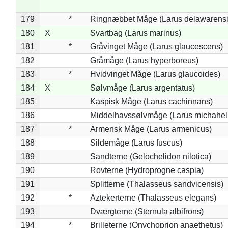
179
*
Ringnæbbet Måge (Larus delawarensi
180
X
Svartbag (Larus marinus)
181
*
Gråvinget Måge (Larus glaucescens)
182
Gråmåge (Larus hyperboreus)
183
*
Hvidvinget Måge (Larus glaucoides)
184
X
Sølvmåge (Larus argentatus)
185
Kaspisk Måge (Larus cachinnans)
186
Middelhavssølvmåge (Larus michahell
187
*
Armensk Måge (Larus armenicus)
188
Sildemåge (Larus fuscus)
189
Sandterne (Gelochelidon nilotica)
190
Rovterne (Hydroprogne caspia)
191
Splitterne (Thalasseus sandvicensis)
192
*
Aztekerterne (Thalasseus elegans)
193
Dværgterne (Sternula albifrons)
194
*
Brilleterne (Onychoprion anaethetus)