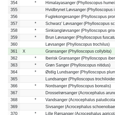
354
*
Himalayasanger (Phylloscopus humei
355
Hvidbrynet Løvsanger (Phylloscopus i
356
Fuglekongesanger (Phylloscopus pror
357
*
Schwarz' Løvsanger (Phylloscopus sc
358
*
Sinkiangløvsanger (Phylloscopus gris
359
*
Brun Løvsanger (Phylloscopus fuscat
360
Løvsanger (Phylloscopus trochilus)
361
X
Gransanger (Phylloscopus collybita)
362
*
Iberisk Gransanger (Phylloscopus iber
363
*
Grøn Sanger (Phylloscopus nitidus)
364
*
Østlig Lundsanger (Phylloscopus plum
365
Lundsanger (Phylloscopus trochiloide
366
*
Nordsanger (Phylloscopus borealis)
367
Drosselrørsanger (Acrocephalus arun
368
*
Vandsanger (Acrocephalus paludicola
369
Sivsanger (Acrocephalus schoenobae
370
*
Lille Rørsanger (Acrocephalus agricol