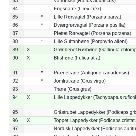
83
Vandrikse (Rallus aquaticus)
84
Engsnarre (Crex crex)
85
*
Lille Rørvagtel (Porzana parva)
86
*
Dværgrørvagtel (Porzana pusilla)
87
Plettet Rørvagtel (Porzana porzana)
88
*
Lille Sultanhøne (Porphyrio alleni)
89
X
Grønbenet Rørhøne (Gallinula chloro
90
X
Blishøne (Fulica atra)
91
*
Prærietrane (Antigone canadensis)
92
*
Jomfrutrane (Grus virgo)
93
Trane (Grus grus)
94
X
Lille Lappedykker (Tachybaptus ruficol
95
Gråstrubet Lappedykker (Podiceps gr
96
X
Toppet Lappedykker (Podiceps cristat
97
Nordisk Lappedykker (Podiceps auritu