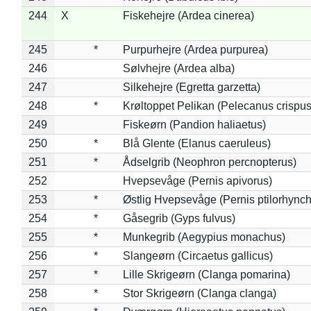
244
X
Fiskehejre (Ardea cinerea)
245
*
Purpurhejre (Ardea purpurea)
246
Sølvhejre (Ardea alba)
247
Silkehejre (Egretta garzetta)
248
*
Krøltoppet Pelikan (Pelecanus crispus
249
Fiskeørn (Pandion haliaetus)
250
*
Blå Glente (Elanus caeruleus)
251
*
Ådselgrib (Neophron percnopterus)
252
Hvepsevåge (Pernis apivorus)
253
*
Østlig Hvepsevåge (Pernis ptilorhync
254
*
Gåsegrib (Gyps fulvus)
255
*
Munkegrib (Aegypius monachus)
256
*
Slangeørn (Circaetus gallicus)
257
*
Lille Skrigeørn (Clanga pomarina)
258
*
Stor Skrigeørn (Clanga clanga)