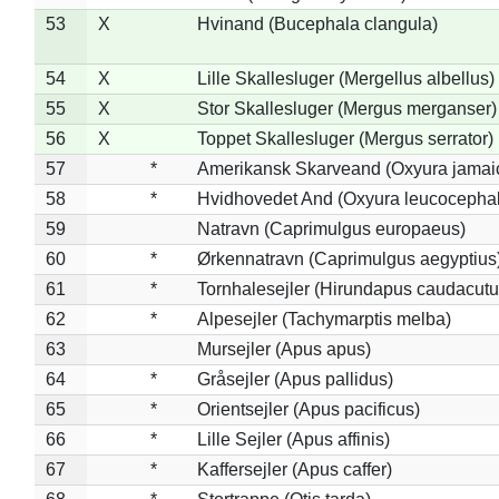
53
X
Hvinand (Bucephala clangula)
54
X
Lille Skallesluger (Mergellus albellus)
55
X
Stor Skallesluger (Mergus merganser)
56
X
Toppet Skallesluger (Mergus serrator)
57
*
Amerikansk Skarveand (Oxyura jamai
58
*
Hvidhovedet And (Oxyura leucocepha
59
Natravn (Caprimulgus europaeus)
60
*
Ørkennatravn (Caprimulgus aegyptius
61
*
Tornhalesejler (Hirundapus caudacutu
62
*
Alpesejler (Tachymarptis melba)
63
Mursejler (Apus apus)
64
*
Gråsejler (Apus pallidus)
65
*
Orientsejler (Apus pacificus)
66
*
Lille Sejler (Apus affinis)
67
*
Kaffersejler (Apus caffer)