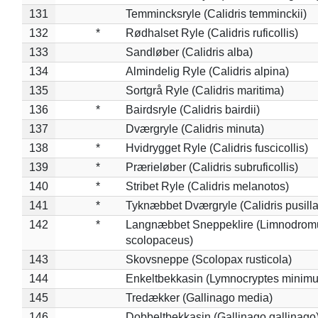
131
Temmincksryle (Calidris temminckii)
132
*
Rødhalset Ryle (Calidris ruficollis)
133
Sandløber (Calidris alba)
134
Almindelig Ryle (Calidris alpina)
135
Sortgrå Ryle (Calidris maritima)
136
*
Bairdsryle (Calidris bairdii)
137
Dværgryle (Calidris minuta)
138
*
Hvidrygget Ryle (Calidris fuscicollis)
139
*
Prærieløber (Calidris subruficollis)
140
*
Stribet Ryle (Calidris melanotos)
141
*
Tyknæbbet Dværgryle (Calidris pusilla
142
*
Langnæbbet Sneppeklire (Limnodrom
scolopaceus)
143
Skovsneppe (Scolopax rusticola)
144
Enkeltbekkasin (Lymnocryptes minimu
145
Tredækker (Gallinago media)
146
Dobbeltbekkasin (Gallinago gallinago