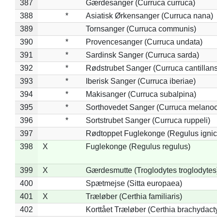
387
Gærdesanger (Curruca curruca)
388
*
Asiatisk Ørkensanger (Curruca nana)
389
Tornsanger (Curruca communis)
390
*
Provencesanger (Curruca undata)
391
*
Sardinsk Sanger (Curruca sarda)
392
*
Rødstrubet Sanger (Curruca cantillans
393
*
Iberisk Sanger (Curruca iberiae)
394
*
Makisanger (Curruca subalpina)
395
*
Sorthovedet Sanger (Curruca melano
396
*
Sortstrubet Sanger (Curruca ruppeli)
397
Rødtoppet Fuglekonge (Regulus ignica
398
X
Fuglekonge (Regulus regulus)
399
X
Gærdesmutte (Troglodytes troglodytes
400
Spætmejse (Sitta europaea)
401
X
Træløber (Certhia familiaris)
402
Korttået Træløber (Certhia brachydact