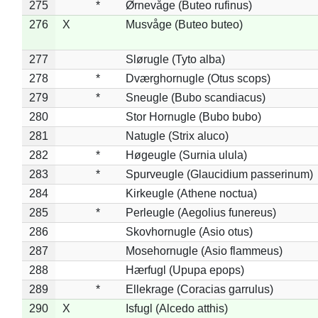
275
*
Ørnevåge (Buteo rufinus)
276
X
Musvåge (Buteo buteo)
277
Slørugle (Tyto alba)
278
*
Dværghornugle (Otus scops)
279
*
Sneugle (Bubo scandiacus)
280
Stor Hornugle (Bubo bubo)
281
Natugle (Strix aluco)
282
*
Høgeugle (Surnia ulula)
283
*
Spurveugle (Glaucidium passerinum)
284
Kirkeugle (Athene noctua)
285
*
Perleugle (Aegolius funereus)
286
Skovhornugle (Asio otus)
287
Mosehornugle (Asio flammeus)
288
Hærfugl (Upupa epops)
289
*
Ellekrage (Coracias garrulus)
290
X
Isfugl (Alcedo atthis)