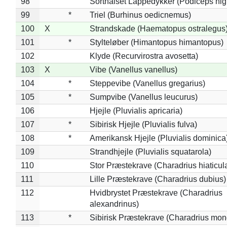
98
Sorthalset Lappedykker (Podiceps nigri
99
*
Triel (Burhinus oedicnemus)
100
X
Strandskade (Haematopus ostralegus
101
*
Stylteløber (Himantopus himantopus)
102
Klyde (Recurvirostra avosetta)
103
X
Vibe (Vanellus vanellus)
104
*
Steppevibe (Vanellus gregarius)
105
*
Sumpvibe (Vanellus leucurus)
106
Hjejle (Pluvialis apricaria)
107
*
Sibirisk Hjejle (Pluvialis fulva)
108
*
Amerikansk Hjejle (Pluvialis dominica
109
Strandhjejle (Pluvialis squatarola)
110
Stor Præstekrave (Charadrius hiaticul
111
Lille Præstekrave (Charadrius dubius)
112
Hvidbrystet Præstekrave (Charadrius
alexandrinus)
113
*
Sibirisk Præstekrave (Charadrius mon