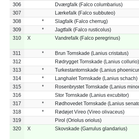
306
Dværgfalk (Falco columbarius)
307
Lærkefalk (Falco subbuteo)
308
*
Slagfalk (Falco cherrug)
309
*
Jagtfalk (Falco rusticolus)
310
X
Vandrefalk (Falco peregrinus)
311
*
Brun Tornskade (Lanius cristatus)
312
Rødrygget Tornskade (Lanius collurio)
313
*
Turkestantornskade (Lanius phoenicur
314
*
Langhalet Tornskade (Lanius schach)
315
*
Rosenbrystet Tornskade (Lanius minor
316
Stor Tornskade (Lanius excubitor)
317
*
Rødhovedet Tornskade (Lanius senato
318
*
Rødøjet Vireo (Vireo olivaceus)
319
Pirol (Oriolus oriolus)
320
X
Skovskade (Garrulus glandarius)