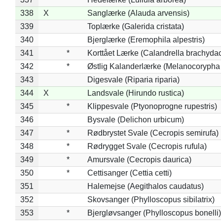
338
X
Sanglærke (Alauda arvensis)
339
Toplærke (Galerida cristata)
340
Bjerglærke (Eremophila alpestris)
341
*
Korttået Lærke (Calandrella brachydac
342
*
Østlig Kalanderlærke (Melanocorypha
343
Digesvale (Riparia riparia)
344
X
Landsvale (Hirundo rustica)
345
*
Klippesvale (Ptyonoprogne rupestris)
346
Bysvale (Delichon urbicum)
347
*
Rødbrystet Svale (Cecropis semirufa)
348
*
Rødrygget Svale (Cecropis rufula)
349
*
Amursvale (Cecropis daurica)
350
*
Cettisanger (Cettia cetti)
351
Halemejse (Aegithalos caudatus)
352
Skovsanger (Phylloscopus sibilatrix)
353
*
Bjergløvsanger (Phylloscopus bonelli)