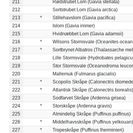
211
Rødstrubet Lom (Gavia stellata)
212
Sortstrubet Lom (Gavia arctica)
213
*
Stillehavslom (Gavia pacifica)
214
Islom (Gavia immer)
215
Hvidnæbbet Lom (Gavia adamsii)
216
*
Wilsons Stormsvale (Oceanites ocean
217
*
Sortbrynet Albatros (Thalassarche me
218
Lille Stormsvale (Hydrobates pelagicu
219
Stor Stormsvale (Oceanodroma leuco
220
Mallemuk (Fulmarus glacialis)
221
*
Scopolis Skråpe (Calonectris diomed
222
*
Atlantisk Skråpe (Calonectris borealis
223
Sodfarvet Skråpe (Ardenna grisea)
224
*
Storskråpe (Ardenna gravis)
225
Almindelig Skråpe (Puffinus puffinus)
226
*
Middelhavsskråpe (Puffinus yelkouan)
227
*
Tropeskråpe (Puffinus lherminieri)