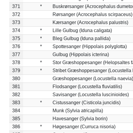
371
*
Buskrørsanger (Acrocephalus dumeto
372
Rørsanger (Acrocephalus scirpaceus)
373
Kærsanger (Acrocephalus palustris)
374
*
Lille Gulbug (Iduna caligata)
375
*
Bleg Gulbug (Iduna pallida)
376
*
Spottesanger (Hippolais polyglotta)
377
Gulbug (Hippolais icterina)
378
*
Stor Græshoppesanger (Helopsaltes fa
379
*
Stribet Græshoppesanger (Locustella 
380
Græshoppesanger (Locustella naevia
381
Flodsanger (Locustella fluviatilis)
382
Savisanger (Locustella luscinioides)
383
*
Cistussanger (Cisticola juncidis)
384
Munk (Sylvia atricapilla)
385
Havesanger (Sylvia borin)
386
*
Høgesanger (Curruca nisoria)