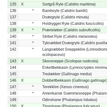
135
X
Sortgrå Ryle (Calidris maritima)
136
*
Bairdsryle (Calidris bairdii)
137
Dværgryle (Calidris minuta)
138
*
Hvidrygget Ryle (Calidris fuscicollis)
139
X
*
Prærieløber (Calidris subruficollis)
140
*
Stribet Ryle (Calidris melanotos)
141
*
Tyknæbbet Dværgryle (Calidris pusilla
142
*
Langnæbbet Sneppeklire (Limnodrom
scolopaceus)
143
X
Skovsneppe (Scolopax rusticola)
144
Enkeltbekkasin (Lymnocryptes minimu
145
Tredækker (Gallinago media)
146
X
Dobbeltbekkasin (Gallinago gallinago
147
*
Terekklire (Xenus cinereus)
148
*
Amerikansk Svømmesneppe (Phalaropu
149
Odinshane (Phalaropus lobatus)
150
X
Thorshane (Phalaropus fulicarius)