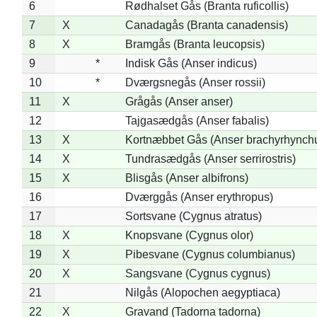
6
Rødhalset Gås (Branta ruficollis)
7
X
Canadagås (Branta canadensis)
8
X
Bramgås (Branta leucopsis)
9
*
Indisk Gås (Anser indicus)
10
*
Dværgsnegås (Anser rossii)
11
X
Grågås (Anser anser)
12
Tajgasædgås (Anser fabalis)
13
X
Kortnæbbet Gås (Anser brachyrhynch
14
X
Tundrasædgås (Anser serrirostris)
15
X
Blisgås (Anser albifrons)
16
Dværggås (Anser erythropus)
17
Sortsvane (Cygnus atratus)
18
X
Knopsvane (Cygnus olor)
19
X
Pibesvane (Cygnus columbianus)
20
X
Sangsvane (Cygnus cygnus)
21
Nilgås (Alopochen aegyptiaca)
22
X
Gravand (Tadorna tadorna)