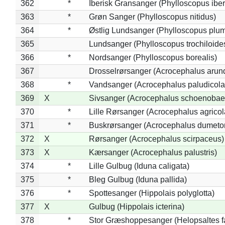
362
*
Iberisk Gransanger (Phylloscopus iber
363
*
Grøn Sanger (Phylloscopus nitidus)
364
*
Østlig Lundsanger (Phylloscopus plum
365
Lundsanger (Phylloscopus trochiloide
366
*
Nordsanger (Phylloscopus borealis)
367
Drosselrørsanger (Acrocephalus arun
368
*
Vandsanger (Acrocephalus paludicola
369
X
Sivsanger (Acrocephalus schoenobae
370
*
Lille Rørsanger (Acrocephalus agricol
371
*
Buskrørsanger (Acrocephalus dumeto
372
X
Rørsanger (Acrocephalus scirpaceus)
373
X
Kærsanger (Acrocephalus palustris)
374
*
Lille Gulbug (Iduna caligata)
375
*
Bleg Gulbug (Iduna pallida)
376
*
Spottesanger (Hippolais polyglotta)
377
X
Gulbug (Hippolais icterina)
378
*
Stor Græshoppesanger (Helopsaltes fa