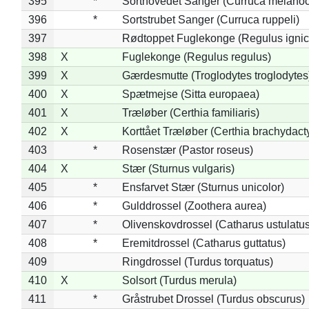
395
*
Sorthovedet Sanger (Curruca melano
396
*
Sortstrubet Sanger (Curruca ruppeli)
397
Rødtoppet Fuglekonge (Regulus ignica
398
X
Fuglekonge (Regulus regulus)
399
X
Gærdesmutte (Troglodytes troglodytes
400
X
Spætmejse (Sitta europaea)
401
X
Træløber (Certhia familiaris)
402
X
Korttået Træløber (Certhia brachydact
403
*
Rosenstær (Pastor roseus)
404
X
Stær (Sturnus vulgaris)
405
*
Ensfarvet Stær (Sturnus unicolor)
406
*
Gulddrossel (Zoothera aurea)
407
*
Olivenskovdrossel (Catharus ustulatus
408
*
Eremitdrossel (Catharus guttatus)
409
Ringdrossel (Turdus torquatus)
410
X
Solsort (Turdus merula)
411
*
Gråstrubet Drossel (Turdus obscurus)