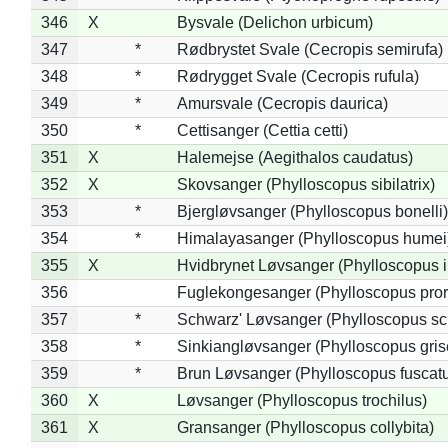
346
X
Bysvale (Delichon urbicum)
347
*
Rødbrystet Svale (Cecropis semirufa)
348
*
Rødrygget Svale (Cecropis rufula)
349
*
Amursvale (Cecropis daurica)
350
*
Cettisanger (Cettia cetti)
351
X
Halemejse (Aegithalos caudatus)
352
X
Skovsanger (Phylloscopus sibilatrix)
353
*
Bjergløvsanger (Phylloscopus bonelli)
354
*
Himalayasanger (Phylloscopus humei
355
X
Hvidbrynet Løvsanger (Phylloscopus i
356
Fuglekongesanger (Phylloscopus pror
357
*
Schwarz' Løvsanger (Phylloscopus sc
358
*
Sinkiangløvsanger (Phylloscopus gris
359
*
Brun Løvsanger (Phylloscopus fuscat
360
X
Løvsanger (Phylloscopus trochilus)
361
X
Gransanger (Phylloscopus collybita)