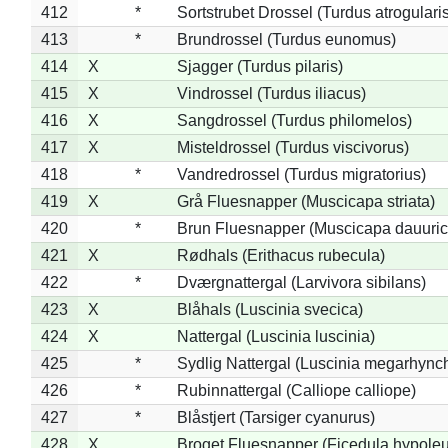
412
*
Sortstrubet Drossel (Turdus atrogularis
413
*
Brundrossel (Turdus eunomus)
414
X
Sjagger (Turdus pilaris)
415
X
Vindrossel (Turdus iliacus)
416
X
Sangdrossel (Turdus philomelos)
417
X
Misteldrossel (Turdus viscivorus)
418
*
Vandredrossel (Turdus migratorius)
419
X
Grå Fluesnapper (Muscicapa striata)
420
*
Brun Fluesnapper (Muscicapa dauuric
421
X
Rødhals (Erithacus rubecula)
422
*
Dværgnattergal (Larvivora sibilans)
423
X
Blåhals (Luscinia svecica)
424
X
Nattergal (Luscinia luscinia)
425
*
Sydlig Nattergal (Luscinia megarhync
426
*
Rubinnattergal (Calliope calliope)
427
*
Blåstjert (Tarsiger cyanurus)
428
X
Broget Fluesnapper (Ficedula hypole