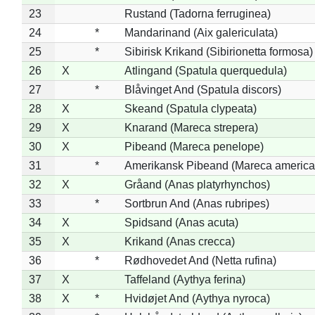
23
Rustand (Tadorna ferruginea)
24
*
Mandarinand (Aix galericulata)
25
*
Sibirisk Krikand (Sibirionetta formosa)
26
X
Atlingand (Spatula querquedula)
27
*
Blåvinget And (Spatula discors)
28
X
Skeand (Spatula clypeata)
29
X
Knarand (Mareca strepera)
30
X
Pibeand (Mareca penelope)
31
*
Amerikansk Pibeand (Mareca america
32
X
Gråand (Anas platyrhynchos)
33
*
Sortbrun And (Anas rubripes)
34
X
Spidsand (Anas acuta)
35
X
Krikand (Anas crecca)
36
*
Rødhovedet And (Netta rufina)
37
X
Taffeland (Aythya ferina)
38
X
*
Hvidøjet And (Aythya nyroca)