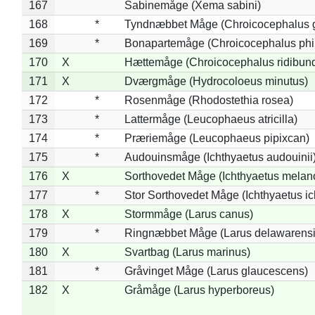
167
Sabinemåge (Xema sabini)
168
*
Tyndnæbbet Måge (Chroicocephalus 
169
*
Bonapartemåge (Chroicocephalus phil
170
X
Hættemåge (Chroicocephalus ridibun
171
X
Dværgmåge (Hydrocoloeus minutus)
172
*
Rosenmåge (Rhodostethia rosea)
173
*
Lattermåge (Leucophaeus atricilla)
174
*
Præriemåge (Leucophaeus pipixcan)
175
*
Audouinsmåge (Ichthyaetus audouinii
176
X
Sorthovedet Måge (Ichthyaetus melan
177
*
Stor Sorthovedet Måge (Ichthyaetus ic
178
X
Stormmåge (Larus canus)
179
*
Ringnæbbet Måge (Larus delawarensi
180
X
Svartbag (Larus marinus)
181
*
Gråvinget Måge (Larus glaucescens)
182
X
Gråmåge (Larus hyperboreus)