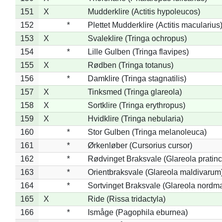
151
X
Mudderklire (Actitis hypoleucos)
152
*
Plettet Mudderklire (Actitis macularius
153
X
Svaleklire (Tringa ochropus)
154
*
Lille Gulben (Tringa flavipes)
155
X
Rødben (Tringa totanus)
156
*
Damklire (Tringa stagnatilis)
157
X
Tinksmed (Tringa glareola)
158
X
Sortklire (Tringa erythropus)
159
X
Hvidklire (Tringa nebularia)
160
*
Stor Gulben (Tringa melanoleuca)
161
*
Ørkenløber (Cursorius cursor)
162
*
Rødvinget Braksvale (Glareola pratinc
163
*
Orientbraksvale (Glareola maldivarum
164
*
Sortvinget Braksvale (Glareola nordm
165
X
Ride (Rissa tridactyla)
166
*
Ismåge (Pagophila eburnea)