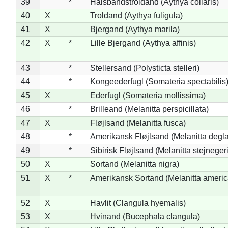
39
*
Halsbåndstroldand (Aythya collaris)
40
X
Troldand (Aythya fuligula)
41
X
Bjergand (Aythya marila)
42
X
*
Lille Bjergand (Aythya affinis)
43
*
Stellersand (Polysticta stelleri)
44
*
Kongeederfugl (Somateria spectabilis
45
X
Ederfugl (Somateria mollissima)
46
*
Brilleand (Melanitta perspicillata)
47
X
Fløjlsand (Melanitta fusca)
48
*
Amerikansk Fløjlsand (Melanitta degla
49
*
Sibirisk Fløjlsand (Melanitta stejnegeri
50
X
Sortand (Melanitta nigra)
51
X
*
Amerikansk Sortand (Melanitta ameri
52
X
Havlit (Clangula hyemalis)
53
X
Hvinand (Bucephala clangula)