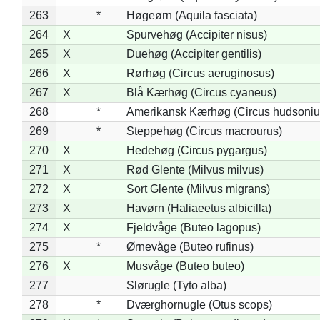
263
*
Høgeørn (Aquila fasciata)
264
X
Spurvehøg (Accipiter nisus)
265
X
Duehøg (Accipiter gentilis)
266
X
Rørhøg (Circus aeruginosus)
267
X
Blå Kærhøg (Circus cyaneus)
268
*
Amerikansk Kærhøg (Circus hudsoniu
269
*
Steppehøg (Circus macrourus)
270
X
Hedehøg (Circus pygargus)
271
X
Rød Glente (Milvus milvus)
272
X
Sort Glente (Milvus migrans)
273
X
Havørn (Haliaeetus albicilla)
274
X
Fjeldvåge (Buteo lagopus)
275
*
Ørnevåge (Buteo rufinus)
276
X
Musvåge (Buteo buteo)
277
Slørugle (Tyto alba)
278
*
Dværghornugle (Otus scops)