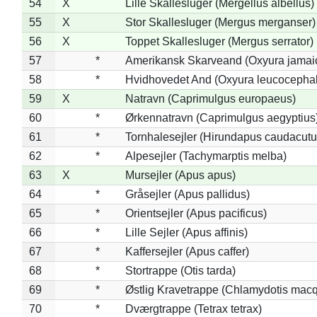
54
X
Lille Skallesluger (Mergellus albellus)
55
X
Stor Skallesluger (Mergus merganser)
56
X
Toppet Skallesluger (Mergus serrator)
57
*
Amerikansk Skarveand (Oxyura jamai
58
*
Hvidhovedet And (Oxyura leucocepha
59
X
Natravn (Caprimulgus europaeus)
60
*
Ørkennatravn (Caprimulgus aegyptius
61
*
Tornhalesejler (Hirundapus caudacutu
62
*
Alpesejler (Tachymarptis melba)
63
X
Mursejler (Apus apus)
64
*
Gråsejler (Apus pallidus)
65
*
Orientsejler (Apus pacificus)
66
*
Lille Sejler (Apus affinis)
67
*
Kaffersejler (Apus caffer)
68
*
Stortrappe (Otis tarda)
69
*
Østlig Kravetrappe (Chlamydotis macq
70
*
Dværgtrappe (Tetrax tetrax)