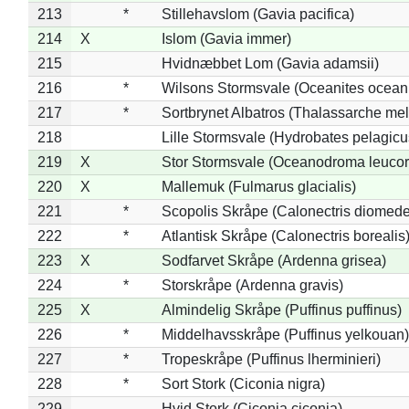
213
*
Stillehavslom (Gavia pacifica)
214
X
Islom (Gavia immer)
215
Hvidnæbbet Lom (Gavia adamsii)
216
*
Wilsons Stormsvale (Oceanites ocean
217
*
Sortbrynet Albatros (Thalassarche me
218
Lille Stormsvale (Hydrobates pelagicu
219
X
Stor Stormsvale (Oceanodroma leuco
220
X
Mallemuk (Fulmarus glacialis)
221
*
Scopolis Skråpe (Calonectris diomed
222
*
Atlantisk Skråpe (Calonectris borealis
223
X
Sodfarvet Skråpe (Ardenna grisea)
224
*
Storskråpe (Ardenna gravis)
225
X
Almindelig Skråpe (Puffinus puffinus)
226
*
Middelhavsskråpe (Puffinus yelkouan)
227
*
Tropeskråpe (Puffinus lherminieri)
228
*
Sort Stork (Ciconia nigra)
229
Hvid Stork (Ciconia ciconia)