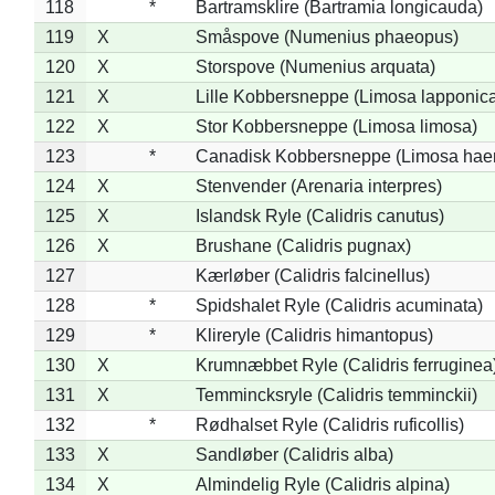
118
*
Bartramsklire (Bartramia longicauda)
119
X
Småspove (Numenius phaeopus)
120
X
Storspove (Numenius arquata)
121
X
Lille Kobbersneppe (Limosa lapponic
122
X
Stor Kobbersneppe (Limosa limosa)
123
*
Canadisk Kobbersneppe (Limosa hae
124
X
Stenvender (Arenaria interpres)
125
X
Islandsk Ryle (Calidris canutus)
126
X
Brushane (Calidris pugnax)
127
Kærløber (Calidris falcinellus)
128
*
Spidshalet Ryle (Calidris acuminata)
129
*
Klireryle (Calidris himantopus)
130
X
Krumnæbbet Ryle (Calidris ferruginea
131
X
Temmincksryle (Calidris temminckii)
132
*
Rødhalset Ryle (Calidris ruficollis)
133
X
Sandløber (Calidris alba)
134
X
Almindelig Ryle (Calidris alpina)