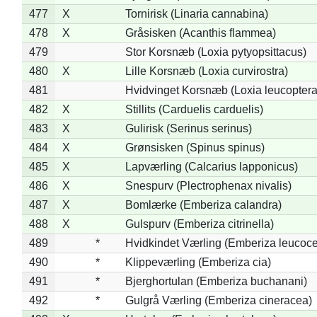
477
X
Tornirisk (Linaria cannabina)
478
X
Gråsisken (Acanthis flammea)
479
Stor Korsnæb (Loxia pytyopsittacus)
480
X
Lille Korsnæb (Loxia curvirostra)
481
Hvidvinget Korsnæb (Loxia leucoptera
482
X
Stillits (Carduelis carduelis)
483
X
Gulirisk (Serinus serinus)
484
X
Grønsisken (Spinus spinus)
485
X
Lapværling (Calcarius lapponicus)
486
X
Snespurv (Plectrophenax nivalis)
487
X
Bomlærke (Emberiza calandra)
488
X
Gulspurv (Emberiza citrinella)
489
*
Hvidkindet Værling (Emberiza leucoc
490
*
Klippeværling (Emberiza cia)
491
*
Bjerghortulan (Emberiza buchanani)
492
*
Gulgrå Værling (Emberiza cineracea)