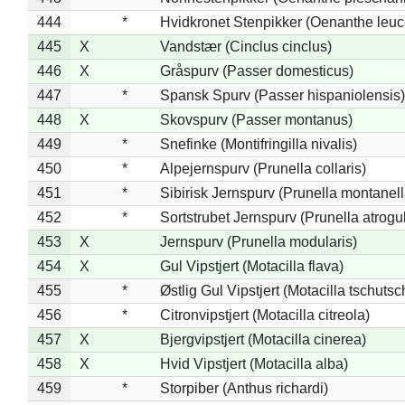
444
*
Hvidkronet Stenpikker (Oenanthe leu
445
X
Vandstær (Cinclus cinclus)
446
X
Gråspurv (Passer domesticus)
447
*
Spansk Spurv (Passer hispaniolensis)
448
X
Skovspurv (Passer montanus)
449
*
Snefinke (Montifringilla nivalis)
450
*
Alpejernspurv (Prunella collaris)
451
*
Sibirisk Jernspurv (Prunella montanell
452
*
Sortstrubet Jernspurv (Prunella atrogul
453
X
Jernspurv (Prunella modularis)
454
X
Gul Vipstjert (Motacilla flava)
455
*
Østlig Gul Vipstjert (Motacilla tschuts
456
*
Citronvipstjert (Motacilla citreola)
457
X
Bjergvipstjert (Motacilla cinerea)
458
X
Hvid Vipstjert (Motacilla alba)
459
*
Storpiber (Anthus richardi)