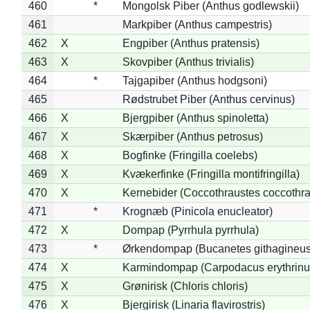
460
*
Mongolsk Piber (Anthus godlewskii)
461
Markpiber (Anthus campestris)
462
X
Engpiber (Anthus pratensis)
463
X
Skovpiber (Anthus trivialis)
464
*
Tajgapiber (Anthus hodgsoni)
465
Rødstrubet Piber (Anthus cervinus)
466
X
Bjergpiber (Anthus spinoletta)
467
X
Skærpiber (Anthus petrosus)
468
X
Bogfinke (Fringilla coelebs)
469
X
Kvækerfinke (Fringilla montifringilla)
470
X
Kernebider (Coccothraustes coccothra
471
*
Krognæb (Pinicola enucleator)
472
X
Dompap (Pyrrhula pyrrhula)
473
*
Ørkendompap (Bucanetes githagineus
474
X
Karmindompap (Carpodacus erythrinu
475
X
Grønirisk (Chloris chloris)
476
X
Bjergirisk (Linaria flavirostris)