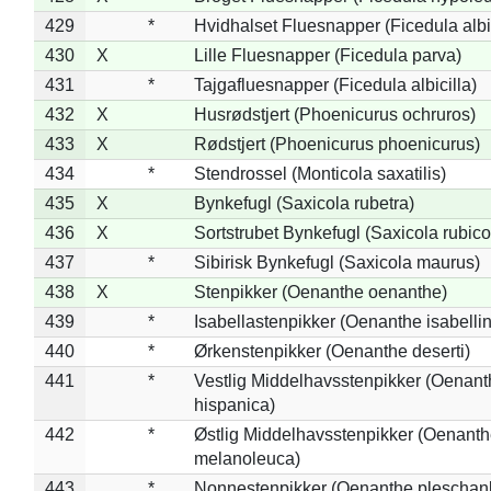
429
*
Hvidhalset Fluesnapper (Ficedula albic
430
X
Lille Fluesnapper (Ficedula parva)
431
*
Tajgafluesnapper (Ficedula albicilla)
432
X
Husrødstjert (Phoenicurus ochruros)
433
X
Rødstjert (Phoenicurus phoenicurus)
434
*
Stendrossel (Monticola saxatilis)
435
X
Bynkefugl (Saxicola rubetra)
436
X
Sortstrubet Bynkefugl (Saxicola rubico
437
*
Sibirisk Bynkefugl (Saxicola maurus)
438
X
Stenpikker (Oenanthe oenanthe)
439
*
Isabellastenpikker (Oenanthe isabelli
440
*
Ørkenstenpikker (Oenanthe deserti)
441
*
Vestlig Middelhavsstenpikker (Oenant
hispanica)
442
*
Østlig Middelhavsstenpikker (Oenant
melanoleuca)
443
*
Nonnestenpikker (Oenanthe pleschan