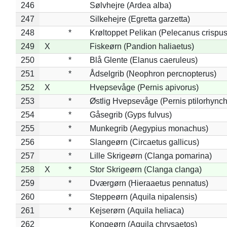
246
Sølvhejre (Ardea alba)
247
Silkehejre (Egretta garzetta)
248
*
Krøltoppet Pelikan (Pelecanus crispus
249
X
Fiskeørn (Pandion haliaetus)
250
*
Blå Glente (Elanus caeruleus)
251
*
Ådselgrib (Neophron percnopterus)
252
X
Hvepsevåge (Pernis apivorus)
253
*
Østlig Hvepsevåge (Pernis ptilorhync
254
*
Gåsegrib (Gyps fulvus)
255
*
Munkegrib (Aegypius monachus)
256
*
Slangeørn (Circaetus gallicus)
257
*
Lille Skrigeørn (Clanga pomarina)
258
X
*
Stor Skrigeørn (Clanga clanga)
259
*
Dværgørn (Hieraaetus pennatus)
260
*
Steppeørn (Aquila nipalensis)
261
*
Kejserørn (Aquila heliaca)
262
Kongeørn (Aquila chrysaetos)