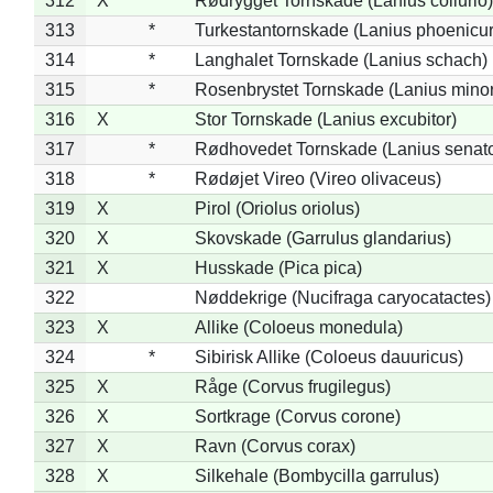
312
X
Rødrygget Tornskade (Lanius collurio)
313
*
Turkestantornskade (Lanius phoenicur
314
*
Langhalet Tornskade (Lanius schach)
315
*
Rosenbrystet Tornskade (Lanius minor
316
X
Stor Tornskade (Lanius excubitor)
317
*
Rødhovedet Tornskade (Lanius senato
318
*
Rødøjet Vireo (Vireo olivaceus)
319
X
Pirol (Oriolus oriolus)
320
X
Skovskade (Garrulus glandarius)
321
X
Husskade (Pica pica)
322
Nøddekrige (Nucifraga caryocatactes)
323
X
Allike (Coloeus monedula)
324
*
Sibirisk Allike (Coloeus dauuricus)
325
X
Råge (Corvus frugilegus)
326
X
Sortkrage (Corvus corone)
327
X
Ravn (Corvus corax)
328
X
Silkehale (Bombycilla garrulus)