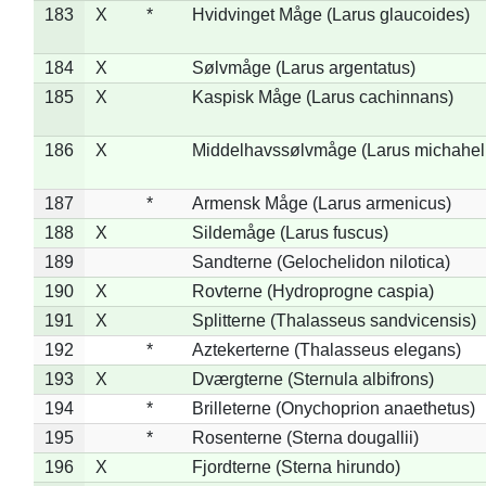
183
X
*
Hvidvinget Måge (Larus glaucoides)
184
X
Sølvmåge (Larus argentatus)
185
X
Kaspisk Måge (Larus cachinnans)
186
X
Middelhavssølvmåge (Larus michahell
187
*
Armensk Måge (Larus armenicus)
188
X
Sildemåge (Larus fuscus)
189
Sandterne (Gelochelidon nilotica)
190
X
Rovterne (Hydroprogne caspia)
191
X
Splitterne (Thalasseus sandvicensis)
192
*
Aztekerterne (Thalasseus elegans)
193
X
Dværgterne (Sternula albifrons)
194
*
Brilleterne (Onychoprion anaethetus)
195
*
Rosenterne (Sterna dougallii)
196
X
Fjordterne (Sterna hirundo)