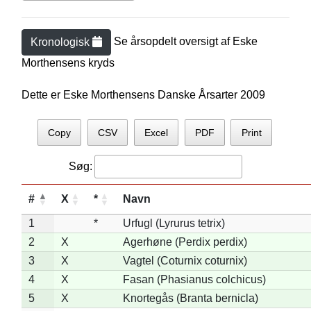
Se årsopdelt oversigt af
Eske
Kronologisk
Morthensen
s kryds
Dette er Eske Morthensens Danske Årsarter 2009
Copy
CSV
Excel
PDF
Print
Søg:
#
X
*
Navn
1
*
Urfugl (Lyrurus tetrix)
2
X
Agerhøne (Perdix perdix)
3
X
Vagtel (Coturnix coturnix)
4
X
Fasan (Phasianus colchicus)
5
X
Knortegås (Branta bernicla)