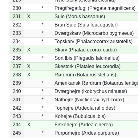
230
*
Pragtfregatfugl (Fregata magnificens)
231
X
Sule (Morus bassanus)
232
*
Brun Sule (Sula leucogaster)
233
*
Dværgskarv (Microcarbo pygmaeus)
234
*
Topskarv (Phalacrocorax aristotelis)
235
X
Skarv (Phalacrocorax carbo)
236
*
Sort Ibis (Plegadis falcinellus)
237
X
Skestork (Platalea leucorodia)
238
X
Rørdrum (Botaurus stellaris)
239
*
Amerikansk Rørdrum (Botaurus lentig
240
*
Dværghejre (Ixobrychus minutus)
241
*
Nathejre (Nycticorax nycticorax)
242
*
Tophejre (Ardeola ralloides)
243
*
Kohejre (Bubulcus ibis)
244
X
Fiskehejre (Ardea cinerea)
245
*
Purpurhejre (Ardea purpurea)