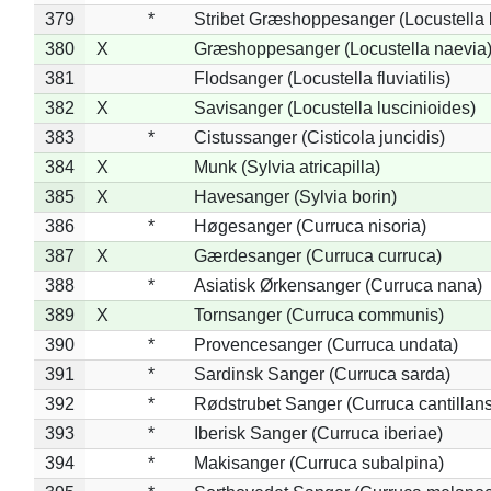
379
*
Stribet Græshoppesanger (Locustella 
380
X
Græshoppesanger (Locustella naevia
381
Flodsanger (Locustella fluviatilis)
382
X
Savisanger (Locustella luscinioides)
383
*
Cistussanger (Cisticola juncidis)
384
X
Munk (Sylvia atricapilla)
385
X
Havesanger (Sylvia borin)
386
*
Høgesanger (Curruca nisoria)
387
X
Gærdesanger (Curruca curruca)
388
*
Asiatisk Ørkensanger (Curruca nana)
389
X
Tornsanger (Curruca communis)
390
*
Provencesanger (Curruca undata)
391
*
Sardinsk Sanger (Curruca sarda)
392
*
Rødstrubet Sanger (Curruca cantillans
393
*
Iberisk Sanger (Curruca iberiae)
394
*
Makisanger (Curruca subalpina)