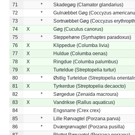
71
*
Skadegøg (Clamator glandarius)
72
*
Gulnæbbet Gøg (Coccyzus americanu
73
*
Sortnæbbet Gøg (Coccyzus erythropt
74
X
Gøg (Cuculus canorus)
75
*
Steppehøne (Syrrhaptes paradoxus)
76
X
Klippedue (Columba livia)
77
X
Huldue (Columba oenas)
78
X
Ringdue (Columba palumbus)
79
X
Turteldue (Streptopelia turtur)
80
*
Østlig Turteldue (Streptopelia orientali
81
X
Tyrkerdue (Streptopelia decaocto)
82
*
Sørgedue (Zenaida macroura)
83
X
Vandrikse (Rallus aquaticus)
84
Engsnarre (Crex crex)
85
*
Lille Rørvagtel (Porzana parva)
86
*
Dværgrørvagtel (Porzana pusilla)
87
Plettet Rørvagtel (Porzana porzana)