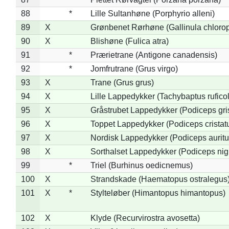
88
*
Lille Sultanhøne (Porphyrio alleni)
89
X
Grønbenet Rørhøne (Gallinula chloro
90
X
Blishøne (Fulica atra)
91
*
Prærietrane (Antigone canadensis)
92
*
Jomfrutrane (Grus virgo)
93
X
Trane (Grus grus)
94
X
Lille Lappedykker (Tachybaptus ruficol
95
X
Gråstrubet Lappedykker (Podiceps gr
96
X
Toppet Lappedykker (Podiceps cristat
97
X
Nordisk Lappedykker (Podiceps auritu
98
X
Sorthalset Lappedykker (Podiceps nigri
99
*
Triel (Burhinus oedicnemus)
100
X
Strandskade (Haematopus ostralegus
101
X
*
Stylteløber (Himantopus himantopus)
102
X
Klyde (Recurvirostra avosetta)