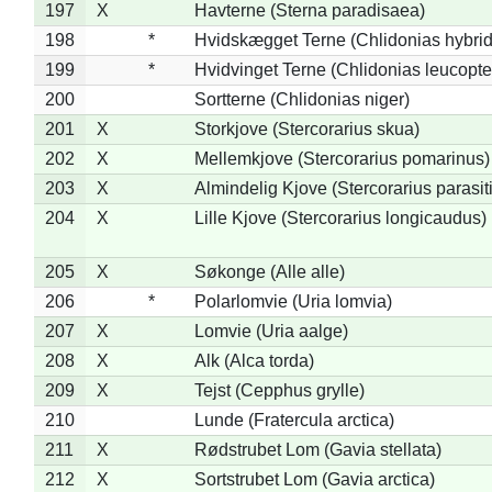
197
X
Havterne (Sterna paradisaea)
198
*
Hvidskægget Terne (Chlidonias hybrid
199
*
Hvidvinget Terne (Chlidonias leucopte
200
Sortterne (Chlidonias niger)
201
X
Storkjove (Stercorarius skua)
202
X
Mellemkjove (Stercorarius pomarinus)
203
X
Almindelig Kjove (Stercorarius parasit
204
X
Lille Kjove (Stercorarius longicaudus)
205
X
Søkonge (Alle alle)
206
*
Polarlomvie (Uria lomvia)
207
X
Lomvie (Uria aalge)
208
X
Alk (Alca torda)
209
X
Tejst (Cepphus grylle)
210
Lunde (Fratercula arctica)
211
X
Rødstrubet Lom (Gavia stellata)
212
X
Sortstrubet Lom (Gavia arctica)