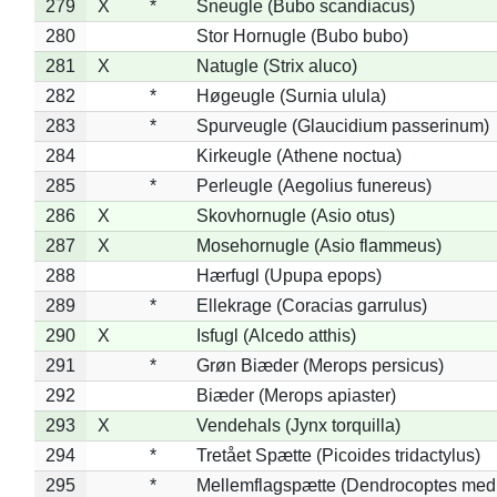
279
X
*
Sneugle (Bubo scandiacus)
280
Stor Hornugle (Bubo bubo)
281
X
Natugle (Strix aluco)
282
*
Høgeugle (Surnia ulula)
283
*
Spurveugle (Glaucidium passerinum)
284
Kirkeugle (Athene noctua)
285
*
Perleugle (Aegolius funereus)
286
X
Skovhornugle (Asio otus)
287
X
Mosehornugle (Asio flammeus)
288
Hærfugl (Upupa epops)
289
*
Ellekrage (Coracias garrulus)
290
X
Isfugl (Alcedo atthis)
291
*
Grøn Biæder (Merops persicus)
292
Biæder (Merops apiaster)
293
X
Vendehals (Jynx torquilla)
294
*
Tretået Spætte (Picoides tridactylus)
295
*
Mellemflagspætte (Dendrocoptes med