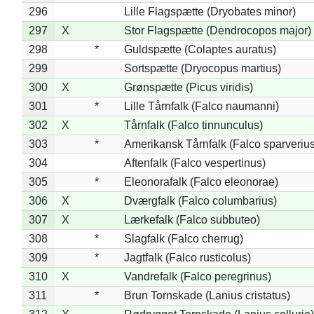
296
Lille Flagspætte (Dryobates minor)
297
X
Stor Flagspætte (Dendrocopos major)
298
*
Guldspætte (Colaptes auratus)
299
Sortspætte (Dryocopus martius)
300
X
Grønspætte (Picus viridis)
301
*
Lille Tårnfalk (Falco naumanni)
302
X
Tårnfalk (Falco tinnunculus)
303
*
Amerikansk Tårnfalk (Falco sparverius
304
Aftenfalk (Falco vespertinus)
305
*
Eleonorafalk (Falco eleonorae)
306
X
Dværgfalk (Falco columbarius)
307
X
Lærkefalk (Falco subbuteo)
308
*
Slagfalk (Falco cherrug)
309
*
Jagtfalk (Falco rusticolus)
310
X
Vandrefalk (Falco peregrinus)
311
*
Brun Tornskade (Lanius cristatus)