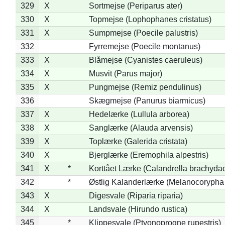
329
X
Sortmejse (Periparus ater)
330
X
Topmejse (Lophophanes cristatus)
331
X
Sumpmejse (Poecile palustris)
332
Fyrremejse (Poecile montanus)
333
X
Blåmejse (Cyanistes caeruleus)
334
X
Musvit (Parus major)
335
X
Pungmejse (Remiz pendulinus)
336
Skægmejse (Panurus biarmicus)
337
X
Hedelærke (Lullula arborea)
338
X
Sanglærke (Alauda arvensis)
339
X
Toplærke (Galerida cristata)
340
X
Bjerglærke (Eremophila alpestris)
341
X
*
Korttået Lærke (Calandrella brachydac
342
*
Østlig Kalanderlærke (Melanocorypha
343
X
Digesvale (Riparia riparia)
344
X
Landsvale (Hirundo rustica)
345
*
Klippesvale (Ptyonoprogne rupestris)