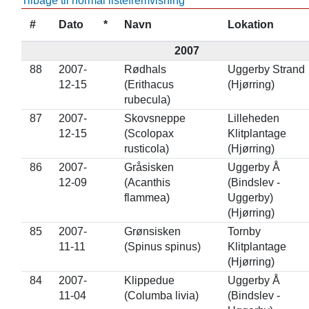
Tilbage til normal listefremvisning
#
Dato
*
Navn
Lokation
2007
88
2007-
Rødhals
Uggerby Strand
12-15
(Erithacus
(Hjørring)
rubecula)
87
2007-
Skovsneppe
Lilleheden
12-15
(Scolopax
Klitplantage
rusticola)
(Hjørring)
86
2007-
Gråsisken
Uggerby Å
12-09
(Acanthis
(Bindslev -
flammea)
Uggerby)
(Hjørring)
85
2007-
Grønsisken
Tornby
11-11
(Spinus spinus)
Klitplantage
(Hjørring)
84
2007-
Klippedue
Uggerby Å
11-04
(Columba livia)
(Bindslev -