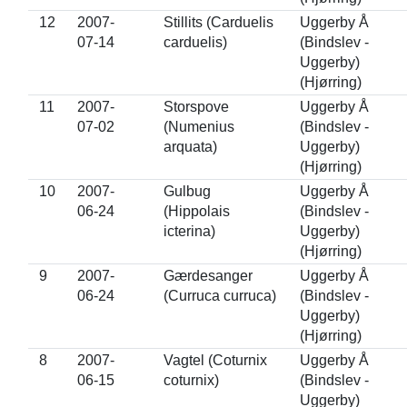
12
2007-
Stillits (Carduelis
Uggerby Å
07-14
carduelis)
(Bindslev -
Uggerby)
(Hjørring)
11
2007-
Storspove
Uggerby Å
07-02
(Numenius
(Bindslev -
arquata)
Uggerby)
(Hjørring)
10
2007-
Gulbug
Uggerby Å
06-24
(Hippolais
(Bindslev -
icterina)
Uggerby)
(Hjørring)
9
2007-
Gærdesanger
Uggerby Å
06-24
(Curruca curruca)
(Bindslev -
Uggerby)
(Hjørring)
8
2007-
Vagtel (Coturnix
Uggerby Å
06-15
coturnix)
(Bindslev -
Uggerby)