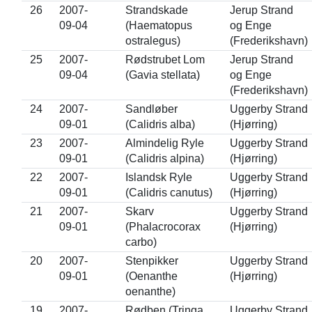
26
2007-
Strandskade
Jerup Strand
09-04
(Haematopus
og Enge
ostralegus)
(Frederikshavn)
25
2007-
Rødstrubet Lom
Jerup Strand
09-04
(Gavia stellata)
og Enge
(Frederikshavn)
24
2007-
Sandløber
Uggerby Strand
09-01
(Calidris alba)
(Hjørring)
23
2007-
Almindelig Ryle
Uggerby Strand
09-01
(Calidris alpina)
(Hjørring)
22
2007-
Islandsk Ryle
Uggerby Strand
09-01
(Calidris canutus)
(Hjørring)
21
2007-
Skarv
Uggerby Strand
09-01
(Phalacrocorax
(Hjørring)
carbo)
20
2007-
Stenpikker
Uggerby Strand
09-01
(Oenanthe
(Hjørring)
oenanthe)
19
2007-
Rødben (Tringa
Uggerby Strand