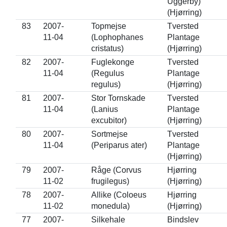
Uggerby)
(Hjørring)
83
2007-
Topmejse
Tversted
11-04
(Lophophanes
Plantage
cristatus)
(Hjørring)
82
2007-
Fuglekonge
Tversted
11-04
(Regulus
Plantage
regulus)
(Hjørring)
81
2007-
Stor Tornskade
Tversted
11-04
(Lanius
Plantage
excubitor)
(Hjørring)
80
2007-
Sortmejse
Tversted
11-04
(Periparus ater)
Plantage
(Hjørring)
79
2007-
Råge (Corvus
Hjørring
11-02
frugilegus)
(Hjørring)
78
2007-
Allike (Coloeus
Hjørring
11-02
monedula)
(Hjørring)
77
2007-
Silkehale
Bindslev