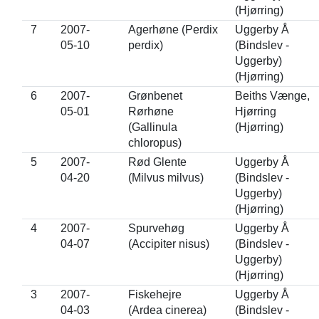
(Hjørring)
7
2007-
Agerhøne (Perdix
Uggerby Å
05-10
perdix)
(Bindslev -
Uggerby)
(Hjørring)
6
2007-
Grønbenet
Beiths Vænge,
05-01
Rørhøne
Hjørring
(Gallinula
(Hjørring)
chloropus)
5
2007-
Rød Glente
Uggerby Å
04-20
(Milvus milvus)
(Bindslev -
Uggerby)
(Hjørring)
4
2007-
Spurvehøg
Uggerby Å
04-07
(Accipiter nisus)
(Bindslev -
Uggerby)
(Hjørring)
3
2007-
Fiskehejre
Uggerby Å
04-03
(Ardea cinerea)
(Bindslev -