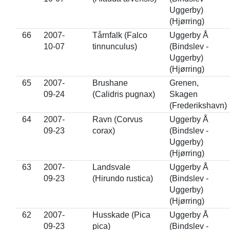
Uggerby)
(Hjørring)
66
2007-
Tårnfalk (Falco
Uggerby Å
10-07
tinnunculus)
(Bindslev -
Uggerby)
(Hjørring)
65
2007-
Brushane
Grenen,
09-24
(Calidris pugnax)
Skagen
(Frederikshavn)
64
2007-
Ravn (Corvus
Uggerby Å
09-23
corax)
(Bindslev -
Uggerby)
(Hjørring)
63
2007-
Landsvale
Uggerby Å
09-23
(Hirundo rustica)
(Bindslev -
Uggerby)
(Hjørring)
62
2007-
Husskade (Pica
Uggerby Å
09-23
pica)
(Bindslev -