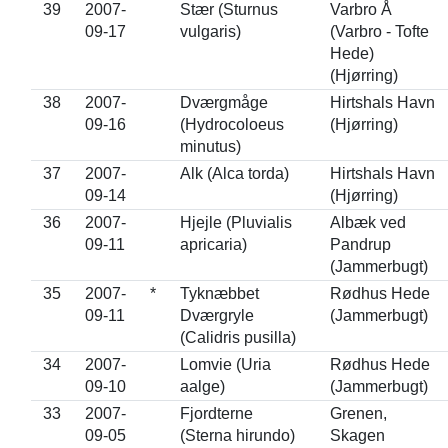
39
2007-
Stær (Sturnus
Varbro Å
09-17
vulgaris)
(Varbro - Tofte
Hede)
(Hjørring)
38
2007-
Dværgmåge
Hirtshals Havn
09-16
(Hydrocoloeus
(Hjørring)
minutus)
37
2007-
Alk (Alca torda)
Hirtshals Havn
09-14
(Hjørring)
36
2007-
Hjejle (Pluvialis
Albæk ved
09-11
apricaria)
Pandrup
(Jammerbugt)
35
2007-
*
Tyknæbbet
Rødhus Hede
09-11
Dværgryle
(Jammerbugt)
(Calidris pusilla)
34
2007-
Lomvie (Uria
Rødhus Hede
09-10
aalge)
(Jammerbugt)
33
2007-
Fjordterne
Grenen,
09-05
(Sterna hirundo)
Skagen