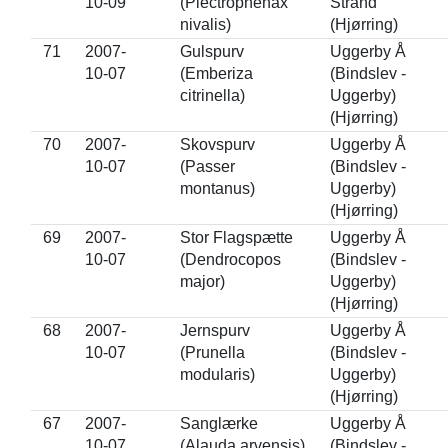
10-09
(Plectrophenax
Strand
nivalis)
(Hjørring)
71
2007-
Gulspurv
Uggerby Å
10-07
(Emberiza
(Bindslev -
citrinella)
Uggerby)
(Hjørring)
70
2007-
Skovspurv
Uggerby Å
10-07
(Passer
(Bindslev -
montanus)
Uggerby)
(Hjørring)
69
2007-
Stor Flagspætte
Uggerby Å
10-07
(Dendrocopos
(Bindslev -
major)
Uggerby)
(Hjørring)
68
2007-
Jernspurv
Uggerby Å
10-07
(Prunella
(Bindslev -
modularis)
Uggerby)
(Hjørring)
67
2007-
Sanglærke
Uggerby Å
10-07
(Alauda arvensis)
(Bindslev -