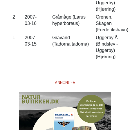
Uggerby)
(Hjørring)
2
2007-
Gråmåge (Larus
Grenen,
03-16
hyperboreus)
Skagen
(Frederikshavn)
1
2007-
Gravand
Uggerby Å
03-15
(Tadorna tadorna)
(Bindslev -
Uggerby)
(Hjørring)
ANNONCER