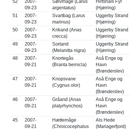
52
2007-
Sølvmåge (Larus
Hirtshals Fyr
09-23
argentatus)
(Hjørring)
51
2007-
Svartbag (Larus
Uggerby Strand
09-23
marinus)
(Hjørring)
50
2007-
Krikand (Anas
Uggerby Strand
09-23
crecca)
(Hjørring)
49
2007-
Sortand
Uggerby Strand
09-23
(Melanitta nigra)
(Hjørring)
48
2007-
Knortegås
Aså Enge og
09-21
(Branta bernicla)
Havn
(Brønderslev)
47
2007-
Knopsvane
Aså Enge og
09-21
(Cygnus olor)
Havn
(Brønderslev)
46
2007-
Gråand (Anas
Aså Enge og
09-21
platyrhynchos)
Havn
(Brønderslev)
45
2007-
Hættemåge
Als Hede
09-21
(Chroicocephalus
(Mariagerfjord)